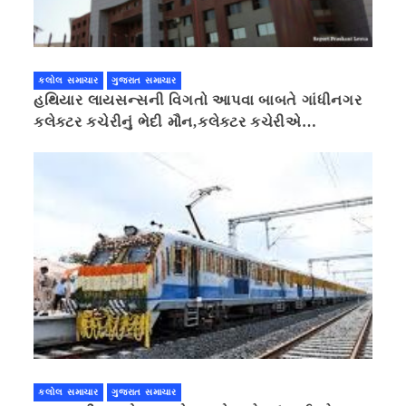
કલોલ સમાચાર
ગુજરાત સમાચાર
હથિયાર લાયસન્સની વિગતો આપવા બાબતે ગાંધીનગર
કલેક્ટર કચેરીનું ભેદી મૌન,કલેક્ટર કચેરીએ
પ્રાઈવસીનું બહાનું ધરી માહિતી છુપાવી
કલોલ સમાચાર
ગુજરાત સમાચાર