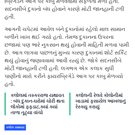
બ્રિગેડને આગ પર કાબુ મેળવવામાં સફળતા મળી હતી.
સદનસીબે દુકાનો બંધ હોવાને કારણે મોટી જાનહાની ટળી
હતી.
આગની ચપેટમાં આવેલ બંને દુકાનોમાં રહેલો માલ સામાન
બળીને ખાખ થઈ ગયો હતો. તેમજ દુકાનના ઉપરના
છજામાં પણ ભારે નુકસાન થયું હોવાની માહિતી મળવા પામી
છે. આગ લાગવા પાછળનું મુખ્ય કારણ દુકાનમાં શોર્ટ સર્કિટ
થયું હોવાનું જણાવવામાં આવી રહ્યું છે. જોકે સદનસીબે
મોટી જાનહાની ટળી હતી. લગભગ એક કલાક સુધી
પાણીનો મારો કરીને ફાયરબ્રિગેડે આગ પર કાબુ મેળવ્યો
હતો.
કલોલમાં તસ્કરરાજ યથાવત
કલોલની રેલવે કોલોનીમાં
: બંધ દુકાન-ઘરોમાં ચોરી થતા
ખાડામાં ફસાયેલ આખલાનું
લોકોમાં ફફડાટ,ક્યાં ક્યાં
રેસ્ક્યુ કરાયું
તાળા તૂટ્યા વાંચો
કલોલ સમાચાર