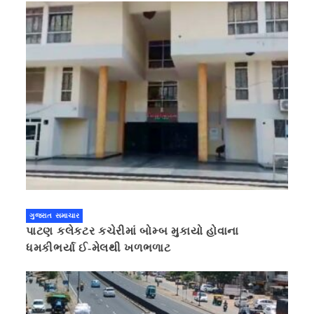
ગુજરાત સમાચાર
પાટણ કલેકટર કચેરીમાં બોમ્બ મુકાયો હોવાના
ધમકીભર્યા ઈ-મેલથી ખળભળાટ