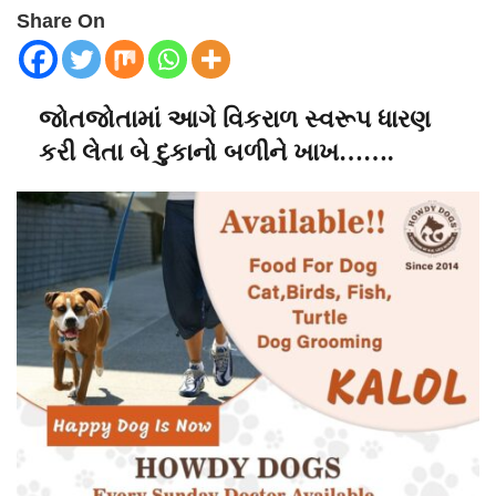
Share On
જોતજોતામાં આગે વિકરાળ સ્વરૂપ ધારણ
કરી લેતા બે દુકાનો બળીને ખાખ…….