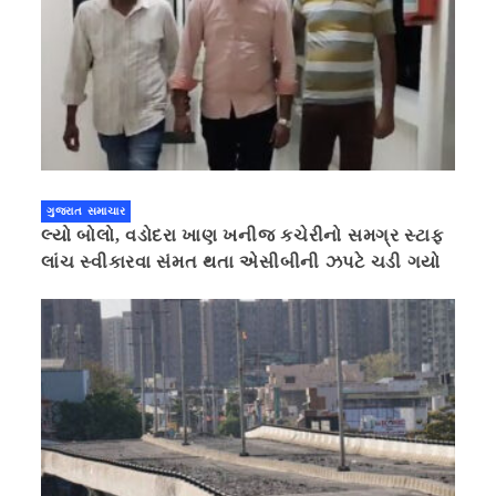
ગુજરાત સમાચાર
લ્યો બોલો, વડોદરા ખાણ ખનીજ કચેરીનો સમગ્ર સ્ટાફ
લાંચ સ્વીકારવા સંમત થતા એસીબીની ઝપટે ચડી ગયો