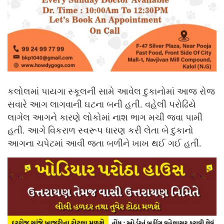
કલોલમાં પાયગા સ્કૂલની સામે આવેલ દુકાનોમાં આજ રોજ
સવારે આગ લાગવાની ઘટના બની હતી. વહેલી પરોઢિયે
લાગેલ આગને કારણે લોકોમાં નાશ ભાગ મચી જવા પામી
હતી. આગે વિકરાળ સ્વરૂપ ધારણ કરી લેતા બે દુકાનો
આગના ચપેટમાં આવી જતા બળીને ખાખ થઈ ગઈ હતી.