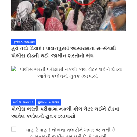
ગુજરાત સમાચાર
હવે નવો વિવાદ ! પાલનપુરમાં આસારામના સત્સંગથી
પોલીસ દોડતી થઈ, જામીન શરતોનો ભંગ
કલોલ સમાચાર
ગુજરાત સમાચાર
પોલીસ ભરતી પરીક્ષામાં નકલી કોલ લેટર લઈને દોડવા
આવેલ કલોલનો યુવક ઝડપાયો