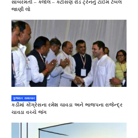
સાબરમતી – કલોલ – કટોસણ રોડ ટ્રેનનું ટાઈમ ટેબલ
જાણી લો
ગુજરાત સમાચાર
કડીમાં કોંગ્રેસના રમેશ ચાવડા અને ભાજપના રાજેન્દ્ર
ચાવડા વચ્ચે જંગ