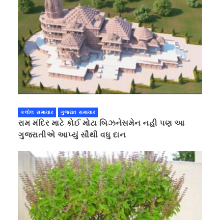
કલોલ સમાચાર
ગુજરાત સમાચાર
રામ મંદિર માટે કોઈ મોટા બિઝનેસમેન નહી પણ આ
ગુજરાતીએ આપ્યું સૌથી વધુ દાન