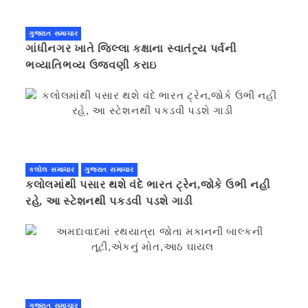
ગુજરાત સમાચાર
ગાંધીનગર ખાતે જિલ્લા કક્ષાના સ્વાતંત્ર્ય પર્વની
ભવ્યાતિભવ્ય ઉજવણી કરાઇ
કલોલ સમાચાર
ગુજરાત સમાચાર
કલોલમાંથી પસાર થશે વંદે ભારત ટ્રેન,જોકે ઉભી નહી
રહે, આ સ્ટેશનથી પકડવી પડશે ગાડી
ગુજરાત સમાચાર