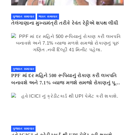
ગુજરાત સમાચાર
ભારત સમાચાર
તેલંગાણાના મુખ્યમંત્રી તરીકે રેવંત રેડ્ડીએ શપથ લીધી
ગુજરાત સમાચાર
PPF માં દર મહિને 500 રૂપિયાનું રોકાણ કરી લખપતિ
બનાવશે અને 7.1% વ્યાજ મળશે સમજો રોકાણનું પૂરું
ગણિત .નવી દિલ્હી 41 મિનીટ પહેલા.
ગુજરાત સમાચાર