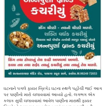
ઘટનાને પગલે ફાયર બ્રિગેડ ઘટના સ્થળે પહોંચી જઈ આગ
પર પાણીનો મારો ચલાવવામાં આવ્યો હતો. લગભગ એક
કલાક સુધી ચલાવવામાં આવેલ પાણીના મારાથી ફાયર