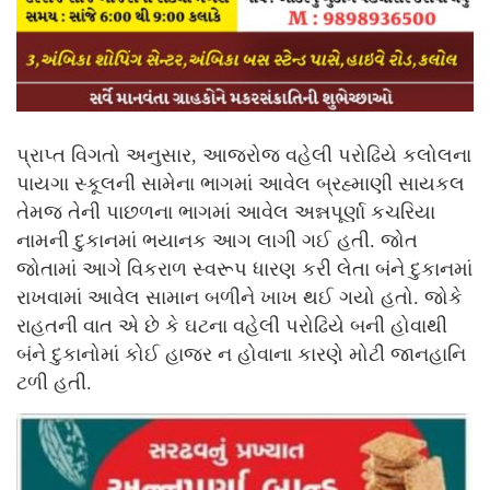
પ્રાપ્ત વિગતો અનુસાર, આજરોજ વહેલી પરોઢિયે કલોલના
પાયગા સ્કૂલની સામેના ભાગમાં આવેલ બ્રહ્માણી સાયકલ
તેમજ તેની પાછળના ભાગમાં આવેલ અન્નપૂર્ણા કચરિયા
નામની દુકાનમાં ભયાનક આગ લાગી ગઈ હતી. જોત
જોતામાં આગે વિકરાળ સ્વરૂપ ધારણ કરી લેતા બંને દુકાનમાં
રાખવામાં આવેલ સામાન બળીને ખાખ થઈ ગયો હતો. જોકે
રાહતની વાત એ છે કે ઘટના વહેલી પરોઢિયે બની હોવાથી
બંને દુકાનોમાં કોઈ હાજર ન હોવાના કારણે મોટી જાનહાનિ
ટળી હતી.