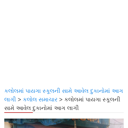
કલોલમાં પાયગા સ્કૂલની સામે આવેલ દુકાનોમાં આગ
લાગી
>
કલોલ સમાચાર
>
કલોલમાં પાયગા સ્કૂલની
સામે આવેલ દુકાનોમાં આગ લાગી