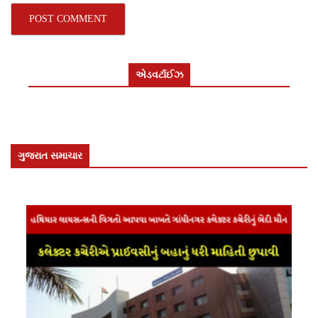
એડવર્ટાઈઝ
ગુજરાત સમાચાર