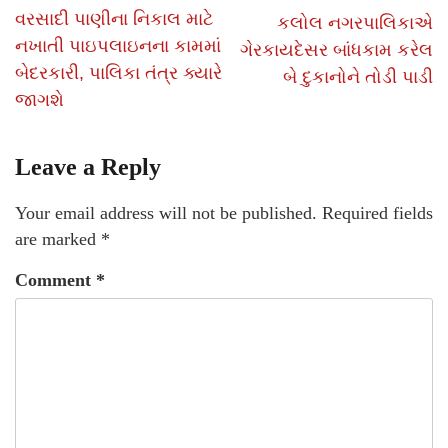
વરસાદી પાણીના નિકાલ માટે
કલોલ નગરપાલિકાએ
નખાતી પાઇપલાઇનના કામમાં
ગેરકાયદેસર બાંધકામ કરેલ
બેદરકારી, પાલિકા તંત્ર ક્યારે
બે દુકાનોને તોડી પાડી
જાગશે
Leave a Reply
Your email address will not be published.
Required fields
are marked
*
Comment
*