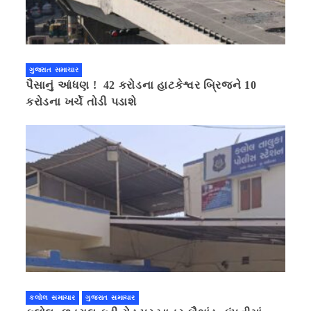
ગુજરાત સમાચાર
પૈસાનું આંધણ ! 42 કરોડના હાટકેશ્વર બ્રિજને 10
કરોડના ખર્ચે તોડી પડાશે
કલોલ સમાચાર
ગુજરાત સમાચાર