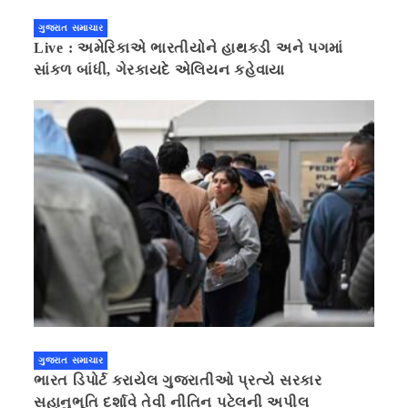
ગુજરાત સમાચાર
Live : અમેરિકાએ ભારતીયોને હાથકડી અને પગમાં
સાંકળ બાંધી, ગેરકાયદે એલિયન કહેવાયા
ગુજરાત સમાચાર
ભારત ડિપોર્ટ કરાયેલ ગુજરાતીઓ પ્રત્યે સરકાર
સહાનુભૂતિ દર્શાવે તેવી નીતિન પટેલની અપીલ