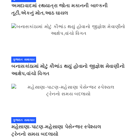
અમદાવાદમાં રથયાત્રા જોતા મકાનની બાલ્કની
તૂટી,એકનું મોત,આઠ ઘાયલ
ગુજરાત સમાચાર
બનાસકાંઠામાં મોટું કૌભાંડ થયું હોવાનો જીજ્ઞેશ મેવાણીનો
આક્ષેપ,વાંચો વિગત
ગુજરાત સમાચાર
મહેસાણા-પાટણ-મહેસાણા પેસેન્જર સ્પેશ્યલ
ટ્રેનનો સમય બદલાયો