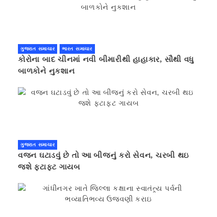
ગુજરાત સમાચાર
ભારત સમાચાર
કોરોના બાદ ચીનમાં નવી બીમારીથી હાહાકાર, સૌથી વધુ
બાળકોને નુકશાન
ગુજરાત સમાચાર
વજન ઘટાડવું છે તો આ બીજનું કરો સેવન, ચરબી થઇ
જશે ફટાફટ ગાયબ