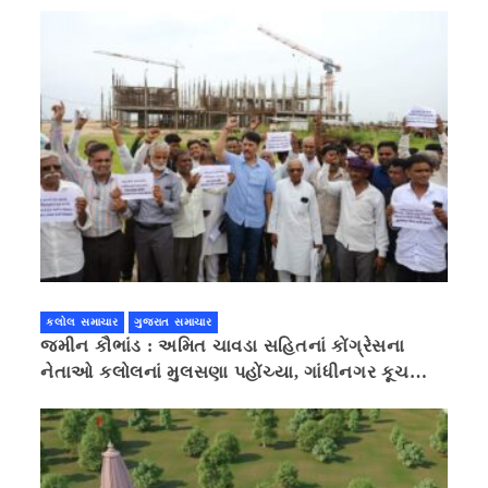
કલોલ સમાચાર
ગુજરાત સમાચાર
જમીન કૌભાંડ : અમિત ચાવડા સહિતનાં કોંગ્રેસના
નેતાઓ કલોલનાં મુલસણા પહોંચ્યા, ગાંધીનગર કૂચ
કરવાની ચિમકી