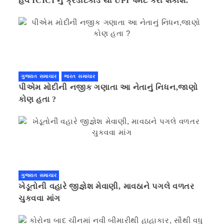
હવે ICICI નું ક્રેડીટકાર્ડ થી UPI પેમેંટ કરી શકાશે.
ગુજરાત સમાચાર
ભારત સમાચાર
પીએમ મોદીની નજીક ગણાતા આ નેતાનું નિધન,જાણો
કોણ હતા ?
ગુજરાત સમાચાર
ખેડૂતોની વહારે જીજ્ઞેશ મેવાણી, માવઠાને પગલે વળતર
ચુકવવા માંગ