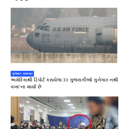
ગુજરાત સમાચાર
અમેરિકાથી ડિપોર્ટ કરાયેલા 33 ગુજરાતીઓ ગુનેગાર નથી
વખા’ના માર્યા છે