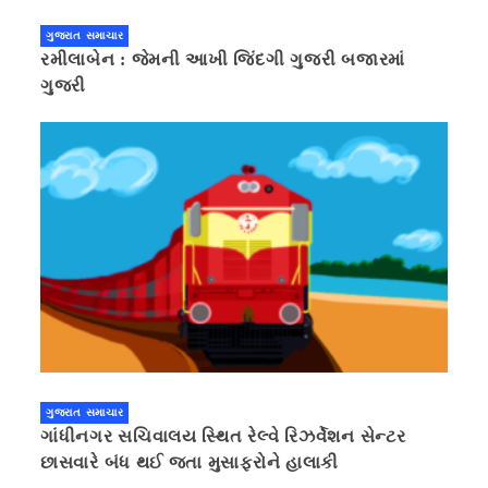
ગુજરાત સમાચાર
રમીલાબેન : જેમની આખી જિંદગી ગુજરી બજારમાં
ગુજરી
ગુજરાત સમાચાર
ગાંધીનગર સચિવાલય સ્થિત રેલ્વે રિઝર્વેશન સેન્ટર
છાસવારે બંધ થઈ જતા મુસાફરોને હાલાકી