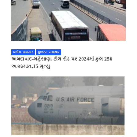
કલોલ સમાચાર
ગુજરાત સમાચાર
અમદાવાદ-મહેસાણા ટોલ રોડ પર 2024માં કુલ 256
અકસ્માત,15 મૃત્યુ