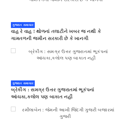
ગુજરાત સમાચાર
વાહ રે વાહ ! થોળનાં તલાટીને ખબર જ નથી કે
ગામતળની જમીન સરકારી છે કે ખાનગી
ગુજરાત સમાચાર
બ્રેકીંગ : સમગ્ર ઉત્તર ગુજરાતમાં ભૂકંપનાં
આંચકા,કલોલ પણ બાકાત નહીં