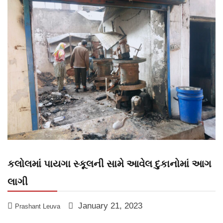
કલોલમાં પાયગા સ્કૂલની સામે આવેલ દુકાનોમાં આગ
લાગી
January 21, 2023
Prashant Leuva