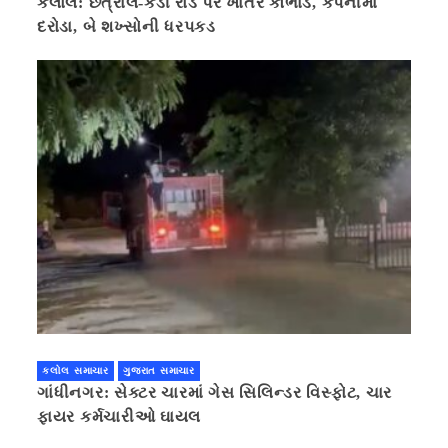
કલોલ: છત્રાલ-કડી રોડ પર ખાતર કૌભાંડ, કંપનીમાં
દરોડા, બે શખ્સોની ધરપકડ
કલોલ સમાચાર
ગુજરાત સમાચાર
ગાંધીનગર: સેક્ટર ચારમાં ગેસ સિલિન્ડર વિસ્ફોટ, ચાર
ફાયર કર્મચારીઓ ઘાયલ