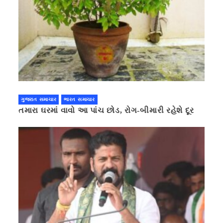
ગુજરાત સમાચાર
ભારત સમાચાર
તમારા ઘરમાં વાવો આ પાંચ છોડ, રોગ-બીમારી રહેશે દૂર