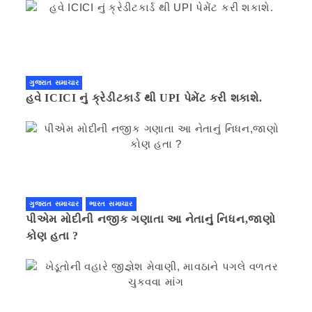
ગુજરાત સમાચાર
હવે ICICI નું ક્રેડીટકાર્ડ થી UPI પેમેંટ કરી શકાશે.
ગુજરાત સમાચાર
ભારત સમાચાર
પીએમ મોદીની નજીક ગણાતા આ નેતાનું નિધન,જાણો
કોણ હતા ?