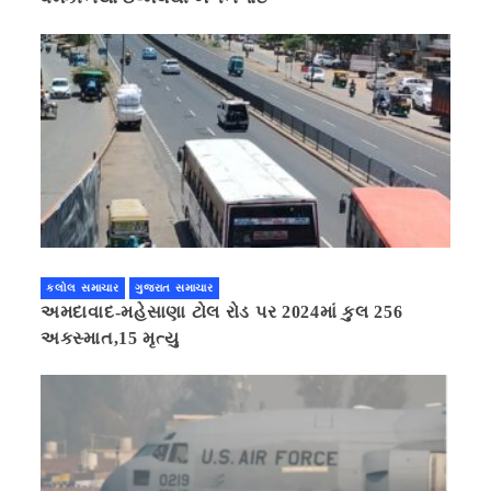
કલોલ સમાચાર
ગુજરાત સમાચાર
અમદાવાદ-મહેસાણા ટોલ રોડ પર 2024માં કુલ 256
અકસ્માત,15 મૃત્યુ