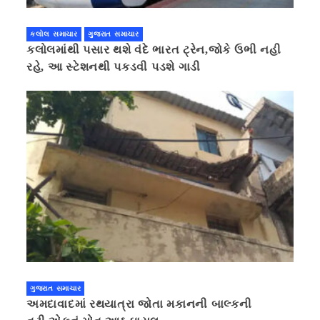
કલોલ સમાચાર
ગુજરાત સમાચાર
કલોલમાંથી પસાર થશે વંદે ભારત ટ્રેન,જોકે ઉભી નહી
રહે, આ સ્ટેશનથી પકડવી પડશે ગાડી
ગુજરાત સમાચાર
અમદાવાદમાં રથયાત્રા જોતા મકાનની બાલ્કની