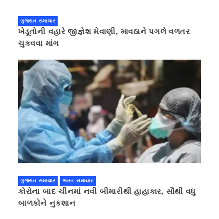
ગુજરાત સમાચાર
ખેડૂતોની વહારે જીજ્ઞેશ મેવાણી, માવઠાને પગલે વળતર
ચુકવવા માંગ
ગુજરાત સમાચાર
ભારત સમાચાર
કોરોના બાદ ચીનમાં નવી બીમારીથી હાહાકાર, સૌથી વધુ
બાળકોને નુકશાન