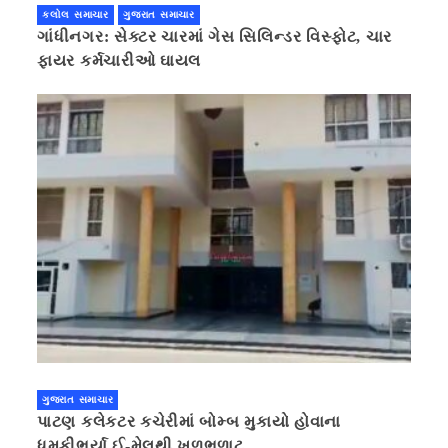
કલોલ સમાચાર
ગુજરાત સમાચાર
ગાંધીનગર: સેક્ટર ચારમાં ગેસ સિલિન્ડર વિસ્ફોટ, ચાર
ફાયર કર્મચારીઓ ઘાયલ
ગુજરાત સમાચાર
પાટણ કલેકટર કચેરીમાં બોમ્બ મુકાયો હોવાના
ધમકીભર્યા ઈ-મેલથી ખળભળાટ