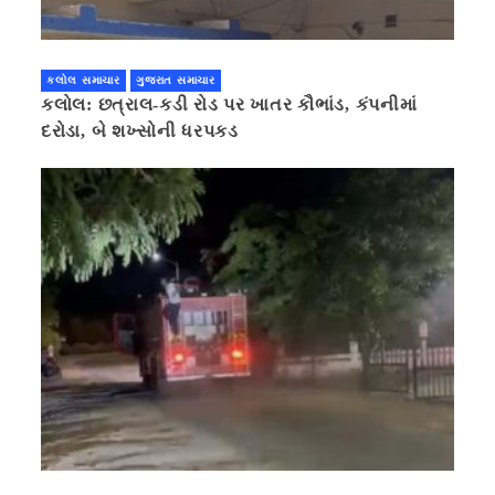
કલોલ સમાચાર
ગુજરાત સમાચાર
કલોલ: છત્રાલ-કડી રોડ પર ખાતર કૌભાંડ, કંપનીમાં
દરોડા, બે શખ્સોની ધરપકડ