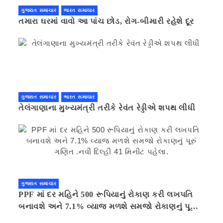
ગુજરાત સમાચાર
ભારત સમાચાર
તમારા ઘરમાં વાવો આ પાંચ છોડ, રોગ-બીમારી રહેશે દૂર
ગુજરાત સમાચાર
ભારત સમાચાર
તેલંગાણાના મુખ્યમંત્રી તરીકે રેવંત રેડ્ડીએ શપથ લીધી
ગુજરાત સમાચાર
PPF માં દર મહિને 500 રૂપિયાનું રોકાણ કરી લખપતિ
બનાવશે અને 7.1% વ્યાજ મળશે સમજો રોકાણનું પૂરું
ગણિત .નવી દિલ્હી 41 મિનીટ પહેલા.