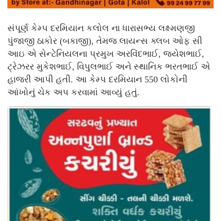
સંપૂર્ણ કેમ્પ દરમિયાન કલોલ ના ધારાસભ્ય લક્ષ્મણજી
પુંજાજી ઠાકોર (બકાજી), તેમજ લાયન્સ ક્લબ ઓફ સી
આઇ એ સેન્ટેનિયલના પ્રમુખ અરવિંદભાઈ, જયેશભાઈ,
ટ્રેઝરર મુકેશભાઈ, વિપુલભાઈ અને સ્થાનિક ભરતભાઈ એ
હાજરી આપી હતી. આ કેમ્પ દરમિયાન 550 લોકોની
આંખોનું ચેક અપ કરવામાં આવ્યું હતું.