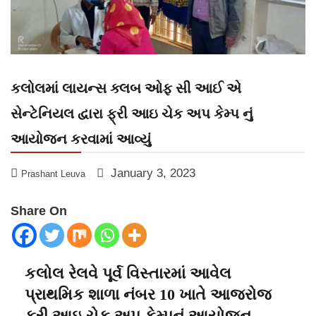
કલોલમાં લાયન્સ ક્લબ ઓફ સી આઈ એ
સેન્ટેનિયલ દ્વારા ફ્રી આઇ ચેક અપ કેમ્પ નું
આયોજન કરવામાં આવ્યું
January 3, 2023
Prashant Leuva
Share On
કલોલ રેલવે પૂર્વ વિસ્તારમાં આવેલ
પ્રાથમિક શાળા નંબર 10 ખાતે આજરોજ
ફ્રી આઇ ચેક અપ કેમ્પનું આયોજન