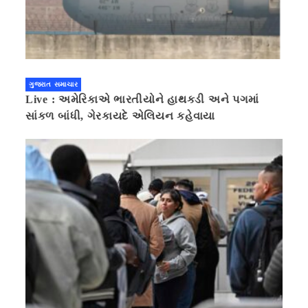
ગુજરાત સમાચાર
Live : અમેરિકાએ ભારતીયોને હાથકડી અને પગમાં
સાંકળ બાંધી, ગેરકાયદે એલિયન કહેવાયા