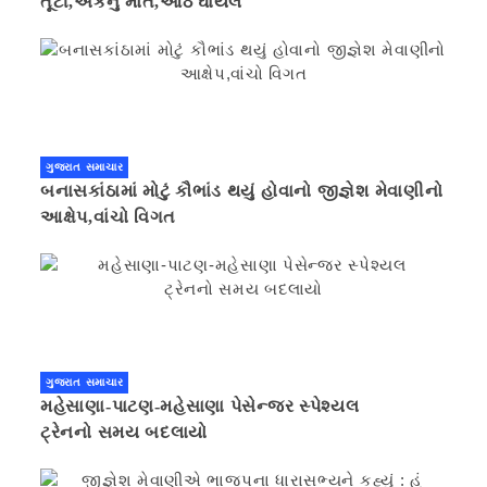
તૂટી,એકનું મોત,આઠ ઘાયલ
ગુજરાત સમાચાર
બનાસકાંઠામાં મોટું કૌભાંડ થયું હોવાનો જીજ્ઞેશ મેવાણીનો
આક્ષેપ,વાંચો વિગત
ગુજરાત સમાચાર
મહેસાણા-પાટણ-મહેસાણા પેસેન્જર સ્પેશ્યલ
ટ્રેનનો સમય બદલાયો