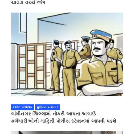
ચાવડા વચ્ચે જંગ
કલોલ સમાચાર
ગુજરાત સમાચાર
ગાંધીનગર જિલ્લામાં નોકરી આપતા અગાઉ
કર્મચારીઓની માહિતી પોલીસ સ્ટેશનમાં આપવી પડશે