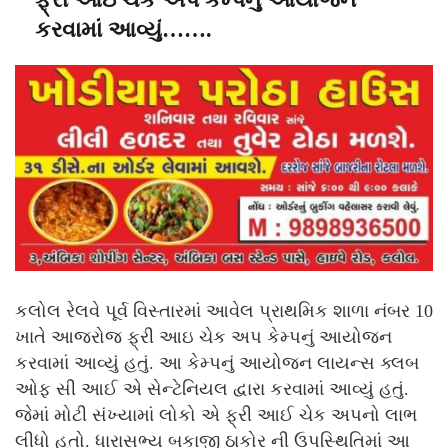
કરવામાં આવ્યું…….
કલોલ રેલવે પૂર્વ વિસ્તારમાં આવેલ પ્રાથમિક શાળા નંબર 10
ખાતે આજરોજ ફ્રી આઇ ચેક અપ કેમ્પનું આયોજન
કરવામાં આવ્યું હતું. આ કેમ્પનું આયોજન લાયન્સ ક્લબ
ઓફ સી આઈ એ સેન્ટેનિયલ દ્વારા કરવામાં આવ્યું હતું.
જેમાં મોટી સંખ્યામાં લોકો એ ફ્રી આઈ ચેક અપનો લાભ
લીધો હતો. ધારાસભ્ય બકાજી ઠાકોર ની ઉપસ્થિતિમાં આ