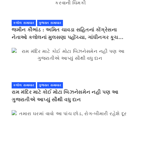
કલોલ સમાચાર
ગુજરાત સમાચાર
જમીન કૌભાંડ : અમિત ચાવડા સહિતનાં કોંગ્રેસના
નેતાઓ કલોલનાં મુલસણા પહોંચ્યા, ગાંધીનગર કૂચ
કરવાની ચિમકી
કલોલ સમાચાર
ગુજરાત સમાચાર
રામ મંદિર માટે કોઈ મોટા બિઝનેસમેન નહી પણ આ
ગુજરાતીએ આપ્યું સૌથી વધુ દાન