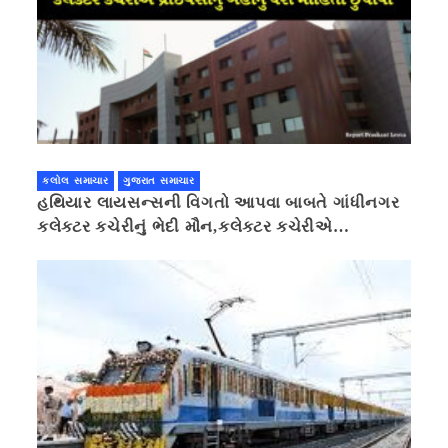
કલોલ સમાચાર
ગુજરાત સમાચાર
હથિયાર લાયસન્સની વિગતો આપવા બાબતે ગાંધીનગર
કલેક્ટર કચેરીનું ભેદી મૌન,કલેક્ટર કચેરીએ
પ્રાઈવસીનું બહાનું ધરી માહિતી છુપાવી