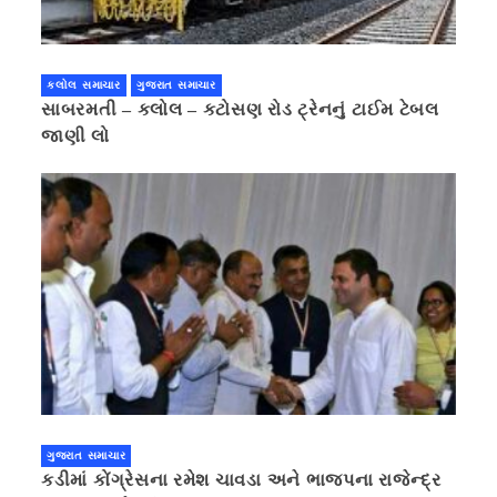
કલોલ સમાચાર
ગુજરાત સમાચાર
સાબરમતી – કલોલ – કટોસણ રોડ ટ્રેનનું ટાઈમ ટેબલ
જાણી લો
ગુજરાત સમાચાર
કડીમાં કોંગ્રેસના રમેશ ચાવડા અને ભાજપના રાજેન્દ્ર