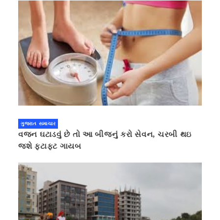
ગુજરાત સમાચાર
વજન ઘટાડવું છે તો આ બીજનું કરો સેવન, ચરબી થઇ
જશે ફટાફટ ગાયબ