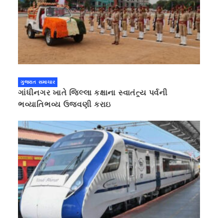
ગુજરાત સમાચાર
ગાંધીનગર ખાતે જિલ્લા કક્ષાના સ્વાતંત્ર્ય પર્વની
ભવ્યાતિભવ્ય ઉજવણી કરાઇ