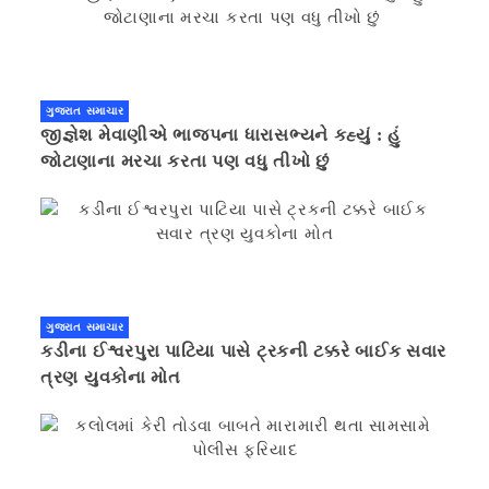
ગુજરાત સમાચાર
જીજ્ઞેશ મેવાણીએ ભાજપના ધારાસભ્યને કહ્યું : હું
જોટાણાના મરચા કરતા પણ વધુ તીખો છું
ગુજરાત સમાચાર
કડીના ઈશ્વરપુરા પાટિયા પાસે ટ્રકની ટક્કરે બાઈક સવાર
ત્રણ યુવકોના મોત