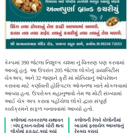
કેમ્પમાં 390 જેટલા નિશુલ્ક ચશ્મા નું વિતરણ પણ કરવામાં
આવ્યું હતું. આ ઉપરાંત 205 જેટલા લોકોનું ડાયાબિટીસ
ચેકઅપ, અને 32 જણાને ફ્રી માં મોતિયાનું ઓપરેશન
કરાવવા માટે કર્ણાવતી હોસ્પિટલ ઓગનજ ખાતે મોકલવામાં
આવ્યા હતા. ઉપરોક્ત મહાનુભાવો તેમ જ મોટી સંખ્યામાં
આઈ ચેક અપ કરાવા પહોંચેલા લોકો દ્વારા સંપૂર્ણ
કાર્યક્રમને સફળ બનાવવામાં આવ્યો હતો.
કલોલમાં તસ્કરરાજ યથાવત
કલોલની રેલવે કોલોનીમાં
: બંધ દુકાન-ઘરોમાં ચોરી થતા
ખાડામાં ફસાયેલ આખલાનું
લોકોમાં ફફડાટ,ક્યાં ક્યાં
રેસ્ક્યુ કરાયું