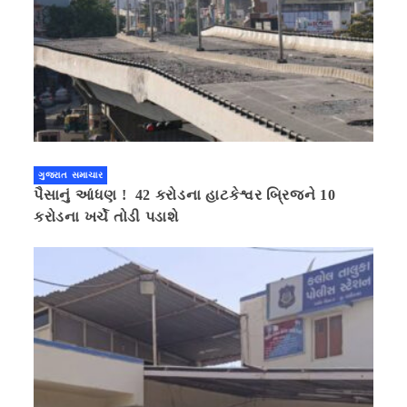
ગુજરાત સમાચાર
પૈસાનું આંધણ ! 42 કરોડના હાટકેશ્વર બ્રિજને 10
કરોડના ખર્ચે તોડી પડાશે