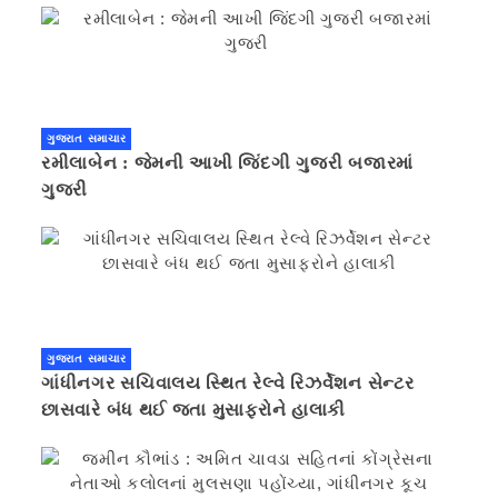
ગુજરાત સમાચાર
રમીલાબેન : જેમની આખી જિંદગી ગુજરી બજારમાં
ગુજરી
ગુજરાત સમાચાર
ગાંધીનગર સચિવાલય સ્થિત રેલ્વે રિઝર્વેશન સેન્ટર
છાસવારે બંધ થઈ જતા મુસાફરોને હાલાકી