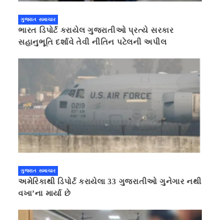
ગુજરાત સમાચાર
ભારત ડિપોર્ટ કરાયેલ ગુજરાતીઓ પ્રત્યે સરકાર
સહાનુભૂતિ દર્શાવે તેવી નીતિન પટેલની અપીલ
ગુજરાત સમાચાર
અમેરિકાથી ડિપોર્ટ કરાયેલા 33 ગુજરાતીઓ ગુનેગાર નથી
વખા’ના માર્યા છે