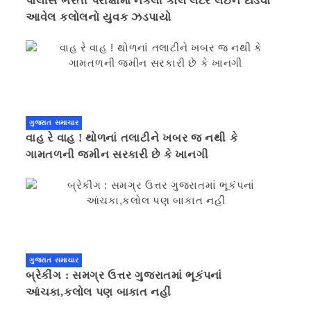
પોલીસ ભરતી પરીક્ષામાં નકલી કોલ લેટર લઈને દોડવા
આવેલ કલોલનો યુવક ઝડપાયો
ગુજરાત સમાચાર
વાહ રે વાહ ! થોળનાં તલાટીને ખબર જ નથી કે
ગામતળની જમીન સરકારી છે કે ખાનગી
ગુજરાત સમાચાર
બ્રેકીંગ : સમગ્ર ઉત્તર ગુજરાતમાં ભૂકંપનાં
આંચકા,કલોલ પણ બાકાત નહીં