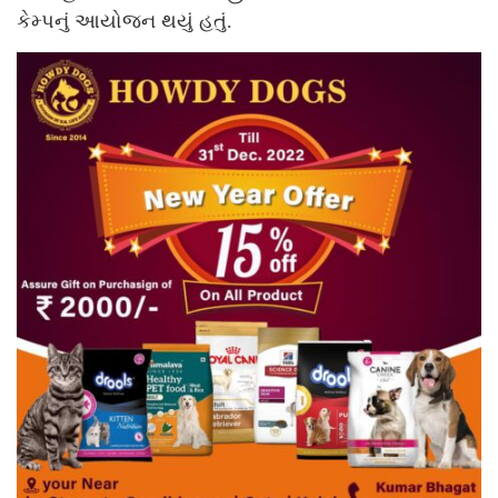
કેમ્પનું આયોજન થયું હતું.