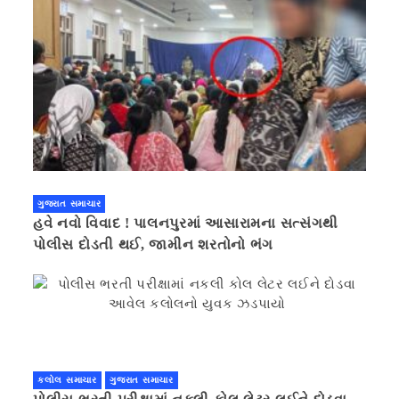
ગુજરાત સમાચાર
હવે નવો વિવાદ ! પાલનપુરમાં આસારામના સત્સંગથી
પોલીસ દોડતી થઈ, જામીન શરતોનો ભંગ
કલોલ સમાચાર
ગુજરાત સમાચાર