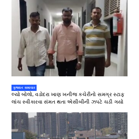
ગુજરાત સમાચાર
લ્યો બોલો, વડોદરા ખાણ ખનીજ કચેરીનો સમગ્ર સ્ટાફ
લાંચ સ્વીકારવા સંમત થતા એસીબીની ઝપટે ચડી ગયો