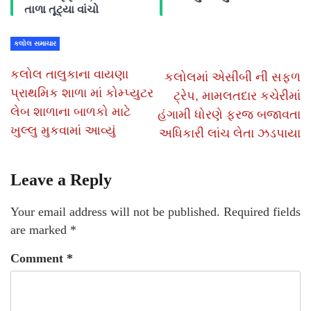
તાળા તૂટ્યા વાંચો
કલોલ સમાચાર
કલોલ તાલુકાના વાયણા
કલોલમાં એસીબી ની સફળ
પ્રાથમિક શાળા માં કોમ્પ્યુટર
ટ્રેપ, મામલતદાર કચેરીમાં
લેબ શાળાના બાળકો માટે
હંગામી ધોરણે ફરજ બજાવતા
ખુલ્લુ મુકવામાં આવ્યું
અધિકારી લાંચ લેતા ઝડપાયા
Leave a Reply
Your email address will not be published.
Required fields
are marked
*
Comment
*