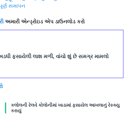
પૂર્ણ સમાપન
રી
અમારી એન્ડ્રોઇડ એપ ડાઉનલોડ કરો
અડધી ફસાયેલી લાશ મળી, વાંચો શું છે સમગ્ર મામલો
રો
કલોલની રેલવે કોલોનીમાં ખાડામાં ફસાયેલ આખલાનું રેસ્ક્યુ
કરાયું