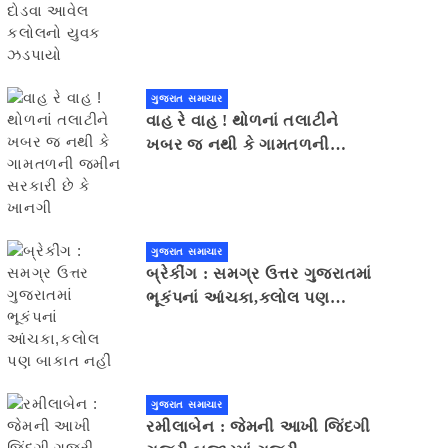
યુવક ઝડપાયો
ગુજરાત સમાચાર
વાહ રે વાહ ! થોળનાં તલાટીને
ખબર જ નથી કે ગામતળની
જમીન સરકારી છે કે ખાનગી
ગુજરાત સમાચાર
બ્રેકીંગ : સમગ્ર ઉત્તર ગુજરાતમાં
ભૂકંપનાં આંચકા,કલોલ પણ
બાકાત નહીં
ગુજરાત સમાચાર
રમીલાબેન : જેમની આખી જિંદગી