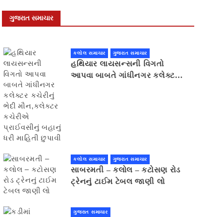
ગુજરાત સમાચાર
કલોલ સમાચાર
ગુજરાત સમાચાર
હથિયાર લાયસન્સની વિગતો
આપવા બાબતે ગાંધીનગર કલેક્ટર
કચેરીનું ભેદી મૌન,કલેક્ટર
કચેરીએ પ્રાઈવસીનું બહાનું ધરી
માહિતી છુપાવી
કલોલ સમાચાર
ગુજરાત સમાચાર
સાબરમતી – કલોલ – કટોસણ રોડ
ટ્રેનનું ટાઈમ ટેબલ જાણી લો
ગુજરાત સમાચાર