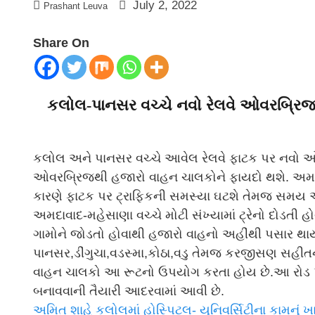
July 2, 2022
Prashant Leuva
Share On
કલોલ-પાનસર વચ્ચે નવો રેલવે ઓવરબ્રિ
કલોલ અને પાનસર વચ્ચે આવેલ રેલવે ફાટક પર નવો ઓવરબ
ઓવરબ્રિજથી હજારો વાહન ચાલકોને ફાયદો થશે. અમદા
કારણે ફાટક પર ટ્રાફિકની સમસ્યા ઘટશે તેમજ સમય 
અમદાવાદ-મહેસાણા વચ્ચે મોટી સંખ્યામાં ટ્રેનો દોડતી 
ગામોને જોડતો હોવાથી હજારો વાહનો અહીંથી પસાર થા
પાનસર,ડીંગુચા,વડસ્મા,કોઠા,વડુ તેમજ કરજીસણ સહીતન
વાહન ચાલકો આ રૂટનો ઉપયોગ કરતા હોય છે.આ રોડ પર ટ
બનાવવાની તૈયારી આદરવામાં આવી છે.
અમિત શાહે કલોલમાં હોસ્પિટલ- યુનિવર્સિટીના કામનું ખાતમુહ