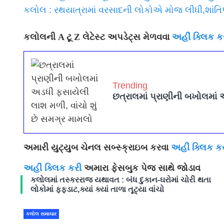
કલોલ : રથયાત્રામાં વરસાદની લોકોએ મોજ લીધી,શાંતિ
કલોલની A ટૂ Z લેટેસ્ટ અપડેટ્સ મેળવવા
અહીં ક્લિક ક
Trending
છત્રાલમાં પ્રાણીની બખોલમાં 
અમારી યુટ્યુબ ચેનલ સબ્સ્ક્રાઇબ કરવા
અહીં ક્લિક ક
અહીં ક્લિક કરી
અમારા ફેસબુક પેજ સાથે જોડાવ
કલોલમાં તસ્કરરાજ યથાવત : બંધ દુકાન-ઘરોમાં ચોરી થતા
લોકોમાં ફફડાટ,ક્યાં ક્યાં તાળા તૂટ્યા વાંચો
કલોલ સમાચાર