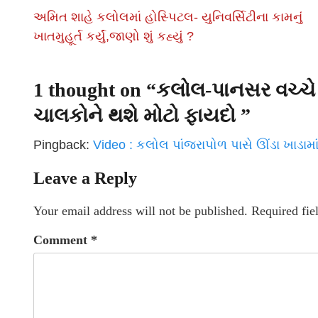
અમિત શાહે કલોલમાં હોસ્પિટલ- યુનિવર્સિટીના કામનું
ખાતમુહૂર્ત કર્યું,જાણો શું કહ્યું ?
1 thought on “
કલોલ-પાનસર વચ્ચે
ચાલકોને થશે મોટો ફાયદો
”
Pingback:
Video : કલોલ પાંજરાપોળ પાસે ઊંડા ખાડામ
Leave a Reply
Your email address will not be published.
Required fie
Comment
*