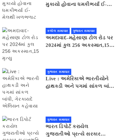
મુકાયો હોવાના ધમકીભર્યા ઈ-
મેલથી ખળભળાટ
કલોલ સમાચાર
ગુજરાત સમાચાર
અમદાવાદ-મહેસાણા ટોલ રોડ પર
2024માં કુલ 256 અકસ્માત,15
મૃત્યુ
ગુજરાત સમાચાર
Live : અમેરિકાએ ભારતીયોને
હાથકડી અને પગમાં સાંકળ બાંધી,
ગેરકાયદે એલિયન કહેવાયા
ગુજરાત સમાચાર
ભારત ડિપોર્ટ કરાયેલ
ગુજરાતીઓ પ્રત્યે સરકાર