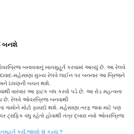
જ બનશે
્રિજ બનાવવાનું ખાતમુહૂર્ત કરવામાં આવ્યું છે. આ રેલવે
વાદ-મહેસાણા મુખ્ય રેલવે લાઈન પર બનનાર આ બ્રિજને
અને ઇંધણની બચત થશે.
હોવાથી વારંવાર આ ફાટક બંધ કરવો પડે છે. આ રોડ મહત્વના
ય છે. રેલવે ઓવરબ્રિજ બનવાથી
ા ગામોને મોટો ફાયદો થશે. મહેસાણા તરફ જવા માટે પણ
્રાફિક વધુ રહેતો હોવાથી તંત્ર દ્બારા નવો ઓવરબ્રિજ
ૂર્ત કર્યું,જાણો શું કહ્યું ?