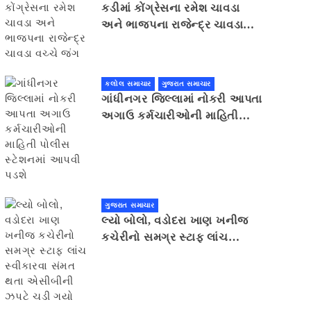
કડીમાં કોંગ્રેસના રમેશ ચાવડા
અને ભાજપના રાજેન્દ્ર ચાવડા
વચ્ચે જંગ
કલોલ સમાચાર
ગુજરાત સમાચાર
ગાંધીનગર જિલ્લામાં નોકરી આપતા
અગાઉ કર્મચારીઓની માહિતી
પોલીસ સ્ટેશનમાં આપવી પડશે
ગુજરાત સમાચાર
લ્યો બોલો, વડોદરા ખાણ ખનીજ
કચેરીનો સમગ્ર સ્ટાફ લાંચ
સ્વીકારવા સંમત થતા એસીબીની
ઝપટે ચડી ગયો