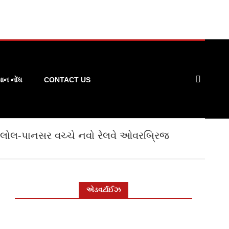
ન નોંધ
CONTACT US
લોલ-પાનસર વચ્ચે નવો રેલવે ઓવરબ્રિજ
એડવર્ટાઈઝ