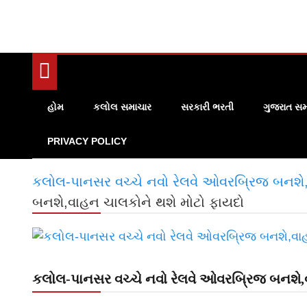
હોમ
કલોલ સમાચાર
સરકારી ભરતી
ગુજરાત સમ
PRIVACY POLICY
કલોલ-પાનસર વચ્ચે નવો રેલવે ઓવરબ્રિજ બનશે
બનશે,વાહન ચાલકોને થશે મોટો ફાયદો
કલોલ-પાનસર વચ્ચે નવો રેલવે ઓવરબ્રિજ બનશે,