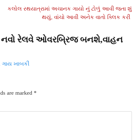
કલોલ રથયાત્રામાં અચાનક ગાયો નું ટોળું આવી જતા શું
થયું, વાંચો આવી અનેક વાતો ક્લિક કરી
 નવો રેલવે ઓવરબ્રિજ બનશે,વાહન
ાં ગાય ખાબકી
lds are marked
*