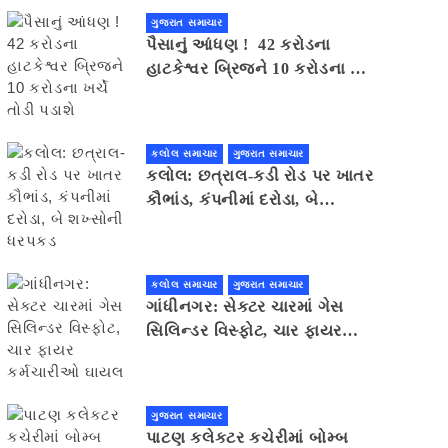
ગુજરાત સમાચાર
પૈસાનું આંધણ ! 42 કરોડના
હાટકેશ્વર બ્રિજને 10 કરોડના ખર્ચે
તોડી પડાશે
કલોલ સમાચાર
ગુજરાત સમાચાર
કલોલ: છત્રાલ-કડી રોડ પર ખાતર
કૌભાંડ, કંપનીમાં દરોડા, બે
શખ્સોની ધરપકડ
કલોલ સમાચાર
ગુજરાત સમાચાર
ગાંધીનગર: સેક્ટર ચારમાં ગેસ
સિલિન્ડર વિસ્ફોટ, ચાર ફાયર
કર્મચારીઓ ઘાયલ
ગુજરાત સમાચાર
પાટણ કલેકટર કચેરીમાં બોમ્બ