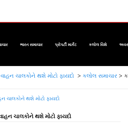
ાચાર
ભારત સમાચાર
પ્રોપર્ટી માર્કેટ
કલોલ વિશે
અવસા
,વાહન ચાલકોને થશે મોટો ફાયદો
>
કલોલ સમાચાર
>
ક
વાહન ચાલકોને થશે મોટો ફાયદો