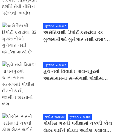
સહાનુભૂતિ દર્શાવે તેવી નીતિન
પટેલની અપીલ
ગુજરાત સમાચાર
અમેરિકાથી ડિપોર્ટ કરાયેલા 33
ગુજરાતીઓ ગુનેગાર નથી વખા’ના
માર્યા છે
ગુજરાત સમાચાર
હવે નવો વિવાદ ! પાલનપુરમાં
આસારામના સત્સંગથી પોલીસ
દોડતી થઈ, જામીન શરતોનો ભંગ
કલોલ સમાચાર
ગુજરાત સમાચાર
પોલીસ ભરતી પરીક્ષામાં નકલી કોલ
લેટર લઈને દોડવા આવેલ કલોલનો