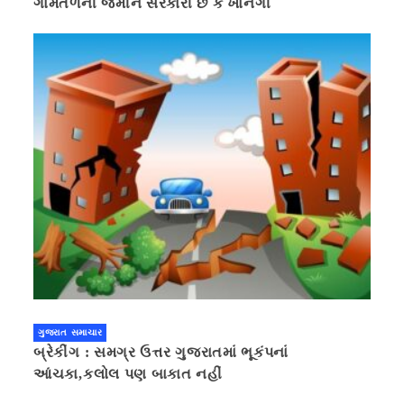
ગામતળની જમીન સરકારી છે કે ખાનગી
ગુજરાત સમાચાર
બ્રેકીંગ : સમગ્ર ઉત્તર ગુજરાતમાં ભૂકંપનાં
આંચકા,કલોલ પણ બાકાત નહીં