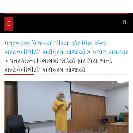
Toggle
navigation
પત્રકારત્વ વિભાગમાં ‘રેડિયો ફોર પિસ એન્ડ
સસ્ટેનેબીલીટી’ કાર્યક્રમ યોજાયો
>
કલોલ સમાચાર
>
પત્રકારત્વ વિભાગમાં ‘રેડિયો ફોર પિસ એન્ડ
સસ્ટેનેબીલીટી’ કાર્યક્રમ યોજાયો