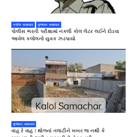
કલોલ સમાચાર
ગુજરાત સમાચાર
પોલીસ ભરતી પરીક્ષામાં નકલી કોલ લેટર લઈને દોડવા
આવેલ કલોલનો યુવક ઝડપાયો
ગુજરાત સમાચાર
વાહ રે વાહ ! થોળનાં તલાટીને ખબર જ નથી કે