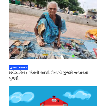
ગુજરાત સમાચાર
રમીલાબેન : જેમની આખી જિંદગી ગુજરી બજારમાં
ગુજરી