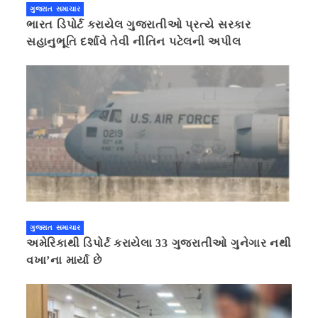
ગુજરાત સમાચાર
ભારત ડિપોર્ટ કરાયેલ ગુજરાતીઓ પ્રત્યે સરકાર
સહાનુભૂતિ દર્શાવે તેવી નીતિન પટેલની અપીલ
ગુજરાત સમાચાર
અમેરિકાથી ડિપોર્ટ કરાયેલા 33 ગુજરાતીઓ ગુનેગાર નથી
વખા’ના માર્યા છે