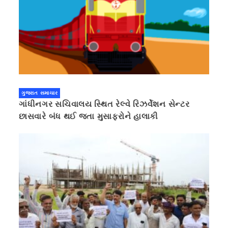
ગુજરાત સમાચાર
ગાંધીનગર સચિવાલય સ્થિત રેલ્વે રિઝર્વેશન સેન્ટર
છાસવારે બંધ થઈ જતા મુસાફરોને હાલાકી