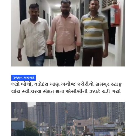
ગુજરાત સમાચાર
લ્યો બોલો, વડોદરા ખાણ ખનીજ કચેરીનો સમગ્ર સ્ટાફ
લાંચ સ્વીકારવા સંમત થતા એસીબીની ઝપટે ચડી ગયો