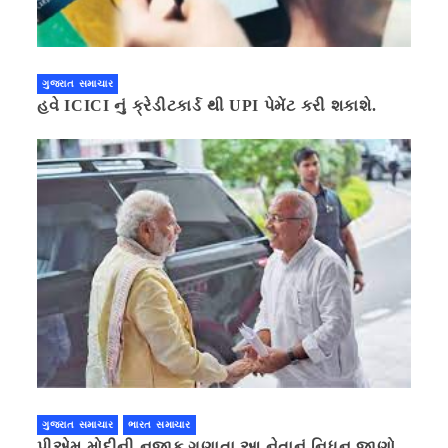
ગુજરાત સમાચાર
હવે ICICI નું ક્રેડીટકાર્ડ થી UPI પેમેંટ કરી શકાશે.
ગુજરાત સમાચાર
ભારત સમાચાર
પીએમ મોદીની નજીક ગણાતા આ નેતાનું નિધન,જાણો