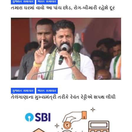
ગુજરાત સમાચાર
ભારત સમાચાર
તમારા ઘરમાં વાવો આ પાંચ છોડ, રોગ-બીમારી રહેશે દૂર
ગુજરાત સમાચાર
ભારત સમાચાર
તેલંગાણાના મુખ્યમંત્રી તરીકે રેવંત રેડ્ડીએ શપથ લીધી