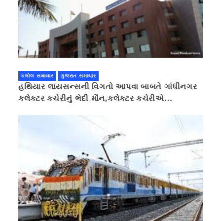
કલોલ સમાચાર
ગુજરાત સમાચાર
હથિયાર લાયસન્સની વિગતો આપવા બાબતે ગાંધીનગર
કલેક્ટર કચેરીનું ભેદી મૌન,કલેક્ટર કચેરીએ
પ્રાઈવસીનું બહાનું ધરી માહિતી છુપાવી