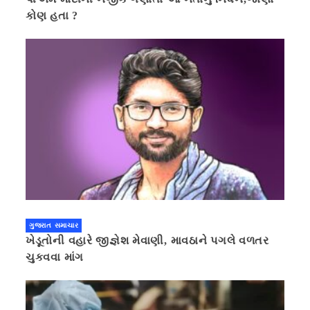
કોણ હતા ?
ગુજરાત સમાચાર
ખેડૂતોની વહારે જીજ્ઞેશ મેવાણી, માવઠાને પગલે વળતર
ચુકવવા માંગ