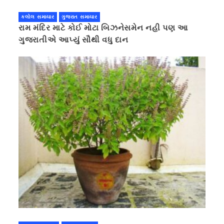
કલોલ સમાચાર
ગુજરાત સમાચાર
રામ મંદિર માટે કોઈ મોટા બિઝનેસમેન નહી પણ આ
ગુજરાતીએ આપ્યું સૌથી વધુ દાન