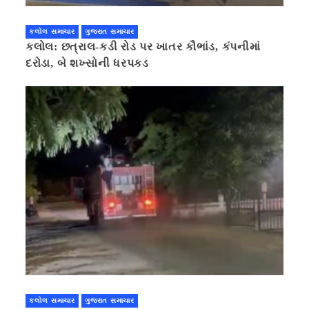
કલોલ સમાચાર
ગુજરાત સમાચાર
કલોલ: છત્રાલ-કડી રોડ પર ખાતર કૌભાંડ, કંપનીમાં
દરોડા, બે શખ્સોની ધરપકડ
કલોલ સમાચાર
ગુજરાત સમાચાર