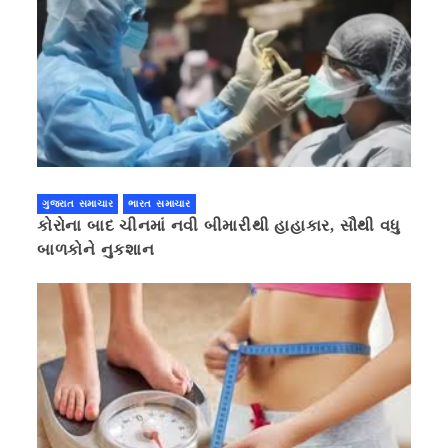
ગુજરાત સમાચાર
ભારત સમાચાર
કોરોના બાદ ચીનમાં નવી બીમારીથી હાહાકાર, સૌથી વધુ
બાળકોને નુકશાન