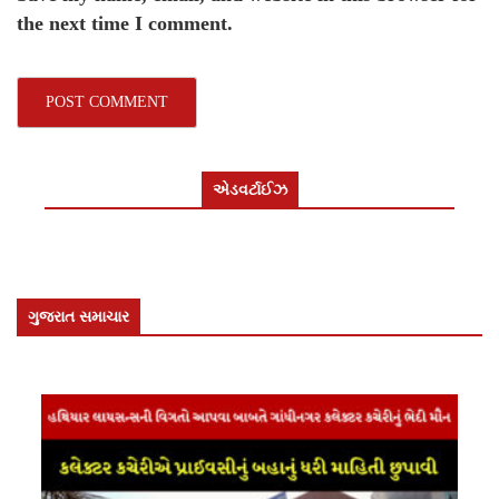
the next time I comment.
એડવર્ટાઈઝ
ગુજરાત સમાચાર