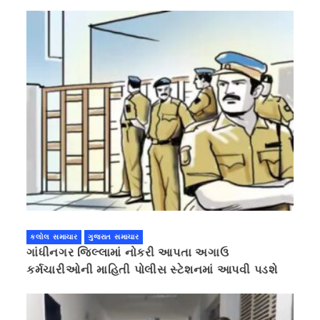
કલોલ સમાચાર
ગુજરાત સમાચાર
ગાંધીનગર જિલ્લામાં નોકરી આપતા અગાઉ
કર્મચારીઓની માહિતી પોલીસ સ્ટેશનમાં આપવી પડશે