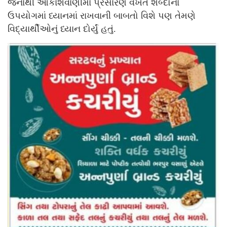
જેનાથી આકાશવાણીમા પ્રસારણ વખતે શબ્દોના
ઉપયોગમાં ધ્યાનમાં રાખવાની બાબતો વિશે પણ તેમણે
વિદ્યાર્થીઓનું ધ્યાન દોર્યું હતું.