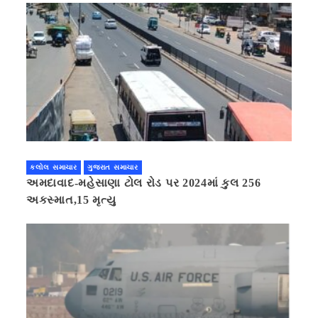
કલોલ સમાચાર
ગુજરાત સમાચાર
અમદાવાદ-મહેસાણા ટોલ રોડ પર 2024માં કુલ 256
અકસ્માત,15 મૃત્યુ