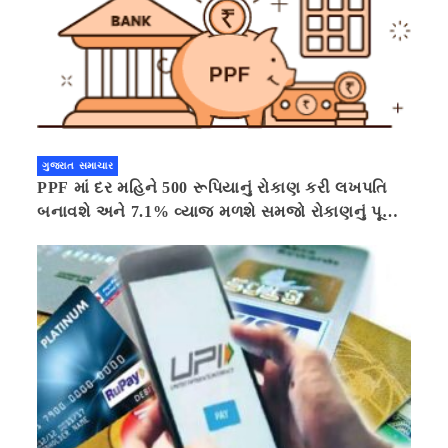
ગુજરાત સમાચાર
PPF માં દર મહિને 500 રૂપિયાનું રોકાણ કરી લખપતિ
બનાવશે અને 7.1% વ્યાજ મળશે સમજો રોકાણનું પૂરું
ગણિત .નવી દિલ્હી 41 મિનીટ પહેલા.