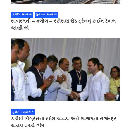
કલોલ સમાચાર
ગુજરાત સમાચાર
સાબરમતી – કલોલ – કટોસણ રોડ ટ્રેનનું ટાઈમ ટેબલ
જાણી લો
ગુજરાત સમાચાર
કડીમાં કોંગ્રેસના રમેશ ચાવડા અને ભાજપના રાજેન્દ્ર
ચાવડા વચ્ચે જંગ