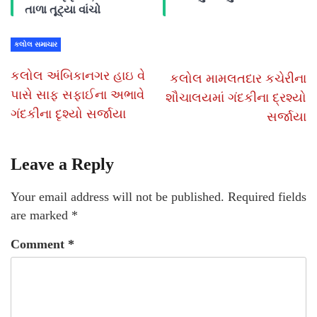
તાળા તૂટ્યા વાંચો
કલોલ સમાચાર
કલોલ અંબિકાનગર હાઇ વે
કલોલ મામલતદાર કચેરીના
પાસે સાફ સફાઈના અભાવે
શૌચાલયમાં ગંદકીના દ્રશ્યો
ગંદકીના દૃશ્યો સર્જાયા
સર્જાયા
Leave a Reply
Your email address will not be published.
Required fields
are marked
*
Comment
*