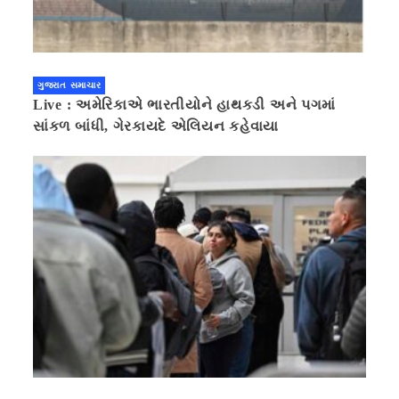
ગુજરાત સમાચાર
Live : અમેરિકાએ ભારતીયોને હાથકડી અને પગમાં
સાંકળ બાંધી, ગેરકાયદે એલિયન કહેવાયા