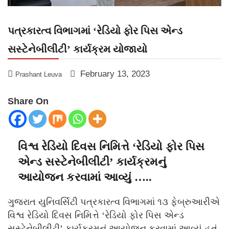
પત્રકારત્વ વિભાગમાં ‘રેડિયો ફોર પિસ એન્ડ
સસ્ટેનેબીલીટી’ કાર્યક્રમ યોજાયો
February 13, 2023
Prashant Leuva
Share On
વિશ્વ રેડિયો દિવસ નિમિત્તે ‘રેડિયો ફોર પિસ
એન્ડ સસ્ટેનેબીલીટી’ કાર્યક્રમનું
આયોજન કરવામાં આવ્યું …..
ગુજરાત યુનિવર્સિટી પત્રકારત્વ વિભાગમાં ૧૩ ફેબ્રુઆરીએ
વિશ્વ રેડિયો દિવસ નિમિત્તે ‘રેડિયો ફોર પિસ એન્ડ
સસ્ટેનેબીલીટી’ કાર્યક્રમનું આયોજન કરવામાં આવ્યું હતું.