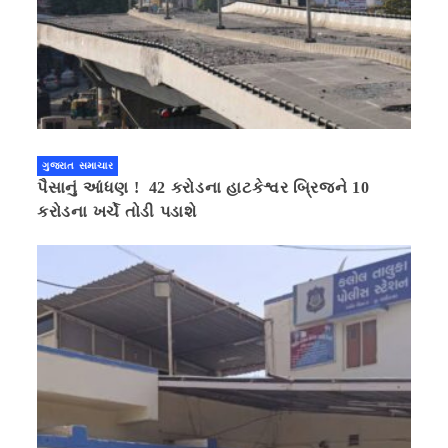
ગુજરાત સમાચાર
પૈસાનું આંધણ ! 42 કરોડના હાટકેશ્વર બ્રિજને 10
કરોડના ખર્ચે તોડી પડાશે