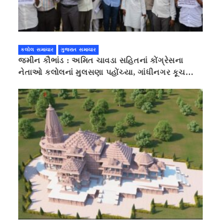
કલોલ સમાચાર
ગુજરાત સમાચાર
જમીન કૌભાંડ : અમિત ચાવડા સહિતનાં કોંગ્રેસના
નેતાઓ કલોલનાં મુલસણા પહોંચ્યા, ગાંધીનગર કૂચ
કરવાની ચિમકી