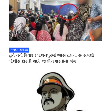
ગુજરાત સમાચાર
હવે નવો વિવાદ ! પાલનપુરમાં આસારામના સત્સંગથી
પોલીસ દોડતી થઈ, જામીન શરતોનો ભંગ