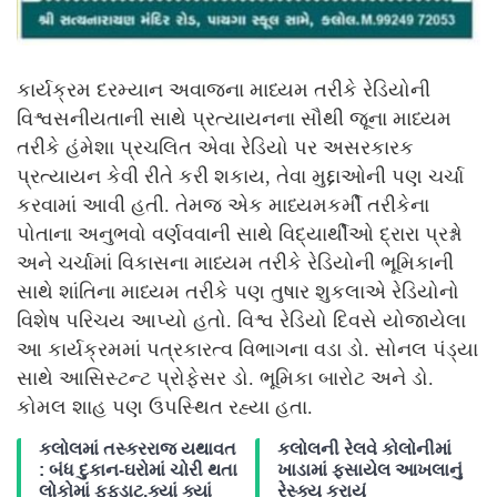
કાર્યક્રમ દરમ્યાન અવાજના માધ્યમ તરીકે રેડિયોની
વિશ્વસનીયતાની સાથે પ્રત્યાયનના સૌથી જૂના માધ્યમ
તરીકે હંમેશા પ્રચલિત એવા રેડિયો પર અસરકારક
પ્રત્યાયન કેવી રીતે કરી શકાય, તેવા મુદ્દાઓની પણ ચર્ચા
કરવામાં આવી હતી. તેમજ એક માધ્યમકર્મી તરીકેના
પોતાના અનુભવો વર્ણવવાની સાથે વિદ્યાર્થીઓ દ્રારા પ્રશ્નો
અને ચર્ચામાં વિકાસના માધ્યમ તરીકે રેડિયોની ભૂમિકાની
સાથે શાંતિના માધ્યમ તરીકે પણ તુષાર શુકલાએ રેડિયોનો
વિશેષ પરિચય આપ્યો હતો. વિશ્વ રેડિયો દિવસે યોજાયેલા
આ કાર્યક્રમમાં પત્રકારત્વ વિભાગના વડા ડો. સોનલ પંડ્યા
સાથે આસિસ્ટન્ટ પ્રોફેસર ડો. ભૂમિકા બારોટ અને ડો.
કોમલ શાહ પણ ઉપસ્થિત રહ્યા હતા.
કલોલમાં તસ્કરરાજ યથાવત
કલોલની રેલવે કોલોનીમાં
: બંધ દુકાન-ઘરોમાં ચોરી થતા
ખાડામાં ફસાયેલ આખલાનું
લોકોમાં ફફડાટ,ક્યાં ક્યાં
રેસ્ક્યુ કરાયું