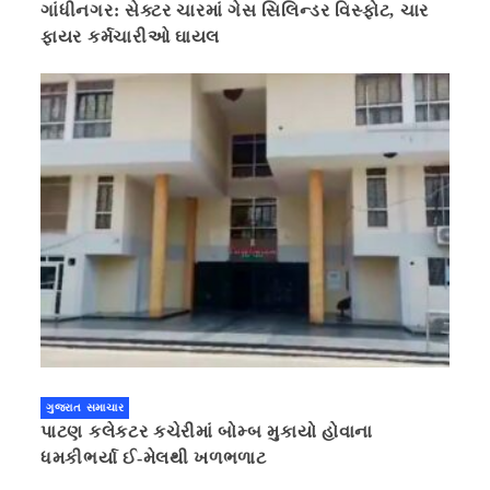
ગાંધીનગર: સેક્ટર ચારમાં ગેસ સિલિન્ડર વિસ્ફોટ, ચાર
ફાયર કર્મચારીઓ ઘાયલ
ગુજરાત સમાચાર
પાટણ કલેકટર કચેરીમાં બોમ્બ મુકાયો હોવાના
ધમકીભર્યા ઈ-મેલથી ખળભળાટ