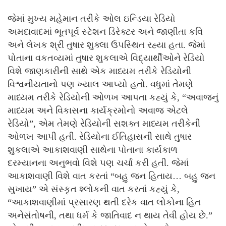
જેમાં મુખ્ય મહેમાન તરીકે ઓલ ઇન્ડિયા રેડિયો
અમદાવાદમાં ભૂતપૂર્વ સ્ટેશન ડિરેક્ટર અને જાણીતા કવિ
અને લેખક શ્રી તુષાર શુક્લા ઉપસ્થિત રહ્યા હતા. જેમાં
પોતાના વકતવ્યમાં તુષાર શુકલાએ વિદ્યાર્થીઓને રેડિયો
વિશે જાણકારીની સાથે એક માધ્યમ તરીકે રેડિયોની
વિશ્વનીયતાનો પણ ખ્યાલ આપ્યો હતો. વધુમાં તેમણે
માધ્યમ તરીકે રેડિયોની ઓળખ આપતા કહ્યું કે, “અવાજનું
માધ્યમ અને વિકાસના કાર્યક્રમોનો અવાજ એટલે
રેડિયો”, એમ તેમણે રેડિયોની સશક્ત માધ્યમ તરીકેની
ઓળખ આપી હતી. રેડિયોના ઈતિહાસની સાથે તુષાર
શુકલાએ આકાશવાણી સાથેના પોતાના કાર્યકાળ
દરમ્યાનના અનુભવો વિશે પણ ચર્ચા કરી હતી. જેમાં
આકાશવાણી વિશે વાત કરતાં “બહુ જન હિતાય… બહુ જન
સુખાય” એ સંસ્કૃત શ્લોકની વાત કરતાં કહ્યું કે,
“આકાશવાણીમાં પ્રસારણ થતી દરેક વાત લોકોના હિત
અનેસંતોષની, તથા ધર્મ કે જાતિવાદ ન થાય તેવી હોય છે.”