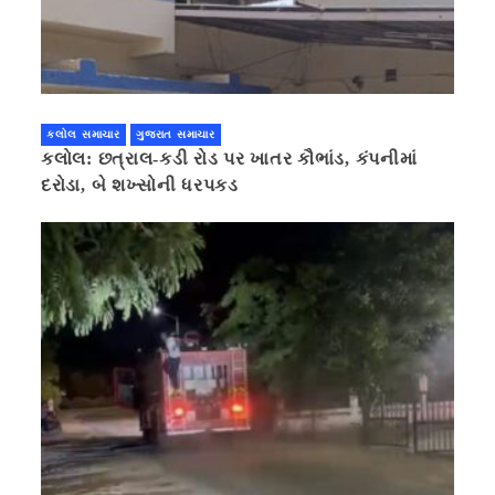
કલોલ સમાચાર
ગુજરાત સમાચાર
કલોલ: છત્રાલ-કડી રોડ પર ખાતર કૌભાંડ, કંપનીમાં
દરોડા, બે શખ્સોની ધરપકડ