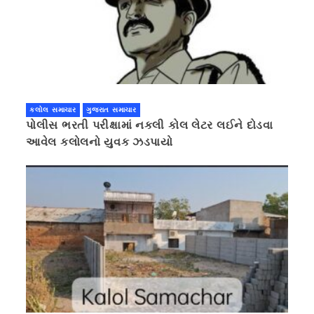
કલોલ સમાચાર
ગુજરાત સમાચાર
પોલીસ ભરતી પરીક્ષામાં નકલી કોલ લેટર લઈને દોડવા
આવેલ કલોલનો યુવક ઝડપાયો