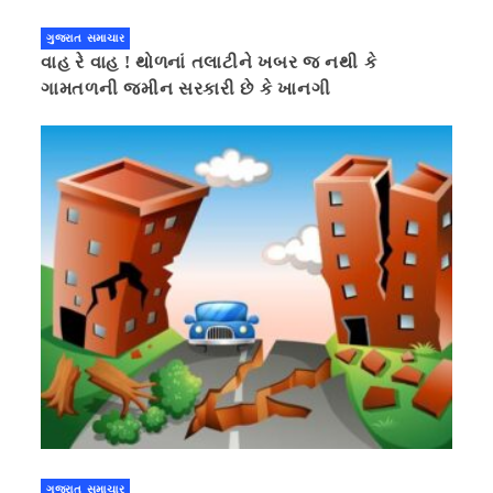
ગુજરાત સમાચાર
વાહ રે વાહ ! થોળનાં તલાટીને ખબર જ નથી કે
ગામતળની જમીન સરકારી છે કે ખાનગી
ગુજરાત સમાચાર