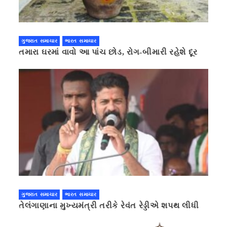
ગુજરાત સમાચાર
ભારત સમાચાર
તમારા ઘરમાં વાવો આ પાંચ છોડ, રોગ-બીમારી રહેશે દૂર
ગુજરાત સમાચાર
ભારત સમાચાર
તેલંગાણાના મુખ્યમંત્રી તરીકે રેવંત રેડ્ડીએ શપથ લીધી