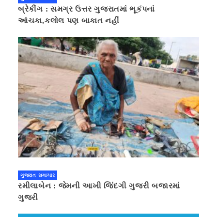
બ્રેકીંગ : સમગ્ર ઉત્તર ગુજરાતમાં ભૂકંપનાં
આંચકા,કલોલ પણ બાકાત નહીં
ગુજરાત સમાચાર
રમીલાબેન : જેમની આખી જિંદગી ગુજરી બજારમાં
ગુજરી