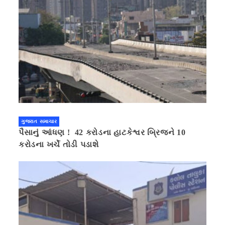
ગુજરાત સમાચાર
પૈસાનું આંધણ ! 42 કરોડના હાટકેશ્વર બ્રિજને 10
કરોડના ખર્ચે તોડી પડાશે