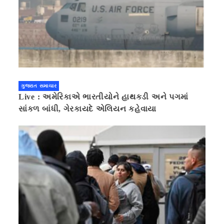
ગુજરાત સમાચાર
Live : અમેરિકાએ ભારતીયોને હાથકડી અને પગમાં
સાંકળ બાંધી, ગેરકાયદે એલિયન કહેવાયા