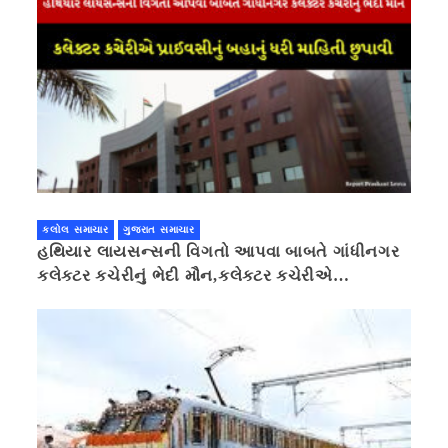
કલોલ સમાચાર
ગુજરાત સમાચાર
હથિયાર લાયસન્સની વિગતો આપવા બાબતે ગાંધીનગર
કલેક્ટર કચેરીનું ભેદી મૌન,કલેક્ટર કચેરીએ
પ્રાઈવસીનું બહાનું ધરી માહિતી છુપાવી