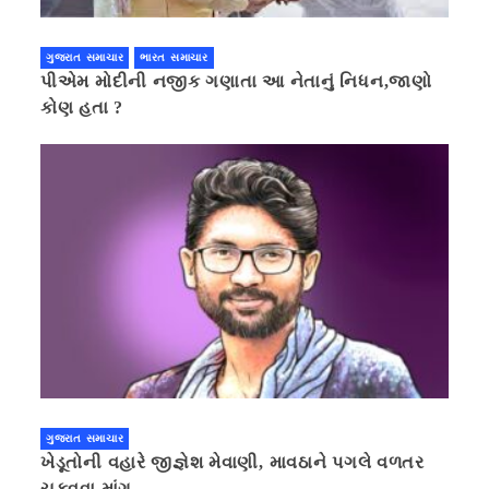
ગુજરાત સમાચાર
ભારત સમાચાર
પીએમ મોદીની નજીક ગણાતા આ નેતાનું નિધન,જાણો
કોણ હતા ?
ગુજરાત સમાચાર
ખેડૂતોની વહારે જીજ્ઞેશ મેવાણી, માવઠાને પગલે વળતર
ચુકવવા માંગ