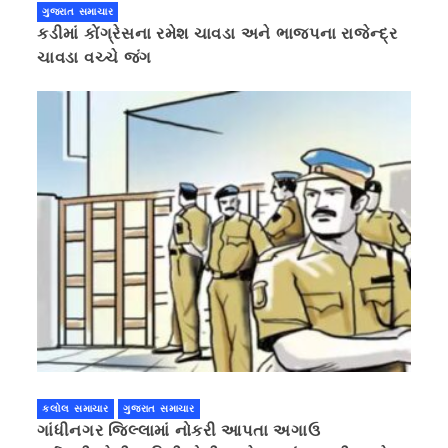
ગુજરાત સમાચાર
કડીમાં કોંગ્રેસના રમેશ ચાવડા અને ભાજપના રાજેન્દ્ર
ચાવડા વચ્ચે જંગ
કલોલ સમાચાર
ગુજરાત સમાચાર
ગાંધીનગર જિલ્લામાં નોકરી આપતા અગાઉ