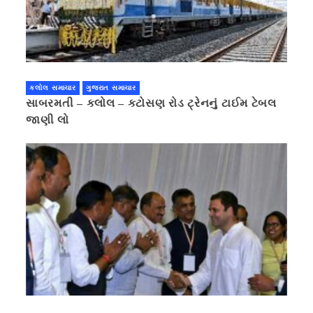
કલોલ સમાચાર
ગુજરાત સમાચાર
સાબરમતી – કલોલ – કટોસણ રોડ ટ્રેનનું ટાઈમ ટેબલ
જાણી લો