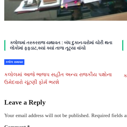
કલોલમાં તસ્કરરાજ યથાવત : બંધ દુકાન-ઘરોમાં ચોરી થતા
લોકોમાં ફફડાટ,ક્યાં ક્યાં તાળા તૂટ્યા વાંચો
કલોલ સમાચાર
કલોલમાં આજે ભાજપ સહીત અન્ય રાજકીય પક્ષોના
ક
ઉમેદવારો ચૂંટણી ફોર્મ ભરશે
Leave a Reply
Your email address will not be published.
Required fields 
Comment
*