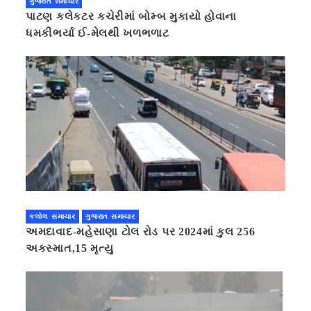
ગુજરાત સમાચાર
પાટણ કલેકટર કચેરીમાં બોમ્બ મુકાયો હોવાના
ધમકીભર્યા ઈ-મેલથી ખળભળાટ
કલોલ સમાચાર
ગુજરાત સમાચાર
અમદાવાદ-મહેસાણા ટોલ રોડ પર 2024માં કુલ 256
અકસ્માત,15 મૃત્યુ