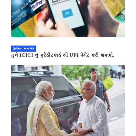
ગુજરાત સમાચાર
હવે ICICI નું ક્રેડીટકાર્ડ થી UPI પેમેંટ કરી શકાશે.