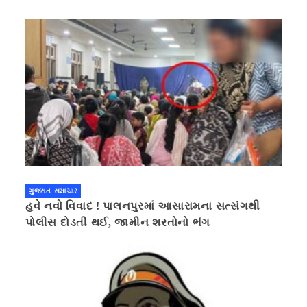
ગુજરાત સમાચાર
હવે નવો વિવાદ ! પાલનપુરમાં આસારામના સત્સંગથી
પોલીસ દોડતી થઈ, જામીન શરતોનો ભંગ