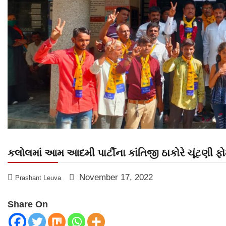
કલોલમાં આમ આદમી પાર્ટીના કાંતિજી ઠાકોરે ચૂંટણી ફોર્મ 
November 17, 2022
Prashant Leuva
Share On