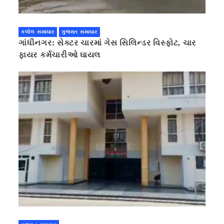
કલોલ સમાચાર
ગુજરાત સમાચાર
ગાંધીનગર: સેક્ટર ચારમાં ગેસ સિલિન્ડર વિસ્ફોટ, ચાર
ફાયર કર્મચારીઓ ઘાયલ