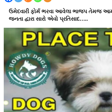
ઉમેદવારી ફોર્મ ભરવા આવેલા ભાજપ તેમજ આમ
જનતા દ્વારા સારો એવો પ્રતિસાદ…..