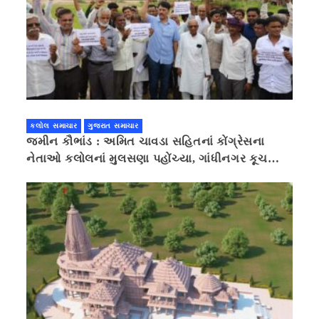
કલોલ સમાચાર
ગુજરાત સમાચાર
જમીન કૌભાંડ : અમિત ચાવડા સહિતનાં કોંગ્રેસના
નેતાઓ કલોલનાં મુલસણા પહોંચ્યા, ગાંધીનગર કૂચ
કરવાની ચિમકી