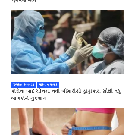
ગુજરાત સમાચાર
ભારત સમાચાર
કોરોના બાદ ચીનમાં નવી બીમારીથી હાહાકાર, સૌથી વધુ
બાળકોને નુકશાન