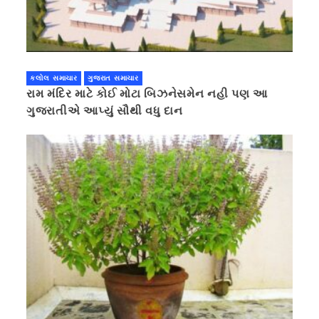
કલોલ સમાચાર
ગુજરાત સમાચાર
રામ મંદિર માટે કોઈ મોટા બિઝનેસમેન નહી પણ આ
ગુજરાતીએ આપ્યું સૌથી વધુ દાન