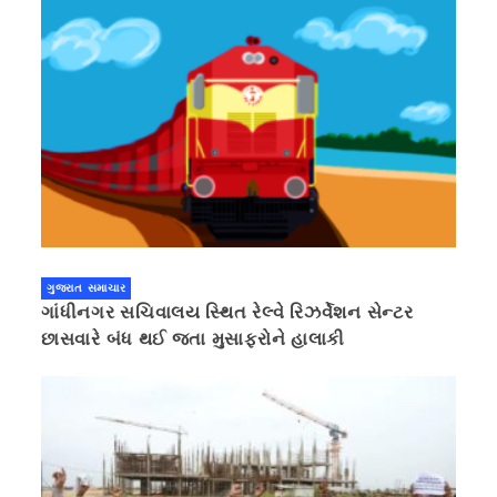
ગુજરાત સમાચાર
ગાંધીનગર સચિવાલય સ્થિત રેલ્વે રિઝર્વેશન સેન્ટર
છાસવારે બંધ થઈ જતા મુસાફરોને હાલાકી