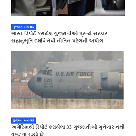
ગુજરાત સમાચાર
ભારત ડિપોર્ટ કરાયેલ ગુજરાતીઓ પ્રત્યે સરકાર
સહાનુભૂતિ દર્શાવે તેવી નીતિન પટેલની અપીલ
ગુજરાત સમાચાર
અમેરિકાથી ડિપોર્ટ કરાયેલા 33 ગુજરાતીઓ ગુનેગાર નથી
વખા’ના માર્યા છે