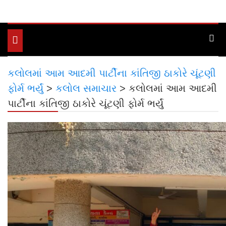
Toggle
navigation
કલોલમાં આમ આદમી પાર્ટીના કાંતિજી ઠાકોરે ચૂંટણી
ફોર્મ ભર્યું
>
કલોલ સમાચાર
>
કલોલમાં આમ આદમી
પાર્ટીના કાંતિજી ઠાકોરે ચૂંટણી ફોર્મ ભર્યું