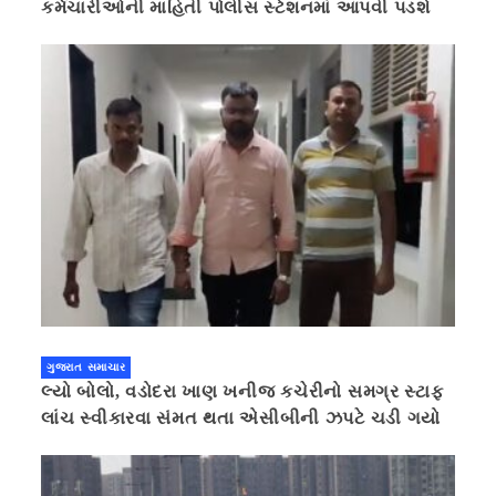
કર્મચારીઓની માહિતી પોલીસ સ્ટેશનમાં આપવી પડશે
ગુજરાત સમાચાર
લ્યો બોલો, વડોદરા ખાણ ખનીજ કચેરીનો સમગ્ર સ્ટાફ
લાંચ સ્વીકારવા સંમત થતા એસીબીની ઝપટે ચડી ગયો