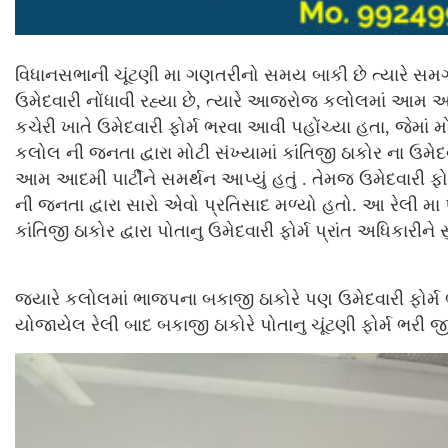
વિધાનસભાની ચૂંટણી મા ગણતરીનો સમય બાકી છે ત્યારે સમગ્ર 
ઉમેદવારી નોંધાવી રહ્યા છે, ત્યારે આજરોજ કલોલમાં આમ આદ
કચેરી ખાતે ઉમેદવારી ફોર્મ ભરવા આવી પહોંચ્યા હતા, જેમાં 
કલોલ ની જનતા દ્વારા મોટી સંખ્યામાં કાંતિજી ઠાકોર ના ઉમેદવ
આમ આદમી પાર્ટીને સમર્થન આપ્યું હતું . તેમજ ઉમેદવારી
ની જનતા દ્વારા સારો એવો પ્રતિસાદ મળ્યો હતો. આ રેલી મા પ
કાંતિજી ઠાકોર દ્વારા પોતાનુ ઉમેદવારી ફોર્મ પ્રાંત અધિકારીને 
જયારે કલોલમાં ભાજપના બકાજી ઠાકોરે પણ ઉમેદવારી ફોર્મ ભર
યોજાયેલ રેલી બાદ બકાજી ઠાકોરે પોતાનુ ચૂંટણી ફોર્મ ભરી જી