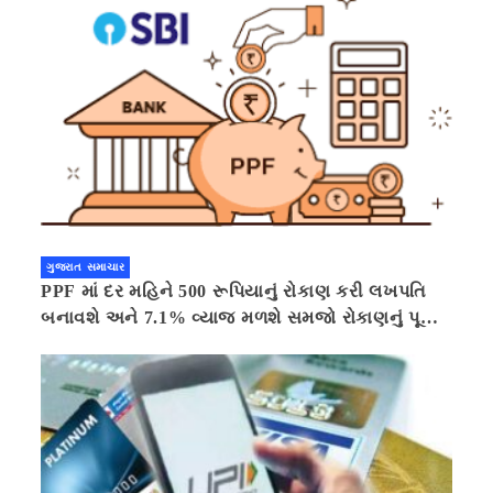
ગુજરાત સમાચાર
PPF માં દર મહિને 500 રૂપિયાનું રોકાણ કરી લખપતિ
બનાવશે અને 7.1% વ્યાજ મળશે સમજો રોકાણનું પૂરું
ગણિત .નવી દિલ્હી 41 મિનીટ પહેલા.