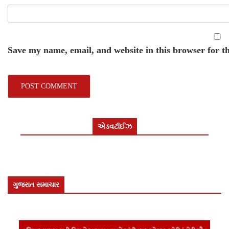
Save my name, email, and website in this browser for t
એડવર્ટાઈઝ
ગુજરાત સમાચાર