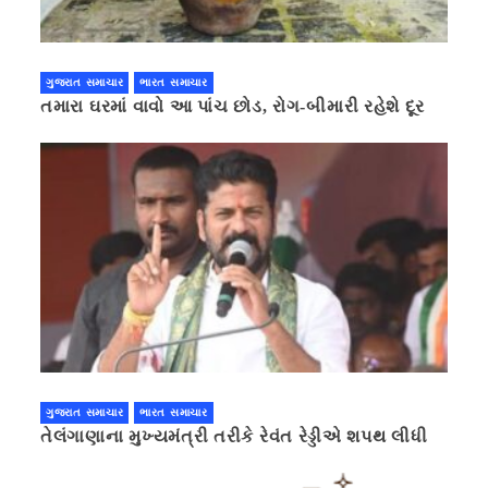
ગુજરાત સમાચાર
ભારત સમાચાર
તમારા ઘરમાં વાવો આ પાંચ છોડ, રોગ-બીમારી રહેશે દૂર
ગુજરાત સમાચાર
ભારત સમાચાર
તેલંગાણાના મુખ્યમંત્રી તરીકે રેવંત રેડ્ડીએ શપથ લીધી