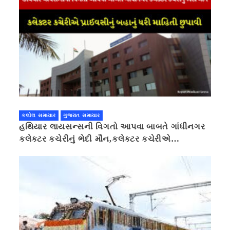
કલોલ સમાચાર
ગુજરાત સમાચાર
હથિયાર લાયસન્સની વિગતો આપવા બાબતે ગાંધીનગર
કલેક્ટર કચેરીનું ભેદી મૌન,કલેક્ટર કચેરીએ
પ્રાઈવસીનું બહાનું ધરી માહિતી છુપાવી