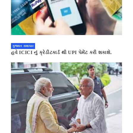
ગુજરાત સમાચાર
હવે ICICI નું ક્રેડીટકાર્ડ થી UPI પેમેંટ કરી શકાશે.