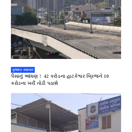
ગુજરાત સમાચાર
પૈસાનું આંધણ ! 42 કરોડના હાટકેશ્વર બ્રિજને 10
કરોડના ખર્ચે તોડી પડાશે