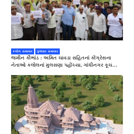
કલોલ સમાચાર
ગુજરાત સમાચાર
જમીન કૌભાંડ : અમિત ચાવડા સહિતનાં કોંગ્રેસના
નેતાઓ કલોલનાં મુલસણા પહોંચ્યા, ગાંધીનગર કૂચ
કરવાની ચિમકી