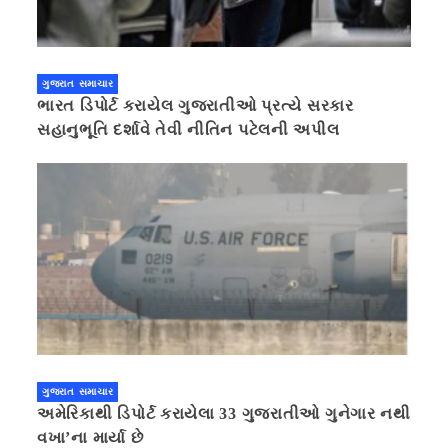
ગુજરાત સમાચાર
ભારત ડિપોર્ટ કરાયેલ ગુજરાતીઓ પ્રત્યે સરકાર
સહાનુભૂતિ દર્શાવે તેવી નીતિન પટેલની અપીલ
ગુજરાત સમાચાર
અમેરિકાથી ડિપોર્ટ કરાયેલા 33 ગુજરાતીઓ ગુનેગાર નથી
વખા’ના માર્યા છે