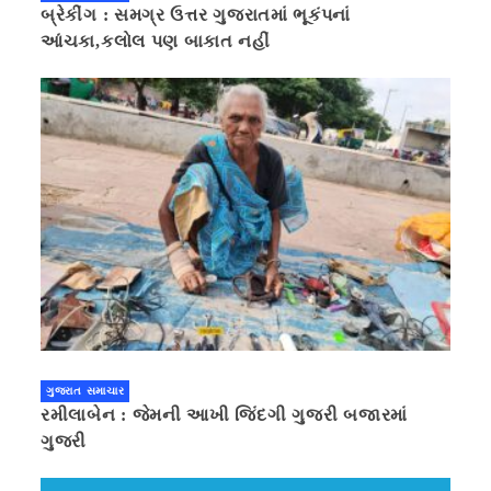
બ્રેકીંગ : સમગ્ર ઉત્તર ગુજરાતમાં ભૂકંપનાં
આંચકા,કલોલ પણ બાકાત નહીં
ગુજરાત સમાચાર
રમીલાબેન : જેમની આખી જિંદગી ગુજરી બજારમાં
ગુજરી