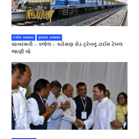
કલોલ સમાચાર
ગુજરાત સમાચાર
સાબરમતી – કલોલ – કટોસણ રોડ ટ્રેનનું ટાઈમ ટેબલ
જાણી લો