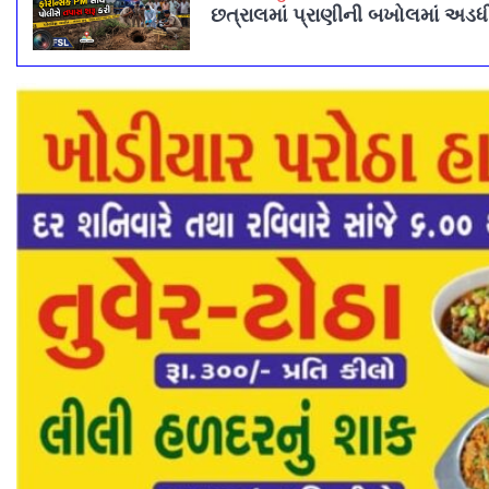
છત્રાલમાં પ્રાણીની બખોલમાં અડધી