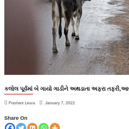
કલોલ પૂર્વમાં બે ગાયો ગાડીને અથડાતા અફરા તફરી,
January 7, 2022
Prashant Leuva
Share On