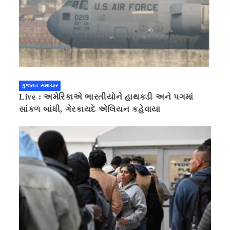
ગુજરાત સમાચાર
Live : અમેરિકાએ ભારતીયોને હાથકડી અને પગમાં
સાંકળ બાંધી, ગેરકાયદે એલિયન કહેવાયા