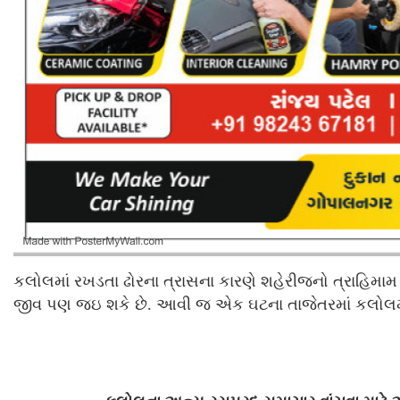
કલોલમાં રખડતા ઢોરના ત્રાસના કારણે શહેરીજનો ત્રાહિમામ 
જીવ પણ જઇ શકે છે. આવી જ એક ઘટના તાજેતરમાં કલોલમાં ઘટ