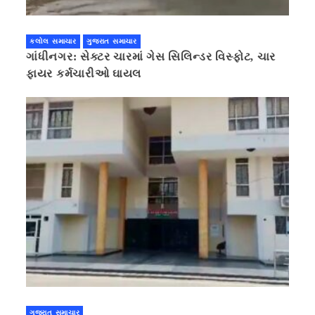
કલોલ સમાચાર
ગુજરાત સમાચાર
ગાંધીનગર: સેક્ટર ચારમાં ગેસ સિલિન્ડર વિસ્ફોટ, ચાર
ફાયર કર્મચારીઓ ઘાયલ
ગુજરાત સમાચાર