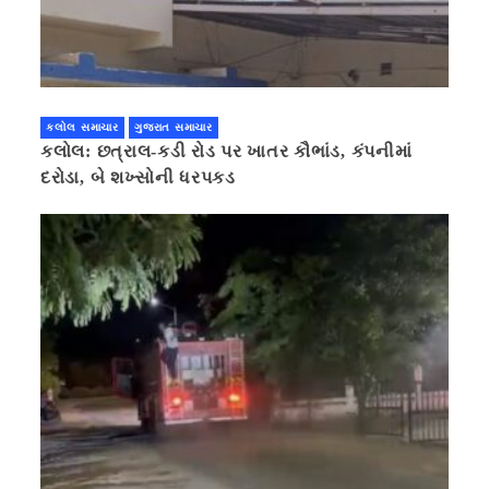
કલોલ સમાચાર
ગુજરાત સમાચાર
કલોલ: છત્રાલ-કડી રોડ પર ખાતર કૌભાંડ, કંપનીમાં
દરોડા, બે શખ્સોની ધરપકડ