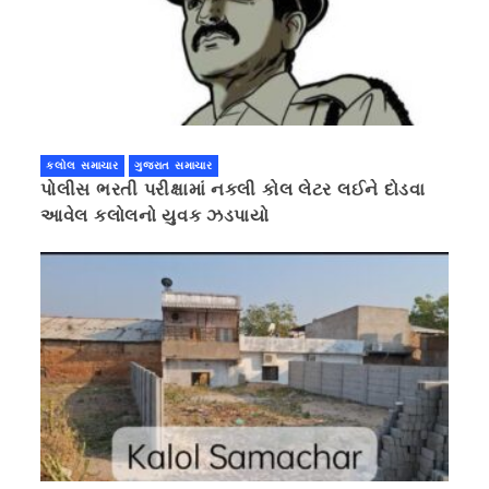
કલોલ સમાચાર
ગુજરાત સમાચાર
પોલીસ ભરતી પરીક્ષામાં નકલી કોલ લેટર લઈને દોડવા
આવેલ કલોલનો યુવક ઝડપાયો