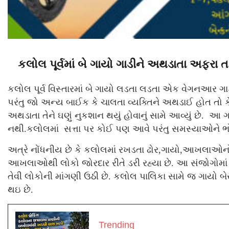
કલોલ પૂર્વમાં બે ગાયો ગાડીને અથડાતા અફરા 
કલોલ પૂર્વ વિસ્તારમાં બે ગાયો લડતા લડતા એક વેગનઆર ગ
પરંતુ જો અન્ય બાઈક કે ચાલતા વ્યક્તિને અથડાઈ હોત તો કેવ
અથડાતા તેને ઘણું નુકશાન થયું હોવાનું સામે આવ્યું છે.
નથી.કલોલમાં સત્તા પર કોઈ પણ આવે પરંતુ સમસ્યાઓને ભોગ
અત્રે નોંધનીય છે કે કલોલમાં રખડતા ઢોર,ગાયો,આખલાઓનો 
આખલાઓથી લોકો જોરદાર રીતે ડરી રહ્યા છે. આ સંજોગોમાં પા
તેવી લોકોની માંગણી ઉઠી છે. કલોલ પાલિકા સામે જ ગાયો બેસી
થઇ છે.
Trending