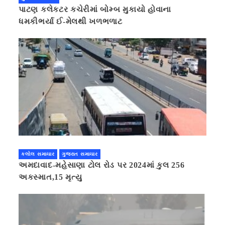
પાટણ કલેકટર કચેરીમાં બોમ્બ મુકાયો હોવાના
ધમકીભર્યા ઈ-મેલથી ખળભળાટ
કલોલ સમાચાર
ગુજરાત સમાચાર
અમદાવાદ-મહેસાણા ટોલ રોડ પર 2024માં કુલ 256
અકસ્માત,15 મૃત્યુ