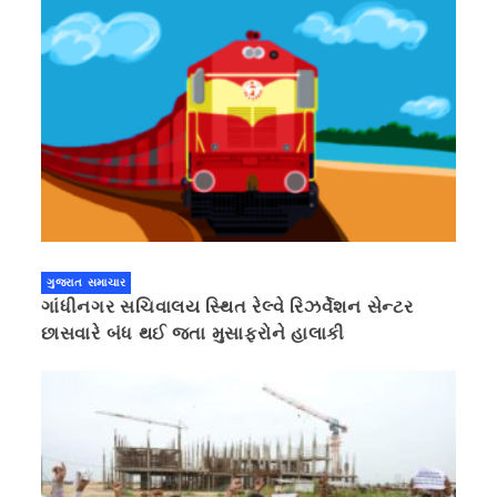
ગુજરાત સમાચાર
ગાંધીનગર સચિવાલય સ્થિત રેલ્વે રિઝર્વેશન સેન્ટર
છાસવારે બંધ થઈ જતા મુસાફરોને હાલાકી