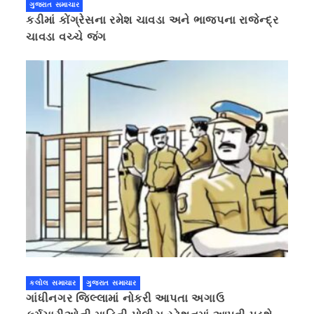
ગુજરાત સમાચાર
કડીમાં કોંગ્રેસના રમેશ ચાવડા અને ભાજપના રાજેન્દ્ર
ચાવડા વચ્ચે જંગ
કલોલ સમાચાર
ગુજરાત સમાચાર
ગાંધીનગર જિલ્લામાં નોકરી આપતા અગાઉ