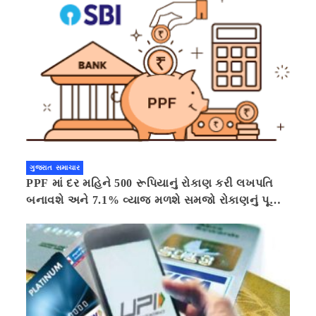
ગુજરાત સમાચાર
PPF માં દર મહિને 500 રૂપિયાનું રોકાણ કરી લખપતિ
બનાવશે અને 7.1% વ્યાજ મળશે સમજો રોકાણનું પૂરું
ગણિત .નવી દિલ્હી 41 મિનીટ પહેલા.