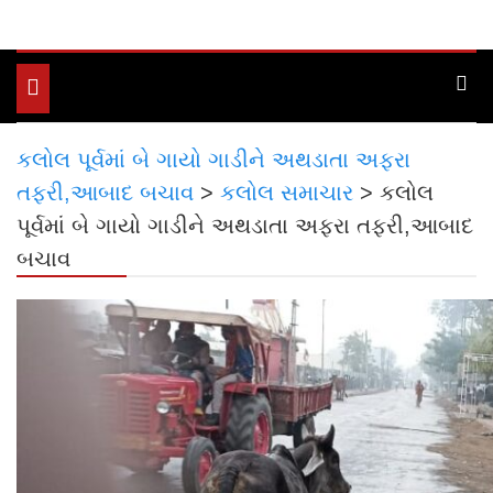
Toggle
navigation
કલોલ પૂર્વમાં બે ગાયો ગાડીને અથડાતા અફરા
તફરી,આબાદ બચાવ
>
કલોલ સમાચાર
>
કલોલ
પૂર્વમાં બે ગાયો ગાડીને અથડાતા અફરા તફરી,આબાદ
બચાવ