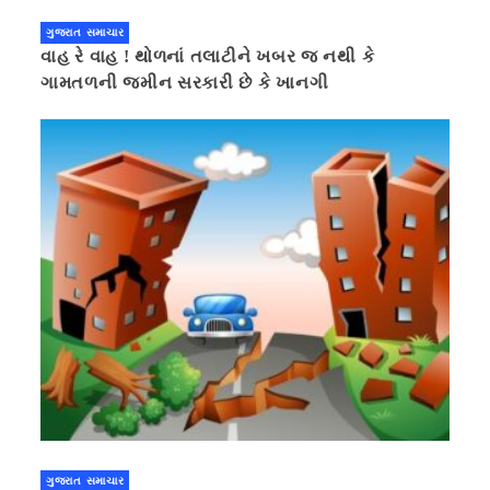
ગુજરાત સમાચાર
વાહ રે વાહ ! થોળનાં તલાટીને ખબર જ નથી કે
ગામતળની જમીન સરકારી છે કે ખાનગી
ગુજરાત સમાચાર