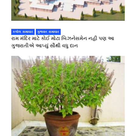
કલોલ સમાચાર
ગુજરાત સમાચાર
રામ મંદિર માટે કોઈ મોટા બિઝનેસમેન નહી પણ આ
ગુજરાતીએ આપ્યું સૌથી વધુ દાન