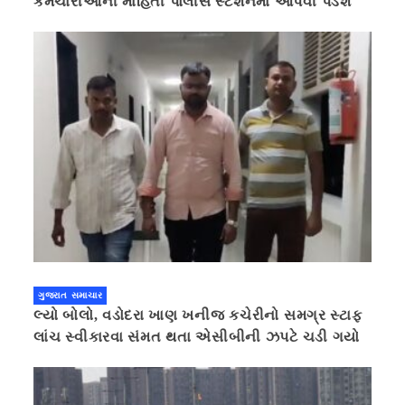
કર્મચારીઓની માહિતી પોલીસ સ્ટેશનમાં આપવી પડશે
ગુજરાત સમાચાર
લ્યો બોલો, વડોદરા ખાણ ખનીજ કચેરીનો સમગ્ર સ્ટાફ
લાંચ સ્વીકારવા સંમત થતા એસીબીની ઝપટે ચડી ગયો