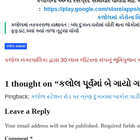
કલોલના અન્ય રસપ્રદ સમાચાર વાંચવા માટે
:
https://play.google.com/store/
apps/
કલોલમાં કોરોના વ
કલોલમાં તસ્કરરાજ યથાવત : બંધ દુકાન-ઘરોમાં ચોરી થતા લોકોમાં
ફફડાટ,ક્યાં ક્યાં તાળા તૂટ્યા વાંચો
કલોલ સમાચાર
કલોલ નગરપાલિકા દ્વારા 30 લાખ લીટરના સંપનું ભૂમિપુજન ક
1 thought on “
કલોલ પૂર્વમાં બે ગા
Pingback:
કલોલ સ્ટેશન રોડ પર ત્રણ દુકાનમાં બાકોરા પાડી
Leave a Reply
Your email address will not be published.
Required fields 
Comment
*