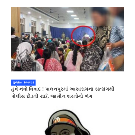
ગુજરાત સમાચાર
હવે નવો વિવાદ ! પાલનપુરમાં આસારામના સત્સંગથી
પોલીસ દોડતી થઈ, જામીન શરતોનો ભંગ