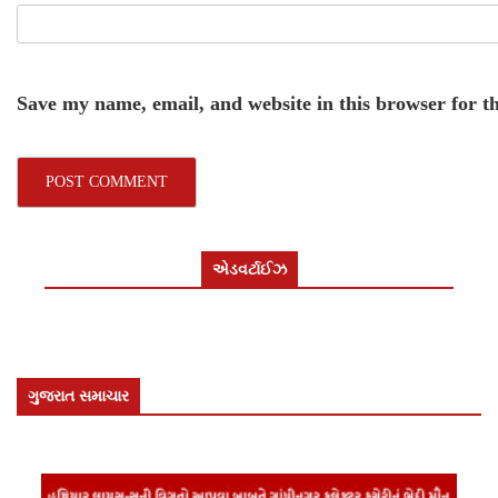
Save my name, email, and website in this browser for t
એડવર્ટાઈઝ
ગુજરાત સમાચાર