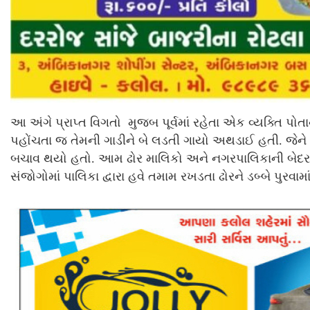
આ અંગે પ્રાપ્ત વિગતો મુજબ પૂર્વમાં રહેતા એક વ્યક્તિ પ
પહોંચતા જ તેમની ગાડીને બે લડતી ગાયો અથડાઈ હતી. જેને ક
બચાવ થયો હતો. આમ ઢોર માલિકો અને નગરપાલિકાની બેદરક
સંજોગોમાં પાલિકા દ્વારા હવે તમામ રખડતા ઢોરને ડબ્બે પુરવ