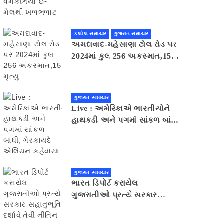
મેલથી ખળભળાટ
કલોલ સમાચાર
ગુજરાત સમાચાર
અમદાવાદ-મહેસાણા ટોલ રોડ પર
2024માં કુલ 256 અકસ્માત,15
મૃત્યુ
ગુજરાત સમાચાર
Live : અમેરિકાએ ભારતીયોને
હાથકડી અને પગમાં સાંકળ બાંધી,
ગેરકાયદે એલિયન કહેવાયા
ગુજરાત સમાચાર
ભારત ડિપોર્ટ કરાયેલ
ગુજરાતીઓ પ્રત્યે સરકાર
સહાનુભૂતિ દર્શાવે તેવી નીતિન
પટેલની અપીલ