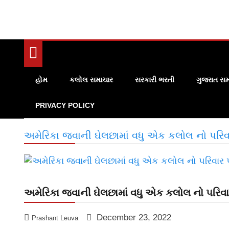
હોમ
કલોલ સમાચાર
સરકારી ભરતી
ગુજરાત સમ
PRIVACY POLICY
અમેરિકા જવાની ઘેલછામાં વધુ એક કલોલ નો પરિવ
અમેરિકા જવાની ઘેલછામાં વધુ એક કલોલ નો પરિવા
December 23, 2022
Prashant Leuva