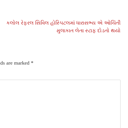
કલોલ રેફરલ સિવિલ હોસ્પિટલમાં ધારાસભ્ય એ ઓચિંતી
મુલાકાત લેતા સ્ટાફ દોડતો થયો
lds are marked
*