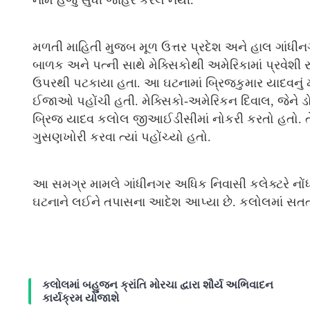
નામ હજુ સુધી જાહેર કરેલ નથી.
મળતી માહિતી મુજબ મૂળ ઉત્તર પ્રદેશ અને હાલ ગાંધીનગ
બાળક અને પત્ની સાથે મેક્સિકોથી અમેરિકામાં પ્રવેશી ર
ઉપરથી પટકાયા હતા. આ ઘટનામાં બ્રિજકુમાર યાદવનું મૃત્
ઈજાઓ પહોંચી હતી. મેક્સિકો-અમેરિકન દિવાલ, જેને ડ
બ્રિજ યાદવ કલોલ જીઆઈડીસીમાં નોકરી કરતો હતો. તે ત
ગુસણખોરી કરવા ત્યાં પહોંચ્યો હતો.
આ સમગ્ર મામલે ગાંધીનગર અધિક નિવાસી કલેક્ટરે નોં
ઘટનાને લઈને તપાસના આદેશ આપ્યા છે. કલોલમાં સતત બ
કલોલમાં બહુજન ક્રાંતિ મોરચા દ્વારા શૌર્ય અભિવાદન
કાર્યક્રમ યોજાશે