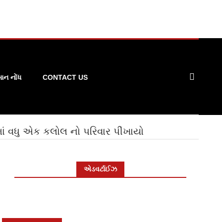
ન નોંધ
CONTACT US
ાં વધુ એક કલોલ નો પરિવાર પીંખાયો
એડવર્ટાઈઝ