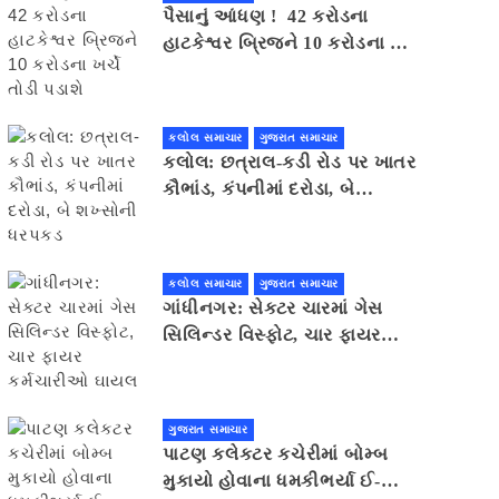
પૈસાનું આંધણ ! 42 કરોડના
હાટકેશ્વર બ્રિજને 10 કરોડના ખર્ચે
તોડી પડાશે
કલોલ સમાચાર
ગુજરાત સમાચાર
કલોલ: છત્રાલ-કડી રોડ પર ખાતર
કૌભાંડ, કંપનીમાં દરોડા, બે
શખ્સોની ધરપકડ
કલોલ સમાચાર
ગુજરાત સમાચાર
ગાંધીનગર: સેક્ટર ચારમાં ગેસ
સિલિન્ડર વિસ્ફોટ, ચાર ફાયર
કર્મચારીઓ ઘાયલ
ગુજરાત સમાચાર
પાટણ કલેકટર કચેરીમાં બોમ્બ
મુકાયો હોવાના ધમકીભર્યા ઈ-