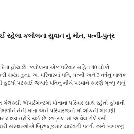
જઈ રહેલા કલોલના યુવાન નું મોત, પત્ની-પુત્ર
ી દેતા હોય છે. કલોલના એક પરિવાર સહિત 40 લોકો
કરી રહ્યા હતા. આ પરિવારમાં પતિ, પત્ની અને 3 વર્ષનું બાળક
 હદમાં પટકાઈ જ્યારે પતિનું નીચે પડવાને કારણે મૃત્યુ થયું
 ગેલેક્સી એપાર્ટમેન્ટમાં પોતાના પરિવાર સાથે રહેતો હોવાની
સાંભળીને તેની માતા અને પરિવારજનો માં શોકની લાગણી
યાદવ તરીકે થઈ છે. છત્રાલ માં આવેલ ગેલેકસી
સરકારી સંસ્થાઓએ બ્રિજ કુમાર યાદવની પત્ની અને બાળકનું