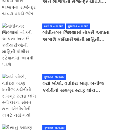
અને ભાજપના રાજેન્દ્ર ચાવડા
વચ્ચે જંગ
કલોલ સમાચાર
ગુજરાત સમાચાર
ગાંધીનગર જિલ્લામાં નોકરી આપતા
અગાઉ કર્મચારીઓની માહિતી
પોલીસ સ્ટેશનમાં આપવી પડશે
ગુજરાત સમાચાર
લ્યો બોલો, વડોદરા ખાણ ખનીજ
કચેરીનો સમગ્ર સ્ટાફ લાંચ
સ્વીકારવા સંમત થતા એસીબીની
ઝપટે ચડી ગયો
ગુજરાત સમાચાર