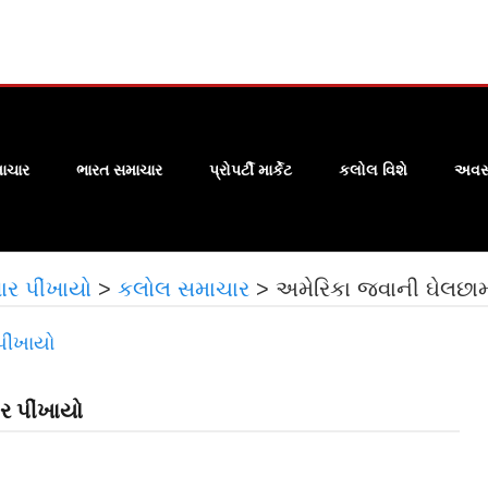
ાચાર
ભારત સમાચાર
પ્રોપર્ટી માર્કેટ
કલોલ વિશે
અવસા
ાર પીંખાયો
>
કલોલ સમાચાર
>
અમેરિકા જવાની ઘેલછામ
ર પીંખાયો