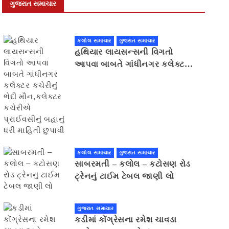
ગુજરાત સમાચાર
કલોલ સમાચાર
ગુજરાત સમાચાર
હથિયાર લાયસન્સની વિગતો
આપવા બાબતે ગાંધીનગર કલેક્ટર
કચેરીનું ભેદી મૌન,કલેક્ટર
કચેરીએ પ્રાઈવસીનું બહાનું ધરી
માહિતી છુપાવી
કલોલ સમાચાર
ગુજરાત સમાચાર
સાબરમતી – કલોલ – કટોસણ રોડ
ટ્રેનનું ટાઈમ ટેબલ જાણી લો
ગુજરાત સમાચાર
કડીમાં કોંગ્રેસના રમેશ ચાવડા