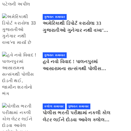
ગુજરાત સમાચાર
અમેરિકાથી ડિપોર્ટ કરાયેલા 33
ગુજરાતીઓ ગુનેગાર નથી વખા’ના
માર્યા છે
ગુજરાત સમાચાર
હવે નવો વિવાદ ! પાલનપુરમાં
આસારામના સત્સંગથી પોલીસ
દોડતી થઈ, જામીન શરતોનો ભંગ
કલોલ સમાચાર
ગુજરાત સમાચાર
પોલીસ ભરતી પરીક્ષામાં નકલી કોલ
લેટર લઈને દોડવા આવેલ કલોલનો
યુવક ઝડપાયો