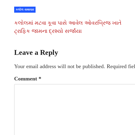
કલોલ સમાચાર
કલોલમાં મટવા કૂવા પાસે આવેલ ઓવરબ્રિજ ખાતે
ટ્રાફિક જામના દ્રશ્યો સર્જાયા
Leave a Reply
Your email address will not be published.
Required fie
Comment
*