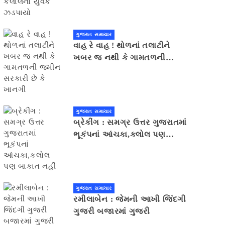
ગુજરાત સમાચાર
વાહ રે વાહ ! થોળનાં તલાટીને
ખબર જ નથી કે ગામતળની
જમીન સરકારી છે કે ખાનગી
ગુજરાત સમાચાર
બ્રેકીંગ : સમગ્ર ઉત્તર ગુજરાતમાં
ભૂકંપનાં આંચકા,કલોલ પણ
બાકાત નહીં
ગુજરાત સમાચાર
રમીલાબેન : જેમની આખી જિંદગી
ગુજરી બજારમાં ગુજરી