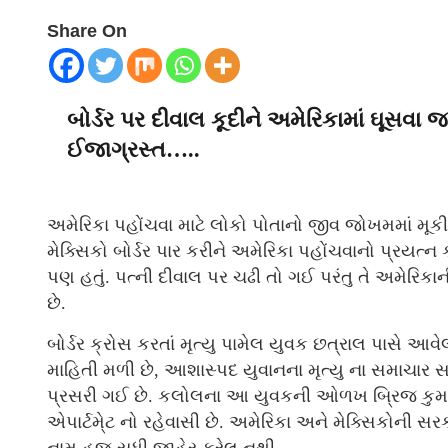
Share On
બોર્ડર પર દીવાલ કૂદીને અમેરિકામાં ઘૂસવા 
ઈજાગ્રસ્ત…..
અમેરિકા પહોંચવા માટે લોકો પોતાનો જીવ જોખમમાં મૂક
મેક્સિકો બોર્ડર પાર કરીને અમેરિકા પહોંચવાનો પ્રયત્ન 
પણ હતું. પત્ની દીવાલ પર ચઢી તો ગઈ પરંતુ તે અમેરિકાની
છે.
બોર્ડર ક્રોસ કરતાં મૃત્યુ પામેલ યુવક છત્રાલ પાસે આવેલ
માહિતી મળી છે, આશાસ્પદ યુવાનના મૃત્યુ ના સમાચાર 
પ્રસરી ગઈ છે. કલોલના આ યુવકની ઓળખ બ્રિજ કુમાર 
એપાર્ટમે્ટ નો રહેવાસી છે. અમેરિકા અને મેક્સિકોની 