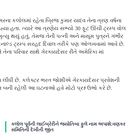
રના કલોલમાં રહેતા બ્રિજ કુમાર યાદવ તેના ત્રણ વર્ષના
હ્યા હતા. ત્યારે આ ત્રણેય સભ્યો 30 ફૂટ ઊંચી ટ્રમ્પ વોલ
યુ થયું હતું, તેમજ તેની પત્ની અને માસૂમ પુત્રને ગંભીર
ોનાલ્ડ ટ્રમ્પ સરહદ દિવાલ તરીકે પણ ઓળખવામાં આવે છે.
ેના પરિવાર સાથે ગેરકાયદેસર રીતે અમેરિકા માં
ધ લીધી છે. કલેક્ટર ભરત જોશીએ ગેરકાયદેસર પ્રવેશની
ની રહેલી આ ઘટનાઓ હવે મોટો પ્રશ્ન ઉભો કરે છે.
કલોલ પૂર્વની લાઈબ્રેરીને જ્યોતિબા ફુલે નામ અપાશે:વણકર
સમિતિની દેખીતી જીત