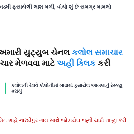
અડધી ફસાયેલી લાશ મળી, વાંચો શું છે સમગ્ર મામલો
અમારી યુટ્યુબ ચેનલ
કલોલ સમાચાર
ાચાર મેળવવા માટે
અહીં ક્લિક
કરી
કલોલની રેલવે કોલોનીમાં ખાડામાં ફસાયેલ આખલાનું રેસ્ક્યુ
કરાયું
િત શાહે નારદીપુર ગામ સાથે જોડાયેલ જૂની યાદો તાજી કરી