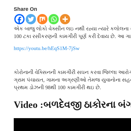
Share On
એક બાજુ લોકો વેક્સીન લઇ નથી રહ્યા ત્યારે કલોલના 
100 ટકા રસીકરણની કામગીરી પૂર્ણ કરી દેવાય છે. આ ગા
https://youtu.be/hEqS1M-7jSw
કોરોનાની વેક્સિનની કામગીરી સઘન કરવા જિલ્લા આરોગ્ય
ગ્રામ પંચાયત, ગામના અગ્રણીઓ તેમજ યુવાનોના સહયોગ
પ્રથમ ડોઝની 98થી 100 કામગીરી થઇ છે.
Video :બળદેવજી ઠાકોરના બંગ