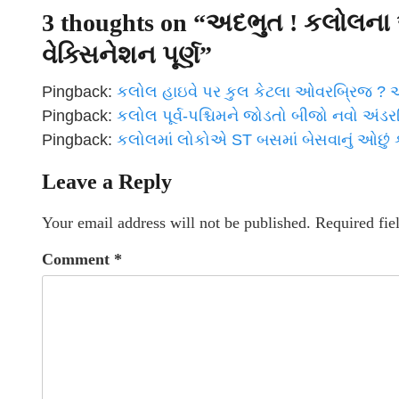
3 thoughts on “
અદભુત ! કલોલના 
વેક્સિનેશન પૂર્ણ
”
Pingback:
કલોલ હાઇવે પર કુલ કેટલા ઓવરબ્રિજ ? 
Pingback:
કલોલ પૂર્વ-પશ્ચિમને જોડતો બીજો નવો અંડ
Pingback:
કલોલમાં લોકોએ ST બસમાં બેસવાનું ઓછું ક
Leave a Reply
Your email address will not be published.
Required fie
Comment
*