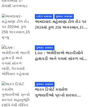
મેલથી ખળભળાટ
કલોલ સમાચાર
ગુજરાત સમાચાર
અમદાવાદ-મહેસાણા ટોલ રોડ પર
2024માં કુલ 256 અકસ્માત,15
મૃત્યુ
ગુજરાત સમાચાર
Live : અમેરિકાએ ભારતીયોને
હાથકડી અને પગમાં સાંકળ બાંધી,
ગેરકાયદે એલિયન કહેવાયા
ગુજરાત સમાચાર
ભારત ડિપોર્ટ કરાયેલ
ગુજરાતીઓ પ્રત્યે સરકાર
સહાનુભૂતિ દર્શાવે તેવી નીતિન
પટેલની અપીલ