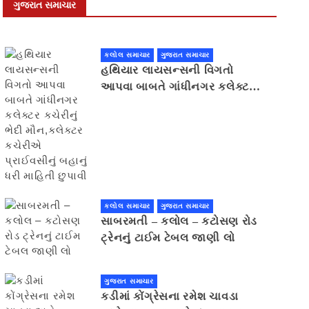
ગુજરાત સમાચાર
કલોલ સમાચાર
ગુજરાત સમાચાર
હથિયાર લાયસન્સની વિગતો
આપવા બાબતે ગાંધીનગર કલેક્ટર
કચેરીનું ભેદી મૌન,કલેક્ટર
કચેરીએ પ્રાઈવસીનું બહાનું ધરી
માહિતી છુપાવી
કલોલ સમાચાર
ગુજરાત સમાચાર
સાબરમતી – કલોલ – કટોસણ રોડ
ટ્રેનનું ટાઈમ ટેબલ જાણી લો
ગુજરાત સમાચાર
કડીમાં કોંગ્રેસના રમેશ ચાવડા