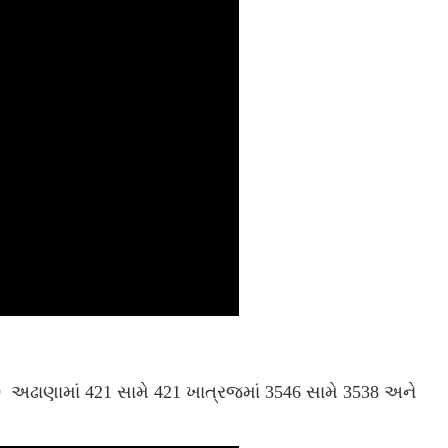
9 અઢાણામાં 421 સામે 421 ખાત્રજમાં 3546 સામે 3538 અને