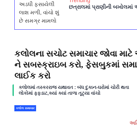
Trending
છત્રાલમાં પ્રાણીની બખોલમાં 
કલોલના સચોટ સમાચાર જોવા માટે 
ને સબસ્ક્રાઇબ કરો, ફેસબુકમાં સમ
લાઈક કરો
કલોલમાં તસ્કરરાજ યથાવત : બંધ દુકાન-ઘરોમાં ચોરી થતા
લોકોમાં ફફડાટ,ક્યાં ક્યાં તાળા તૂટ્યા વાંચો
કલોલ સમાચાર
અમ