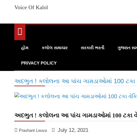
Voice Of Kalol
હોમ
કલોલ સમાચાર
સરકારી ભરતી
ગુજરાત સમ
PRIVACY POLICY
અદભુત ! કલોલના આ પાંચ ગામડાઓમાં 100 ટકા વે
અદભુત ! કલોલના આ પાંચ ગામડાઓમાં 100 ટકા વેક
July 12, 2021
Prashant Leuva