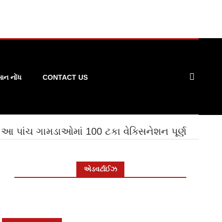
ન નોંધ
CONTACT US
 પાંચ ગામડાઓમાં 100 ટકા વેક્સિનેશન પૂર્ણ
એડવર્ટાઈઝ