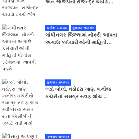
અને ભાજપના રાજેન્દ્ર ચાવડા
વચ્ચે જંગ
કલોલ સમાચાર
ગુજરાત સમાચાર
ગાંધીનગર જિલ્લામાં નોકરી આપતા
અગાઉ કર્મચારીઓની માહિતી
પોલીસ સ્ટેશનમાં આપવી પડશે
ગુજરાત સમાચાર
લ્યો બોલો, વડોદરા ખાણ ખનીજ
કચેરીનો સમગ્ર સ્ટાફ લાંચ
સ્વીકારવા સંમત થતા એસીબીની
ઝપટે ચડી ગયો
ગુજરાત સમાચાર