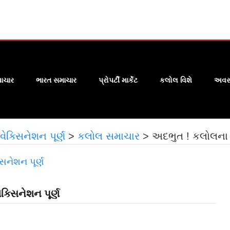
ાચાર
ભારત સમાચાર
પ્રોપર્ટી માર્કેટ
કલોલ વિશે
અવસા
ક્સિનેશન પૂર્ણ
>
કલોલ સમાચાર
>
અદભુત ! કલોલના આ
્સિનેશન પૂર્ણ