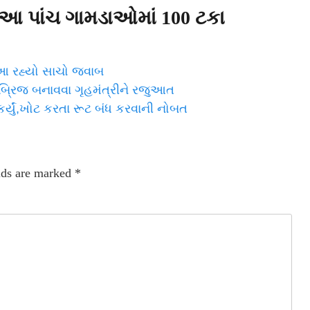
આ પાંચ ગામડાઓમાં 100 ટકા
આ રહ્યો સાચો જવાબ
રબ્રિજ બનાવવા ગૃહમંત્રીને રજુઆત
ર્યું,ખોટ કરતા રૂટ બંધ કરવાની નોબત
lds are marked
*