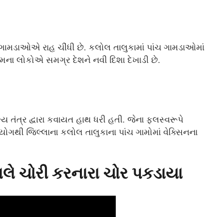
ગામડાઓએ રાહ ચીંધી છે. કલોલ તાલુકામાં પાંચ ગામડાઓમાં
મના લોકોએ સમગ્ર દેશને નવી દિશા દેખાડી છે.
 તંત્ર દ્વારા કવાયત હાથ ધરી હતી. જેના ફલસ્વરૂપે
થી જિલ્લાના કલોલ તાલુકાના પાંચ ગામોમાં વેક્સિનના
લે ચોરી કરનારા ચોર પકડાયા