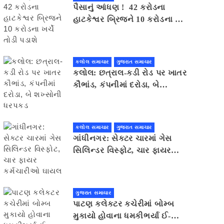
પૈસાનું આંધણ ! 42 કરોડના
હાટકેશ્વર બ્રિજને 10 કરોડના ખર્ચે
તોડી પડાશે
કલોલ સમાચાર
ગુજરાત સમાચાર
કલોલ: છત્રાલ-કડી રોડ પર ખાતર
કૌભાંડ, કંપનીમાં દરોડા, બે
શખ્સોની ધરપકડ
કલોલ સમાચાર
ગુજરાત સમાચાર
ગાંધીનગર: સેક્ટર ચારમાં ગેસ
સિલિન્ડર વિસ્ફોટ, ચાર ફાયર
કર્મચારીઓ ઘાયલ
ગુજરાત સમાચાર
પાટણ કલેકટર કચેરીમાં બોમ્બ
મુકાયો હોવાના ધમકીભર્યા ઈ-