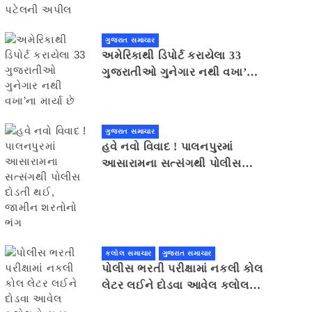
ગુજરાત સમાચાર
અમેરિકાથી ડિપોર્ટ કરાયેલા 33
ગુજરાતીઓ ગુનેગાર નથી વખા’ના
માર્યા છે
ગુજરાત સમાચાર
હવે નવો વિવાદ ! પાલનપુરમાં
આસારામના સત્સંગથી પોલીસ
દોડતી થઈ, જામીન શરતોનો ભંગ
કલોલ સમાચાર
ગુજરાત સમાચાર
પોલીસ ભરતી પરીક્ષામાં નકલી કોલ
લેટર લઈને દોડવા આવેલ કલોલનો
યુવક ઝડપાયો