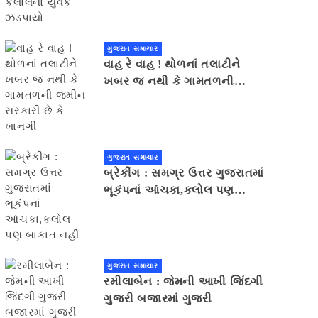
ગુજરાત સમાચાર
વાહ રે વાહ ! થોળનાં તલાટીને
ખબર જ નથી કે ગામતળની
જમીન સરકારી છે કે ખાનગી
ગુજરાત સમાચાર
બ્રેકીંગ : સમગ્ર ઉત્તર ગુજરાતમાં
ભૂકંપનાં આંચકા,કલોલ પણ
બાકાત નહીં
ગુજરાત સમાચાર
રમીલાબેન : જેમની આખી જિંદગી
ગુજરી બજારમાં ગુજરી