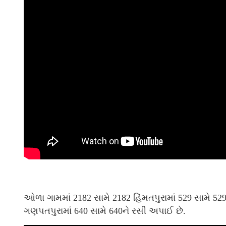
ઓળા ગામમાં 2182 સામે 2182 હિંમતપુરામાં 529 સામે 52
ગણપતપુરામાં 640 સામે 640ને રસી અપાઈ છે.