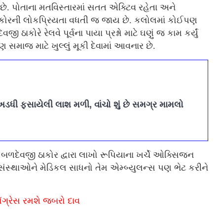
ે. પોતાના મતવિસ્તારમાં સતત એક્ટિવ રહેતા અને
ઠાકોરની લોકપ્રિયતા વધતી જ જાય છે. કલોલમાં કોઈપણ
ાકોરે રેલવે પૂર્વના પાયા પ્રશ્નો માટે ઘણું જ કામ કર્યું
સમાજ માટે ખુલ્લું મૂકી દેવામાં આવનાર છે.
અડધી ફસાયેલી લાશ મળી, વાંચો શું છે સમગ્ર મામલો
બળદેવજી ઠાકોર દ્વારા લાખો રૂપિયાના ખર્ચે ઓક્સિજન
મજ સંસ્થાઓને મેડિકલ સાધનો તેમ એમ્બ્યુલન્સ પણ ભેટ કરીને
ોંગ્રેસ રમશે જબરો દાવ