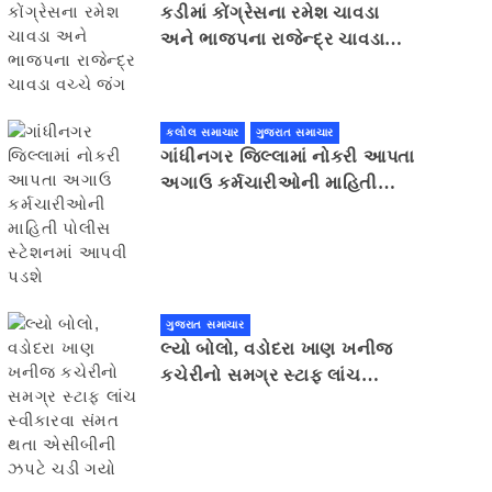
કડીમાં કોંગ્રેસના રમેશ ચાવડા
અને ભાજપના રાજેન્દ્ર ચાવડા
વચ્ચે જંગ
કલોલ સમાચાર
ગુજરાત સમાચાર
ગાંધીનગર જિલ્લામાં નોકરી આપતા
અગાઉ કર્મચારીઓની માહિતી
પોલીસ સ્ટેશનમાં આપવી પડશે
ગુજરાત સમાચાર
લ્યો બોલો, વડોદરા ખાણ ખનીજ
કચેરીનો સમગ્ર સ્ટાફ લાંચ
સ્વીકારવા સંમત થતા એસીબીની
ઝપટે ચડી ગયો