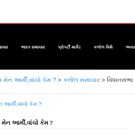
ાચાર
ભારત સમાચાર
પ્રોપર્ટી માર્કેટ
કલોલ વિશે
અવસા
મેન આર્મી,વાંચો કેમ ?
>
કલોલ સમાચાર
>
વિધાનસભા 
ેન આર્મી,વાંચો કેમ ?