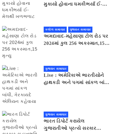
મુકાયો હોવાના ધમકીભર્યા ઈ-
મેલથી ખળભળાટ
કલોલ સમાચાર
ગુજરાત સમાચાર
અમદાવાદ-મહેસાણા ટોલ રોડ પર
2024માં કુલ 256 અકસ્માત,15
મૃત્યુ
ગુજરાત સમાચાર
Live : અમેરિકાએ ભારતીયોને
હાથકડી અને પગમાં સાંકળ બાંધી,
ગેરકાયદે એલિયન કહેવાયા
ગુજરાત સમાચાર
ભારત ડિપોર્ટ કરાયેલ
ગુજરાતીઓ પ્રત્યે સરકાર