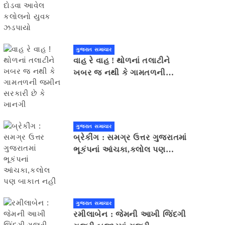
યુવક ઝડપાયો
ગુજરાત સમાચાર
વાહ રે વાહ ! થોળનાં તલાટીને
ખબર જ નથી કે ગામતળની
જમીન સરકારી છે કે ખાનગી
ગુજરાત સમાચાર
બ્રેકીંગ : સમગ્ર ઉત્તર ગુજરાતમાં
ભૂકંપનાં આંચકા,કલોલ પણ
બાકાત નહીં
ગુજરાત સમાચાર
રમીલાબેન : જેમની આખી જિંદગી