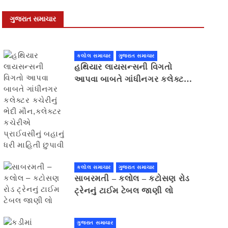
ગુજરાત સમાચાર
કલોલ સમાચાર
ગુજરાત સમાચાર
હથિયાર લાયસન્સની વિગતો
આપવા બાબતે ગાંધીનગર કલેક્ટર
કચેરીનું ભેદી મૌન,કલેક્ટર
કચેરીએ પ્રાઈવસીનું બહાનું ધરી
માહિતી છુપાવી
કલોલ સમાચાર
ગુજરાત સમાચાર
સાબરમતી – કલોલ – કટોસણ રોડ
ટ્રેનનું ટાઈમ ટેબલ જાણી લો
ગુજરાત સમાચાર