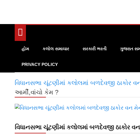
હોમ
કલોલ સમાચાર
સરકારી ભરતી
ગુજરાત સમ
PRIVACY POLICY
વિધાનસભા ચૂંટણીમાં કલોલમાં બળદેવજી ઠાકોર વન 
આર્મી,વાંચો કેમ ?
વિધાનસભા ચૂંટણીમાં કલોલમાં બળદેવજી ઠાકોર વન મ