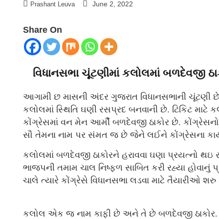
June 2, 2022
Prashant Leuva
Share On
વિધાનસભા ચૂંટણીમાં કલોલમાં બળદેવજી ઠા
આગામી છ માસની અંદર ગુજરાત વિધાનસભાની ચૂંટણી છે. ત
કલોલમાં સ્થિતિ ઘણી રસપ્રદ બનવાની છે. ટિકિટ માટે
કોંગ્રેસમાં વન મેન આર્મી બળદેવજી ઠાકોર છે. કોંગ્રે
સૌ તેમના નામ પર સંમત જ છે જેને લઈને કોંગ્રેસના કા
કલોલમાં બળદેવજી ઠાકોરને હરાવવા ઘણા પ્રયત્નો થઇ 
ભાજપની તમામ ચાલ નિષ્ફ્ળ સાબિત કરી રહ્યા હોવાનું પ
ચાલે ત્યારે કોંગ્રેસે વિધાનસભા લડવા માટે તૈયારીઓ શરુ 
કલોલ એક જ નામ કાફી છે અને તે છે બળદેવજી ઠાકોર.