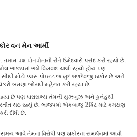
કોર વન મેન આર્મી
મામ પક્ષ પોતપોતાની રીતે ઉમેદવારો પસંદ કરી રહ્યો છે.
 કલોલ ભાજપમાં ભલે વિખવાદ ચાલી રહ્યો હોય પણ
સનો સૌથી મોટો પ્લસ પોઇન્ટ જ ખુદ બળદેવજી ઠાકોર છે અને
ર્યકરો બમણા જોરથી મહેનત કરી રહ્યા છે.
રહ્યા છે પણ ધારાસભ્ય તેમની સુઝબુઝ અને કુનેહથી
્રતીત થઇ રહ્યું છે. ભાજપમાં એકબાજુ ટિકિટ માટે કમઠાણ
કરી દીધી છે.
 સમય આવે તેમના વિરોધી પણ ઠાકોરના સમર્થનમાં આવી