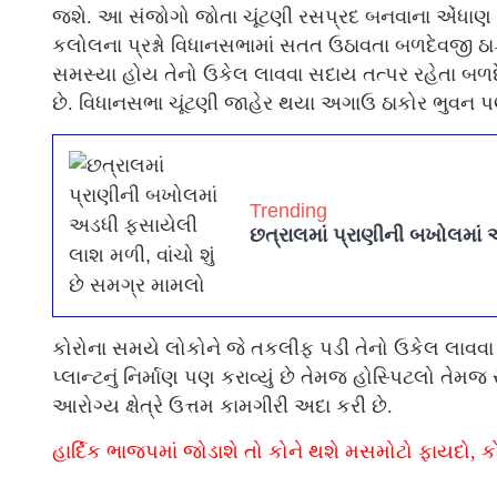
જશે. આ સંજોગો જોતા ચૂંટણી રસપ્રદ બનવાના એંધાણ છ
કલોલના પ્રશ્નો વિધાનસભામાં સતત ઉઠાવતા બળદેવજી 
સમસ્યા હોય તેનો ઉકેલ લાવવા સદાય તત્પર રહેતા બળદેવજી ઠ
છે. વિધાનસભા ચૂંટણી જાહેર થયા અગાઉ ઠાકોર ભુવન પણ 
Trending
છત્રાલમાં પ્રાણીની બખોલમાં 
કોરોના સમયે લોકોને જે તકલીફ પડી તેનો ઉકેલ લાવવા 
પ્લાન્ટનું નિર્માણ પણ કરાવ્યું છે તેમજ હોસ્પિટલો તે
આરોગ્ય ક્ષેત્રે ઉત્તમ કામગીરી અદા કરી છે.
હાર્દિક ભાજપમાં જોડાશે તો કોને થશે મસમોટો ફાયદો, ક