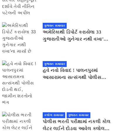
સહાનુભૂતિ દર્શાવે તેવી નીતિન
પટેલની અપીલ
ગુજરાત સમાચાર
અમેરિકાથી ડિપોર્ટ કરાયેલા 33
ગુજરાતીઓ ગુનેગાર નથી વખા’ના
માર્યા છે
ગુજરાત સમાચાર
હવે નવો વિવાદ ! પાલનપુરમાં
આસારામના સત્સંગથી પોલીસ
દોડતી થઈ, જામીન શરતોનો ભંગ
કલોલ સમાચાર
ગુજરાત સમાચાર
પોલીસ ભરતી પરીક્ષામાં નકલી કોલ
લેટર લઈને દોડવા આવેલ કલોલનો