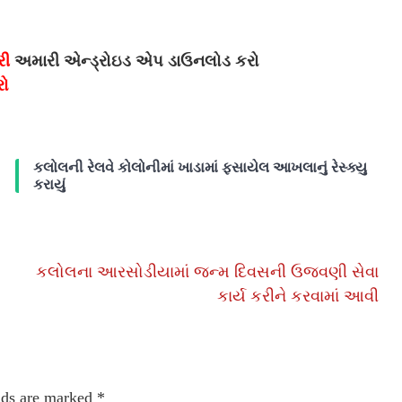
રી
અમારી એન્ડ્રોઇડ એપ ડાઉનલોડ કરો
રો
કલોલની રેલવે કોલોનીમાં ખાડામાં ફસાયેલ આખલાનું રેસ્ક્યુ
કરાયું
કલોલના આરસોડીયામાં જન્મ દિવસની ઉજવણી સેવા
કાર્ય કરીને કરવામાં આવી
lds are marked
*