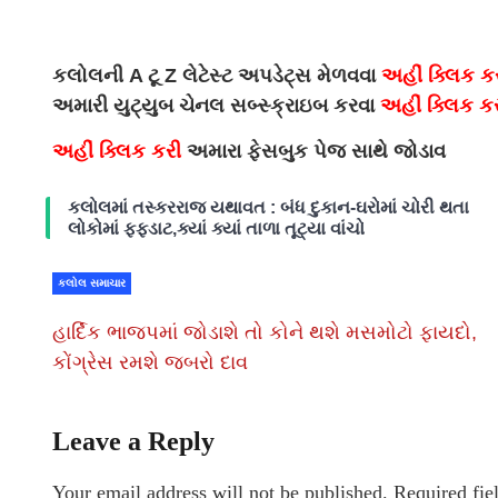
કલોલની A ટૂ Z લેટેસ્ટ અપડેટ્સ મેળવવા
અહીં ક્લિક ક
અમારી યુટ્યુબ ચેનલ સબ્સ્ક્રાઇબ કરવા
અહીં ક્લિક ક
અહીં ક્લિક કરી
અમારા ફેસબુક પેજ સાથે જોડાવ
કલોલમાં તસ્કરરાજ યથાવત : બંધ દુકાન-ઘરોમાં ચોરી થતા
લોકોમાં ફફડાટ,ક્યાં ક્યાં તાળા તૂટ્યા વાંચો
કલોલ સમાચાર
હાર્દિક ભાજપમાં જોડાશે તો કોને થશે મસમોટો ફાયદો,
કોંગ્રેસ રમશે જબરો દાવ
Leave a Reply
Your email address will not be published.
Required fie