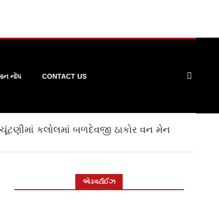
ન નોંધ
CONTACT US
ચૂંટણીમાં કલોલમાં બળદેવજી ઠાકોર વન મેન
એડવર્ટાઈઝ