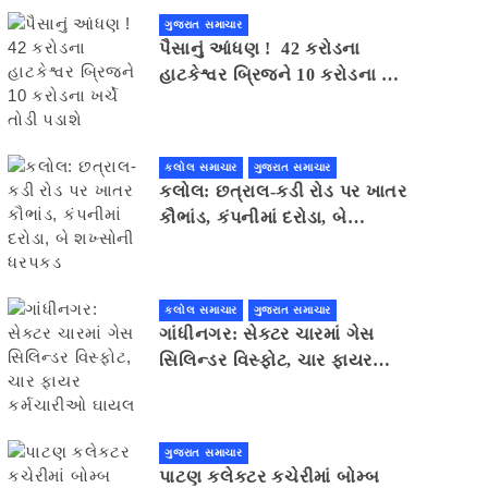
ગુજરાત સમાચાર
પૈસાનું આંધણ ! 42 કરોડના
હાટકેશ્વર બ્રિજને 10 કરોડના ખર્ચે
તોડી પડાશે
કલોલ સમાચાર
ગુજરાત સમાચાર
કલોલ: છત્રાલ-કડી રોડ પર ખાતર
કૌભાંડ, કંપનીમાં દરોડા, બે
શખ્સોની ધરપકડ
કલોલ સમાચાર
ગુજરાત સમાચાર
ગાંધીનગર: સેક્ટર ચારમાં ગેસ
સિલિન્ડર વિસ્ફોટ, ચાર ફાયર
કર્મચારીઓ ઘાયલ
ગુજરાત સમાચાર
પાટણ કલેકટર કચેરીમાં બોમ્બ