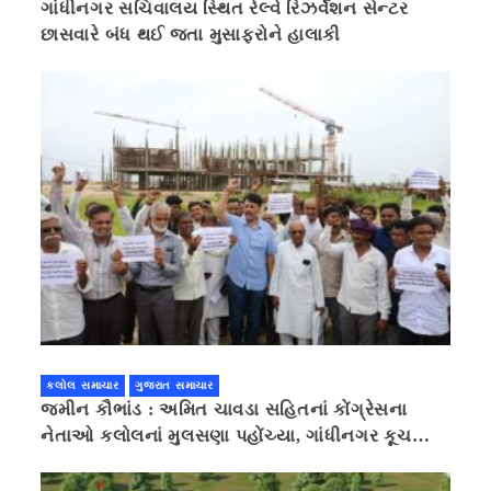
ગાંધીનગર સચિવાલય સ્થિત રેલ્વે રિઝર્વેશન સેન્ટર
છાસવારે બંધ થઈ જતા મુસાફરોને હાલાકી
કલોલ સમાચાર
ગુજરાત સમાચાર
જમીન કૌભાંડ : અમિત ચાવડા સહિતનાં કોંગ્રેસના
નેતાઓ કલોલનાં મુલસણા પહોંચ્યા, ગાંધીનગર કૂચ
કરવાની ચિમકી