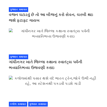
ગુજરાત સમાચાર
વજન ઘટાડવું છે તો આ બીજનું કરો સેવન, ચરબી થઇ
જશે ફટાફટ ગાયબ
ગુજરાત સમાચાર
ગાંધીનગર ખાતે જિલ્લા કક્ષાના સ્વાતંત્ર્ય પર્વની
ભવ્યાતિભવ્ય ઉજવણી કરાઇ
કલોલ સમાચાર
ગુજરાત સમાચાર