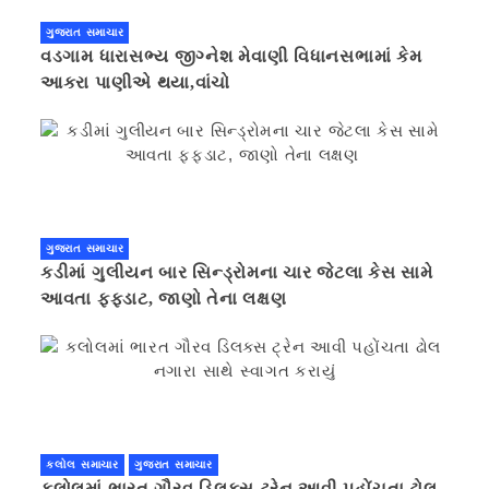
ગુજરાત સમાચાર
વડગામ ધારાસભ્ય જીગ્નેશ મેવાણી વિધાનસભામાં કેમ
આકરા પાણીએ થયા,વાંચો
ગુજરાત સમાચાર
કડીમાં ગુલીયન બાર સિન્ડ્રોમના ચાર જેટલા કેસ સામે
આવતા ફફડાટ, જાણો તેના લક્ષણ
કલોલ સમાચાર
ગુજરાત સમાચાર
કલોલમાં ભારત ગૌરવ ડિલક્સ ટ્રેન આવી પહોંચતા ઢોલ