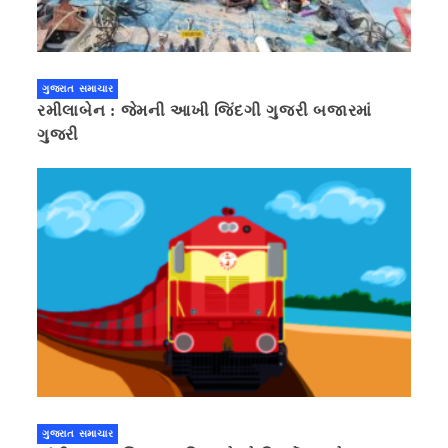
ગુજરાત સમાચાર
રમીલાબેન : જેમની આખી જિંદગી ગુજરી બજારમાં
ગુજરી
ગુજરાત સમાચાર