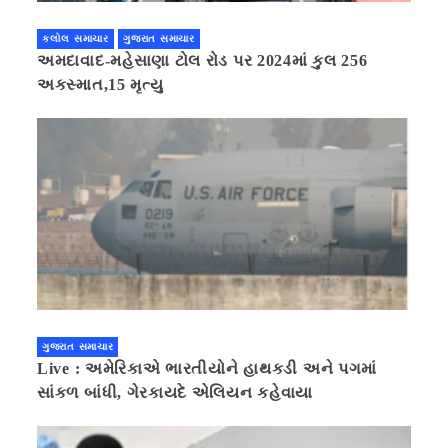
કલોલ સમાચાર
ગુજરાત સમાચાર
અમદાવાદ-મહેસાણા ટોલ રોડ પર 2024માં કુલ 256
અકસ્માત,15 મૃત્યુ
ગુજરાત સમાચાર
Live : અમેરિકાએ ભારતીયોને હાથકડી અને પગમાં
સાંકળ બાંધી, ગેરકાયદે એલિયન કહેવાયા