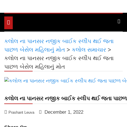
Toggle
navigation
કલોલ ના પાનસર નજીક બાઈક સ્લીપ થઈ જતા
પાછળ બેસેલ મહિલાનું મોત
>
કલોલ સમાચાર
>
કલોલ ના પાનસર નજીક બાઈક સ્લીપ થઈ જતા
પાછળ બેસેલ મહિલાનું મોત
કલોલ ના પાનસર નજીક બાઈક સ્લીપ થઈ જતા પાછળ બ
December 1, 2022
Prashant Leuva