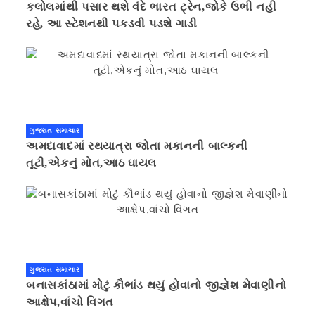
કલોલમાંથી પસાર થશે વંદે ભારત ટ્રેન,જોકે ઉભી નહી
રહે, આ સ્ટેશનથી પકડવી પડશે ગાડી
ગુજરાત સમાચાર
અમદાવાદમાં રથયાત્રા જોતા મકાનની બાલ્કની
તૂટી,એકનું મોત,આઠ ઘાયલ
ગુજરાત સમાચાર
બનાસકાંઠામાં મોટું કૌભાંડ થયું હોવાનો જીજ્ઞેશ મેવાણીનો
આક્ષેપ,વાંચો વિગત