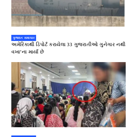
ગુજરાત સમાચાર
અમેરિકાથી ડિપોર્ટ કરાયેલા 33 ગુજરાતીઓ ગુનેગાર નથી
વખા’ના માર્યા છે