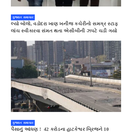
ગુજરાત સમાચાર
લ્યો બોલો, વડોદરા ખાણ ખનીજ કચેરીનો સમગ્ર સ્ટાફ
લાંચ સ્વીકારવા સંમત થતા એસીબીની ઝપટે ચડી ગયો
ગુજરાત સમાચાર
પૈસાનું આંધણ ! 42 કરોડના હાટકેશ્વર બ્રિજને 10