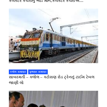
કલેક્ટર કચેરીનું ભેદી મૌન,કલેક્ટર કચેરીએ
પ્રાઈવસીનું બહાનું ધરી માહિતી છુપાવી
કલોલ સમાચાર
ગુજરાત સમાચાર
સાબરમતી – કલોલ – કટોસણ રોડ ટ્રેનનું ટાઈમ ટેબલ
જાણી લો