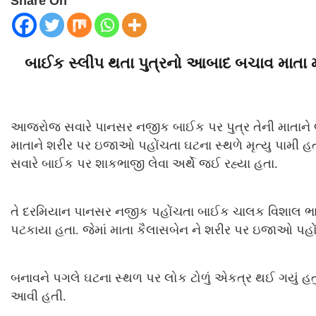
Share On
બાઈક સ્લીપ થતા પુત્રનો આબાદ બચાવ માતા 
આજરોજ સવારે પાનસર નજીક બાઈક પર પુત્ર તેની માતાને 
માતાને શરીર પર ઇજાઓ પહોંચતા ઘટના સ્થળે મૃત્યુ પામી
સવારે બાઈક પર શાકભાજી લેવા અર્થે જઈ રહ્યા હતા.
તે દરમિયાન પાનસર નજીક પહોંચતા બાઈક ચાલક વિશાલ ભાઈએ
પટકાયા હતા. જેમાં માતા કૈલાસબેન ને શરીર પર ઇજાઓ પહોં
બનાવને પગલે ઘટના સ્થળ પર લોક ટોળું એકત્ર થઈ ગયું હતું
આવી હતી.