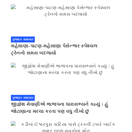
ગુજરાત સમાચાર
મહેસાણા-પાટણ-મહેસાણા પેસેન્જર સ્પેશ્યલ
ટ્રેનનો સમય બદલાયો
ગુજરાત સમાચાર
જીજ્ઞેશ મેવાણીએ ભાજપના ધારાસભ્યને કહ્યું : હું
જોટાણાના મરચા કરતા પણ વધુ તીખો છું