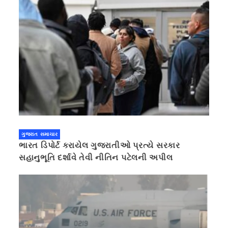
ગુજરાત સમાચાર
ભારત ડિપોર્ટ કરાયેલ ગુજરાતીઓ પ્રત્યે સરકાર
સહાનુભૂતિ દર્શાવે તેવી નીતિન પટેલની અપીલ