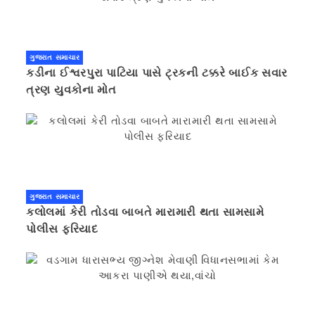
ગુજરાત સમાચાર
કડીના ઈશ્વરપુરા પાટિયા પાસે ટ્રકની ટક્કરે બાઈક સવાર
ત્રણ યુવકોના મોત
ગુજરાત સમાચાર
કલોલમાં કેરી તોડવા બાબતે મારામારી થતા સામસામે
પોલીસ ફરિયાદ