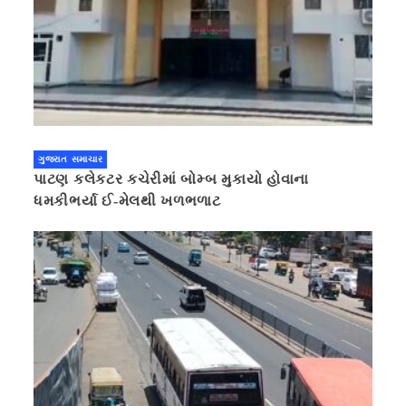
ગુજરાત સમાચાર
પાટણ કલેકટર કચેરીમાં બોમ્બ મુકાયો હોવાના
ધમકીભર્યા ઈ-મેલથી ખળભળાટ