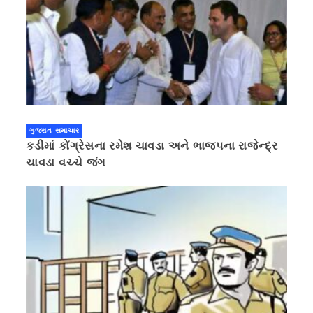
ગુજરાત સમાચાર
કડીમાં કોંગ્રેસના રમેશ ચાવડા અને ભાજપના રાજેન્દ્ર
ચાવડા વચ્ચે જંગ