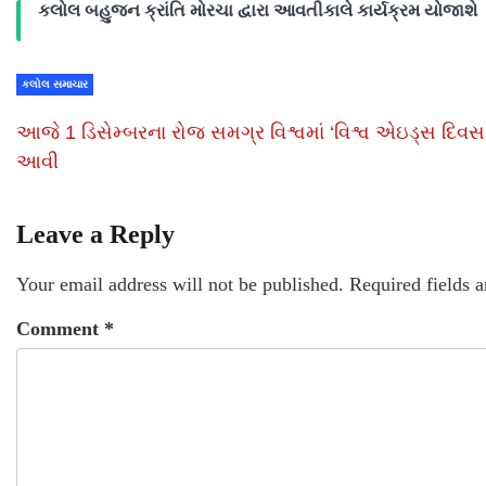
કલોલ બહુજન ક્રાંતિ મોરચા દ્વારા આવતીકાલે કાર્યક્રમ યોજાશે
કલોલ સમાચાર
આજે 1 ડિસેમ્બરના રોજ સમગ્ર વિશ્વમાં ‘વિશ્વ એઇડ્સ દિવ
આવી
Leave a Reply
Your email address will not be published.
Required fields 
Comment
*