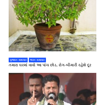
ગુજરાત સમાચાર
ભારત સમાચાર
તમારા ઘરમાં વાવો આ પાંચ છોડ, રોગ-બીમારી રહેશે દૂર