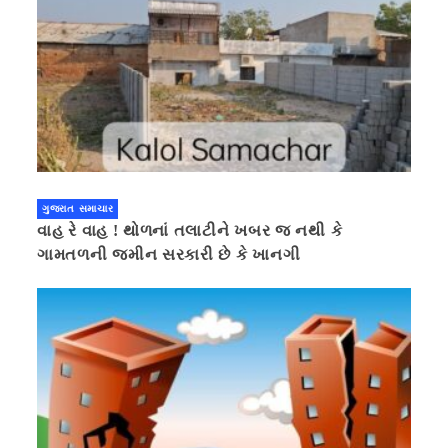
ગુજરાત સમાચાર
વાહ રે વાહ ! થોળનાં તલાટીને ખબર જ નથી કે
ગામતળની જમીન સરકારી છે કે ખાનગી