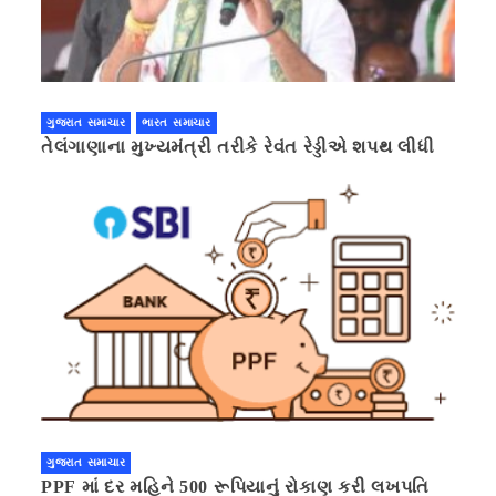
ગુજરાત સમાચાર
ભારત સમાચાર
તેલંગાણાના મુખ્યમંત્રી તરીકે રેવંત રેડ્ડીએ શપથ લીધી
ગુજરાત સમાચાર
PPF માં દર મહિને 500 રૂપિયાનું રોકાણ કરી લખપતિ