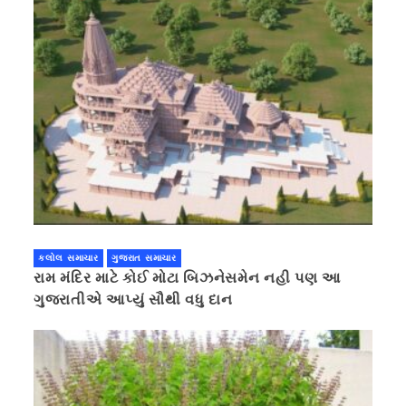
કલોલ સમાચાર
ગુજરાત સમાચાર
રામ મંદિર માટે કોઈ મોટા બિઝનેસમેન નહી પણ આ
ગુજરાતીએ આપ્યું સૌથી વધુ દાન