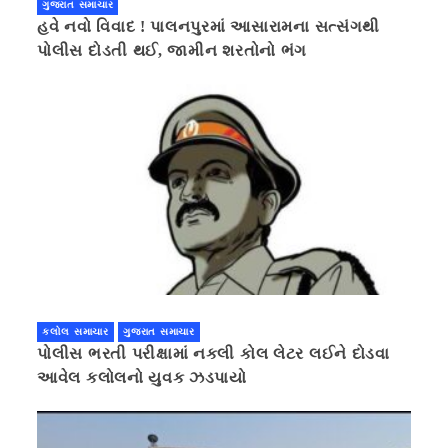
ગુજરાત સમાચાર
હવે નવો વિવાદ ! પાલનપુરમાં આસારામના સત્સંગથી
પોલીસ દોડતી થઈ, જામીન શરતોનો ભંગ
કલોલ સમાચાર
ગુજરાત સમાચાર
પોલીસ ભરતી પરીક્ષામાં નકલી કોલ લેટર લઈને દોડવા
આવેલ કલોલનો યુવક ઝડપાયો