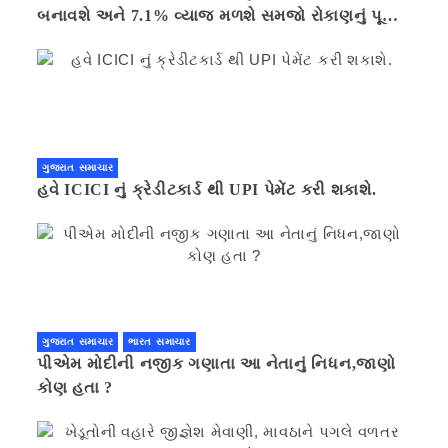
બનાવશે અને 7.1% વ્યાજ મળશે સમજો રોકાણનું પૂરું
ગણિત .નવી દિલ્હી 41 મિનીટ પહેલા.
ગુજરાત સમાચાર
હવે ICICI નું ક્રેડીટકાર્ડ થી UPI પેમેંટ કરી શકાશે.
ગુજરાત સમાચાર
ભારત સમાચાર
પીએમ મોદીની નજીક ગણાતા આ નેતાનું નિધન,જાણો
કોણ હતા ?