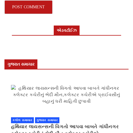
એડવર્ટાઈઝ
ગુજરાત સમાચાર
કલોલ સમાચાર
ગુજરાત સમાચાર
હથિયાર લાયસન્સની વિગતો આપવા બાબતે ગાંધીનગર