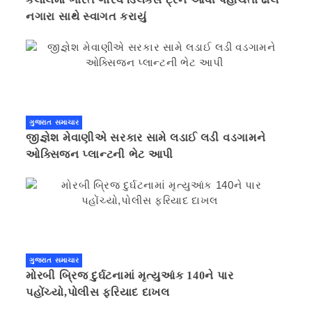
નગારા સાથે સ્વાગત કરાયું
ગુજરાત સમાચાર
જીજ્ઞેશ મેવાણીએ સરકાર સામે લડાઈ લડી વડગામને
ઓક્સિજન પ્લાન્ટની ભેટ આપી
ગુજરાત સમાચાર
મોરબી બ્રિજ દુર્ઘટનામાં મૃત્યુઆંક 140ને પાર
પહોંચ્યો,પોલીસ ફરિયાદ દાખલ