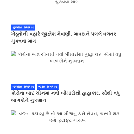
ગુજરાત સમાચાર
ખેડૂતોની વહારે જીજ્ઞેશ મેવાણી, માવઠાને પગલે વળતર
ચુકવવા માંગ
ગુજરાત સમાચાર
ભારત સમાચાર
કોરોના બાદ ચીનમાં નવી બીમારીથી હાહાકાર, સૌથી વધુ
બાળકોને નુકશાન