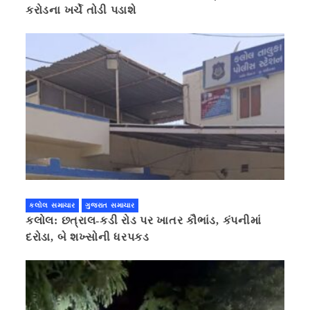
કરોડના ખર્ચે તોડી પડાશે
કલોલ સમાચાર
ગુજરાત સમાચાર
કલોલ: છત્રાલ-કડી રોડ પર ખાતર કૌભાંડ, કંપનીમાં
દરોડા, બે શખ્સોની ધરપકડ