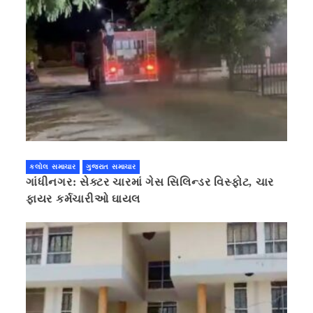
કલોલ સમાચાર
ગુજરાત સમાચાર
ગાંધીનગર: સેક્ટર ચારમાં ગેસ સિલિન્ડર વિસ્ફોટ, ચાર
ફાયર કર્મચારીઓ ઘાયલ