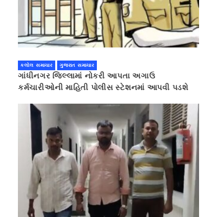
કલોલ સમાચાર
ગુજરાત સમાચાર
ગાંધીનગર જિલ્લામાં નોકરી આપતા અગાઉ
કર્મચારીઓની માહિતી પોલીસ સ્ટેશનમાં આપવી પડશે