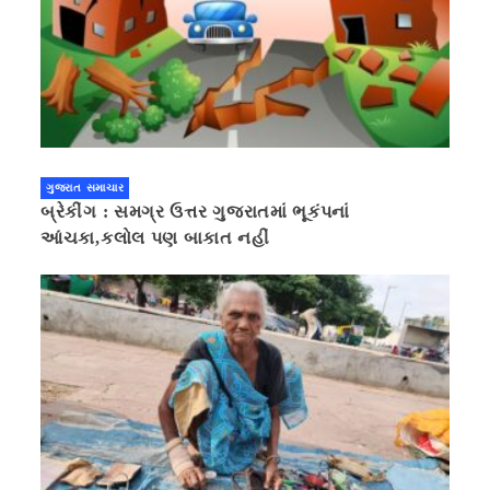
ગુજરાત સમાચાર
બ્રેકીંગ : સમગ્ર ઉત્તર ગુજરાતમાં ભૂકંપનાં
આંચકા,કલોલ પણ બાકાત નહીં