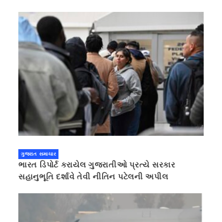
ગુજરાત સમાચાર
ભારત ડિપોર્ટ કરાયેલ ગુજરાતીઓ પ્રત્યે સરકાર
સહાનુભૂતિ દર્શાવે તેવી નીતિન પટેલની અપીલ