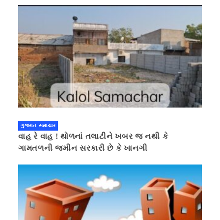
ગુજરાત સમાચાર
વાહ રે વાહ ! થોળનાં તલાટીને ખબર જ નથી કે
ગામતળની જમીન સરકારી છે કે ખાનગી