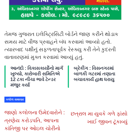
તેમજ ગુજરાત ઇલેક્ટ્રિસિટી બોર્ડને જાણ કરીને થોડાક
સમય માટે વીજ પ્રવાહને બંધ કરવામાં આવ્યો હતો.
ત્યારબાદ પક્ષીનું સફળતાપૂર્વક રેસ્ક્યુ કરી તેને કુદરતી
વાતાવરણમાં મુક્ત કરવામાં આવ્યું હતું.
આનંદો : વિકાસકાર્યોનો માર્ગ
બ્રેકીંગ : વિસનગરમાં
ખુલ્યો, કારોબારી સમિતિએ
બાળકી ગટરમાં તણાતા
12 ટકા નીચા ભાવે ટેન્ડર
બચાવકાર્ય હાથ ધરાયુ
મંજુર કર્યા
કલોલ સમાચાર
જાણો કલોલના ઉમેદવારોને :
છત્રાલ મા યુવકે ગળે ફાંસો
ત્રણેય કરોડપતિ, આપના
ખાઈ જીવન ટૂંકાવ્યું
કાંતિજી પર ઓઇલ ચોરીનો