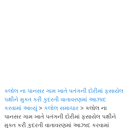
કલોલ ના પાનસર ગામ ખાતે પતંગની દોરીમાં ફસાયેલ
પક્ષીને મુક્ત કરી કુદરતી વાતાવરણમાં આઝાદ
કરવામાં આવ્યું
>
કલોલ સમાચાર
>
કલોલ ના
પાનસર ગામ ખાતે પતંગની દોરીમાં ફસાયેલ પક્ષીને
મુક્ત કરી કુદરતી વાતાવરણમાં આઝાદ કરવામાં