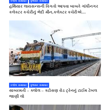
કલોલ સમાચાર
ગુજરાત સમાચાર
હથિયાર લાયસન્સની વિગતો આપવા બાબતે ગાંધીનગર
કલેક્ટર કચેરીનું ભેદી મૌન,કલેક્ટર કચેરીએ
પ્રાઈવસીનું બહાનું ધરી માહિતી છુપાવી
કલોલ સમાચાર
ગુજરાત સમાચાર
સાબરમતી – કલોલ – કટોસણ રોડ ટ્રેનનું ટાઈમ ટેબલ
જાણી લો