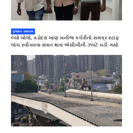
ગુજરાત સમાચાર
લ્યો બોલો, વડોદરા ખાણ ખનીજ કચેરીનો સમગ્ર સ્ટાફ
લાંચ સ્વીકારવા સંમત થતા એસીબીની ઝપટે ચડી ગયો