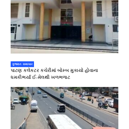
ગુજરાત સમાચાર
પાટણ કલેકટર કચેરીમાં બોમ્બ મુકાયો હોવાના
ધમકીભર્યા ઈ-મેલથી ખળભળાટ