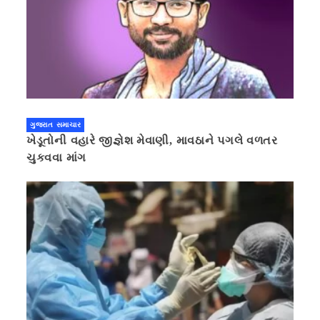
ગુજરાત સમાચાર
ખેડૂતોની વહારે જીજ્ઞેશ મેવાણી, માવઠાને પગલે વળતર
ચુકવવા માંગ