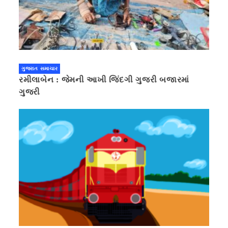
ગુજરાત સમાચાર
રમીલાબેન : જેમની આખી જિંદગી ગુજરી બજારમાં
ગુજરી