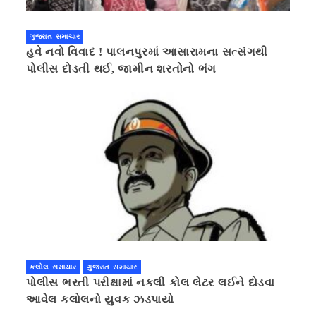
ગુજરાત સમાચાર
હવે નવો વિવાદ ! પાલનપુરમાં આસારામના સત્સંગથી
પોલીસ દોડતી થઈ, જામીન શરતોનો ભંગ
કલોલ સમાચાર
ગુજરાત સમાચાર
પોલીસ ભરતી પરીક્ષામાં નકલી કોલ લેટર લઈને દોડવા
આવેલ કલોલનો યુવક ઝડપાયો