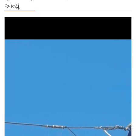
આવ્યું