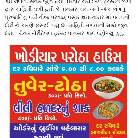
ગઈકાલની સવારે જીવ દયા પરિવાર ચેરીટેબલ ટ્રસ્ટને કોલ
દ્વારા માહિતી મળી હતી કે પાનસર ગામ ખાતે એક કાંગલું
પ્રજાતિનું પક્ષી વીજ પ્રવાહ પસાર થતા વાયર માં પતંગની
દોરી ને કારણે ફસાઈ ગયું છે, માહિતી મળતાની સાથે જીવ
દયા પરીવાર ચેરીટેબલ ટ્રસ્ટ પાનસર ગામે પહોંચ્યું હતું.