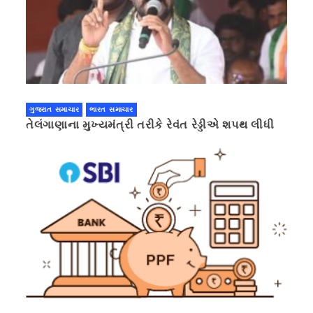
ગુજરાત સમાચાર
ભારત સમાચાર
તેલંગાણાના મુખ્યમંત્રી તરીકે રેવંત રેડ્ડીએ શપથ લીધી