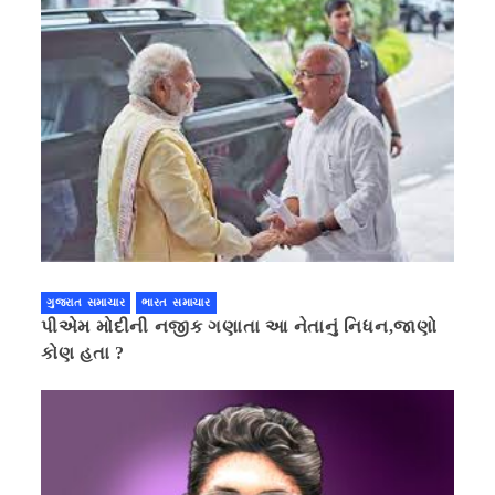
ગુજરાત સમાચાર
ભારત સમાચાર
પીએમ મોદીની નજીક ગણાતા આ નેતાનું નિધન,જાણો
કોણ હતા ?