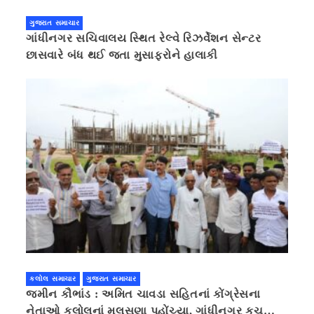
ગુજરાત સમાચાર
ગાંધીનગર સચિવાલય સ્થિત રેલ્વે રિઝર્વેશન સેન્ટર
છાસવારે બંધ થઈ જતા મુસાફરોને હાલાકી
કલોલ સમાચાર
ગુજરાત સમાચાર
જમીન કૌભાંડ : અમિત ચાવડા સહિતનાં કોંગ્રેસના
નેતાઓ કલોલનાં મુલસણા પહોંચ્યા, ગાંધીનગર કૂચ