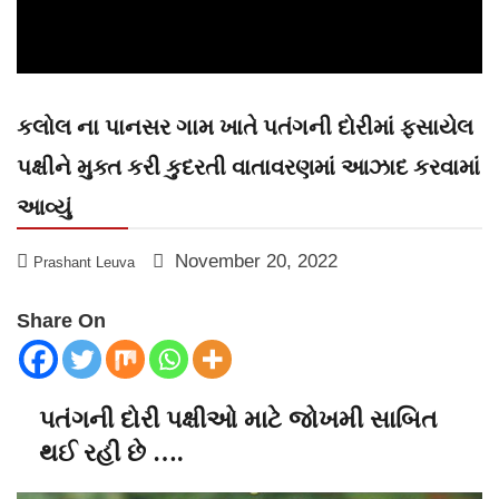
કલોલ ના પાનસર ગામ ખાતે પતંગની દોરીમાં ફસાયેલ
પક્ષીને મુક્ત કરી કુદરતી વાતાવરણમાં આઝાદ કરવામાં
આવ્યું
November 20, 2022
Prashant Leuva
Share On
પતંગની દોરી પક્ષીઓ માટે જોખમી સાબિત
થઈ રહી છે ….