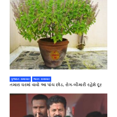
ગુજરાત સમાચાર
ભારત સમાચાર
તમારા ઘરમાં વાવો આ પાંચ છોડ, રોગ-બીમારી રહેશે દૂર