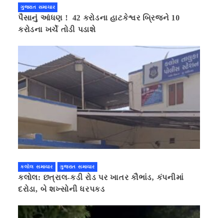
ગુજરાત સમાચાર
પૈસાનું આંધણ ! 42 કરોડના હાટકેશ્વર બ્રિજને 10
કરોડના ખર્ચે તોડી પડાશે
કલોલ સમાચાર
ગુજરાત સમાચાર
કલોલ: છત્રાલ-કડી રોડ પર ખાતર કૌભાંડ, કંપનીમાં
દરોડા, બે શખ્સોની ધરપકડ