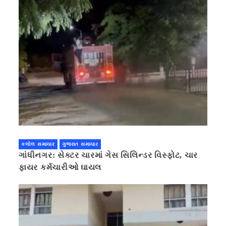
કલોલ સમાચાર
ગુજરાત સમાચાર
ગાંધીનગર: સેક્ટર ચારમાં ગેસ સિલિન્ડર વિસ્ફોટ, ચાર
ફાયર કર્મચારીઓ ઘાયલ