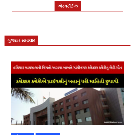
એડવર્ટાઈઝ
ગુજરાત સમાચાર