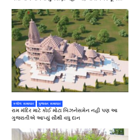
કરવાની ચિમકી
કલોલ સમાચાર
ગુજરાત સમાચાર
રામ મંદિર માટે કોઈ મોટા બિઝનેસમેન નહી પણ આ
ગુજરાતીએ આપ્યું સૌથી વધુ દાન