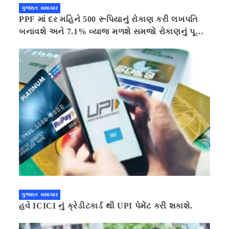
ગુજરાત સમાચાર
PPF માં દર મહિને 500 રૂપિયાનું રોકાણ કરી લખપતિ
બનાવશે અને 7.1% વ્યાજ મળશે સમજો રોકાણનું પૂરું
ગણિત .નવી દિલ્હી 41 મિનીટ પહેલા.
ગુજરાત સમાચાર
હવે ICICI નું ક્રેડીટકાર્ડ થી UPI પેમેંટ કરી શકાશે.