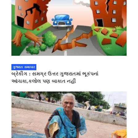
ગુજરાત સમાચાર
બ્રેકીંગ : સમગ્ર ઉત્તર ગુજરાતમાં ભૂકંપનાં
આંચકા,કલોલ પણ બાકાત નહીં