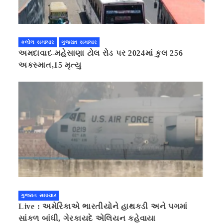
કલોલ સમાચાર
ગુજરાત સમાચાર
અમદાવાદ-મહેસાણા ટોલ રોડ પર 2024માં કુલ 256
અકસ્માત,15 મૃત્યુ
ગુજરાત સમાચાર
Live : અમેરિકાએ ભારતીયોને હાથકડી અને પગમાં
સાંકળ બાંધી, ગેરકાયદે એલિયન કહેવાયા