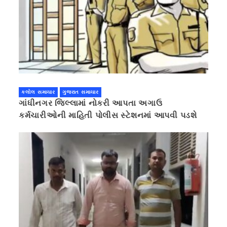
કલોલ સમાચાર
ગુજરાત સમાચાર
ગાંધીનગર જિલ્લામાં નોકરી આપતા અગાઉ
કર્મચારીઓની માહિતી પોલીસ સ્ટેશનમાં આપવી પડશે