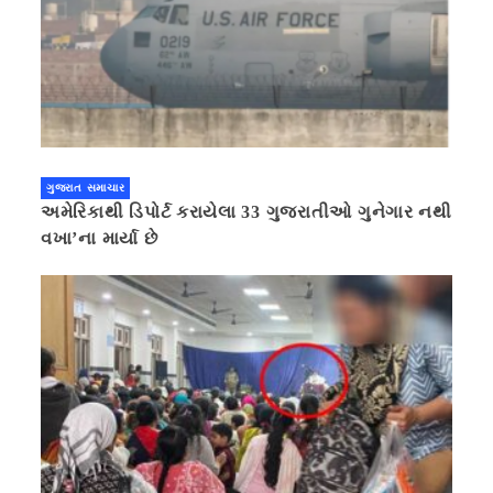
ગુજરાત સમાચાર
અમેરિકાથી ડિપોર્ટ કરાયેલા 33 ગુજરાતીઓ ગુનેગાર નથી
વખા’ના માર્યા છે