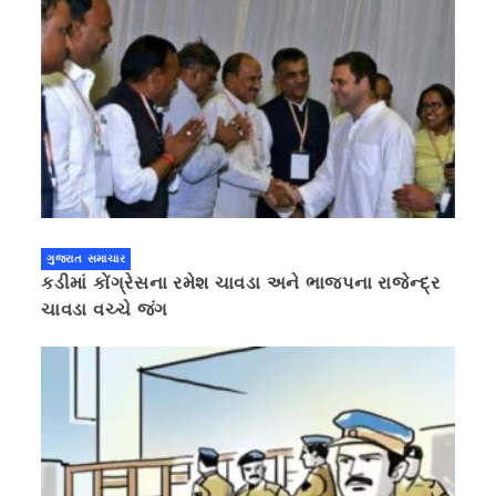
ગુજરાત સમાચાર
કડીમાં કોંગ્રેસના રમેશ ચાવડા અને ભાજપના રાજેન્દ્ર
ચાવડા વચ્ચે જંગ