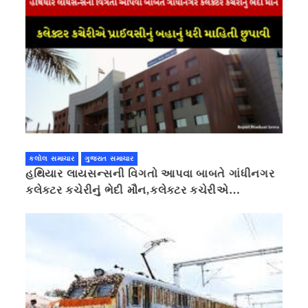
કલોલ સમાચાર
ગુજરાત સમાચાર
હથિયાર લાયસન્સની વિગતો આપવા બાબતે ગાંધીનગર
કલેક્ટર કચેરીનું ભેદી મૌન,કલેક્ટર કચેરીએ
પ્રાઈવસીનું બહાનું ધરી માહિતી છુપાવી