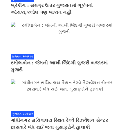
બ્રેકીંગ : સમગ્ર ઉત્તર ગુજરાતમાં ભૂકંપનાં
આંચકા,કલોલ પણ બાકાત નહીં
ગુજરાત સમાચાર
રમીલાબેન : જેમની આખી જિંદગી ગુજરી બજારમાં
ગુજરી
ગુજરાત સમાચાર
ગાંધીનગર સચિવાલય સ્થિત રેલ્વે રિઝર્વેશન સેન્ટર
છાસવારે બંધ થઈ જતા મુસાફરોને હાલાકી