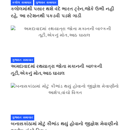
કલોલ સમાચાર
ગુજરાત સમાચાર
કલોલમાંથી પસાર થશે વંદે ભારત ટ્રેન,જોકે ઉભી નહી
રહે, આ સ્ટેશનથી પકડવી પડશે ગાડી
ગુજરાત સમાચાર
અમદાવાદમાં રથયાત્રા જોતા મકાનની બાલ્કની
તૂટી,એકનું મોત,આઠ ઘાયલ
ગુજરાત સમાચાર
બનાસકાંઠામાં મોટું કૌભાંડ થયું હોવાનો જીજ્ઞેશ મેવાણીનો