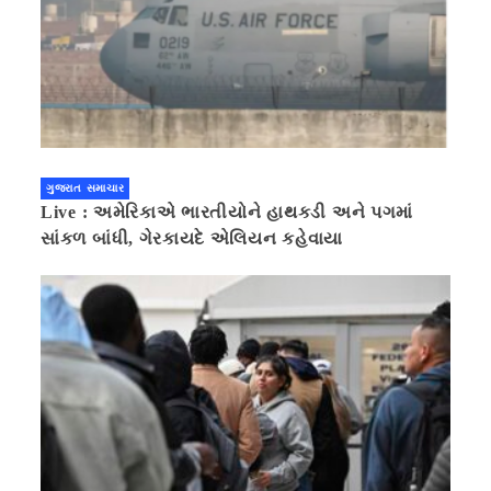
ગુજરાત સમાચાર
Live : અમેરિકાએ ભારતીયોને હાથકડી અને પગમાં
સાંકળ બાંધી, ગેરકાયદે એલિયન કહેવાયા