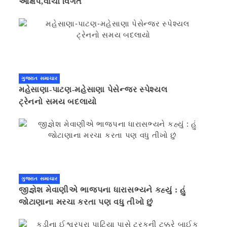
આક્ષેપ,વાંચો વિગત
ગુજરાત સમાચાર
મહેસાણા-પાટણ-મહેસાણા પેસેન્જર સ્પેશ્યલ
ટ્રેનનો સમય બદલાયો
ગુજરાત સમાચાર
જીજ્ઞેશ મેવાણીએ ભાજપના ધારાસભ્યને કહ્યું : હું
જોટાણાના મરચા કરતા પણ વધુ તીખો છું