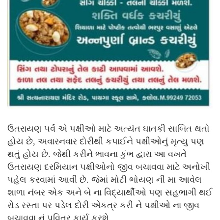
ઉતરાયણ પર્વ એ પક્ષીઓ માટે અત્યંત ઘાતકી સાબિત થતો
હોય છે, અવારનવાર દોરીથી કપાઈને પક્ષીઓનું મૃત્યુ પણ
થતું હોય છે. જેથી કરીને ભાવના કુંભ દ્વારા આ વખતે
ઉતરાયણ દરમિયાન પક્ષીઓનો જીવ બચાવવા માટે અનોખી
પહેલ કરવામાં આવી છે. જેમાં મોટી ભોયણ ની મા આવેલ
શાળા નંબર એક અને બે ના વિદ્યાર્થીઓ પણ સહભાગી થઈ
રોડ રસ્તા પર પડેલ દોરી એકત્ર કરી ને પક્ષીઓ ના જીવ
બચાવવા નું પવિત્ર કાર્ય કરશે.