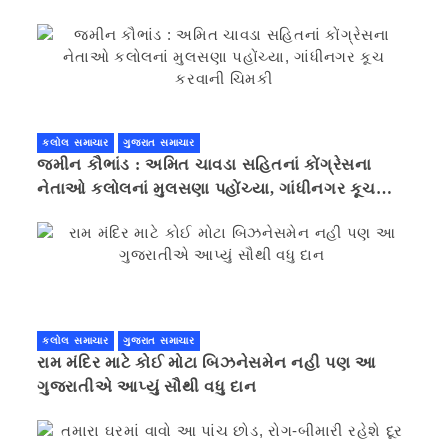
કલોલ સમાચાર
ગુજરાત સમાચાર
જમીન કૌભાંડ : અમિત ચાવડા સહિતનાં કોંગ્રેસના
નેતાઓ કલોલનાં મુલસણા પહોંચ્યા, ગાંધીનગર કૂચ
કરવાની ચિમકી
કલોલ સમાચાર
ગુજરાત સમાચાર
રામ મંદિર માટે કોઈ મોટા બિઝનેસમેન નહી પણ આ
ગુજરાતીએ આપ્યું સૌથી વધુ દાન