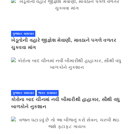
ગુજરાત સમાચાર
ખેડૂતોની વહારે જીજ્ઞેશ મેવાણી, માવઠાને પગલે વળતર
ચુકવવા માંગ
ગુજરાત સમાચાર
ભારત સમાચાર
કોરોના બાદ ચીનમાં નવી બીમારીથી હાહાકાર, સૌથી વધુ
બાળકોને નુકશાન