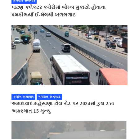
ગુજરાત સમાચાર
પાટણ કલેકટર કચેરીમાં બોમ્બ મુકાયો હોવાના
ધમકીભર્યા ઈ-મેલથી ખળભળાટ
કલોલ સમાચાર
ગુજરાત સમાચાર
અમદાવાદ-મહેસાણા ટોલ રોડ પર 2024માં કુલ 256
અકસ્માત,15 મૃત્યુ