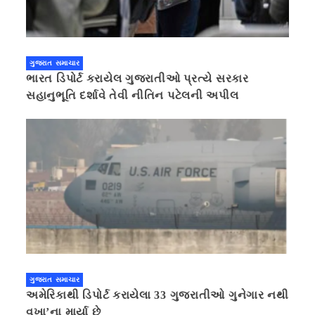
ગુજરાત સમાચાર
ભારત ડિપોર્ટ કરાયેલ ગુજરાતીઓ પ્રત્યે સરકાર
સહાનુભૂતિ દર્શાવે તેવી નીતિન પટેલની અપીલ
ગુજરાત સમાચાર
અમેરિકાથી ડિપોર્ટ કરાયેલા 33 ગુજરાતીઓ ગુનેગાર નથી
વખા’ના માર્યા છે