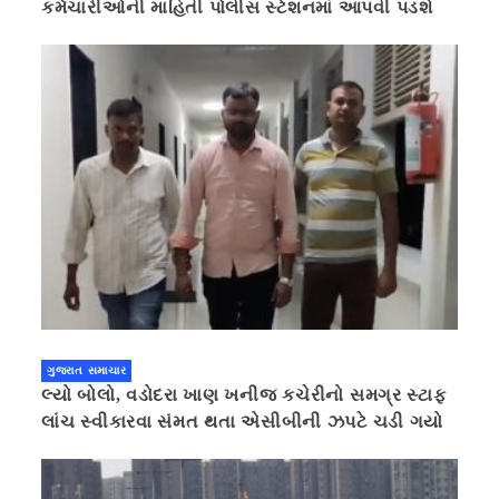
કર્મચારીઓની માહિતી પોલીસ સ્ટેશનમાં આપવી પડશે
ગુજરાત સમાચાર
લ્યો બોલો, વડોદરા ખાણ ખનીજ કચેરીનો સમગ્ર સ્ટાફ
લાંચ સ્વીકારવા સંમત થતા એસીબીની ઝપટે ચડી ગયો