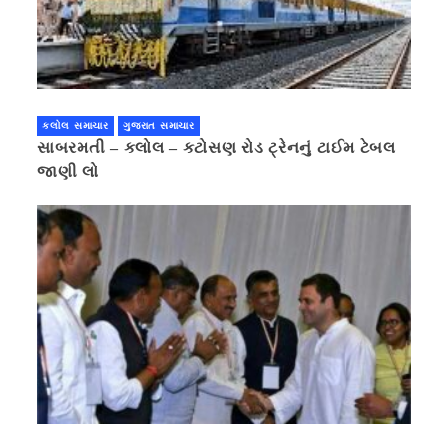
કલોલ સમાચાર
ગુજરાત સમાચાર
સાબરમતી – કલોલ – કટોસણ રોડ ટ્રેનનું ટાઈમ ટેબલ
જાણી લો