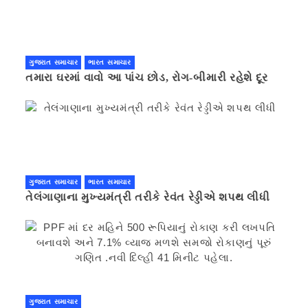
ગુજરાત સમાચાર
ભારત સમાચાર
તમારા ઘરમાં વાવો આ પાંચ છોડ, રોગ-બીમારી રહેશે દૂર
ગુજરાત સમાચાર
ભારત સમાચાર
તેલંગાણાના મુખ્યમંત્રી તરીકે રેવંત રેડ્ડીએ શપથ લીધી
ગુજરાત સમાચાર