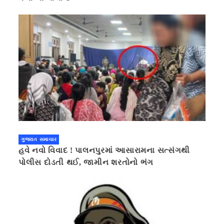
ગુજરાત સમાચાર
હવે નવો વિવાદ ! પાલનપુરમાં આસારામના સત્સંગથી
પોલીસ દોડતી થઈ, જામીન શરતોનો ભંગ