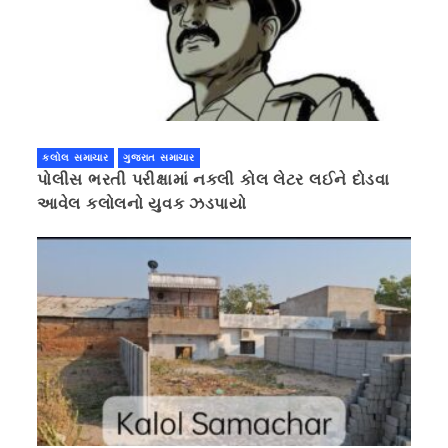
કલોલ સમાચાર
ગુજરાત સમાચાર
પોલીસ ભરતી પરીક્ષામાં નકલી કોલ લેટર લઈને દોડવા
આવેલ કલોલનો યુવક ઝડપાયો