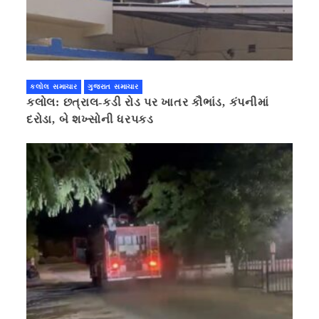
કલોલ સમાચાર
ગુજરાત સમાચાર
કલોલ: છત્રાલ-કડી રોડ પર ખાતર કૌભાંડ, કંપનીમાં
દરોડા, બે શખ્સોની ધરપકડ