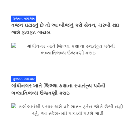
ગુજરાત સમાચાર
વજન ઘટાડવું છે તો આ બીજનું કરો સેવન, ચરબી થઇ
જશે ફટાફટ ગાયબ
ગુજરાત સમાચાર
ગાંધીનગર ખાતે જિલ્લા કક્ષાના સ્વાતંત્ર્ય પર્વની
ભવ્યાતિભવ્ય ઉજવણી કરાઇ