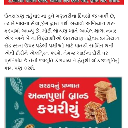
ઉતરાયણ તહેવાર ના હવે ગણતરીના દિવસો જ બાકી છે,
ત્યારે ભાવના સેવા કુંભ દ્વારા પક્ષી બચાવો અભિયાન શરૂ
કરવામાં આવ્યું છે. મોટી ભોયણ ખાતે આવેલ શાળા નંબર
એક અને બે ના વિદ્યાર્થીઓ ઉતરાયણ તહેવાર દરમિયાન
રોડ રસ્તા ઉપર પડેલી પક્ષીઓ માટે ઘાતકી સાબિત થતી
એવી દોરીને એકત્રિત કરશે. તેમજ ચાઈના દોરી પર
પ્રતિબંધ છે તેની જાગૃતિ કેળવાય તે હેતુથી લોકજાગૃતિનું
કામ પણ કરશે.