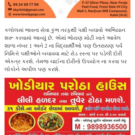
કલોલમાં ભાવના સેવા કુંભ તરફથી પક્ષી બચાવો અભિયાન
શરૂ કરવામાં આવ્યું છે. એમાં ભોયણ મોટી ખાતે આવેલ
શાળા નંબર 1 અને 2 ના વિદ્યાર્થીઓ પણ ઉતરાયણ પર્વ
નિમિત્તે પક્ષીઓને બચાવવા માટે રોડ રસ્તા પર પડેલી દોરી
એકત્ર કરશે. તેમજ ચાઈના દોરીનો ઉપયોગ ના કરવા પર
લોકોને અપીલ પણ કરશે.