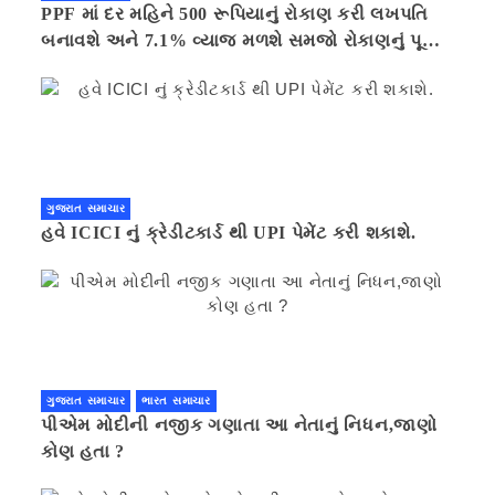
PPF માં દર મહિને 500 રૂપિયાનું રોકાણ કરી લખપતિ
બનાવશે અને 7.1% વ્યાજ મળશે સમજો રોકાણનું પૂરું
ગણિત .નવી દિલ્હી 41 મિનીટ પહેલા.
ગુજરાત સમાચાર
હવે ICICI નું ક્રેડીટકાર્ડ થી UPI પેમેંટ કરી શકાશે.
ગુજરાત સમાચાર
ભારત સમાચાર
પીએમ મોદીની નજીક ગણાતા આ નેતાનું નિધન,જાણો
કોણ હતા ?