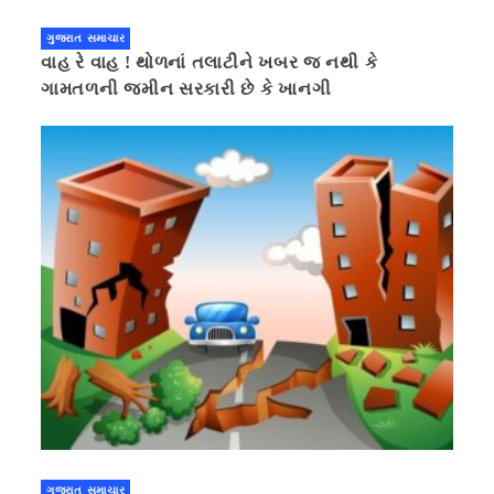
ગુજરાત સમાચાર
વાહ રે વાહ ! થોળનાં તલાટીને ખબર જ નથી કે
ગામતળની જમીન સરકારી છે કે ખાનગી
ગુજરાત સમાચાર