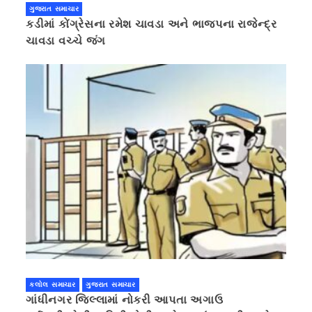
ગુજરાત સમાચાર
કડીમાં કોંગ્રેસના રમેશ ચાવડા અને ભાજપના રાજેન્દ્ર
ચાવડા વચ્ચે જંગ
કલોલ સમાચાર
ગુજરાત સમાચાર
ગાંધીનગર જિલ્લામાં નોકરી આપતા અગાઉ