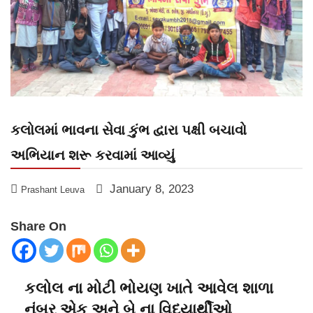
કલોલમાં ભાવના સેવા કુંભ દ્વારા પક્ષી બચાવો
અભિયાન શરૂ કરવામાં આવ્યું
January 8, 2023
Prashant Leuva
Share On
કલોલ ના મોટી ભોયણ ખાતે આવેલ શાળા
નંબર એક અને બે ના વિદ્યાર્થીઓ