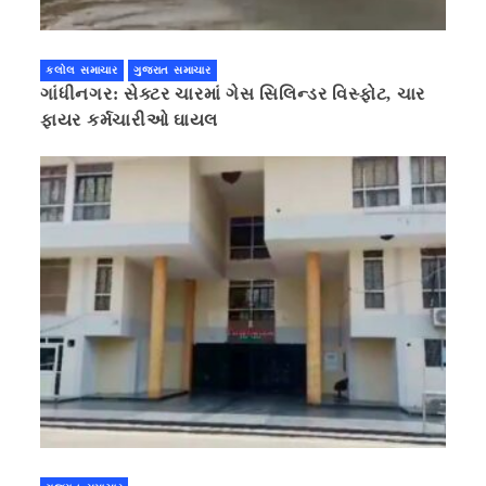
કલોલ સમાચાર
ગુજરાત સમાચાર
ગાંધીનગર: સેક્ટર ચારમાં ગેસ સિલિન્ડર વિસ્ફોટ, ચાર
ફાયર કર્મચારીઓ ઘાયલ