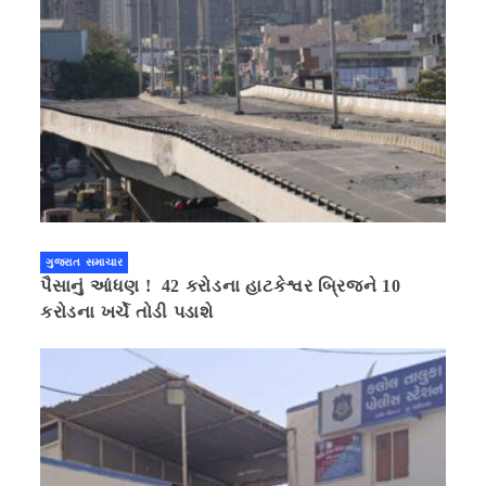
ગુજરાત સમાચાર
પૈસાનું આંધણ ! 42 કરોડના હાટકેશ્વર બ્રિજને 10
કરોડના ખર્ચે તોડી પડાશે