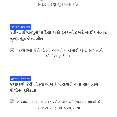
ગુજરાત સમાચાર
કડીના ઈશ્વરપુરા પાટિયા પાસે ટ્રકની ટક્કરે બાઈક સવાર
ત્રણ યુવકોના મોત
ગુજરાત સમાચાર
કલોલમાં કેરી તોડવા બાબતે મારામારી થતા સામસામે
પોલીસ ફરિયાદ