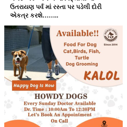
ઉતરાયણ પર્વ માં રસ્તા પર પડેલી દોરી
એકત્ર કરશે……..