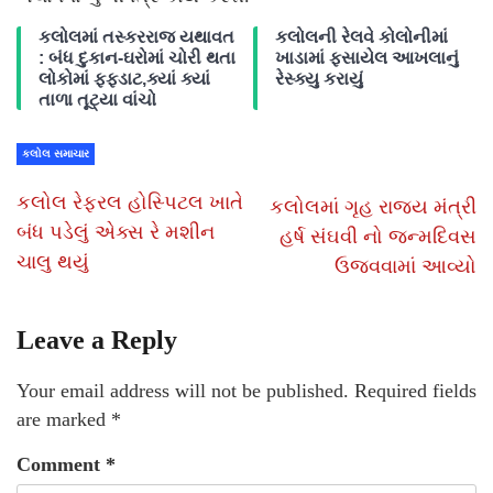
કલોલમાં તસ્કરરાજ યથાવત
કલોલની રેલવે કોલોનીમાં
: બંધ દુકાન-ઘરોમાં ચોરી થતા
ખાડામાં ફસાયેલ આખલાનું
લોકોમાં ફફડાટ,ક્યાં ક્યાં
રેસ્ક્યુ કરાયું
તાળા તૂટ્યા વાંચો
કલોલ સમાચાર
કલોલ રેફરલ હોસ્પિટલ ખાતે
કલોલમાં ગૃહ રાજ્ય મંત્રી
બંધ પડેલું એક્સ રે મશીન
હર્ષ સંઘવી નો જન્મદિવસ
ચાલુ થયું
ઉજવવામાં આવ્યો
Leave a Reply
Your email address will not be published.
Required fields
are marked
*
Comment
*