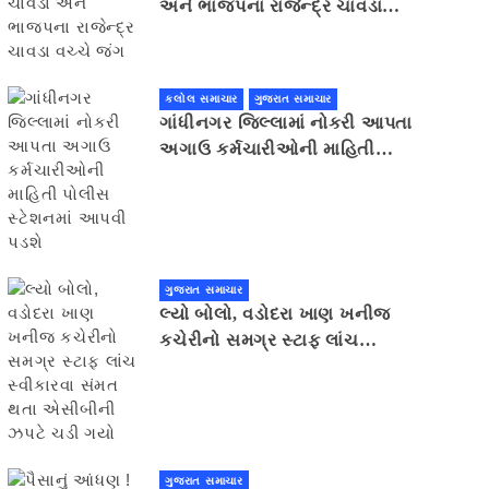
અને ભાજપના રાજેન્દ્ર ચાવડા
વચ્ચે જંગ
કલોલ સમાચાર
ગુજરાત સમાચાર
ગાંધીનગર જિલ્લામાં નોકરી આપતા
અગાઉ કર્મચારીઓની માહિતી
પોલીસ સ્ટેશનમાં આપવી પડશે
ગુજરાત સમાચાર
લ્યો બોલો, વડોદરા ખાણ ખનીજ
કચેરીનો સમગ્ર સ્ટાફ લાંચ
સ્વીકારવા સંમત થતા એસીબીની
ઝપટે ચડી ગયો
ગુજરાત સમાચાર