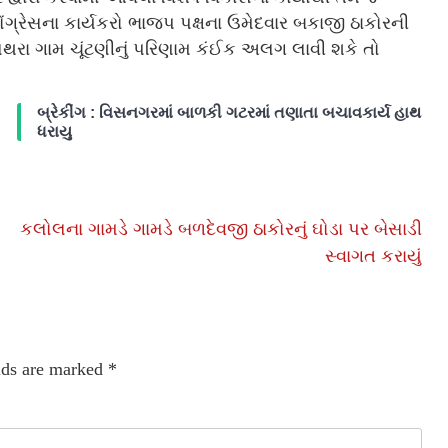
કોંગ્રેસના કાર્યકરો ભાજપ પક્ષના ઉમેદવાર બકાજી ઠાકોરની
થરા ગામ ચૂંટણીનું પરિણામ કંઈક અલગ લાવી શકે તો
બ્રેકીંગ : વિસનગરમાં બાળકી ગટરમાં તણાતા બચાવકાર્ય હાથ
ધરાયુ
કલોલના ગામડે ગામડે બળદેવજી ઠાકોરનું ઘોડા પર બેસાડી
સ્વાગત કરાયું
lds are marked
*