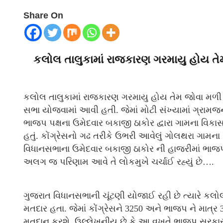
Share On
કલોલ તાલુકામાં રાજકારણ ગરમાયુ હોય તેમ
કલોલ તાલુકામાં રાજકારણ ગરમાયુ હોય તેમ જોવા મળી રહ
સભા યોજવામાં આવી હતી. જેમાં મોટી સંખ્યામાં ગ્ર
ભાજપ પક્ષના ઉમેદવાર બકાજી ઠાકોર દ્વારા ગામના વિકાસ 
હતું. કોંગ્રેસનો ગઢ તરીકે ઉભરી આવેલું ગોલથરા ગામના 5
વિધાનસભાના ઉમેદવાર બકાજી ઠાકોર ની હાજરીમાં ભાજપ 
અલગ જ પરિણામ આવે તે લોકમુખે ચર્ચાઈ રહ્યું છે….
ગુજરાત વિધાનસભાની ચૂંટણી યોજાઈ રહી છે ત્યારે કલો
મતદાર હતા. જેમાં કોંગ્રેસને 3250 અને ભાજપ ને માત્ર
મતદાન કરશે. ઉલ્લેખનીય છે કે આ વખતે ભાજપ સરકાર દ્