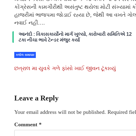
કોંગ્રેસની કામગીરીથી અસંતુષ્ટ થયેલા મોટી સંખ્યામાં 
હાજરીમાં ભાજપમા જોડાઈ રહ્યા છે, જેથી આ વખતે ગોલ
નવાઈ નહીં….
આનંદો : વિકાસકાર્યોનો માર્ગ ખુલ્યો, કારોબારી સમિતિએ 12
ટકા નીચા ભાવે ટેન્ડર મંજુર કર્યા
કલોલ સમાચાર
છત્રાલ મા યુવકે ગળે ફાંસો ખાઈ જીવન ટૂંકાવ્યું
Leave a Reply
Your email address will not be published.
Required fie
Comment
*