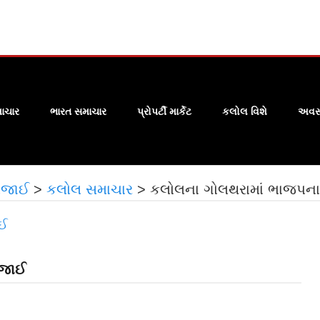
ાચાર
ભારત સમાચાર
પ્રોપર્ટી માર્કેટ
કલોલ વિશે
અવસા
ોજાઈ
>
કલોલ સમાચાર
>
કલોલના ગોલથરામાં ભાજપના
ોજાઈ