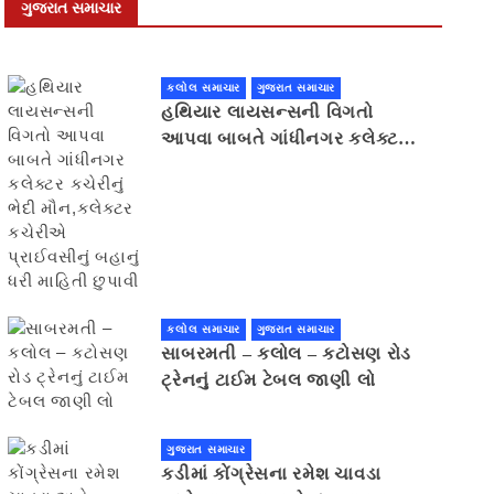
ગુજરાત સમાચાર
કલોલ સમાચાર
ગુજરાત સમાચાર
હથિયાર લાયસન્સની વિગતો
આપવા બાબતે ગાંધીનગર કલેક્ટર
કચેરીનું ભેદી મૌન,કલેક્ટર
કચેરીએ પ્રાઈવસીનું બહાનું ધરી
માહિતી છુપાવી
કલોલ સમાચાર
ગુજરાત સમાચાર
સાબરમતી – કલોલ – કટોસણ રોડ
ટ્રેનનું ટાઈમ ટેબલ જાણી લો
ગુજરાત સમાચાર
કડીમાં કોંગ્રેસના રમેશ ચાવડા