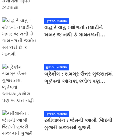
ગુજરાત સમાચાર
વાહ રે વાહ ! થોળનાં તલાટીને
ખબર જ નથી કે ગામતળની
જમીન સરકારી છે કે ખાનગી
ગુજરાત સમાચાર
બ્રેકીંગ : સમગ્ર ઉત્તર ગુજરાતમાં
ભૂકંપનાં આંચકા,કલોલ પણ
બાકાત નહીં
ગુજરાત સમાચાર
રમીલાબેન : જેમની આખી જિંદગી
ગુજરી બજારમાં ગુજરી