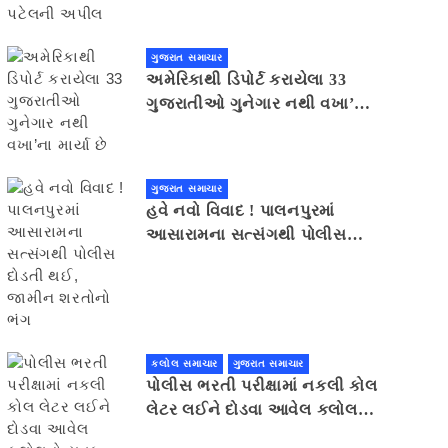
ગુજરાત સમાચાર
અમેરિકાથી ડિપોર્ટ કરાયેલા 33
ગુજરાતીઓ ગુનેગાર નથી વખા’ના
માર્યા છે
ગુજરાત સમાચાર
હવે નવો વિવાદ ! પાલનપુરમાં
આસારામના સત્સંગથી પોલીસ
દોડતી થઈ, જામીન શરતોનો ભંગ
કલોલ સમાચાર
ગુજરાત સમાચાર
પોલીસ ભરતી પરીક્ષામાં નકલી કોલ
લેટર લઈને દોડવા આવેલ કલોલનો
યુવક ઝડપાયો