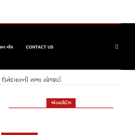
ન નોંધ
CONTACT US
 ઉમેદવારની સભા યોજાઈ
એડવર્ટાઈઝ