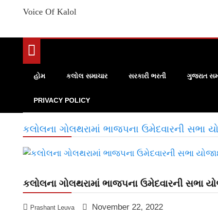
Voice Of Kalol
હોમ
કલોલ સમાચાર
સરકારી ભરતી
ગુજરાત સમ
PRIVACY POLICY
કલોલના ગોલથરામાં ભાજપના ઉમેદવારની સભા ય
કલોલના ગોલથરામાં ભાજપના ઉમેદવારની સભા ય
November 22, 2022
Prashant Leuva