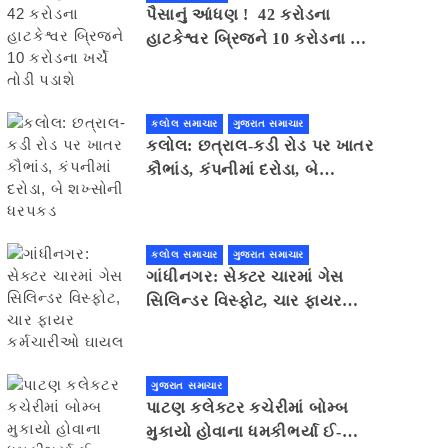
પૈસાનું આંધણ ! 42 કરોડના
હાટકેશ્વર બ્રિજને 10 કરોડના ખર્ચે
તોડી પડાશે
કલોલ સમાચાર
ગુજરાત સમાચાર
કલોલ: છત્રાલ-કડી રોડ પર ખાતર
કૌભાંડ, કંપનીમાં દરોડા, બે
શખ્સોની ધરપકડ
કલોલ સમાચાર
ગુજરાત સમાચાર
ગાંધીનગર: સેક્ટર ચારમાં ગેસ
સિલિન્ડર વિસ્ફોટ, ચાર ફાયર
કર્મચારીઓ ઘાયલ
ગુજરાત સમાચાર
પાટણ કલેકટર કચેરીમાં બોમ્બ
મુકાયો હોવાના ધમકીભર્યા ઈ-