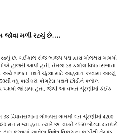
 જોવા મળી રહ્યું છે….
્યું છે. ગઈકાલ રોજ ભાજપ પક્ષ દ્વારા ગોલથરા ગામમાં
ામજનોએ હાજરી આપી હતી, તેમજ 38 કલોલ વિધાનસભાના
અર્થે ભાજપ પક્ષને ચૂંટવા માટે આહવાન કરવામાં આવ્યું
0થી વધુ કાર્યકરો કોંગ્રેસ પક્ષને છોડીને કલોલ
પક્ષમાં જોડાયા હતા, જેથી આ વખતે ચૂંટણીમાં કંઈક
લ 38 વિધાનસભાના ગોલથરા ગામમાં ગત ચૂંટણીમાં 4200
 320 મત મળ્યા હતા. ત્યારે આ વખતે 4560 જેટલા મતદારો
વારા કરવામાં આવેલા વિશેષ વિકાસના કાર્યોથી તેમજ