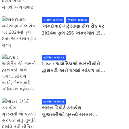
મેલથી ખળભળાટ
કલોલ સમાચાર
ગુજરાત સમાચાર
અમદાવાદ-મહેસાણા ટોલ રોડ પર
2024માં કુલ 256 અકસ્માત,15
મૃત્યુ
ગુજરાત સમાચાર
Live : અમેરિકાએ ભારતીયોને
હાથકડી અને પગમાં સાંકળ બાંધી,
ગેરકાયદે એલિયન કહેવાયા
ગુજરાત સમાચાર
ભારત ડિપોર્ટ કરાયેલ
ગુજરાતીઓ પ્રત્યે સરકાર
સહાનુભૂતિ દર્શાવે તેવી નીતિન
પટેલની અપીલ