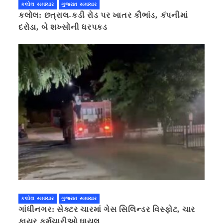
કલોલ સમાચાર
ગુજરાત સમાચાર
કલોલ: છત્રાલ-કડી રોડ પર ખાતર કૌભાંડ, કંપનીમાં
દરોડા, બે શખ્સોની ધરપકડ
કલોલ સમાચાર
ગુજરાત સમાચાર
ગાંધીનગર: સેક્ટર ચારમાં ગેસ સિલિન્ડર વિસ્ફોટ, ચાર
ફાયર કર્મચારીઓ ઘાયલ