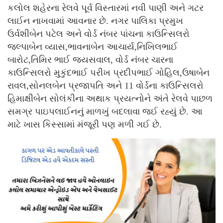
કલોલ શહેરના રેલવે પૂર્વ વિસ્તારમાં નવી પાણી અને ગટર
લાઈન નાખવામાં આવનાર છે. નગર પાલિકા પ્રમુખ
ઉર્વશીબેન પટેલ અને વોર્ડ નંબર પાંચના કાઉન્સિલરો
જલ્પાબેન વ્યાસ,ભાવનાબેન આચાર્ય,નિખિલભાઈ
બારોટ,તિમિર ભાઈ જયસવાલ, વોર્ડ નંબર ચારના
કાઉન્સિલરો મુકુંદભાઈ પરીખ પ્રદીપભાઈ ગોહિલ,ઉષાબેન
રાવલ,સોનલબેન પ્રજાપતિ અને 11 વોર્ડના કાઉન્સિલરો
હિમાક્ષીબેન સોલંકીના અથાક પ્રયત્નોને અંતે રેલવે પાછળ
સમગ્ર પાઇપલાઈનનું માળખું બદલાવા જઈ રહ્યું છે. આ
માટે ખાસ કિસ્સામાં મંજૂરી પણ મળી ગઈ છે.