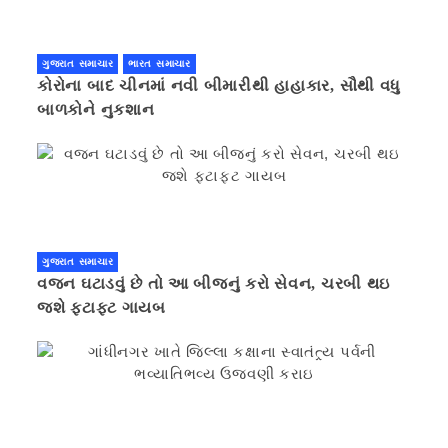
ગુજરાત સમાચાર
ભારત સમાચાર
કોરોના બાદ ચીનમાં નવી બીમારીથી હાહાકાર, સૌથી વધુ
બાળકોને નુકશાન
ગુજરાત સમાચાર
વજન ઘટાડવું છે તો આ બીજનું કરો સેવન, ચરબી થઇ
જશે ફટાફટ ગાયબ