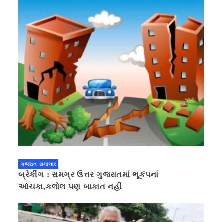
ગુજરાત સમાચાર
બ્રેકીંગ : સમગ્ર ઉત્તર ગુજરાતમાં ભૂકંપનાં
આંચકા,કલોલ પણ બાકાત નહીં