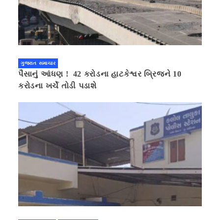
ગુજરાત સમાચાર
પૈસાનું આંધણ ! 42 કરોડના હાટકેશ્વર બ્રિજને 10
કરોડના ખર્ચે તોડી પડાશે