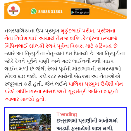
નગરપાલિકાના ઉપ પ્રમુખ
મુકુંદભાઈ પરીખ, પ્રદેશના
નેતા નિલેશભાઈ આચાર્ય તેમજ શક્તિકેન્દ્રના ઇન્ચાર્જ
બિપિનભાઈ સોલંકી રેલવે પૂર્વના વિકાસ માટે કટિબદ્ધ છે
ત્યારે આ ત્રિપુટીના નેતૃત્વમાં દમ દેખાયો છે. આ ત્રિપુટીના
જોરે રેલવે પૂર્વને પાણી અને ગટર લાઈનની નવી પાઇપ
લાઈન મળી છે જેથી રેલવે પૂર્વની મોટાભાગની સમસ્યાઓ
સોલ્વ થઇ જશે. કલેકટર સાથેની બેઠકમાં આ નેતાઓએ
રજૂઆત કરી હતી. જેને લઈને
પાલિકા પ્રમુખ ઉર્વશી બેન
પટેલે ગાંધીનગરના સાંસદ અને ગૃહમંત્રી અમિત શાહનો
આભાર માન્યો હતો.
Trending
છત્રાલમાં પ્રાણીની બખોલમાં
અડધી ફસાયેલી લાશ મળી,