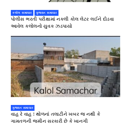
કલોલ સમાચાર
ગુજરાત સમાચાર
પોલીસ ભરતી પરીક્ષામાં નકલી કોલ લેટર લઈને દોડવા
આવેલ કલોલનો યુવક ઝડપાયો
ગુજરાત સમાચાર
વાહ રે વાહ ! થોળનાં તલાટીને ખબર જ નથી કે
ગામતળની જમીન સરકારી છે કે ખાનગી