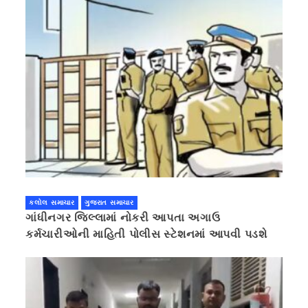
કલોલ સમાચાર
ગુજરાત સમાચાર
ગાંધીનગર જિલ્લામાં નોકરી આપતા અગાઉ
કર્મચારીઓની માહિતી પોલીસ સ્ટેશનમાં આપવી પડશે