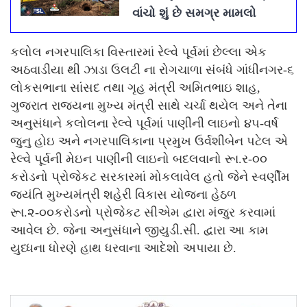
વાંચો શું છે સમગ્ર મામલો
કલોલ નગરપાલિકા વિસ્તારમાં રેલ્વે પૂર્વમાં છેલ્લા એક
અઠવાડીયા થી ઝાડા ઉલટી ના રોગચાળા સંબંધે ગાંધીનગર-૬
લોકસભાના સાંસદ તથા ગૃહ મંત્રી અમિતભાઇ શાહ,
ગુજરાત રાજયના મુખ્ય મંત્રી સાથે ચર્ચા થયેલ અને તેના
અનુસંધાને કલોલના રેલ્વે પૂર્વમાં પાણીની લાઇનો ૪૫-વર્ષ
જુનુ હોઇ અને નગરપાલિકાના પ્રમુખ ઉર્વશીબેન પટેલ એ
રેલ્વે પૂર્વની મેઇન પાણીની લાઇનો બદલવાનો રૂા.ર-૦૦
કરોડનો પ્રોજેકટ સરકારમાં મોકલાવેલ હતો જેને સ્વર્ણીમ
જયંતિ મુખ્યમંત્રી શહેરી વિકાસ યોજના હેઠળ
રૂા.૨-૦૦કરોડનો પ્રોજેકટ સીએમ દ્વારા મંજુર કરવામાં
આવેલ છે. જેના અનુસંધાને જીયુડી.સી. દ્વારા આ કામ
યુધ્ધના ધોરણે હાથ ધરવાના આદેશો અપાયા છે.