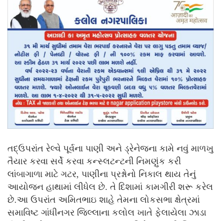
તદ્ઉપરાંત રેલ્વે પૂર્વના પાણી અને ડ્રેનેજના કામે નવું માળખુ
તૈયાર કરવા સર્વે કરવા કન્સ્લટન્ટની નિમણુંક કરી
લાંબાગાળા માટે ગટર, પાણીના પ્રશ્નોનો નિકાલ થાય તેનું
આયોજન હાથામાં લીધેલ છે. તે દિશામાં કામગીરી શરૂ કરેલ
છે.આ ઉપરાંત અમિતભાઇ શાહે તેમના લોકસભા ક્ષેત્રમાં
સમાવિષ્ટ ગાંધીનગર જિલ્લાના કલોલ ખાતે ફેલાયેલા ઝાડા