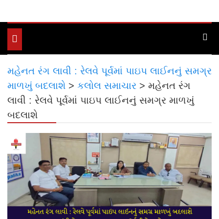
Toggle
navigation
મહેનત રંગ લાવી : રેલવે પૂર્વમાં પાઇપ લાઈનનું સમગ્ર
માળખું બદલાશે
>
કલોલ સમાચાર
>
મહેનત રંગ
લાવી : રેલવે પૂર્વમાં પાઇપ લાઈનનું સમગ્ર માળખું
બદલાશે