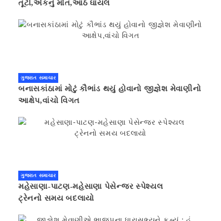
તૂટી,એકનું મોત,આઠ ઘાયલ
ગુજરાત સમાચાર
બનાસકાંઠામાં મોટું કૌભાંડ થયું હોવાનો જીજ્ઞેશ મેવાણીનો
આક્ષેપ,વાંચો વિગત
ગુજરાત સમાચાર
મહેસાણા-પાટણ-મહેસાણા પેસેન્જર સ્પેશ્યલ
ટ્રેનનો સમય બદલાયો