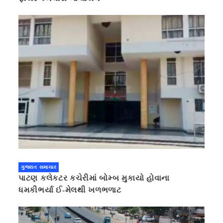
ગુજરાત સમાચાર
પાટણ કલેકટર કચેરીમાં બોમ્બ મુકાયો હોવાના
ધમકીભર્યા ઈ-મેલથી ખળભળાટ