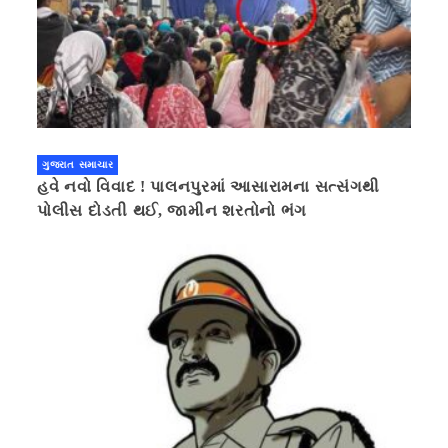
ગુજરાત સમાચાર
હવે નવો વિવાદ ! પાલનપુરમાં આસારામના સત્સંગથી
પોલીસ દોડતી થઈ, જામીન શરતોનો ભંગ