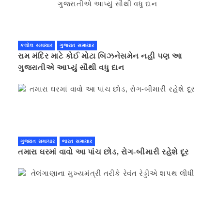
કલોલ સમાચાર
ગુજરાત સમાચાર
રામ મંદિર માટે કોઈ મોટા બિઝનેસમેન નહી પણ આ
ગુજરાતીએ આપ્યું સૌથી વધુ દાન
ગુજરાત સમાચાર
ભારત સમાચાર
તમારા ઘરમાં વાવો આ પાંચ છોડ, રોગ-બીમારી રહેશે દૂર