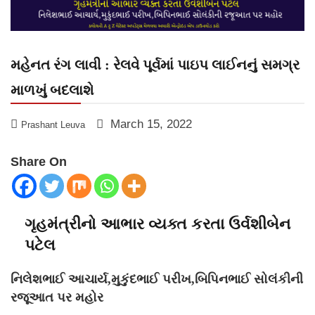
મહેનત રંગ લાવી : રેલવે પૂર્વમાં પાઇપ લાઈનનું સમગ્ર
માળખું બદલાશે
March 15, 2022
Prashant Leuva
Share On
ગૃહમંત્રીનો આભાર વ્યક્ત કરતા ઉર્વશીબેન
પટેલ
નિલેશભાઈ આચાર્ય,મુકુંદભાઈ પરીખ,બિપિનભાઈ સોલંકીની
રજૂઆત પર મહોર