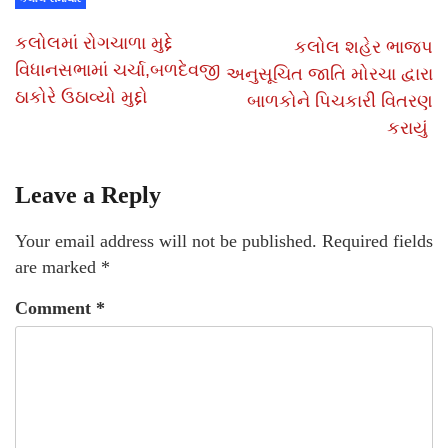
કલોલમાં રોગચાળા મુદ્દે
કલોલ શહેર ભાજપ
વિધાનસભામાં ચર્ચા,બળદેવજી
અનુસૂચિત જાતિ મોરચા દ્વારા
ઠાકોરે ઉઠાવ્યો મુદ્દો
બાળકોને પિચકારી વિતરણ
કરાયું
Leave a Reply
Your email address will not be published.
Required fields
are marked
*
Comment
*