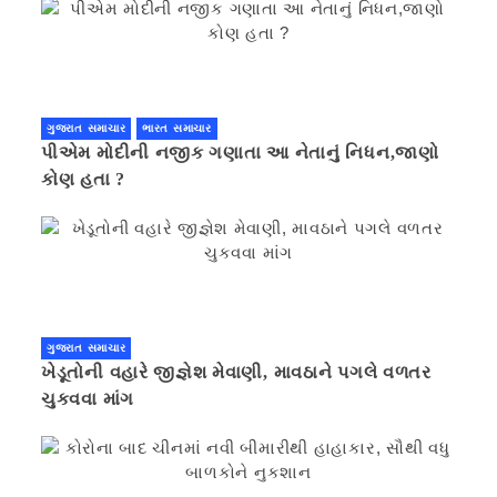
ગુજરાત સમાચાર
ભારત સમાચાર
પીએમ મોદીની નજીક ગણાતા આ નેતાનું નિધન,જાણો
કોણ હતા ?
ગુજરાત સમાચાર
ખેડૂતોની વહારે જીજ્ઞેશ મેવાણી, માવઠાને પગલે વળતર
ચુકવવા માંગ