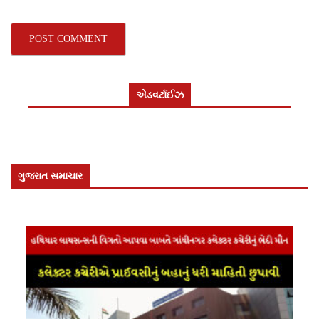
એડવર્ટાઈઝ
ગુજરાત સમાચાર