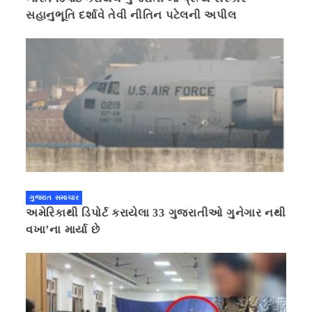
સહાનુભૂતિ દર્શાવે તેવી નીતિન પટેલની અપીલ
ગુજરાત સમાચાર
અમેરિકાથી ડિપોર્ટ કરાયેલા 33 ગુજરાતીઓ ગુનેગાર નથી
વખા’ના માર્યા છે