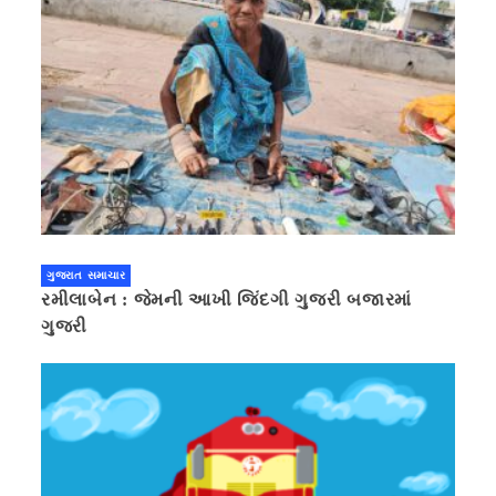
ગુજરાત સમાચાર
રમીલાબેન : જેમની આખી જિંદગી ગુજરી બજારમાં
ગુજરી