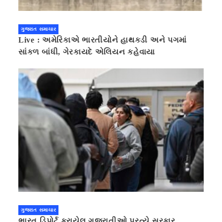
ગુજરાત સમાચાર
Live : અમેરિકાએ ભારતીયોને હાથકડી અને પગમાં
સાંકળ બાંધી, ગેરકાયદે એલિયન કહેવાયા
ગુજરાત સમાચાર
ભારત ડિપોર્ટ કરાયેલ ગુજરાતીઓ પ્રત્યે સરકાર