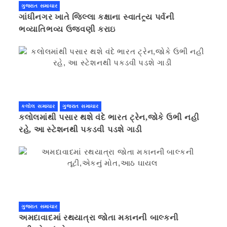
ગુજરાત સમાચાર
ગાંધીનગર ખાતે જિલ્લા કક્ષાના સ્વાતંત્ર્ય પર્વની
ભવ્યાતિભવ્ય ઉજવણી કરાઇ
કલોલ સમાચાર
ગુજરાત સમાચાર
કલોલમાંથી પસાર થશે વંદે ભારત ટ્રેન,જોકે ઉભી નહી
રહે, આ સ્ટેશનથી પકડવી પડશે ગાડી
ગુજરાત સમાચાર
અમદાવાદમાં રથયાત્રા જોતા મકાનની બાલ્કની