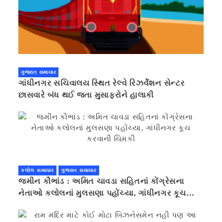
ગુજરાત સમાચાર
ગાંધીનગર સચિવાલય સ્થિત રેલ્વે રિઝર્વેશન સેન્ટર
છાસવારે બંધ થઈ જતા મુસાફરોને હાલાકી
કલોલ સમાચાર
ગુજરાત સમાચાર
જમીન કૌભાંડ : અમિત ચાવડા સહિતનાં કોંગ્રેસના
નેતાઓ કલોલનાં મુલસણા પહોંચ્યા, ગાંધીનગર કૂચ
કરવાની ચિમકી