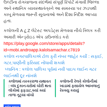
ઉલ્ટીના રોગચાળાના સંદર્ભમાં સંપૂર્ણ રિપોર્ટ મંગાવી જિલ્લા
અને સ્થાનિક વ્યવસ્થાતંત્રને આ સમસ્યા પર ઝડપથી
કાબૂ મેળવવા જરૂરી સૂચનાઓ અને દિશા નિર્દેશ આપ્યા
હતા.
કલોલની A ટૂ Z લેટેસ્ટ અપડેટ્સ મેળવવા નીચે ક્લિક કરી
અમારી એન્ડ્રોઇડ એપ ડાઉનલોડ કરો
https://play.google.com/store/
apps/details?
id=mobi.androapp.
kalolsamachar.c7819
કલોલ નગરપાલિકાએ ટોલ ફ્રી નંબર જાહેર કર્યો : સફાઈ,
ગટર,પાણીની ફરિયાદ નોંધાવી શકાશે
પ્લાનિંગ : કલોલ પાલિકા પૂર્વમાં નવી પાઇપ લાઈન ગટર
લાઈનથી દૂર નાંખશે
કલોલમાં તસ્કરરાજ યથાવત
કલોલની રેલવે કોલોનીમાં
: બંધ દુકાન-ઘરોમાં ચોરી થતા
ખાડામાં ફસાયેલ આખલાનું
લોકોમાં ફફડાટ,ક્યાં ક્યાં
રેસ્ક્યુ કરાયું
તાળા તૂટ્યા વાંચો
કલોલ સમાચાર