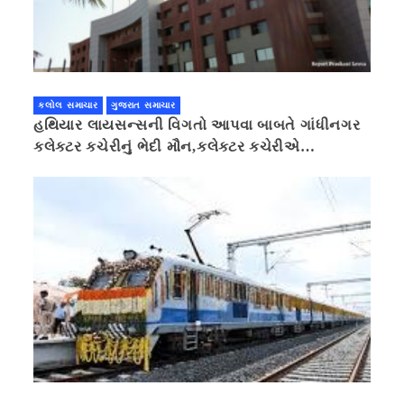
કલોલ સમાચાર
ગુજરાત સમાચાર
હથિયાર લાયસન્સની વિગતો આપવા બાબતે ગાંધીનગર
કલેક્ટર કચેરીનું ભેદી મૌન,કલેક્ટર કચેરીએ
પ્રાઈવસીનું બહાનું ધરી માહિતી છુપાવી