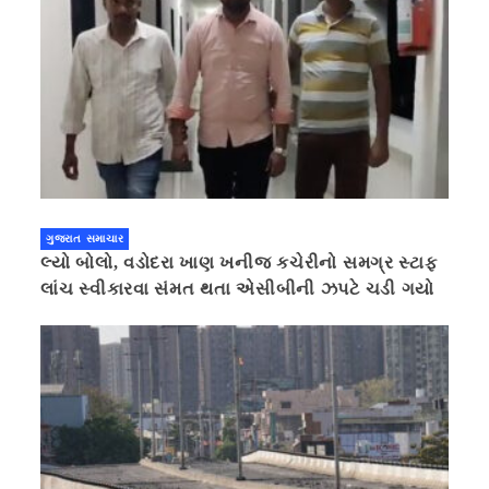
ગુજરાત સમાચાર
લ્યો બોલો, વડોદરા ખાણ ખનીજ કચેરીનો સમગ્ર સ્ટાફ
લાંચ સ્વીકારવા સંમત થતા એસીબીની ઝપટે ચડી ગયો