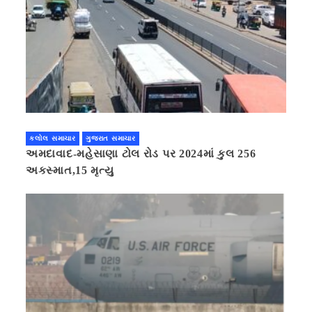
કલોલ સમાચાર
ગુજરાત સમાચાર
અમદાવાદ-મહેસાણા ટોલ રોડ પર 2024માં કુલ 256
અકસ્માત,15 મૃત્યુ