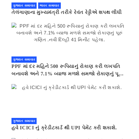
ગુજરાત સમાચાર
ભારત સમાચાર
તેલંગાણાના મુખ્યમંત્રી તરીકે રેવંત રેડ્ડીએ શપથ લીધી
ગુજરાત સમાચાર
PPF માં દર મહિને 500 રૂપિયાનું રોકાણ કરી લખપતિ
બનાવશે અને 7.1% વ્યાજ મળશે સમજો રોકાણનું પૂરું
ગણિત .નવી દિલ્હી 41 મિનીટ પહેલા.
ગુજરાત સમાચાર
હવે ICICI નું ક્રેડીટકાર્ડ થી UPI પેમેંટ કરી શકાશે.