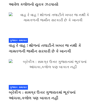
આવેલ કલોલનો યુવક ઝડપાયો
ગુજરાત સમાચાર
વાહ રે વાહ ! થોળનાં તલાટીને ખબર જ નથી કે
ગામતળની જમીન સરકારી છે કે ખાનગી
ગુજરાત સમાચાર
બ્રેકીંગ : સમગ્ર ઉત્તર ગુજરાતમાં ભૂકંપનાં
આંચકા,કલોલ પણ બાકાત નહીં