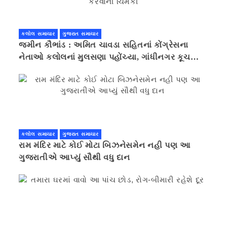
કલોલ સમાચાર
ગુજરાત સમાચાર
જમીન કૌભાંડ : અમિત ચાવડા સહિતનાં કોંગ્રેસના
નેતાઓ કલોલનાં મુલસણા પહોંચ્યા, ગાંધીનગર કૂચ
કરવાની ચિમકી
કલોલ સમાચાર
ગુજરાત સમાચાર
રામ મંદિર માટે કોઈ મોટા બિઝનેસમેન નહી પણ આ
ગુજરાતીએ આપ્યું સૌથી વધુ દાન