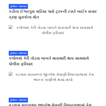
ગુજરાત સમાચાર
કડીના ઈશ્વરપુરા પાટિયા પાસે ટ્રકની ટક્કરે બાઈક સવાર
ત્રણ યુવકોના મોત
ગુજરાત સમાચાર
કલોલમાં કેરી તોડવા બાબતે મારામારી થતા સામસામે
પોલીસ ફરિયાદ
ગુજરાત સમાચાર
વડગામ ધારાસભ્ય જીગ્નેશ મેવાણી વિધાનસભામાં કેમ