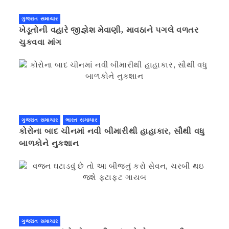
ગુજરાત સમાચાર
ખેડૂતોની વહારે જીજ્ઞેશ મેવાણી, માવઠાને પગલે વળતર
ચુકવવા માંગ
ગુજરાત સમાચાર
ભારત સમાચાર
કોરોના બાદ ચીનમાં નવી બીમારીથી હાહાકાર, સૌથી વધુ
બાળકોને નુકશાન
ગુજરાત સમાચાર