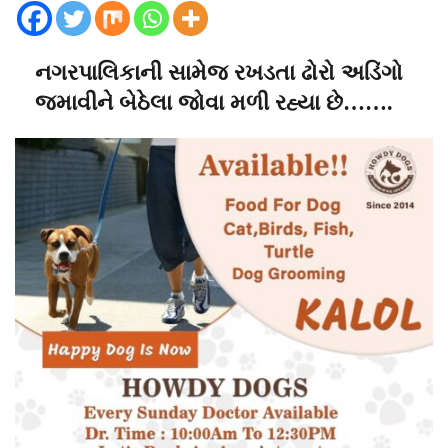
નગરપાલિકાની સામેજ રખડતા ઢોરો અડિંગો
જમાવીને બેઠેલા જોવા મળી રહ્યા છે…….