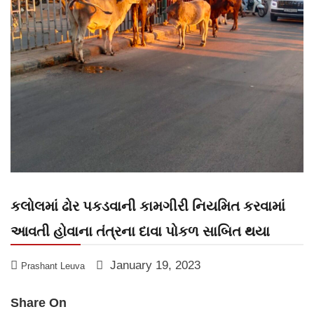
કલોલમાં ઢોર પકડવાની કામગીરી નિયમિત કરવામાં
આવતી હોવાના તંત્રના દાવા પોકળ સાબિત થયા
January 19, 2023
Prashant Leuva
Share On