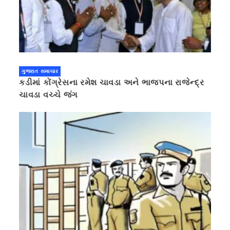
ગુજરાત સમાચાર
કડીમાં કોંગ્રેસના રમેશ ચાવડા અને ભાજપના રાજેન્દ્ર
ચાવડા વચ્ચે જંગ