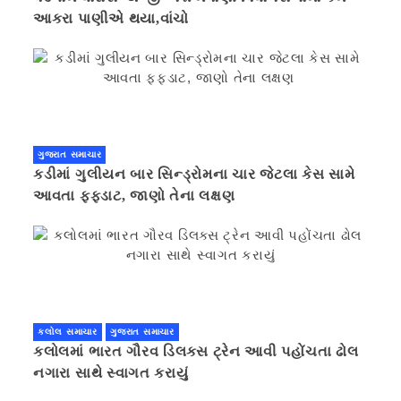
આકરા પાણીએ થયા,વાંચો
ગુજરાત સમાચાર
કડીમાં ગુલીયન બાર સિન્ડ્રોમના ચાર જેટલા કેસ સામે
આવતા ફફડાટ, જાણો તેના લક્ષણ
કલોલ સમાચાર
ગુજરાત સમાચાર
કલોલમાં ભારત ગૌરવ ડિલક્સ ટ્રેન આવી પહોંચતા ઢોલ
નગારા સાથે સ્વાગત કરાયું