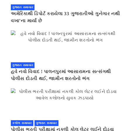
ગુજરાત સમાચાર
અમેરિકાથી ડિપોર્ટ કરાયેલા 33 ગુજરાતીઓ ગુનેગાર નથી
વખા’ના માર્યા છે
ગુજરાત સમાચાર
હવે નવો વિવાદ ! પાલનપુરમાં આસારામના સત્સંગથી
પોલીસ દોડતી થઈ, જામીન શરતોનો ભંગ
કલોલ સમાચાર
ગુજરાત સમાચાર
પોલીસ ભરતી પરીક્ષામાં નકલી કોલ લેટર લઈને દોડવા