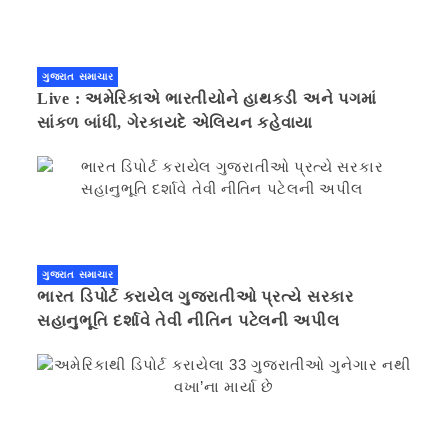
ગુજરાત સમાચાર
Live : અમેરિકાએ ભારતીયોને હાથકડી અને પગમાં
સાંકળ બાંધી, ગેરકાયદે એલિયન કહેવાયા
ગુજરાત સમાચાર
ભારત ડિપોર્ટ કરાયેલ ગુજરાતીઓ પ્રત્યે સરકાર
સહાનુભૂતિ દર્શાવે તેવી નીતિન પટેલની અપીલ