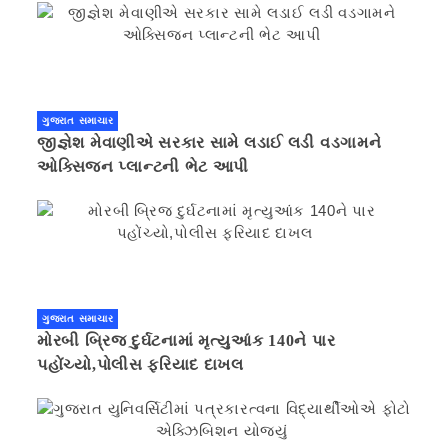
ગુજરાત સમાચાર
જીજ્ઞેશ મેવાણીએ સરકાર સામે લડાઈ લડી વડગામને
ઓક્સિજન પ્લાન્ટની ભેટ આપી
ગુજરાત સમાચાર
મોરબી બ્રિજ દુર્ઘટનામાં મૃત્યુઆંક 140ને પાર
પહોંચ્યો,પોલીસ ફરિયાદ દાખલ