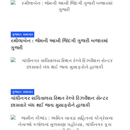
ગુજરાત સમાચાર
રમીલાબેન : જેમની આખી જિંદગી ગુજરી બજારમાં
ગુજરી
ગુજરાત સમાચાર
ગાંધીનગર સચિવાલય સ્થિત રેલ્વે રિઝર્વેશન સેન્ટર
છાસવારે બંધ થઈ જતા મુસાફરોને હાલાકી