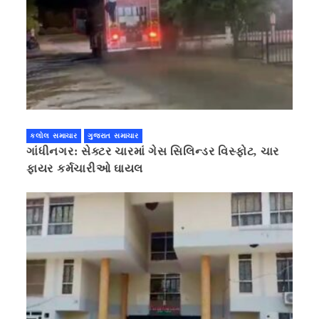
કલોલ સમાચાર
ગુજરાત સમાચાર
ગાંધીનગર: સેક્ટર ચારમાં ગેસ સિલિન્ડર વિસ્ફોટ, ચાર
ફાયર કર્મચારીઓ ઘાયલ