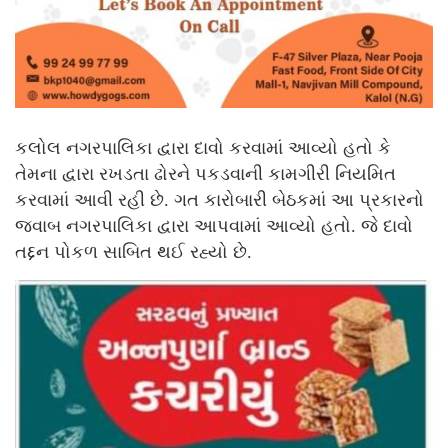
કલોલ નગરપાલિકા દ્વારા દાવો કરવામાં આવ્યો હતો કે
તેમના દ્વારા રખડતા ઢોરને પકડવાની કામગીરી નિયમિત
કરવામાં આવી રહી છે. ગત કારોબારી બેઠકમાં આ પ્રકારનો
જવાબ નગરપાલિકા દ્વારા આપવામાં આવ્યો હતો. જે દાવો
તદ્દન પોકળ સાબિત થઈ રહ્યો છે.