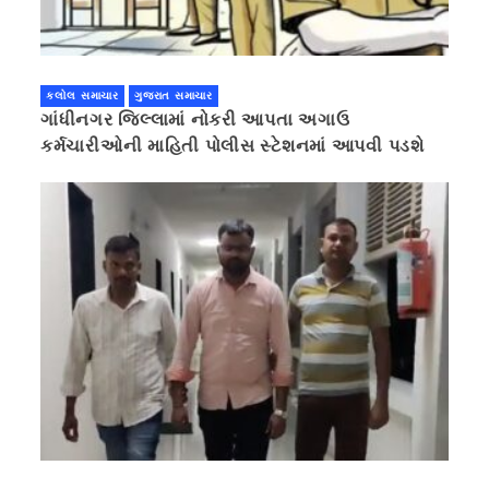
કલોલ સમાચાર
ગુજરાત સમાચાર
ગાંધીનગર જિલ્લામાં નોકરી આપતા અગાઉ
કર્મચારીઓની માહિતી પોલીસ સ્ટેશનમાં આપવી પડશે