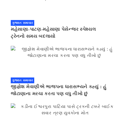
ગુજરાત સમાચાર
મહેસાણા-પાટણ-મહેસાણા પેસેન્જર સ્પેશ્યલ
ટ્રેનનો સમય બદલાયો
ગુજરાત સમાચાર
જીજ્ઞેશ મેવાણીએ ભાજપના ધારાસભ્યને કહ્યું : હું
જોટાણાના મરચા કરતા પણ વધુ તીખો છું