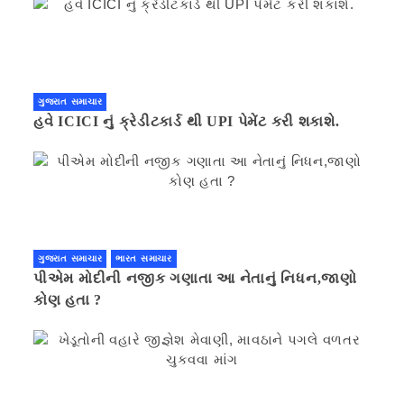
ગુજરાત સમાચાર
હવે ICICI નું ક્રેડીટકાર્ડ થી UPI પેમેંટ કરી શકાશે.
ગુજરાત સમાચાર
ભારત સમાચાર
પીએમ મોદીની નજીક ગણાતા આ નેતાનું નિધન,જાણો
કોણ હતા ?