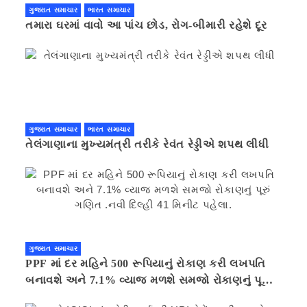
ગુજરાત સમાચાર
ભારત સમાચાર
તમારા ઘરમાં વાવો આ પાંચ છોડ, રોગ-બીમારી રહેશે દૂર
ગુજરાત સમાચાર
ભારત સમાચાર
તેલંગાણાના મુખ્યમંત્રી તરીકે રેવંત રેડ્ડીએ શપથ લીધી
ગુજરાત સમાચાર
PPF માં દર મહિને 500 રૂપિયાનું રોકાણ કરી લખપતિ
બનાવશે અને 7.1% વ્યાજ મળશે સમજો રોકાણનું પૂરું
ગણિત .નવી દિલ્હી 41 મિનીટ પહેલા.