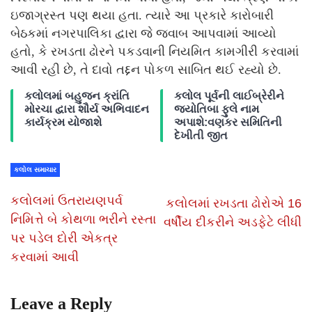
ઇજાગ્રસ્ત પણ થયા હતા. ત્યારે આ પ્રકારે કારોબારી
બેઠકમાં નગરપાલિકા દ્વારા જે જવાબ આપવામાં આવ્યો
હતો, કે રખડતા ઢોરને પકડવાની નિયમિત કામગીરી કરવામાં
આવી રહી છે, તે દાવો તદ્દન પોકળ સાબિત થઈ રહ્યો છે.
કલોલમાં બહુજન ક્રાંતિ
કલોલ પૂર્વની લાઈબ્રેરીને
મોરચા દ્વારા શૌર્ય અભિવાદન
જ્યોતિબા ફુલે નામ
કાર્યક્રમ યોજાશે
અપાશે:વણકર સમિતિની
દેખીતી જીત
કલોલ સમાચાર
કલોલમાં ઉતરાયણપર્વ
કલોલમાં રખડતા ઢોરોએ 16
નિમિત્તે બે કોથળા ભરીને રસ્તા
વર્ષીય દીકરીને અડફેટે લીધી
પર પડેલ દોરી એકત્ર
કરવામાં આવી
Leave a Reply