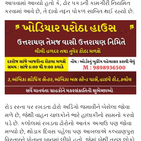
આપવામાં આવ્યો હતો કે, ઢોર પકડની કામગીરી નિયમિત
કરવામાં આવે છે, તે દાવો તદ્દન પોકળ સાબિત થઈ રહ્યો છે.
રોડ રસ્તા પર રખડતા ઢોરો અડિંગો જમાવીને બેસેલા જોવા
મળે છે, જેથી વાહન ચાલકોને ભારે હાલાકીનો સામનો કરવો
પડે છે. કલોલમાં રખડતા ઢોરોનો આતંક અગાઉ પણ જોવા
મળ્યો છે, થોડાક દિવસ પહેલા પણ આખલાએ કલ્યાણપુરા
વિસ્તારને પોતાના બાનમાં લીધો હતો, જેમાં બેથી ત્રણ લોકો