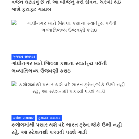
વજન ઘટાડવું છે તો આ બીજનું કરો સેવન, ચરબી થઇ
જશે ફટાફટ ગાયબ
ગુજરાત સમાચાર
ગાંધીનગર ખાતે જિલ્લા કક્ષાના સ્વાતંત્ર્ય પર્વની
ભવ્યાતિભવ્ય ઉજવણી કરાઇ
કલોલ સમાચાર
ગુજરાત સમાચાર
કલોલમાંથી પસાર થશે વંદે ભારત ટ્રેન,જોકે ઉભી નહી
રહે, આ સ્ટેશનથી પકડવી પડશે ગાડી