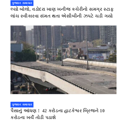
ગુજરાત સમાચાર
લ્યો બોલો, વડોદરા ખાણ ખનીજ કચેરીનો સમગ્ર સ્ટાફ
લાંચ સ્વીકારવા સંમત થતા એસીબીની ઝપટે ચડી ગયો
ગુજરાત સમાચાર
પૈસાનું આંધણ ! 42 કરોડના હાટકેશ્વર બ્રિજને 10
કરોડના ખર્ચે તોડી પડાશે