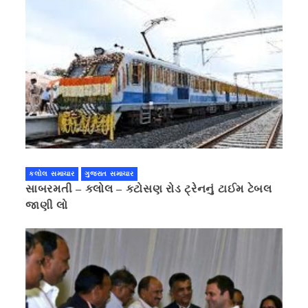
કલોલ સમાચાર
ગુજરાત સમાચાર
સાબરમતી – કલોલ – કટોસણ રોડ ટ્રેનનું ટાઈમ ટેબલ
જાણી લો