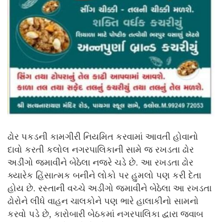
ઢોર પકડની કામગીરી નિયમિત કરવામાં આવતી હોવાનો
દાવો કરતી કલોલ નગરપાલિકાની સામે જ રખડતા ઢોર
અડીંગો જમાવીને બેઠેલા નજરે ચડે છે. આ રખડતા ઢોર
ક્યારેક હિંસાત્મક બનીને લોકો પર હુમલો પણ કરી દેતા
હોય છે. રસ્તાની વચ્ચે અડીગો જમાવીને બેઠેલા આ રખડતા
ઢોરોને લીધે વાહન ચાલકોને પણ ભારે હાલાકીનો સામનો
કરવો પડે છે, કારોબારી બેઠકમાં નગરપાલિકા દ્વારા જવાબ