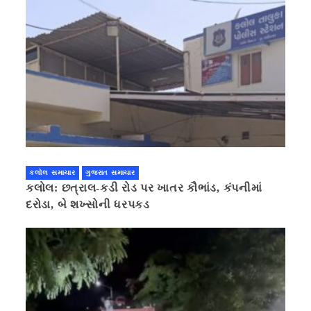
કલોલ સમાચાર
ગુજરાત સમાચાર
કલોલ: છત્રાલ-કડી રોડ પર ખાતર કૌભાંડ, કંપનીમાં
દરોડા, બે શખ્સોની ધરપકડ