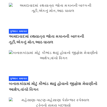
ગુજરાત સમાચાર
અમદાવાદમાં રથયાત્રા જોતા મકાનની બાલ્કની
તૂટી,એકનું મોત,આઠ ઘાયલ
ગુજરાત સમાચાર
બનાસકાંઠામાં મોટું કૌભાંડ થયું હોવાનો જીજ્ઞેશ મેવાણીનો
આક્ષેપ,વાંચો વિગત