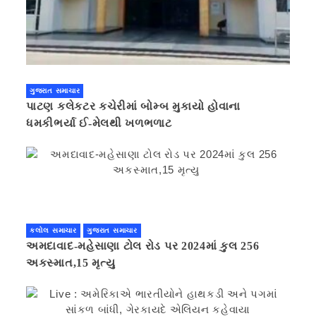
ગુજરાત સમાચાર
પાટણ કલેકટર કચેરીમાં બોમ્બ મુકાયો હોવાના
ધમકીભર્યા ઈ-મેલથી ખળભળાટ
કલોલ સમાચાર
ગુજરાત સમાચાર
અમદાવાદ-મહેસાણા ટોલ રોડ પર 2024માં કુલ 256
અકસ્માત,15 મૃત્યુ