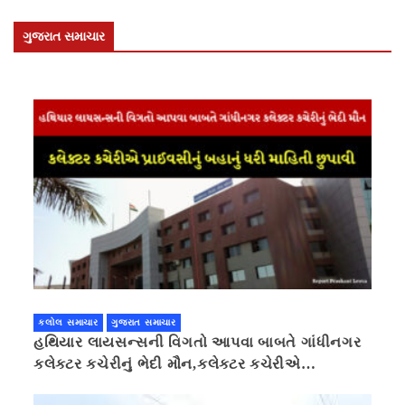
ગુજરાત સમાચાર
કલોલ સમાચાર
ગુજરાત સમાચાર
હથિયાર લાયસન્સની વિગતો આપવા બાબતે ગાંધીનગર
કલેક્ટર કચેરીનું ભેદી મૌન,કલેક્ટર કચેરીએ
પ્રાઈવસીનું બહાનું ધરી માહિતી છુપાવી