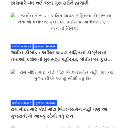
છાસવારે બંધ થઈ જતા મુસાફરોને હાલાકી
કલોલ સમાચાર
ગુજરાત સમાચાર
જમીન કૌભાંડ : અમિત ચાવડા સહિતનાં કોંગ્રેસના
નેતાઓ કલોલનાં મુલસણા પહોંચ્યા, ગાંધીનગર કૂચ
કરવાની ચિમકી
કલોલ સમાચાર
ગુજરાત સમાચાર
રામ મંદિર માટે કોઈ મોટા બિઝનેસમેન નહી પણ આ
ગુજરાતીએ આપ્યું સૌથી વધુ દાન