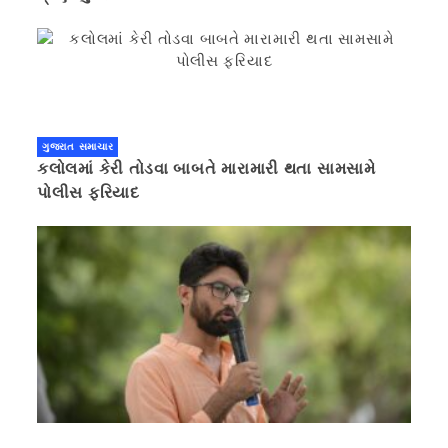
ગુજરાત સમાચાર
કલોલમાં કેરી તોડવા બાબતે મારામારી થતા સામસામે
પોલીસ ફરિયાદ