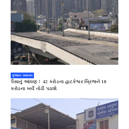
ગુજરાત સમાચાર
પૈસાનું આંધણ ! 42 કરોડના હાટકેશ્વર બ્રિજને 10
કરોડના ખર્ચે તોડી પડાશે