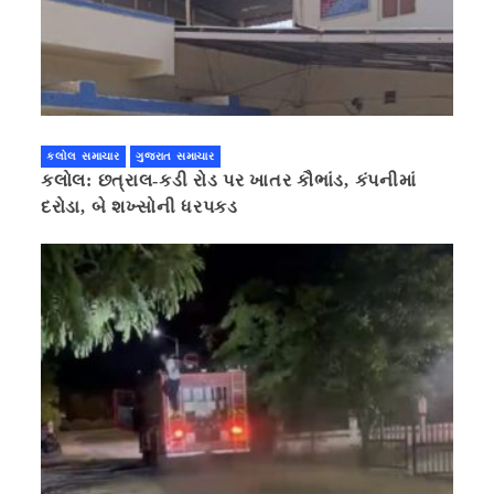
કલોલ સમાચાર
ગુજરાત સમાચાર
કલોલ: છત્રાલ-કડી રોડ પર ખાતર કૌભાંડ, કંપનીમાં
દરોડા, બે શખ્સોની ધરપકડ