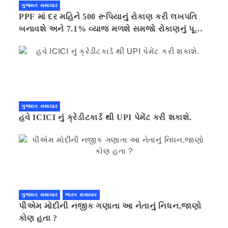
ગુજરાત સમાચાર
PPF માં દર મહિને 500 રૂપિયાનું રોકાણ કરી લખપતિ
બનાવશે અને 7.1% વ્યાજ મળશે સમજો રોકાણનું પૂરું
ગણિત .નવી દિલ્હી 41 મિનીટ પહેલા.
ગુજરાત સમાચાર
હવે ICICI નું ક્રેડીટકાર્ડ થી UPI પેમેંટ કરી શકાશે.
ગુજરાત સમાચાર
ભારત સમાચાર
પીએમ મોદીની નજીક ગણાતા આ નેતાનું નિધન,જાણો
કોણ હતા ?