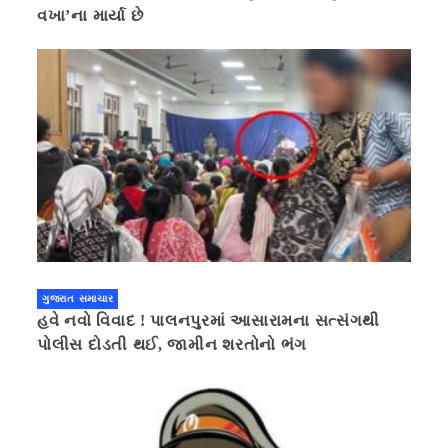
વખા’ના માર્યા છે
ગુજરાત સમાચાર
હવે નવો વિવાદ ! પાલનપુરમાં આસારામના સત્સંગથી
પોલીસ દોડતી થઈ, જામીન શરતોનો ભંગ