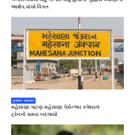
આક્ષેપ,વાંચો વિગત
ગુજરાત સમાચાર
મહેસાણા-પાટણ-મહેસાણા પેસેન્જર સ્પેશ્યલ
ટ્રેનનો સમય બદલાયો