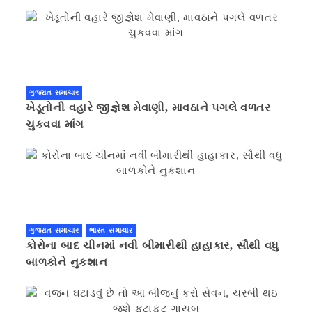
ગુજરાત સમાચાર
ખેડૂતોની વહારે જીજ્ઞેશ મેવાણી, માવઠાને પગલે વળતર
ચુકવવા માંગ
ગુજરાત સમાચાર
ભારત સમાચાર
કોરોના બાદ ચીનમાં નવી બીમારીથી હાહાકાર, સૌથી વધુ
બાળકોને નુકશાન