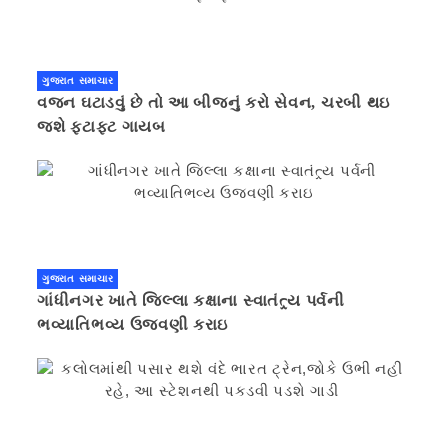
ગુજરાત સમાચાર
વજન ઘટાડવું છે તો આ બીજનું કરો સેવન, ચરબી થઇ
જશે ફટાફટ ગાયબ
ગુજરાત સમાચાર
ગાંધીનગર ખાતે જિલ્લા કક્ષાના સ્વાતંત્ર્ય પર્વની
ભવ્યાતિભવ્ય ઉજવણી કરાઇ