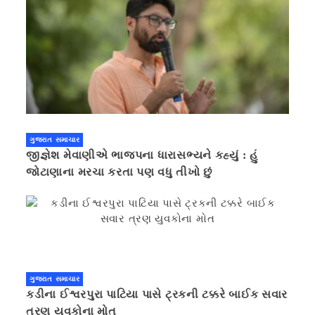
ગુજરાત સમાચાર
જીજ્ઞેશ મેવાણીએ ભાજપના ધારાસભ્યને કહ્યું : હું
જોટાણાના મરચા કરતા પણ વધુ તીખો છું
ગુજરાત સમાચાર
કડીના ઈશ્વરપુરા પાટિયા પાસે ટ્રકની ટક્કરે બાઈક સવાર
ત્રણ યુવકોના મોત