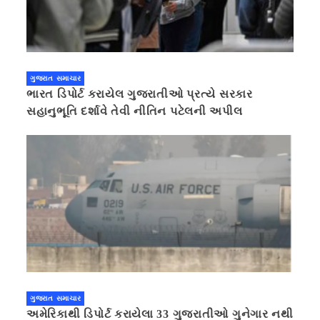
ગુજરાત સમાચાર
ભારત ડિપોર્ટ કરાયેલ ગુજરાતીઓ પ્રત્યે સરકાર
સહાનુભૂતિ દર્શાવે તેવી નીતિન પટેલની અપીલ
ગુજરાત સમાચાર
અમેરિકાથી ડિપોર્ટ કરાયેલા 33 ગુજરાતીઓ ગુનેગાર નથી