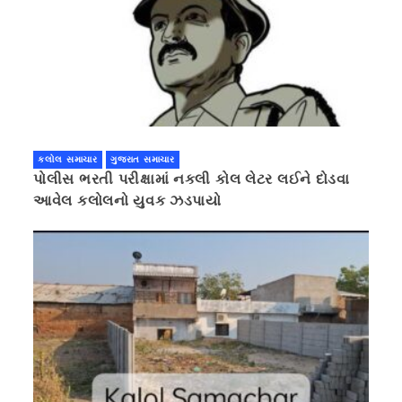
કલોલ સમાચાર
ગુજરાત સમાચાર
પોલીસ ભરતી પરીક્ષામાં નકલી કોલ લેટર લઈને દોડવા
આવેલ કલોલનો યુવક ઝડપાયો