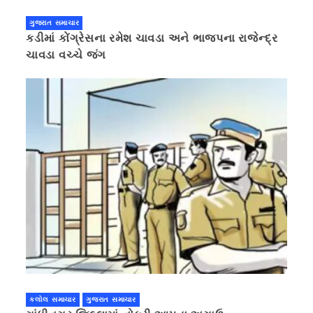
ગુજરાત સમાચાર
કડીમાં કોંગ્રેસના રમેશ ચાવડા અને ભાજપના રાજેન્દ્ર
ચાવડા વચ્ચે જંગ
કલોલ સમાચાર
ગુજરાત સમાચાર