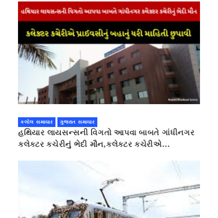
કલોલ સમાચાર
ગુજરાત સમાચાર
હથિયાર લાયસન્સની વિગતો આપવા બાબતે ગાંધીનગર
કલેક્ટર કચેરીનું ભેદી મૌન,કલેક્ટર કચેરીએ
પ્રાઈવસીનું બહાનું ધરી માહિતી છુપાવી