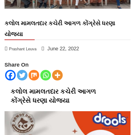
કલોલ મામલતદાર કચેરી આગળ કોંગ્રેસે ધરણા
યોજ્યા
June 22, 2022
Prashant Leuva
Share On
કલોલ મામલતદાર કચેરી આગળ
કોંગ્રેસે ધરણા યોજ્યા