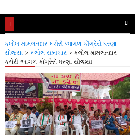
Toggle
navigation
કલોલ મામલતદાર કચેરી આગળ કોંગ્રેસે ધરણા
યોજ્યા
>
કલોલ સમાચાર
>
કલોલ મામલતદાર
કચેરી આગળ કોંગ્રેસે ધરણા યોજ્યા