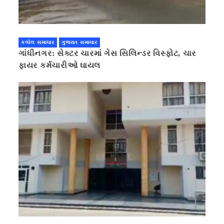
કલોલ સમાચાર
ગુજરાત સમાચાર
ગાંધીનગર: સેક્ટર ચારમાં ગેસ સિલિન્ડર વિસ્ફોટ, ચાર
ફાયર કર્મચારીઓ ઘાયલ