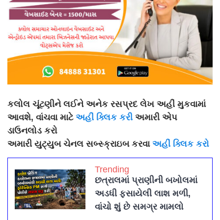
કલોલ ચૂંટણીને લઈને અનેક રસપ્રદ લેખ અહીં મુકવામાં
આવશે, વાંચવા માટે
અહીં ક્લિક કરી
અમારી એપ
ડાઉનલોડ કરો
અમારી યુટ્યુબ ચેનલ સબ્સ્ક્રાઇબ કરવા
અહીં ક્લિક કરો
Trending
છત્રાલમાં પ્રાણીની બખોલમાં
અડધી ફસાયેલી લાશ મળી,
વાંચો શું છે સમગ્ર મામલો