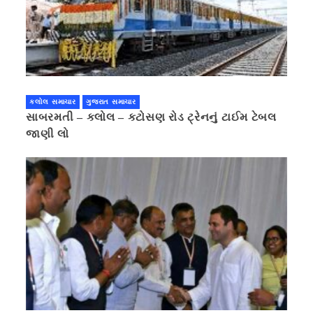
કલોલ સમાચાર
ગુજરાત સમાચાર
સાબરમતી – કલોલ – કટોસણ રોડ ટ્રેનનું ટાઈમ ટેબલ
જાણી લો