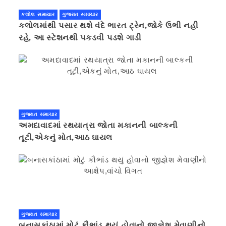
કલોલ સમાચાર
ગુજરાત સમાચાર
કલોલમાંથી પસાર થશે વંદે ભારત ટ્રેન,જોકે ઉભી નહી
રહે, આ સ્ટેશનથી પકડવી પડશે ગાડી
ગુજરાત સમાચાર
અમદાવાદમાં રથયાત્રા જોતા મકાનની બાલ્કની
તૂટી,એકનું મોત,આઠ ઘાયલ
ગુજરાત સમાચાર
બનાસકાંઠામાં મોટું કૌભાંડ થયું હોવાનો જીજ્ઞેશ મેવાણીનો