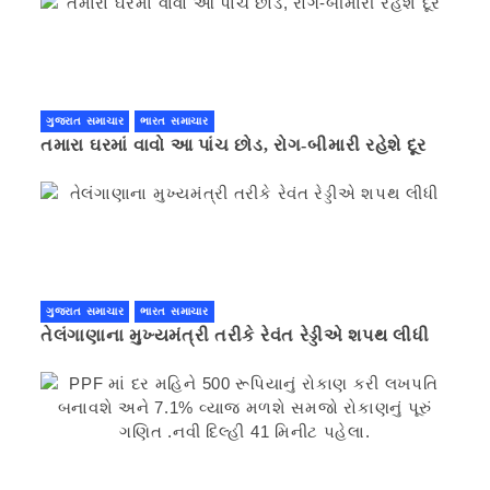
ગુજરાત સમાચાર
ભારત સમાચાર
તમારા ઘરમાં વાવો આ પાંચ છોડ, રોગ-બીમારી રહેશે દૂર
ગુજરાત સમાચાર
ભારત સમાચાર
તેલંગાણાના મુખ્યમંત્રી તરીકે રેવંત રેડ્ડીએ શપથ લીધી