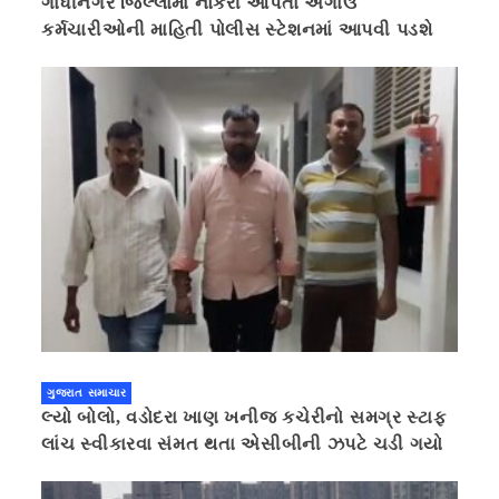
ગાંધીનગર જિલ્લામાં નોકરી આપતા અગાઉ
કર્મચારીઓની માહિતી પોલીસ સ્ટેશનમાં આપવી પડશે
ગુજરાત સમાચાર
લ્યો બોલો, વડોદરા ખાણ ખનીજ કચેરીનો સમગ્ર સ્ટાફ
લાંચ સ્વીકારવા સંમત થતા એસીબીની ઝપટે ચડી ગયો