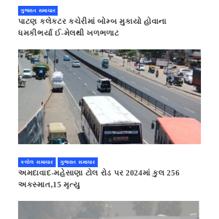
ગુજરાત સમાચાર
પાટણ કલેકટર કચેરીમાં બોમ્બ મુકાયો હોવાના
ધમકીભર્યા ઈ-મેલથી ખળભળાટ
કલોલ સમાચાર
ગુજરાત સમાચાર
અમદાવાદ-મહેસાણા ટોલ રોડ પર 2024માં કુલ 256
અકસ્માત,15 મૃત્યુ