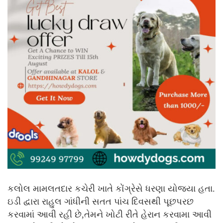
કલોલ મામલતદાર કચેરી ખાતે કોંગ્રેસે ધરણા યોજ્યા હતા.
ઇડી દ્વારા રાહુલ ગાંધીની સતત પાંચ દિવસથી પૂછપરછ
કરવામાં આવી રહી છે,તેમને ખોટી રીતે હેરાન કરવામા આવી