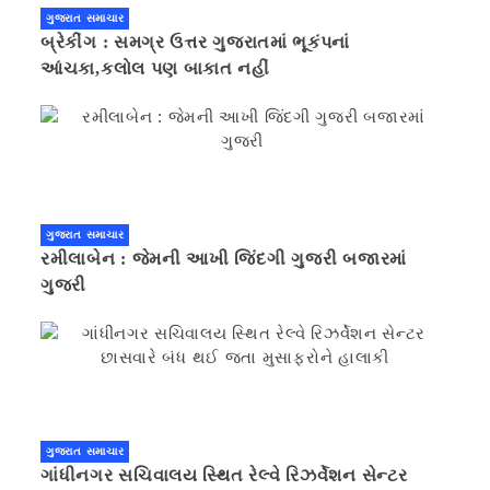
ગુજરાત સમાચાર
બ્રેકીંગ : સમગ્ર ઉત્તર ગુજરાતમાં ભૂકંપનાં
આંચકા,કલોલ પણ બાકાત નહીં
ગુજરાત સમાચાર
રમીલાબેન : જેમની આખી જિંદગી ગુજરી બજારમાં
ગુજરી
ગુજરાત સમાચાર
ગાંધીનગર સચિવાલય સ્થિત રેલ્વે રિઝર્વેશન સેન્ટર