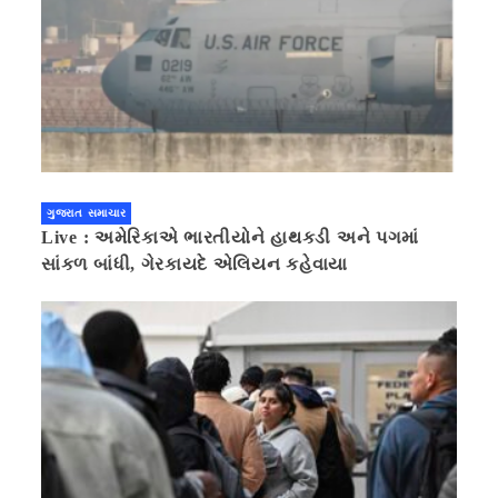
ગુજરાત સમાચાર
Live : અમેરિકાએ ભારતીયોને હાથકડી અને પગમાં
સાંકળ બાંધી, ગેરકાયદે એલિયન કહેવાયા