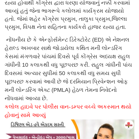
રહ્યા હોવાથી કોંગ્રેસ દ્વારા ધરણા યોજવાનું નક્કી કરવામાં
આવ્યું હતું જેના ભાગરૂપે કલોલમાં કાર્યક્રમ યોજાયો
હતો. જેમાં શહેર કોંગ્રેસ પ્રમુખ, તાલુકા પ્રમુખ,જિલ્લા
પ્રમુખ, વિપક્ષ નેતા સહિતના કાર્યકરો હાજર રહ્યા હતા.
નોંધનીય છે કે એન્ફોર્સમેન્ટ ડિરેક્ટોરેટ (ED) એ નેશનલ
હેરાલ્ડ અખબાર સાથે જોડાયેલા કથિત મની લોન્ડરિંગ
કેસમાં મંગળવારે પાંચમાં દિવસે પૂર્વ કોંગ્રેસ અધ્યક્ષ રાહુલ
ગાંધીની 10 કલાકથી વધુ પૂછપરછ કરી. રાહુલ ગાંધીની પાંચ
દિવસમાં અત્યાર સુધીમાં 50 કલાકથી વધુ સમય સુધી
પૂછપરછ કરવામાં આવી છે જે દરમિયાન પ્રિવેન્શન ઓફ
મની લોન્ડરિંગ એક્ટ (PMLA) હેઠળ તેમના નિવેદનો
નોંધવામાં આવ્યા છે.
કલોલ હાઇવે પર પોલીસ વાન-ડમ્પર વચ્ચે અકસ્માત થયો
હોવાનું સામે આવ્યું