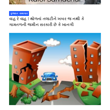
ગુજરાત સમાચાર
વાહ રે વાહ ! થોળનાં તલાટીને ખબર જ નથી કે
ગામતળની જમીન સરકારી છે કે ખાનગી