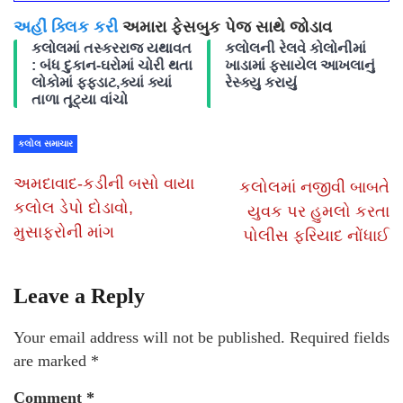
અહીં ક્લિક કરી
અમારા ફેસબુક પેજ સાથે જોડાવ
કલોલમાં તસ્કરરાજ યથાવત
કલોલની રેલવે કોલોનીમાં
: બંધ દુકાન-ઘરોમાં ચોરી થતા
ખાડામાં ફસાયેલ આખલાનું
લોકોમાં ફફડાટ,ક્યાં ક્યાં
રેસ્ક્યુ કરાયું
તાળા તૂટ્યા વાંચો
કલોલ સમાચાર
અમદાવાદ-કડીની બસો વાયા
કલોલમાં નજીવી બાબતે
કલોલ ડેપો દોડાવો,
યુવક પર હુમલો કરતા
મુસાફરોની માંગ
પોલીસ ફરિયાદ નોંધાઈ
Leave a Reply
Your email address will not be published.
Required fields
are marked
*
Comment
*