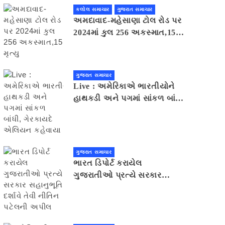
કલોલ સમાચાર
ગુજરાત સમાચાર
અમદાવાદ-મહેસાણા ટોલ રોડ પર
2024માં કુલ 256 અકસ્માત,15
મૃત્યુ
ગુજરાત સમાચાર
Live : અમેરિકાએ ભારતીયોને
હાથકડી અને પગમાં સાંકળ બાંધી,
ગેરકાયદે એલિયન કહેવાયા
ગુજરાત સમાચાર
ભારત ડિપોર્ટ કરાયેલ
ગુજરાતીઓ પ્રત્યે સરકાર
સહાનુભૂતિ દર્શાવે તેવી નીતિન
પટેલની અપીલ