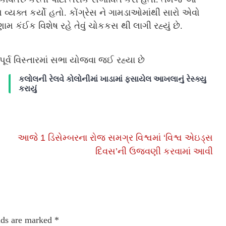
ણ વ્યક્ત કર્યો હતો. કોંગ્રેસ ને ગામડાઓમાંથી સારો એવો
ામ કંઈક વિશેષ રહે તેવું ચોકકસ થી લાગી રહ્યું છે.
ર્વ વિસ્તારમાં સભા યોજવા જઈ રહ્યા છે
કલોલની રેલવે કોલોનીમાં ખાડામાં ફસાયેલ આખલાનું રેસ્ક્યુ
કરાયું
આજે 1 ડિસેમ્બરના રોજ સમગ્ર વિશ્વમાં ‘વિશ્વ એઇડ્સ
ય
દિવસ’ની ઉજવણી કરવામાં આવી
lds are marked
*