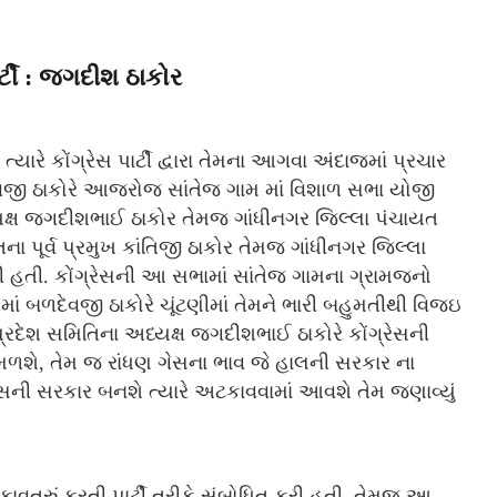
ટી : જગદીશ ઠાકોર
ારે કોંગ્રેસ પાર્ટી દ્વારા તેમના આગવા અંદાજમાં પ્રચાર
ેવજી ઠાકોરે આજરોજ સાંતેજ ગામ માં વિશાળ સભા યોજી
્યક્ષ જગદીશભાઈ ઠાકોર તેમજ ગાંધીનગર જિલ્લા પંચાયત
 પૂર્વ પ્રમુખ કાંતિજી ઠાકોર તેમજ ગાંધીનગર જિલ્લા
પી હતી. કોંગ્રેસની આ સભામાં સાંતેજ ગામના ગ્રામજનો
માં બળદેવજી ઠાકોરે ચૂંટણીમાં તેમને ભારી બહુમતીથી વિજઇ
્રદેશ સમિતિના અધ્યક્ષ જગદીશભાઈ ઠાકોરે કોંગ્રેસની
ળશે, તેમ જ રાંધણ ગેસના ભાવ જે હાલની સરકાર ના
્રેસની સરકાર બનશે ત્યારે અટકાવવામાં આવશે તેમ જણાવ્યું
 કાવતરું કરતી પાર્ટી તરીકે સંબોધિત કરી હતી. તેમજ આ