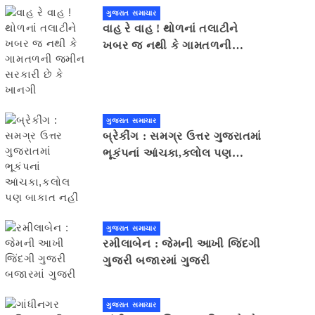
ગુજરાત સમાચાર
વાહ રે વાહ ! થોળનાં તલાટીને
ખબર જ નથી કે ગામતળની
જમીન સરકારી છે કે ખાનગી
ગુજરાત સમાચાર
બ્રેકીંગ : સમગ્ર ઉત્તર ગુજરાતમાં
ભૂકંપનાં આંચકા,કલોલ પણ
બાકાત નહીં
ગુજરાત સમાચાર
રમીલાબેન : જેમની આખી જિંદગી
ગુજરી બજારમાં ગુજરી
ગુજરાત સમાચાર