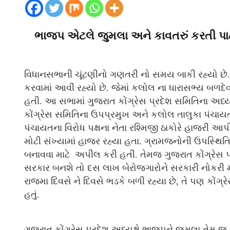
ભાજપ એટલે જુમલા અને કાવતરું કરતી પાર્
વિધાનસભાની ચૂંટણીનો ગણતરી નો સમય બાકી રહ્યો છે. ત્ય
કરવામાં આવી રહ્યો છે. જેમાં કલોલ ના ધારાસભ્ય બળદ
હતી. આ સભામાં ગુજરાત કોંગ્રેસ પ્રદેશ સમિતિના અધ
કોંગ્રેસ સમિતિના ઉપપ્રમુખ અને કલોલ તાલુકા પંચાયતના
પંચાયતના વિરોધ પક્ષના નેતા રશ્મિજી ઠાકોરે હાજરી આ
મોટી સંખ્યામાં હાજર રહ્યા હતા. ગ્રામજનોની ઉપસ્થિતિ
બનાવવા માટે અપીલ કરી હતી. તેમજ ગુજરાત કોંગ્રેસ પ
સરકાર બનશે તો દસ લાખ બેરોજગારોને સરકારી નોકરી મ
રાજમા દિવસે ને દિવસે ભડકે બળી રહ્યા છે, તે પણ કોંગ
હતું.
ગુજરાત કોંગ્રેસ પ્રદેશ અધ્યક્ષે ભાજપને જુમલા તેમ જ