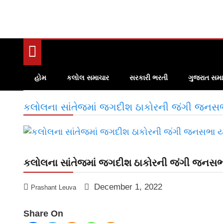
હોમ
કલોલ સમાચાર
સરકારી ભરતી
ગુજરાત સમા
કલોલના સાંતેજમાં જગદીશ ઠાકોરની જંગી જનસ
કલોલના સાંતેજમાં જગદીશ ઠાકોરની જંગી જનસ
December 1, 2022
Prashant Leuva
Share On