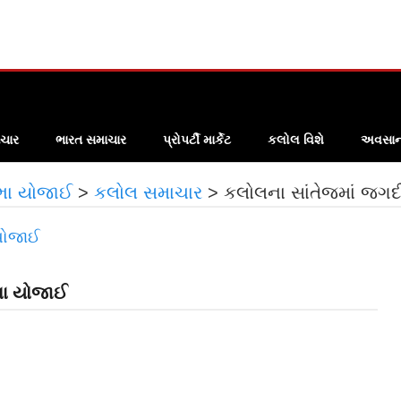
ચાર
ભારત સમાચાર
પ્રોપર્ટી માર્કેટ
કલોલ વિશે
અવસાન 
ભા યોજાઈ
>
કલોલ સમાચાર
>
કલોલના સાંતેજમાં જગ
ભા યોજાઈ