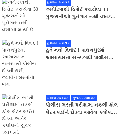
ગુજરાત સમાચાર
અમેરિકાથી ડિપોર્ટ કરાયેલા 33
ગુજરાતીઓ ગુનેગાર નથી વખા’ના
માર્યા છે
ગુજરાત સમાચાર
હવે નવો વિવાદ ! પાલનપુરમાં
આસારામના સત્સંગથી પોલીસ
દોડતી થઈ, જામીન શરતોનો ભંગ
કલોલ સમાચાર
ગુજરાત સમાચાર
પોલીસ ભરતી પરીક્ષામાં નકલી કોલ
લેટર લઈને દોડવા આવેલ કલોલનો
યુવક ઝડપાયો