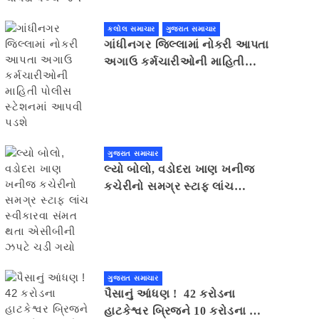
કલોલ સમાચાર
ગુજરાત સમાચાર
ગાંધીનગર જિલ્લામાં નોકરી આપતા
અગાઉ કર્મચારીઓની માહિતી
પોલીસ સ્ટેશનમાં આપવી પડશે
ગુજરાત સમાચાર
લ્યો બોલો, વડોદરા ખાણ ખનીજ
કચેરીનો સમગ્ર સ્ટાફ લાંચ
સ્વીકારવા સંમત થતા એસીબીની
ઝપટે ચડી ગયો
ગુજરાત સમાચાર
પૈસાનું આંધણ ! 42 કરોડના
હાટકેશ્વર બ્રિજને 10 કરોડના ખર્ચે