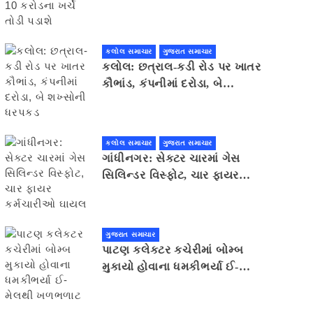
તોડી પડાશે
કલોલ સમાચાર
ગુજરાત સમાચાર
કલોલ: છત્રાલ-કડી રોડ પર ખાતર
કૌભાંડ, કંપનીમાં દરોડા, બે
શખ્સોની ધરપકડ
કલોલ સમાચાર
ગુજરાત સમાચાર
ગાંધીનગર: સેક્ટર ચારમાં ગેસ
સિલિન્ડર વિસ્ફોટ, ચાર ફાયર
કર્મચારીઓ ઘાયલ
ગુજરાત સમાચાર
પાટણ કલેકટર કચેરીમાં બોમ્બ
મુકાયો હોવાના ધમકીભર્યા ઈ-
મેલથી ખળભળાટ