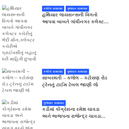
કલોલ સમાચાર
ગુજરાત સમાચાર
હથિયાર લાયસન્સની વિગતો
આપવા બાબતે ગાંધીનગર કલેક્ટર
કચેરીનું ભેદી મૌન,કલેક્ટર
કચેરીએ પ્રાઈવસીનું બહાનું ધરી
માહિતી છુપાવી
કલોલ સમાચાર
ગુજરાત સમાચાર
સાબરમતી – કલોલ – કટોસણ રોડ
ટ્રેનનું ટાઈમ ટેબલ જાણી લો
ગુજરાત સમાચાર
કડીમાં કોંગ્રેસના રમેશ ચાવડા
અને ભાજપના રાજેન્દ્ર ચાવડા
વચ્ચે જંગ