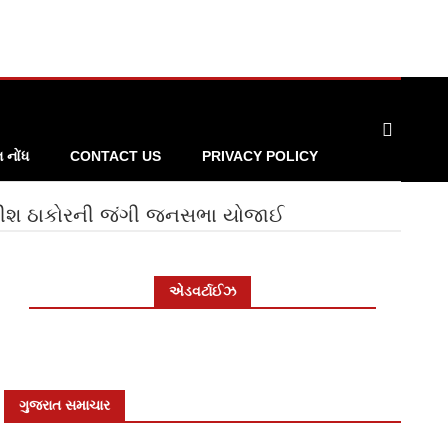
નોંધ
CONTACT US
PRIVACY POLICY
દીશ ઠાકોરની જંગી જનસભા યોજાઈ
એડવર્ટાઈઝ
ગુજરાત સમાચાર