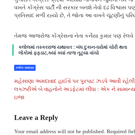
વખતે કોંગ્રેસ પાર્ટી ની સરકાર બનશે તેવો દઢ વિશ્વાસ પ
પ્રતિસાદ મળી રહ્યો છે, તે જોતા આ વખતે ચૂંટણીનું પરિણ
તેમજ આજરોજ કોંગ્રેસના નેતા કનૈયા કુમાર પણ રેલવે પૂ
કલોલમાં તસ્કરરાજ યથાવત : બંધ દુકાન-ઘરોમાં ચોરી થતા
લોકોમાં ફફડાટ,ક્યાં ક્યાં તાળા તૂટ્યા વાંચો
કલોલ સમાચાર
મહેસાણા અમદાવાદ હાઈવે પર પુરપાટ ઝડપે આવી રહેલી
લક્ઝરીએ બે વાહનોને અડફેટમાં લીધા : એક ને સામાન્
ઇજા
Leave a Reply
Your email address will not be published.
Required fie