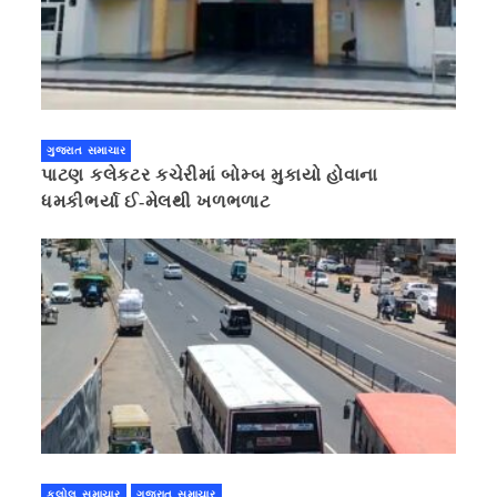
ગુજરાત સમાચાર
પાટણ કલેકટર કચેરીમાં બોમ્બ મુકાયો હોવાના
ધમકીભર્યા ઈ-મેલથી ખળભળાટ
કલોલ સમાચાર
ગુજરાત સમાચાર