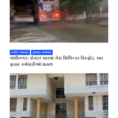
કલોલ સમાચાર
ગુજરાત સમાચાર
ગાંધીનગર: સેક્ટર ચારમાં ગેસ સિલિન્ડર વિસ્ફોટ, ચાર
ફાયર કર્મચારીઓ ઘાયલ