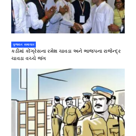
ગુજરાત સમાચાર
કડીમાં કોંગ્રેસના રમેશ ચાવડા અને ભાજપના રાજેન્દ્ર
ચાવડા વચ્ચે જંગ