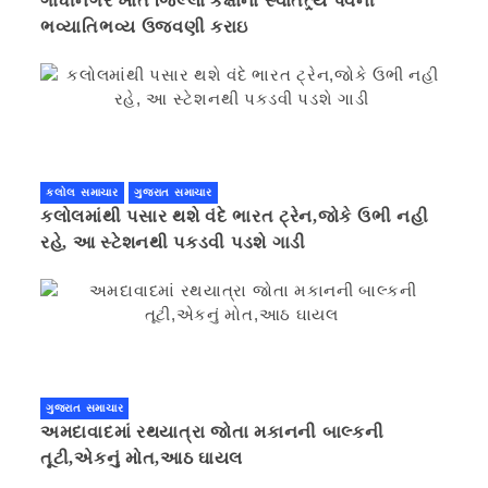
ગાંધીનગર ખાતે જિલ્લા કક્ષાના સ્વાતંત્ર્ય પર્વની
ભવ્યાતિભવ્ય ઉજવણી કરાઇ
કલોલ સમાચાર
ગુજરાત સમાચાર
કલોલમાંથી પસાર થશે વંદે ભારત ટ્રેન,જોકે ઉભી નહી
રહે, આ સ્ટેશનથી પકડવી પડશે ગાડી
ગુજરાત સમાચાર
અમદાવાદમાં રથયાત્રા જોતા મકાનની બાલ્કની
તૂટી,એકનું મોત,આઠ ઘાયલ