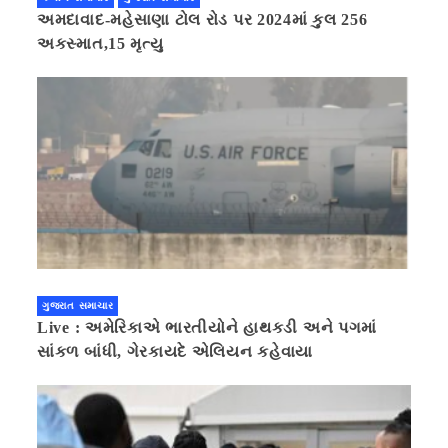
અમદાવાદ-મહેસાણા ટોલ રોડ પર 2024માં કુલ 256
અકસ્માત,15 મૃત્યુ
ગુજરાત સમાચાર
Live : અમેરિકાએ ભારતીયોને હાથકડી અને પગમાં
સાંકળ બાંધી, ગેરકાયદે એલિયન કહેવાયા