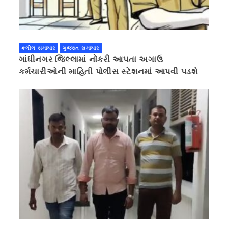
કલોલ સમાચાર
ગુજરાત સમાચાર
ગાંધીનગર જિલ્લામાં નોકરી આપતા અગાઉ
કર્મચારીઓની માહિતી પોલીસ સ્ટેશનમાં આપવી પડશે