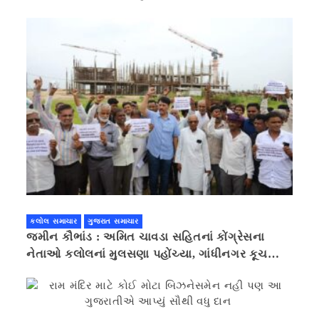
કલોલ સમાચાર
ગુજરાત સમાચાર
જમીન કૌભાંડ : અમિત ચાવડા સહિતનાં કોંગ્રેસના
નેતાઓ કલોલનાં મુલસણા પહોંચ્યા, ગાંધીનગર કૂચ
કરવાની ચિમકી