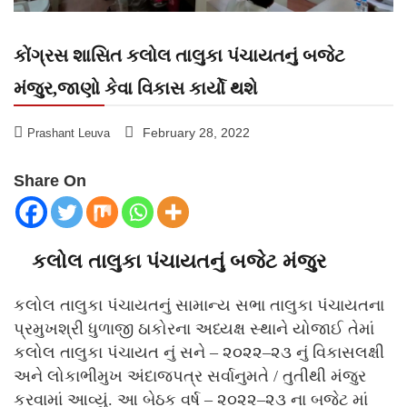
કોંગ્રસ શાસિત કલોલ તાલુકા પંચાયતનું બજેટ
મંજુર,જાણો કેવા વિકાસ કાર્યો થશે
February 28, 2022
Prashant Leuva
Share On
કલોલ તાલુકા પંચાયતનું બજેટ મંજુર
કલોલ તાલુકા પંચાયતનું સામાન્ય સભા તાલુકા પંચાયતના
પ્રમુખશ્રી ધુળાજી ઠાકોરના અધ્યક્ષ સ્થાને યોજાઈ તેમાં
કલોલ તાલુકા પંચાયત નું સને – ૨૦૨૨–૨૩ નું વિકાસલક્ષી
અને લોકાભીમુખ અંદાજપત્ર સર્વાનુમતે / તુતીથી મંજુર
કરવામાં આવ્યું. આ બેઠક વર્ષ – ૨૦૨૨–૨૩ ના બજેટ માં