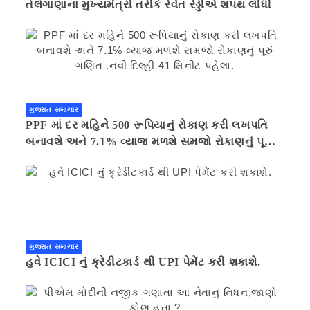
તેલંગાણાના મુખ્યમંત્રી તરીકે રેવંત રેડ્ડીએ શપથ લીધી
ગુજરાત સમાચાર
PPF માં દર મહિને 500 રૂપિયાનું રોકાણ કરી લખપતિ
બનાવશે અને 7.1% વ્યાજ મળશે સમજો રોકાણનું પૂરું
ગણિત .નવી દિલ્હી 41 મિનીટ પહેલા.
ગુજરાત સમાચાર
હવે ICICI નું ક્રેડીટકાર્ડ થી UPI પેમેંટ કરી શકાશે.