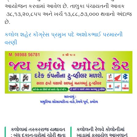
આયોજન કરવામાં આવેલ છે. તાલુકા પંચાયતની આવક
૩૮,૧૩,૨૦,૮૫૫ અને ખર્ચ ૧૩,૮૮,૭૩,૦૦૦ થવાનો અંદાજ
છે.
કલોલ શહેર કોંગ્રેસ પ્રમુખ પદે અશોકભાઈ પરમારની
વરણી
કલોલમાં તસ્કરરાજ યથાવત
કલોલની રેલવે કોલોનીમાં
: બંધ દુકાન-ઘરોમાં ચોરી થતા
ખાડામાં ફસાયેલ આખલાનું