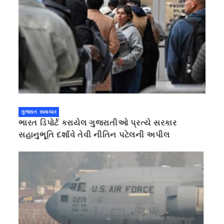
ગુજરાત સમાચાર
ભારત ડિપોર્ટ કરાયેલ ગુજરાતીઓ પ્રત્યે સરકાર
સહાનુભૂતિ દર્શાવે તેવી નીતિન પટેલની અપીલ