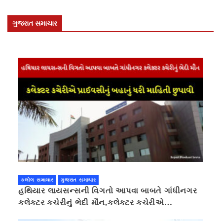
ગુજરાત સમાચાર
કલોલ સમાચાર
ગુજરાત સમાચાર
હથિયાર લાયસન્સની વિગતો આપવા બાબતે ગાંધીનગર
કલેક્ટર કચેરીનું ભેદી મૌન,કલેક્ટર કચેરીએ
પ્રાઈવસીનું બહાનું ધરી માહિતી છુપાવી