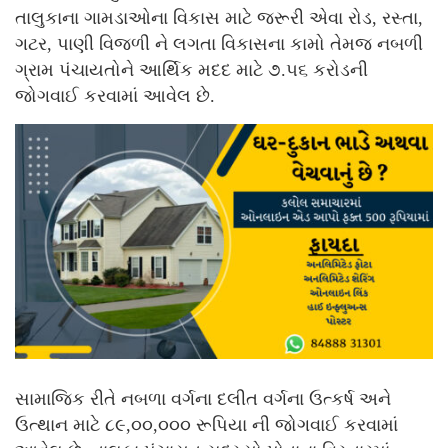
તાલુકાના ગામડાઓના વિકાસ માટે જરૂરી એવા રોડ, રસ્તા,
ગટર, પાણી વિજળી ને લગતા વિકાસના કામો તેમજ નબળી
ગ્રામ પંચાયતોને આર્થિક મદદ માટે ૭.૫૬ કરોડની
જોગવાઈ કરવામાં આવેલ છે.
સામાજિક રીતે નબળા વર્ગના દલીત વર્ગના ઉત્કર્ષ અને
ઉત્થાન માટે ૮૯,૦૦,૦૦૦ રૂપિયા ની જોગવાઈ કરવામાં