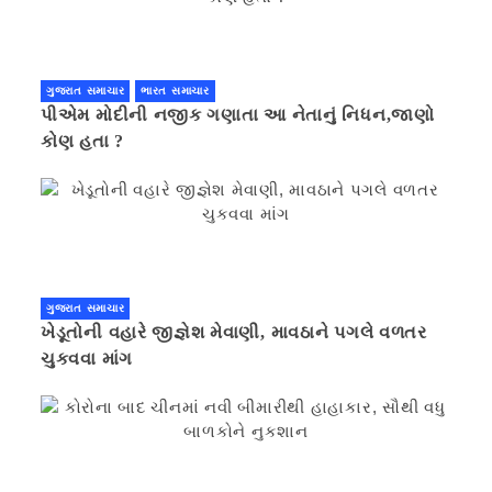
ગુજરાત સમાચાર
ભારત સમાચાર
પીએમ મોદીની નજીક ગણાતા આ નેતાનું નિધન,જાણો
કોણ હતા ?
ગુજરાત સમાચાર
ખેડૂતોની વહારે જીજ્ઞેશ મેવાણી, માવઠાને પગલે વળતર
ચુકવવા માંગ