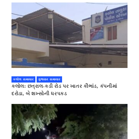
કલોલ સમાચાર
ગુજરાત સમાચાર
કલોલ: છત્રાલ-કડી રોડ પર ખાતર કૌભાંડ, કંપનીમાં
દરોડા, બે શખ્સોની ધરપકડ