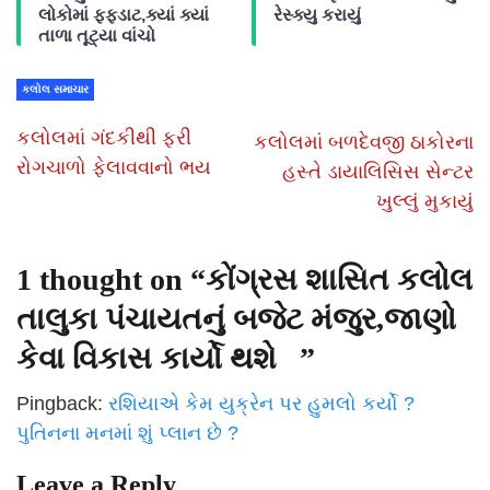
લોકોમાં ફફડાટ,ક્યાં ક્યાં
રેસ્ક્યુ કરાયું
તાળા તૂટ્યા વાંચો
કલોલ સમાચાર
કલોલમાં ગંદકીથી ફરી
કલોલમાં બળદેવજી ઠાકોરના
રોગચાળો ફેલાવવાનો ભય
હસ્તે ડાયાલિસિસ સેન્ટર
ખુલ્લું મુકાયું
1 thought on “
કોંગ્રસ શાસિત કલોલ
તાલુકા પંચાયતનું બજેટ મંજુર,જાણો
કેવા વિકાસ કાર્યો થશે
”
Pingback:
રશિયાએ કેમ યુક્રેન પર હુમલો કર્યો ?
પુતિનના મનમાં શું પ્લાન છે ?
Leave a Reply