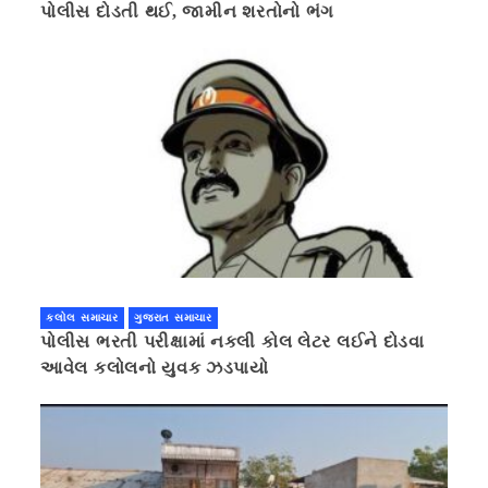
પોલીસ દોડતી થઈ, જામીન શરતોનો ભંગ
કલોલ સમાચાર
ગુજરાત સમાચાર
પોલીસ ભરતી પરીક્ષામાં નકલી કોલ લેટર લઈને દોડવા
આવેલ કલોલનો યુવક ઝડપાયો