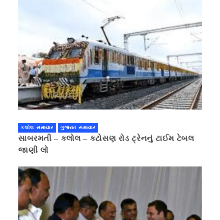
કલોલ સમાચાર
ગુજરાત સમાચાર
સાબરમતી – કલોલ – કટોસણ રોડ ટ્રેનનું ટાઈમ ટેબલ
જાણી લો