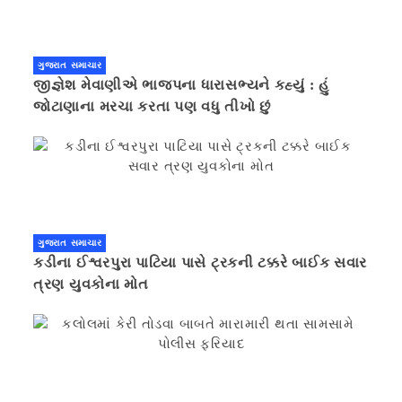
ગુજરાત સમાચાર
જીજ્ઞેશ મેવાણીએ ભાજપના ધારાસભ્યને કહ્યું : હું
જોટાણાના મરચા કરતા પણ વધુ તીખો છું
ગુજરાત સમાચાર
કડીના ઈશ્વરપુરા પાટિયા પાસે ટ્રકની ટક્કરે બાઈક સવાર
ત્રણ યુવકોના મોત