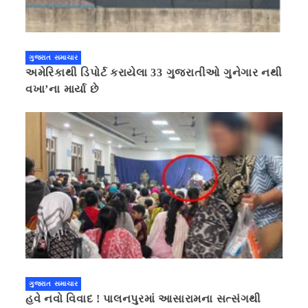
ગુજરાત સમાચાર
અમેરિકાથી ડિપોર્ટ કરાયેલા 33 ગુજરાતીઓ ગુનેગાર નથી
વખા’ના માર્યા છે
ગુજરાત સમાચાર
હવે નવો વિવાદ ! પાલનપુરમાં આસારામના સત્સંગથી