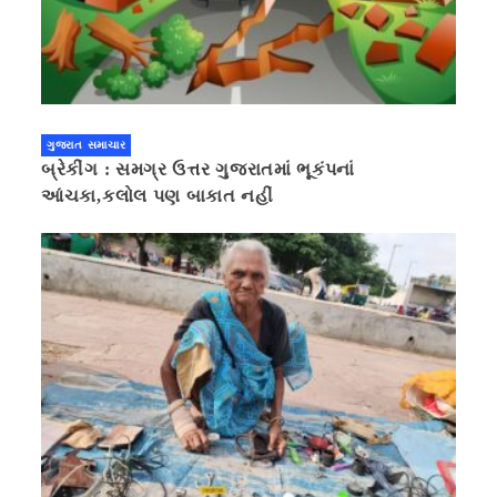
ગુજરાત સમાચાર
બ્રેકીંગ : સમગ્ર ઉત્તર ગુજરાતમાં ભૂકંપનાં
આંચકા,કલોલ પણ બાકાત નહીં