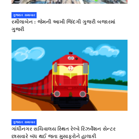
ગુજરાત સમાચાર
રમીલાબેન : જેમની આખી જિંદગી ગુજરી બજારમાં
ગુજરી
ગુજરાત સમાચાર
ગાંધીનગર સચિવાલય સ્થિત રેલ્વે રિઝર્વેશન સેન્ટર
છાસવારે બંધ થઈ જતા મુસાફરોને હાલાકી