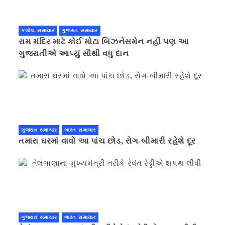
કલોલ સમાચાર
ગુજરાત સમાચાર
રામ મંદિર માટે કોઈ મોટા બિઝનેસમેન નહી પણ આ
ગુજરાતીએ આપ્યું સૌથી વધુ દાન
ગુજરાત સમાચાર
ભારત સમાચાર
તમારા ઘરમાં વાવો આ પાંચ છોડ, રોગ-બીમારી રહેશે દૂર
ગુજરાત સમાચાર
ભારત સમાચાર