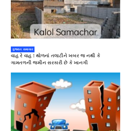
ગુજરાત સમાચાર
વાહ રે વાહ ! થોળનાં તલાટીને ખબર જ નથી કે
ગામતળની જમીન સરકારી છે કે ખાનગી