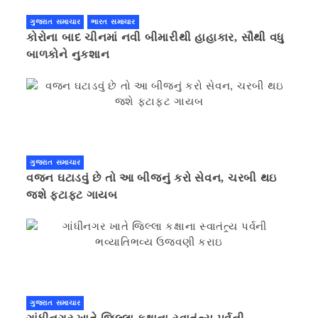
ગુજરાત સમાચાર
ભારત સમાચાર
કોરોના બાદ ચીનમાં નવી બીમારીથી હાહાકાર, સૌથી વધુ
બાળકોને નુકશાન
ગુજરાત સમાચાર
વજન ઘટાડવું છે તો આ બીજનું કરો સેવન, ચરબી થઇ
જશે ફટાફટ ગાયબ
ગુજરાત સમાચાર