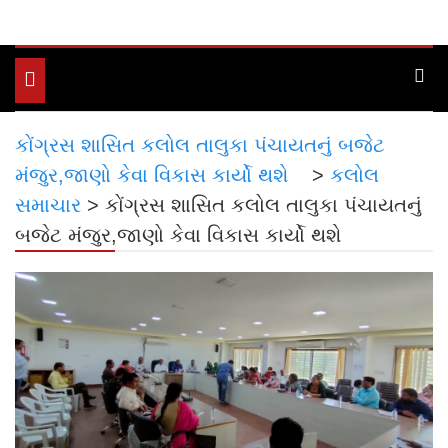
Toggle
navigation
કોંગ્રસ શાસિત કલોલ તાલુકા પંચાયતનું બજેટ
મંજુર,જાણો કેવા વિકાસ કાર્યો થશે
>
કલોલ
સમાચાર
>
કોંગ્રસ શાસિત કલોલ તાલુકા પંચાયતનું
બજેટ મંજુર,જાણો કેવા વિકાસ કાર્યો થશે