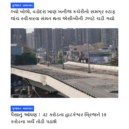
ગુજરાત સમાચાર
લ્યો બોલો, વડોદરા ખાણ ખનીજ કચેરીનો સમગ્ર સ્ટાફ
લાંચ સ્વીકારવા સંમત થતા એસીબીની ઝપટે ચડી ગયો
ગુજરાત સમાચાર
પૈસાનું આંધણ ! 42 કરોડના હાટકેશ્વર બ્રિજને 10
કરોડના ખર્ચે તોડી પડાશે