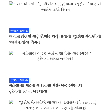
ગુજરાત સમાચાર
બનાસકાંઠામાં મોટું કૌભાંડ થયું હોવાનો જીજ્ઞેશ મેવાણીનો
આક્ષેપ,વાંચો વિગત
ગુજરાત સમાચાર
મહેસાણા-પાટણ-મહેસાણા પેસેન્જર સ્પેશ્યલ
ટ્રેનનો સમય બદલાયો