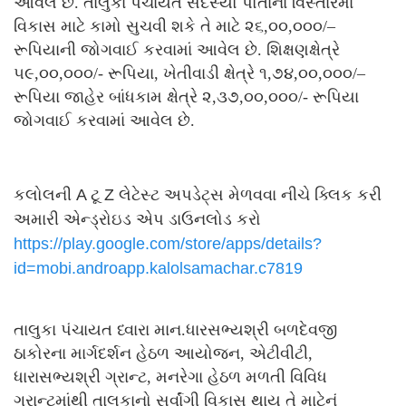
આવેલ છે. તાલુકા પંચાયત સદસ્યો પોતાના વિસ્તારમાં
વિકાસ માટે કામો સુચવી શકે તે માટે ૨૬,૦૦,૦૦૦/–
રૂપિયાની જોગવાઈ કરવામાં આવેલ છે. શિક્ષણક્ષેત્રે
૫૯,૦૦,૦૦૦/- રૂપિયા, ખેતીવાડી ક્ષેત્રે ૧,૭૪,૦૦,૦૦૦/–
રૂપિયા જાહેર બાંધકામ ક્ષેત્રે ૨,૩૭,૦૦,૦૦૦/- રૂપિયા
જોગવાઈ કરવામાં આવેલ છે.
કલોલની A ટૂ Z લેટેસ્ટ અપડેટ્સ મેળવવા નીચે ક્લિક કરી
અમારી એન્ડ્રોઇડ એપ ડાઉનલોડ કરો
https://play.google.com/store/
apps/details?
id=mobi.androapp.
kalolsamachar.c7819
તાલુકા પંચાયત ધ્વારા માન.ધારસભ્યશ્રી બળદેવજી
ઠાકોરના માર્ગદર્શન હેઠળ આયોજન, એટીવીટી,
ધારાસભ્યશ્રી ગ્રાન્ટ, મનરેગા હેઠળ મળતી વિવિધ
ગ્રાન્ટમાંથી તાલુકાનો સર્વાંગી વિકાસ થાય તે માટેનું