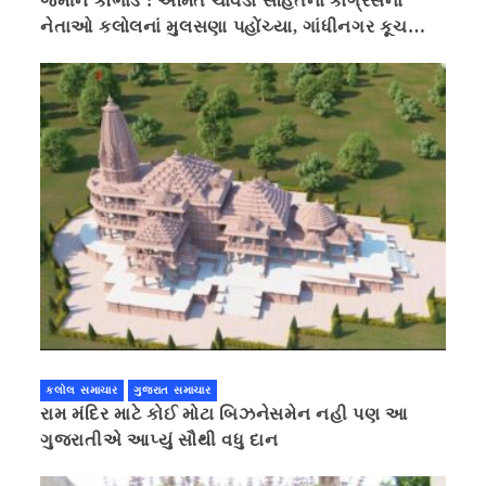
જમીન કૌભાંડ : અમિત ચાવડા સહિતનાં કોંગ્રેસના
નેતાઓ કલોલનાં મુલસણા પહોંચ્યા, ગાંધીનગર કૂચ
કરવાની ચિમકી
કલોલ સમાચાર
ગુજરાત સમાચાર
રામ મંદિર માટે કોઈ મોટા બિઝનેસમેન નહી પણ આ
ગુજરાતીએ આપ્યું સૌથી વધુ દાન