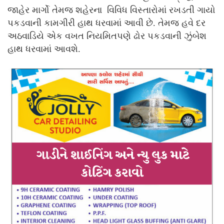
જાહેર માર્ગો તેમજ શહેરના વિવિધ વિસ્તારોમાં રખડતી ગાયો
પકડવાની કામગીરી હાથ ધરવામાં આવી છે. તેમજ હવે દર
અઠવાડિયે એક વખત નિયમિતપણે ઢોર પકડવાની ઝુંબેશ
હાથ ધરવામાં આવશે.