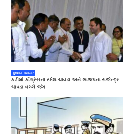
ગુજરાત સમાચાર
કડીમાં કોંગ્રેસના રમેશ ચાવડા અને ભાજપના રાજેન્દ્ર
ચાવડા વચ્ચે જંગ