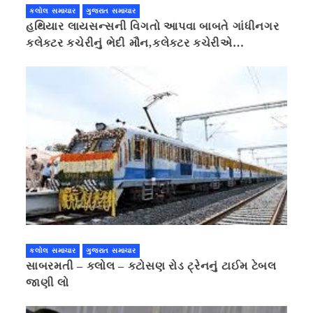
કલોલ સમાચાર
ગુજરાત સમાચાર
હથિયાર લાયસન્સની વિગતો આપવા બાબતે ગાંધીનગર
કલેક્ટર કચેરીનું ભેદી મૌન,કલેક્ટર કચેરીએ
પ્રાઈવસીનું બહાનું ધરી માહિતી છુપાવી
કલોલ સમાચાર
ગુજરાત સમાચાર
સાબરમતી – કલોલ – કટોસણ રોડ ટ્રેનનું ટાઈમ ટેબલ
જાણી લો