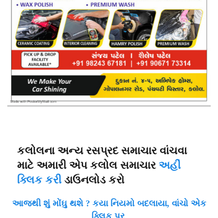
કલોલના અન્ય રસપ્રદ સમાચાર વાંચવા
માટે અમારી એપ કલોલ સમાચાર
અહીં
ક્લિક કરી
ડાઉનલોડ કરો
આજથી શું મોંઘુ થશે ? કયા નિયમો બદલાયા, વાંચો એક
ક્લિક પર