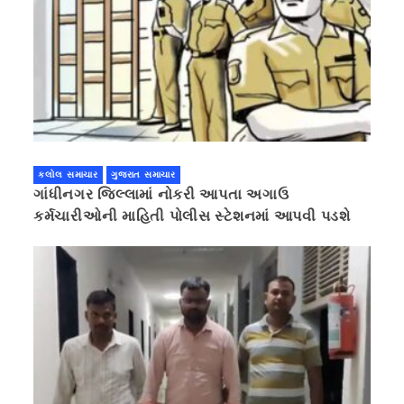
કલોલ સમાચાર
ગુજરાત સમાચાર
ગાંધીનગર જિલ્લામાં નોકરી આપતા અગાઉ
કર્મચારીઓની માહિતી પોલીસ સ્ટેશનમાં આપવી પડશે