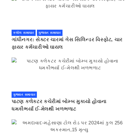
કલોલ સમાચાર
ગુજરાત સમાચાર
ગાંધીનગર: સેક્ટર ચારમાં ગેસ સિલિન્ડર વિસ્ફોટ, ચાર
ફાયર કર્મચારીઓ ઘાયલ
ગુજરાત સમાચાર
પાટણ કલેકટર કચેરીમાં બોમ્બ મુકાયો હોવાના
ધમકીભર્યા ઈ-મેલથી ખળભળાટ