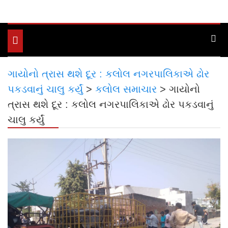
Toggle
navigation
ગાયોનો ત્રાસ થશે દૂર : કલોલ નગરપાલિકાએ ઢોર
પકડવાનું ચાલુ કર્યું
>
કલોલ સમાચાર
>
ગાયોનો
ત્રાસ થશે દૂર : કલોલ નગરપાલિકાએ ઢોર પકડવાનું
ચાલુ કર્યું