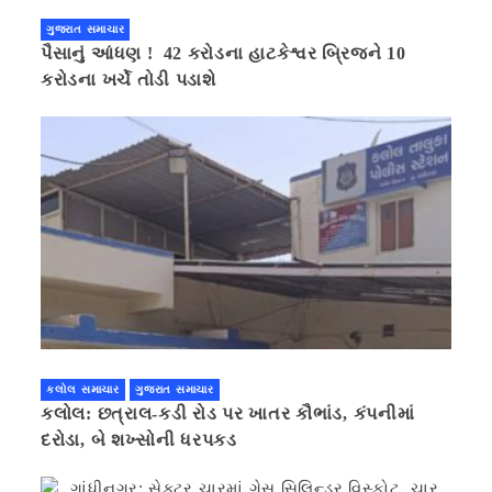
ગુજરાત સમાચાર
પૈસાનું આંધણ ! 42 કરોડના હાટકેશ્વર બ્રિજને 10
કરોડના ખર્ચે તોડી પડાશે
કલોલ સમાચાર
ગુજરાત સમાચાર
કલોલ: છત્રાલ-કડી રોડ પર ખાતર કૌભાંડ, કંપનીમાં
દરોડા, બે શખ્સોની ધરપકડ