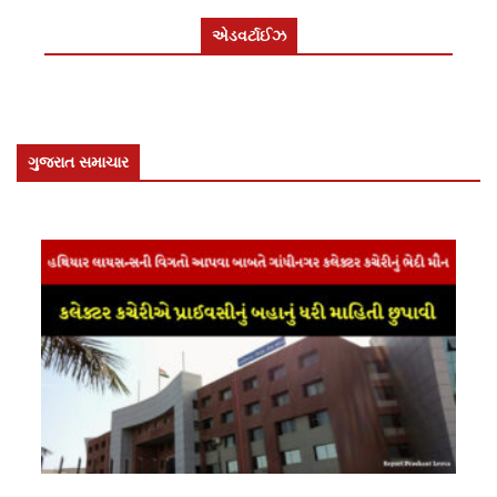
એડવર્ટાઈઝ
ગુજરાત સમાચાર