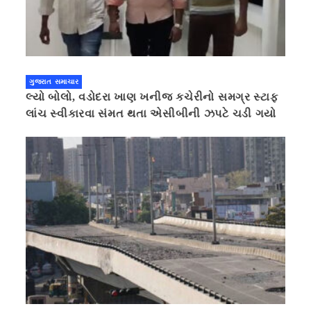
ગુજરાત સમાચાર
લ્યો બોલો, વડોદરા ખાણ ખનીજ કચેરીનો સમગ્ર સ્ટાફ
લાંચ સ્વીકારવા સંમત થતા એસીબીની ઝપટે ચડી ગયો