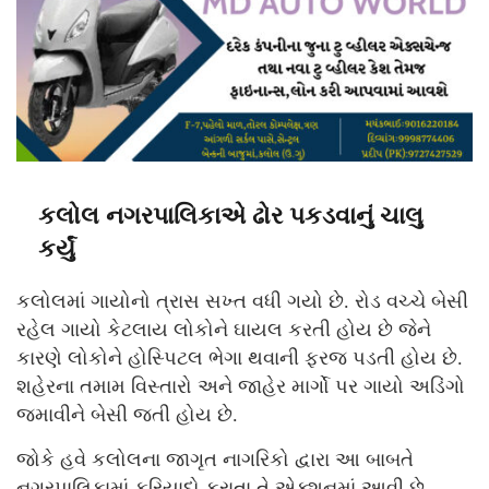
કલોલ નગરપાલિકાએ ઢોર પકડવાનું ચાલુ
કર્યું
કલોલમાં ગાયોનો ત્રાસ સખ્ત વધી ગયો છે. રોડ વચ્ચે બેસી
રહેલ ગાયો કેટલાય લોકોને ઘાયલ કરતી હોય છે જેને
કારણે લોકોને હોસ્પિટલ ભેગા થવાની ફરજ પડતી હોય છે.
શહેરના તમામ વિસ્તારો અને જાહેર માર્ગો પર ગાયો અડિંગો
જમાવીને બેસી જતી હોય છે.
જોકે હવે કલોલના જાગૃત નાગરિકો દ્વારા આ બાબતે
નગરપાલિકામાં ફરિયાદો કરાતા તે એક્શનમાં આવી છે.