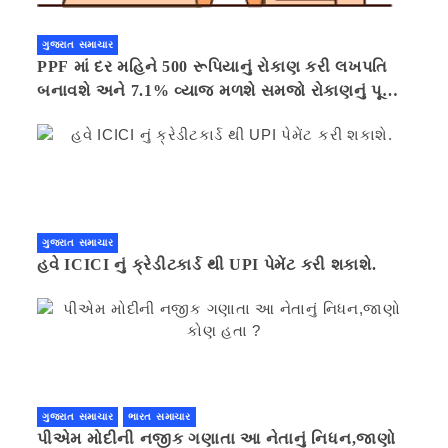
ગુજરાત સમાચાર
PPF માં દર મહિને 500 રૂપિયાનું રોકાણ કરી લખપતિ
બનાવશે અને 7.1% વ્યાજ મળશે સમજો રોકાણનું પૂરું
ગણિત .નવી દિલ્હી 41 મિનીટ પહેલા.
ગુજરાત સમાચાર
હવે ICICI નું ક્રેડીટકાર્ડ થી UPI પેમેંટ કરી શકાશે.
ગુજરાત સમાચાર
ભારત સમાચાર
પીએમ મોદીની નજીક ગણાતા આ નેતાનું નિધન,જાણો