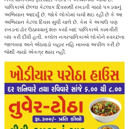
પાલિકાએ છેલ્લા કેટલાક દિવસથી રખડતી ગાયો પકડવાનું
અભિયાન આદર્યું છે. જોકે લોકોમાં ચર્ચા થઇ રહી છે કે આ
અભિયાન કેટલા દિવસ સુધી ચાલે છે. કેમ કે અગાઉ પણ
રખડતા ઢોર ઉઠાવવાનું શરુ કર્યા બાદ પાલિકાએ કામગીરી
બંધ કરી દીધી હતી. કલોલ નગરપાલિકાએ લોકોને સ્વચ્છતા
જાળવવા અને એંઠવાડો બહાર નહિ નાખવા અપીલ કરી છે
જેથી ગાયો એકત્ર થાય નહીં.