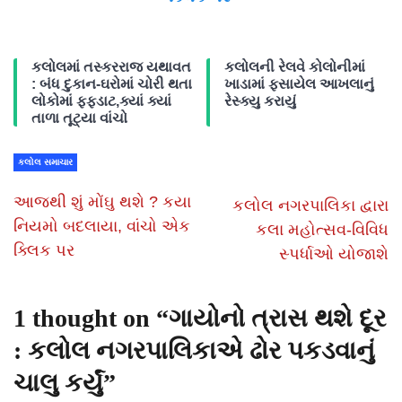
કલોલમાં તસ્કરરાજ યથાવત
કલોલની રેલવે કોલોનીમાં
: બંધ દુકાન-ઘરોમાં ચોરી થતા
ખાડામાં ફસાયેલ આખલાનું
લોકોમાં ફફડાટ,ક્યાં ક્યાં
રેસ્ક્યુ કરાયું
તાળા તૂટ્યા વાંચો
કલોલ સમાચાર
આજથી શું મોંઘુ થશે ? કયા
કલોલ નગરપાલિકા દ્વારા
નિયમો બદલાયા, વાંચો એક
કલા મહોત્સવ-વિવિધ
ક્લિક પર
સ્પર્ધાઓ યોજાશે
1 thought on “
ગાયોનો ત્રાસ થશે દૂર
: કલોલ નગરપાલિકાએ ઢોર પકડવાનું
ચાલુ કર્યું
”