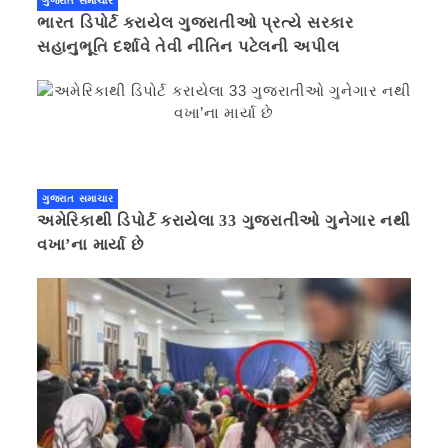
ગુજરાત સમાચાર
ભારત ડિપોર્ટ કરાયેલ ગુજરાતીઓ પ્રત્યે સરકાર
સહાનુભૂતિ દર્શાવે તેવી નીતિન પટેલની અપીલ
ગુજરાત સમાચાર
અમેરિકાથી ડિપોર્ટ કરાયેલા 33 ગુજરાતીઓ ગુનેગાર નથી
વખા’ના માર્યા છે