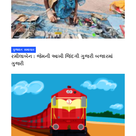
ગુજરાત સમાચાર
રમીલાબેન : જેમની આખી જિંદગી ગુજરી બજારમાં
ગુજરી