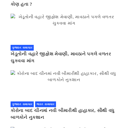
કોણ હતા ?
ગુજરાત સમાચાર
ખેડૂતોની વહારે જીજ્ઞેશ મેવાણી, માવઠાને પગલે વળતર
ચુકવવા માંગ
ગુજરાત સમાચાર
ભારત સમાચાર
કોરોના બાદ ચીનમાં નવી બીમારીથી હાહાકાર, સૌથી વધુ
બાળકોને નુકશાન