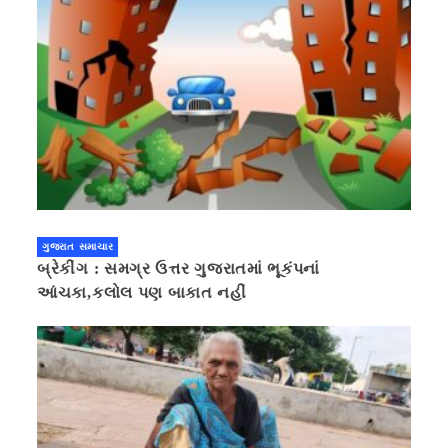
ગુજરાત સમાચાર
બ્રેકીંગ : સમગ્ર ઉત્તર ગુજરાતમાં ભૂકંપનાં
આંચકા,કલોલ પણ બાકાત નહીં