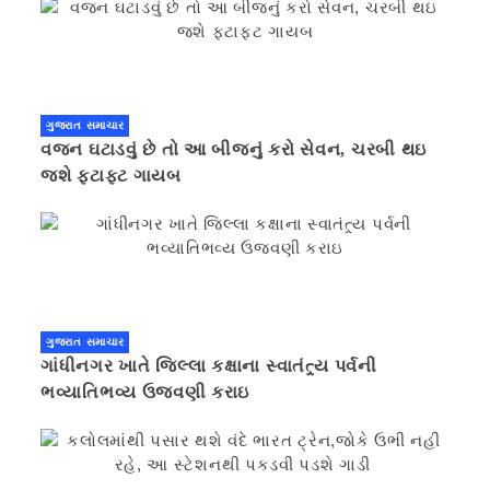
ગુજરાત સમાચાર
વજન ઘટાડવું છે તો આ બીજનું કરો સેવન, ચરબી થઇ
જશે ફટાફટ ગાયબ
ગુજરાત સમાચાર
ગાંધીનગર ખાતે જિલ્લા કક્ષાના સ્વાતંત્ર્ય પર્વની
ભવ્યાતિભવ્ય ઉજવણી કરાઇ