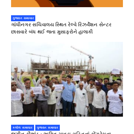
ગુજરાત સમાચાર
ગાંધીનગર સચિવાલય સ્થિત રેલ્વે રિઝર્વેશન સેન્ટર
છાસવારે બંધ થઈ જતા મુસાફરોને હાલાકી
કલોલ સમાચાર
ગુજરાત સમાચાર