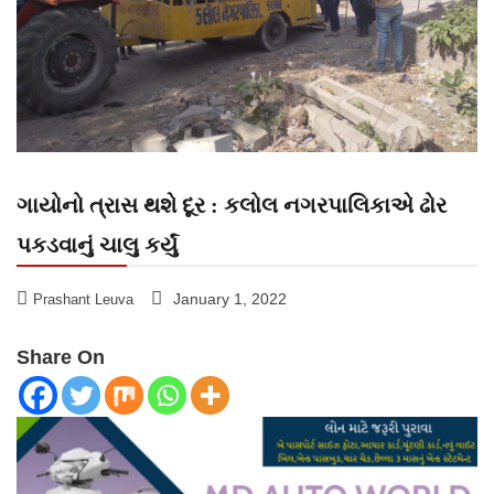
ગાયોનો ત્રાસ થશે દૂર : કલોલ નગરપાલિકાએ ઢોર
પકડવાનું ચાલુ કર્યું
January 1, 2022
Prashant Leuva
Share On