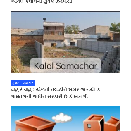
આવેલ કલોલનો યુવક ઝડપાયો
ગુજરાત સમાચાર
વાહ રે વાહ ! થોળનાં તલાટીને ખબર જ નથી કે
ગામતળની જમીન સરકારી છે કે ખાનગી