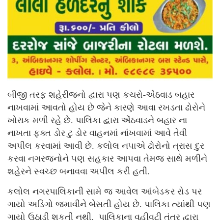
બીજી તરફ શહેરીજનો દ્વારા પણ કચરો-એંઠવાડ બહાર
નાખવામાં આવતો હોય છે જેને કારણે આવા રખડતા ઢોરોને
ખોરાક મળી રહે છે. પાલિકા દ્વારા એંઠવાડને બહાર ના
નાખતા ફક્ત ડોર ટુ ડોર વાહનમાં નાંખવામાં આવે તેવી
અપીલ કરવામાં આવી છે. કલોલ નપાએ ઢોરોનો ત્રાસ દુર
કરવા નગરજનોને પણ સહકાર આપવા તેમજ સાથે મળીને
શહેરને સ્વચ્છ બનાવવા અપીલ કરી હતી.
કલોલ નગરપાલિકાની સામે જ આવેલ આંબેડકર રોડ પર
ગાયો અડિંગો જમાવીને બેસતી હોય છે. પાલિકા ત્યાંથી પણ
ગાયો ઉઠાડી શકતી નથી. પાલિકાના વહીવટી તંત્ર દ્વારા