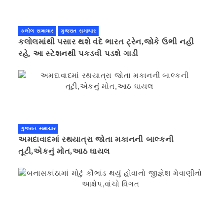
કલોલ સમાચાર
ગુજરાત સમાચાર
કલોલમાંથી પસાર થશે વંદે ભારત ટ્રેન,જોકે ઉભી નહી
રહે, આ સ્ટેશનથી પકડવી પડશે ગાડી
ગુજરાત સમાચાર
અમદાવાદમાં રથયાત્રા જોતા મકાનની બાલ્કની
તૂટી,એકનું મોત,આઠ ઘાયલ