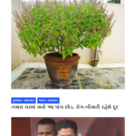
ગુજરાત સમાચાર
ભારત સમાચાર
તમારા ઘરમાં વાવો આ પાંચ છોડ, રોગ-બીમારી રહેશે દૂર