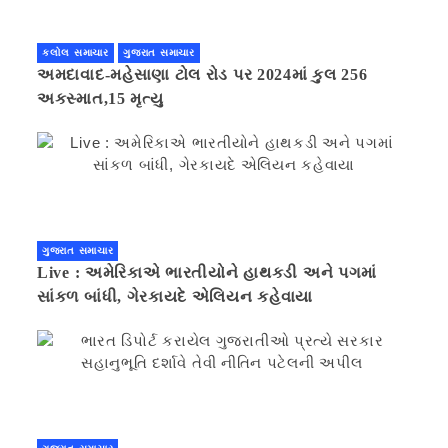
કલોલ સમાચાર
ગુજરાત સમાચાર
અમદાવાદ-મહેસાણા ટોલ રોડ પર 2024માં કુલ 256
અકસ્માત,15 મૃત્યુ
ગુજરાત સમાચાર
Live : અમેરિકાએ ભારતીયોને હાથકડી અને પગમાં
સાંકળ બાંધી, ગેરકાયદે એલિયન કહેવાયા