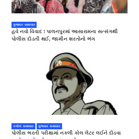
ગુજરાત સમાચાર
હવે નવો વિવાદ ! પાલનપુરમાં આસારામના સત્સંગથી
પોલીસ દોડતી થઈ, જામીન શરતોનો ભંગ
કલોલ સમાચાર
ગુજરાત સમાચાર
પોલીસ ભરતી પરીક્ષામાં નકલી કોલ લેટર લઈને દોડવા