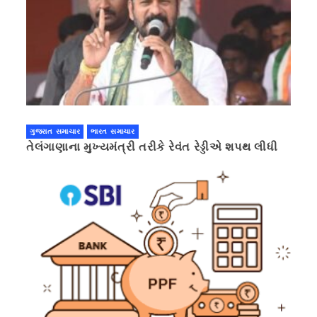
ગુજરાત સમાચાર
ભારત સમાચાર
તેલંગાણાના મુખ્યમંત્રી તરીકે રેવંત રેડ્ડીએ શપથ લીધી