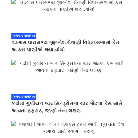
ગુજરાત સમાચાર
વડગામ ધારાસભ્ય જીગ્નેશ મેવાણી વિધાનસભામાં કેમ
આકરા પાણીએ થયા,વાંચો
ગુજરાત સમાચાર
કડીમાં ગુલીયન બાર સિન્ડ્રોમના ચાર જેટલા કેસ સામે
આવતા ફફડાટ, જાણો તેના લક્ષણ