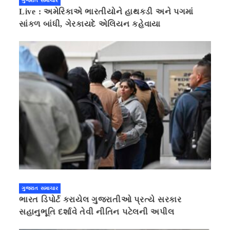
ગુજરાત સમાચાર
Live : અમેરિકાએ ભારતીયોને હાથકડી અને પગમાં
સાંકળ બાંધી, ગેરકાયદે એલિયન કહેવાયા
ગુજરાત સમાચાર
ભારત ડિપોર્ટ કરાયેલ ગુજરાતીઓ પ્રત્યે સરકાર
સહાનુભૂતિ દર્શાવે તેવી નીતિન પટેલની અપીલ