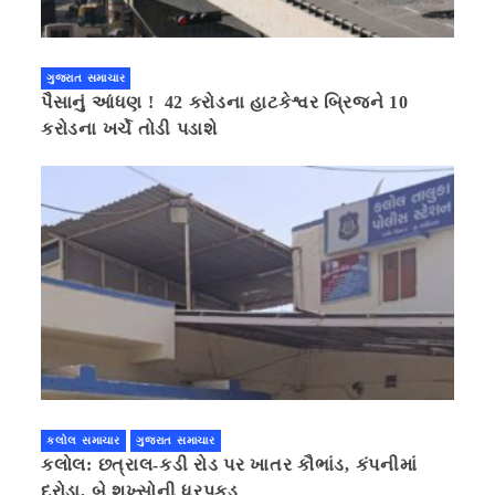
ગુજરાત સમાચાર
પૈસાનું આંધણ ! 42 કરોડના હાટકેશ્વર બ્રિજને 10
કરોડના ખર્ચે તોડી પડાશે
કલોલ સમાચાર
ગુજરાત સમાચાર
કલોલ: છત્રાલ-કડી રોડ પર ખાતર કૌભાંડ, કંપનીમાં
દરોડા, બે શખ્સોની ધરપકડ