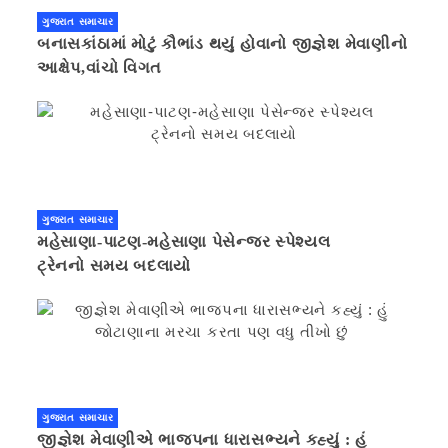
ગુજરાત સમાચાર
બનાસકાંઠામાં મોટું કૌભાંડ થયું હોવાનો જીજ્ઞેશ મેવાણીનો
આક્ષેપ,વાંચો વિગત
ગુજરાત સમાચાર
મહેસાણા-પાટણ-મહેસાણા પેસેન્જર સ્પેશ્યલ
ટ્રેનનો સમય બદલાયો
ગુજરાત સમાચાર
જીજ્ઞેશ મેવાણીએ ભાજપના ધારાસભ્યને કહ્યું : હું