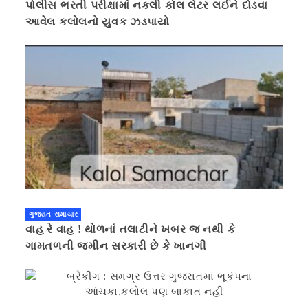
પોલીસ ભરતી પરીક્ષામાં નકલી કોલ લેટર લઈને દોડવા
આવેલ કલોલનો યુવક ઝડપાયો
ગુજરાત સમાચાર
વાહ રે વાહ ! થોળનાં તલાટીને ખબર જ નથી કે
ગામતળની જમીન સરકારી છે કે ખાનગી