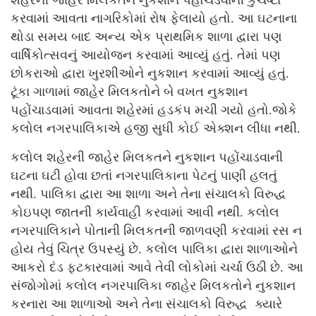
કરવામાં આવતા નાગરિકોમાં રોષ ફેલાયો હતો. આ ઘટનાના
થોડા સમય બાદ અન્ય એક પ્રાથમિક શાળા દ્વારા પણ
વાર્ષિકોત્સવનું આયોજન કરવામાં આવ્યું હતું. તેમાં પણ
છોકરાઓ દ્વારા ખુરશીઓને નુકશાન કરવામાં આવ્યું હતું.
ટૂંકા ગાળામાં જાહેર મિલકતોને બે વખત નુકશાન
પહોંચાડવામાં આવતા શહેરમાં હડકંપ મચી ગયો હતો.જોકે
કલોલ નગરપાલિકાએ હજી સુધી કોઈ એક્શન લીધા નથી.
કલોલ શહેરની જાહેર મિલકતને નુકશાન પહોંચાડવાની
ઘટના ઘટી હોવા છતાં નગરપાલિકાના પેટનું પાણી હલતું
નથી. પાલિકા દ્વારા આ શાળા અને તેના સંચાલકો વિરુદ્ધ
કોઇપણ જાતની કાર્યવાહી કરવામાં આવી નથી. કલોલ
નગરપાલિકાને પોતાની મિલકતની જાળવણી કરવામાં રસ ન
હોય તેવું ચિત્ર ઉપસ્યું છે. કલોલ પાલિકા દ્વારા શાળાઓને
આકરો દંડ ફટકારવામાં આવે તેવી લોકોમાં ચર્ચા ઉઠી છે. આ
સંજોગોમાં કલોલ નગરપાલિકા જાહેર મિલકતોને નુકશાન
કરનારા આ શાળાઓ અને તેના સંચાલકો વિરુદ્ધ ક્યારે