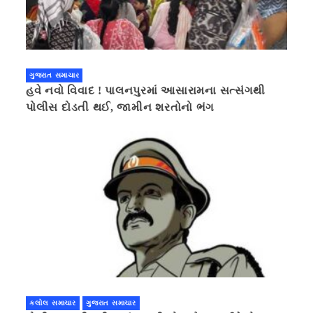
ગુજરાત સમાચાર
હવે નવો વિવાદ ! પાલનપુરમાં આસારામના સત્સંગથી
પોલીસ દોડતી થઈ, જામીન શરતોનો ભંગ
કલોલ સમાચાર
ગુજરાત સમાચાર