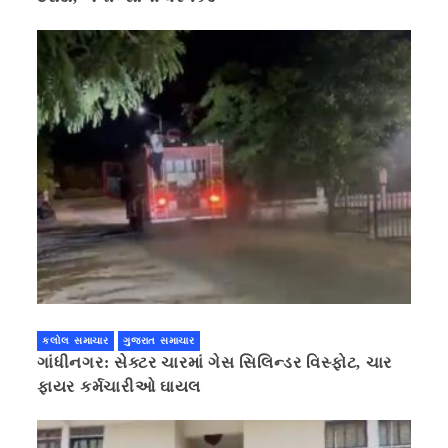
કલોલ સમાચાર
ગુજરાત સમાચાર
ગાંધીનગર: સેક્ટર ચારમાં ગેસ સિલિન્ડર વિસ્ફોટ, ચાર
ફાયર કર્મચારીઓ ઘાયલ