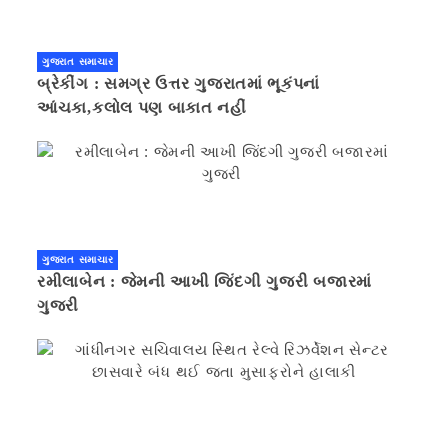
ગુજરાત સમાચાર
બ્રેકીંગ : સમગ્ર ઉત્તર ગુજરાતમાં ભૂકંપનાં
આંચકા,કલોલ પણ બાકાત નહીં
ગુજરાત સમાચાર
રમીલાબેન : જેમની આખી જિંદગી ગુજરી બજારમાં
ગુજરી