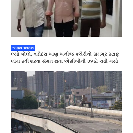
ગુજરાત સમાચાર
લ્યો બોલો, વડોદરા ખાણ ખનીજ કચેરીનો સમગ્ર સ્ટાફ
લાંચ સ્વીકારવા સંમત થતા એસીબીની ઝપટે ચડી ગયો