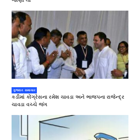
જાણી લો
ગુજરાત સમાચાર
કડીમાં કોંગ્રેસના રમેશ ચાવડા અને ભાજપના રાજેન્દ્ર
ચાવડા વચ્ચે જંગ