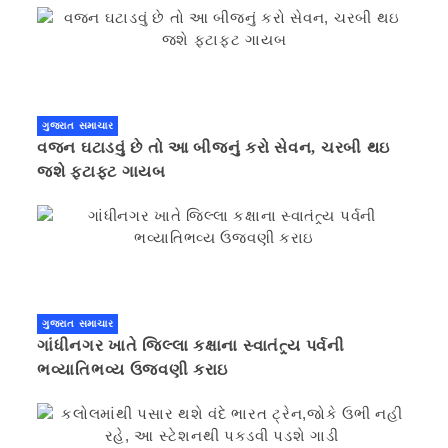
ગુજરાત સમાચાર
વજન ઘટાડવું છે તો આ બીજનું કરો સેવન, ચરબી થઇ
જશે ફટાફટ ગાયબ
ગુજરાત સમાચાર
ગાંધીનગર ખાતે જિલ્લા કક્ષાના સ્વાતંત્ર્ય પર્વની
ભવ્યાતિભવ્ય ઉજવણી કરાઇ