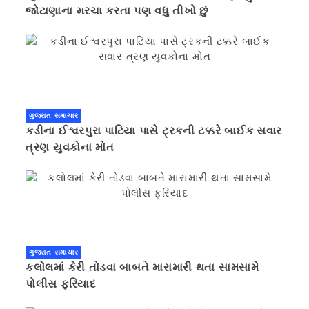
જોટાણાના મરચા કરતા પણ વધુ તીખો છું
ગુજરાત સમાચાર
કડીના ઈશ્વરપુરા પાટિયા પાસે ટ્રકની ટક્કરે બાઈક સવાર
ત્રણ યુવકોના મોત
ગુજરાત સમાચાર
કલોલમાં કેરી તોડવા બાબતે મારામારી થતા સામસામે
પોલીસ ફરિયાદ