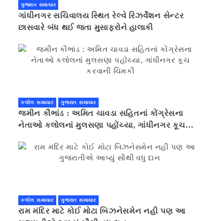
ગુજરાત સમાચાર
ગાંધીનગર સચિવાલય સ્થિત રેલ્વે રિઝર્વેશન સેન્ટર
છાસવારે બંધ થઈ જતા મુસાફરોને હાલાકી
કલોલ સમાચાર
ગુજરાત સમાચાર
જમીન કૌભાંડ : અમિત ચાવડા સહિતનાં કોંગ્રેસના
નેતાઓ કલોલનાં મુલસણા પહોંચ્યા, ગાંધીનગર કૂચ
કરવાની ચિમકી
કલોલ સમાચાર
ગુજરાત સમાચાર
રામ મંદિર માટે કોઈ મોટા બિઝનેસમેન નહી પણ આ