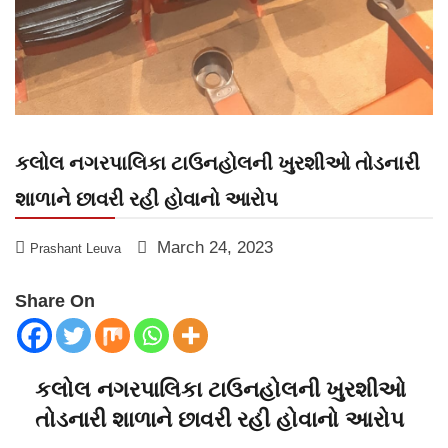
કલોલ નગરપાલિકા ટાઉનહોલની ખુરશીઓ તોડનારી
શાળાને છાવરી રહી હોવાનો આરોપ
March 24, 2023
Prashant Leuva
Share On
કલોલ નગરપાલિકા ટાઉનહોલની ખુરશીઓ
તોડનારી શાળાને છાવરી રહી હોવાનો આરોપ