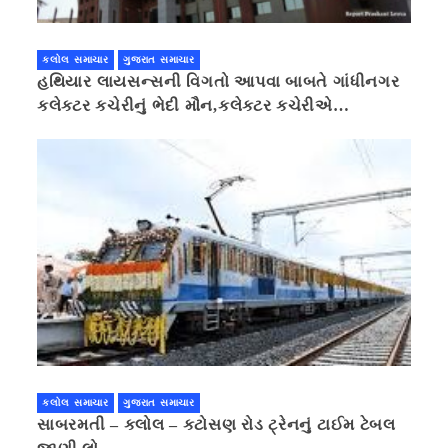
કલોલ સમાચાર
ગુજરાત સમાચાર
હથિયાર લાયસન્સની વિગતો આપવા બાબતે ગાંધીનગર
કલેક્ટર કચેરીનું ભેદી મૌન,કલેક્ટર કચેરીએ
પ્રાઈવસીનું બહાનું ધરી માહિતી છુપાવી
કલોલ સમાચાર
ગુજરાત સમાચાર
સાબરમતી – કલોલ – કટોસણ રોડ ટ્રેનનું ટાઈમ ટેબલ