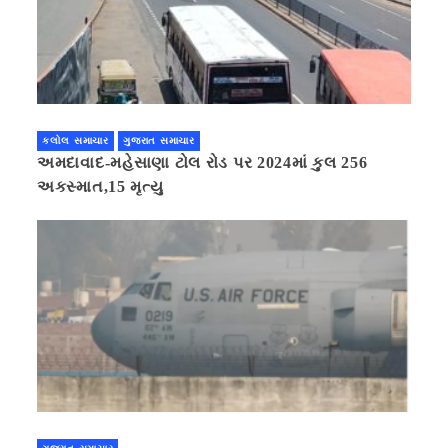
કલોલ સમાચાર
ગુજરાત સમાચાર
અમદાવાદ-મહેસાણા ટોલ રોડ પર 2024માં કુલ 256
અકસ્માત,15 મૃત્યુ