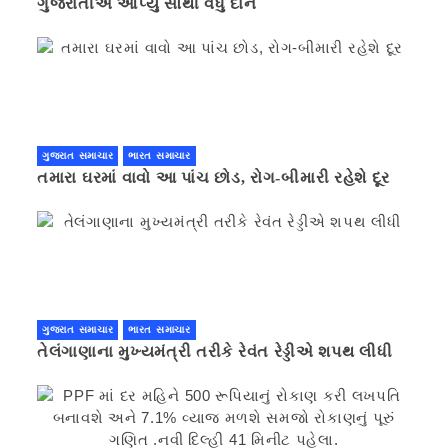
ગુજરાતીએ આપ્યું સૌથી વધુ દાન
ગુજરાત સમાચાર
ભારત સમાચાર
તમારા ઘરમાં વાવો આ પાંચ છોડ, રોગ-બીમારી રહેશે દૂર
ગુજરાત સમાચાર
ભારત સમાચાર
તેલંગાણાના મુખ્યમંત્રી તરીકે રેવંત રેડ્ડીએ શપથ લીધી