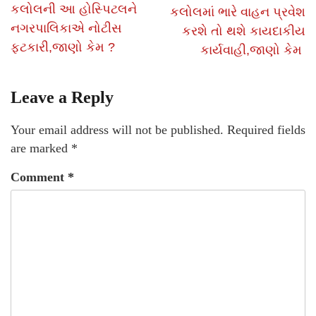
કલોલની આ હોસ્પિટલને
કલોલમાં ભારે વાહન પ્રવેશ
નગરપાલિકાએ નોટીસ
કરશે તો થશે કાયદાકીય
ફટકારી,જાણો કેમ ?
કાર્યવાહી,જાણો કેમ
Leave a Reply
Your email address will not be published.
Required fields
are marked
*
Comment
*