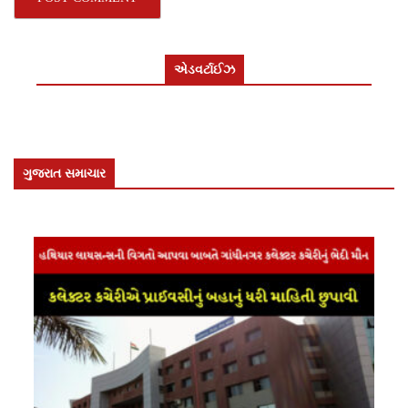
એડવર્ટાઈઝ
ગુજરાત સમાચાર