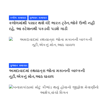
કલોલ સમાચાર
ગુજરાત સમાચાર
કલોલમાંથી પસાર થશે વંદે ભારત ટ્રેન,જોકે ઉભી નહી
રહે, આ સ્ટેશનથી પકડવી પડશે ગાડી
ગુજરાત સમાચાર
અમદાવાદમાં રથયાત્રા જોતા મકાનની બાલ્કની
તૂટી,એકનું મોત,આઠ ઘાયલ