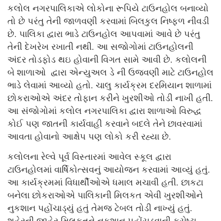
કલોલ નગરપાલિકાએ લોકોના રૂપિયે ટાઉનહોલ બનાવ્યો
તો છે પરંતુ તેની જાળવણી કરવામાં બિલકુલ નિષ્ફળ નીવડી
છે. પાલિકા દ્વારા ભાડે ટાઉનહોલ આપવામાં આવે છે પરંતુ
તેની દેખરેખ રખાતી નથી. આ સજોગોમાં ટાઉનહોલની
અંદર તોડફોડ થઇ હોવાની વિગત સામે આવી છે. કલોલની
બે શાળાઓ દ્વારા એન્યુઅલ ડે ની ઉજવણી માટે ટાઉનહોલ
ભાડે લેવામાં આવ્યો હતો. ચાલુ કાર્યક્રમ દરમિયાન શાળામાં
છોકરાઓએ અંદર તોફાન કરીને ખુરશીઓ તોડી નાખી હતી.
આ સંજોગોમાં કલોલ નગરપાલિકા દ્વારા શાળાઓ વિરુદ્ધ
કોઈ પણ જાતની કાર્યવાહી કરવાને બદલે તેને છાવરવામાં
આવતા હોવાનો આક્ષેપ પણ લોકો કરી રહ્યા છે.
કલોલના રેલ્વે પૂર્વ વિસ્તારમાં આવેલ સ્કૂલ દ્વારા
ટાઉનહોલમાં વાર્ષિકોત્સવનું આયોજન કરવામાં આવ્યું હતું.
આ કાર્યક્રમમાં વિધાર્થીઓએ ધમાલ મચાવી હતી. છાકટા
બનેલા છોકરાઓએ પાલિકાની મિલકત એવી ખુરશીઓને
નુકશાન પહોંચાડ્યું હતું તેમજ ટેબલ તોડી નાખ્યું હતું.
શહેરની જાહેર મિલકતને નુકશાન પહોંચડવાની કુચેષ્ટા