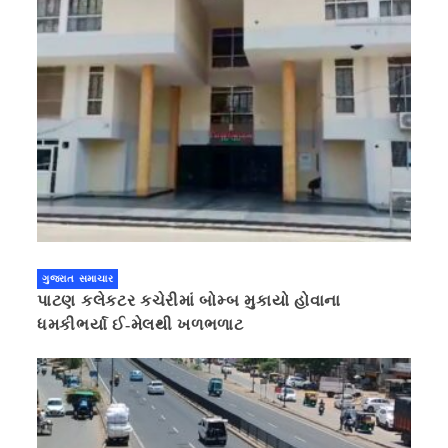
ગુજરાત સમાચાર
પાટણ કલેકટર કચેરીમાં બોમ્બ મુકાયો હોવાના
ધમકીભર્યા ઈ-મેલથી ખળભળાટ