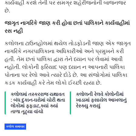
કાર્યવાહી કરશે તેની પર સમગ્ર શહેરીજનોની બાજનજર
છે.
જાગૃત નાગરિકે જાણ કરી હોવા છતાં પાલિકાને કાર્યવાહીમાં
રસ નહી
કલોલના ટાઉનહોલમાં થયેલ તોડફોડની જાણ એક જાગૃત
નાગરિકે નગરપાલિકાના અધિકારીઓ અને પ્રમુખને કરી
હતી. તેમ છતાં પાલિકા દ્વારા તેને ધ્યાન પર લેવામાં આવી
નહોતી. લોકોની ફરિયાદ પણ ધ્યાન ન આપનારી પાલિકા
પોતાના પર રેલો આવે ત્યારે દોડે છે. આ સંજોગોમાં પાલિકા
કડક કાર્યવાહી કરે તેમ લોકો ઈચ્છી રહ્યા છે.
કલોલમાં તસ્કરરાજ યથાવત
કલોલની રેલવે કોલોનીમાં
: બંધ દુકાન-ઘરોમાં ચોરી થતા
ખાડામાં ફસાયેલ આખલાનું
લોકોમાં ફફડાટ,ક્યાં ક્યાં
રેસ્ક્યુ કરાયું
તાળા તૂટ્યા વાંચો
કલોલ સમાચાર