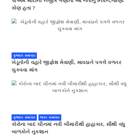
પીએમ મોદીની નજીક ગણાતા આ નેતાનું નિધન,જાણો
કોણ હતા ?
ગુજરાત સમાચાર
ખેડૂતોની વહારે જીજ્ઞેશ મેવાણી, માવઠાને પગલે વળતર
ચુકવવા માંગ
ગુજરાત સમાચાર
ભારત સમાચાર
કોરોના બાદ ચીનમાં નવી બીમારીથી હાહાકાર, સૌથી વધુ
બાળકોને નુકશાન