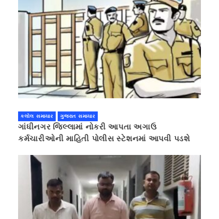
કલોલ સમાચાર
ગુજરાત સમાચાર
ગાંધીનગર જિલ્લામાં નોકરી આપતા અગાઉ
કર્મચારીઓની માહિતી પોલીસ સ્ટેશનમાં આપવી પડશે