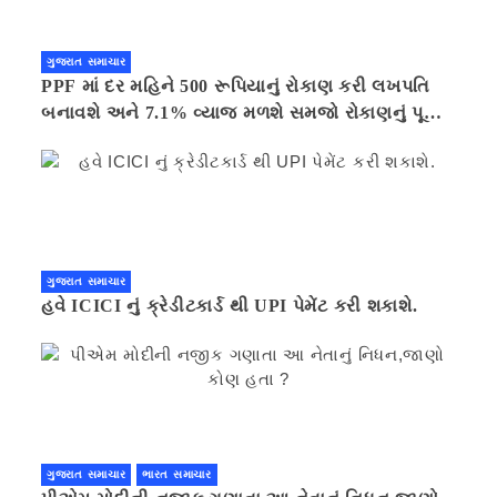
ગુજરાત સમાચાર
PPF માં દર મહિને 500 રૂપિયાનું રોકાણ કરી લખપતિ
બનાવશે અને 7.1% વ્યાજ મળશે સમજો રોકાણનું પૂરું
ગણિત .નવી દિલ્હી 41 મિનીટ પહેલા.
ગુજરાત સમાચાર
હવે ICICI નું ક્રેડીટકાર્ડ થી UPI પેમેંટ કરી શકાશે.
ગુજરાત સમાચાર
ભારત સમાચાર