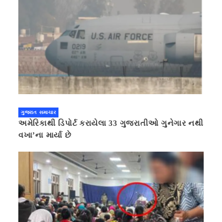
ગુજરાત સમાચાર
અમેરિકાથી ડિપોર્ટ કરાયેલા 33 ગુજરાતીઓ ગુનેગાર નથી
વખા’ના માર્યા છે