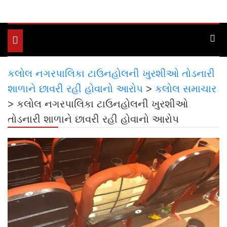
Toggle
navigation
કલોલ નગરપાલિકા ટાઉનહોલની ખુરશીઓ તોડનારી
શાળાને છાવરી રહી હોવાનો આરોપ
>
કલોલ સમાચાર
>
કલોલ નગરપાલિકા ટાઉનહોલની ખુરશીઓ
તોડનારી શાળાને છાવરી રહી હોવાનો આરોપ