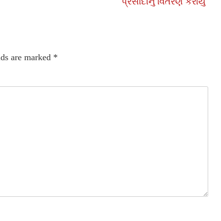
પ્રસાદીનું વિતરણ કરાયું
lds are marked
*