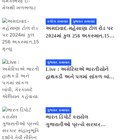
મેલથી ખળભળાટ
કલોલ સમાચાર
ગુજરાત સમાચાર
અમદાવાદ-મહેસાણા ટોલ રોડ પર
2024માં કુલ 256 અકસ્માત,15
મૃત્યુ
ગુજરાત સમાચાર
Live : અમેરિકાએ ભારતીયોને
હાથકડી અને પગમાં સાંકળ બાંધી,
ગેરકાયદે એલિયન કહેવાયા
ગુજરાત સમાચાર
ભારત ડિપોર્ટ કરાયેલ
ગુજરાતીઓ પ્રત્યે સરકાર
સહાનુભૂતિ દર્શાવે તેવી નીતિન
પટેલની અપીલ