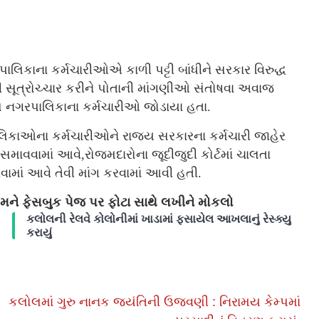
પાલિકાના કર્મચારીઓએ કાળી પટ્ટી બાંધીને સરકાર વિરુદ્ધ
ધી સૂત્રોચ્ચાર કરીને પોતાની માંગણીઓ સંતોષવા અવાજ
લોલ નગરપાલિકાના કર્મચારીઓ જોડાયા હતા.
િકાઓના કર્મચારીઓને રાજ્ય સરકારના કર્મચારી જાહેર
સમાવવામાં આવે,રોજમદારોના જૂદીજુદી કોર્ટમાં ચાલતા
ામાં આવે તેવી માંગ કરવામાં આવી હતી.
ે ફેસબુક પેજ પર ફોટા સાથે લખીને મોકલો
કલોલની રેલવે કોલોનીમાં ખાડામાં ફસાયેલ આખલાનું રેસ્ક્યુ
કરાયું
કલોલમાં ગુરુ નાનક જયંતિની ઉજવણી : નિરામય કેમ્પમાં