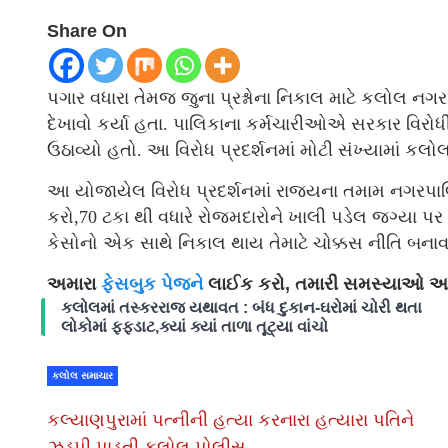
Share On
પગાર વધારા તેમજ જુના પ્રશ્નોના નિકાલ માટે કલોલ નગર
દેખાવો કર્યા હતા. પાલિકાના કર્મચારીઓએ સરકાર વિરો
ઉઠાવ્યો હતો. આ વિરોધ પ્રદર્શનમાં મોટી સંખ્યામાં ક
આ યોજાયેલ વિરોધ પ્રદર્શનમાં રાજ્યના તમામ નગરપાલ
કરો,70 ટકા થી વધારે રોજમદારોને ખાલી પડેલ જગ્યા પર 
કેસોનો એક સાથે નિકાલ થાય તેમાટે ચોક્કસ નીતિ બનાવવ
અમારા
ફેસબુક પેજને
લાઈક કરો, તમારી સમસ્યાઓ અમન
કલોલમાં તસ્કરરાજ યથાવત : બંધ દુકાન-ઘરોમાં ચોરી થતા
લોકોમાં ફફડાટ,ક્યાં ક્યાં તાળા તૂટ્યા વાંચો
કલોલ સમાચાર
કલ્યાણપુરામાં પત્નીની હત્યા કરનારા હત્યારા પતિને
ઝડપી પાડતી કલોલ પોલીસ