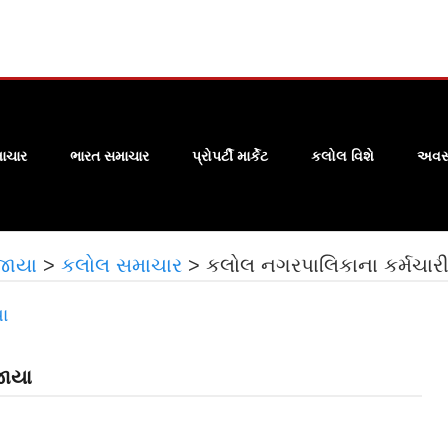
ાચાર
ભારત સમાચાર
પ્રોપર્ટી માર્કેટ
કલોલ વિશે
અવસા
જાયા
>
કલોલ સમાચાર
>
કલોલ નગરપાલિકાના કર્મચારી
જાયા