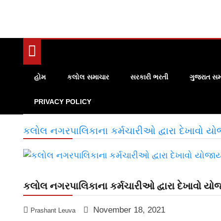
હોમ
કલોલ સમાચાર
સરકારી ભરતી
ગુજરાત સમ
PRIVACY POLICY
કલોલ નગરપાલિકાના કર્મચારીઓ દ્વારા દેખાવો યો
કલોલ નગરપાલિકાના કર્મચારીઓ દ્વારા દેખાવો યો
November 18, 2021
Prashant Leuva