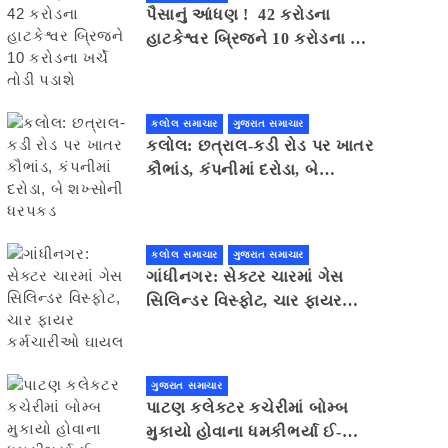
પૈસાનું આંધણ ! 42 કરોડના
હાટકેશ્વર બ્રિજને 10 કરોડના ખર્ચે
તોડી પડાશે
કલોલ સમાચાર
ગુજરાત સમાચાર
કલોલ: છત્રાલ-કડી રોડ પર ખાતર
કૌભાંડ, કંપનીમાં દરોડા, બે
શખ્સોની ધરપકડ
કલોલ સમાચાર
ગુજરાત સમાચાર
ગાંધીનગર: સેક્ટર ચારમાં ગેસ
સિલિન્ડર વિસ્ફોટ, ચાર ફાયર
કર્મચારીઓ ઘાયલ
ગુજરાત સમાચાર
પાટણ કલેકટર કચેરીમાં બોમ્બ
મુકાયો હોવાના ધમકીભર્યા ઈ-