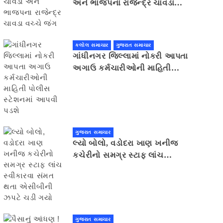
અને ભાજપના રાજેન્દ્ર ચાવડા
વચ્ચે જંગ
કલોલ સમાચાર
ગુજરાત સમાચાર
ગાંધીનગર જિલ્લામાં નોકરી આપતા
અગાઉ કર્મચારીઓની માહિતી
પોલીસ સ્ટેશનમાં આપવી પડશે
ગુજરાત સમાચાર
લ્યો બોલો, વડોદરા ખાણ ખનીજ
કચેરીનો સમગ્ર સ્ટાફ લાંચ
સ્વીકારવા સંમત થતા એસીબીની
ઝપટે ચડી ગયો
ગુજરાત સમાચાર