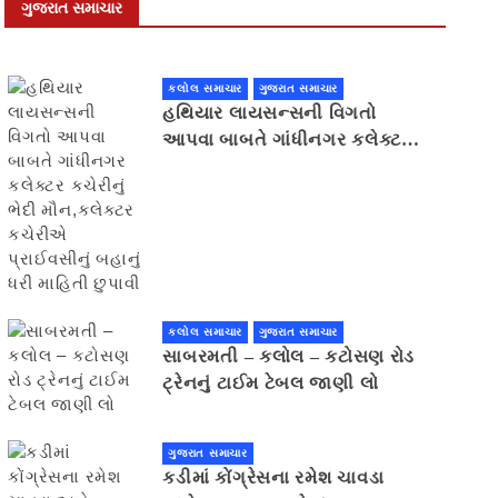
ગુજરાત સમાચાર
કલોલ સમાચાર
ગુજરાત સમાચાર
હથિયાર લાયસન્સની વિગતો
આપવા બાબતે ગાંધીનગર કલેક્ટર
કચેરીનું ભેદી મૌન,કલેક્ટર
કચેરીએ પ્રાઈવસીનું બહાનું ધરી
માહિતી છુપાવી
કલોલ સમાચાર
ગુજરાત સમાચાર
સાબરમતી – કલોલ – કટોસણ રોડ
ટ્રેનનું ટાઈમ ટેબલ જાણી લો
ગુજરાત સમાચાર
કડીમાં કોંગ્રેસના રમેશ ચાવડા