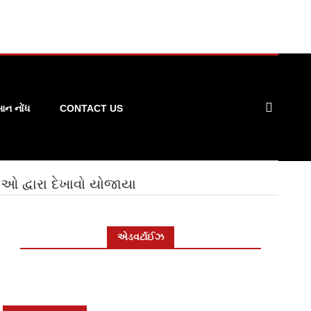
ન નોંધ
CONTACT US
ઓ દ્વારા દેખાવો યોજાયા
એડવર્ટાઈઝ