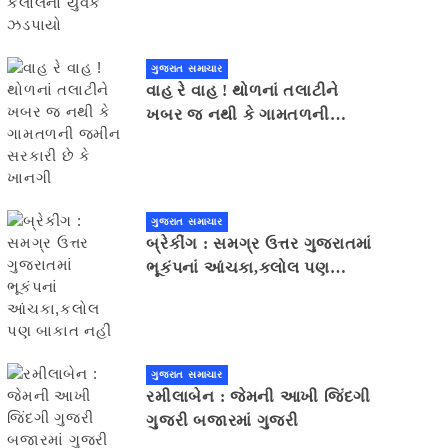
ગુજરાત સમાચાર
વાહ રે વાહ ! થોળનાં તલાટીને
ખબર જ નથી કે ગામતળની
જમીન સરકારી છે કે ખાનગી
ગુજરાત સમાચાર
બ્રેકીંગ : સમગ્ર ઉત્તર ગુજરાતમાં
ભૂકંપનાં આંચકા,કલોલ પણ
બાકાત નહીં
ગુજરાત સમાચાર
રમીલાબેન : જેમની આખી જિંદગી
ગુજરી બજારમાં ગુજરી