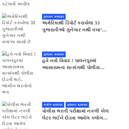
ગુજરાત સમાચાર
અમેરિકાથી ડિપોર્ટ કરાયેલા 33
ગુજરાતીઓ ગુનેગાર નથી વખા’ના
માર્યા છે
ગુજરાત સમાચાર
હવે નવો વિવાદ ! પાલનપુરમાં
આસારામના સત્સંગથી પોલીસ
દોડતી થઈ, જામીન શરતોનો ભંગ
કલોલ સમાચાર
ગુજરાત સમાચાર
પોલીસ ભરતી પરીક્ષામાં નકલી કોલ
લેટર લઈને દોડવા આવેલ કલોલનો
યુવક ઝડપાયો