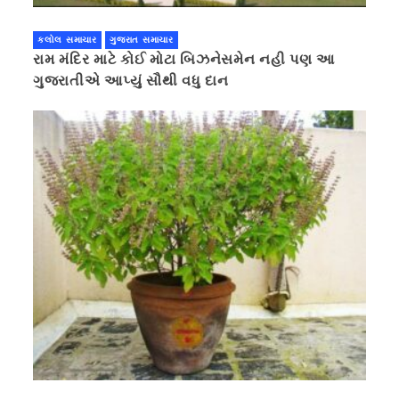
કલોલ સમાચાર
ગુજરાત સમાચાર
રામ મંદિર માટે કોઈ મોટા બિઝનેસમેન નહી પણ આ
ગુજરાતીએ આપ્યું સૌથી વધુ દાન