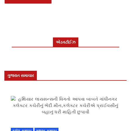
એડવર્ટાઈઝ
ગુજરાત સમાચાર
કલોલ સમાચાર
ગુજરાત સમાચાર