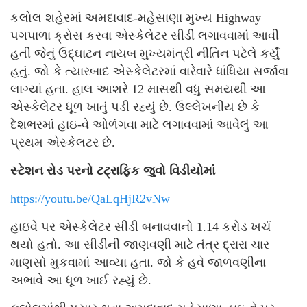
કલોલ શહેરમાં અમદાવાદ-મહેસાણા મુખ્ય Highway
પગપાળા ક્રોસ કરવા એસ્કેલેટર સીડી લગાવવામાં આવી
હતી જેનું ઉદ્ઘાટન નાયબ મુખ્યમંત્રી નીતિન પટેલે કર્યું
હતું. જો કે ત્યારબાદ એસ્કેલેટરમાં વારેવારે ધાંધિયા સર્જાવા
લાગ્યાં હતા. હાલ આશરે 12 માસથી વધુ સમયથી આ
એસ્કેલેટર ધૂળ ખાતું પડી રહ્યું છે. ઉલ્લેખનીય છે કે
દેશભરમાં હાઇ-વે ઓળંગવા માટે લગાવવામાં આવેલું આ
પ્રથમ એસ્કેલટર છે.
સ્ટેશન રોડ પરનો ટટ્રાફિક જુવો વિડીયોમાં
https://youtu.be/QaLqHjR2vNw
હાઇવે પર એસ્કેલેટર સીડી બનાવવાનો 1.14 કરોડ ખર્ચ
થયો હતો. આ સીડીની જાણવણી માટે તંત્ર દ્રારા ચાર
માણસો મુકવામાં આવ્યા હતા. જો કે હવે જાળવણીના
અભાવે આ ધૂળ ખાઈ રહ્યું છે.