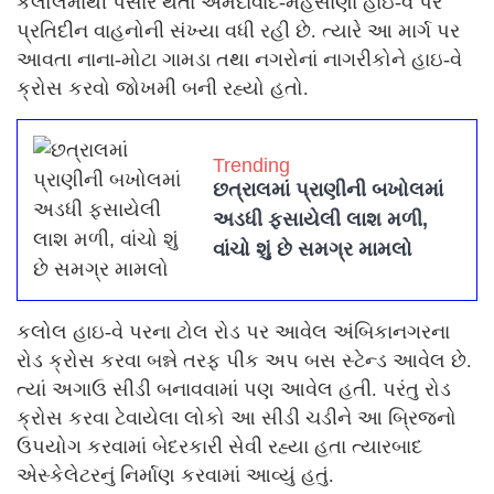
કલોલમાંથી પસાર થતા અમદાવાદ-મહેસાણા હાઇ-વે પર
પ્રતિદીન વાહનોની સંખ્યા વધી રહી છે. ત્યારે આ માર્ગ પર
આવતા નાના-મોટા ગામડા તથા નગરોનાં નાગરીકોને હાઇ-વે
ક્રોસ કરવો જોખમી બની રહ્યો હતો.
Trending
છત્રાલમાં પ્રાણીની બખોલમાં
અડધી ફસાયેલી લાશ મળી,
વાંચો શું છે સમગ્ર મામલો
કલોલ હાઇ-વે પરના ટોલ રોડ પર આવેલ અંબિકાનગરના
રોડ ક્રોસ કરવા બન્ને તરફ પીક અપ બસ સ્ટેન્ડ આવેલ છે.
ત્યાં અગાઉ સીડી બનાવવામાં પણ આવેલ હતી. પરંતુ રોડ
ક્રોસ કરવા ટેવાયેલા લોકો આ સીડી ચડીને આ બ્રિજનો
ઉપયોગ કરવામાં બેદરકારી સેવી રહ્યા હતા ત્યારબાદ
એસ્કેલેટરનું નિર્માણ કરવામાં આવ્યું હતું.