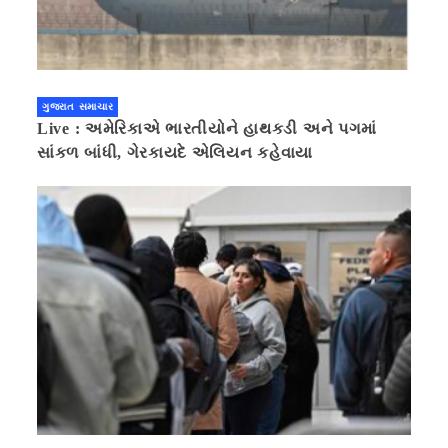
ગુજરાત સમાચાર
Live : અમેરિકાએ ભારતીયોને હાથકડી અને પગમાં
સાંકળ બાંધી, ગેરકાયદે એલિયન કહેવાયા