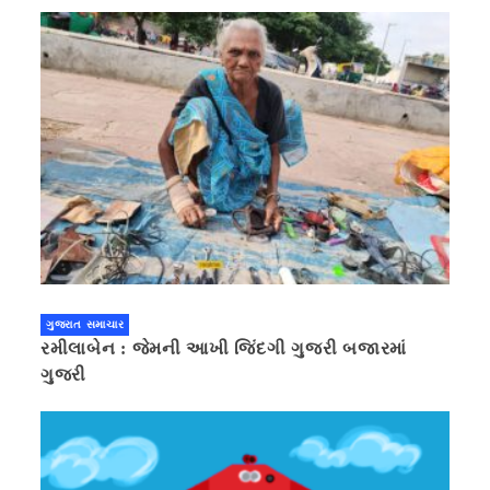
ગુજરાત સમાચાર
રમીલાબેન : જેમની આખી જિંદગી ગુજરી બજારમાં
ગુજરી