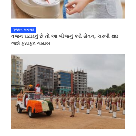
ગુજરાત સમાચાર
વજન ઘટાડવું છે તો આ બીજનું કરો સેવન, ચરબી થઇ
જશે ફટાફટ ગાયબ