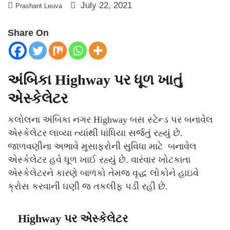
July 22, 2021
Prashant Leuva
Share On
અંબિકા Highway પર ધૂળ ખાતું
એસ્કેલેટર
કલોલના અંબિકા નગર Highway બસ સ્ટેન્ડ પર બનાવેલ
એસ્કેલેટર લાવ્યા ત્યાંથી ધાંધિયા સર્જતું રહ્યું છે.
જાળવણીના અભાવે મુસાફરોની સુવિધા માટે બનાવેલ
એસ્કેલેટર હવે ધૂળ ખાઈ રહ્યું છે. વારંવાર ખોટકાતા
એસ્કેલેટરને કારણે બાળકો તેમજ વૃદ્ધ લોકોને હાઇવે
ક્રોસ કરવાની ઘણી જ તકલીફ પડી રહી છે.
Highway પર એસ્કેલેટર