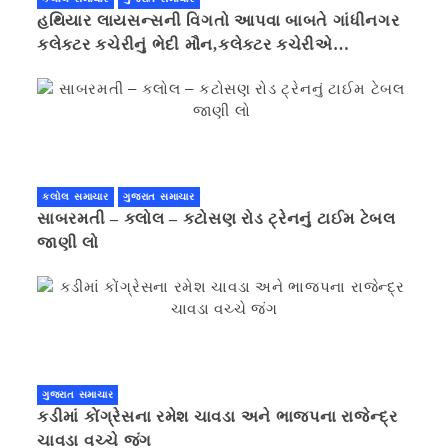
હથિયાર લાયસન્સની વિગતો આપવા બાબતે ગાંધીનગર
કલેક્ટર કચેરીનું ભેદી મૌન,કલેક્ટર કચેરીએ
પ્રાઈવસીનું બહાનું ધરી માહિતી છુપાવી
કલોલ સમાચાર
ગુજરાત સમાચાર
સાબરમતી – કલોલ – કટોસણ રોડ ટ્રેનનું ટાઈમ ટેબલ
જાણી લો
ગુજરાત સમાચાર
કડીમાં કોંગ્રેસના રમેશ ચાવડા અને ભાજપના રાજેન્દ્ર
ચાવડા વચ્ચે જંગ