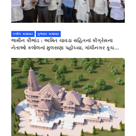
કલોલ સમાચાર
ગુજરાત સમાચાર
જમીન કૌભાંડ : અમિત ચાવડા સહિતનાં કોંગ્રેસના
નેતાઓ કલોલનાં મુલસણા પહોંચ્યા, ગાંધીનગર કૂચ
કરવાની ચિમકી