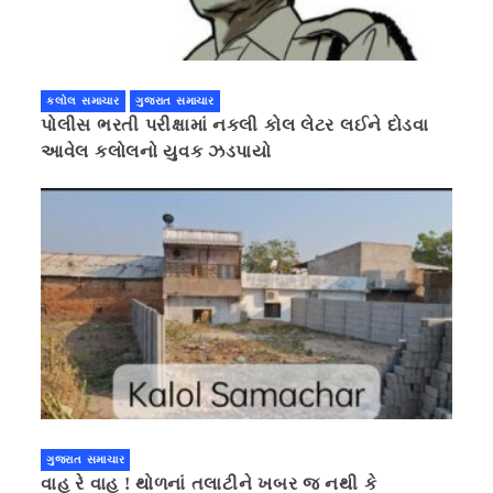
કલોલ સમાચાર
ગુજરાત સમાચાર
પોલીસ ભરતી પરીક્ષામાં નકલી કોલ લેટર લઈને દોડવા
આવેલ કલોલનો યુવક ઝડપાયો
ગુજરાત સમાચાર
વાહ રે વાહ ! થોળનાં તલાટીને ખબર જ નથી કે