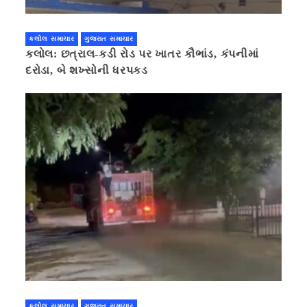
કલોલ સમાચાર
ગુજરાત સમાચાર
કલોલ: છત્રાલ-કડી રોડ પર ખાતર કૌભાંડ, કંપનીમાં
દરોડા, બે શખ્સોની ધરપકડ
કલોલ સમાચાર
ગુજરાત સમાચાર