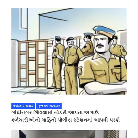
કલોલ સમાચાર
ગુજરાત સમાચાર
ગાંધીનગર જિલ્લામાં નોકરી આપતા અગાઉ
કર્મચારીઓની માહિતી પોલીસ સ્ટેશનમાં આપવી પડશે