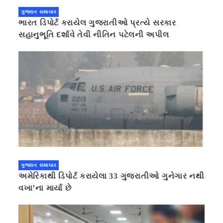
ગુજરાત સમાચાર
ભારત ડિપોર્ટ કરાયેલ ગુજરાતીઓ પ્રત્યે સરકાર
સહાનુભૂતિ દર્શાવે તેવી નીતિન પટેલની અપીલ
ગુજરાત સમાચાર
અમેરિકાથી ડિપોર્ટ કરાયેલા 33 ગુજરાતીઓ ગુનેગાર નથી
વખા’ના માર્યા છે