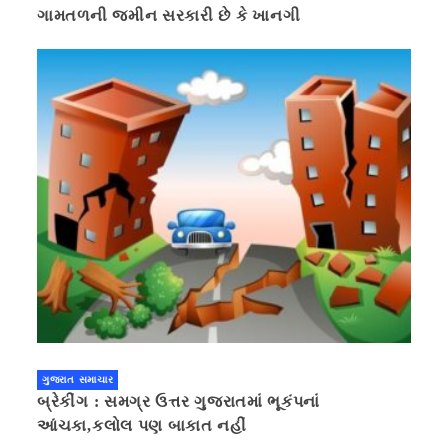
ગામતળની જમીન સરકારી છે કે ખાનગી
ગુજરાત સમાચાર
બ્રેકીંગ : સમગ્ર ઉત્તર ગુજરાતમાં ભૂકંપનાં
આંચકા,કલોલ પણ બાકાત નહીં