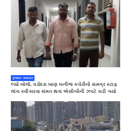
ગુજરાત સમાચાર
લ્યો બોલો, વડોદરા ખાણ ખનીજ કચેરીનો સમગ્ર સ્ટાફ
લાંચ સ્વીકારવા સંમત થતા એસીબીની ઝપટે ચડી ગયો