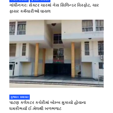
ગાંધીનગર: સેક્ટર ચારમાં ગેસ સિલિન્ડર વિસ્ફોટ, ચાર
ફાયર કર્મચારીઓ ઘાયલ
ગુજરાત સમાચાર
પાટણ કલેકટર કચેરીમાં બોમ્બ મુકાયો હોવાના
ધમકીભર્યા ઈ-મેલથી ખળભળાટ