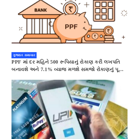
ગુજરાત સમાચાર
PPF માં દર મહિને 500 રૂપિયાનું રોકાણ કરી લખપતિ
બનાવશે અને 7.1% વ્યાજ મળશે સમજો રોકાણનું પૂરું
ગણિત .નવી દિલ્હી 41 મિનીટ પહેલા.