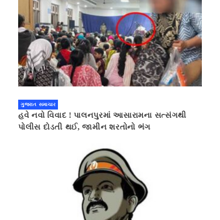
ગુજરાત સમાચાર
હવે નવો વિવાદ ! પાલનપુરમાં આસારામના સત્સંગથી
પોલીસ દોડતી થઈ, જામીન શરતોનો ભંગ