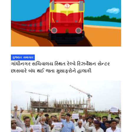
ગુજરાત સમાચાર
ગાંધીનગર સચિવાલય સ્થિત રેલ્વે રિઝર્વેશન સેન્ટર
છાસવારે બંધ થઈ જતા મુસાફરોને હાલાકી