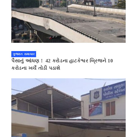
ગુજરાત સમાચાર
પૈસાનું આંધણ ! 42 કરોડના હાટકેશ્વર બ્રિજને 10
કરોડના ખર્ચે તોડી પડાશે