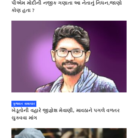
પીએમ મોદીની નજીક ગણાતા આ નેતાનું નિધન,જાણો
કોણ હતા ?
ગુજરાત સમાચાર
ખેડૂતોની વહારે જીજ્ઞેશ મેવાણી, માવઠાને પગલે વળતર
ચુકવવા માંગ