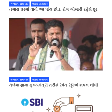
ગુજરાત સમાચાર
ભારત સમાચાર
તમારા ઘરમાં વાવો આ પાંચ છોડ, રોગ-બીમારી રહેશે દૂર
ગુજરાત સમાચાર
ભારત સમાચાર
તેલંગાણાના મુખ્યમંત્રી તરીકે રેવંત રેડ્ડીએ શપથ લીધી