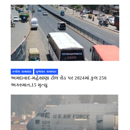
કલોલ સમાચાર
ગુજરાત સમાચાર
અમદાવાદ-મહેસાણા ટોલ રોડ પર 2024માં કુલ 256
અકસ્માત,15 મૃત્યુ