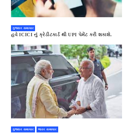
ગુજરાત સમાચાર
હવે ICICI નું ક્રેડીટકાર્ડ થી UPI પેમેંટ કરી શકાશે.
ગુજરાત સમાચાર
ભારત સમાચાર