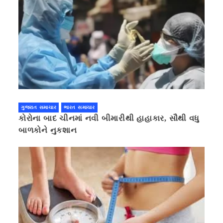
ગુજરાત સમાચાર
ભારત સમાચાર
કોરોના બાદ ચીનમાં નવી બીમારીથી હાહાકાર, સૌથી વધુ
બાળકોને નુકશાન