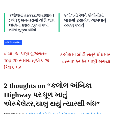
કલોલમાં તસ્કરરાજ યથાવત
કલોલની રેલવે કોલોનીમાં
: બંધ દુકાન-ઘરોમાં ચોરી થતા
ખાડામાં ફસાયેલ આખલાનું
લોકોમાં ફફડાટ,ક્યાં ક્યાં
રેસ્ક્યુ કરાયું
તાળા તૂટ્યા વાંચો
કલોલ સમાચાર
વાંચો, આપણા ગુજરાતના
કલોલમાં મોડી રાત્રે ધોધમાર
Top 20 સમાચાર,એક જ
વરસાદ,ઠેર ઠેર પાણી ભરાયા
ક્લિક પર
2 thoughts on “
કલોલ અંબિકા
Highway પર ધૂળ ખાતું
એસ્કેલેટર,ચાલુ થયું ત્યારથી બંધ
”