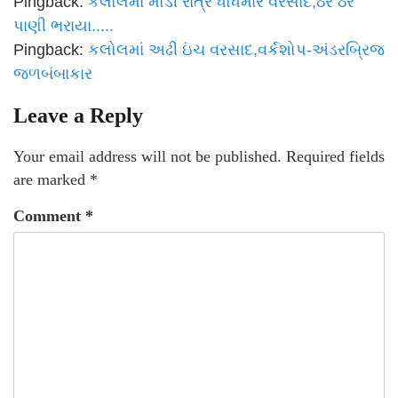
Pingback:
કલોલમાં મોડી રાત્રે ધોધમાર વરસાદ,ઠેર ઠેર
પાણી ભરાયા.....
Pingback:
કલોલમાં અઢી ઇંચ વરસાદ,વર્કશોપ-અંડરબ્રિજ
જળબંબાકાર
Leave a Reply
Your email address will not be published.
Required fields
are marked
*
Comment
*