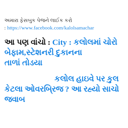
અમારા ફેસબુક પેજને લાઈક કરો
:
https://www.facebook.com/
kalolsamachar
આ પણ વાંચો :
City : કલોલમાં ચોરો
બેફામ,સ્ટેશનરી દુકાનના
તાળાં તોડયા
કલોલ હાઇવે પર કુલ
કેટલા ઓવરબ્રિજ ? આ રહ્યો સાચો
જવાબ