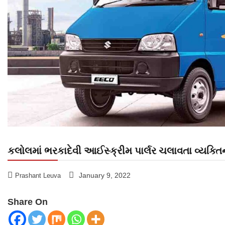
કલોલમાં ભરકાદેવી આઈસ્ક્રીમ પાર્લર ચલાવતા વ્યક્ત
January 9, 2022
Prashant Leuva
Share On