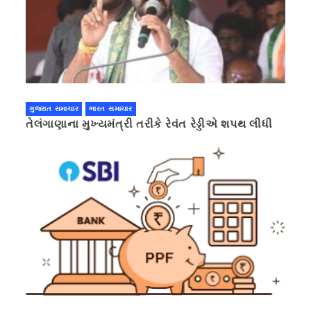
ગુજરાત સમાચાર
ભારત સમાચાર
તેલંગાણાના મુખ્યમંત્રી તરીકે રેવંત રેડ્ડીએ શપથ લીધી