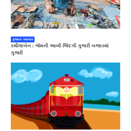
ગુજરાત સમાચાર
રમીલાબેન : જેમની આખી જિંદગી ગુજરી બજારમાં
ગુજરી