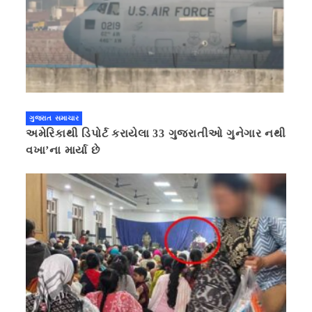
ગુજરાત સમાચાર
અમેરિકાથી ડિપોર્ટ કરાયેલા 33 ગુજરાતીઓ ગુનેગાર નથી
વખા’ના માર્યા છે