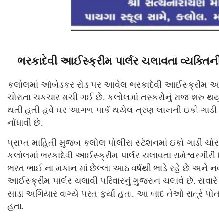
ભરકાદેવી આઈસ્ક્રીમ પાર્લર ચલાવતા વ્યક્તિન
કલોલમાં આંબેડકર રોડ પર આવેલ ભરકાદેવી આઈસ્ક્રીમ અને 
ચોરાતા ચકચાર મચી ગઈ છે. કલોલમાં તસ્કરોનું રાજ શરુ થયું
થતી હતી હવે ઘર આગળ પાર્ક થયેલ ત્રણ લાખની ઇકો ગાડી ચ
નોંધાવી છે.
પ્રાપ્ત માહિતી મુજબ કલોલ પોલીસ સ્ટેશનમાં ઇકો ગાડી ચોર
કલોલમાં ભરકાદેવી આઈસ્ક્રીમ પાર્લર ચલાવતા રામેશ્વરગીરી 
ભરત ભાઈ ના મકાન માં છેલ્લા આઠ વર્ષથી ભાડે રહે છે અને ન
આઈસ્ક્રીમ પાર્લર ચલાવી પરિવારનું ગુજરાન ચલાવે છે. સવાર
સાડા અગિયાર વાગ્યે પરત ફર્યા હતા. આ બાદ તેઓ રાત્રે પો
હતા.