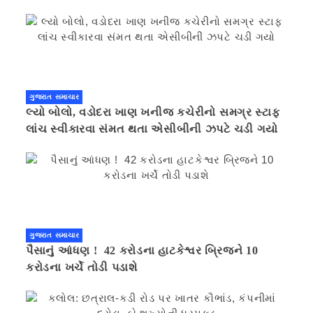
ગુજરાત સમાચાર
લ્યો બોલો, વડોદરા ખાણ ખનીજ કચેરીનો સમગ્ર સ્ટાફ
લાંચ સ્વીકારવા સંમત થતા એસીબીની ઝપટે ચડી ગયો
ગુજરાત સમાચાર
પૈસાનું આંધણ ! 42 કરોડના હાટકેશ્વર બ્રિજને 10
કરોડના ખર્ચે તોડી પડાશે