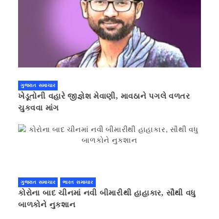
ગુજરાત સમાચાર
ખેડૂતોની વહારે જીજ્ઞેશ મેવાણી, માવઠાને પગલે વળતર
ચુકવવા માંગ
ગુજરાત સમાચાર
ભારત સમાચાર
કોરોના બાદ ચીનમાં નવી બીમારીથી હાહાકાર, સૌથી વધુ
બાળકોને નુકશાન