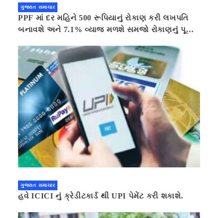
ગુજરાત સમાચાર
PPF માં દર મહિને 500 રૂપિયાનું રોકાણ કરી લખપતિ
બનાવશે અને 7.1% વ્યાજ મળશે સમજો રોકાણનું પૂરું
ગણિત .નવી દિલ્હી 41 મિનીટ પહેલા.
ગુજરાત સમાચાર
હવે ICICI નું ક્રેડીટકાર્ડ થી UPI પેમેંટ કરી શકાશે.