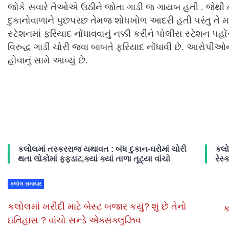
જોકે સવારે તેઓએ ઉઠીને જોતા ગાડી જ ગાયબ હતી . જ
દુકાનોવાળાને પુછપરછ તેમજ શોધખોળ આદરી હતી પરંતુ ત
સ્ટેશનમાં ફરિયાદ નોંધાવવાનું નક્કી કરીને પોલીસ સ્ટેશન
વિરુદ્ધ ગાડી ચોરી જવા બાબતે ફરિયાદ નોંધાવી છે. આરોપીઓ
હોવાનું સામે આવ્યું છે.
કલોલમાં તસ્કરરાજ યથાવત : બંધ દુકાન-ઘરોમાં ચોરી
કલો
થતા લોકોમાં ફફડાટ,ક્યાં ક્યાં તાળા તૂટ્યા વાંચો
રેસ્ક
કલોલ સમાચાર
કલોલમાં ખરીદી માટે બેસ્ટ બજાર કયું? શું છે તેનો
ક
ઇતિહાસ ? વાંચો સન્ડે એક્સક્લુઝિવ