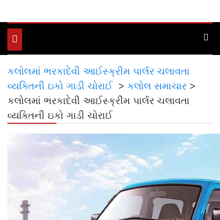
Toggle
navigation
કલોલમાં ભરકાદેવી આઈસ્ક્રીમ પાર્લર ચલાવતા
વ્યક્તિની ઇકો ગાડી ચોરાઈ
>
કલોલ સમાચાર
>
કલોલમાં ભરકાદેવી આઈસ્ક્રીમ પાર્લર ચલાવતા
વ્યક્તિની ઇકો ગાડી ચોરાઈ