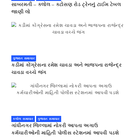
સાબરમતી – કલોલ – કટોસણ રોડ ટ્રેનનું ટાઈમ ટેબલ
જાણી લો
ગુજરાત સમાચાર
કડીમાં કોંગ્રેસના રમેશ ચાવડા અને ભાજપના રાજેન્દ્ર
ચાવડા વચ્ચે જંગ
કલોલ સમાચાર
ગુજરાત સમાચાર
ગાંધીનગર જિલ્લામાં નોકરી આપતા અગાઉ
કર્મચારીઓની માહિતી પોલીસ સ્ટેશનમાં આપવી પડશે