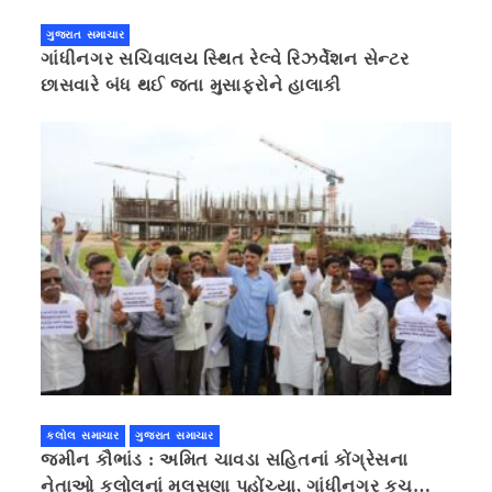
ગુજરાત સમાચાર
ગાંધીનગર સચિવાલય સ્થિત રેલ્વે રિઝર્વેશન સેન્ટર
છાસવારે બંધ થઈ જતા મુસાફરોને હાલાકી
કલોલ સમાચાર
ગુજરાત સમાચાર
જમીન કૌભાંડ : અમિત ચાવડા સહિતનાં કોંગ્રેસના
નેતાઓ કલોલનાં મુલસણા પહોંચ્યા, ગાંધીનગર કૂચ