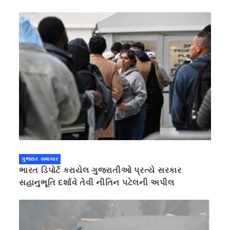
ગુજરાત સમાચાર
ભારત ડિપોર્ટ કરાયેલ ગુજરાતીઓ પ્રત્યે સરકાર
સહાનુભૂતિ દર્શાવે તેવી નીતિન પટેલની અપીલ