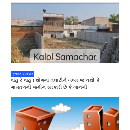
ગુજરાત સમાચાર
વાહ રે વાહ ! થોળનાં તલાટીને ખબર જ નથી કે
ગામતળની જમીન સરકારી છે કે ખાનગી