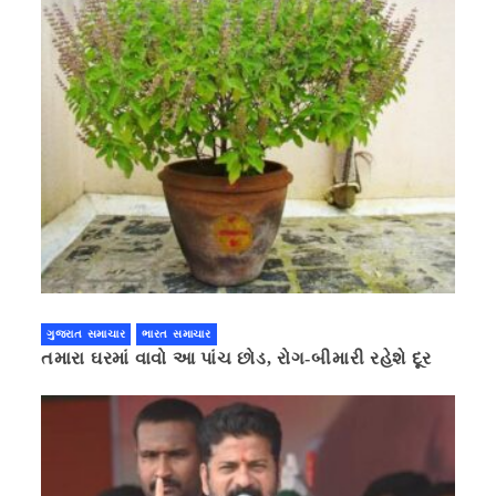
ગુજરાત સમાચાર
ભારત સમાચાર
તમારા ઘરમાં વાવો આ પાંચ છોડ, રોગ-બીમારી રહેશે દૂર