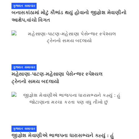
ગુજરાત સમાચાર
બનાસકાંઠામાં મોટું કૌભાંડ થયું હોવાનો જીજ્ઞેશ મેવાણીનો
આક્ષેપ,વાંચો વિગત
ગુજરાત સમાચાર
મહેસાણા-પાટણ-મહેસાણા પેસેન્જર સ્પેશ્યલ
ટ્રેનનો સમય બદલાયો
ગુજરાત સમાચાર
જીજ્ઞેશ મેવાણીએ ભાજપના ધારાસભ્યને કહ્યું : હું