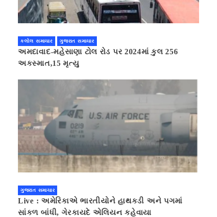
કલોલ સમાચાર
ગુજરાત સમાચાર
અમદાવાદ-મહેસાણા ટોલ રોડ પર 2024માં કુલ 256
અકસ્માત,15 મૃત્યુ
ગુજરાત સમાચાર
Live : અમેરિકાએ ભારતીયોને હાથકડી અને પગમાં
સાંકળ બાંધી, ગેરકાયદે એલિયન કહેવાયા