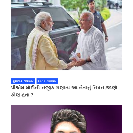
ગુજરાત સમાચાર
ભારત સમાચાર
પીએમ મોદીની નજીક ગણાતા આ નેતાનું નિધન,જાણો
કોણ હતા ?