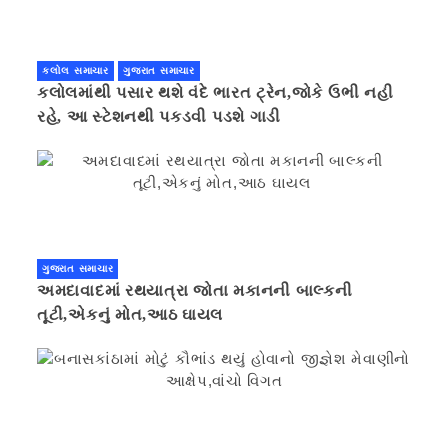
કલોલ સમાચાર
ગુજરાત સમાચાર
કલોલમાંથી પસાર થશે વંદે ભારત ટ્રેન,જોકે ઉભી નહી
રહે, આ સ્ટેશનથી પકડવી પડશે ગાડી
ગુજરાત સમાચાર
અમદાવાદમાં રથયાત્રા જોતા મકાનની બાલ્કની
તૂટી,એકનું મોત,આઠ ઘાયલ