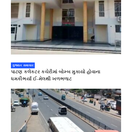
ગુજરાત સમાચાર
પાટણ કલેકટર કચેરીમાં બોમ્બ મુકાયો હોવાના
ધમકીભર્યા ઈ-મેલથી ખળભળાટ