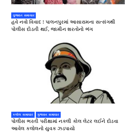
ગુજરાત સમાચાર
હવે નવો વિવાદ ! પાલનપુરમાં આસારામના સત્સંગથી
પોલીસ દોડતી થઈ, જામીન શરતોનો ભંગ
કલોલ સમાચાર
ગુજરાત સમાચાર
પોલીસ ભરતી પરીક્ષામાં નકલી કોલ લેટર લઈને દોડવા
આવેલ કલોલનો યુવક ઝડપાયો