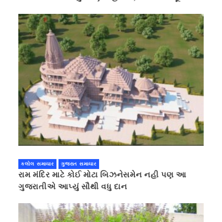
કરવાની ચિમકી
કલોલ સમાચાર
ગુજરાત સમાચાર
રામ મંદિર માટે કોઈ મોટા બિઝનેસમેન નહી પણ આ
ગુજરાતીએ આપ્યું સૌથી વધુ દાન