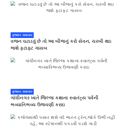
ગુજરાત સમાચાર
વજન ઘટાડવું છે તો આ બીજનું કરો સેવન, ચરબી થઇ
જશે ફટાફટ ગાયબ
ગુજરાત સમાચાર
ગાંધીનગર ખાતે જિલ્લા કક્ષાના સ્વાતંત્ર્ય પર્વની
ભવ્યાતિભવ્ય ઉજવણી કરાઇ