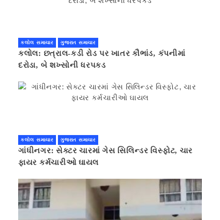
કલોલ સમાચાર
ગુજરાત સમાચાર
કલોલ: છત્રાલ-કડી રોડ પર ખાતર કૌભાંડ, કંપનીમાં
દરોડા, બે શખ્સોની ધરપકડ
કલોલ સમાચાર
ગુજરાત સમાચાર
ગાંધીનગર: સેક્ટર ચારમાં ગેસ સિલિન્ડર વિસ્ફોટ, ચાર
ફાયર કર્મચારીઓ ઘાયલ