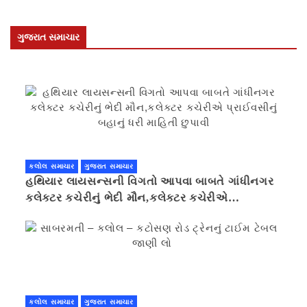
ગુજરાત સમાચાર
કલોલ સમાચાર
ગુજરાત સમાચાર
હથિયાર લાયસન્સની વિગતો આપવા બાબતે ગાંધીનગર
કલેક્ટર કચેરીનું ભેદી મૌન,કલેક્ટર કચેરીએ
પ્રાઈવસીનું બહાનું ધરી માહિતી છુપાવી
કલોલ સમાચાર
ગુજરાત સમાચાર