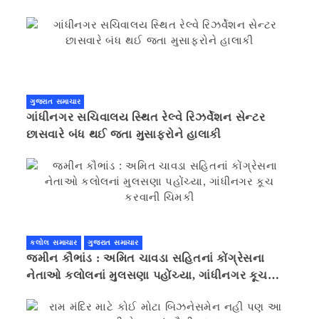
ગુજરાત સમાચાર
ગાંધીનગર સચિવાલય સ્થિત રેલ્વે રિઝર્વેશન સેન્ટર
છાસવારે બંધ થઈ જતા મુસાફરોને હાલાકી
કલોલ સમાચાર
ગુજરાત સમાચાર
જમીન કૌભાંડ : અમિત ચાવડા સહિતનાં કોંગ્રેસના
નેતાઓ કલોલનાં મુલસણા પહોંચ્યા, ગાંધીનગર કૂચ
કરવાની ચિમકી