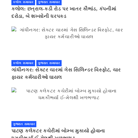
કલોલ સમાચાર
ગુજરાત સમાચાર
કલોલ: છત્રાલ-કડી રોડ પર ખાતર કૌભાંડ, કંપનીમાં
દરોડા, બે શખ્સોની ધરપકડ
કલોલ સમાચાર
ગુજરાત સમાચાર
ગાંધીનગર: સેક્ટર ચારમાં ગેસ સિલિન્ડર વિસ્ફોટ, ચાર
ફાયર કર્મચારીઓ ઘાયલ
ગુજરાત સમાચાર
પાટણ કલેકટર કચેરીમાં બોમ્બ મુકાયો હોવાના