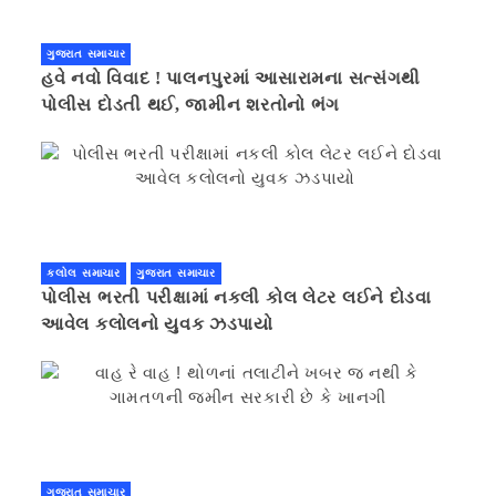
ગુજરાત સમાચાર
હવે નવો વિવાદ ! પાલનપુરમાં આસારામના સત્સંગથી
પોલીસ દોડતી થઈ, જામીન શરતોનો ભંગ
કલોલ સમાચાર
ગુજરાત સમાચાર
પોલીસ ભરતી પરીક્ષામાં નકલી કોલ લેટર લઈને દોડવા
આવેલ કલોલનો યુવક ઝડપાયો
ગુજરાત સમાચાર