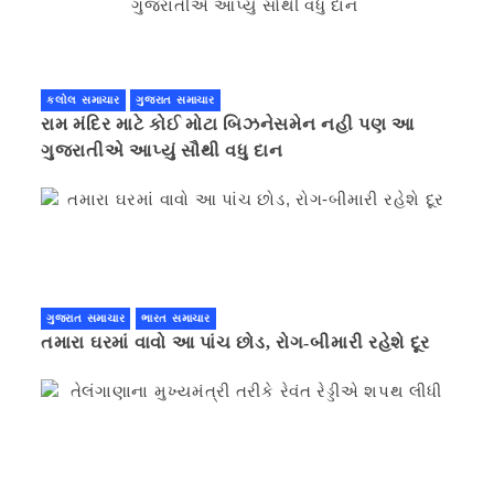
કલોલ સમાચાર
ગુજરાત સમાચાર
રામ મંદિર માટે કોઈ મોટા બિઝનેસમેન નહી પણ આ
ગુજરાતીએ આપ્યું સૌથી વધુ દાન
ગુજરાત સમાચાર
ભારત સમાચાર
તમારા ઘરમાં વાવો આ પાંચ છોડ, રોગ-બીમારી રહેશે દૂર