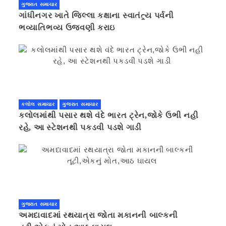
ગુજરાત સમાચાર
ગાંધીનગર ખાતે જિલ્લા કક્ષાના સ્વાતંત્ર્ય પર્વની
ભવ્યાતિભવ્ય ઉજવણી કરાઇ
કલોલ સમાચાર
ગુજરાત સમાચાર
કલોલમાંથી પસાર થશે વંદે ભારત ટ્રેન,જોકે ઉભી નહી
રહે, આ સ્ટેશનથી પકડવી પડશે ગાડી
ગુજરાત સમાચાર
અમદાવાદમાં રથયાત્રા જોતા મકાનની બાલ્કની