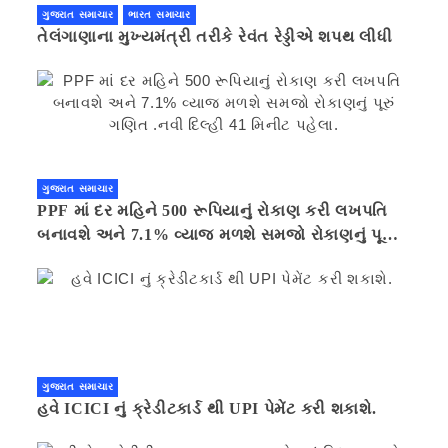
ગુજરાત સમાચાર
ભારત સમાચાર
તેલંગાણાના મુખ્યમંત્રી તરીકે રેવંત રેડ્ડીએ શપથ લીધી
ગુજરાત સમાચાર
PPF માં દર મહિને 500 રૂપિયાનું રોકાણ કરી લખપતિ
બનાવશે અને 7.1% વ્યાજ મળશે સમજો રોકાણનું પૂરું
ગણિત .નવી દિલ્હી 41 મિનીટ પહેલા.
ગુજરાત સમાચાર
હવે ICICI નું ક્રેડીટકાર્ડ થી UPI પેમેંટ કરી શકાશે.