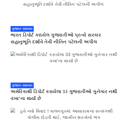
ગુજરાત સમાચાર
ભારત ડિપોર્ટ કરાયેલ ગુજરાતીઓ પ્રત્યે સરકાર
સહાનુભૂતિ દર્શાવે તેવી નીતિન પટેલની અપીલ
ગુજરાત સમાચાર
અમેરિકાથી ડિપોર્ટ કરાયેલા 33 ગુજરાતીઓ ગુનેગાર નથી
વખા’ના માર્યા છે