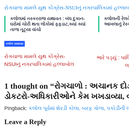
રોગચાળા મામલે યુથ કોંગ્રેસ-NSUIનું નગરપાલિકામાં હલ્લ
કલોલમાં તસ્કરરાજ યથાવત : બંધ દુકાન-
કલોલની રેલવે
ઘરોમાં ચોરી થતા લોકોમાં ફફડાટ,ક્યાં ક્યાં
આખલાનું રેસ્ક
તાળા તૂટ્યા વાંચો
કલોલ સમાચાર
રોગચાળા મામલે યુથ કોંગ્રેસ-
ભારે પડ્યું : 
NSUIનું નગરપાલિકામાં હલ્લાબોલ
લ
1 thought on “
રોગચાળો : અચાનક દો
ડોકટરો-અધિકારીઓને કેમ ખખડાવ્યા, વ
Pingback:
કલોલ પૂર્વમાં શેરડી કોલા, બરફ ગોળા, પકોડીન
Leave a Reply