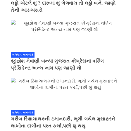
લઠ્ઠો એટલે શું ? દારૂમાં શું ભેળવાય તો લઠ્ઠો બને, જાણો
તેની આડઅસરો
ગુજરાત સમાચાર
જીજ્ઞેશ મેવાણી બન્યા ગુજરાત કોંગ્રેસના વર્કિંગ
પ્રેસિડેન્ટ,અન્ય નામ પણ જાણી લો
ગુજરાત સમાચાર
ગરીબ રિક્ષાચાલકની ઇમાનદારી, ભૂલી ગયેલ મુસાફરને
લાખોના દાગીના પરત કર્યા,પછી શું થયું