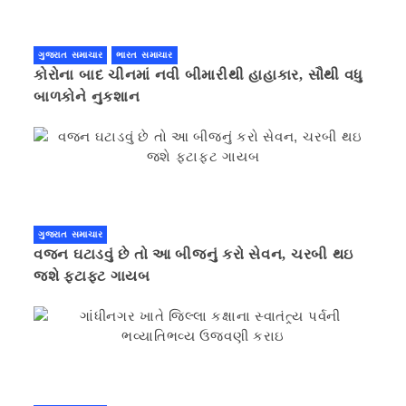
ગુજરાત સમાચાર
ભારત સમાચાર
કોરોના બાદ ચીનમાં નવી બીમારીથી હાહાકાર, સૌથી વધુ
બાળકોને નુકશાન
ગુજરાત સમાચાર
વજન ઘટાડવું છે તો આ બીજનું કરો સેવન, ચરબી થઇ
જશે ફટાફટ ગાયબ