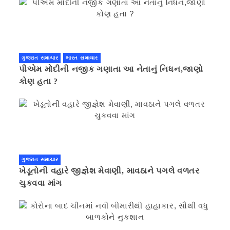
ગુજરાત સમાચાર
ભારત સમાચાર
પીએમ મોદીની નજીક ગણાતા આ નેતાનું નિધન,જાણો
કોણ હતા ?
ગુજરાત સમાચાર
ખેડૂતોની વહારે જીજ્ઞેશ મેવાણી, માવઠાને પગલે વળતર
ચુકવવા માંગ