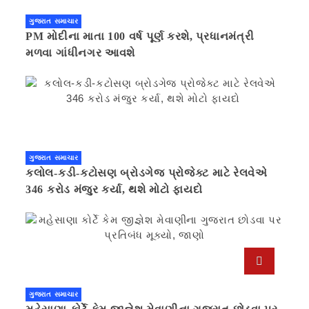
ગુજરાત સમાચાર
PM મોદીના માતા 100 વર્ષ પૂર્ણ કરશે, પ્રધાનમંત્રી
મળવા ગાંધીનગર આવશે
ગુજરાત સમાચાર
કલોલ-કડી-કટોસણ બ્રોડગેજ પ્રોજેક્ટ માટે રેલવેએ
346 કરોડ મંજુર કર્યા, થશે મોટો ફાયદો
ગુજરાત સમાચાર