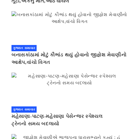
તૂટી,એકનું મોત,આઠ ઘાયલ
ગુજરાત સમાચાર
બનાસકાંઠામાં મોટું કૌભાંડ થયું હોવાનો જીજ્ઞેશ મેવાણીનો
આક્ષેપ,વાંચો વિગત
ગુજરાત સમાચાર
મહેસાણા-પાટણ-મહેસાણા પેસેન્જર સ્પેશ્યલ
ટ્રેનનો સમય બદલાયો