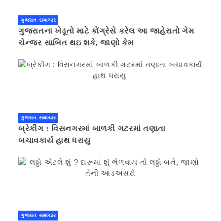
ગુજરાત સમાચાર
ગુજરાતના ખેડૂતો માટે કોંગ્રેસે કરેલ આ જાહેરાતો ગેમ
ચેન્જર સાબિત થઇ શકે, જાણો કેમ
ગુજરાત સમાચાર
બ્રેકીંગ : વિસનગરમાં બાળકી ગટરમાં તણાતા
બચાવકાર્ય હાથ ધરાયુ
ગુજરાત સમાચાર