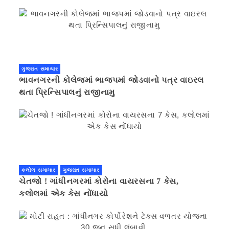
ગુજરાત સમાચાર
ભાવનગરની કોલેજમાં ભાજપમાં જોડવાનો પત્ર વાઇરલ
થતા પ્રિન્સિપાલનું રાજીનામુ
કલોલ સમાચાર
ગુજરાત સમાચાર
ચેતજો ! ગાંધીનગરમાં કોરોના વાયરસના 7 કેસ,
કલોલમાં એક કેસ નોંધાયો