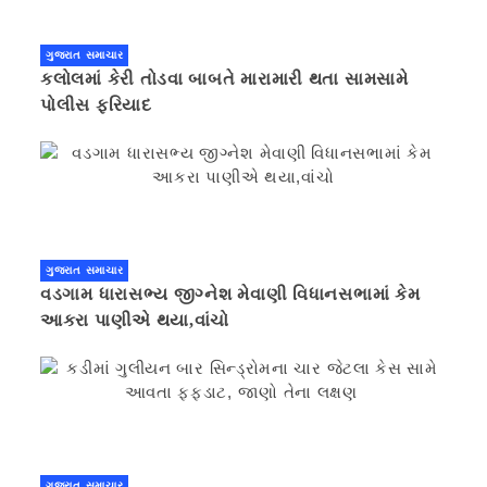
ગુજરાત સમાચાર
કલોલમાં કેરી તોડવા બાબતે મારામારી થતા સામસામે
પોલીસ ફરિયાદ
ગુજરાત સમાચાર
વડગામ ધારાસભ્ય જીગ્નેશ મેવાણી વિધાનસભામાં કેમ
આકરા પાણીએ થયા,વાંચો
ગુજરાત સમાચાર