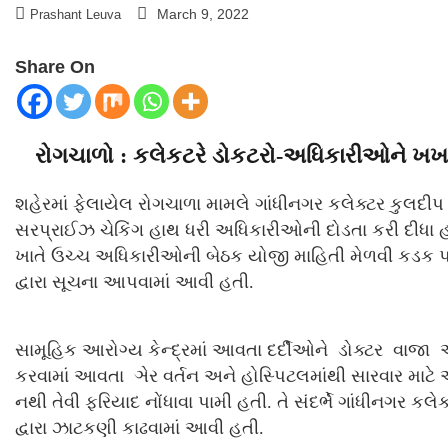
March 9, 2022
Prashant Leuva
Share On
રોગચાળો : કલેકટરે ડોકટરો-અધિકારીઓને ખખડ
શહેરમાં ફેલાયેલ રોગચાળા મામલે ગાંધીનગર કલેક્ટર કુલદીપ 
સરપ્રાઈઝ ચેકિંગ હાથ ધરી અધિકારીઓની દોડતા કરી દીધા 
ખાતે ઉચ્ચ અધિકારીઓની બેઠક યોજી માહિતી મેળવી કડક પ
દ્વારા સૂચના આપવામાં આવી હતી.
સામૂહિક આરોગ્ય કેન્દ્રમાં આવતા દર્દીઓને ડોક્ટર વાજા અ
કરવામાં આવતા ઞેર વર્તન અને હોસ્પિટલમાંથી સારવાર માટ
નથી તેવી ફરિયાદ નોંધાવા પામી હતી. તે સંદર્ભે ગાંધીનગર કલ
દ્વારા ઝાટકણી કાઢવામાં આવી હતી.