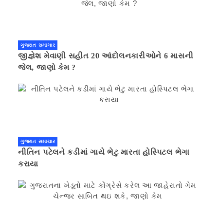
ગુજરાત સમાચાર
જીજ્ઞેશ મેવાણી સહીત 20 આંદોલનકારીઓને 6 માસની
જેલ, જાણો કેમ ?
ગુજરાત સમાચાર
નીતિન પટેલને કડીમાં ગાયે ભેટુ મારતા હોસ્પિટલ ભેગા
કરાયા