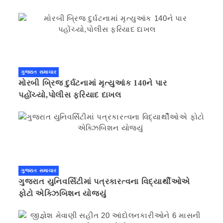
ગુજરાત સમાચાર
મોરબી બ્રિજ દુર્ઘટનામાં મૃત્યુઆંક 140ને પાર
પહોંચ્યો,પોલીસ ફરિયાદ દાખલ
ગુજરાત સમાચાર
ગુજરાત યુનિવર્સિટીમાં પત્રકારત્વના વિદ્યાર્થીઓએ
ફોટો એક્ઝિબિશન યોજ્યું