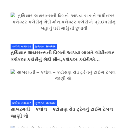
કલોલ સમાચાર
ગુજરાત સમાચાર
હથિયાર લાયસન્સની વિગતો આપવા બાબતે ગાંધીનગર
કલેક્ટર કચેરીનું ભેદી મૌન,કલેક્ટર કચેરીએ
પ્રાઈવસીનું બહાનું ધરી માહિતી છુપાવી
કલોલ સમાચાર
ગુજરાત સમાચાર
સાબરમતી – કલોલ – કટોસણ રોડ ટ્રેનનું ટાઈમ ટેબલ
જાણી લો