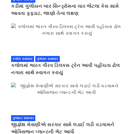
કડીમાં ગુલીયન બાર સિન્ડ્રોમના ચાર જેટલા કેસ સામે
આવતા ફફડાટ, જાણો તેના લક્ષણ
કલોલ સમાચાર
ગુજરાત સમાચાર
કલોલમાં ભારત ગૌરવ ડિલક્સ ટ્રેન આવી પહોંચતા ઢોલ
નગારા સાથે સ્વાગત કરાયું
ગુજરાત સમાચાર
જીજ્ઞેશ મેવાણીએ સરકાર સામે લડાઈ લડી વડગામને
ઓક્સિજન પ્લાન્ટની ભેટ આપી