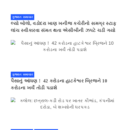
ગુજરાત સમાચાર
લ્યો બોલો, વડોદરા ખાણ ખનીજ કચેરીનો સમગ્ર સ્ટાફ
લાંચ સ્વીકારવા સંમત થતા એસીબીની ઝપટે ચડી ગયો
ગુજરાત સમાચાર
પૈસાનું આંધણ ! 42 કરોડના હાટકેશ્વર બ્રિજને 10
કરોડના ખર્ચે તોડી પડાશે