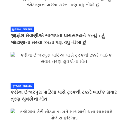
ગુજરાત સમાચાર
જીજ્ઞેશ મેવાણીએ ભાજપના ધારાસભ્યને કહ્યું : હું
જોટાણાના મરચા કરતા પણ વધુ તીખો છું
ગુજરાત સમાચાર
કડીના ઈશ્વરપુરા પાટિયા પાસે ટ્રકની ટક્કરે બાઈક સવાર
ત્રણ યુવકોના મોત