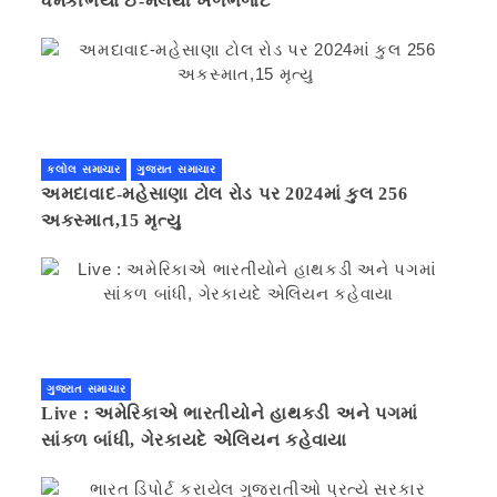
ધમકીભર્યા ઈ-મેલથી ખળભળાટ
કલોલ સમાચાર
ગુજરાત સમાચાર
અમદાવાદ-મહેસાણા ટોલ રોડ પર 2024માં કુલ 256
અકસ્માત,15 મૃત્યુ
ગુજરાત સમાચાર
Live : અમેરિકાએ ભારતીયોને હાથકડી અને પગમાં
સાંકળ બાંધી, ગેરકાયદે એલિયન કહેવાયા