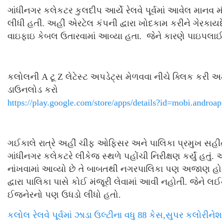
ગાંધીનગર કલેકટર કુલદીપ આર્યે રેલવે પૂર્વમાં આવેલ માનવ 
લીધી હતી. અહીં એરટેલ કંપની દ્વારા ખોદકામ કરીને ગેરકાયદ
વાઇફાઇ કેબલ ઉતારવામાં આવ્યા હતા. જેને કારણે પાઇપલાઈનમા
કલોલની A ટૂ Z લેટેસ્ટ અપડેટ્સ મેળવવા નીચે ક્લિક કરી 
ડાઉનલોડ કરો
https://play.google.com/store/apps/details?id=mobi.androa
ગઈકાલે રાત્રે અહીં ચીફ ઓફિસર અને પાલિકા પ્રમુખ સહ
ગાંધીનગર કલેકટરે લીકેજ સ્થળે પહોંચી નિરીક્ષણ કર્યું હતું.
નાંખવામાં આવ્યો છે તે બાબતથી નગરપાલિકા પણ અજાણ હોવાનુ
દ્વારા પાલિકા પાસે કોઈ મંજૂરી લેવામાં આવી નહોતી. જેને લ
ઈજનેરનો પણ ઉધડો લીધો હતો.
કલોલ રેલવે પૂર્વમાં ઝાડા ઉલ્ટીના વધુ 88 કેસ,સુપર કલોરી