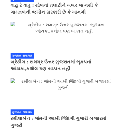
વાહ રે વાહ ! થોળનાં તલાટીને ખબર જ નથી કે
ગામતળની જમીન સરકારી છે કે ખાનગી
ગુજરાત સમાચાર
બ્રેકીંગ : સમગ્ર ઉત્તર ગુજરાતમાં ભૂકંપનાં
આંચકા,કલોલ પણ બાકાત નહીં
ગુજરાત સમાચાર
રમીલાબેન : જેમની આખી જિંદગી ગુજરી બજારમાં
ગુજરી