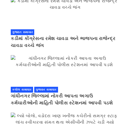
ગુજરાત સમાચાર
કડીમાં કોંગ્રેસના રમેશ ચાવડા અને ભાજપના રાજેન્દ્ર
ચાવડા વચ્ચે જંગ
કલોલ સમાચાર
ગુજરાત સમાચાર
ગાંધીનગર જિલ્લામાં નોકરી આપતા અગાઉ
કર્મચારીઓની માહિતી પોલીસ સ્ટેશનમાં આપવી પડશે