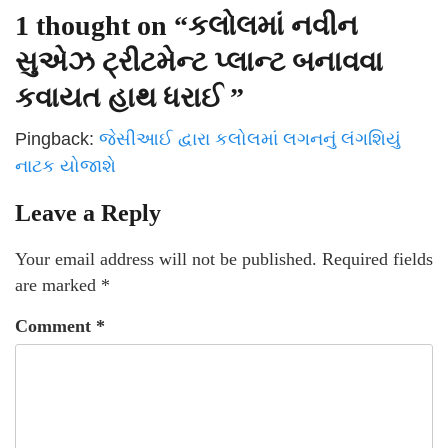
1 thought on “
કલોલમાં નવીન
સુએઝ ટ્રીટમેન્ટ પ્લાન્ટ બનાવવા
કવાયત હાથ ધરાઈ
”
Pingback:
જેસીઆઈ દ્વારા કલોલમાં લગનનું લંગશિયું
નાટક યોજાશે
Leave a Reply
Your email address will not be published.
Required fields
are marked
*
Comment
*