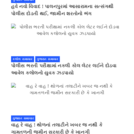
હવે નવો વિવાદ ! પાલનપુરમાં આસારામના સત્સંગથી
પોલીસ દોડતી થઈ, જામીન શરતોનો ભંગ
કલોલ સમાચાર
ગુજરાત સમાચાર
પોલીસ ભરતી પરીક્ષામાં નકલી કોલ લેટર લઈને દોડવા
આવેલ કલોલનો યુવક ઝડપાયો
ગુજરાત સમાચાર
વાહ રે વાહ ! થોળનાં તલાટીને ખબર જ નથી કે
ગામતળની જમીન સરકારી છે કે ખાનગી