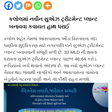
કલોલમાં નવીન સુએઝ ટ્રીટમેન્ટ પ્લાન્ટ
બનાવવા કવાયત હાથ ધરાઈ
કલોલ શહેર તેમજ આસપાસના ઔડા વિસ્તારના ગંદા
પાણીના શુદ્ધિકરણ માટે નગરપાલિકાને સુએઝ ટ્રીટમેન્ટ
પ્લાન્ટ બનાવવાની મંજૂરી મળી છે. 33 MLD ની ક્ષમતા
ધરાવતા સુએઝ ટ્રીટમેન્ટ પ્લાન્ટ પાછળ 46.64 કરોડ
રૂપિયાનો ખર્ચ થવાનો અંદાજ છે. આ નવો સુએઝ પ્લાન્ટ
તૈયાર થઇ જવાથી નાગરિકો અને આસપાસના ગામોના
ખેડૂતોને ગટરના પાણી અને ગંદકીથી રાહત મળશે.