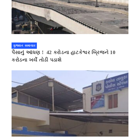
ગુજરાત સમાચાર
પૈસાનું આંધણ ! 42 કરોડના હાટકેશ્વર બ્રિજને 10
કરોડના ખર્ચે તોડી પડાશે