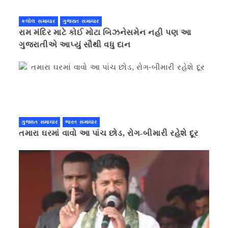
કલોલ સમાચાર
ગુજરાત સમાચાર
રામ મંદિર માટે કોઈ મોટા બિઝનેસમેન નહી પણ આ
ગુજરાતીએ આપ્યું સૌથી વધુ દાન
ગુજરાત સમાચાર
ભારત સમાચાર
તમારા ઘરમાં વાવો આ પાંચ છોડ, રોગ-બીમારી રહેશે દૂર