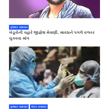
ગુજરાત સમાચાર
ખેડૂતોની વહારે જીજ્ઞેશ મેવાણી, માવઠાને પગલે વળતર
ચુકવવા માંગ
ગુજરાત સમાચાર
ભારત સમાચાર