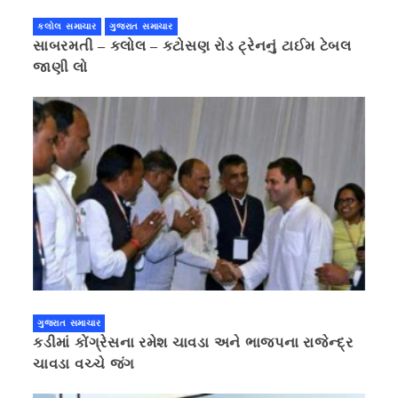
કલોલ સમાચાર
ગુજરાત સમાચાર
સાબરમતી – કલોલ – કટોસણ રોડ ટ્રેનનું ટાઈમ ટેબલ
જાણી લો
ગુજરાત સમાચાર
કડીમાં કોંગ્રેસના રમેશ ચાવડા અને ભાજપના રાજેન્દ્ર
ચાવડા વચ્ચે જંગ