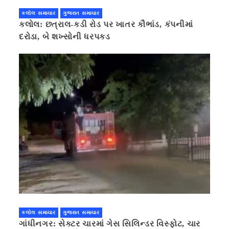
કલોલ સમાચાર
ગુજરાત સમાચાર
કલોલ: છત્રાલ-કડી રોડ પર ખાતર કૌભાંડ, કંપનીમાં
દરોડા, બે શખ્સોની ધરપકડ
કલોલ સમાચાર
ગુજરાત સમાચાર
ગાંધીનગર: સેક્ટર ચારમાં ગેસ સિલિન્ડર વિસ્ફોટ, ચાર