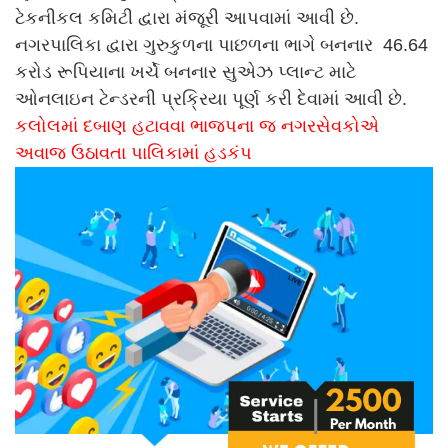
ટેકનીકલ કમિટી દ્વારા મંજૂરી આપવામાં આવી છે.
નગરપાલિકા દ્વારા ગુરુકુળના પાછળના ભાગે બનનાર 46.64
કરોડ રૂપિયાના ખર્ચે બનનાર સુએઝ પ્લાન્ટ માટે
ઓનલાઇન ટેન્ડરની પ્રક્રિયા પૂર્ણ કરી દેવામાં આવી છે.
કલોલમાં દબાણ હટાવવા ભાજપના જ નગરસેવકોએ
અવાજ ઉઠાવતા પાલિકામાં હડકંપ