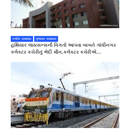
કલોલ સમાચાર
ગુજરાત સમાચાર
હથિયાર લાયસન્સની વિગતો આપવા બાબતે ગાંધીનગર
કલેક્ટર કચેરીનું ભેદી મૌન,કલેક્ટર કચેરીએ
પ્રાઈવસીનું બહાનું ધરી માહિતી છુપાવી