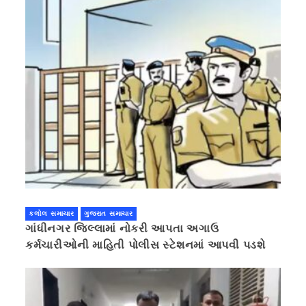
કલોલ સમાચાર
ગુજરાત સમાચાર
ગાંધીનગર જિલ્લામાં નોકરી આપતા અગાઉ
કર્મચારીઓની માહિતી પોલીસ સ્ટેશનમાં આપવી પડશે