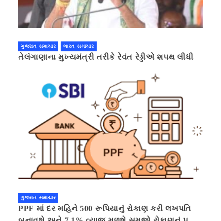
ગુજરાત સમાચાર
ભારત સમાચાર
તેલંગાણાના મુખ્યમંત્રી તરીકે રેવંત રેડ્ડીએ શપથ લીધી
ગુજરાત સમાચાર
PPF માં દર મહિને 500 રૂપિયાનું રોકાણ કરી લખપતિ
બનાવશે અને 7.1% વ્યાજ મળશે સમજો રોકાણનું પૂરું