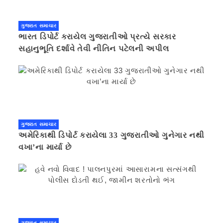
ગુજરાત સમાચાર
ભારત ડિપોર્ટ કરાયેલ ગુજરાતીઓ પ્રત્યે સરકાર
સહાનુભૂતિ દર્શાવે તેવી નીતિન પટેલની અપીલ
ગુજરાત સમાચાર
અમેરિકાથી ડિપોર્ટ કરાયેલા 33 ગુજરાતીઓ ગુનેગાર નથી
વખા’ના માર્યા છે
ગુજરાત સમાચાર