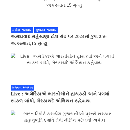
કલોલ સમાચાર
ગુજરાત સમાચાર
અમદાવાદ-મહેસાણા ટોલ રોડ પર 2024માં કુલ 256
અકસ્માત,15 મૃત્યુ
ગુજરાત સમાચાર
Live : અમેરિકાએ ભારતીયોને હાથકડી અને પગમાં
સાંકળ બાંધી, ગેરકાયદે એલિયન કહેવાયા