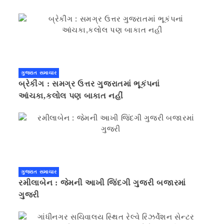
ગુજરાત સમાચાર
બ્રેકીંગ : સમગ્ર ઉત્તર ગુજરાતમાં ભૂકંપનાં
આંચકા,કલોલ પણ બાકાત નહીં
ગુજરાત સમાચાર
રમીલાબેન : જેમની આખી જિંદગી ગુજરી બજારમાં
ગુજરી