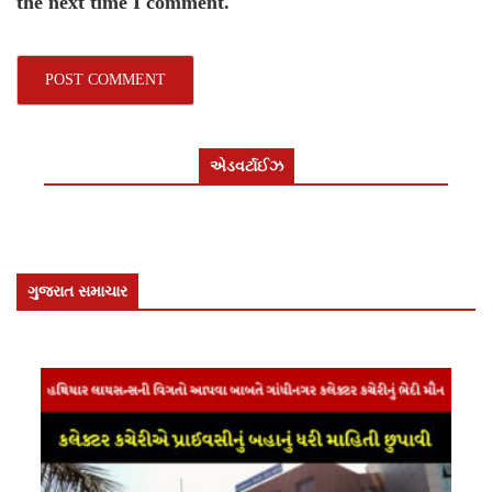
the next time I comment.
એડવર્ટાઈઝ
ગુજરાત સમાચાર