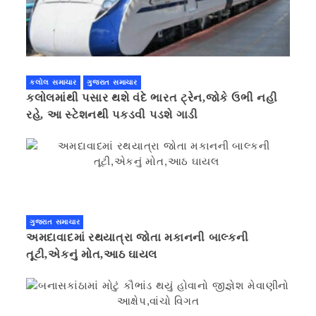
કલોલ સમાચાર
ગુજરાત સમાચાર
કલોલમાંથી પસાર થશે વંદે ભારત ટ્રેન,જોકે ઉભી નહી
રહે, આ સ્ટેશનથી પકડવી પડશે ગાડી
ગુજરાત સમાચાર
અમદાવાદમાં રથયાત્રા જોતા મકાનની બાલ્કની
તૂટી,એકનું મોત,આઠ ઘાયલ