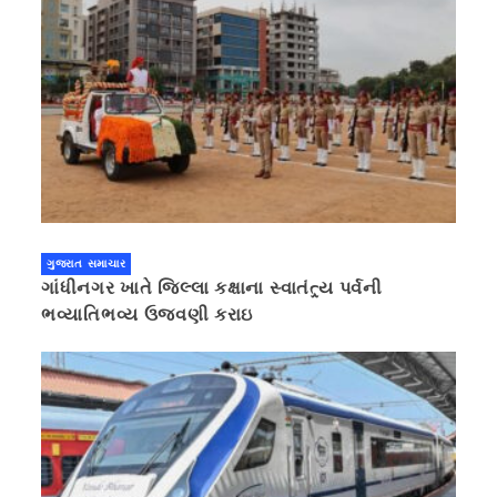
ગુજરાત સમાચાર
ગાંધીનગર ખાતે જિલ્લા કક્ષાના સ્વાતંત્ર્ય પર્વની
ભવ્યાતિભવ્ય ઉજવણી કરાઇ