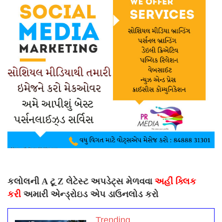
કલોલની A ટૂ Z લેટેસ્ટ અપડેટ્સ મેળવવા
અહીં ક્લિક
કરી
અમારી એન્ડ્રોઇડ એપ ડાઉનલોડ કરો
Trending