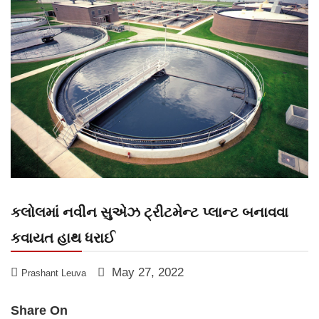
કલોલમાં નવીન સુએઝ ટ્રીટમેન્ટ પ્લાન્ટ બનાવવા
કવાયત હાથ ધરાઈ
May 27, 2022
Prashant Leuva
Share On