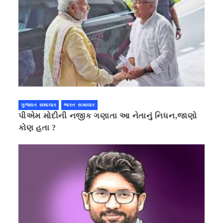
ગુજરાત સમાચાર
ભારત સમાચાર
પીએમ મોદીની નજીક ગણાતા આ નેતાનું નિધન,જાણો
કોણ હતા ?