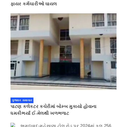
ફાયર કર્મચારીઓ ઘાયલ
ગુજરાત સમાચાર
પાટણ કલેકટર કચેરીમાં બોમ્બ મુકાયો હોવાના
ધમકીભર્યા ઈ-મેલથી ખળભળાટ