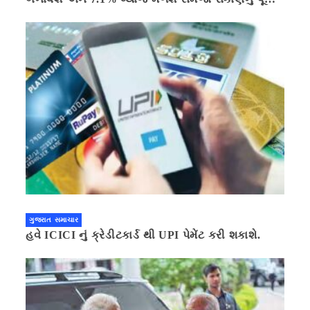
ગણિત .નવી દિલ્હી 41 મિનીટ પહેલા.
ગુજરાત સમાચાર
હવે ICICI નું ક્રેડીટકાર્ડ થી UPI પેમેંટ કરી શકાશે.