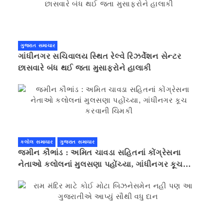
ગુજરાત સમાચાર
ગાંધીનગર સચિવાલય સ્થિત રેલ્વે રિઝર્વેશન સેન્ટર
છાસવારે બંધ થઈ જતા મુસાફરોને હાલાકી
કલોલ સમાચાર
ગુજરાત સમાચાર
જમીન કૌભાંડ : અમિત ચાવડા સહિતનાં કોંગ્રેસના
નેતાઓ કલોલનાં મુલસણા પહોંચ્યા, ગાંધીનગર કૂચ
કરવાની ચિમકી