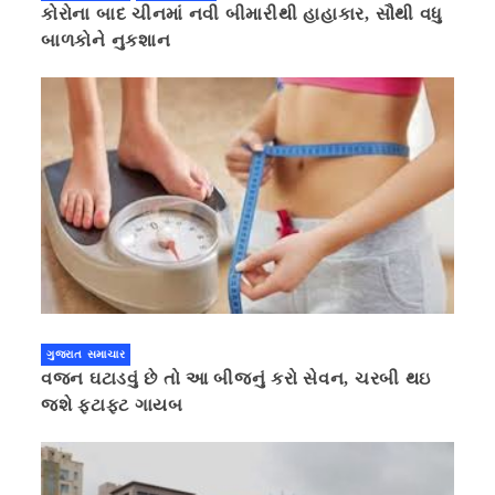
કોરોના બાદ ચીનમાં નવી બીમારીથી હાહાકાર, સૌથી વધુ
બાળકોને નુકશાન
ગુજરાત સમાચાર
વજન ઘટાડવું છે તો આ બીજનું કરો સેવન, ચરબી થઇ
જશે ફટાફટ ગાયબ