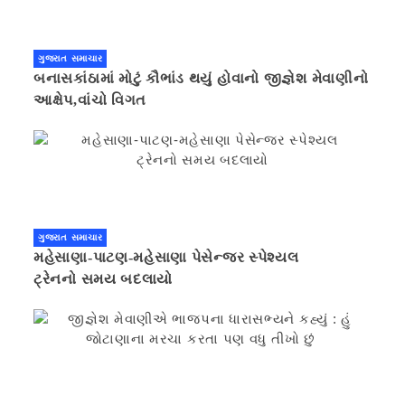
ગુજરાત સમાચાર
બનાસકાંઠામાં મોટું કૌભાંડ થયું હોવાનો જીજ્ઞેશ મેવાણીનો
આક્ષેપ,વાંચો વિગત
ગુજરાત સમાચાર
મહેસાણા-પાટણ-મહેસાણા પેસેન્જર સ્પેશ્યલ
ટ્રેનનો સમય બદલાયો