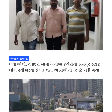
ગુજરાત સમાચાર
લ્યો બોલો, વડોદરા ખાણ ખનીજ કચેરીનો સમગ્ર સ્ટાફ
લાંચ સ્વીકારવા સંમત થતા એસીબીની ઝપટે ચડી ગયો