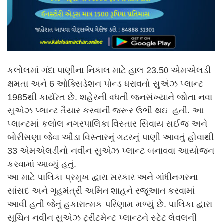
કલોલમાં ગંદા પાણીના નિકાલ માટે હાલ 23.50 એમએલડી
ક્ષમતા અને 6 ઓક્સિડેશન પોન્ડ ધરાવતો સુએઝ પ્લાન્ટ
1985થી કાર્યરત છે. શહેરની વધતી જનસંખ્યાને જોતા નવા
સુએઝ પ્લાન્ટ તૈયાર કરવાની જરૂર ઉભી થઇ હતી. આ
પ્લાન્ટમાં કલોલ નગરપાલિકા વિસ્તાર સિવાય સઈજ અને
બોરીસણા જેવા ઔડા વિસ્તારનું ગટરનું પાણી આવતું હોવાથી
33 એમએલડીનો નવીન સુએઝ પ્લાન્ટ બનાવવા આયોજન
કરવામાં આવ્યું હતું.
આ માટે પાલિકા પ્રમુખ દ્વારા સરકાર અને ગાંધીનગરના
સાંસદ અને ગૃહમંત્રી અમિત શાહને રજૂઆત કરવામાં
આવી હતી જેનું હકારાત્મક પરિણામ મળ્યું છે. પાલિકા દ્વારા
સૂચિત નવીન સુએઝ ટ્રીટમેન્ટ પ્લાન્ટને સ્ટેટ લેવલની