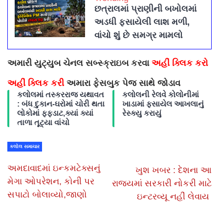
છત્રાલમાં પ્રાણીની બખોલમાં
અડધી ફસાયેલી લાશ મળી,
વાંચો શું છે સમગ્ર મામલો
અમારી યુટ્યુબ ચેનલ સબ્સ્ક્રાઇબ કરવા
અહીં ક્લિક કરો
અહીં ક્લિક કરી
અમારા ફેસબુક પેજ સાથે જોડાવ
કલોલમાં તસ્કરરાજ યથાવત
કલોલની રેલવે કોલોનીમાં
: બંધ દુકાન-ઘરોમાં ચોરી થતા
ખાડામાં ફસાયેલ આખલાનું
લોકોમાં ફફડાટ,ક્યાં ક્યાં
રેસ્ક્યુ કરાયું
તાળા તૂટ્યા વાંચો
કલોલ સમાચાર
અમદાવાદમાં ઇન્કમટેક્સનું
ખુશ ખબર : દેશના આ
મેગા ઓપરેશન, કોની પર
રાજ્યમાં સરકારી નોકરી માટે
સપાટો બોલાવ્યો,જાણો
ઇન્ટરવ્યૂ નહીં લેવાય