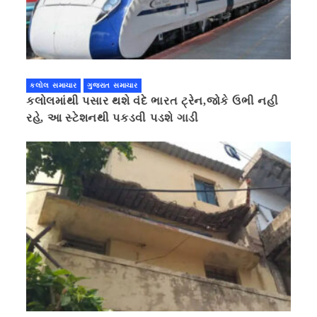
કલોલ સમાચાર
ગુજરાત સમાચાર
કલોલમાંથી પસાર થશે વંદે ભારત ટ્રેન,જોકે ઉભી નહી
રહે, આ સ્ટેશનથી પકડવી પડશે ગાડી