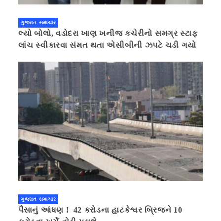
ગુજરાત સમાચાર
લ્યો બોલો, વડોદરા ખાણ ખનીજ કચેરીનો સમગ્ર સ્ટાફ
લાંચ સ્વીકારવા સંમત થતા એસીબીની ઝપટે ચડી ગયો
ગુજરાત સમાચાર
પૈસાનું આંધણ ! 42 કરોડના હાટકેશ્વર બ્રિજને 10