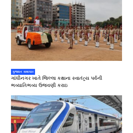
ગુજરાત સમાચાર
ગાંધીનગર ખાતે જિલ્લા કક્ષાના સ્વાતંત્ર્ય પર્વની
ભવ્યાતિભવ્ય ઉજવણી કરાઇ