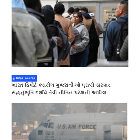
ગુજરાત સમાચાર
ભારત ડિપોર્ટ કરાયેલ ગુજરાતીઓ પ્રત્યે સરકાર
સહાનુભૂતિ દર્શાવે તેવી નીતિન પટેલની અપીલ