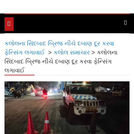
Toggle
navigation
કલોલના સિંદબાદ બ્રિજ નીચે દબાણ દૂર કરવા
ફેન્સિંગ લગાવાઈ
>
કલોલ સમાચાર
>
કલોલના
સિંદબાદ બ્રિજ નીચે દબાણ દૂર કરવા ફેન્સિંગ
લગાવાઈ