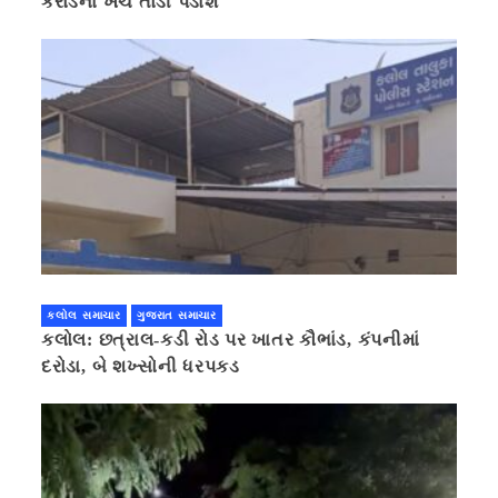
કરોડના ખર્ચે તોડી પડાશે
કલોલ સમાચાર
ગુજરાત સમાચાર
કલોલ: છત્રાલ-કડી રોડ પર ખાતર કૌભાંડ, કંપનીમાં
દરોડા, બે શખ્સોની ધરપકડ