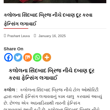
કલોલના સિંદબાદ બ્રિજ નીચે દબાણ દૂર કરવા
ફેન્સિંગ લગાવાઈ
January 16, 2025
Prashant Leuva
Share On
કલોલના સિંદબાદ બ્રિજ નીચે દબાણ દૂર
કરવા ફેન્સિંગ લગાવાઈ
કલોલ
: કલોલના સિંદબાદ બ્રિજ નીચે ટોલ ઓથોરિટી
દ્વારા તારની ફેન્સિંગ લગાવવાનું કામ ચાલુ કરવામાં આવ્યું
છે. છેલ્લા એક અઠવાડિયાથી તારની ફેન્સિંગ
લગાવવામાં આવી રહી છે. કલોલના સિંદબાદ બ્રિજ નીચે