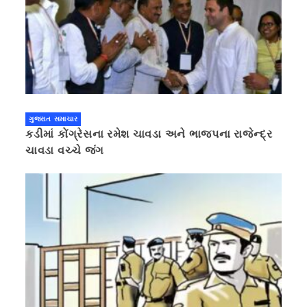
ગુજરાત સમાચાર
કડીમાં કોંગ્રેસના રમેશ ચાવડા અને ભાજપના રાજેન્દ્ર
ચાવડા વચ્ચે જંગ