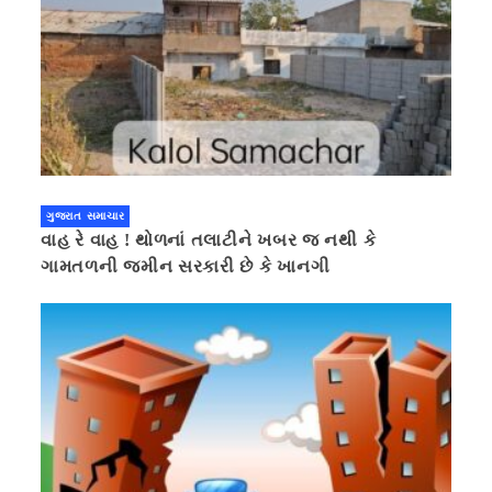
ગુજરાત સમાચાર
વાહ રે વાહ ! થોળનાં તલાટીને ખબર જ નથી કે
ગામતળની જમીન સરકારી છે કે ખાનગી