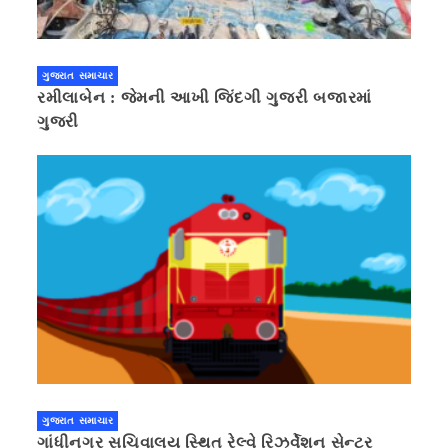
ગુજરાત સમાચાર
રમીલાબેન : જેમની આખી જિંદગી ગુજરી બજારમાં
ગુજરી
ગુજરાત સમાચાર
ગાંધીનગર સચિવાલય સ્થિત રેલ્વે રિઝર્વેશન સેન્ટર