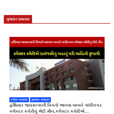
ગુજરાત સમાચાર
કલોલ સમાચાર
ગુજરાત સમાચાર
હથિયાર લાયસન્સની વિગતો આપવા બાબતે ગાંધીનગર
કલેક્ટર કચેરીનું ભેદી મૌન,કલેક્ટર કચેરીએ