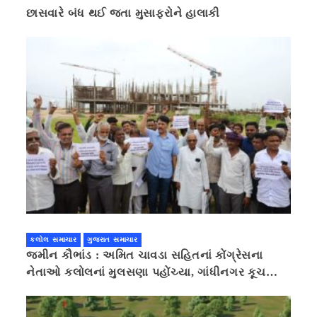
છાસવારે બંધ થઈ જતા મુસાફરોને હાલાકી
કલોલ સમાચાર
ગુજરાત સમાચાર
જમીન કૌભાંડ : અમિત ચાવડા સહિતનાં કોંગ્રેસના
નેતાઓ કલોલનાં મુલસણા પહોંચ્યા, ગાંધીનગર કૂચ
કરવાની ચિમકી