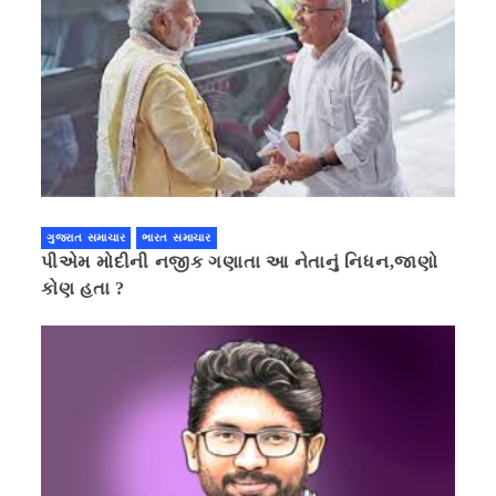
ગુજરાત સમાચાર
ભારત સમાચાર
પીએમ મોદીની નજીક ગણાતા આ નેતાનું નિધન,જાણો
કોણ હતા ?