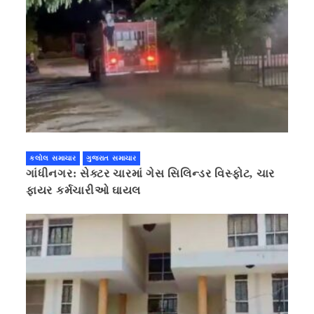
કલોલ સમાચાર
ગુજરાત સમાચાર
ગાંધીનગર: સેક્ટર ચારમાં ગેસ સિલિન્ડર વિસ્ફોટ, ચાર
ફાયર કર્મચારીઓ ઘાયલ