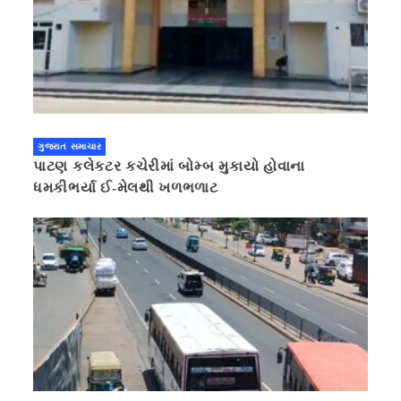
ગુજરાત સમાચાર
પાટણ કલેકટર કચેરીમાં બોમ્બ મુકાયો હોવાના
ધમકીભર્યા ઈ-મેલથી ખળભળાટ