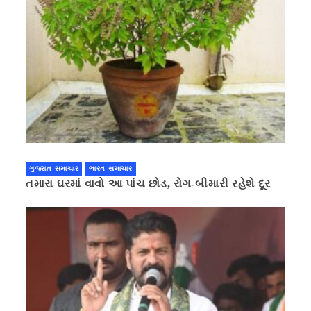
ગુજરાત સમાચાર
ભારત સમાચાર
તમારા ઘરમાં વાવો આ પાંચ છોડ, રોગ-બીમારી રહેશે દૂર