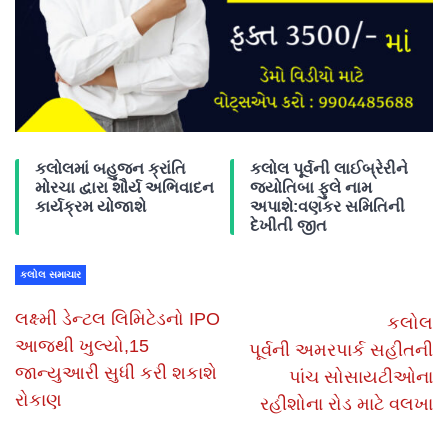
કલોલમાં બહુજન ક્રાંતિ
કલોલ પૂર્વની લાઈબ્રેરીને
મોરચા દ્વારા શૌર્ય અભિવાદન
જ્યોતિબા ફુલે નામ
કાર્યક્રમ યોજાશે
અપાશે:વણકર સમિતિની
દેખીતી જીત
કલોલ સમાચાર
લક્ષ્મી ડેન્ટલ લિમિટેડનો IPO
કલોલ
આજથી ખુલ્યો,15
પૂર્વની અમરપાર્ક સહીતની
જાન્યુઆરી સુધી કરી શકાશે
પાંચ સોસાયટીઓના
રોકાણ
રહીશોના રોડ માટે વલખા