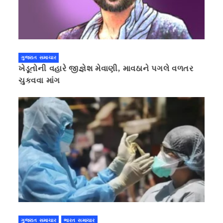
ગુજરાત સમાચાર
ખેડૂતોની વહારે જીજ્ઞેશ મેવાણી, માવઠાને પગલે વળતર
ચુકવવા માંગ
ગુજરાત સમાચાર
ભારત સમાચાર