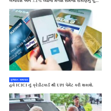
બનાવશે અને 7.1% વ્યાજ મળશે સમજો રોકાણનું પૂરું
ગણિત .નવી દિલ્હી 41 મિનીટ પહેલા.
ગુજરાત સમાચાર
હવે ICICI નું ક્રેડીટકાર્ડ થી UPI પેમેંટ કરી શકાશે.