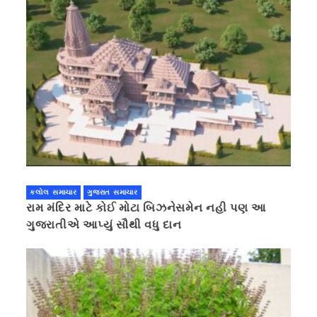
કલોલ સમાચાર
ગુજરાત સમાચાર
રામ મંદિર માટે કોઈ મોટા બિઝનેસમેન નહી પણ આ
ગુજરાતીએ આપ્યું સૌથી વધુ દાન