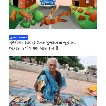
ગુજરાત સમાચાર
બ્રેકીંગ : સમગ્ર ઉત્તર ગુજરાતમાં ભૂકંપનાં
આંચકા,કલોલ પણ બાકાત નહીં