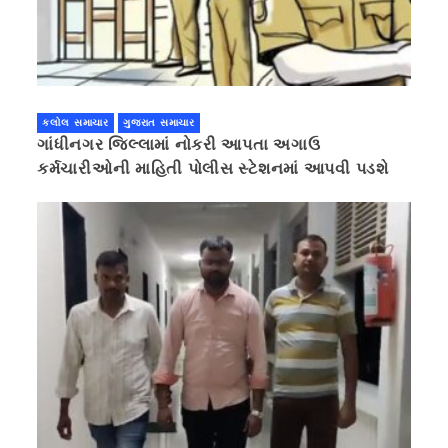
કલોલ સમાચાર
ગુજરાત સમાચાર
ગાંધીનગર જિલ્લામાં નોકરી આપતા અગાઉ
કર્મચારીઓની માહિતી પોલીસ સ્ટેશનમાં આપવી પડશે