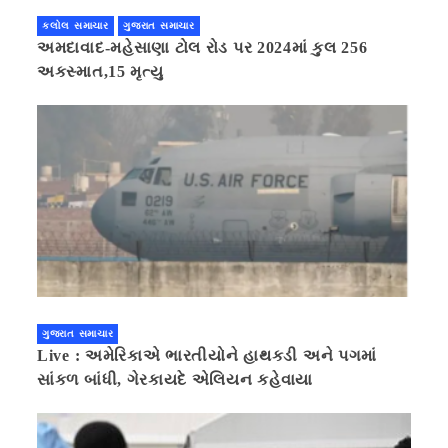
કલોલ સમાચાર
ગુજરાત સમાચાર
અમદાવાદ-મહેસાણા ટોલ રોડ પર 2024માં કુલ 256
અકસ્માત,15 મૃત્યુ
ગુજરાત સમાચાર
Live : અમેરિકાએ ભારતીયોને હાથકડી અને પગમાં
સાંકળ બાંધી, ગેરકાયદે એલિયન કહેવાયા