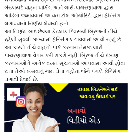
ગેરકાયદે વાહન પાર્કિંગ અને લારી-પાથરણાવાળા દ્વારા
અડિંગો જમાવવામાં આવતા ટોલ ઓથોરિટી દ્વારા ફેન્સિંગ
લગાવવાનો નિર્ણય લેવાયો હતો.
આ નિર્ણય બાદ છેલ્લા કેટલાક દિવસથી બ્રિજની નીચે
રહેલી ખુલ્લી જગ્યામાં ફેન્સિંગ લગાવવામાં આવી રહ્યું છે.
આ કારણે નીચે વાહનો પાર્ક કરનારા તેમજ લારી-
પાથરણાવાળા વેપાર કરી શકશે નહીં. બ્રિજ નીચે દબાણ
કરનારાઓને અનેક વખત સૂચનાઓ આપવામાં આવી હોવા
છતાં તેઓ ખસવાનું નામ લેતા નહોતા જેને પગલે ફેન્સિંગ
લગાવી દેવાઈ છે.