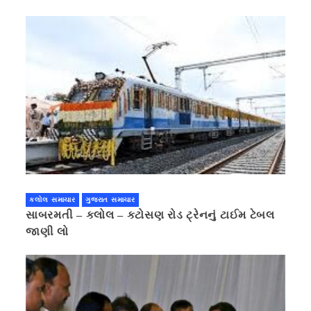
પ્રાઈવસીનું બહાનું ધરી માહિતી છુપાવી
કલોલ સમાચાર
ગુજરાત સમાચાર
સાબરમતી – કલોલ – કટોસણ રોડ ટ્રેનનું ટાઈમ ટેબલ
જાણી લો