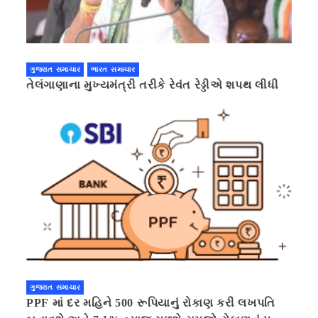
ગુજરાત સમાચાર
ભારત સમાચાર
તેલંગાણાના મુખ્યમંત્રી તરીકે રેવંત રેડ્ડીએ શપથ લીધી
ગુજરાત સમાચાર
PPF માં દર મહિને 500 રૂપિયાનું રોકાણ કરી લખપતિ