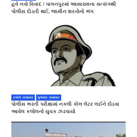
હવે નવો વિવાદ ! પાલનપુરમાં આસારામના સત્સંગથી
પોલીસ દોડતી થઈ, જામીન શરતોનો ભંગ
કલોલ સમાચાર
ગુજરાત સમાચાર
પોલીસ ભરતી પરીક્ષામાં નકલી કોલ લેટર લઈને દોડવા
આવેલ કલોલનો યુવક ઝડપાયો