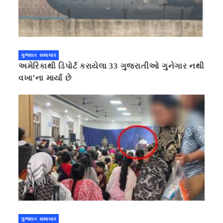
ગુજરાત સમાચાર
અમેરિકાથી ડિપોર્ટ કરાયેલા 33 ગુજરાતીઓ ગુનેગાર નથી
વખા’ના માર્યા છે
ગુજરાત સમાચાર