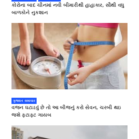
કોરોના બાદ ચીનમાં નવી બીમારીથી હાહાકાર, સૌથી વધુ
બાળકોને નુકશાન
ગુજરાત સમાચાર
વજન ઘટાડવું છે તો આ બીજનું કરો સેવન, ચરબી થઇ
જશે ફટાફટ ગાયબ