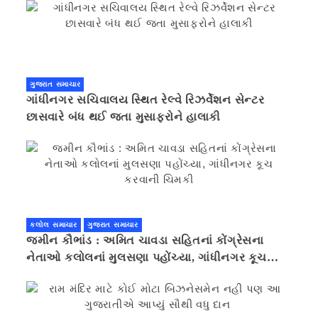
ગુજરાત સમાચાર
ગાંધીનગર સચિવાલય સ્થિત રેલ્વે રિઝર્વેશન સેન્ટર
છાસવારે બંધ થઈ જતા મુસાફરોને હાલાકી
કલોલ સમાચાર
ગુજરાત સમાચાર
જમીન કૌભાંડ : અમિત ચાવડા સહિતનાં કોંગ્રેસના
નેતાઓ કલોલનાં મુલસણા પહોંચ્યા, ગાંધીનગર કૂચ
કરવાની ચિમકી