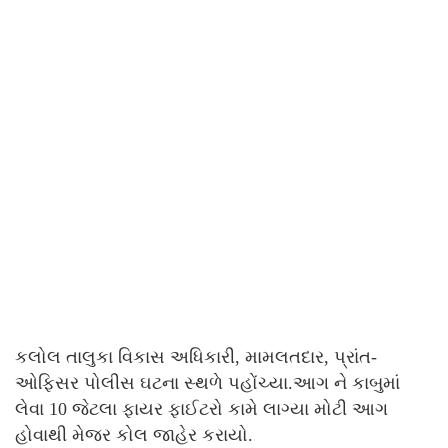
કલોલ તાલુકા વિકાસ અધિકારી, મામલતદાર, પ્રાંત-
ઓફિસર પોલીસ ઘટના સ્થળે પહોંચ્યા.આગ ને કાબુમાં
લેવા 10 જેટલા ફાયર ફાઈટરો કામે લાગ્યા મોટી આગ
હોવાથી મેજર કોલ જાહેર કરાયો.