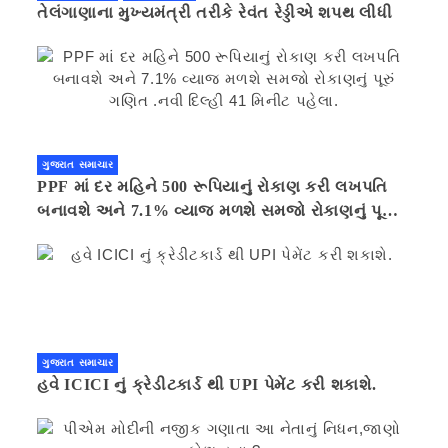
તેલંગાણાના મુખ્યમંત્રી તરીકે રેવંત રેડ્ડીએ શપથ લીધી
ગુજરાત સમાચાર
PPF માં દર મહિને 500 રૂપિયાનું રોકાણ કરી લખપતિ
બનાવશે અને 7.1% વ્યાજ મળશે સમજો રોકાણનું પૂરું
ગણિત .નવી દિલ્હી 41 મિનીટ પહેલા.
ગુજરાત સમાચાર
હવે ICICI નું ક્રેડીટકાર્ડ થી UPI પેમેંટ કરી શકાશે.