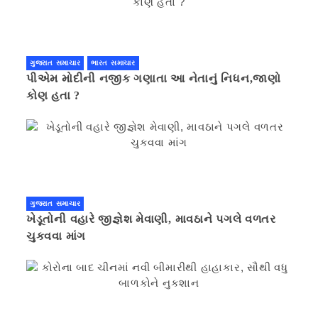
ગુજરાત સમાચાર
ભારત સમાચાર
પીએમ મોદીની નજીક ગણાતા આ નેતાનું નિધન,જાણો
કોણ હતા ?
ગુજરાત સમાચાર
ખેડૂતોની વહારે જીજ્ઞેશ મેવાણી, માવઠાને પગલે વળતર
ચુકવવા માંગ