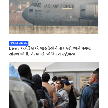
ગુજરાત સમાચાર
Live : અમેરિકાએ ભારતીયોને હાથકડી અને પગમાં
સાંકળ બાંધી, ગેરકાયદે એલિયન કહેવાયા