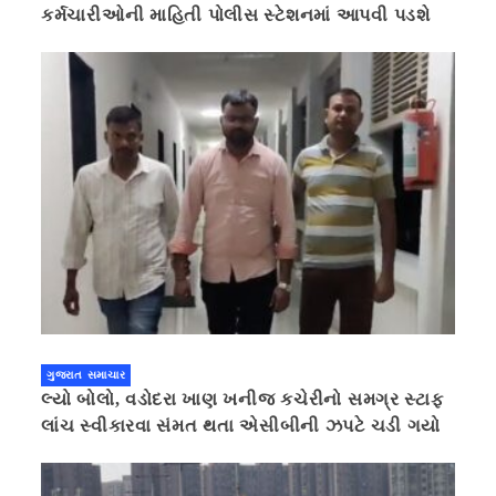
કર્મચારીઓની માહિતી પોલીસ સ્ટેશનમાં આપવી પડશે
ગુજરાત સમાચાર
લ્યો બોલો, વડોદરા ખાણ ખનીજ કચેરીનો સમગ્ર સ્ટાફ
લાંચ સ્વીકારવા સંમત થતા એસીબીની ઝપટે ચડી ગયો