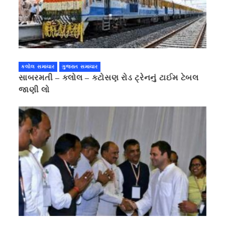
કલોલ સમાચાર
ગુજરાત સમાચાર
સાબરમતી – કલોલ – કટોસણ રોડ ટ્રેનનું ટાઈમ ટેબલ
જાણી લો