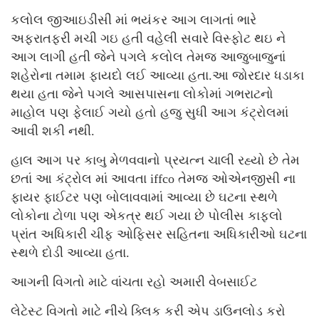
કલોલ જીઆઇડીસી માં ભયંકર આગ લાગતાં ભારે
અફરાતફરી મચી ગઇ હતી વહેલી સવારે વિસ્ફોટ થઇ ને
આગ લાગી હતી જેને પગલે કલોલ તેમજ આજુબાજુનાં
શહેરોના તમામ ફાયદો લઈ આવ્યા હતા.આ જોરદાર ધડાકા
થયા હતા જેને પગલે આસપાસના લોકોમાં ગભરાટનો
માહોલ પણ ફેલાઈ ગયો હતો હજુ સુધી આગ કંટ્રોલમાં
આવી શકી નથી.
હાલ આગ પર કાબુ મેળવવાનો પ્રયત્ન ચાલી રહ્યો છે તેમ
છતાં આ કંટ્રોલ માં આવતા iffco તેમજ ઓએનજીસી ના
ફાયર ફાઈટર પણ બોલાવવામાં આવ્યા છે ઘટના સ્થળે
લોકોના ટોળા પણ એકત્ર થઈ ગયા છે પોલીસ કાફલો
પ્રાંત અધિકારી ચીફ ઓફિસર સહિતના અધિકારીઓ ઘટના
સ્થળે દોડી આવ્યા હતા.
આગની વિગતો માટે વાંચતા રહો અમારી વેબસાઈટ
લેટેસ્ટ વિગતો માટે નીચે ક્લિક કરી એપ ડાઉનલોડ કરો