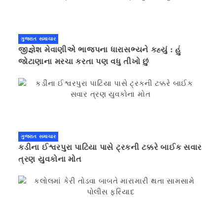
ગુજરાત સમાચાર
જીજ્ઞેશ મેવાણીએ ભાજપના ધારાસભ્યને કહ્યું : હું
જોટાણાના મરચા કરતા પણ વધુ તીખો છું
ગુજરાત સમાચાર
કડીના ઈશ્વરપુરા પાટિયા પાસે ટ્રકની ટક્કરે બાઈક સવાર
ત્રણ યુવકોના મોત