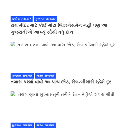
કલોલ સમાચાર
ગુજરાત સમાચાર
રામ મંદિર માટે કોઈ મોટા બિઝનેસમેન નહી પણ આ
ગુજરાતીએ આપ્યું સૌથી વધુ દાન
ગુજરાત સમાચાર
ભારત સમાચાર
તમારા ઘરમાં વાવો આ પાંચ છોડ, રોગ-બીમારી રહેશે દૂર
ગુજરાત સમાચાર
ભારત સમાચાર