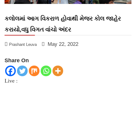
કલોલમાં આગ વિકરાળ હોવાથી મેજર કોલ જાહેર
કરાયો,વધુ વિગત વાંચો અંદર
May 22, 2022
Prashant Leuva
Share On
Live :