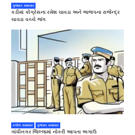
ગુજરાત સમાચાર
કડીમાં કોંગ્રેસના રમેશ ચાવડા અને ભાજપના રાજેન્દ્ર
ચાવડા વચ્ચે જંગ
કલોલ સમાચાર
ગુજરાત સમાચાર
ગાંધીનગર જિલ્લામાં નોકરી આપતા અગાઉ