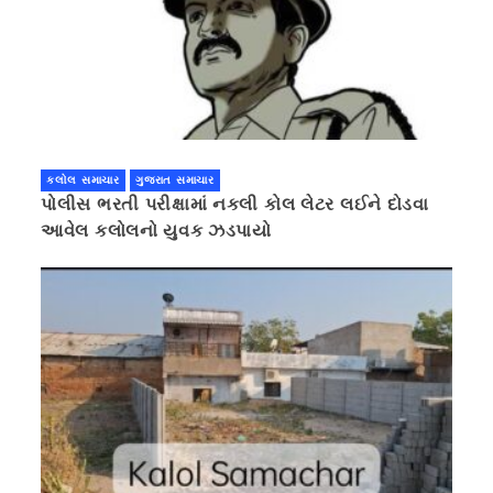
કલોલ સમાચાર
ગુજરાત સમાચાર
પોલીસ ભરતી પરીક્ષામાં નકલી કોલ લેટર લઈને દોડવા
આવેલ કલોલનો યુવક ઝડપાયો