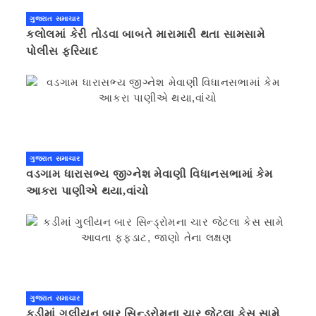
ગુજરાત સમાચાર
કલોલમાં કેરી તોડવા બાબતે મારામારી થતા સામસામે
પોલીસ ફરિયાદ
ગુજરાત સમાચાર
વડગામ ધારાસભ્ય જીગ્નેશ મેવાણી વિધાનસભામાં કેમ
આકરા પાણીએ થયા,વાંચો
ગુજરાત સમાચાર
કડીમાં ગુલીયન બાર સિન્ડ્રોમના ચાર જેટલા કેસ સામે