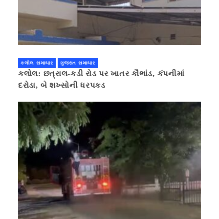
કલોલ સમાચાર
ગુજરાત સમાચાર
કલોલ: છત્રાલ-કડી રોડ પર ખાતર કૌભાંડ, કંપનીમાં
દરોડા, બે શખ્સોની ધરપકડ