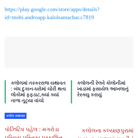
https://play.google.com/store/apps/details?
id=mobi.androapp.kalolsamachar.c7819
કલોલમાં તસ્કરરાજ યથાવત
કલોલની રેલવે કોલોનીમાં
: બંધ દુકાન-ઘરોમાં ચોરી થતા
ખાડામાં ફસાયેલ આખલાનું
લોકોમાં ફફડાટ,ક્યાં ક્યાં
રેસ્ક્યુ કરાયું
તાળા તૂટ્યા વાંચો
કલોલ સમાચાર
પોઝિટિવ પહેલ : મગરોડા
કલોલના કલ્યાણપુરામાં
પરિચય પુસ્તિકા પ્રકાશિત