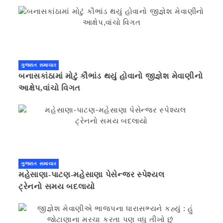
ગુજરાત સમાચાર
બનાસકાંઠામાં મોટું કૌભાંડ થયું હોવાનો જીજ્ઞેશ મેવાણીનો
આક્ષેપ,વાંચો વિગત
ગુજરાત સમાચાર
મહેસાણા-પાટણ-મહેસાણા પેસેન્જર સ્પેશ્યલ
ટ્રેનનો સમય બદલાયો