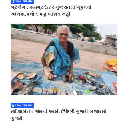
ગુજરાત સમાચાર
બ્રેકીંગ : સમગ્ર ઉત્તર ગુજરાતમાં ભૂકંપનાં
આંચકા,કલોલ પણ બાકાત નહીં
ગુજરાત સમાચાર
રમીલાબેન : જેમની આખી જિંદગી ગુજરી બજારમાં
ગુજરી