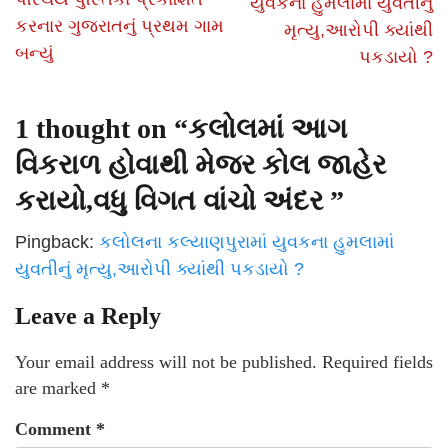
યુવકના હુમલામાં યુવતીનું
કરનાર ગુજરાતનું પ્રથમ ગામ
મૃત્યુ,આરોપી ક્યાંથી
બન્યું
પકડાયો ?
1 thought on “
કલોલમાં આગ
વિકરાળ હોવાથી મેજર કોલ જાહેર
કરાયો,વધુ વિગત વાંચો અંદર
”
Pingback:
કલોલના કલ્યાણપુરામાં યુવકના હુમલામાં
યુવતીનું મૃત્યુ,આરોપી ક્યાંથી પકડાયો ?
Leave a Reply
Your email address will not be published.
Required fields
are marked
*
Comment
*