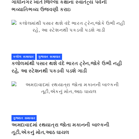
ગાંધીનગર ખાતે જિલ્લા કક્ષાના સ્વાતંત્ર્ય પર્વની
ભવ્યાતિભવ્ય ઉજવણી કરાઇ
કલોલ સમાચાર
ગુજરાત સમાચાર
કલોલમાંથી પસાર થશે વંદે ભારત ટ્રેન,જોકે ઉભી નહી
રહે, આ સ્ટેશનથી પકડવી પડશે ગાડી
ગુજરાત સમાચાર
અમદાવાદમાં રથયાત્રા જોતા મકાનની બાલ્કની
તૂટી,એકનું મોત,આઠ ઘાયલ