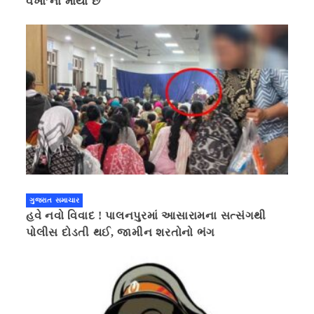
વખા’ના માર્યા છે
ગુજરાત સમાચાર
હવે નવો વિવાદ ! પાલનપુરમાં આસારામના સત્સંગથી
પોલીસ દોડતી થઈ, જામીન શરતોનો ભંગ