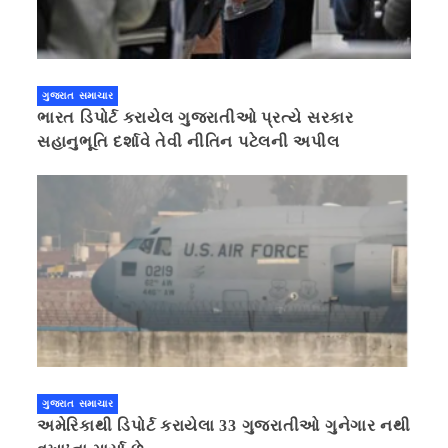
ગુજરાત સમાચાર
ભારત ડિપોર્ટ કરાયેલ ગુજરાતીઓ પ્રત્યે સરકાર
સહાનુભૂતિ દર્શાવે તેવી નીતિન પટેલની અપીલ
ગુજરાત સમાચાર
અમેરિકાથી ડિપોર્ટ કરાયેલા 33 ગુજરાતીઓ ગુનેગાર નથી