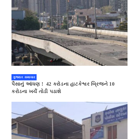
ગુજરાત સમાચાર
પૈસાનું આંધણ ! 42 કરોડના હાટકેશ્વર બ્રિજને 10
કરોડના ખર્ચે તોડી પડાશે