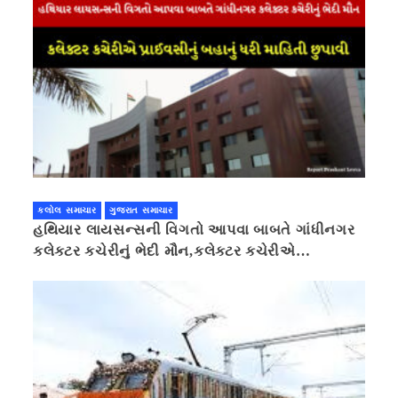
કલોલ સમાચાર
ગુજરાત સમાચાર
હથિયાર લાયસન્સની વિગતો આપવા બાબતે ગાંધીનગર
કલેક્ટર કચેરીનું ભેદી મૌન,કલેક્ટર કચેરીએ
પ્રાઈવસીનું બહાનું ધરી માહિતી છુપાવી