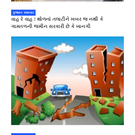
ગુજરાત સમાચાર
વાહ રે વાહ ! થોળનાં તલાટીને ખબર જ નથી કે
ગામતળની જમીન સરકારી છે કે ખાનગી