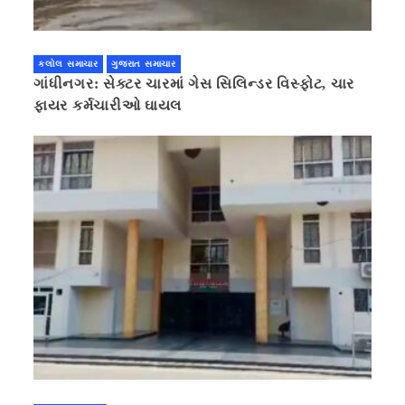
કલોલ સમાચાર
ગુજરાત સમાચાર
ગાંધીનગર: સેક્ટર ચારમાં ગેસ સિલિન્ડર વિસ્ફોટ, ચાર
ફાયર કર્મચારીઓ ઘાયલ