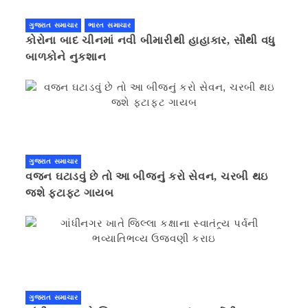
ગુજરાત સમાચાર
ભારત સમાચાર
કોરોના બાદ ચીનમાં નવી બીમારીથી હાહાકાર, સૌથી વધુ
બાળકોને નુકશાન
ગુજરાત સમાચાર
વજન ઘટાડવું છે તો આ બીજનું કરો સેવન, ચરબી થઇ
જશે ફટાફટ ગાયબ
ગુજરાત સમાચાર