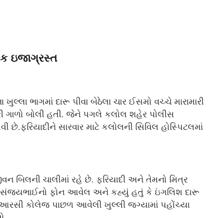
એક ઇજાગ્રસ્ત
લા ભાગમાં દારૂ પીવા બેઠેલા ચાર ઈસમો વચ્ચે મારામારી
ી ગાળો બોલી હતી. જેને પગલે કલોલ શહેર પોલીસ
વી છે.ફરિયાદીને સારવાર માટે કલોલની સિવિલ હોસ્પિટલમાં
ન બિલની ચાલીમાં રહે છે. ફરિયાદી અને તેમનો મિત્ર
ે સંજયભાઈનો ફોન આવેલ અને કહ્યું હતું કે ઇંગલિશ દારૂ
આરસી કોલેજ પાછળ આવેલી ખુલ્લી જગ્યામાં પહોંચ્યા
ો.