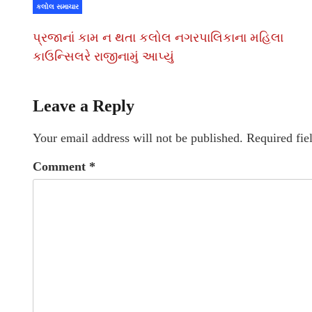
કલોલ સમાચાર
પ્રજાનાં કામ ન થતા કલોલ નગરપાલિકાના મહિલા
કાઉન્સિલરે રાજીનામું આપ્યું
Leave a Reply
Your email address will not be published.
Required fie
Comment
*