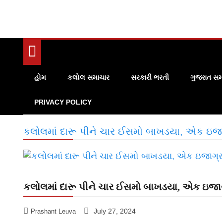
હોમ
કલોલ સમાચાર
સરકારી ભરતી
ગુજરાત સમ
PRIVACY POLICY
કલોલમાં દારૂ પીને ચાર ઈસમો બાખડયા, એક ઇજા
કલોલમાં દારૂ પીને ચાર ઈસમો બાખડયા, એક ઇજા
July 27, 2024
Prashant Leuva