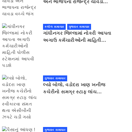
અને ભાજપના રાજેન્દ્ર ચાવડા
વચ્ચે જંગ
કલોલ સમાચાર
ગુજરાત સમાચાર
ગાંધીનગર જિલ્લામાં નોકરી આપતા
અગાઉ કર્મચારીઓની માહિતી
પોલીસ સ્ટેશનમાં આપવી પડશે
ગુજરાત સમાચાર
લ્યો બોલો, વડોદરા ખાણ ખનીજ
કચેરીનો સમગ્ર સ્ટાફ લાંચ
સ્વીકારવા સંમત થતા એસીબીની
ઝપટે ચડી ગયો
ગુજરાત સમાચાર