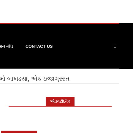
ન નોંધ
CONTACT US
ઈસમો બાખડયા, એક ઇજાગ્રસ્ત
એડવર્ટાઈઝ