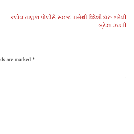
કલોલ તાલુકા પોલીસે સઇજ પાસેથી વિદેશી દારૂ ભરેલી
બ્રેઝા ઝડપી
lds are marked
*