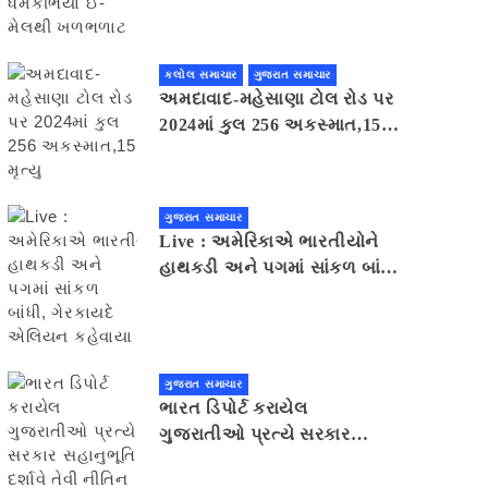
મેલથી ખળભળાટ
કલોલ સમાચાર
ગુજરાત સમાચાર
અમદાવાદ-મહેસાણા ટોલ રોડ પર
2024માં કુલ 256 અકસ્માત,15
મૃત્યુ
ગુજરાત સમાચાર
Live : અમેરિકાએ ભારતીયોને
હાથકડી અને પગમાં સાંકળ બાંધી,
ગેરકાયદે એલિયન કહેવાયા
ગુજરાત સમાચાર
ભારત ડિપોર્ટ કરાયેલ
ગુજરાતીઓ પ્રત્યે સરકાર
સહાનુભૂતિ દર્શાવે તેવી નીતિન
પટેલની અપીલ