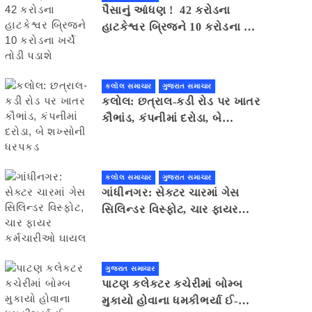
પૈસાનું આંધણ ! 42 કરોડના
હાટકેશ્વર બ્રિજને 10 કરોડના ખર્ચે
તોડી પડાશે
કલોલ સમાચાર
ગુજરાત સમાચાર
કલોલ: છત્રાલ-કડી રોડ પર ખાતર
કૌભાંડ, કંપનીમાં દરોડા, બે
શખ્સોની ધરપકડ
કલોલ સમાચાર
ગુજરાત સમાચાર
ગાંધીનગર: સેક્ટર ચારમાં ગેસ
સિલિન્ડર વિસ્ફોટ, ચાર ફાયર
કર્મચારીઓ ઘાયલ
ગુજરાત સમાચાર
પાટણ કલેકટર કચેરીમાં બોમ્બ
મુકાયો હોવાના ધમકીભર્યા ઈ-