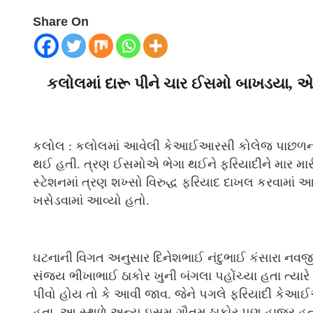
Share On
કલોલમાં દારૂ પીને ચાર ઈસમો બાખડયા, 
કલોલ : કલોલમાં આવેલી કેઆઈઆરસી કોલેજ પાછળના ખુલ્
થઈ હતી. ત્રણ ઈસમોએ ભેગા થઈને ફરિયાદીને માર માર
સ્ટેશનમાં ત્રણ શખ્સો વિરુદ્ધ ફરિયાદ દાખલ કરવામાં આ
ખસેડવામાં આવ્યો હતો.
ઘટનાની વિગત અનુસાર દિનેશભાઈ નંદુભાઈ કંસારા નવજીવ
સંજય ભીખાભાઈ ઠાકોર ખુની બંગલા પહોંચ્યા હતા ત્યાર
પીવો હોય તો કે આવી જાવ. જેને પગલે ફરિયાદી કેઆઈ
હતા. આ સ્થળે અન્ય ઇસમ ગૌતમ ઠાકોર પણ હાજર હત