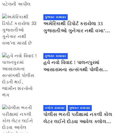
ગુજરાત સમાચાર
અમેરિકાથી ડિપોર્ટ કરાયેલા 33
ગુજરાતીઓ ગુનેગાર નથી વખા’ના
માર્યા છે
ગુજરાત સમાચાર
હવે નવો વિવાદ ! પાલનપુરમાં
આસારામના સત્સંગથી પોલીસ
દોડતી થઈ, જામીન શરતોનો ભંગ
કલોલ સમાચાર
ગુજરાત સમાચાર
પોલીસ ભરતી પરીક્ષામાં નકલી કોલ
લેટર લઈને દોડવા આવેલ કલોલનો
યુવક ઝડપાયો