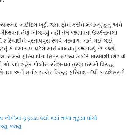
ારબાદ બાઈટિંગ ખૂટી જતા ફોન કરીને મંગાવ્યું હતું અને
ીજવતા તેણે ખીજવવું નહીં તેમ જણાવતા ઉશ્કેરાયેલા
 ફરિયાદીને પ્રતાપપુરા રેલવે ગરનાળા ખાતે લઈ જઈ
ું કે ધમાભાઈ પટેલે મારી નાખવાનું જણાવ્યું છે. જેથી
આ સમયે ફરિયાદીના મિત્ર સંજય ઠાકોરે મારમાંથી છોડાવી
દી એ કદો શહેર પોલીસ સ્ટેશનમાં ત્રણ ઇસમો વિરુદ્ધ
નમા અને મનીષ ઠાકોર વિરુદ્ધ ફરિયાદ નોંધી કાયદેસરની
ોકોમાં ફફડાટ,ક્યાં ક્યાં તાળા તૂટ્યા વાંચો
્યુ કરાયું