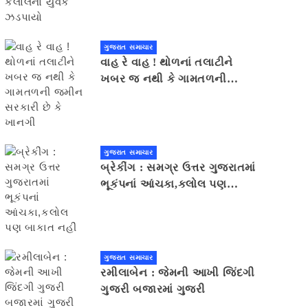
ગુજરાત સમાચાર
વાહ રે વાહ ! થોળનાં તલાટીને
ખબર જ નથી કે ગામતળની
જમીન સરકારી છે કે ખાનગી
ગુજરાત સમાચાર
બ્રેકીંગ : સમગ્ર ઉત્તર ગુજરાતમાં
ભૂકંપનાં આંચકા,કલોલ પણ
બાકાત નહીં
ગુજરાત સમાચાર
રમીલાબેન : જેમની આખી જિંદગી
ગુજરી બજારમાં ગુજરી