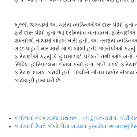
ખુલ્લી જગ્યામાં આ ચારેય વ્યક્તિઓએ દારૂ પીધો હતો ત્ય
ફરી દારૂ પીધો હતો આ દરમિયાન વાતવાતમાં ફરિયાદીએ ખ
શખ્સોએ માથામાં બોટલ મારી હતી. આ ત્રણેય વ્યક્તિઓ
ગડદાપાટુનો માર મારી ગાળો બોલી હતી. આરોપીઓ કહ્યું હત
ફરિયાદીએ કહ્યું કે હું ધમાભાઈ પટેલને નથી ઓળખતો. 
સિવિલ હોસ્પિટલમાં દાખલ કર્યા હતા. જેને પગલે ફરિયા
ફરિયાદ દાખલ કરાવી હતી. પોલીસે ગૌતમ ઠાકોર,સંજય સે
કાર્યવાહી હાથ ધરી છે.
કલોલમાં તસ્કરરાજ યથાવત : બંધ દુકાન-ઘરોમાં ચોરી થતા લ
કલોલની રેલવે કોલોનીમાં ખાડામાં ફસાયેલ આખલાનું રેસ્ક