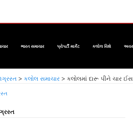
ાચાર
ભારત સમાચાર
પ્રોપર્ટી માર્કેટ
કલોલ વિશે
અવસા
ગ્રસ્ત
>
કલોલ સમાચાર
>
કલોલમાં દારૂ પીને ચાર 
ગ્રસ્ત