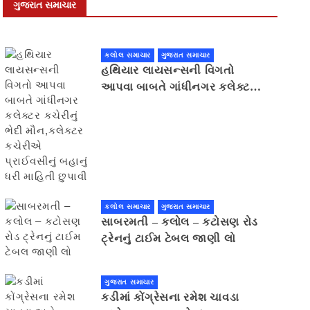
ગુજરાત સમાચાર
કલોલ સમાચાર
ગુજરાત સમાચાર
હથિયાર લાયસન્સની વિગતો
આપવા બાબતે ગાંધીનગર કલેક્ટર
કચેરીનું ભેદી મૌન,કલેક્ટર
કચેરીએ પ્રાઈવસીનું બહાનું ધરી
માહિતી છુપાવી
કલોલ સમાચાર
ગુજરાત સમાચાર
સાબરમતી – કલોલ – કટોસણ રોડ
ટ્રેનનું ટાઈમ ટેબલ જાણી લો
ગુજરાત સમાચાર
કડીમાં કોંગ્રેસના રમેશ ચાવડા