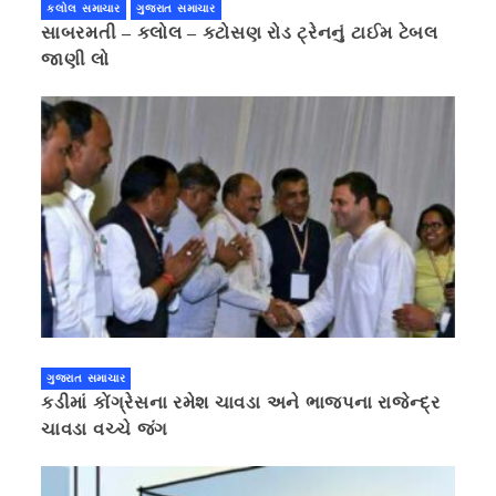
કલોલ સમાચાર
ગુજરાત સમાચાર
સાબરમતી – કલોલ – કટોસણ રોડ ટ્રેનનું ટાઈમ ટેબલ
જાણી લો
ગુજરાત સમાચાર
કડીમાં કોંગ્રેસના રમેશ ચાવડા અને ભાજપના રાજેન્દ્ર
ચાવડા વચ્ચે જંગ