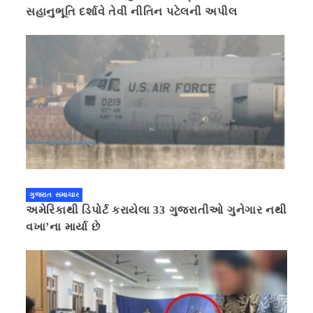
સહાનુભૂતિ દર્શાવે તેવી નીતિન પટેલની અપીલ
ગુજરાત સમાચાર
અમેરિકાથી ડિપોર્ટ કરાયેલા 33 ગુજરાતીઓ ગુનેગાર નથી
વખા’ના માર્યા છે