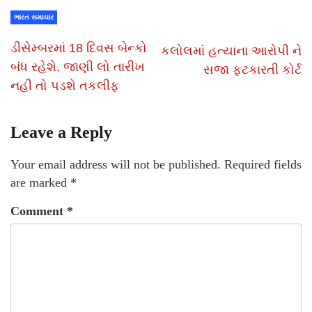
ભારત સમાચાર
ડીસેમ્બરમાં 18 દિવસ બેન્કો
કલોલમાં હત્યાના આરોપી ને
બંધ રહેશે, જાણી લો તારીખ
સજા ફટકારતી કોર્ટ
નહી તો પડશે તકલીફ
Leave a Reply
Your email address will not be published.
Required fields
are marked
*
Comment
*