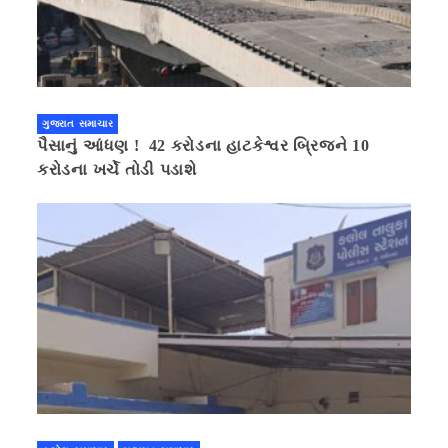
ગુજરાત સમાચાર
પૈસાનું આંધણ ! 42 કરોડના હાટકેશ્વર બ્રિજને 10
કરોડના ખર્ચે તોડી પડાશે