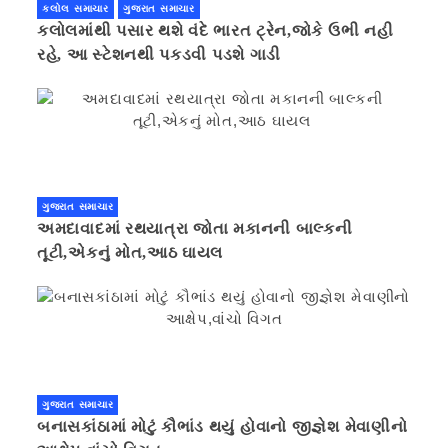
કલોલ સમાચાર
ગુજરાત સમાચાર
કલોલમાંથી પસાર થશે વંદે ભારત ટ્રેન,જોકે ઉભી નહી
રહે, આ સ્ટેશનથી પકડવી પડશે ગાડી
ગુજરાત સમાચાર
અમદાવાદમાં રથયાત્રા જોતા મકાનની બાલ્કની
તૂટી,એકનું મોત,આઠ ઘાયલ
ગુજરાત સમાચાર
બનાસકાંઠામાં મોટું કૌભાંડ થયું હોવાનો જીજ્ઞેશ મેવાણીનો