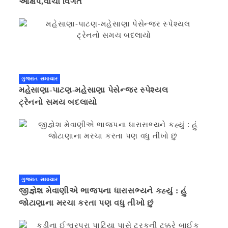
આક્ષેપ,વાંચો વિગત
ગુજરાત સમાચાર
મહેસાણા-પાટણ-મહેસાણા પેસેન્જર સ્પેશ્યલ
ટ્રેનનો સમય બદલાયો
ગુજરાત સમાચાર
જીજ્ઞેશ મેવાણીએ ભાજપના ધારાસભ્યને કહ્યું : હું
જોટાણાના મરચા કરતા પણ વધુ તીખો છું