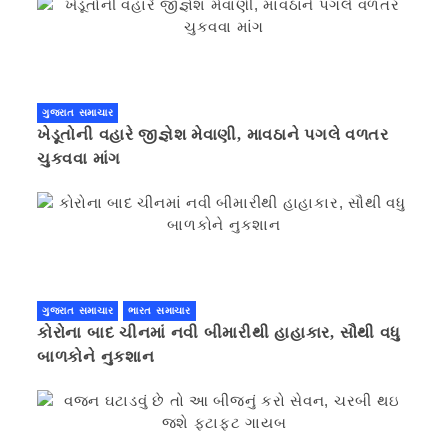
ગુજરાત સમાચાર
ખેડૂતોની વહારે જીજ્ઞેશ મેવાણી, માવઠાને પગલે વળતર
ચુકવવા માંગ
ગુજરાત સમાચાર
ભારત સમાચાર
કોરોના બાદ ચીનમાં નવી બીમારીથી હાહાકાર, સૌથી વધુ
બાળકોને નુકશાન