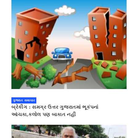
ગુજરાત સમાચાર
બ્રેકીંગ : સમગ્ર ઉત્તર ગુજરાતમાં ભૂકંપનાં
આંચકા,કલોલ પણ બાકાત નહીં