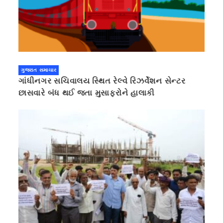
ગુજરાત સમાચાર
ગાંધીનગર સચિવાલય સ્થિત રેલ્વે રિઝર્વેશન સેન્ટર
છાસવારે બંધ થઈ જતા મુસાફરોને હાલાકી