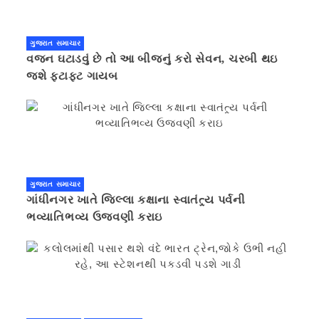
ગુજરાત સમાચાર
વજન ઘટાડવું છે તો આ બીજનું કરો સેવન, ચરબી થઇ
જશે ફટાફટ ગાયબ
ગુજરાત સમાચાર
ગાંધીનગર ખાતે જિલ્લા કક્ષાના સ્વાતંત્ર્ય પર્વની
ભવ્યાતિભવ્ય ઉજવણી કરાઇ