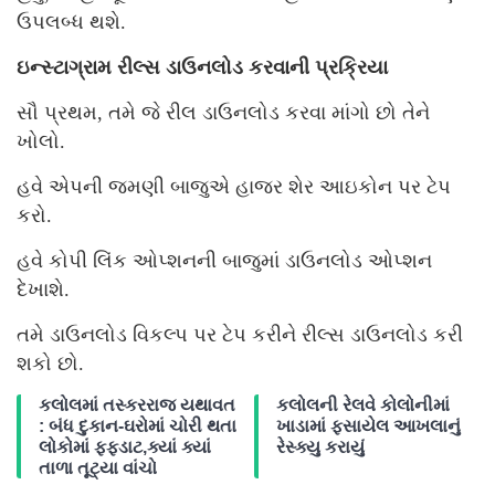
ઉપલબ્ધ થશે.
ઇન્સ્ટાગ્રામ રીલ્સ ડાઉનલોડ કરવાની પ્રક્રિયા
સૌ પ્રથમ, તમે જે રીલ ડાઉનલોડ કરવા માંગો છો તેને
ખોલો.
હવે એપની જમણી બાજુએ હાજર શેર આઇકોન પર ટેપ
કરો.
હવે કોપી લિંક ઓપ્શનની બાજુમાં ડાઉનલોડ ઓપ્શન
દેખાશે.
તમે ડાઉનલોડ વિકલ્પ પર ટેપ કરીને રીલ્સ ડાઉનલોડ કરી
શકો છો.
કલોલમાં તસ્કરરાજ યથાવત
કલોલની રેલવે કોલોનીમાં
: બંધ દુકાન-ઘરોમાં ચોરી થતા
ખાડામાં ફસાયેલ આખલાનું
લોકોમાં ફફડાટ,ક્યાં ક્યાં
રેસ્ક્યુ કરાયું
તાળા તૂટ્યા વાંચો