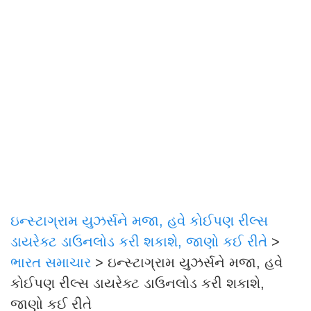
ઇન્સ્ટાગ્રામ યુઝર્સને મજા, હવે કોઈપણ રીલ્સ
ડાયરેક્ટ ડાઉનલોડ કરી શકાશે, જાણો કઈ રીતે
>
ભારત સમાચાર
>
ઇન્સ્ટાગ્રામ યુઝર્સને મજા, હવે
કોઈપણ રીલ્સ ડાયરેક્ટ ડાઉનલોડ કરી શકાશે,
જાણો કઈ રીતે