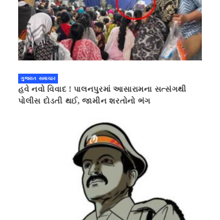
ગુજરાત સમાચાર
હવે નવો વિવાદ ! પાલનપુરમાં આસારામના સત્સંગથી
પોલીસ દોડતી થઈ, જામીન શરતોનો ભંગ