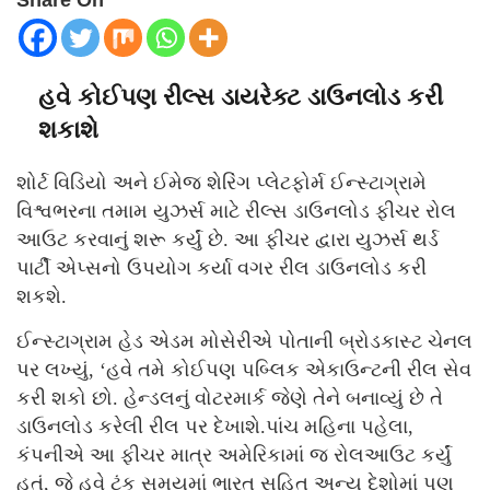
Share On
હવે કોઈપણ રીલ્સ ડાયરેક્ટ ડાઉનલોડ કરી
શકાશે
શોર્ટ વિડિયો અને ઈમેજ શેરિંગ પ્લેટફોર્મ ઈન્સ્ટાગ્રામે
વિશ્વભરના તમામ યુઝર્સ માટે રીલ્સ ડાઉનલોડ ફીચર રોલ
આઉટ કરવાનું શરૂ કર્યું છે. આ ફીચર દ્વારા યુઝર્સ થર્ડ
પાર્ટી એપ્સનો ઉપયોગ કર્યા વગર રીલ ડાઉનલોડ કરી
શકશે.
ઈન્સ્ટાગ્રામ હેડ એડમ મોસેરીએ પોતાની બ્રોડકાસ્ટ ચેનલ
પર લખ્યું, ‘હવે તમે કોઈપણ પબ્લિક એકાઉન્ટની રીલ સેવ
કરી શકો છો. હેન્ડલનું વોટરમાર્ક જેણે તેને બનાવ્યું છે તે
ડાઉનલોડ કરેલી રીલ પર દેખાશે.
પાંચ મહિના પહેલા,
કંપનીએ આ ફીચર માત્ર અમેરિકામાં જ રોલઆઉટ કર્યું
હતું, જે હવે ટૂંક સમયમાં ભારત સહિત અન્ય દેશોમાં પણ