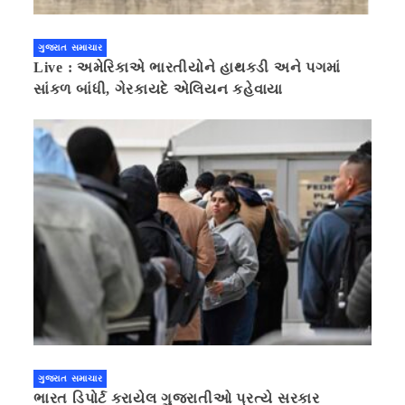
ગુજરાત સમાચાર
Live : અમેરિકાએ ભારતીયોને હાથકડી અને પગમાં
સાંકળ બાંધી, ગેરકાયદે એલિયન કહેવાયા
ગુજરાત સમાચાર
ભારત ડિપોર્ટ કરાયેલ ગુજરાતીઓ પ્રત્યે સરકાર