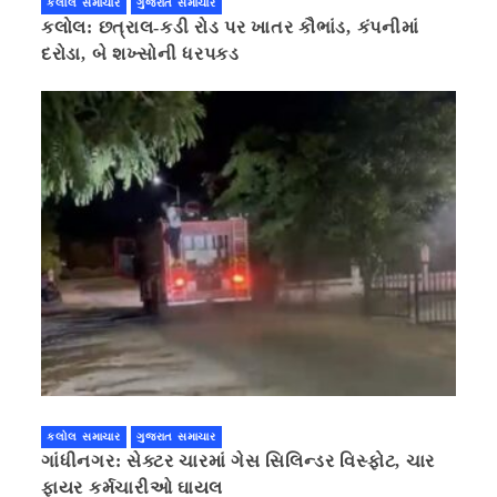
કલોલ સમાચાર
ગુજરાત સમાચાર
કલોલ: છત્રાલ-કડી રોડ પર ખાતર કૌભાંડ, કંપનીમાં
દરોડા, બે શખ્સોની ધરપકડ
કલોલ સમાચાર
ગુજરાત સમાચાર
ગાંધીનગર: સેક્ટર ચારમાં ગેસ સિલિન્ડર વિસ્ફોટ, ચાર
ફાયર કર્મચારીઓ ઘાયલ