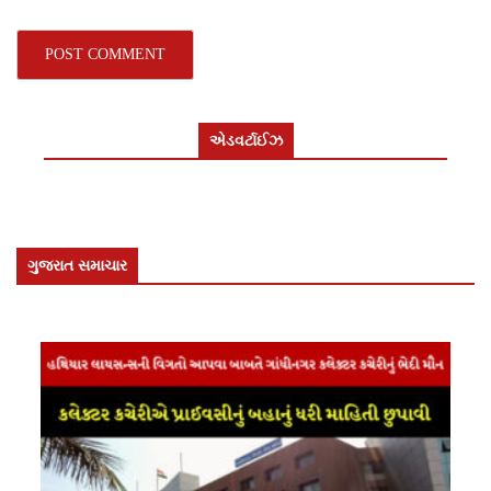
એડવર્ટાઈઝ
ગુજરાત સમાચાર