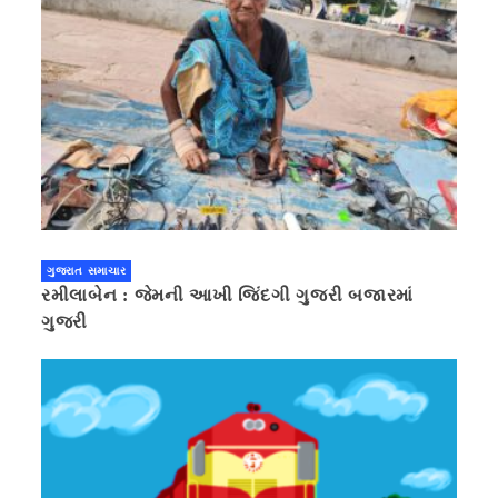
ગુજરાત સમાચાર
રમીલાબેન : જેમની આખી જિંદગી ગુજરી બજારમાં
ગુજરી