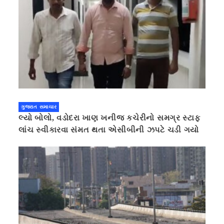
ગુજરાત સમાચાર
લ્યો બોલો, વડોદરા ખાણ ખનીજ કચેરીનો સમગ્ર સ્ટાફ
લાંચ સ્વીકારવા સંમત થતા એસીબીની ઝપટે ચડી ગયો