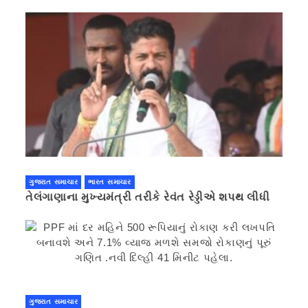
ગુજરાત સમાચાર
ભારત સમાચાર
તેલંગાણાના મુખ્યમંત્રી તરીકે રેવંત રેડ્ડીએ શપથ લીધી
ગુજરાત સમાચાર