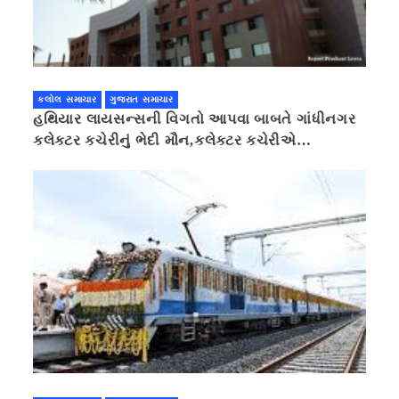
કલોલ સમાચાર
ગુજરાત સમાચાર
હથિયાર લાયસન્સની વિગતો આપવા બાબતે ગાંધીનગર
કલેક્ટર કચેરીનું ભેદી મૌન,કલેક્ટર કચેરીએ
પ્રાઈવસીનું બહાનું ધરી માહિતી છુપાવી