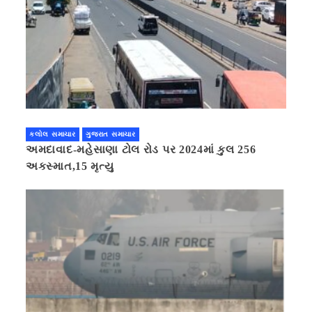
કલોલ સમાચાર
ગુજરાત સમાચાર
અમદાવાદ-મહેસાણા ટોલ રોડ પર 2024માં કુલ 256
અકસ્માત,15 મૃત્યુ