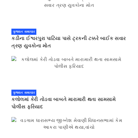
ગુજરાત સમાચાર
કડીના ઈશ્વરપુરા પાટિયા પાસે ટ્રકની ટક્કરે બાઈક સવાર
ત્રણ યુવકોના મોત
ગુજરાત સમાચાર
કલોલમાં કેરી તોડવા બાબતે મારામારી થતા સામસામે
પોલીસ ફરિયાદ