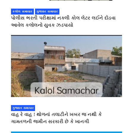
કલોલ સમાચાર
ગુજરાત સમાચાર
પોલીસ ભરતી પરીક્ષામાં નકલી કોલ લેટર લઈને દોડવા
આવેલ કલોલનો યુવક ઝડપાયો
ગુજરાત સમાચાર
વાહ રે વાહ ! થોળનાં તલાટીને ખબર જ નથી કે
ગામતળની જમીન સરકારી છે કે ખાનગી