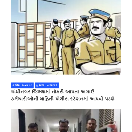
કલોલ સમાચાર
ગુજરાત સમાચાર
ગાંધીનગર જિલ્લામાં નોકરી આપતા અગાઉ
કર્મચારીઓની માહિતી પોલીસ સ્ટેશનમાં આપવી પડશે