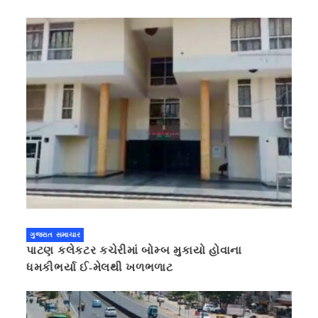
ગુજરાત સમાચાર
પાટણ કલેકટર કચેરીમાં બોમ્બ મુકાયો હોવાના
ધમકીભર્યા ઈ-મેલથી ખળભળાટ