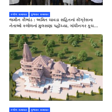
કલોલ સમાચાર
ગુજરાત સમાચાર
જમીન કૌભાંડ : અમિત ચાવડા સહિતનાં કોંગ્રેસના
નેતાઓ કલોલનાં મુલસણા પહોંચ્યા, ગાંધીનગર કૂચ
કરવાની ચિમકી
કલોલ સમાચાર
ગુજરાત સમાચાર