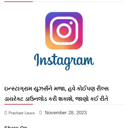
ઇન્સ્ટાગ્રામ યુઝર્સને મજા, હવે કોઈપણ રીલ્સ
ડાયરેક્ટ ડાઉનલોડ કરી શકાશે, જાણો કઈ રીતે
November 28, 2023
Prashant Leuva