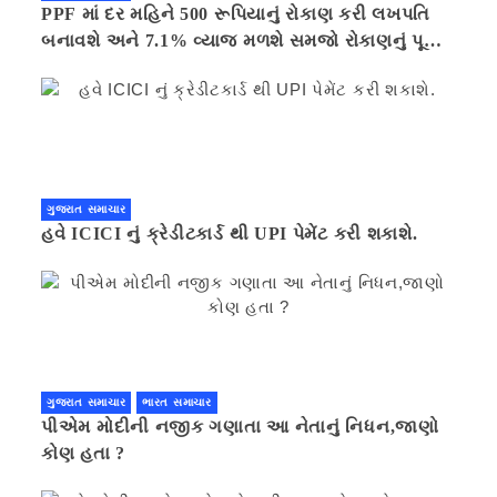
PPF માં દર મહિને 500 રૂપિયાનું રોકાણ કરી લખપતિ
બનાવશે અને 7.1% વ્યાજ મળશે સમજો રોકાણનું પૂરું
ગણિત .નવી દિલ્હી 41 મિનીટ પહેલા.
ગુજરાત સમાચાર
હવે ICICI નું ક્રેડીટકાર્ડ થી UPI પેમેંટ કરી શકાશે.
ગુજરાત સમાચાર
ભારત સમાચાર
પીએમ મોદીની નજીક ગણાતા આ નેતાનું નિધન,જાણો
કોણ હતા ?