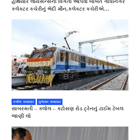
હથિયાર લાયસન્સની વિગતો આપવા બાબતે ગાંધીનગર
કલેક્ટર કચેરીનું ભેદી મૌન,કલેક્ટર કચેરીએ
પ્રાઈવસીનું બહાનું ધરી માહિતી છુપાવી
કલોલ સમાચાર
ગુજરાત સમાચાર
સાબરમતી – કલોલ – કટોસણ રોડ ટ્રેનનું ટાઈમ ટેબલ
જાણી લો