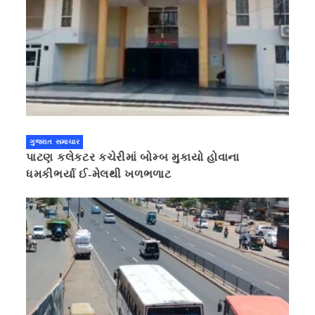
ગુજરાત સમાચાર
પાટણ કલેકટર કચેરીમાં બોમ્બ મુકાયો હોવાના
ધમકીભર્યા ઈ-મેલથી ખળભળાટ