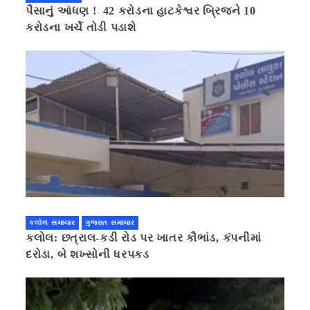
પૈસાનું આંધણ ! 42 કરોડના હાટકેશ્વર બ્રિજને 10
કરોડના ખર્ચે તોડી પડાશે
કલોલ સમાચાર
ગુજરાત સમાચાર
કલોલ: છત્રાલ-કડી રોડ પર ખાતર કૌભાંડ, કંપનીમાં
દરોડા, બે શખ્સોની ધરપકડ