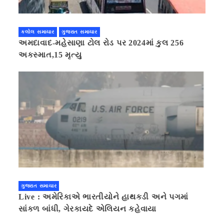
કલોલ સમાચાર
ગુજરાત સમાચાર
અમદાવાદ-મહેસાણા ટોલ રોડ પર 2024માં કુલ 256
અકસ્માત,15 મૃત્યુ
ગુજરાત સમાચાર
Live : અમેરિકાએ ભારતીયોને હાથકડી અને પગમાં
સાંકળ બાંધી, ગેરકાયદે એલિયન કહેવાયા