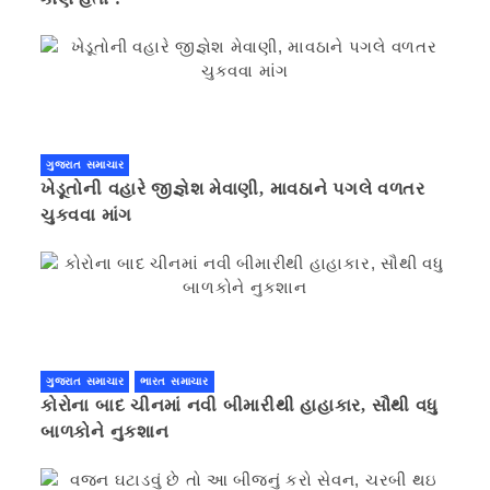
ગુજરાત સમાચાર
ખેડૂતોની વહારે જીજ્ઞેશ મેવાણી, માવઠાને પગલે વળતર
ચુકવવા માંગ
ગુજરાત સમાચાર
ભારત સમાચાર
કોરોના બાદ ચીનમાં નવી બીમારીથી હાહાકાર, સૌથી વધુ
બાળકોને નુકશાન