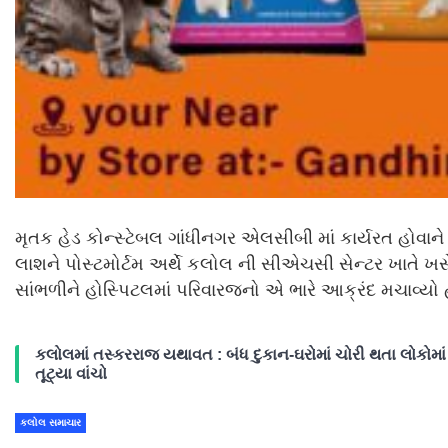
મૃતક હેડ કોન્સ્ટેબલ ગાંધીનગર એલસીબી માં કાર્યરત હોવ
લાશને પોસ્ટમોર્ટમ અર્થે કલોલ ની સીએચસી સેન્ટર ખાતે ખસેડ
સાંભળીને હોસ્પિટલમાં પરિવારજનો એ ભારે આક્રંદ મચાવ્યો
કલોલમાં તસ્કરરાજ યથાવત : બંધ દુકાન-ઘરોમાં ચોરી થતા લોકોમાં ફ
તૂટ્યા વાંચો
કલોલ સમાચાર