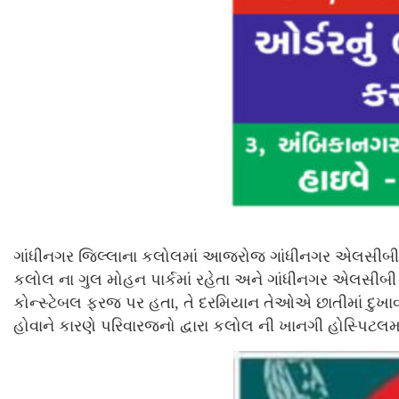
ગાંધીનગર જિલ્લાના કલોલમાં આજરોજ ગાંધીનગર એલસીબી માં ફ
કલોલ ના ગુલ મોહન પાર્કમાં રહેતા અને ગાંધીનગર એલસીબી માં
કોન્સ્ટેબલ ફરજ પર હતા, તે દરમિયાન તેઓએ છાતીમાં દુખાવાન
હોવાને કારણે પરિવારજનો દ્વારા કલોલ ની ખાનગી હોસ્પિટલમાં સ