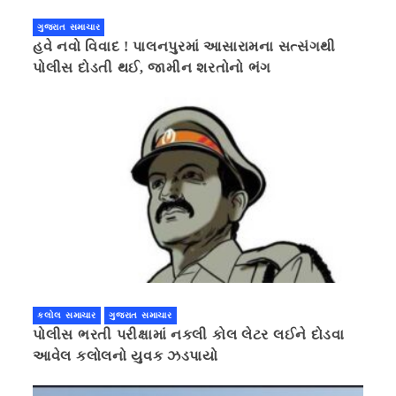
ગુજરાત સમાચાર
હવે નવો વિવાદ ! પાલનપુરમાં આસારામના સત્સંગથી
પોલીસ દોડતી થઈ, જામીન શરતોનો ભંગ
કલોલ સમાચાર
ગુજરાત સમાચાર
પોલીસ ભરતી પરીક્ષામાં નકલી કોલ લેટર લઈને દોડવા
આવેલ કલોલનો યુવક ઝડપાયો