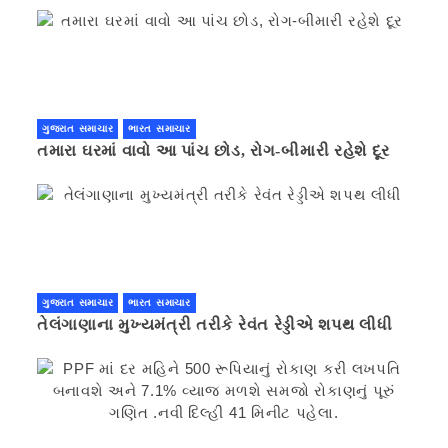
ગુજરાત સમાચાર
ભારત સમાચાર
તમારા ઘરમાં વાવો આ પાંચ છોડ, રોગ-બીમારી રહેશે દૂર
ગુજરાત સમાચાર
ભારત સમાચાર
તેલંગાણાના મુખ્યમંત્રી તરીકે રેવંત રેડ્ડીએ શપથ લીધી