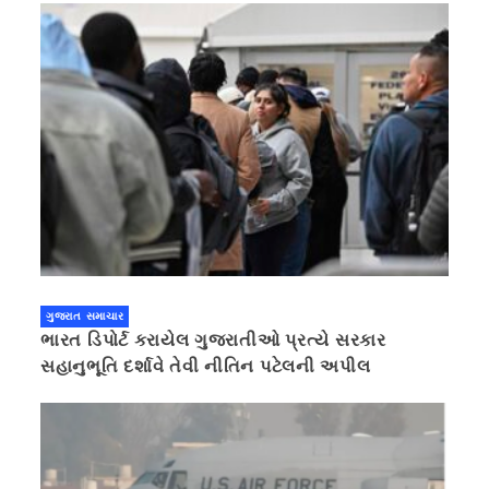
ગુજરાત સમાચાર
ભારત ડિપોર્ટ કરાયેલ ગુજરાતીઓ પ્રત્યે સરકાર
સહાનુભૂતિ દર્શાવે તેવી નીતિન પટેલની અપીલ