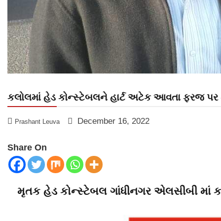
કલોલમાં હેડ કોન્સ્ટેબલને હાર્ટ અટેક આવતા ફરજ પર મૃ
December 16, 2022
Prashant Leuva
Share On
મૃતક હેડ કોન્સ્ટેબલ ગાંધીનગર એલસીબી માં ક