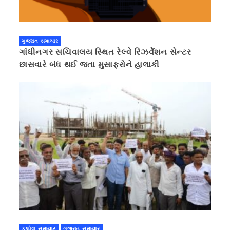
ગુજરાત સમાચાર
ગાંધીનગર સચિવાલય સ્થિત રેલ્વે રિઝર્વેશન સેન્ટર
છાસવારે બંધ થઈ જતા મુસાફરોને હાલાકી
કલોલ સમાચાર
ગુજરાત સમાચાર