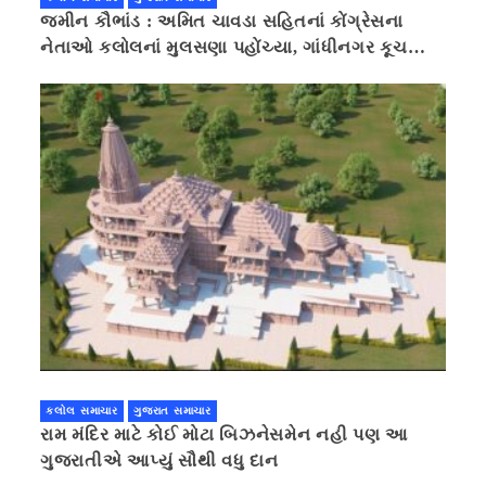
જમીન કૌભાંડ : અમિત ચાવડા સહિતનાં કોંગ્રેસના
નેતાઓ કલોલનાં મુલસણા પહોંચ્યા, ગાંધીનગર કૂચ
કરવાની ચિમકી
કલોલ સમાચાર
ગુજરાત સમાચાર
રામ મંદિર માટે કોઈ મોટા બિઝનેસમેન નહી પણ આ
ગુજરાતીએ આપ્યું સૌથી વધુ દાન