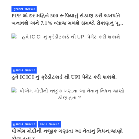
ગુજરાત સમાચાર
PPF માં દર મહિને 500 રૂપિયાનું રોકાણ કરી લખપતિ
બનાવશે અને 7.1% વ્યાજ મળશે સમજો રોકાણનું પૂરું
ગણિત .નવી દિલ્હી 41 મિનીટ પહેલા.
ગુજરાત સમાચાર
હવે ICICI નું ક્રેડીટકાર્ડ થી UPI પેમેંટ કરી શકાશે.
ગુજરાત સમાચાર
ભારત સમાચાર
પીએમ મોદીની નજીક ગણાતા આ નેતાનું નિધન,જાણો
કોણ હતા ?