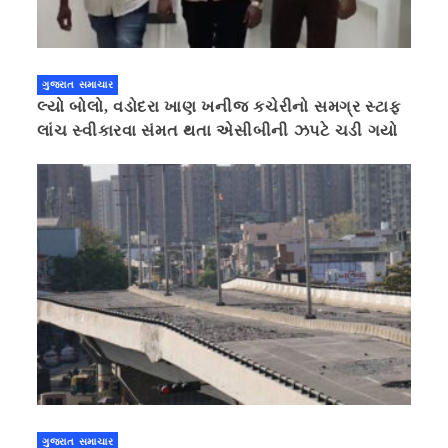
ગુજરાત સમાચાર
લ્યો બોલો, વડોદરા ખાણ ખનીજ કચેરીનો સમગ્ર સ્ટાફ
લાંચ સ્વીકારવા સંમત થતા એસીબીની ઝપટે ચડી ગયો
ગુજરાત સમાચાર