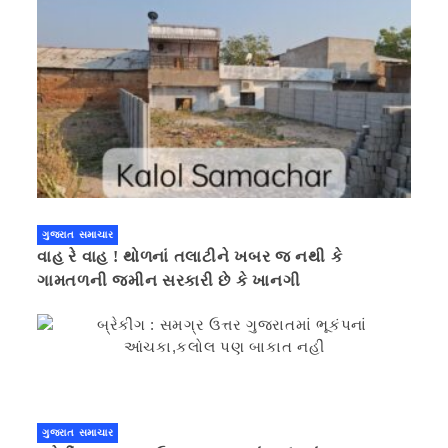
ગુજરાત સમાચાર
વાહ રે વાહ ! થોળનાં તલાટીને ખબર જ નથી કે
ગામતળની જમીન સરકારી છે કે ખાનગી
ગુજરાત સમાચાર