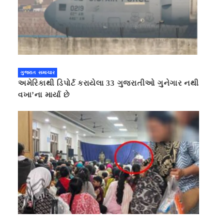
ગુજરાત સમાચાર
અમેરિકાથી ડિપોર્ટ કરાયેલા 33 ગુજરાતીઓ ગુનેગાર નથી
વખા’ના માર્યા છે