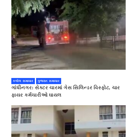
કલોલ સમાચાર
ગુજરાત સમાચાર
ગાંધીનગર: સેક્ટર ચારમાં ગેસ સિલિન્ડર વિસ્ફોટ, ચાર
ફાયર કર્મચારીઓ ઘાયલ