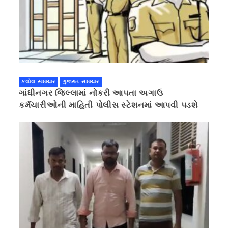
કલોલ સમાચાર
ગુજરાત સમાચાર
ગાંધીનગર જિલ્લામાં નોકરી આપતા અગાઉ
કર્મચારીઓની માહિતી પોલીસ સ્ટેશનમાં આપવી પડશે