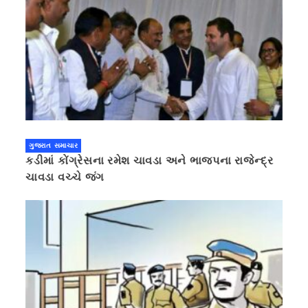
ગુજરાત સમાચાર
કડીમાં કોંગ્રેસના રમેશ ચાવડા અને ભાજપના રાજેન્દ્ર
ચાવડા વચ્ચે જંગ