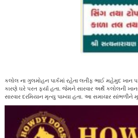
કલોલ ના ગુલમોહન પાર્કમાં રહેતા લતીફ ભાઈ મહેમુદ ખાન 
કારણે ઘરે પરત ફર્યા હતા. જેમને સારવાર અર્થે કલોલની ખાન
સારવાર દરમિયાન મૃત્યુ પામ્યા હતા. આ સમાચાર સાંભળીને મૃત