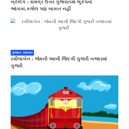
બ્રેકીંગ : સમગ્ર ઉત્તર ગુજરાતમાં ભૂકંપનાં
આંચકા,કલોલ પણ બાકાત નહીં
ગુજરાત સમાચાર
રમીલાબેન : જેમની આખી જિંદગી ગુજરી બજારમાં
ગુજરી