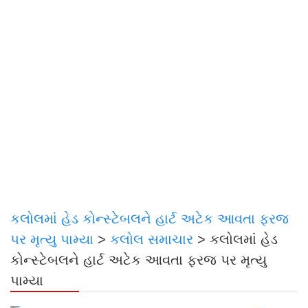
કલોલમાં હેડ કોન્સ્ટેબલને હાર્ટ અટેક આવતા ફરજ
પર મૃત્યુ પામ્યા
>
કલોલ સમાચાર
>
કલોલમાં હેડ
કોન્સ્ટેબલને હાર્ટ અટેક આવતા ફરજ પર મૃત્યુ
પામ્યા