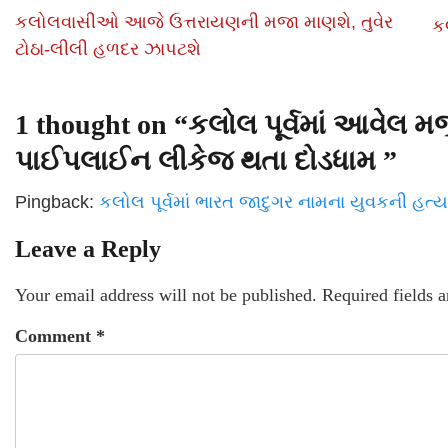
કલોલવાસીઓ આજે ઉત્તરાયણની મજા માણશે, તુવેર
ક
ટોઠા-લીલી હળદર ઝાપટશે
1 thought on “
કલોલ પૂર્વમાં આવેલ મ
પાઈપલાઈન લીકેજ થતા દોડધામ
”
Pingback:
કલોલ પૂર્વમાં ભારત જાદુગર નામના યુવકની હત્
Leave a Reply
Your email address will not be published.
Required fields 
Comment
*