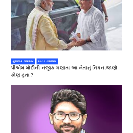
ગુજરાત સમાચાર
ભારત સમાચાર
પીએમ મોદીની નજીક ગણાતા આ નેતાનું નિધન,જાણો
કોણ હતા ?