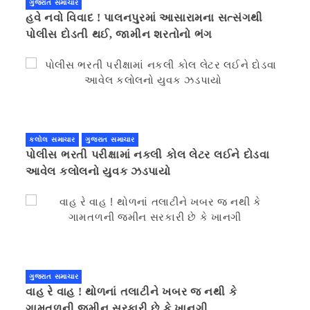
ગુજરાત સમાચાર
હવે નવો વિવાદ ! પાલનપુરમાં આસારામના સત્સંગથી
પોલીસ દોડતી થઈ, જામીન શરતોનો ભંગ
કલોલ સમાચાર
ગુજરાત સમાચાર
પોલીસ ભરતી પરીક્ષામાં નકલી કોલ લેટર લઈને દોડવા
આવેલ કલોલનો યુવક ઝડપાયો
ગુજરાત સમાચાર
વાહ રે વાહ ! થોળનાં તલાટીને ખબર જ નથી કે
ગામતળની જમીન સરકારી છે કે ખાનગી