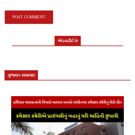
એડવર્ટાઈઝ
ગુજરાત સમાચાર