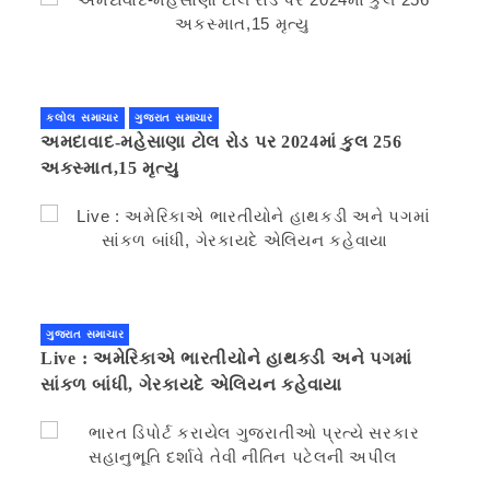
કલોલ સમાચાર
ગુજરાત સમાચાર
અમદાવાદ-મહેસાણા ટોલ રોડ પર 2024માં કુલ 256
અકસ્માત,15 મૃત્યુ
ગુજરાત સમાચાર
Live : અમેરિકાએ ભારતીયોને હાથકડી અને પગમાં
સાંકળ બાંધી, ગેરકાયદે એલિયન કહેવાયા