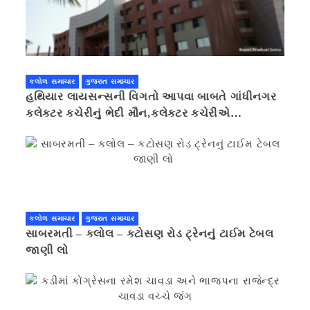
કલોલ સમાચાર
ગુજરાત સમાચાર
હથિયાર લાયસન્સની વિગતો આપવા બાબતે ગાંધીનગર
કલેક્ટર કચેરીનું ભેદી મૌન,કલેક્ટર કચેરીએ
પ્રાઈવસીનું બહાનું ધરી માહિતી છુપાવી
કલોલ સમાચાર
ગુજરાત સમાચાર
સાબરમતી – કલોલ – કટોસણ રોડ ટ્રેનનું ટાઈમ ટેબલ
જાણી લો