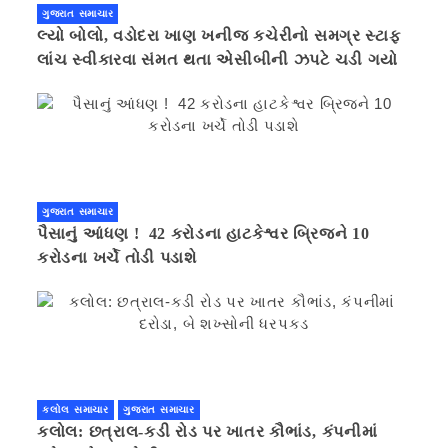
ગુજરાત સમાચાર
લ્યો બોલો, વડોદરા ખાણ ખનીજ કચેરીનો સમગ્ર સ્ટાફ
લાંચ સ્વીકારવા સંમત થતા એસીબીની ઝપટે ચડી ગયો
ગુજરાત સમાચાર
પૈસાનું આંધણ ! 42 કરોડના હાટકેશ્વર બ્રિજને 10
કરોડના ખર્ચે તોડી પડાશે
કલોલ સમાચાર
ગુજરાત સમાચાર
કલોલ: છત્રાલ-કડી રોડ પર ખાતર કૌભાંડ, કંપનીમાં