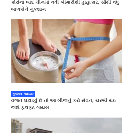
કોરોના બાદ ચીનમાં નવી બીમારીથી હાહાકાર, સૌથી વધુ
બાળકોને નુકશાન
ગુજરાત સમાચાર
વજન ઘટાડવું છે તો આ બીજનું કરો સેવન, ચરબી થઇ
જશે ફટાફટ ગાયબ