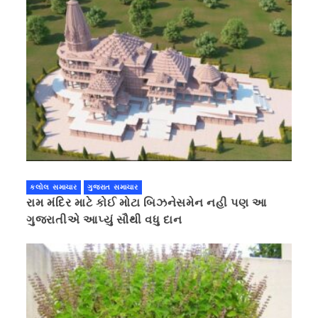
કલોલ સમાચાર
ગુજરાત સમાચાર
રામ મંદિર માટે કોઈ મોટા બિઝનેસમેન નહી પણ આ
ગુજરાતીએ આપ્યું સૌથી વધુ દાન