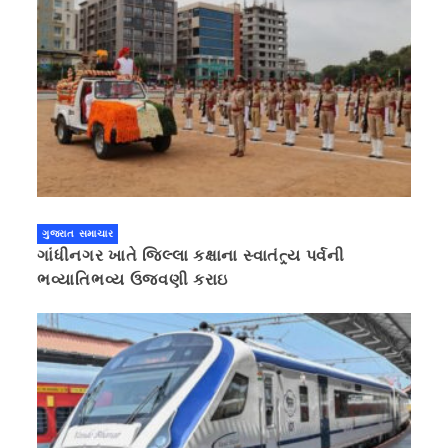
ગુજરાત સમાચાર
ગાંધીનગર ખાતે જિલ્લા કક્ષાના સ્વાતંત્ર્ય પર્વની
ભવ્યાતિભવ્ય ઉજવણી કરાઇ