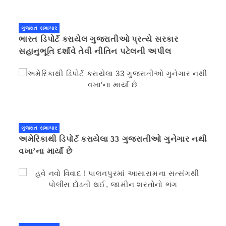
ગુજરાત સમાચાર
ભારત ડિપોર્ટ કરાયેલ ગુજરાતીઓ પ્રત્યે સરકાર
સહાનુભૂતિ દર્શાવે તેવી નીતિન પટેલની અપીલ
ગુજરાત સમાચાર
અમેરિકાથી ડિપોર્ટ કરાયેલા 33 ગુજરાતીઓ ગુનેગાર નથી
વખા’ના માર્યા છે