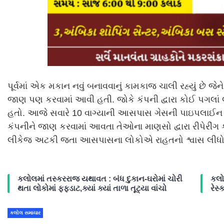
પૂર્વમાં એક મકાન નવું બનાવવાનું કામકાજ ચાલી રહ્યું છે જ
જાણ પણ કરવામાં આવી હતી. જોકે કંપની દ્વારા કોઈ પગલાં લ
હતો. આજે સવારે 10 વાગ્યાની આસપાસ ગેસની પાઇપલાઈન 
કંપનીને જાણ કરવામાં આવતા તેઓના માણસો દ્વારા રીપેરીંગ કરવ
લીકેજ અટકી જતા આસપાસના લોકોએ રાહતનો શ્વાસ લીધો
કલોલમાં તસ્કરરાજ યથાવત : બંધ દુકાન-ઘરોમાં ચોરી
કલો
થતા લોકોમાં ફફડાટ,ક્યાં ક્યાં તાળા તૂટ્યા વાંચો
રેસ્ક
કલોલ સમાચાર