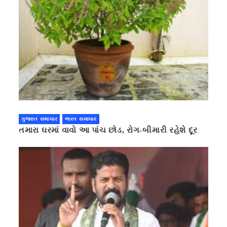
ગુજરાત સમાચાર
ભારત સમાચાર
તમારા ઘરમાં વાવો આ પાંચ છોડ, રોગ-બીમારી રહેશે દૂર