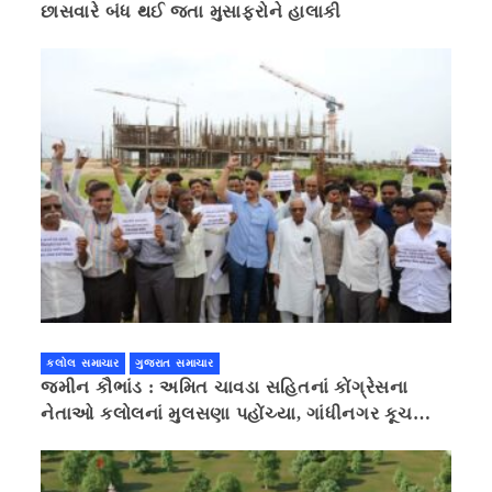
છાસવારે બંધ થઈ જતા મુસાફરોને હાલાકી
કલોલ સમાચાર
ગુજરાત સમાચાર
જમીન કૌભાંડ : અમિત ચાવડા સહિતનાં કોંગ્રેસના
નેતાઓ કલોલનાં મુલસણા પહોંચ્યા, ગાંધીનગર કૂચ
કરવાની ચિમકી