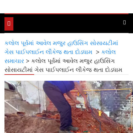
Toggle
navigation
કલોલ પૂર્વમાં આવેલ મજુર હાઉસિંગ સોસાયટીમાં
ગેસ પાઈપલાઈન લીકેજ થતા દોડધામ
>
કલોલ
સમાચાર
>
કલોલ પૂર્વમાં આવેલ મજુર હાઉસિંગ
સોસાયટીમાં ગેસ પાઈપલાઈન લીકેજ થતા દોડધામ