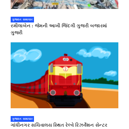
ગુજરાત સમાચાર
રમીલાબેન : જેમની આખી જિંદગી ગુજરી બજારમાં
ગુજરી
ગુજરાત સમાચાર
ગાંધીનગર સચિવાલય સ્થિત રેલ્વે રિઝર્વેશન સેન્ટર