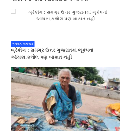
ગુજરાત સમાચાર
બ્રેકીંગ : સમગ્ર ઉત્તર ગુજરાતમાં ભૂકંપનાં
આંચકા,કલોલ પણ બાકાત નહીં