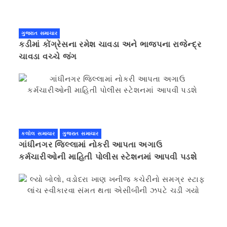
ગુજરાત સમાચાર
કડીમાં કોંગ્રેસના રમેશ ચાવડા અને ભાજપના રાજેન્દ્ર
ચાવડા વચ્ચે જંગ
કલોલ સમાચાર
ગુજરાત સમાચાર
ગાંધીનગર જિલ્લામાં નોકરી આપતા અગાઉ
કર્મચારીઓની માહિતી પોલીસ સ્ટેશનમાં આપવી પડશે