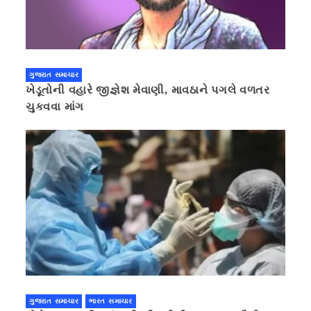
ગુજરાત સમાચાર
ખેડૂતોની વહારે જીજ્ઞેશ મેવાણી, માવઠાને પગલે વળતર
ચુકવવા માંગ
ગુજરાત સમાચાર
ભારત સમાચાર