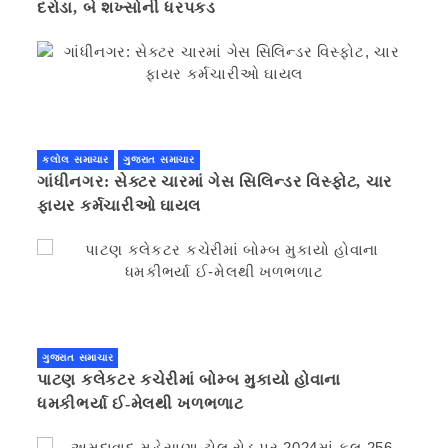
દરોડા, બે શખ્સોની ધરપકડ
કલોલ સમાચાર
ગુજરાત સમાચાર
ગાંધીનગર: સેક્ટર ચારમાં ગેસ સિલિન્ડર વિસ્ફોટ, ચાર
ફાયર કર્મચારીઓ ઘાયલ
ગુજરાત સમાચાર
પાટણ કલેકટર કચેરીમાં બોમ્બ મુકાયો હોવાના
ધમકીભર્યા ઈ-મેલથી ખળભળાટ