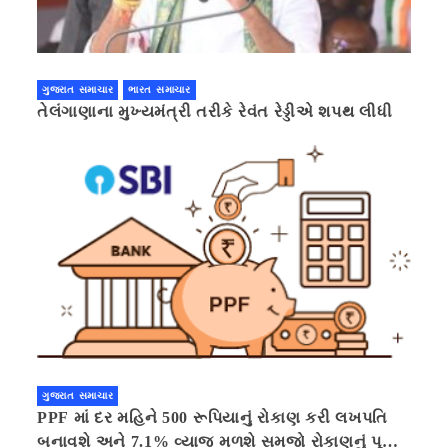
ગુજરાત સમાચાર
ભારત સમાચાર
તેલંગાણાના મુખ્યમંત્રી તરીકે રેવંત રેડ્ડીએ શપથ લીધી
ગુજરાત સમાચાર
PPF માં દર મહિને 500 રૂપિયાનું રોકાણ કરી લખપતિ
બનાવશે અને 7.1% વ્યાજ મળશે સમજો રોકાણનું પૂરું