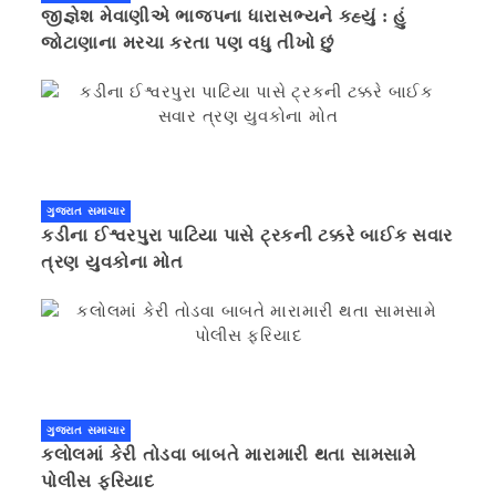
જીજ્ઞેશ મેવાણીએ ભાજપના ધારાસભ્યને કહ્યું : હું
જોટાણાના મરચા કરતા પણ વધુ તીખો છું
ગુજરાત સમાચાર
કડીના ઈશ્વરપુરા પાટિયા પાસે ટ્રકની ટક્કરે બાઈક સવાર
ત્રણ યુવકોના મોત
ગુજરાત સમાચાર
કલોલમાં કેરી તોડવા બાબતે મારામારી થતા સામસામે
પોલીસ ફરિયાદ