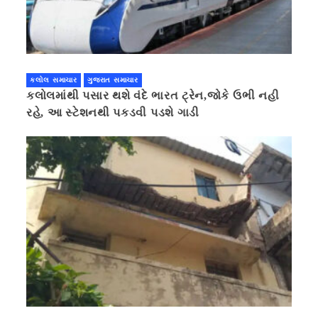
કલોલ સમાચાર
ગુજરાત સમાચાર
કલોલમાંથી પસાર થશે વંદે ભારત ટ્રેન,જોકે ઉભી નહી
રહે, આ સ્ટેશનથી પકડવી પડશે ગાડી