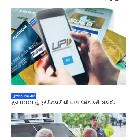
ગણિત .નવી દિલ્હી 41 મિનીટ પહેલા.
ગુજરાત સમાચાર
હવે ICICI નું ક્રેડીટકાર્ડ થી UPI પેમેંટ કરી શકાશે.