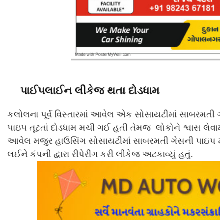
પાઈપલાઈન લીકેજ થતા દોડધામ
કલોલના પૂર્વ વિસ્તારમાં આવેલ એક સોસાયટીમાં સાબરમત
પાઇપ તૂટતાં દોડધામ મચી ગઈ હતી તેમજ લોકોને શ્વાસ લેવામ
આવેલ મજુર હાઉસિંગ સોસાયટીમાં સાબરમતી ગેસની પાઇપ મ
લઈને કંપની દ્વારા રીપેરીંગ કરી લીકેજ અટકાવ્યું હતું.