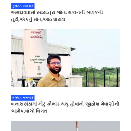
ગુજરાત સમાચાર
અમદાવાદમાં રથયાત્રા જોતા મકાનની બાલ્કની
તૂટી,એકનું મોત,આઠ ઘાયલ
ગુજરાત સમાચાર
બનાસકાંઠામાં મોટું કૌભાંડ થયું હોવાનો જીજ્ઞેશ મેવાણીનો
આક્ષેપ,વાંચો વિગત