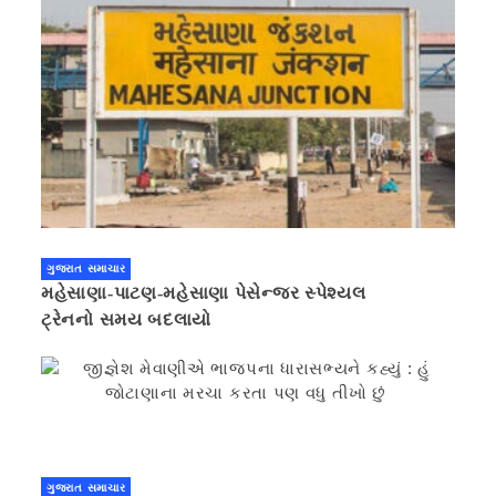
ગુજરાત સમાચાર
મહેસાણા-પાટણ-મહેસાણા પેસેન્જર સ્પેશ્યલ
ટ્રેનનો સમય બદલાયો
ગુજરાત સમાચાર