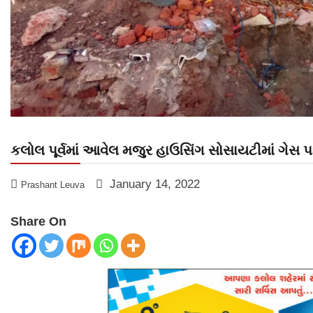
કલોલ પૂર્વમાં આવેલ મજુર હાઉસિંગ સોસાયટીમાં ગે
January 14, 2022
Prashant Leuva
Share On