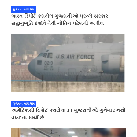
ગુજરાત સમાચાર
ભારત ડિપોર્ટ કરાયેલ ગુજરાતીઓ પ્રત્યે સરકાર
સહાનુભૂતિ દર્શાવે તેવી નીતિન પટેલની અપીલ
ગુજરાત સમાચાર
અમેરિકાથી ડિપોર્ટ કરાયેલા 33 ગુજરાતીઓ ગુનેગાર નથી
વખા’ના માર્યા છે