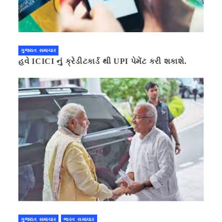
ગુજરાત સમાચાર
હવે ICICI નું ક્રેડીટકાર્ડ થી UPI પેમેંટ કરી શકાશે.
ગુજરાત સમાચાર
ભારત સમાચાર