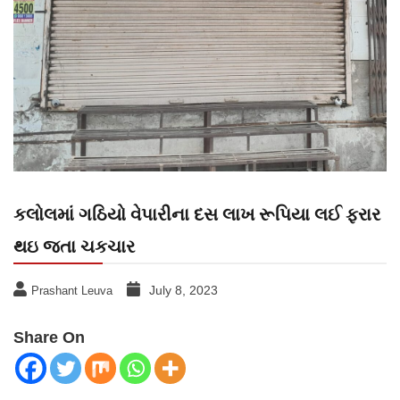
કલોલમાં ગઠિયો વેપારીના દસ લાખ રૂપિયા લઈ ફરાર
થઇ જતા ચકચાર
July 8, 2023
Prashant Leuva
Share On