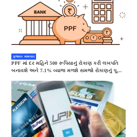
ગુજરાત સમાચાર
PPF માં દર મહિને 500 રૂપિયાનું રોકાણ કરી લખપતિ
બનાવશે અને 7.1% વ્યાજ મળશે સમજો રોકાણનું પૂરું
ગણિત .નવી દિલ્હી 41 મિનીટ પહેલા.