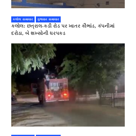
કલોલ સમાચાર
ગુજરાત સમાચાર
કલોલ: છત્રાલ-કડી રોડ પર ખાતર કૌભાંડ, કંપનીમાં
દરોડા, બે શખ્સોની ધરપકડ