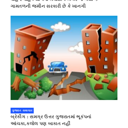
ગામતળની જમીન સરકારી છે કે ખાનગી
ગુજરાત સમાચાર
બ્રેકીંગ : સમગ્ર ઉત્તર ગુજરાતમાં ભૂકંપનાં
આંચકા,કલોલ પણ બાકાત નહીં