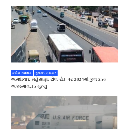
કલોલ સમાચાર
ગુજરાત સમાચાર
અમદાવાદ-મહેસાણા ટોલ રોડ પર 2024માં કુલ 256
અકસ્માત,15 મૃત્યુ