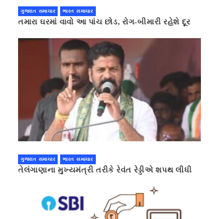
ગુજરાત સમાચાર
ભારત સમાચાર
તમારા ઘરમાં વાવો આ પાંચ છોડ, રોગ-બીમારી રહેશે દૂર
ગુજરાત સમાચાર
ભારત સમાચાર
તેલંગાણાના મુખ્યમંત્રી તરીકે રેવંત રેડ્ડીએ શપથ લીધી