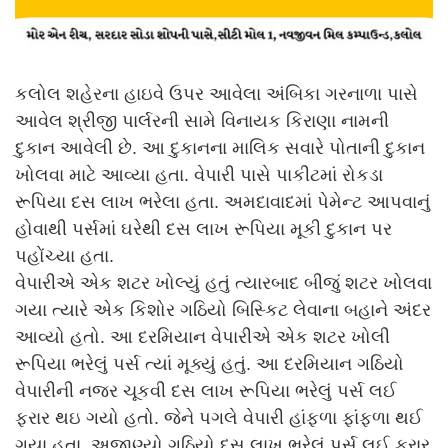
કલોલ શહેરના હાઇવે ઉપર આવેલા અંબિકા ગરનાળા પાસે
આવેલ શ્રીજી પાર્લરની સામે વિનાયક કિરાણા નામની
દુકાન આવેલી છે. આ દુકાનના માલિક સવારે પોતાની દુકાન
ખોલવા માટે આવ્યા હતા. વેપારી પાસે પાકીટમાં રોકડા
રૂપિયા દસ લાખ ભરેલા હતા. અમદાવાદમાં પેમેન્ટ આપવાનું
હોવાથી પર્સમાં ઘરેથી દસ લાખ રૂપિયા મૂકી દુકાન પર
પહોંચ્યા હતા.
વેપારીએ એક શટર ખોલ્યું હતું ત્યારબાદ બીજું શટર ખોલવા
ગયા ત્યારે એક કિશોર ગઠિયો બિસ્કિટ લેવાના બહાને અંદર
આવ્યો હતો. આ દરમિયાન વેપારીએ એક શટર ખોલી
રૂપિયા ભરેલું પર્સ ત્યાં મૂક્યું હતું. આ દરમિયાન ગઠિયો
વેપારીની નજર ચૂકવી દસ લાખ રૂપિયા ભરેલું પર્સ લઈ
ફરાર થઇ ગયો હતો. જેને પગલે વેપારી હાંફળા ફાંફળા થઈ
ગયા હતા. અજાણ્યો ગઠિયો દસ લાખ ભરેલું પર્સ લઈ ફરાર