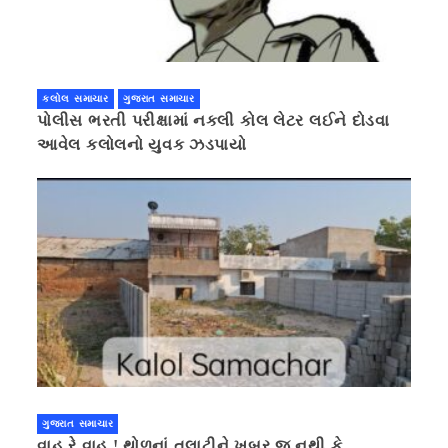
કલોલ સમાચાર
ગુજરાત સમાચાર
પોલીસ ભરતી પરીક્ષામાં નકલી કોલ લેટર લઈને દોડવા
આવેલ કલોલનો યુવક ઝડપાયો
ગુજરાત સમાચાર
વાહ રે વાહ ! થોળનાં તલાટીને ખબર જ નથી કે