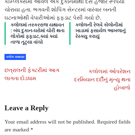
કોમ્પ્લેક્સમાં આવેલ એક દુકાનમાંથી દસ હજાર રૂપિયા
ચોરાયા હતા. ભગવતી શોપિંગ સેન્ટરમાં વારંવાર બનતી
ઘટનાઓથી વેપારીઓમાં ફફડાટ પેસી ગયો છે.
કલોલમાં તસ્કરરાજ યથાવત
કલોલની રેલવે કોલોનીમાં
: બંધ દુકાન-ઘરોમાં ચોરી થતા
ખાડામાં ફસાયેલ આખલાનું
લોકોમાં ફફડાટ,ક્યાં ક્યાં
રેસ્ક્યુ કરાયું
તાળા તૂટ્યા વાંચો
કલોલ સમાચાર
છત્રાલની ફેક્ટરીમાં આગ
કલોલમાં ઓપરેશન
લાગતા દોડધામ
દરમિયાન દર્દીનું મૃત્યુ થતા
હોબાળો
Leave a Reply
Your email address will not be published.
Required fields
are marked
*