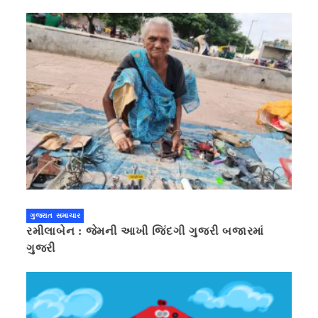
ગુજરાત સમાચાર
રમીલાબેન : જેમની આખી જિંદગી ગુજરી બજારમાં
ગુજરી