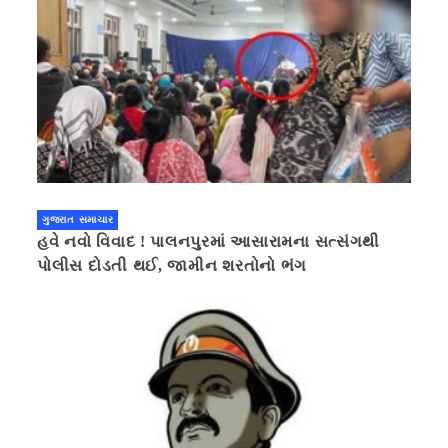
ગુજરાત સમાચાર
હવે નવો વિવાદ ! પાલનપુરમાં આસારામના સત્સંગથી
પોલીસ દોડતી થઈ, જામીન શરતોનો ભંગ