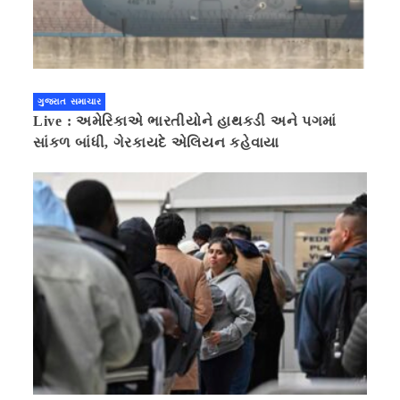
ગુજરાત સમાચાર
Live : અમેરિકાએ ભારતીયોને હાથકડી અને પગમાં
સાંકળ બાંધી, ગેરકાયદે એલિયન કહેવાયા