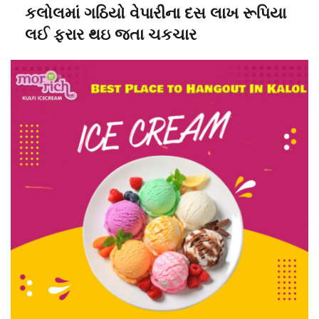
કલોલમાં ગઠિયો વેપારીના દસ લાખ રૂપિયા
લઈ ફરાર થઇ જતા ચકચાર