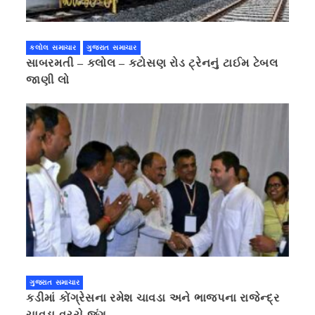
કલોલ સમાચાર
ગુજરાત સમાચાર
સાબરમતી – કલોલ – કટોસણ રોડ ટ્રેનનું ટાઈમ ટેબલ
જાણી લો
ગુજરાત સમાચાર
કડીમાં કોંગ્રેસના રમેશ ચાવડા અને ભાજપના રાજેન્દ્ર
ચાવડા વચ્ચે જંગ