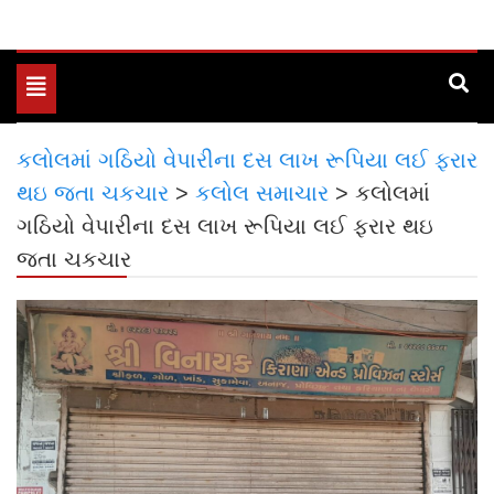
Toggle
navigation
કલોલમાં ગઠિયો વેપારીના દસ લાખ રૂપિયા લઈ ફરાર
થઇ જતા ચકચાર
>
કલોલ સમાચાર
>
કલોલમાં
ગઠિયો વેપારીના દસ લાખ રૂપિયા લઈ ફરાર થઇ
જતા ચકચાર