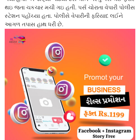
થઇ જતા ચકચાર મચી ગઇ હતી. પર્સ ચોરાતા વેપારી પોલીસ
સ્ટેશન પહોંચ્યા હતા. પોલીસે વેપારીની ફરિયાદ લઈને
આગળ તપાસ હાથ ધરી છે.