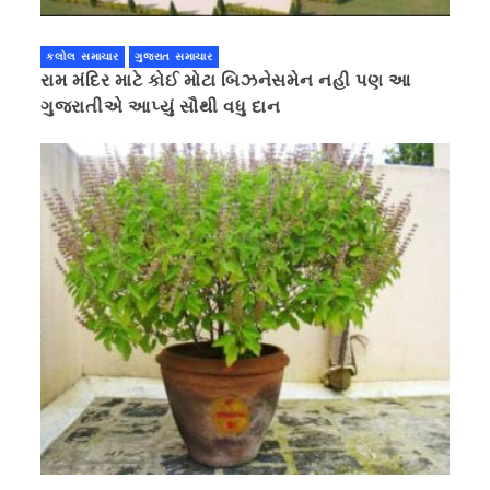
કલોલ સમાચાર
ગુજરાત સમાચાર
રામ મંદિર માટે કોઈ મોટા બિઝનેસમેન નહી પણ આ
ગુજરાતીએ આપ્યું સૌથી વધુ દાન