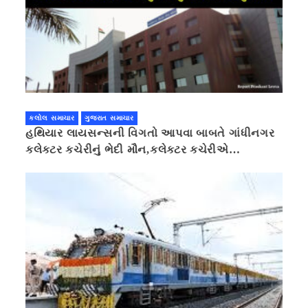
કલોલ સમાચાર
ગુજરાત સમાચાર
હથિયાર લાયસન્સની વિગતો આપવા બાબતે ગાંધીનગર
કલેક્ટર કચેરીનું ભેદી મૌન,કલેક્ટર કચેરીએ
પ્રાઈવસીનું બહાનું ધરી માહિતી છુપાવી