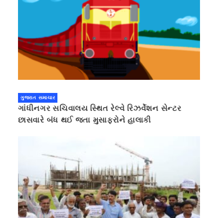
ગુજરાત સમાચાર
ગાંધીનગર સચિવાલય સ્થિત રેલ્વે રિઝર્વેશન સેન્ટર
છાસવારે બંધ થઈ જતા મુસાફરોને હાલાકી