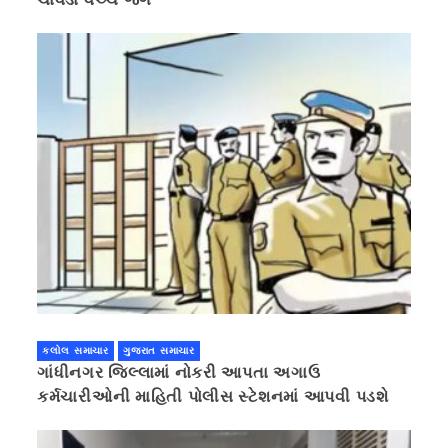
કલોલ સમાચાર
ગુજરાત સમાચાર
ગાંધીનગર જિલ્લામાં નોકરી આપતા અગાઉ
કર્મચારીઓની માહિતી પોલીસ સ્ટેશનમાં આપવી પડશે