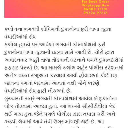
કલોલના ભગવતી શોપિંગની દુકાનોના ફરી તાળા તૂટતા
વેપારીઓમાં રોષ
કલોલ હાઇવે પર આવેલા ભગવતી કોમ્પલેક્ષમાં ફરી
દુકાનોના તાળા તૂટવાની ઘટના સામે આવી છે. ચોરો દ્વારા
અવારનવાર અહીં તાળા તોડવાની ઘટનાને પગલે દુકાનદારોમાં
ફફડાટ પેસ્યો છે. આ મામલે કલોલ શહેર પોલીસ સ્ટેશનમાં
અનેક વખત રજૂઆત કરવામાં આવી હોવા છતાં કોઈપણ
જાતના પગલાં ભરવામાં આવતા નથી જેને કારણે
વેપારીઓમાં રોષ ફાટી નીકળ્યો છે.
ગુરુવારની રાત્રે ભગવતી કોમ્પલેક્ષમાં આવેલ બે દુકાનોના
લોક તોડવામાં આવ્યા હતા. આ શખ્સો સીસીટીવીમાં કેદ
થઈ ગયા હતા જેને પગલે પોલીસ દ્વારા તપાસ કરી અને
ઝડપી લેવામાં આવે તેવી ઉગ્ર માંગણી થઈ છે. આ