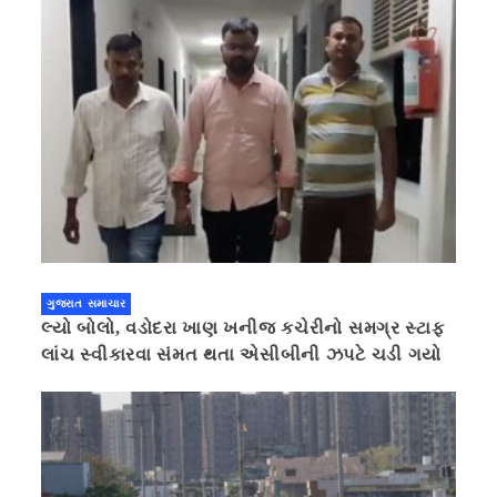
ગુજરાત સમાચાર
લ્યો બોલો, વડોદરા ખાણ ખનીજ કચેરીનો સમગ્ર સ્ટાફ
લાંચ સ્વીકારવા સંમત થતા એસીબીની ઝપટે ચડી ગયો