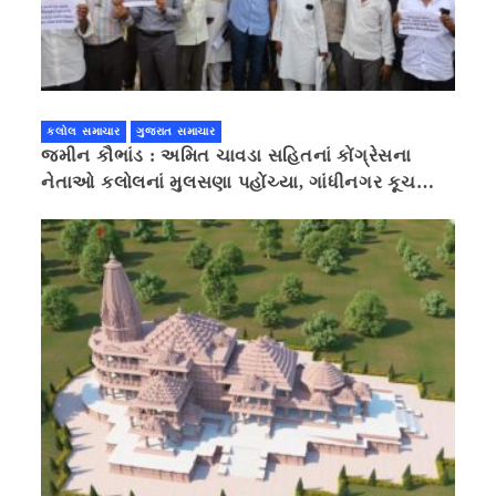
કલોલ સમાચાર
ગુજરાત સમાચાર
જમીન કૌભાંડ : અમિત ચાવડા સહિતનાં કોંગ્રેસના
નેતાઓ કલોલનાં મુલસણા પહોંચ્યા, ગાંધીનગર કૂચ
કરવાની ચિમકી