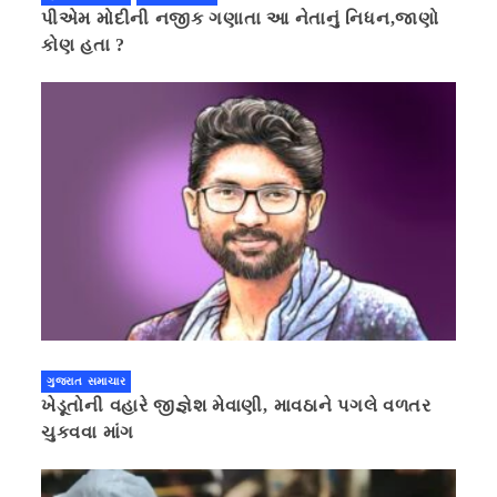
પીએમ મોદીની નજીક ગણાતા આ નેતાનું નિધન,જાણો
કોણ હતા ?
ગુજરાત સમાચાર
ખેડૂતોની વહારે જીજ્ઞેશ મેવાણી, માવઠાને પગલે વળતર
ચુકવવા માંગ