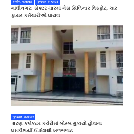
કલોલ સમાચાર
ગુજરાત સમાચાર
ગાંધીનગર: સેક્ટર ચારમાં ગેસ સિલિન્ડર વિસ્ફોટ, ચાર
ફાયર કર્મચારીઓ ઘાયલ
ગુજરાત સમાચાર
પાટણ કલેકટર કચેરીમાં બોમ્બ મુકાયો હોવાના
ધમકીભર્યા ઈ-મેલથી ખળભળાટ