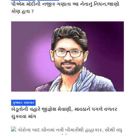
પીએમ મોદીની નજીક ગણાતા આ નેતાનું નિધન,જાણો
કોણ હતા ?
ગુજરાત સમાચાર
ખેડૂતોની વહારે જીજ્ઞેશ મેવાણી, માવઠાને પગલે વળતર
ચુકવવા માંગ