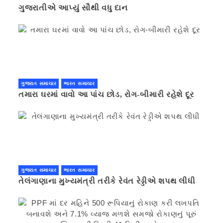
ગુજરાતીએ આપ્યું સૌથી વધુ દાન
ગુજરાત સમાચાર
ભારત સમાચાર
તમારા ઘરમાં વાવો આ પાંચ છોડ, રોગ-બીમારી રહેશે દૂર
ગુજરાત સમાચાર
ભારત સમાચાર
તેલંગાણાના મુખ્યમંત્રી તરીકે રેવંત રેડ્ડીએ શપથ લીધી