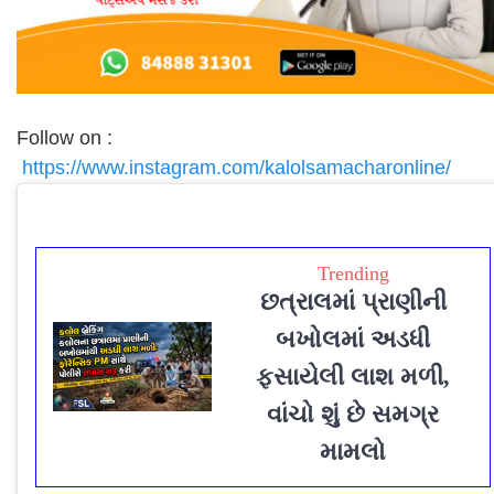
Follow on :
https://www.instagram.com/kalolsamacharonline/
Trending
છત્રાલમાં પ્રાણીની
બખોલમાં અડધી
ફસાયેલી લાશ મળી,
વાંચો શું છે સમગ્ર
મામલો