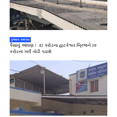
ગુજરાત સમાચાર
પૈસાનું આંધણ ! 42 કરોડના હાટકેશ્વર બ્રિજને 10
કરોડના ખર્ચે તોડી પડાશે