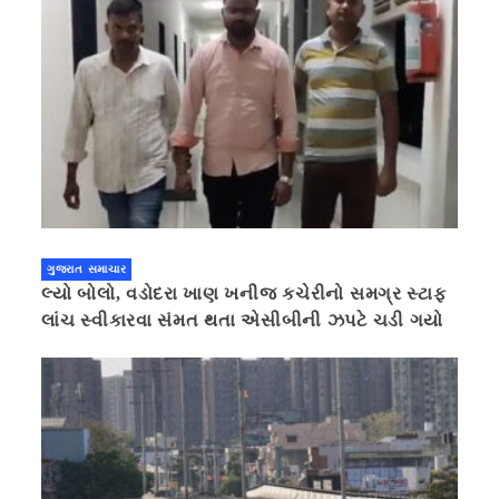
ગુજરાત સમાચાર
લ્યો બોલો, વડોદરા ખાણ ખનીજ કચેરીનો સમગ્ર સ્ટાફ
લાંચ સ્વીકારવા સંમત થતા એસીબીની ઝપટે ચડી ગયો