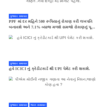
ગુજરાત સમાચાર
PPF માં દર મહિને 500 રૂપિયાનું રોકાણ કરી લખપતિ
બનાવશે અને 7.1% વ્યાજ મળશે સમજો રોકાણનું પૂરું
ગણિત .નવી દિલ્હી 41 મિનીટ પહેલા.
ગુજરાત સમાચાર
હવે ICICI નું ક્રેડીટકાર્ડ થી UPI પેમેંટ કરી શકાશે.
ગુજરાત સમાચાર
ભારત સમાચાર