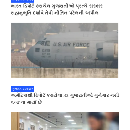
ભારત ડિપોર્ટ કરાયેલ ગુજરાતીઓ પ્રત્યે સરકાર
સહાનુભૂતિ દર્શાવે તેવી નીતિન પટેલની અપીલ
ગુજરાત સમાચાર
અમેરિકાથી ડિપોર્ટ કરાયેલા 33 ગુજરાતીઓ ગુનેગાર નથી
વખા’ના માર્યા છે