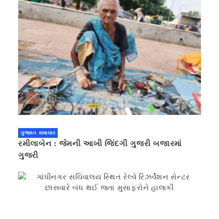
ગુજરાત સમાચાર
રમીલાબેન : જેમની આખી જિંદગી ગુજરી બજારમાં
ગુજરી