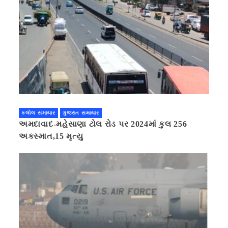
કલોલ સમાચાર
ગુજરાત સમાચાર
અમદાવાદ-મહેસાણા ટોલ રોડ પર 2024માં કુલ 256
અકસ્માત,15 મૃત્યુ