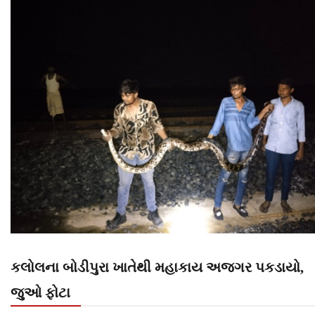
કલોલના બોડીપુરા ખાતેથી મહાકાય અજગર પકડાયો,
જુઓ ફોટા