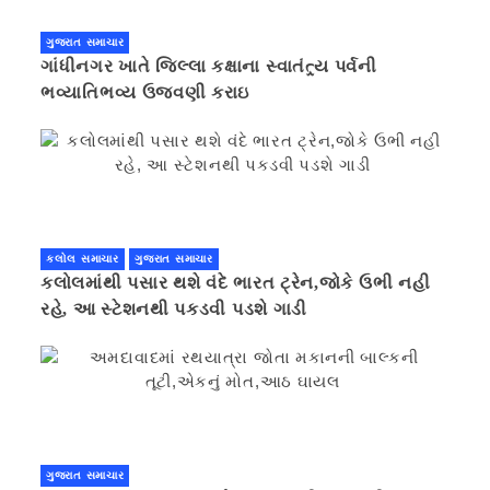
ગુજરાત સમાચાર
ગાંધીનગર ખાતે જિલ્લા કક્ષાના સ્વાતંત્ર્ય પર્વની
ભવ્યાતિભવ્ય ઉજવણી કરાઇ
કલોલ સમાચાર
ગુજરાત સમાચાર
કલોલમાંથી પસાર થશે વંદે ભારત ટ્રેન,જોકે ઉભી નહી
રહે, આ સ્ટેશનથી પકડવી પડશે ગાડી
ગુજરાત સમાચાર