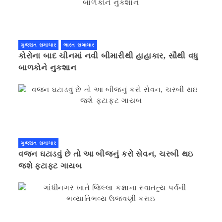
ગુજરાત સમાચાર
ભારત સમાચાર
કોરોના બાદ ચીનમાં નવી બીમારીથી હાહાકાર, સૌથી વધુ
બાળકોને નુકશાન
ગુજરાત સમાચાર
વજન ઘટાડવું છે તો આ બીજનું કરો સેવન, ચરબી થઇ
જશે ફટાફટ ગાયબ