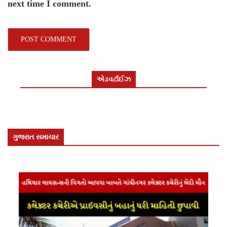
next time I comment.
એડવર્ટાઈઝ
ગુજરાત સમાચાર