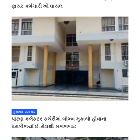
ફાયર કર્મચારીઓ ઘાયલ
ગુજરાત સમાચાર
પાટણ કલેકટર કચેરીમાં બોમ્બ મુકાયો હોવાના
ધમકીભર્યા ઈ-મેલથી ખળભળાટ