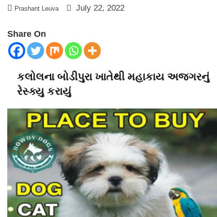
July 22, 2022
Prashant Leuva
Share On
કલોલના બોડીપુરા ખાતેથી મહાકાય અજગરનું
રેસ્ક્યુ કરાયું