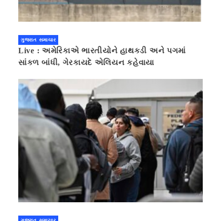
ગુજરાત સમાચાર
Live : અમેરિકાએ ભારતીયોને હાથકડી અને પગમાં
સાંકળ બાંધી, ગેરકાયદે એલિયન કહેવાયા
ગુજરાત સમાચાર