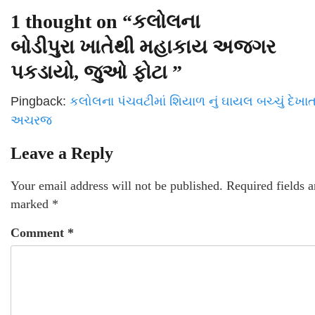
1 thought on “
કલોલના
બોડીપુરા ખાતેથી મહાકાય અજગર
પકડાયો, જુઓ ફોટા
”
Pingback:
કલોલના પંચવટીમાં શિયાળ નું ઘાયલ બચ્ચું દેખાત
અચરજ
Leave a Reply
Your email address will not be published.
Required fields a
marked
*
Comment
*