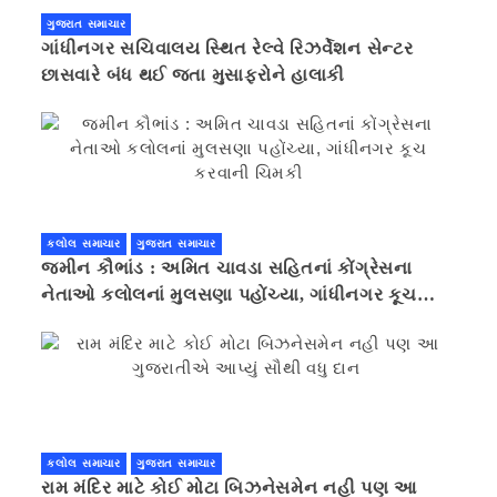
ગુજરાત સમાચાર
ગાંધીનગર સચિવાલય સ્થિત રેલ્વે રિઝર્વેશન સેન્ટર
છાસવારે બંધ થઈ જતા મુસાફરોને હાલાકી
કલોલ સમાચાર
ગુજરાત સમાચાર
જમીન કૌભાંડ : અમિત ચાવડા સહિતનાં કોંગ્રેસના
નેતાઓ કલોલનાં મુલસણા પહોંચ્યા, ગાંધીનગર કૂચ
કરવાની ચિમકી
કલોલ સમાચાર
ગુજરાત સમાચાર
રામ મંદિર માટે કોઈ મોટા બિઝનેસમેન નહી પણ આ