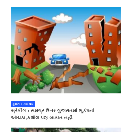
ગુજરાત સમાચાર
બ્રેકીંગ : સમગ્ર ઉત્તર ગુજરાતમાં ભૂકંપનાં
આંચકા,કલોલ પણ બાકાત નહીં