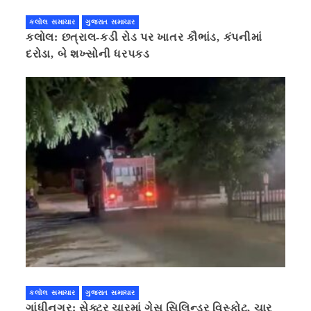
કલોલ સમાચાર
ગુજરાત સમાચાર
કલોલ: છત્રાલ-કડી રોડ પર ખાતર કૌભાંડ, કંપનીમાં
દરોડા, બે શખ્સોની ધરપકડ
કલોલ સમાચાર
ગુજરાત સમાચાર
ગાંધીનગર: સેક્ટર ચારમાં ગેસ સિલિન્ડર વિસ્ફોટ, ચાર