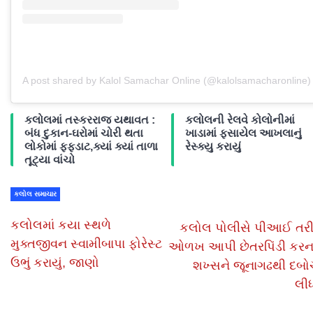
A post shared by Kalol Samachar Online (@kalolsamacharonline)
કલોલમાં તસ્કરરાજ યથાવત :
કલોલની રેલવે કોલોનીમાં
બંધ દુકાન-ઘરોમાં ચોરી થતા
ખાડામાં ફસાયેલ આખલાનું
લોકોમાં ફફડાટ,ક્યાં ક્યાં તાળા
રેસ્ક્યુ કરાયું
તૂટ્યા વાંચો
કલોલ સમાચાર
કલોલમાં કયા સ્થળે
કલોલ પોલીસે પીઆઈ તરી
મુક્તજીવન સ્વામીબાપા ફોરેસ્ટ
ઓળખ આપી છેતરપિંડી કરન
ઉભું કરાયું, જાણો
શખ્સને જૂનાગઢથી દબો
લી