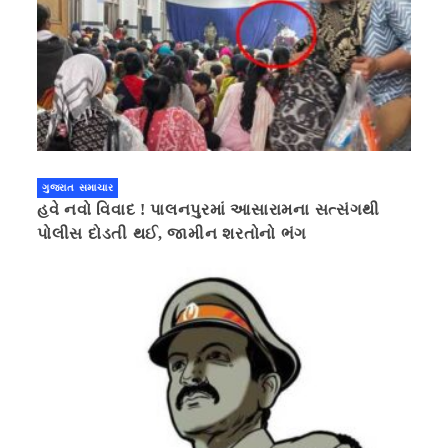
ગુજરાત સમાચાર
હવે નવો વિવાદ ! પાલનપુરમાં આસારામના સત્સંગથી
પોલીસ દોડતી થઈ, જામીન શરતોનો ભંગ