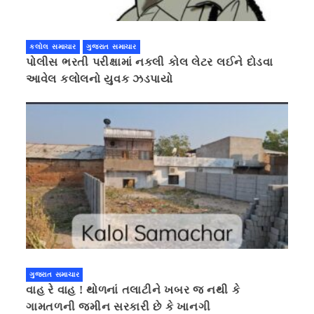
કલોલ સમાચાર
ગુજરાત સમાચાર
પોલીસ ભરતી પરીક્ષામાં નકલી કોલ લેટર લઈને દોડવા
આવેલ કલોલનો યુવક ઝડપાયો
ગુજરાત સમાચાર
વાહ રે વાહ ! થોળનાં તલાટીને ખબર જ નથી કે
ગામતળની જમીન સરકારી છે કે ખાનગી