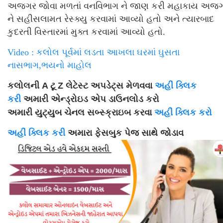
અજગર જોવા મળતાં વનવિભાગ ને જાણ કરી મહાકાય અજ
ને સહીસલામત રેસ્ક્યુ કરવામાં આવ્યો હતો અને ત્યારબાદ
કુદરતી વિસ્તારમાં મુક્ત કરવામાં આવ્યો હતો.
Video : કલોલ પૂર્વમાં લડતા આખલા ઘરમાં ઘુસતા
નાસભાગ,ભયનો માહોલ
કલોલની A ટૂ Z લેટેસ્ટ અપડેટ્સ મેળવવા
અહીં ક્લિક
કરી
અમારી એન્ડ્રોઇડ એપ ડાઉનલોડ કરો
અમારી યુટ્યુબ ચેનલ સબ્સ્ક્રાઇબ કરવા
અહીં ક્લિક કરો
અહીં ક્લિક કરી
અમારા ફેસબુક પેજ સાથે જોડાવ