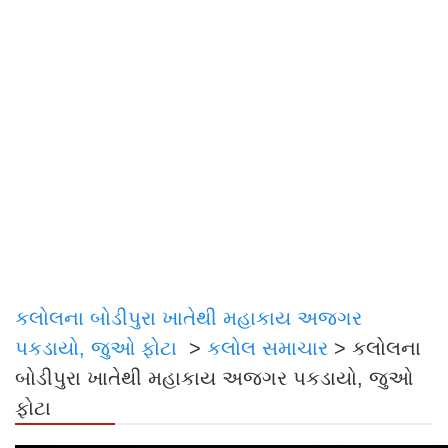
કલોલના બોડીપુરા ખાતેથી મહાકાય અજગર
પકડાયો, જુઓ ફોટા
>
કલોલ સમાચાર
>
કલોલના
બોડીપુરા ખાતેથી મહાકાય અજગર પકડાયો, જુઓ
ફોટા