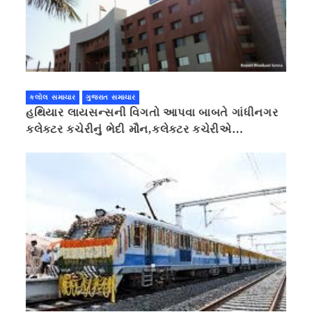
કલોલ સમાચાર
ગુજરાત સમાચાર
હથિયાર લાયસન્સની વિગતો આપવા બાબતે ગાંધીનગર
કલેક્ટર કચેરીનું ભેદી મૌન,કલેક્ટર કચેરીએ
પ્રાઈવસીનું બહાનું ધરી માહિતી છુપાવી