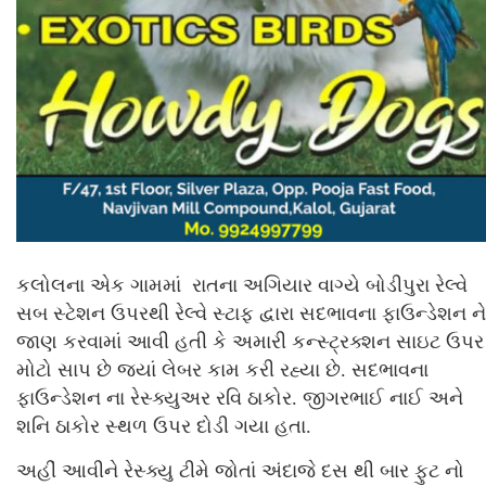
કલોલના એક ગામમાં રાતના અગિયાર વાગ્યે બોડીપુરા રેલ્વે
સબ સ્ટેશન ઉપરથી રેલ્વે સ્ટાફ દ્વારા સદભાવના ફાઉન્ડેશન ને
જાણ કરવામાં આવી હતી કે અમારી કન્સ્ટ્રક્શન સાઇટ ઉપર
મોટો સાપ છે જ્યાં લેબર કામ કરી રહ્યા છે. સદભાવના
ફાઉન્ડેશન ના રેસ્ક્યુઅર રવિ ઠાકોર. જીગરભાઈ નાઈ અને
શનિ ઠાકોર સ્થળ ઉપર દોડી ગયા હતા.
અહીં આવીને રેસ્ક્યુ ટીમે જોતાં અંદાજે દસ થી બાર ફુટ નો