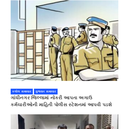
કલોલ સમાચાર
ગુજરાત સમાચાર
ગાંધીનગર જિલ્લામાં નોકરી આપતા અગાઉ
કર્મચારીઓની માહિતી પોલીસ સ્ટેશનમાં આપવી પડશે