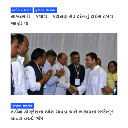
કલોલ સમાચાર
ગુજરાત સમાચાર
સાબરમતી – કલોલ – કટોસણ રોડ ટ્રેનનું ટાઈમ ટેબલ
જાણી લો
ગુજરાત સમાચાર
કડીમાં કોંગ્રેસના રમેશ ચાવડા અને ભાજપના રાજેન્દ્ર
ચાવડા વચ્ચે જંગ