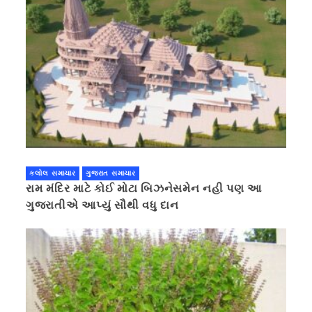
કલોલ સમાચાર
ગુજરાત સમાચાર
રામ મંદિર માટે કોઈ મોટા બિઝનેસમેન નહી પણ આ
ગુજરાતીએ આપ્યું સૌથી વધુ દાન