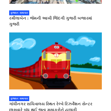
ગુજરાત સમાચાર
રમીલાબેન : જેમની આખી જિંદગી ગુજરી બજારમાં
ગુજરી
ગુજરાત સમાચાર
ગાંધીનગર સચિવાલય સ્થિત રેલ્વે રિઝર્વેશન સેન્ટર
છાસવારે બંધ થઈ જતા મુસાફરોને હાલાકી