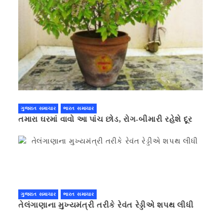
ગુજરાત સમાચાર
ભારત સમાચાર
તમારા ઘરમાં વાવો આ પાંચ છોડ, રોગ-બીમારી રહેશે દૂર
ગુજરાત સમાચાર
ભારત સમાચાર
તેલંગાણાના મુખ્યમંત્રી તરીકે રેવંત રેડ્ડીએ શપથ લીધી