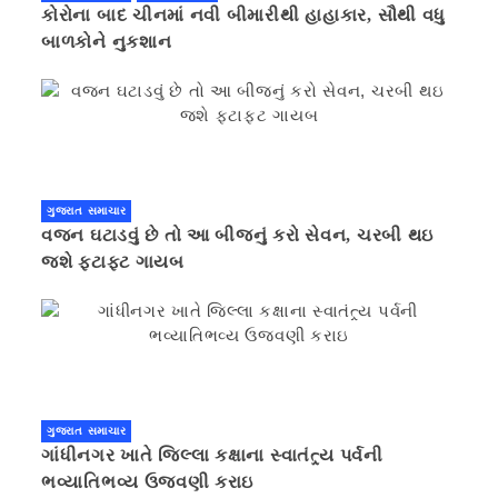
કોરોના બાદ ચીનમાં નવી બીમારીથી હાહાકાર, સૌથી વધુ
બાળકોને નુકશાન
ગુજરાત સમાચાર
વજન ઘટાડવું છે તો આ બીજનું કરો સેવન, ચરબી થઇ
જશે ફટાફટ ગાયબ
ગુજરાત સમાચાર
ગાંધીનગર ખાતે જિલ્લા કક્ષાના સ્વાતંત્ર્ય પર્વની
ભવ્યાતિભવ્ય ઉજવણી કરાઇ