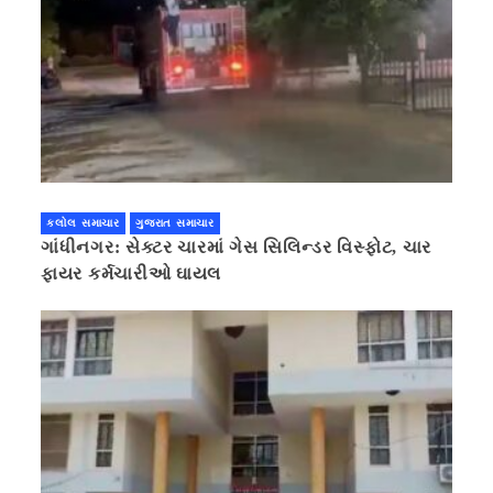
કલોલ સમાચાર
ગુજરાત સમાચાર
ગાંધીનગર: સેક્ટર ચારમાં ગેસ સિલિન્ડર વિસ્ફોટ, ચાર
ફાયર કર્મચારીઓ ઘાયલ