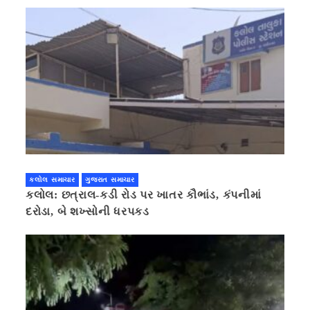
કલોલ સમાચાર
ગુજરાત સમાચાર
કલોલ: છત્રાલ-કડી રોડ પર ખાતર કૌભાંડ, કંપનીમાં
દરોડા, બે શખ્સોની ધરપકડ