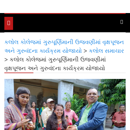
Toggle
navigation
કલોલ કોલેજમાં ગુરુપૂર્ણિમાની ઉજવણીમાં વૃક્ષપૂજન
અને ગુરુવંદના કાર્યક્રમ યોજાયો
>
કલોલ સમાચાર
>
કલોલ કોલેજમાં ગુરુપૂર્ણિમાની ઉજવણીમાં
વૃક્ષપૂજન અને ગુરુવંદના કાર્યક્રમ યોજાયો