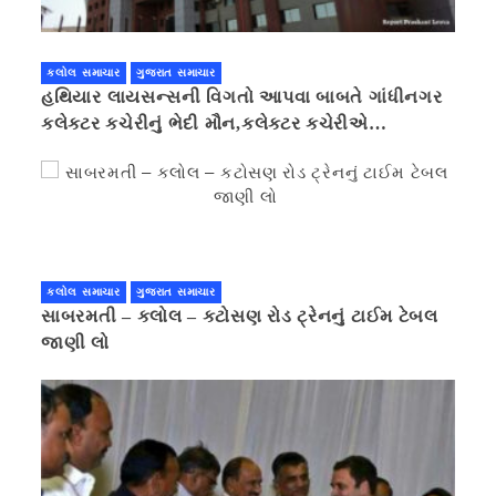
કલોલ સમાચાર
ગુજરાત સમાચાર
હથિયાર લાયસન્સની વિગતો આપવા બાબતે ગાંધીનગર
કલેક્ટર કચેરીનું ભેદી મૌન,કલેક્ટર કચેરીએ
પ્રાઈવસીનું બહાનું ધરી માહિતી છુપાવી
કલોલ સમાચાર
ગુજરાત સમાચાર
સાબરમતી – કલોલ – કટોસણ રોડ ટ્રેનનું ટાઈમ ટેબલ
જાણી લો