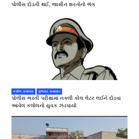
પોલીસ દોડતી થઈ, જામીન શરતોનો ભંગ
કલોલ સમાચાર
ગુજરાત સમાચાર
પોલીસ ભરતી પરીક્ષામાં નકલી કોલ લેટર લઈને દોડવા
આવેલ કલોલનો યુવક ઝડપાયો