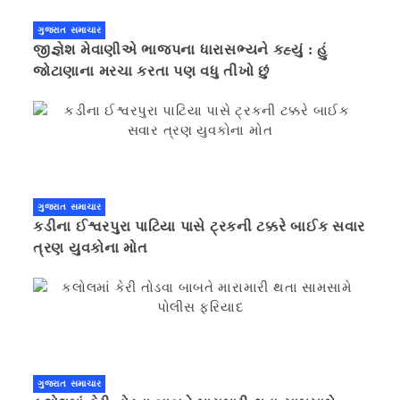
ગુજરાત સમાચાર
જીજ્ઞેશ મેવાણીએ ભાજપના ધારાસભ્યને કહ્યું : હું
જોટાણાના મરચા કરતા પણ વધુ તીખો છું
ગુજરાત સમાચાર
કડીના ઈશ્વરપુરા પાટિયા પાસે ટ્રકની ટક્કરે બાઈક સવાર
ત્રણ યુવકોના મોત
ગુજરાત સમાચાર