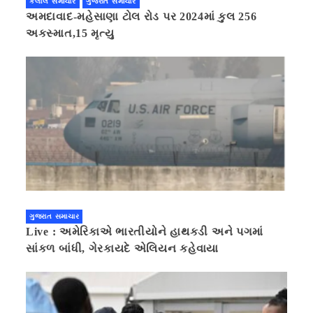
કલોલ સમાચાર
ગુજરાત સમાચાર
અમદાવાદ-મહેસાણા ટોલ રોડ પર 2024માં કુલ 256
અકસ્માત,15 મૃત્યુ
ગુજરાત સમાચાર
Live : અમેરિકાએ ભારતીયોને હાથકડી અને પગમાં
સાંકળ બાંધી, ગેરકાયદે એલિયન કહેવાયા