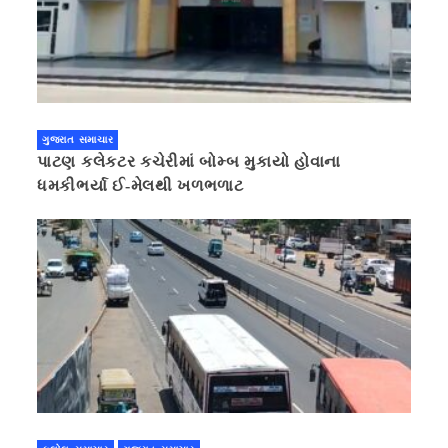
ગુજરાત સમાચાર
પાટણ કલેકટર કચેરીમાં બોમ્બ મુકાયો હોવાના
ધમકીભર્યા ઈ-મેલથી ખળભળાટ