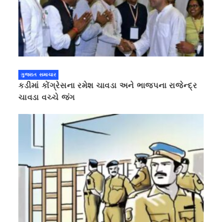
ગુજરાત સમાચાર
કડીમાં કોંગ્રેસના રમેશ ચાવડા અને ભાજપના રાજેન્દ્ર
ચાવડા વચ્ચે જંગ