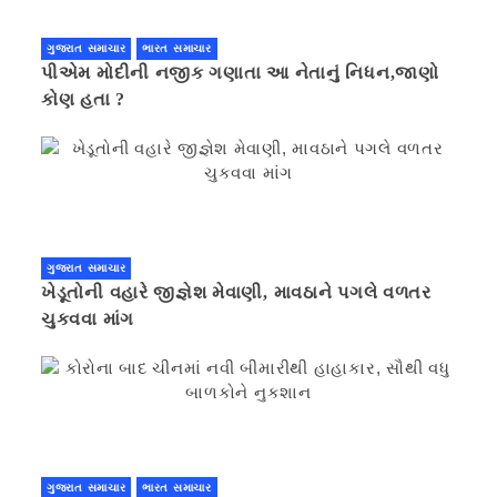
ગુજરાત સમાચાર
ભારત સમાચાર
પીએમ મોદીની નજીક ગણાતા આ નેતાનું નિધન,જાણો
કોણ હતા ?
ગુજરાત સમાચાર
ખેડૂતોની વહારે જીજ્ઞેશ મેવાણી, માવઠાને પગલે વળતર
ચુકવવા માંગ
ગુજરાત સમાચાર
ભારત સમાચાર