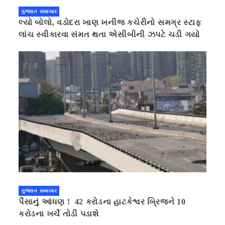
ગુજરાત સમાચાર
લ્યો બોલો, વડોદરા ખાણ ખનીજ કચેરીનો સમગ્ર સ્ટાફ
લાંચ સ્વીકારવા સંમત થતા એસીબીની ઝપટે ચડી ગયો
ગુજરાત સમાચાર
પૈસાનું આંધણ ! 42 કરોડના હાટકેશ્વર બ્રિજને 10
કરોડના ખર્ચે તોડી પડાશે