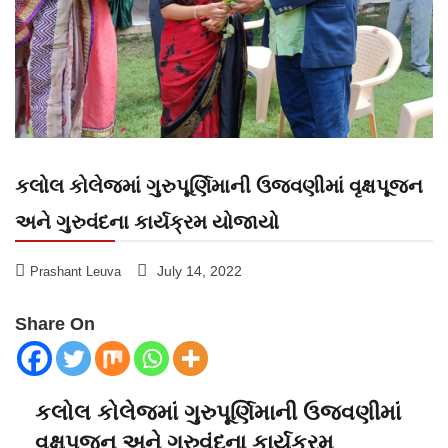
કલોલ કોલેજમાં ગુરુપૂર્ણિમાની ઉજવણીમાં વૃક્ષપૂજન
અને ગુરુવંદના કાર્યક્રમ યોજાયો
July 14, 2022
Prashant Leuva
Share On
કલોલ કોલેજમાં ગુરુપૂર્ણિમાની ઉજવણીમાં
વૃક્ષપૂજન અને ગુરુવંદના કાર્યક્રમ