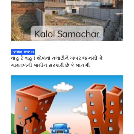
ગુજરાત સમાચાર
વાહ રે વાહ ! થોળનાં તલાટીને ખબર જ નથી કે
ગામતળની જમીન સરકારી છે કે ખાનગી