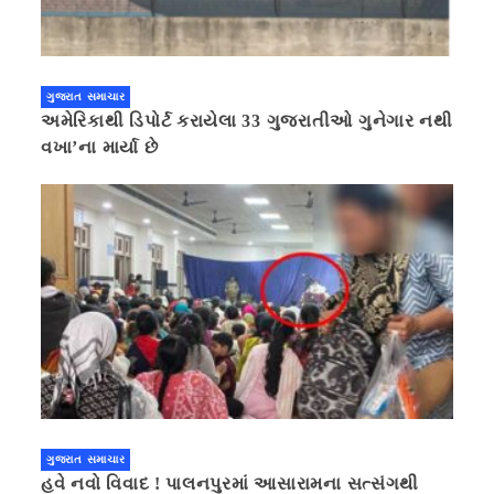
ગુજરાત સમાચાર
અમેરિકાથી ડિપોર્ટ કરાયેલા 33 ગુજરાતીઓ ગુનેગાર નથી
વખા’ના માર્યા છે
ગુજરાત સમાચાર
હવે નવો વિવાદ ! પાલનપુરમાં આસારામના સત્સંગથી