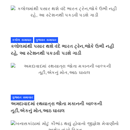
કલોલ સમાચાર
ગુજરાત સમાચાર
કલોલમાંથી પસાર થશે વંદે ભારત ટ્રેન,જોકે ઉભી નહી
રહે, આ સ્ટેશનથી પકડવી પડશે ગાડી
ગુજરાત સમાચાર
અમદાવાદમાં રથયાત્રા જોતા મકાનની બાલ્કની
તૂટી,એકનું મોત,આઠ ઘાયલ