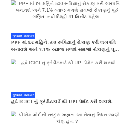
ગુજરાત સમાચાર
PPF માં દર મહિને 500 રૂપિયાનું રોકાણ કરી લખપતિ
બનાવશે અને 7.1% વ્યાજ મળશે સમજો રોકાણનું પૂરું
ગણિત .નવી દિલ્હી 41 મિનીટ પહેલા.
ગુજરાત સમાચાર
હવે ICICI નું ક્રેડીટકાર્ડ થી UPI પેમેંટ કરી શકાશે.