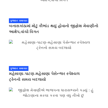
ગુજરાત સમાચાર
બનાસકાંઠામાં મોટું કૌભાંડ થયું હોવાનો જીજ્ઞેશ મેવાણીનો
આક્ષેપ,વાંચો વિગત
ગુજરાત સમાચાર
મહેસાણા-પાટણ-મહેસાણા પેસેન્જર સ્પેશ્યલ
ટ્રેનનો સમય બદલાયો