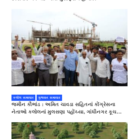
કલોલ સમાચાર
ગુજરાત સમાચાર
જમીન કૌભાંડ : અમિત ચાવડા સહિતનાં કોંગ્રેસના
નેતાઓ કલોલનાં મુલસણા પહોંચ્યા, ગાંધીનગર કૂચ
કરવાની ચિમકી