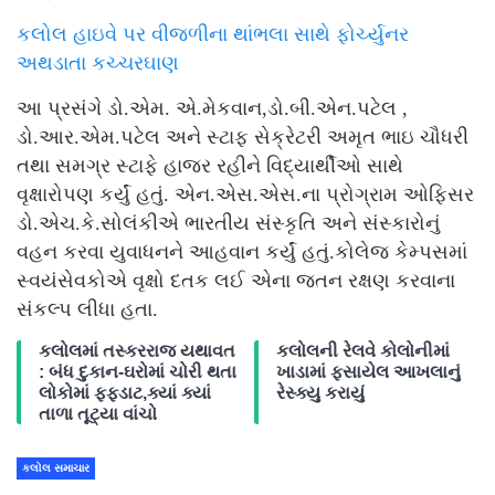
કલોલ હાઇવે પર વીજળીના થાંભલા સાથે ફોર્ચ્યુનર
અથડાતા કચ્ચરઘાણ
આ પ્રસંગે ડો.એમ. એ.મેકવાન,ડો.બી.એન.પટેલ ,
ડો.આર.એમ.પટેલ અને સ્ટાફ સેક્રેટરી અમૃત ભાઇ ચૌધરી
તથા સમગ્ર સ્ટાફે હાજર રહીને વિદ્યાર્થીઓ સાથે
વૃક્ષારોપણ કર્યું હતું. એન.એસ.એસ.ના પ્રોગ્રામ ઓફિસર
ડો.એચ.કે.સોલંકીએ ભારતીય સંસ્કૃતિ અને સંસ્કારોનું
વહન કરવા યુવાધનને આહવાન કર્યું હતું.કોલેજ કેમ્પસમાં
સ્વયંસેવકોએ વૃક્ષો દતક લઈ એના જતન રક્ષણ કરવાના
સંકલ્પ લીધા હતા.
કલોલમાં તસ્કરરાજ યથાવત
કલોલની રેલવે કોલોનીમાં
: બંધ દુકાન-ઘરોમાં ચોરી થતા
ખાડામાં ફસાયેલ આખલાનું
લોકોમાં ફફડાટ,ક્યાં ક્યાં
રેસ્ક્યુ કરાયું
તાળા તૂટ્યા વાંચો
કલોલ સમાચાર