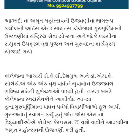
આઝાદી ના અમૃત મહોત્સવની ઉજવણીના ભાગરૂપ
કલોલની આર્ટસ એન્ડ સાયન્સ કોલેજમાં ગુરુપૂર્ણિમાની
ઉજવણીમાં રાષ્ટ્રિય સેવા યોજના અને જે.કે.લક્ષ્મીના
સંયુક્ત ઉપક્રમે વૃક્ષ પુજન અને ગુરુવંદના કાર્યક્રમ
યોજાઈ ગયો.
કોલેજના આચાર્ય ડો.કે.સી.દેશમુખ અને ડો.એચ.કે.
સોલંકીએ એક એક વૃક્ષ વાવીને યુવાનોને ઉજ્જવલ
ભવિષ્ય માટેની શુભેચ્છાઓ પાઠવી હતી. નારણ બારડે
કોલેજના સ્વયંસેવકોને આશીર્વાદ આપ્યા
હતા.ગુરુપૂર્ણિમાના પાવન પર્વમાં વિધાર્થીઓએ ફૂલ આપી
ગુરૂજનોનું સ્વાગત કર્યું હતું.એન.એસ.એસ.ના
વિદ્યાર્થીઓએ કોલેજ કેમ્પસમાં 75 વૃક્ષો વાવીને આઝાદીના
અમૃત મહોત્સવની ઉજવણી કરી હતી.