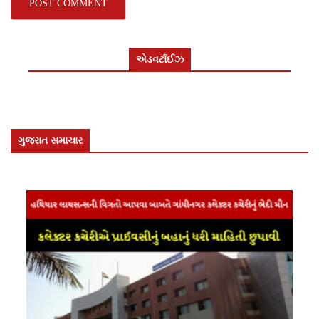
એડવર્ટાઈઝ
ગુજરાત સમાચાર