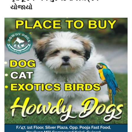
યોજાયો