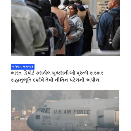
ગુજરાત સમાચાર
ભારત ડિપોર્ટ કરાયેલ ગુજરાતીઓ પ્રત્યે સરકાર
સહાનુભૂતિ દર્શાવે તેવી નીતિન પટેલની અપીલ