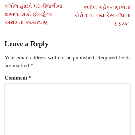
કલોલ હાઇવે પર વીજળીના
કલોલ શહેર-તાલુકામાં
થાંભલા સાથે ફોર્ચ્યુનર
કોરોનાના પાંચ કેસ નોંધાતા
અથડાતા કચ્ચરઘાણ
ફફડાટ
Leave a Reply
Your email address will not be published.
Required fields
are marked
*
Comment
*