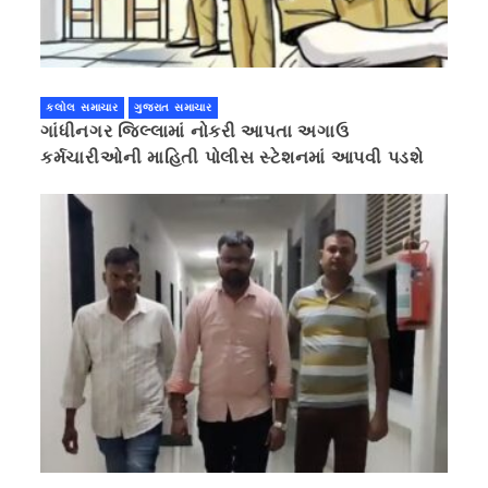
કલોલ સમાચાર
ગુજરાત સમાચાર
ગાંધીનગર જિલ્લામાં નોકરી આપતા અગાઉ
કર્મચારીઓની માહિતી પોલીસ સ્ટેશનમાં આપવી પડશે