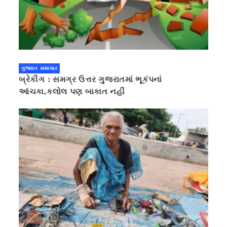
ગુજરાત સમાચાર
બ્રેકીંગ : સમગ્ર ઉત્તર ગુજરાતમાં ભૂકંપનાં
આંચકા,કલોલ પણ બાકાત નહીં