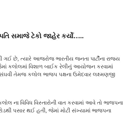
પતિ સમાજે ટેકો જાહેર કર્યો…..
ી ગઈ છે, ત્યારે આજરોજ ભારતીય જનતા પાર્ટીના રાજ્ય
જેમાં કલોલમાં વિશાળ બાઈક રેલીનું આયોજન કરવામાં
ાઈ સંઘવી તેમજ કલોલ ભાજપ પક્ષના ઉમેદવાર લક્ષ્મણજી
કલોલ ના વિવિધ વિસ્તારોની વાત કરવામાં આવે તો ભાજપના
રોડથી પસાર થઈ હતી, જેમાં મોટી સંખ્યામાં ભાજપના