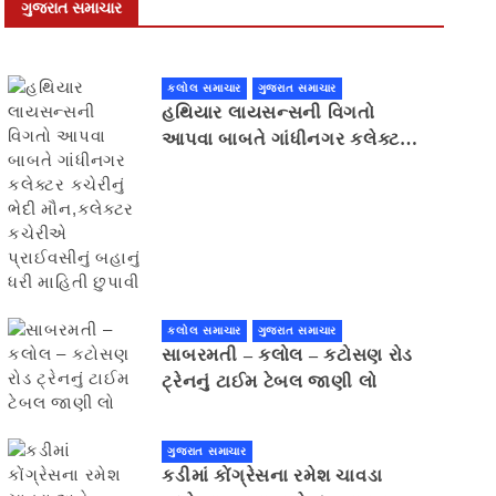
ગુજરાત સમાચાર
કલોલ સમાચાર
ગુજરાત સમાચાર
હથિયાર લાયસન્સની વિગતો
આપવા બાબતે ગાંધીનગર કલેક્ટર
કચેરીનું ભેદી મૌન,કલેક્ટર
કચેરીએ પ્રાઈવસીનું બહાનું ધરી
માહિતી છુપાવી
કલોલ સમાચાર
ગુજરાત સમાચાર
સાબરમતી – કલોલ – કટોસણ રોડ
ટ્રેનનું ટાઈમ ટેબલ જાણી લો
ગુજરાત સમાચાર
કડીમાં કોંગ્રેસના રમેશ ચાવડા