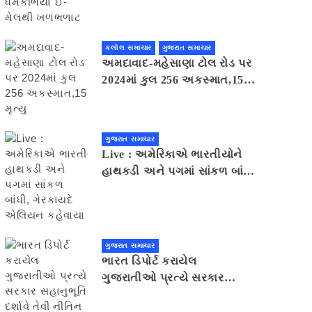
મેલથી ખળભળાટ
કલોલ સમાચાર
ગુજરાત સમાચાર
અમદાવાદ-મહેસાણા ટોલ રોડ પર
2024માં કુલ 256 અકસ્માત,15
મૃત્યુ
ગુજરાત સમાચાર
Live : અમેરિકાએ ભારતીયોને
હાથકડી અને પગમાં સાંકળ બાંધી,
ગેરકાયદે એલિયન કહેવાયા
ગુજરાત સમાચાર
ભારત ડિપોર્ટ કરાયેલ
ગુજરાતીઓ પ્રત્યે સરકાર
સહાનુભૂતિ દર્શાવે તેવી નીતિન
પટેલની અપીલ