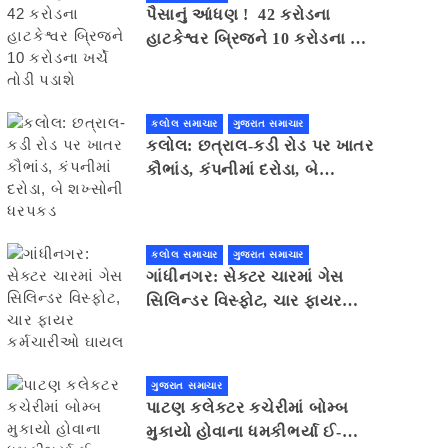
પૈસાનું આંધણ ! 42 કરોડના
હાટકેશ્વર બ્રિજને 10 કરોડના ખર્ચે
તોડી પડાશે
કલોલ સમાચાર
ગુજરાત સમાચાર
કલોલ: છત્રાલ-કડી રોડ પર ખાતર
કૌભાંડ, કંપનીમાં દરોડા, બે
શખ્સોની ધરપકડ
કલોલ સમાચાર
ગુજરાત સમાચાર
ગાંધીનગર: સેક્ટર ચારમાં ગેસ
સિલિન્ડર વિસ્ફોટ, ચાર ફાયર
કર્મચારીઓ ઘાયલ
ગુજરાત સમાચાર
પાટણ કલેકટર કચેરીમાં બોમ્બ
મુકાયો હોવાના ધમકીભર્યા ઈ-