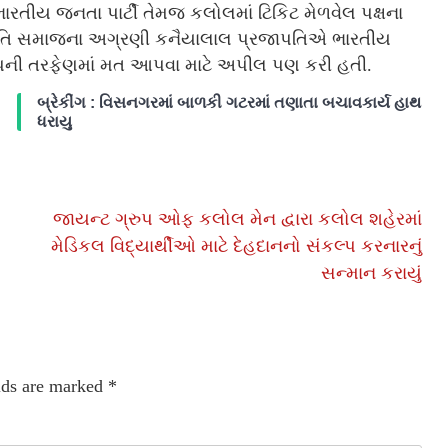
ારતીય જનતા પાર્ટી તેમજ કલોલમાં ટિકિટ મેળવેલ પક્ષના
રજાપતિ સમાજના અગ્રણી કનૈયાલાલ પ્રજાપતિએ ભારતીય
ાજપની તરફેણમાં મત આપવા માટે અપીલ પણ કરી હતી.
બ્રેકીંગ : વિસનગરમાં બાળકી ગટરમાં તણાતા બચાવકાર્ય હાથ
ધરાયુ
જાયન્ટ ગ્રુપ ઓફ કલોલ મેન દ્વારા કલોલ શહેરમાં
મેડિકલ વિદ્યાર્થીઓ માટે દેહદાનનો સંકલ્પ કરનારનું
સન્માન કરાયું
lds are marked
*