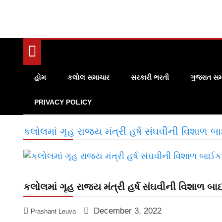
હોમ
કલોલ સમાચાર
સરકારી ભરતી
ગુજરાત સમ
PRIVACY POLICY
કલોલમાં ગૃહ રાજ્ય મંત્રી હર્ષ સંઘવીની વિશાળ 
કલોલમાં ગૃહ રાજ્ય મંત્રી હર્ષ સંઘવીની વિશાળ બ
December 3, 2022
Prashant Leuva