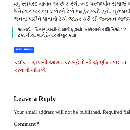
વધુ રસપ્રદ બાબત એ છે કે રેલી બાદ પ્રજાપતિ સમાજે ભ
ઉમેદવાર બકાજી ઠાકોરને ટેકો જાહેર કર્યો હતો. પ્
જનતા પાર્ટીને પોતાનો ટેકો જાહેર કરી સૌ જનતાને ભ
આનંદો : વિકાસકાર્યોનો માર્ગ ખુલ્યો, કારોબારી સમિતિએ 12
ટકા નીચા ભાવે ટેન્ડર મંજુર કર્યા
કલોલ સમાચાર
કલોલ તાલુકાની આશાવર્કર બહેનો ની ચૂંટણીમાં કામ ન
કરવાની ચીમકી
Leave a Reply
Your email address will not be published.
Required fie
Comment
*