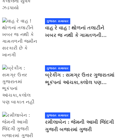
ગુજરાત સમાચાર
વાહ રે વાહ ! થોળનાં તલાટીને
ખબર જ નથી કે ગામતળની
જમીન સરકારી છે કે ખાનગી
ગુજરાત સમાચાર
બ્રેકીંગ : સમગ્ર ઉત્તર ગુજરાતમાં
ભૂકંપનાં આંચકા,કલોલ પણ
બાકાત નહીં
ગુજરાત સમાચાર
રમીલાબેન : જેમની આખી જિંદગી
ગુજરી બજારમાં ગુજરી