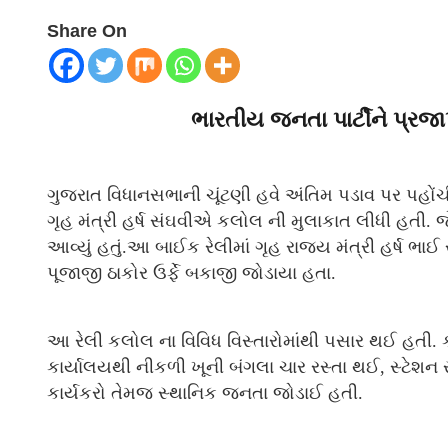
Share On
ભારતીય જનતા પાર્ટીને પ્રજા
ગુજરાત વિધાનસભાની ચૂંટણી હવે અંતિમ પડાવ પર પહોંચ
ગૃહ મંત્રી હર્ષ સંઘવીએ કલોલ ની મુલાકાત લીધી હતી. 
આવ્યું હતું.આ બાઈક રેલીમાં ગૃહ રાજ્ય મંત્રી હર્ષ ભ
પૂજાજી ઠાકોર ઉર્ફે બકાજી જોડાયા હતા.
આ રેલી કલોલ ના વિવિધ વિસ્તારોમાંથી પસાર થઈ હતી. 
કાર્યાલયથી નીકળી ખૂની બંગલા ચાર રસ્તા થઈ, સ્ટેશન 
કાર્યકરો તેમજ સ્થાનિક જનતા જોડાઈ હતી.