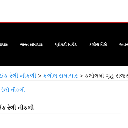
ાચાર
ભારત સમાચાર
પ્રોપર્ટી માર્કેટ
કલોલ વિશે
અવસા
બાઈક રેલી નીકળી
>
કલોલ સમાચાર
>
કલોલમાં ગૃહ રાજ્
ાઈક રેલી નીકળી