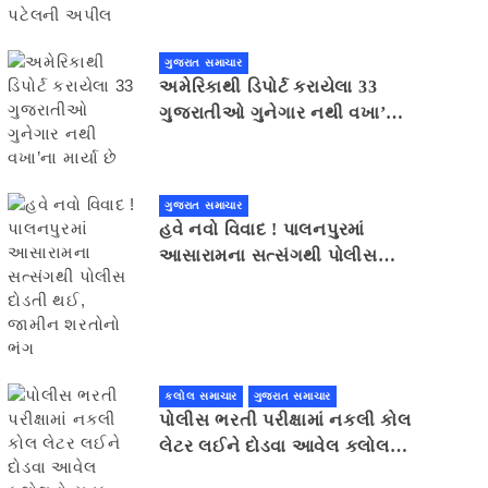
ગુજરાત સમાચાર
અમેરિકાથી ડિપોર્ટ કરાયેલા 33
ગુજરાતીઓ ગુનેગાર નથી વખા’ના
માર્યા છે
ગુજરાત સમાચાર
હવે નવો વિવાદ ! પાલનપુરમાં
આસારામના સત્સંગથી પોલીસ
દોડતી થઈ, જામીન શરતોનો ભંગ
કલોલ સમાચાર
ગુજરાત સમાચાર
પોલીસ ભરતી પરીક્ષામાં નકલી કોલ
લેટર લઈને દોડવા આવેલ કલોલનો
યુવક ઝડપાયો