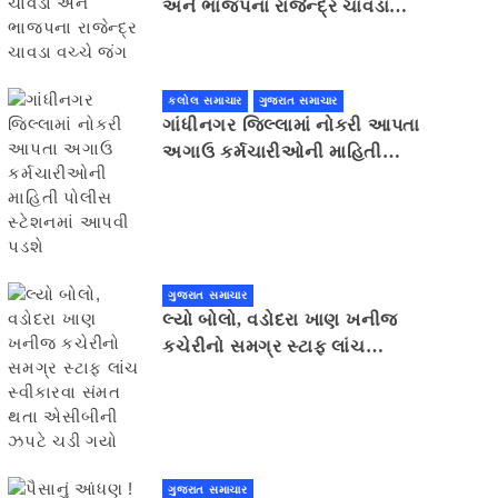
અને ભાજપના રાજેન્દ્ર ચાવડા
વચ્ચે જંગ
કલોલ સમાચાર
ગુજરાત સમાચાર
ગાંધીનગર જિલ્લામાં નોકરી આપતા
અગાઉ કર્મચારીઓની માહિતી
પોલીસ સ્ટેશનમાં આપવી પડશે
ગુજરાત સમાચાર
લ્યો બોલો, વડોદરા ખાણ ખનીજ
કચેરીનો સમગ્ર સ્ટાફ લાંચ
સ્વીકારવા સંમત થતા એસીબીની
ઝપટે ચડી ગયો
ગુજરાત સમાચાર