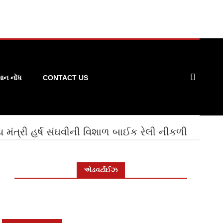
ન નોંધ
CONTACT US
ય મંત્રી હર્ષ સંઘવીની વિશાળ બાઈક રેલી નીકળી
એડવર્ટાઈઝ