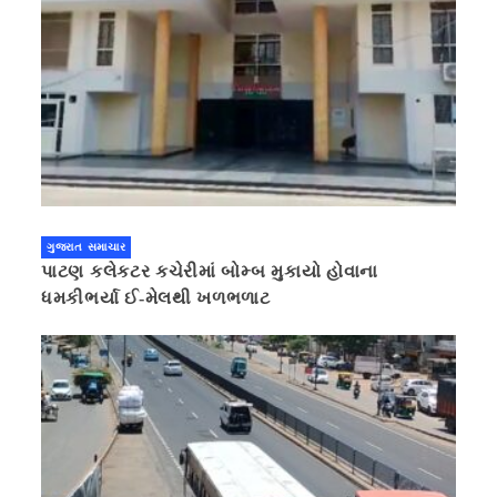
ગુજરાત સમાચાર
પાટણ કલેકટર કચેરીમાં બોમ્બ મુકાયો હોવાના
ધમકીભર્યા ઈ-મેલથી ખળભળાટ