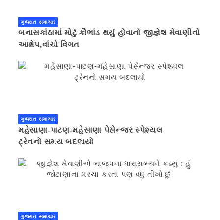
ગુજરાત સમાચાર
બનાસકાંઠામાં મોટું કૌભાંડ થયું હોવાનો જીજ્ઞેશ મેવાણીનો
આક્ષેપ,વાંચો વિગત
ગુજરાત સમાચાર
મહેસાણા-પાટણ-મહેસાણા પેસેન્જર સ્પેશ્યલ
ટ્રેનનો સમય બદલાયો
ગુજરાત સમાચાર