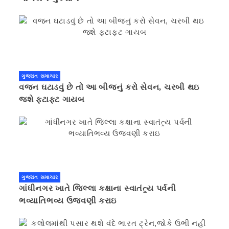
ગુજરાત સમાચાર
વજન ઘટાડવું છે તો આ બીજનું કરો સેવન, ચરબી થઇ
જશે ફટાફટ ગાયબ
ગુજરાત સમાચાર
ગાંધીનગર ખાતે જિલ્લા કક્ષાના સ્વાતંત્ર્ય પર્વની
ભવ્યાતિભવ્ય ઉજવણી કરાઇ