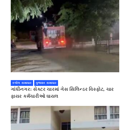
કલોલ સમાચાર
ગુજરાત સમાચાર
ગાંધીનગર: સેક્ટર ચારમાં ગેસ સિલિન્ડર વિસ્ફોટ, ચાર
ફાયર કર્મચારીઓ ઘાયલ