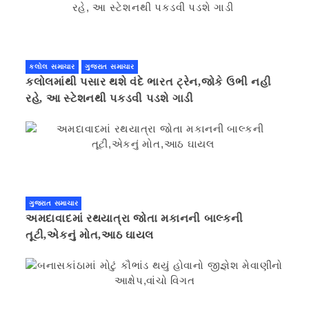
કલોલ સમાચાર
ગુજરાત સમાચાર
કલોલમાંથી પસાર થશે વંદે ભારત ટ્રેન,જોકે ઉભી નહી
રહે, આ સ્ટેશનથી પકડવી પડશે ગાડી
ગુજરાત સમાચાર
અમદાવાદમાં રથયાત્રા જોતા મકાનની બાલ્કની
તૂટી,એકનું મોત,આઠ ઘાયલ