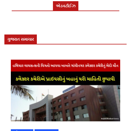
એડવર્ટાઈઝ
ગુજરાત સમાચાર