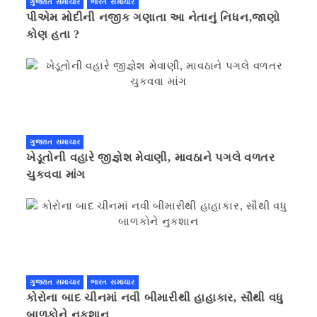
ગુજરાત સમાચાર
ભારત સમાચાર
પીએમ મોદીની નજીક ગણાતા આ નેતાનું નિધન,જાણો
કોણ હતા ?
ગુજરાત સમાચાર
ખેડૂતોની વહારે જીજ્ઞેશ મેવાણી, માવઠાને પગલે વળતર
ચુકવવા માંગ
ગુજરાત સમાચાર
ભારત સમાચાર
કોરોના બાદ ચીનમાં નવી બીમારીથી હાહાકાર, સૌથી વધુ
બાળકોને નુકશાન