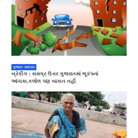
ગુજરાત સમાચાર
બ્રેકીંગ : સમગ્ર ઉત્તર ગુજરાતમાં ભૂકંપનાં
આંચકા,કલોલ પણ બાકાત નહીં