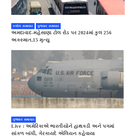
કલોલ સમાચાર
ગુજરાત સમાચાર
અમદાવાદ-મહેસાણા ટોલ રોડ પર 2024માં કુલ 256
અકસ્માત,15 મૃત્યુ
ગુજરાત સમાચાર
Live : અમેરિકાએ ભારતીયોને હાથકડી અને પગમાં
સાંકળ બાંધી, ગેરકાયદે એલિયન કહેવાયા