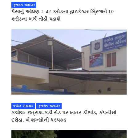
ગુજરાત સમાચાર
પૈસાનું આંધણ ! 42 કરોડના હાટકેશ્વર બ્રિજને 10
કરોડના ખર્ચે તોડી પડાશે
કલોલ સમાચાર
ગુજરાત સમાચાર
કલોલ: છત્રાલ-કડી રોડ પર ખાતર કૌભાંડ, કંપનીમાં
દરોડા, બે શખ્સોની ધરપકડ