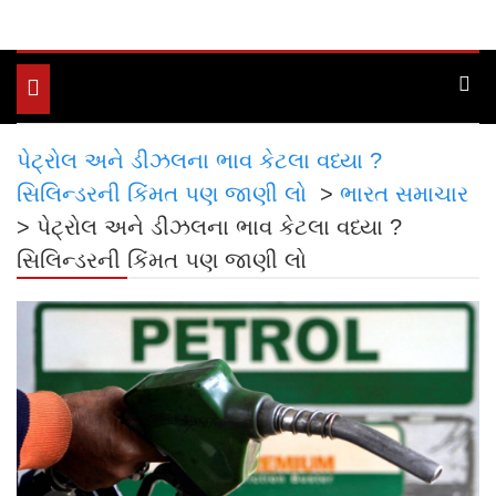
Toggle
navigation
પેટ્રોલ અને ડીઝલના ભાવ કેટલા વધ્યા ?
સિલિન્ડરની કિંમત પણ જાણી લો
>
ભારત સમાચાર
>
પેટ્રોલ અને ડીઝલના ભાવ કેટલા વધ્યા ?
સિલિન્ડરની કિંમત પણ જાણી લો