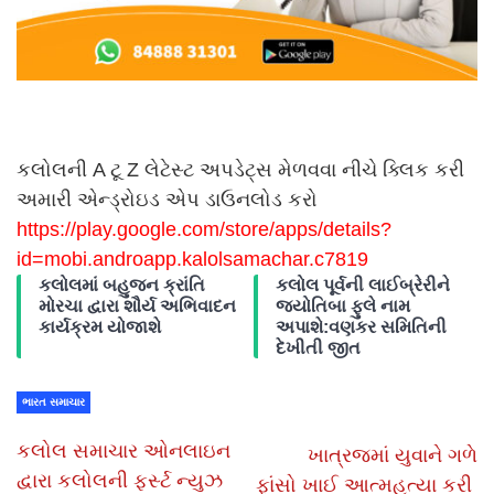
કલોલની A ટૂ Z લેટેસ્ટ અપડેટ્સ મેળવવા નીચે ક્લિક કરી
અમારી એન્ડ્રોઇડ એપ ડાઉનલોડ કરો
https://play.google.com/store/
apps/details?
id=mobi.androapp.
kalolsamachar.c7819
કલોલમાં બહુજન ક્રાંતિ
કલોલ પૂર્વની લાઈબ્રેરીને
મોરચા દ્વારા શૌર્ય અભિવાદન
જ્યોતિબા ફુલે નામ
કાર્યક્રમ યોજાશે
અપાશે:વણકર સમિતિની
દેખીતી જીત
ભારત સમાચાર
કલોલ સમાચાર ઓનલાઇન
ખાત્રજમાં યુવાને ગળે
દ્વારા કલોલની ફર્સ્ટ ન્યુઝ
ફાંસો ખાઈ આત્મહત્યા કરી