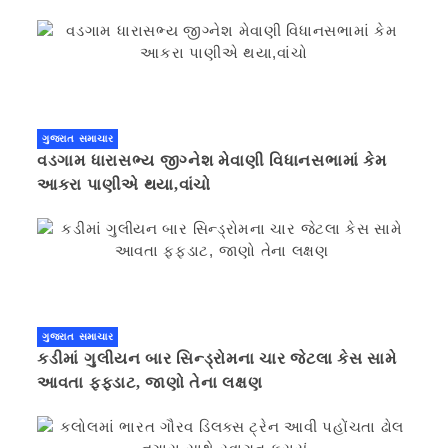
ગુજરાત સમાચાર
વડગામ ધારાસભ્ય જીગ્નેશ મેવાણી વિધાનસભામાં કેમ
આકરા પાણીએ થયા,વાંચો
ગુજરાત સમાચાર
કડીમાં ગુલીયન બાર સિન્ડ્રોમના ચાર જેટલા કેસ સામે
આવતા ફફડાટ, જાણો તેના લક્ષણ