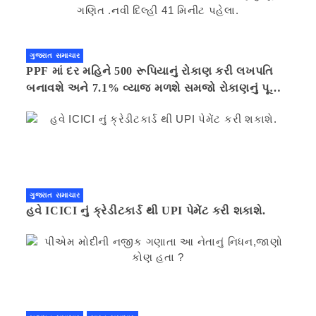
ગુજરાત સમાચાર
PPF માં દર મહિને 500 રૂપિયાનું રોકાણ કરી લખપતિ
બનાવશે અને 7.1% વ્યાજ મળશે સમજો રોકાણનું પૂરું
ગણિત .નવી દિલ્હી 41 મિનીટ પહેલા.
ગુજરાત સમાચાર
હવે ICICI નું ક્રેડીટકાર્ડ થી UPI પેમેંટ કરી શકાશે.