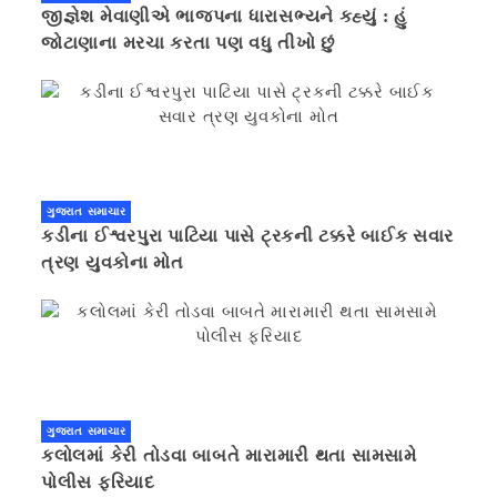
જીજ્ઞેશ મેવાણીએ ભાજપના ધારાસભ્યને કહ્યું : હું
જોટાણાના મરચા કરતા પણ વધુ તીખો છું
ગુજરાત સમાચાર
કડીના ઈશ્વરપુરા પાટિયા પાસે ટ્રકની ટક્કરે બાઈક સવાર
ત્રણ યુવકોના મોત
ગુજરાત સમાચાર
કલોલમાં કેરી તોડવા બાબતે મારામારી થતા સામસામે
પોલીસ ફરિયાદ