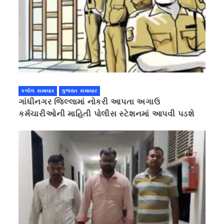
કલોલ સમાચાર
ગુજરાત સમાચાર
ગાંધીનગર જિલ્લામાં નોકરી આપતા અગાઉ
કર્મચારીઓની માહિતી પોલીસ સ્ટેશનમાં આપવી પડશે