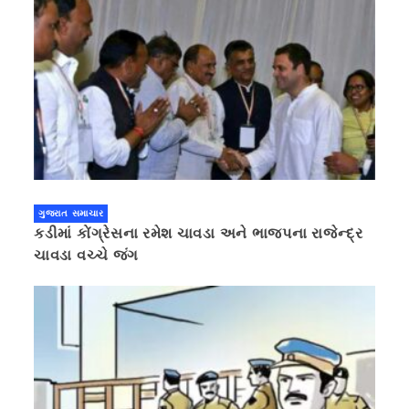
ગુજરાત સમાચાર
કડીમાં કોંગ્રેસના રમેશ ચાવડા અને ભાજપના રાજેન્દ્ર
ચાવડા વચ્ચે જંગ