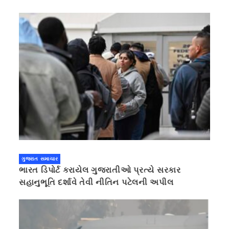
ગુજરાત સમાચાર
ભારત ડિપોર્ટ કરાયેલ ગુજરાતીઓ પ્રત્યે સરકાર
સહાનુભૂતિ દર્શાવે તેવી નીતિન પટેલની અપીલ