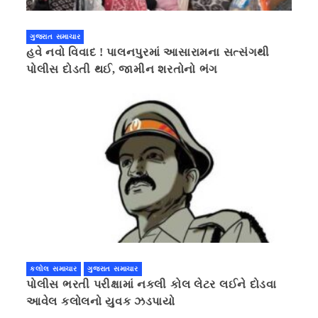
ગુજરાત સમાચાર
હવે નવો વિવાદ ! પાલનપુરમાં આસારામના સત્સંગથી
પોલીસ દોડતી થઈ, જામીન શરતોનો ભંગ
કલોલ સમાચાર
ગુજરાત સમાચાર
પોલીસ ભરતી પરીક્ષામાં નકલી કોલ લેટર લઈને દોડવા
આવેલ કલોલનો યુવક ઝડપાયો