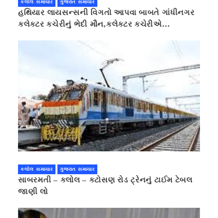
કલોલ સમાચાર
ગુજરાત સમાચાર
હથિયાર લાયસન્સની વિગતો આપવા બાબતે ગાંધીનગર
કલેક્ટર કચેરીનું ભેદી મૌન,કલેક્ટર કચેરીએ
પ્રાઈવસીનું બહાનું ધરી માહિતી છુપાવી
કલોલ સમાચાર
ગુજરાત સમાચાર
સાબરમતી – કલોલ – કટોસણ રોડ ટ્રેનનું ટાઈમ ટેબલ
જાણી લો