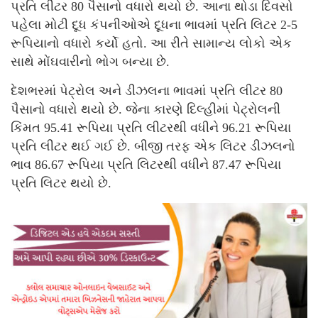
પ્રતિ લીટર 80 પૈસાનો વધારો થયો છે. આના થોડા દિવસો
પહેલા મોટી દૂધ કંપનીઓએ દૂધના ભાવમાં પ્રતિ લિટર 2-5
રૂપિયાનો વધારો કર્યો હતો. આ રીતે સામાન્ય લોકો એક
સાથે મોંઘવારીનો ભોગ બન્યા છે.
દેશભરમાં પેટ્રોલ અને ડીઝલના ભાવમાં પ્રતિ લીટર 80
પૈસાનો વધારો થયો છે. જેના કારણે દિલ્હીમાં પેટ્રોલની
કિંમત 95.41 રૂપિયા પ્રતિ લીટરથી વધીને 96.21 રૂપિયા
પ્રતિ લીટર થઈ ગઈ છે. બીજી તરફ એક લિટર ડીઝલનો
ભાવ 86.67 રૂપિયા પ્રતિ લિટરથી વધીને 87.47 રૂપિયા
પ્રતિ લિટર થયો છે.