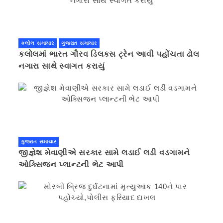
કલોલ સમાચાર
ગુજરાત સમાચાર
કલોલમાં ભારત ગૌરવ ડિલક્સ ટ્રેન આવી પહોંચતા ઢોલ
નગારા સાથે સ્વાગત કરાયું
ગુજરાત સમાચાર
જીજ્ઞેશ મેવાણીએ સરકાર સામે લડાઈ લડી વડગામને
ઓક્સિજન પ્લાન્ટની ભેટ આપી