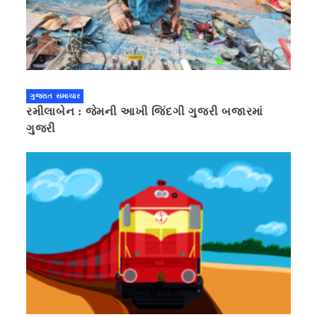
ગુજરાત સમાચાર
રમીલાબેન : જેમની આખી જિંદગી ગુજરી બજારમાં
ગુજરી