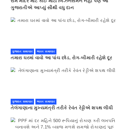
રામ મંદિર માટે કોઈ મોટા બિઝનેસમેન નહી પણ આ
ગુજરાતીએ આપ્યું સૌથી વધુ દાન
ગુજરાત સમાચાર
ભારત સમાચાર
તમારા ઘરમાં વાવો આ પાંચ છોડ, રોગ-બીમારી રહેશે દૂર
ગુજરાત સમાચાર
ભારત સમાચાર
તેલંગાણાના મુખ્યમંત્રી તરીકે રેવંત રેડ્ડીએ શપથ લીધી