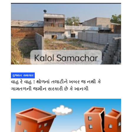
ગુજરાત સમાચાર
વાહ રે વાહ ! થોળનાં તલાટીને ખબર જ નથી કે
ગામતળની જમીન સરકારી છે કે ખાનગી