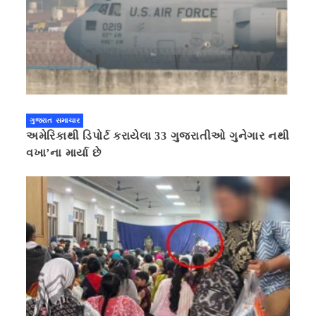
ગુજરાત સમાચાર
અમેરિકાથી ડિપોર્ટ કરાયેલા 33 ગુજરાતીઓ ગુનેગાર નથી
વખા’ના માર્યા છે