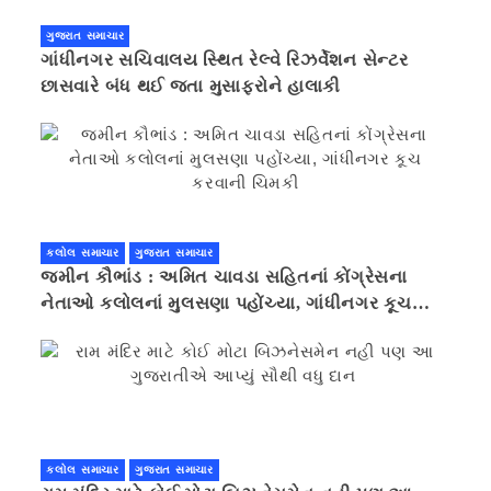
ગુજરાત સમાચાર
ગાંધીનગર સચિવાલય સ્થિત રેલ્વે રિઝર્વેશન સેન્ટર
છાસવારે બંધ થઈ જતા મુસાફરોને હાલાકી
કલોલ સમાચાર
ગુજરાત સમાચાર
જમીન કૌભાંડ : અમિત ચાવડા સહિતનાં કોંગ્રેસના
નેતાઓ કલોલનાં મુલસણા પહોંચ્યા, ગાંધીનગર કૂચ
કરવાની ચિમકી
કલોલ સમાચાર
ગુજરાત સમાચાર