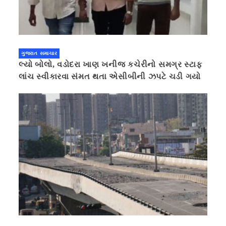
ગુજરાત સમાચાર
લ્યો બોલો, વડોદરા ખાણ ખનીજ કચેરીનો સમગ્ર સ્ટાફ
લાંચ સ્વીકારવા સંમત થતા એસીબીની ઝપટે ચડી ગયો