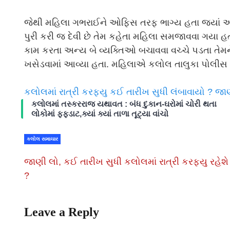
જેથી મહિલા ગભરાઈને ઓફિસ તરફ ભાગ્ય હતા જ્યાં આ વ
પુરી કરી જ દેવી છે તેમ કહેતા મહિલા સમજાવવા ગયા હ
કામ કરતા અન્ય બે વ્યક્તિઓ બચાવવા વચ્ચે પડતા તેમ
ખસેડવામાં આવ્યા હતા. મહિલાએ કલોલ તાલુકા પોલીસ સ્
કલોલમાં રાત્રી કરફ્યુ કઈ તારીખ સુધી લંબાવાયો ? 
કલોલમાં તસ્કરરાજ યથાવત : બંધ દુકાન-ઘરોમાં ચોરી થતા
લોકોમાં ફફડાટ,ક્યાં ક્યાં તાળા તૂટ્યા વાંચો
કલોલ સમાચાર
જાણી લો, કઈ તારીખ સુધી કલોલમાં રાત્રી કરફ્યુ રહેશે
?
Leave a Reply