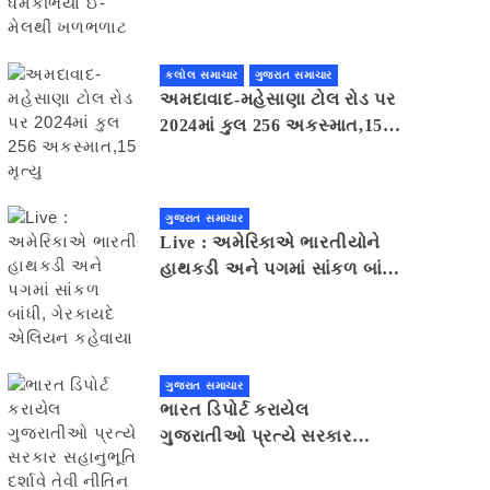
મેલથી ખળભળાટ
કલોલ સમાચાર
ગુજરાત સમાચાર
અમદાવાદ-મહેસાણા ટોલ રોડ પર
2024માં કુલ 256 અકસ્માત,15
મૃત્યુ
ગુજરાત સમાચાર
Live : અમેરિકાએ ભારતીયોને
હાથકડી અને પગમાં સાંકળ બાંધી,
ગેરકાયદે એલિયન કહેવાયા
ગુજરાત સમાચાર
ભારત ડિપોર્ટ કરાયેલ
ગુજરાતીઓ પ્રત્યે સરકાર
સહાનુભૂતિ દર્શાવે તેવી નીતિન
પટેલની અપીલ