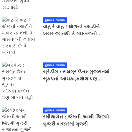
ગુજરાત સમાચાર
વાહ રે વાહ ! થોળનાં તલાટીને
ખબર જ નથી કે ગામતળની
જમીન સરકારી છે કે ખાનગી
ગુજરાત સમાચાર
બ્રેકીંગ : સમગ્ર ઉત્તર ગુજરાતમાં
ભૂકંપનાં આંચકા,કલોલ પણ
બાકાત નહીં
ગુજરાત સમાચાર
રમીલાબેન : જેમની આખી જિંદગી
ગુજરી બજારમાં ગુજરી