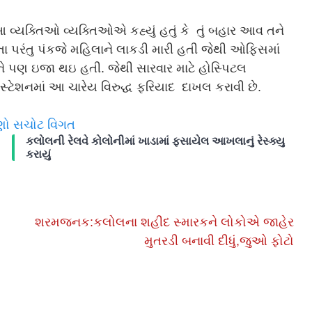
્યક્તિઓ વ્યક્તિઓએ કહ્યું હતું કે તું બહાર આવ તને
તા પરંતુ પંકજે મહિલાને લાકડી મારી હતી જેથી ઓફિસમાં
ને પણ ઇજા થઇ હતી. જેથી સારવાર માટે હોસ્પિટલ
ટેશનમાં આ ચારેય વિરુદ્ધ ફરિયાદ દાખલ કરાવી છે.
જાણો સચોટ વિગત
કલોલની રેલવે કોલોનીમાં ખાડામાં ફસાયેલ આખલાનું રેસ્ક્યુ
કરાયું
શરમજનક:કલોલના શહીદ સ્મારકને લોકોએ જાહેર
મુતરડી બનાવી દીધું,જુઓ ફોટો