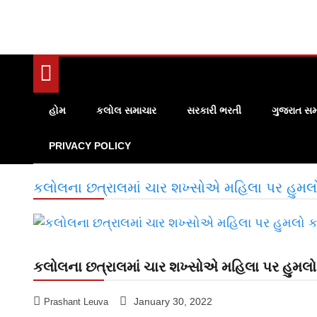
હોમ
કલોલ સમાચાર
સરકારી ભરતી
ગુજરાત સમ
PRIVACY POLICY
કલોલના છત્રાલમાં ચાર શખ્સોએ મહિલા પર હુમ
કલોલના છત્રાલમાં ચાર શખ્સોએ મહિલા પર હુમલ
January 30, 2022
Prashant Leuva