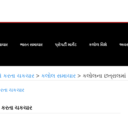
ાચાર
ભારત સમાચાર
પ્રોપર્ટી માર્કેટ
કલોલ વિશે
અવસા
લો કરતા ચકચાર
>
કલોલ સમાચાર
>
કલોલના છત્રાલમાં
ો કરતા ચકચાર