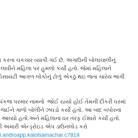
 કરતા ચકચાર વ્યાપી ગઈ છે. અગાઉની બોલાચાલીનું
વીને મહિલા પર હુમલો કર્યો હતો. જેમાં મહિલાને
ોસાયટી આગળ લોકોનું ટોળું એકઠું થઇ જતા ચારેય ભાગી
કજ પરમાર નામનો જોઈ રહ્યો હોઈ તેમની દીકરી ઘરમાં
ાઈ જઈને ગાળો બોલીને ઝઘડો કર્યો હતો. આ બાદ બપોરના
ઈને આવ્યો હતો.અને મહિલાના ઘર તરફ ઈશારો કર્યો હતો.
કરી અમારી એન્ડ્રોઇડ એપ ડાઉનલોડ કરો
i.androapp.
kalolsamachar.c7819