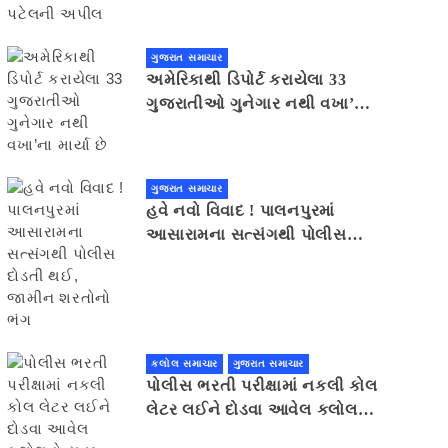
ગુજરાત સમાચાર
અમેરિકાથી ડિપોર્ટ કરાયેલા 33
ગુજરાતીઓ ગુનેગાર નથી વખા’ના
માર્યા છે
ગુજરાત સમાચાર
હવે નવો વિવાદ ! પાલનપુરમાં
આસારામના સત્સંગથી પોલીસ
દોડતી થઈ, જામીન શરતોનો ભંગ
કલોલ સમાચાર
ગુજરાત સમાચાર
પોલીસ ભરતી પરીક્ષામાં નકલી કોલ
લેટર લઈને દોડવા આવેલ કલોલનો
યુવક ઝડપાયો