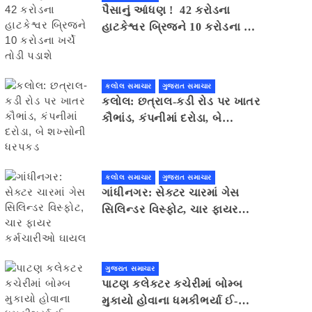
પૈસાનું આંધણ ! 42 કરોડના
હાટકેશ્વર બ્રિજને 10 કરોડના ખર્ચે
તોડી પડાશે
કલોલ સમાચાર
ગુજરાત સમાચાર
કલોલ: છત્રાલ-કડી રોડ પર ખાતર
કૌભાંડ, કંપનીમાં દરોડા, બે
શખ્સોની ધરપકડ
કલોલ સમાચાર
ગુજરાત સમાચાર
ગાંધીનગર: સેક્ટર ચારમાં ગેસ
સિલિન્ડર વિસ્ફોટ, ચાર ફાયર
કર્મચારીઓ ઘાયલ
ગુજરાત સમાચાર
પાટણ કલેકટર કચેરીમાં બોમ્બ
મુકાયો હોવાના ધમકીભર્યા ઈ-