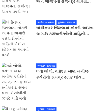
અને ભાજપના રાજેન્દ્ર ચાવડા
વચ્ચે જંગ
કલોલ સમાચાર
ગુજરાત સમાચાર
ગાંધીનગર જિલ્લામાં નોકરી આપતા
અગાઉ કર્મચારીઓની માહિતી
પોલીસ સ્ટેશનમાં આપવી પડશે
ગુજરાત સમાચાર
લ્યો બોલો, વડોદરા ખાણ ખનીજ
કચેરીનો સમગ્ર સ્ટાફ લાંચ
સ્વીકારવા સંમત થતા એસીબીની
ઝપટે ચડી ગયો
ગુજરાત સમાચાર