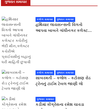
ગુજરાત સમાચાર
કલોલ સમાચાર
ગુજરાત સમાચાર
હથિયાર લાયસન્સની વિગતો
આપવા બાબતે ગાંધીનગર કલેક્ટર
કચેરીનું ભેદી મૌન,કલેક્ટર
કચેરીએ પ્રાઈવસીનું બહાનું ધરી
માહિતી છુપાવી
કલોલ સમાચાર
ગુજરાત સમાચાર
સાબરમતી – કલોલ – કટોસણ રોડ
ટ્રેનનું ટાઈમ ટેબલ જાણી લો
ગુજરાત સમાચાર
કડીમાં કોંગ્રેસના રમેશ ચાવડા