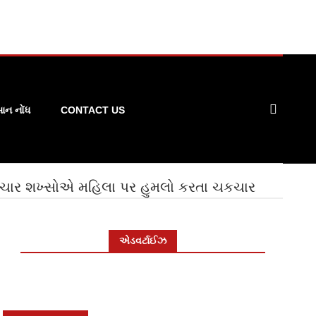
ન નોંધ
CONTACT US
 ચાર શખ્સોએ મહિલા પર હુમલો કરતા ચકચાર
એડવર્ટાઈઝ