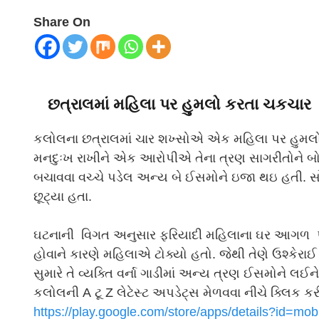
Share On
છત્રાલમાં મહિલા પર હુમલો કરતા ચકચાર
કલોલના છત્રાલમાં ચાર શખ્સોએ એક મહિલા પર હુમલો
મનદુઃખ રાખીને એક આરોપીએ તેના ત્રણ સાગરીતોને બોલા
બચાવવા વચ્ચે પડેલ અન્ય બે ઈસમોને ઇજા થઇ હતી. સ
છૂટ્યા હતા.
ઘટનાની વિગત અનુસાર ફરિયાદી મહિલાના ઘર આગળ પં
હોવાને કારણે મહિલાએ ટોક્યો હતો. જેથી તેણે ઉશ્કેર
સુમારે તે વ્યક્તિ વર્ના ગાડીમાં અન્ય ત્રણ ઈસમોને લ
કલોલની A ટૂ Z લેટેસ્ટ અપડેટ્સ મેળવવા નીચે ક્લિક 
https://play.google.com/store/
apps/details?id=mob