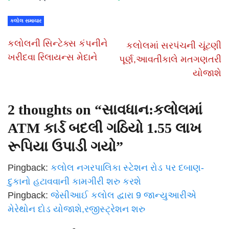
કલોલ સમાચાર
કલોલની સિન્ટેક્સ કંપનીને
કલોલમાં સરપંચની ચૂંટણી
ખરીદવા રિલાયન્સ મેદાને
પૂર્ણ,આવતીકાલે મતગણતરી
યોજાશે
2 thoughts on “
સાવધાન:કલોલમાં
ATM કાર્ડ બદલી ગઠિયો 1.55 લાખ
રૂપિયા ઉપાડી ગયો
”
Pingback:
કલોલ નગરપાલિકા સ્ટેશન રોડ પર દબાણ-
દુકાનો હટાવવાની કામગીરી શરુ કરશે
Pingback:
જેસીઆઈ કલોલ દ્વારા 9 જાન્યુઆરીએ
મેરેથોન દોડ યોજાશે,રજીસ્ટ્રેશન શરુ