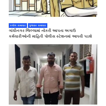
કલોલ સમાચાર
ગુજરાત સમાચાર
ગાંધીનગર જિલ્લામાં નોકરી આપતા અગાઉ
કર્મચારીઓની માહિતી પોલીસ સ્ટેશનમાં આપવી પડશે