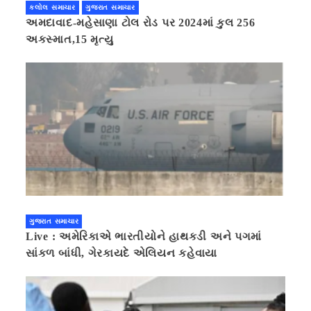
કલોલ સમાચાર
ગુજરાત સમાચાર
અમદાવાદ-મહેસાણા ટોલ રોડ પર 2024માં કુલ 256
અકસ્માત,15 મૃત્યુ
ગુજરાત સમાચાર
Live : અમેરિકાએ ભારતીયોને હાથકડી અને પગમાં
સાંકળ બાંધી, ગેરકાયદે એલિયન કહેવાયા