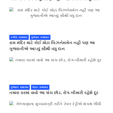
કરવાની ચિમકી
કલોલ સમાચાર
ગુજરાત સમાચાર
રામ મંદિર માટે કોઈ મોટા બિઝનેસમેન નહી પણ આ
ગુજરાતીએ આપ્યું સૌથી વધુ દાન
ગુજરાત સમાચાર
ભારત સમાચાર
તમારા ઘરમાં વાવો આ પાંચ છોડ, રોગ-બીમારી રહેશે દૂર