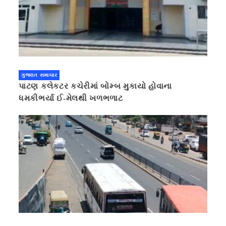
ગુજરાત સમાચાર
પાટણ કલેકટર કચેરીમાં બોમ્બ મુકાયો હોવાના
ધમકીભર્યા ઈ-મેલથી ખળભળાટ