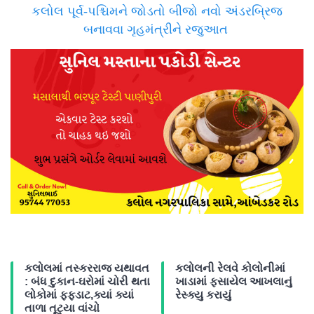
કલોલ પૂર્વ-પશ્ચિમને જોડતો બીજો નવો અંડરબ્રિજ
બનાવવા ગૃહમંત્રીને રજુઆત
કલોલમાં તસ્કરરાજ યથાવત
કલોલની રેલવે કોલોનીમાં
: બંધ દુકાન-ઘરોમાં ચોરી થતા
ખાડામાં ફસાયેલ આખલાનું
લોકોમાં ફફડાટ,ક્યાં ક્યાં
રેસ્ક્યુ કરાયું
તાળા તૂટ્યા વાંચો