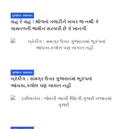
ગુજરાત સમાચાર
વાહ રે વાહ ! થોળનાં તલાટીને ખબર જ નથી કે
ગામતળની જમીન સરકારી છે કે ખાનગી
ગુજરાત સમાચાર
બ્રેકીંગ : સમગ્ર ઉત્તર ગુજરાતમાં ભૂકંપનાં
આંચકા,કલોલ પણ બાકાત નહીં