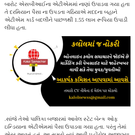
બારોટ એસબીઆઈના એટીએમમાં નાણાં ઉપાડવા ગયા હતા
તે દરમિયાન પૈસા ના ઉપડતા ગઠિયાએ મદદના બહાને
એટીએમ કાર્ડ બદલીને પાછળથી 1.55 લાખ રૂપિયા ઉપાડી
લીધા હતા.
.સાંજે તેઓ પાલિકા બજારમાં આવેલ સ્ટેટ બેન્ક ઓફ
ઇન્ડિયાના એટીએમમાં પૈસા ઉપાડવા ગયા હતા. પરંતુ તેમાં
એરર આવતું હતું. આ સમયે ત્યાં આવી પહોંચેલ અજાણ્યા