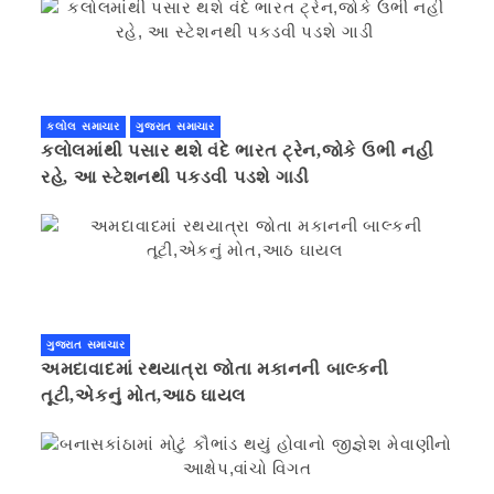
કલોલ સમાચાર
ગુજરાત સમાચાર
કલોલમાંથી પસાર થશે વંદે ભારત ટ્રેન,જોકે ઉભી નહી
રહે, આ સ્ટેશનથી પકડવી પડશે ગાડી
ગુજરાત સમાચાર
અમદાવાદમાં રથયાત્રા જોતા મકાનની બાલ્કની
તૂટી,એકનું મોત,આઠ ઘાયલ