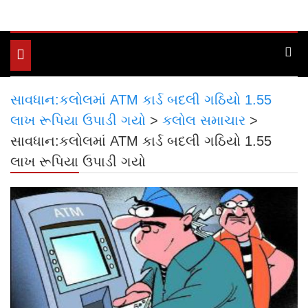
Toggle
navigation
સાવધાન:કલોલમાં ATM કાર્ડ બદલી ગઠિયો 1.55
લાખ રૂપિયા ઉપાડી ગયો
>
કલોલ સમાચાર
>
સાવધાન:કલોલમાં ATM કાર્ડ બદલી ગઠિયો 1.55
લાખ રૂપિયા ઉપાડી ગયો