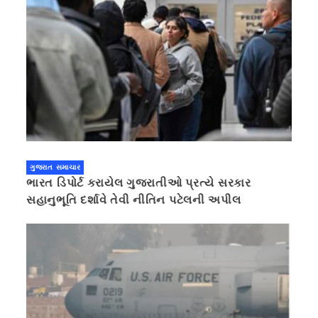
ગુજરાત સમાચાર
ભારત ડિપોર્ટ કરાયેલ ગુજરાતીઓ પ્રત્યે સરકાર
સહાનુભૂતિ દર્શાવે તેવી નીતિન પટેલની અપીલ