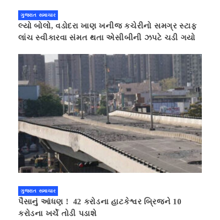
ગુજરાત સમાચાર
લ્યો બોલો, વડોદરા ખાણ ખનીજ કચેરીનો સમગ્ર સ્ટાફ
લાંચ સ્વીકારવા સંમત થતા એસીબીની ઝપટે ચડી ગયો
ગુજરાત સમાચાર
પૈસાનું આંધણ ! 42 કરોડના હાટકેશ્વર બ્રિજને 10
કરોડના ખર્ચે તોડી પડાશે