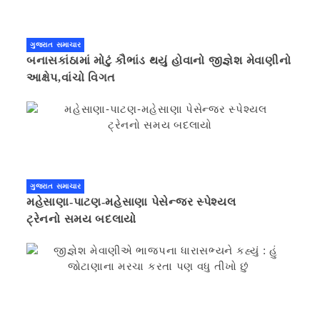
ગુજરાત સમાચાર
બનાસકાંઠામાં મોટું કૌભાંડ થયું હોવાનો જીજ્ઞેશ મેવાણીનો
આક્ષેપ,વાંચો વિગત
ગુજરાત સમાચાર
મહેસાણા-પાટણ-મહેસાણા પેસેન્જર સ્પેશ્યલ
ટ્રેનનો સમય બદલાયો