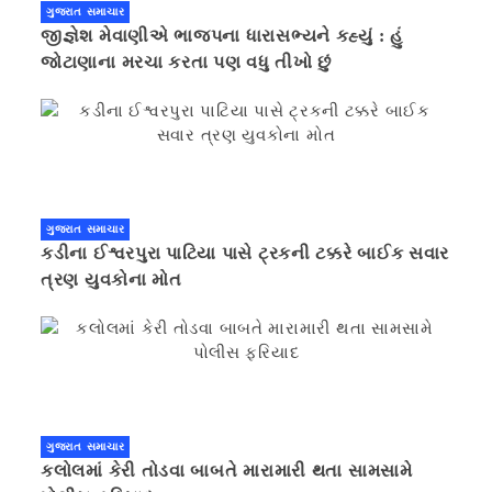
ગુજરાત સમાચાર
જીજ્ઞેશ મેવાણીએ ભાજપના ધારાસભ્યને કહ્યું : હું
જોટાણાના મરચા કરતા પણ વધુ તીખો છું
ગુજરાત સમાચાર
કડીના ઈશ્વરપુરા પાટિયા પાસે ટ્રકની ટક્કરે બાઈક સવાર
ત્રણ યુવકોના મોત
ગુજરાત સમાચાર
કલોલમાં કેરી તોડવા બાબતે મારામારી થતા સામસામે