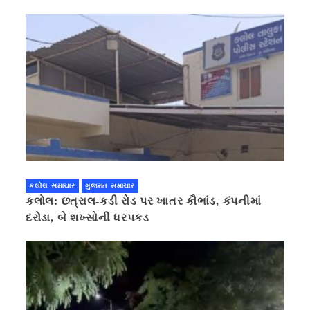
કલોલ સમાચાર
ગુજરાત સમાચાર
કલોલ: છત્રાલ-કડી રોડ પર ખાતર કૌભાંડ, કંપનીમાં
દરોડા, બે શખ્સોની ધરપકડ