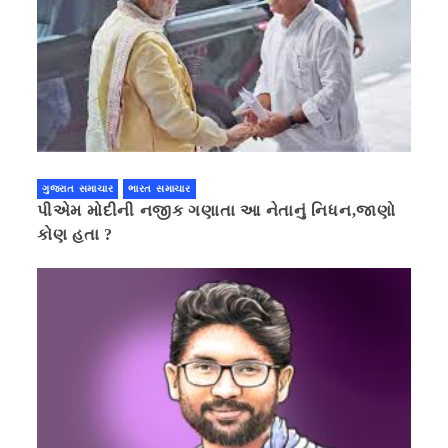
ગુજરાત સમાચાર
ભારત સમાચાર
પીએમ મોદીની નજીક ગણાતા આ નેતાનું નિધન,જાણો
કોણ હતા ?