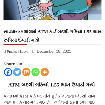
સાવધાન:કલોલમાં ATM કાર્ડ બદલી ગઠિયો 1.55 લાખ
રૂપિયા ઉપાડી ગયો
December 18, 2021
Prashant Leuva
Share On
ATM બદલી ગઠિયો 1.55 લાખ ઉપાડી ગયો
કલોલમાં ATM કાર્ડ બદલીને ફ્રોડ કરવાનો કિસ્સો સામે
આવતા ચકચાર મચી ગઈ છે. કલોલમાં રહેતા રમેશભાઈ