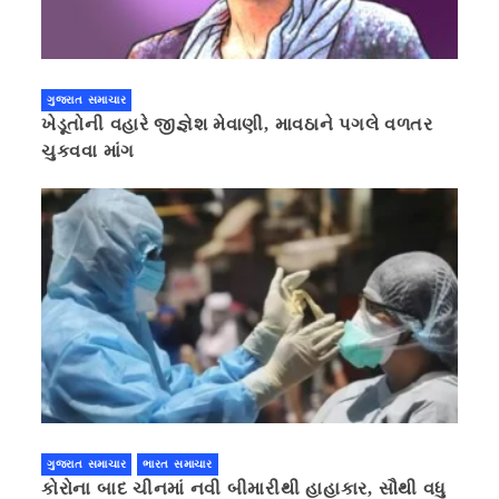
ગુજરાત સમાચાર
ખેડૂતોની વહારે જીજ્ઞેશ મેવાણી, માવઠાને પગલે વળતર
ચુકવવા માંગ
ગુજરાત સમાચાર
ભારત સમાચાર
કોરોના બાદ ચીનમાં નવી બીમારીથી હાહાકાર, સૌથી વધુ