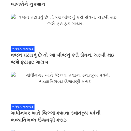
બાળકોને નુકશાન
ગુજરાત સમાચાર
વજન ઘટાડવું છે તો આ બીજનું કરો સેવન, ચરબી થઇ
જશે ફટાફટ ગાયબ
ગુજરાત સમાચાર
ગાંધીનગર ખાતે જિલ્લા કક્ષાના સ્વાતંત્ર્ય પર્વની
ભવ્યાતિભવ્ય ઉજવણી કરાઇ