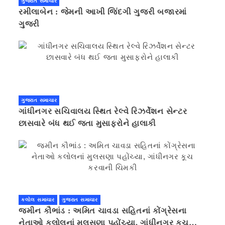
ગુજરાત સમાચાર
રમીલાબેન : જેમની આખી જિંદગી ગુજરી બજારમાં
ગુજરી
ગુજરાત સમાચાર
ગાંધીનગર સચિવાલય સ્થિત રેલ્વે રિઝર્વેશન સેન્ટર
છાસવારે બંધ થઈ જતા મુસાફરોને હાલાકી
કલોલ સમાચાર
ગુજરાત સમાચાર
જમીન કૌભાંડ : અમિત ચાવડા સહિતનાં કોંગ્રેસના
નેતાઓ કલોલનાં મુલસણા પહોંચ્યા, ગાંધીનગર કૂચ