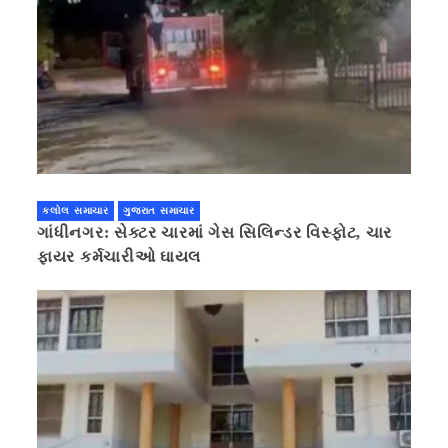
કલોલ સમાચાર
ગુજરાત સમાચાર
ગાંધીનગર: સેક્ટર ચારમાં ગેસ સિલિન્ડર વિસ્ફોટ, ચાર
ફાયર કર્મચારીઓ ઘાયલ