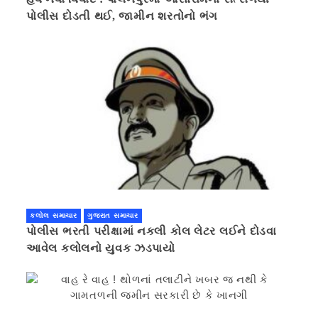
પોલીસ દોડતી થઈ, જામીન શરતોનો ભંગ
કલોલ સમાચાર
ગુજરાત સમાચાર
પોલીસ ભરતી પરીક્ષામાં નકલી કોલ લેટર લઈને દોડવા
આવેલ કલોલનો યુવક ઝડપાયો