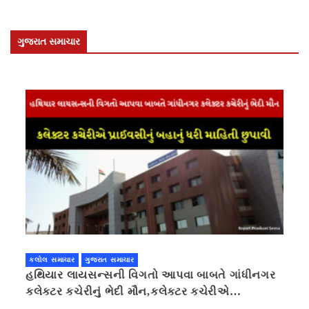
ગુજરાત સમાચાર
કલોલ સમાચાર
ગુજરાત સમાચાર
હથિયાર લાયસન્સની વિગતો આપવા બાબતે ગાંધીનગર
કલેક્ટર કચેરીનું ભેદી મૌન,કલેક્ટર કચેરીએ
પ્રાઈવસીનું બહાનું ધરી માહિતી છુપાવી