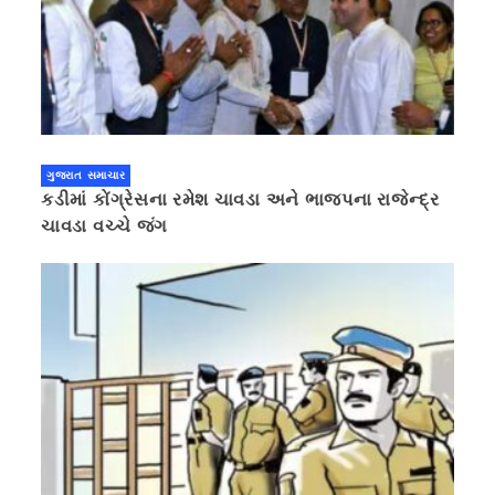
ગુજરાત સમાચાર
કડીમાં કોંગ્રેસના રમેશ ચાવડા અને ભાજપના રાજેન્દ્ર
ચાવડા વચ્ચે જંગ