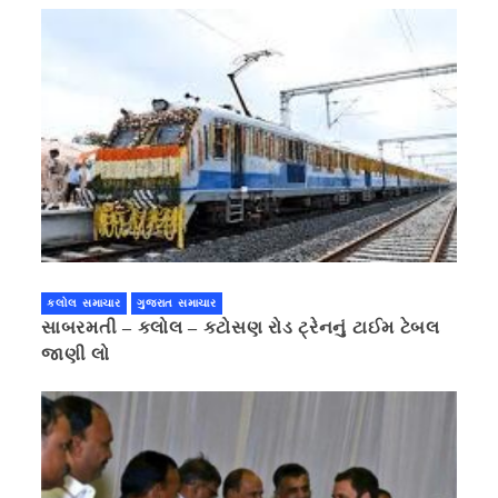
કલોલ સમાચાર
ગુજરાત સમાચાર
સાબરમતી – કલોલ – કટોસણ રોડ ટ્રેનનું ટાઈમ ટેબલ
જાણી લો