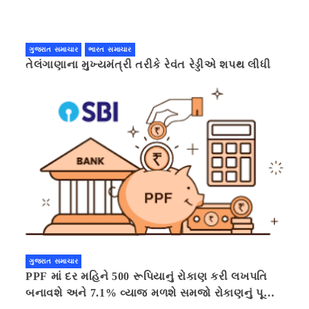
ગુજરાત સમાચાર
ભારત સમાચાર
તેલંગાણાના મુખ્યમંત્રી તરીકે રેવંત રેડ્ડીએ શપથ લીધી
ગુજરાત સમાચાર
PPF માં દર મહિને 500 રૂપિયાનું રોકાણ કરી લખપતિ
બનાવશે અને 7.1% વ્યાજ મળશે સમજો રોકાણનું પૂરું