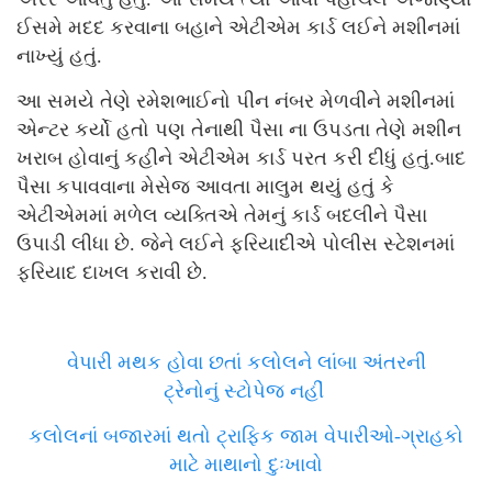
ઈસમે મદદ કરવાના બહાને એટીએમ કાર્ડ લઈને મશીનમાં
નાખ્યું હતું.
આ સમયે તેણે રમેશભાઈનો પીન નંબર મેળવીને મશીનમાં
એન્ટર કર્યો હતો પણ તેનાથી પૈસા ના ઉપડતા તેણે મશીન
ખરાબ હોવાનું કહીને એટીએમ કાર્ડ પરત કરી દીધું હતું.બાદ
પૈસા કપાવવાના મેસેજ આવતા માલુમ થયું હતું કે
એટીએમમાં મળેલ વ્યક્તિએ તેમનું કાર્ડ બદલીને પૈસા
ઉપાડી લીધા છે. જેને લઈને ફરિયાદીએ પોલીસ સ્ટેશનમાં
ફરિયાદ દાખલ કરાવી છે.
વેપારી મથક હોવા છતાં કલોલને લાંબા અંતરની
ટ્રેનોનું સ્ટોપેજ નહીં
કલોલનાં બજારમાં થતો ટ્રાફિક જામ વેપારીઓ-ગ્રાહકો
માટે માથાનો દુઃખાવો