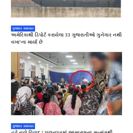
ગુજરાત સમાચાર
અમેરિકાથી ડિપોર્ટ કરાયેલા 33 ગુજરાતીઓ ગુનેગાર નથી
વખા’ના માર્યા છે
ગુજરાત સમાચાર
હવે નવો વિવાદ ! પાલનપુરમાં આસારામના સત્સંગથી