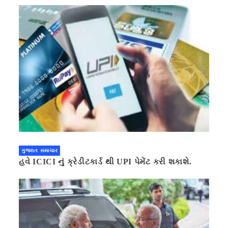
ગણિત .નવી દિલ્હી 41 મિનીટ પહેલા.
ગુજરાત સમાચાર
હવે ICICI નું ક્રેડીટકાર્ડ થી UPI પેમેંટ કરી શકાશે.