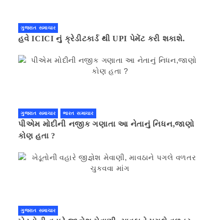
ગુજરાત સમાચાર
હવે ICICI નું ક્રેડીટકાર્ડ થી UPI પેમેંટ કરી શકાશે.
ગુજરાત સમાચાર
ભારત સમાચાર
પીએમ મોદીની નજીક ગણાતા આ નેતાનું નિધન,જાણો
કોણ હતા ?
ગુજરાત સમાચાર