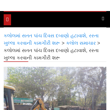
Toggle
navigation
કલોલમાં સતત પાંચ દિવસ દબાણો હટાવાશે, રસ્તા
ખુલ્લા કરવાની કામગીરી શરૂ
>
કલોલ સમાચાર
>
કલોલમાં સતત પાંચ દિવસ દબાણો હટાવાશે, રસ્તા
ખુલ્લા કરવાની કામગીરી શરૂ