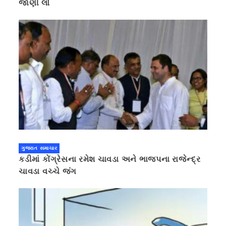
જાણી લો
ગુજરાત સમાચાર
કડીમાં કોંગ્રેસના રમેશ ચાવડા અને ભાજપના રાજેન્દ્ર
ચાવડા વચ્ચે જંગ