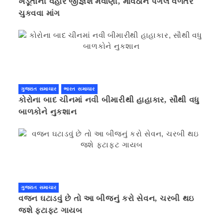
ખેડૂતોની વહારે જીજ્ઞેશ મેવાણી, માવઠાને પગલે વળતર
ચુકવવા માંગ
ગુજરાત સમાચાર
ભારત સમાચાર
કોરોના બાદ ચીનમાં નવી બીમારીથી હાહાકાર, સૌથી વધુ
બાળકોને નુકશાન
ગુજરાત સમાચાર
વજન ઘટાડવું છે તો આ બીજનું કરો સેવન, ચરબી થઇ
જશે ફટાફટ ગાયબ