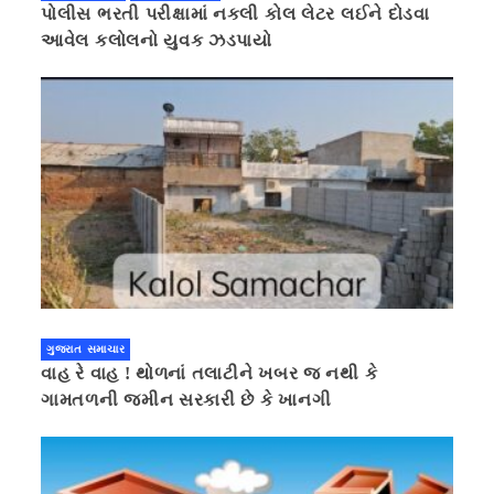
પોલીસ ભરતી પરીક્ષામાં નકલી કોલ લેટર લઈને દોડવા
આવેલ કલોલનો યુવક ઝડપાયો
ગુજરાત સમાચાર
વાહ રે વાહ ! થોળનાં તલાટીને ખબર જ નથી કે
ગામતળની જમીન સરકારી છે કે ખાનગી