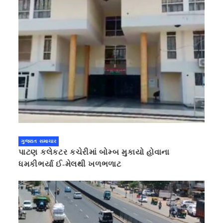
ગુજરાત સમાચાર
પાટણ કલેકટર કચેરીમાં બોમ્બ મુકાયો હોવાના
ધમકીભર્યા ઈ-મેલથી ખળભળાટ