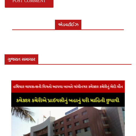
એડવર્ટાઈઝ
ગુજરાત સમાચાર