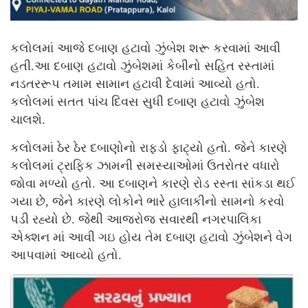
કલોલમાં આજે દબાણ હટાવો ઝુંબેશ શરૂ કરવામાં આવી
હતી.આ દબાણ હટાવો ઝુંબેશમાં કેબીનો સહિત રસ્તામાં
નડતરરૂપ તમામ સામાન હટાવી દેવામાં આવ્યો હતો.
કલોલમાં સતત પાંચ દિવસ સુધી દબાણ હટાવો ઝુંબેશ
ચાલશે.
કલોલમાં ઠેર ઠેર દબાણોનો રાફડો ફાટ્યો હતો. જેને કારણે
કલોલમાં ટ્રાફિક ઝામની સમસ્યાઓમાં ઉતરોતર વધારો
જોવા મળ્યો હતો. આ દબાણને કારણે રોડ રસ્તા સાંકડા થઈ
ગયા છે, જેને કારણે લોકોને ભારે હાલાકીનો સામનો કરવો
પડી રહ્યો છે. જેથી આજરોજ સવારથી નગરપાલિકા
એક્શન માં આવી ગઇ હોય તેમ દબાણ હટાવો ઝુંબેશને વેગ
આપવામાં આવ્યો હતો.