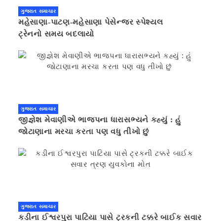
ગુજરાત સમાચાર
મહેસાણા-પાટણ-મહેસાણા પેસેન્જર સ્પેશ્યલ
ટ્રેનનો સમય બદલાયો
ગુજરાત સમાચાર
જીજ્ઞેશ મેવાણીએ ભાજપના ધારાસભ્યને કહ્યું : હું
જોટાણાના મરચા કરતા પણ વધુ તીખો છું
ગુજરાત સમાચાર
કડીના ઈશ્વરપુરા પાટિયા પાસે ટ્રકની ટક્કરે બાઈક સવાર