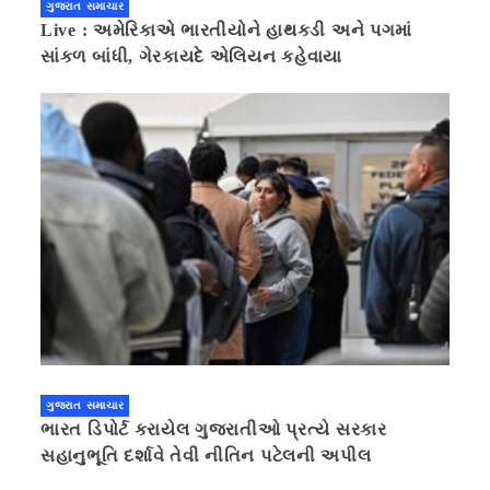
ગુજરાત સમાચાર
Live : અમેરિકાએ ભારતીયોને હાથકડી અને પગમાં
સાંકળ બાંધી, ગેરકાયદે એલિયન કહેવાયા
ગુજરાત સમાચાર
ભારત ડિપોર્ટ કરાયેલ ગુજરાતીઓ પ્રત્યે સરકાર
સહાનુભૂતિ દર્શાવે તેવી નીતિન પટેલની અપીલ