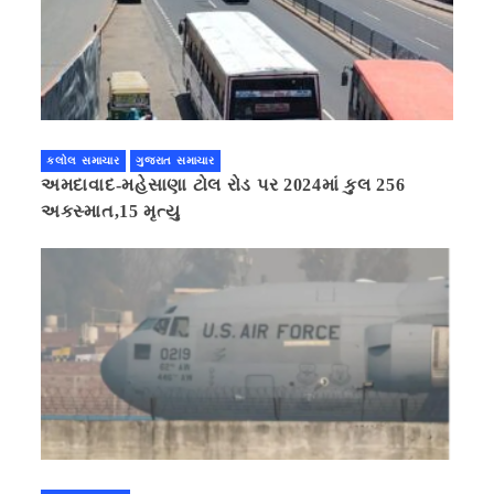
કલોલ સમાચાર
ગુજરાત સમાચાર
અમદાવાદ-મહેસાણા ટોલ રોડ પર 2024માં કુલ 256
અકસ્માત,15 મૃત્યુ