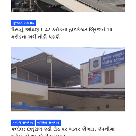
ગુજરાત સમાચાર
પૈસાનું આંધણ ! 42 કરોડના હાટકેશ્વર બ્રિજને 10
કરોડના ખર્ચે તોડી પડાશે
કલોલ સમાચાર
ગુજરાત સમાચાર
કલોલ: છત્રાલ-કડી રોડ પર ખાતર કૌભાંડ, કંપનીમાં