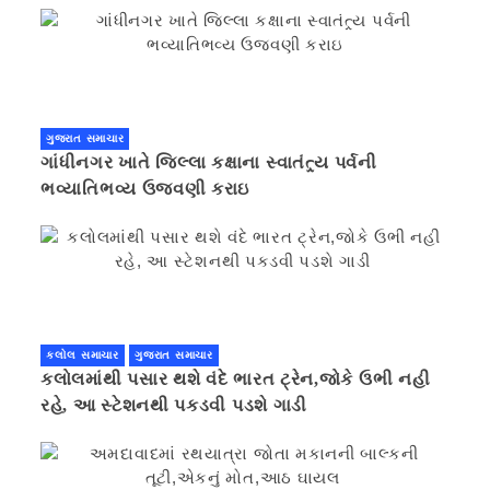
ગુજરાત સમાચાર
ગાંધીનગર ખાતે જિલ્લા કક્ષાના સ્વાતંત્ર્ય પર્વની
ભવ્યાતિભવ્ય ઉજવણી કરાઇ
કલોલ સમાચાર
ગુજરાત સમાચાર
કલોલમાંથી પસાર થશે વંદે ભારત ટ્રેન,જોકે ઉભી નહી
રહે, આ સ્ટેશનથી પકડવી પડશે ગાડી