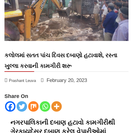
કલોલમાં સતત પાંચ દિવસ દબાણો હટાવાશે, રસ્તા
ખુલ્લા કરવાની કામગીરી શરૂ
February 20, 2023
Prashant Leuva
Share On
નગરપાલિકાની દબાણ હટાવો કામગીરીથી
ગેરકાયદેસર દબાણ કરેલ વેપારીઓમાં