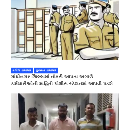
કલોલ સમાચાર
ગુજરાત સમાચાર
ગાંધીનગર જિલ્લામાં નોકરી આપતા અગાઉ
કર્મચારીઓની માહિતી પોલીસ સ્ટેશનમાં આપવી પડશે