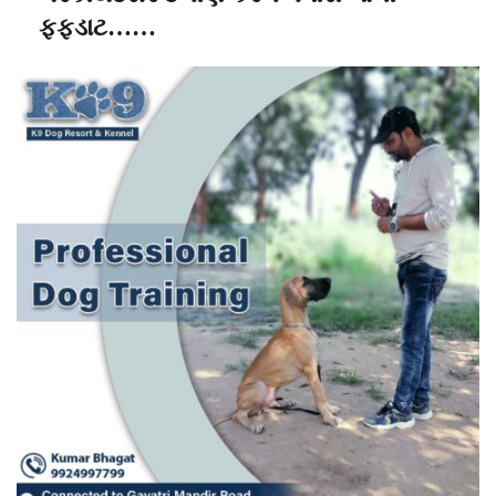
ફફડાટ……