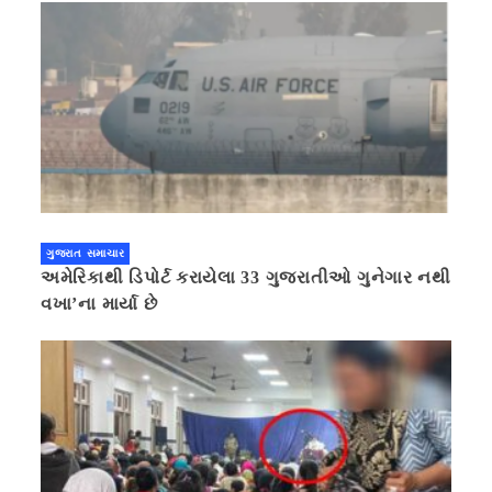
ગુજરાત સમાચાર
અમેરિકાથી ડિપોર્ટ કરાયેલા 33 ગુજરાતીઓ ગુનેગાર નથી
વખા’ના માર્યા છે