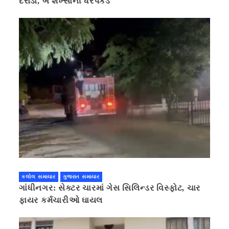
દરોડા, બે શખ્સોની ધરપકડ
કલોલ સમાચાર
ગુજરાત સમાચાર
ગાંધીનગર: સેક્ટર ચારમાં ગેસ સિલિન્ડર વિસ્ફોટ, ચાર
ફાયર કર્મચારીઓ ઘાયલ