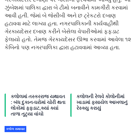
ઝુંબેશમાં પાલિકા દ્વારા બે ટીમો બનાવીને કામગીરી કરવામાં
આવી હતી. જેમાં બે જેસીબી અને છ ટ્રેકટરો દબાણ
હટાવવા માટે લાગ્યા હતા. નગરપાલિકાની કાર્યવાહીથી
ગેરકાયદેસર દબાણ કરીને બેસેલા વેપારીઓમાં ફફડાટ
ફેલાયો હતો. તેમજ ગેરકાયદેસર ઊભા કરવામાં આવેલા ૧૨
કેબિનો પણ નગરપાલિકા દ્વારા હટાવવામાં આવ્યા હતા.
કલોલમાં તસ્કરરાજ યથાવત
કલોલની રેલવે કોલોનીમાં
: બંધ દુકાન-ઘરોમાં ચોરી થતા
ખાડામાં ફસાયેલ આખલાનું
લોકોમાં ફફડાટ,ક્યાં ક્યાં
રેસ્ક્યુ કરાયું
તાળા તૂટ્યા વાંચો
કલોલ સમાચાર