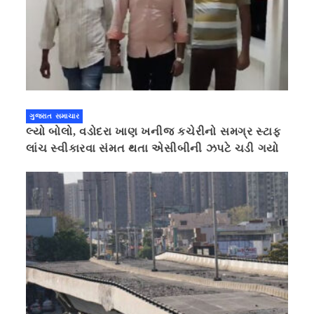
ગુજરાત સમાચાર
લ્યો બોલો, વડોદરા ખાણ ખનીજ કચેરીનો સમગ્ર સ્ટાફ
લાંચ સ્વીકારવા સંમત થતા એસીબીની ઝપટે ચડી ગયો