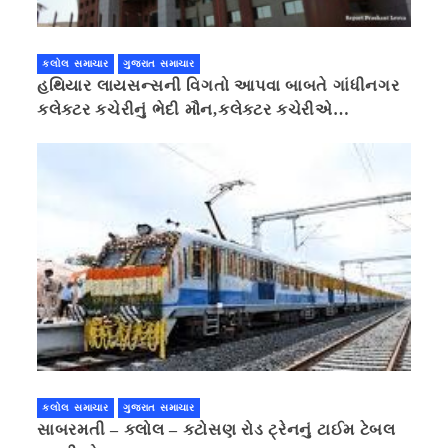
કલોલ સમાચાર
ગુજરાત સમાચાર
હથિયાર લાયસન્સની વિગતો આપવા બાબતે ગાંધીનગર
કલેક્ટર કચેરીનું ભેદી મૌન,કલેક્ટર કચેરીએ
પ્રાઈવસીનું બહાનું ધરી માહિતી છુપાવી
કલોલ સમાચાર
ગુજરાત સમાચાર
સાબરમતી – કલોલ – કટોસણ રોડ ટ્રેનનું ટાઈમ ટેબલ