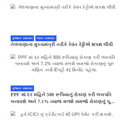
ગુજરાત સમાચાર
ભારત સમાચાર
તેલંગાણાના મુખ્યમંત્રી તરીકે રેવંત રેડ્ડીએ શપથ લીધી
ગુજરાત સમાચાર
PPF માં દર મહિને 500 રૂપિયાનું રોકાણ કરી લખપતિ
બનાવશે અને 7.1% વ્યાજ મળશે સમજો રોકાણનું પૂરું
ગણિત .નવી દિલ્હી 41 મિનીટ પહેલા.