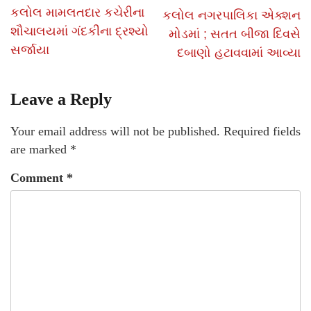
કલોલ મામલતદાર કચેરીના
કલોલ નગરપાલિકા એક્શન
શૌચાલયમાં ગંદકીના દ્રશ્યો
મોડમાં ; સતત બીજા દિવસે
સર્જાયા
દબાણો હટાવવામાં આવ્યા
Leave a Reply
Your email address will not be published.
Required fields
are marked
*
Comment
*