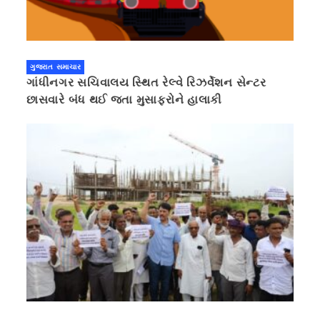
ગુજરાત સમાચાર
ગાંધીનગર સચિવાલય સ્થિત રેલ્વે રિઝર્વેશન સેન્ટર
છાસવારે બંધ થઈ જતા મુસાફરોને હાલાકી