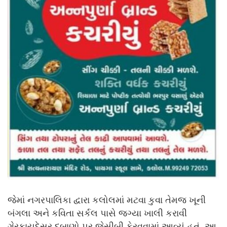
જેમાં નગરપાલિકા દ્વારા કલોલમાં મટવા કુવા તેમજ ખૂની
બંગલા અને કવિતા સર્કલ પાસે જગ્યા ખાલી કરાવી
ગેરકાયદેસર દબાણો પર જેસીબી ફેરવવામાં આવ્યું હતું. આ