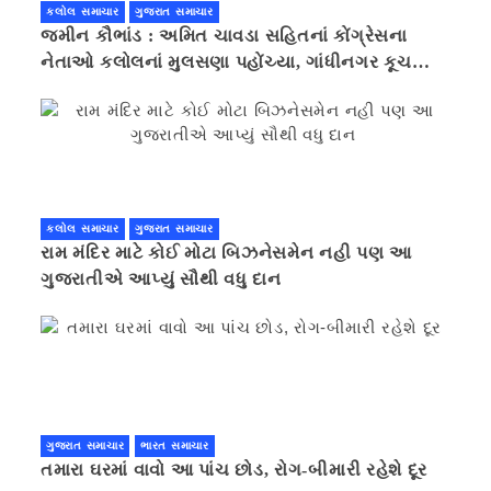
કલોલ સમાચાર
ગુજરાત સમાચાર
જમીન કૌભાંડ : અમિત ચાવડા સહિતનાં કોંગ્રેસના
નેતાઓ કલોલનાં મુલસણા પહોંચ્યા, ગાંધીનગર કૂચ
કરવાની ચિમકી
કલોલ સમાચાર
ગુજરાત સમાચાર
રામ મંદિર માટે કોઈ મોટા બિઝનેસમેન નહી પણ આ
ગુજરાતીએ આપ્યું સૌથી વધુ દાન
ગુજરાત સમાચાર
ભારત સમાચાર
તમારા ઘરમાં વાવો આ પાંચ છોડ, રોગ-બીમારી રહેશે દૂર