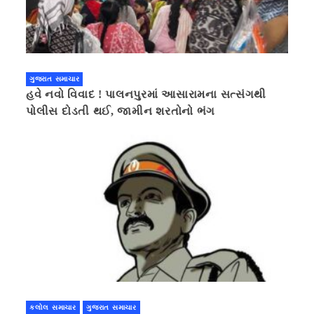
ગુજરાત સમાચાર
હવે નવો વિવાદ ! પાલનપુરમાં આસારામના સત્સંગથી
પોલીસ દોડતી થઈ, જામીન શરતોનો ભંગ
કલોલ સમાચાર
ગુજરાત સમાચાર