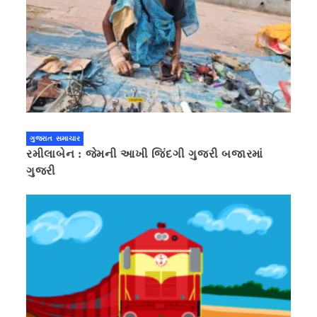
ગુજરાત સમાચાર
રમીલાબેન : જેમની આખી જિંદગી ગુજરી બજારમાં
ગુજરી