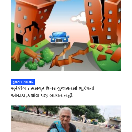
ગુજરાત સમાચાર
બ્રેકીંગ : સમગ્ર ઉત્તર ગુજરાતમાં ભૂકંપનાં
આંચકા,કલોલ પણ બાકાત નહીં