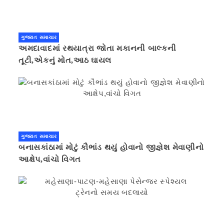
ગુજરાત સમાચાર
અમદાવાદમાં રથયાત્રા જોતા મકાનની બાલ્કની
તૂટી,એકનું મોત,આઠ ઘાયલ
ગુજરાત સમાચાર
બનાસકાંઠામાં મોટું કૌભાંડ થયું હોવાનો જીજ્ઞેશ મેવાણીનો
આક્ષેપ,વાંચો વિગત