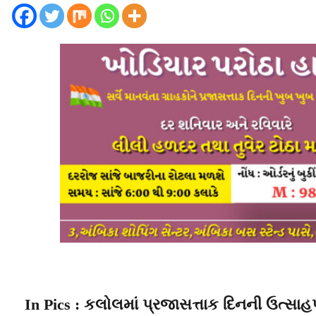
In Pics : કલોલમાં પ્રજાસત્તાક દિનની ઉત્સાહ