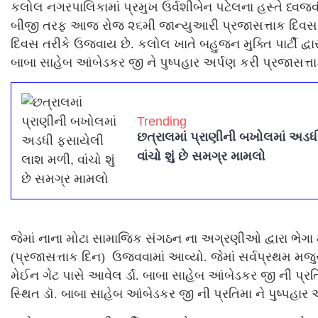
કલોલ નગરપાલિકામાં પ્રમુખ ઉર્વશીબેન પટેલના હસ્તે ધ્વજવંદ
બીજી તરફ આજ રોજ ૨૬મી જાન્યુઆરી પ્રજાસત્તાક દિવસ
દિવસ તરીકે ઉજવાય છે. કલોલ ખાતે બહુજન મુક્તિ પાર્ટી દ્વ
બાબા સાહેબ આંબેડકર જી ને પુષ્પહાર અર્પણ કરી પ્રજાસત્ત
Trending
છત્રાલમાં પ્રાણીની બખોલમાં અડ
વાંચો શું છે સમગ્ર મામલો
જેમાં નાના મોટા સામાજિક સંગઠન ના અગ્રણીઓ દ્વારા ભે
(પ્રજાસત્તાક દિન) ઉજવવામાં આવ્યો. જેમાં સર્વપ્રથમ મજ
મેઈન ગેટ પાસે આવેલ ર્ડા. બાબા સાહેબ આંબેડકર જી ની પ્રત
સ્થિત ડૉ. બાબા સાહેબ આંબેડકર જી ની પ્રતિમા ને પુષ્પહાર