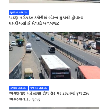
ગુજરાત સમાચાર
પાટણ કલેકટર કચેરીમાં બોમ્બ મુકાયો હોવાના
ધમકીભર્યા ઈ-મેલથી ખળભળાટ
કલોલ સમાચાર
ગુજરાત સમાચાર
અમદાવાદ-મહેસાણા ટોલ રોડ પર 2024માં કુલ 256
અકસ્માત,15 મૃત્યુ