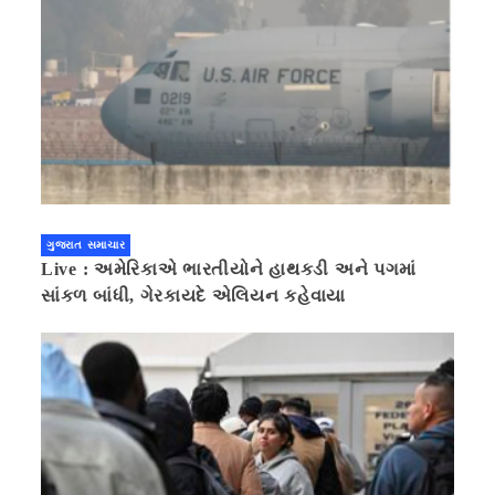
ગુજરાત સમાચાર
Live : અમેરિકાએ ભારતીયોને હાથકડી અને પગમાં
સાંકળ બાંધી, ગેરકાયદે એલિયન કહેવાયા