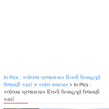
In Pics : કલોલમાં પ્રજાસત્તાક દિનની ઉત્સાહપૂર્વ
ઉજવણી કરાઈ
>
કલોલ સમાચાર
>
In Pics :
કલોલમાં પ્રજાસત્તાક દિનની ઉત્સાહપૂર્વ ઉજવણી
કરાઈ