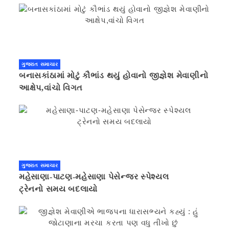
ગુજરાત સમાચાર
બનાસકાંઠામાં મોટું કૌભાંડ થયું હોવાનો જીજ્ઞેશ મેવાણીનો
આક્ષેપ,વાંચો વિગત
ગુજરાત સમાચાર
મહેસાણા-પાટણ-મહેસાણા પેસેન્જર સ્પેશ્યલ
ટ્રેનનો સમય બદલાયો