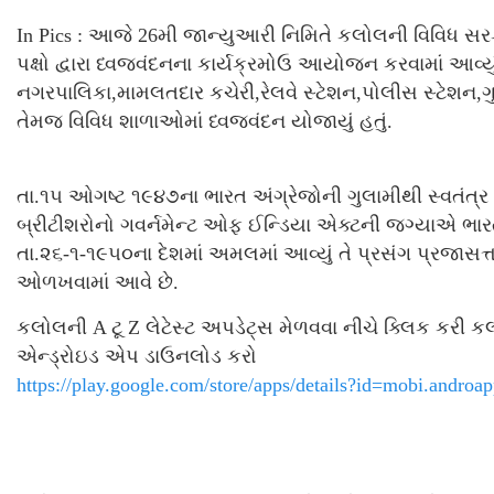
In Pics : આજે 26મી જાન્યુઆરી નિમિતે કલોલની વિવિધ 
પક્ષો દ્વારા ધ્વજવંદનના કાર્યક્રમોઉ આયોજન કરવામાં આવ્ય
નગરપાલિકા,મામલતદાર કચેરી,રેલવે સ્ટેશન,પોલીસ સ્ટેશન,ગ
તેમજ વિવિધ શાળાઓમાં ધ્વજવંદન યોજાયું હતું.
તા.૧૫ ઓગષ્ટ ૧૯૪૭ના ભારત અંગ્રેજોની ગુલામીથી સ્વતંત્
બ્રીટીશરોનો ગવર્નમેન્ટ ઓફ ઈન્ડિયા એક્ટની જગ્યાએ ભા
તા.૨૬-૧-૧૯૫૦ના દેશમાં અમલમાં આવ્યું તે પ્રસંગ પ્રજાસત્ત
ઓળખવામાં આવે છે.
કલોલની A ટૂ Z લેટેસ્ટ અપડેટ્સ મેળવવા નીચે ક્લિક કર
એન્ડ્રોઇડ એપ ડાઉનલોડ કરો
https://play.google.com/store/apps/details?id=mobi.androa