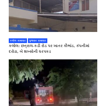
કલોલ સમાચાર
ગુજરાત સમાચાર
કલોલ: છત્રાલ-કડી રોડ પર ખાતર કૌભાંડ, કંપનીમાં
દરોડા, બે શખ્સોની ધરપકડ