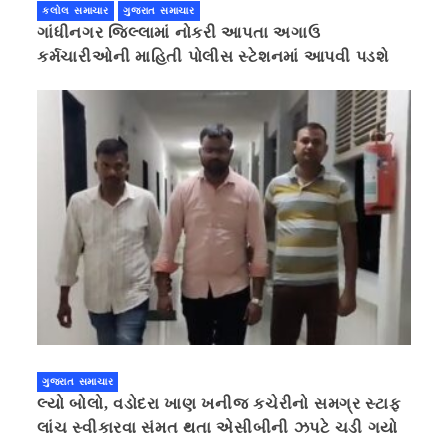
કલોલ સમાચાર
ગુજરાત સમાચાર
ગાંધીનગર જિલ્લામાં નોકરી આપતા અગાઉ
કર્મચારીઓની માહિતી પોલીસ સ્ટેશનમાં આપવી પડશે
ગુજરાત સમાચાર
લ્યો બોલો, વડોદરા ખાણ ખનીજ કચેરીનો સમગ્ર સ્ટાફ
લાંચ સ્વીકારવા સંમત થતા એસીબીની ઝપટે ચડી ગયો