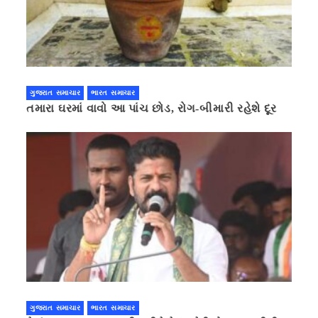
ગુજરાત સમાચાર
ભારત સમાચાર
તમારા ઘરમાં વાવો આ પાંચ છોડ, રોગ-બીમારી રહેશે દૂર
ગુજરાત સમાચાર
ભારત સમાચાર