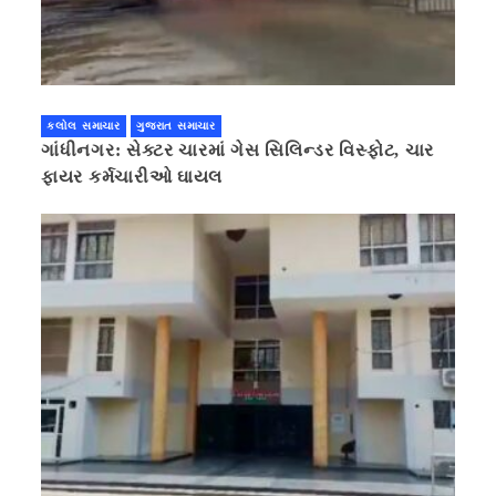
કલોલ સમાચાર
ગુજરાત સમાચાર
ગાંધીનગર: સેક્ટર ચારમાં ગેસ સિલિન્ડર વિસ્ફોટ, ચાર
ફાયર કર્મચારીઓ ઘાયલ