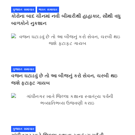
ગુજરાત સમાચાર
ભારત સમાચાર
કોરોના બાદ ચીનમાં નવી બીમારીથી હાહાકાર, સૌથી વધુ
બાળકોને નુકશાન
ગુજરાત સમાચાર
વજન ઘટાડવું છે તો આ બીજનું કરો સેવન, ચરબી થઇ
જશે ફટાફટ ગાયબ
ગુજરાત સમાચાર