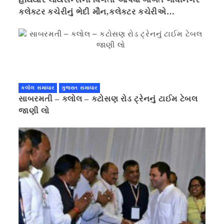
કલેક્ટર કચેરીનું ભેદી મૌન,કલેક્ટર કચેરીએ
પ્રાઈવસીનું બહાનું ધરી માહિતી છુપાવી
કલોલ સમાચાર
ગુજરાત સમાચાર
સાબરમતી – કલોલ – કટોસણ રોડ ટ્રેનનું ટાઈમ ટેબલ
જાણી લો