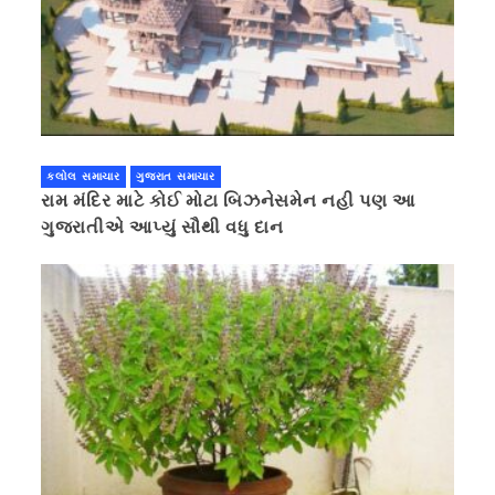
કલોલ સમાચાર
ગુજરાત સમાચાર
રામ મંદિર માટે કોઈ મોટા બિઝનેસમેન નહી પણ આ
ગુજરાતીએ આપ્યું સૌથી વધુ દાન