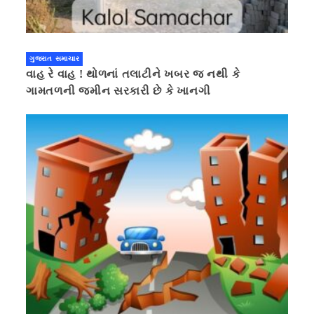
ગુજરાત સમાચાર
વાહ રે વાહ ! થોળનાં તલાટીને ખબર જ નથી કે
ગામતળની જમીન સરકારી છે કે ખાનગી