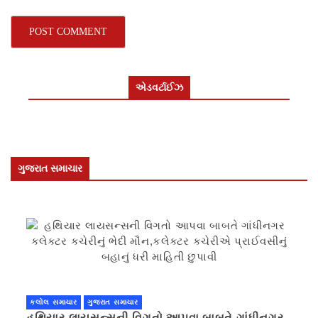
એડવર્ટાઈઝ
ગુજરાત સમાચાર
કલોલ સમાચાર
ગુજરાત સમાચાર
હથિયાર લાયસન્સની વિગતો આપવા બાબતે ગાંધીનગર