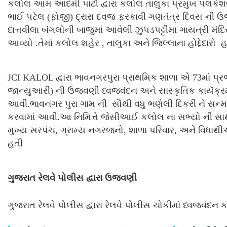
કલોલ આમ આદમી પાર્ટી દ્વારા કલોલ તાલુકા પ્રમુખ પલકેશભ
ભાઈ પટેલ (ફોજી) દ્રારા દવજ ફરકાવી ગણતંત્ર દિવસ ની 
દાત્તવીલા બંગલોની બાજુમાં આવેલી ઝુપડપટ્ટીમા ગાયત્રી મંદિ
આવ્યો .તેમાં કલોલ શહેર , તાલુકા અને જિલ્લાના હોદ્દેદારો 
JCI KALOL દ્વારા ભાવનગરપુરા પ્રાથમિક શાળા એ 73માં પ્ર
જાન્યુઆરી) ની ઉજવણી ધ્વજવંદન અને સાસ્કૃતિક કાયૅક્રમ
આવી.ભાવનગર પુરા ગામ ની સૌથી વધુ ભણેલી દિકરી ને સન્
કરવામાં આવી.આ નિમિત્તે જેસીઆઈ કલોલ ના સભ્યો ની સાથ
મુખ્ય સરપંચ, ગ્રામ્ય નગરજનો, શાળા પરિવાર, અને વિધાથી
હતી
ગુજરાત રેલવે પોલીસ દ્વારા ઉજવણી
ગુજરાત રેલવે પોલીસ દ્વારા રેલવે પોલીસ ચોકીમાં ધ્વજવંદન કર