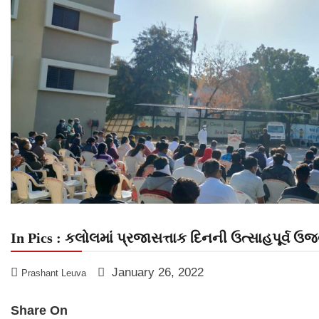
In Pics : કલોલમાં પ્રજાસત્તાક દિનની ઉત્સાહપૂર્વ 
January 26, 2022
Prashant Leuva
Share On