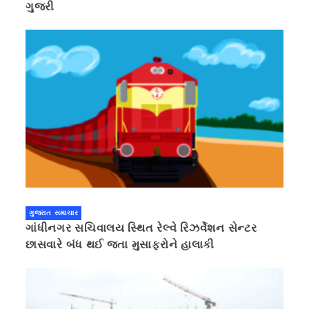
ગુજરી
ગુજરાત સમાચાર
ગાંધીનગર સચિવાલય સ્થિત રેલ્વે રિઝર્વેશન સેન્ટર
છાસવારે બંધ થઈ જતા મુસાફરોને હાલાકી