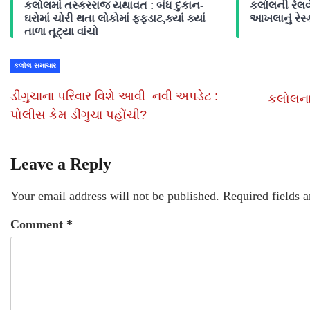
કલોલમાં તસ્કરરાજ યથાવત : બંધ દુકાન-
કલોલની રેલવે
ઘરોમાં ચોરી થતા લોકોમાં ફફડાટ,ક્યાં ક્યાં
આખલાનું રેસ્ક
તાળા તૂટ્યા વાંચો
કલોલ સમાચાર
ડીંગુચાના પરિવાર વિશે આવી નવી અપડેટ :
કલોલના 
પોલીસ કેમ ડીંગુચા પહોંચી?
Leave a Reply
Your email address will not be published.
Required fields 
Comment
*