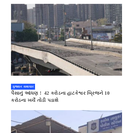
ગુજરાત સમાચાર
પૈસાનું આંધણ ! 42 કરોડના હાટકેશ્વર બ્રિજને 10
કરોડના ખર્ચે તોડી પડાશે