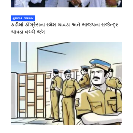
ગુજરાત સમાચાર
કડીમાં કોંગ્રેસના રમેશ ચાવડા અને ભાજપના રાજેન્દ્ર
ચાવડા વચ્ચે જંગ