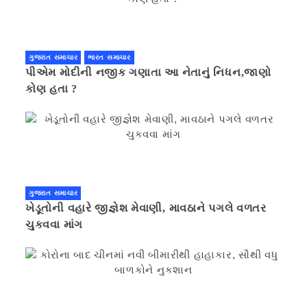
ગુજરાત સમાચાર
ભારત સમાચાર
પીએમ મોદીની નજીક ગણાતા આ નેતાનું નિધન,જાણો
કોણ હતા ?
ગુજરાત સમાચાર
ખેડૂતોની વહારે જીજ્ઞેશ મેવાણી, માવઠાને પગલે વળતર
ચુકવવા માંગ