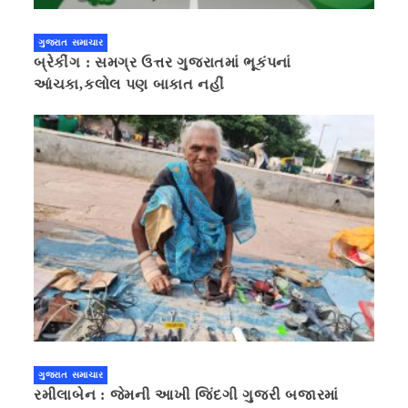
ગુજરાત સમાચાર
બ્રેકીંગ : સમગ્ર ઉત્તર ગુજરાતમાં ભૂકંપનાં
આંચકા,કલોલ પણ બાકાત નહીં
ગુજરાત સમાચાર
રમીલાબેન : જેમની આખી જિંદગી ગુજરી બજારમાં