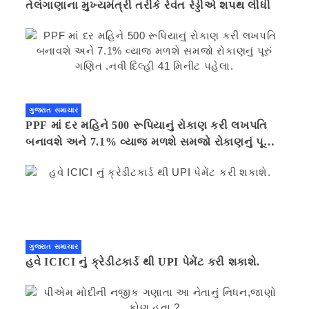
તેલંગાણાના મુખ્યમંત્રી તરીકે રેવંત રેડ્ડીએ શપથ લીધી
ગુજરાત સમાચાર
PPF માં દર મહિને 500 રૂપિયાનું રોકાણ કરી લખપતિ
બનાવશે અને 7.1% વ્યાજ મળશે સમજો રોકાણનું પૂરું
ગણિત .નવી દિલ્હી 41 મિનીટ પહેલા.
ગુજરાત સમાચાર
હવે ICICI નું ક્રેડીટકાર્ડ થી UPI પેમેંટ કરી શકાશે.