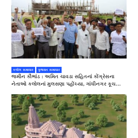
કલોલ સમાચાર
ગુજરાત સમાચાર
જમીન કૌભાંડ : અમિત ચાવડા સહિતનાં કોંગ્રેસના
નેતાઓ કલોલનાં મુલસણા પહોંચ્યા, ગાંધીનગર કૂચ
કરવાની ચિમકી