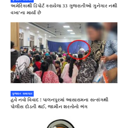
અમેરિકાથી ડિપોર્ટ કરાયેલા 33 ગુજરાતીઓ ગુનેગાર નથી
વખા’ના માર્યા છે
ગુજરાત સમાચાર
હવે નવો વિવાદ ! પાલનપુરમાં આસારામના સત્સંગથી
પોલીસ દોડતી થઈ, જામીન શરતોનો ભંગ