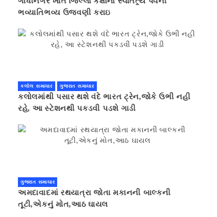
ગાંધીનગર ખાતે જિલ્લા કક્ષાના સ્વાતંત્ર્ય પર્વની
ભવ્યાતિભવ્ય ઉજવણી કરાઇ
કલોલ સમાચાર
ગુજરાત સમાચાર
કલોલમાંથી પસાર થશે વંદે ભારત ટ્રેન,જોકે ઉભી નહી
રહે, આ સ્ટેશનથી પકડવી પડશે ગાડી
ગુજરાત સમાચાર
અમદાવાદમાં રથયાત્રા જોતા મકાનની બાલ્કની
તૂટી,એકનું મોત,આઠ ઘાયલ