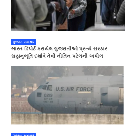
ગુજરાત સમાચાર
ભારત ડિપોર્ટ કરાયેલ ગુજરાતીઓ પ્રત્યે સરકાર
સહાનુભૂતિ દર્શાવે તેવી નીતિન પટેલની અપીલ
ગુજરાત સમાચાર