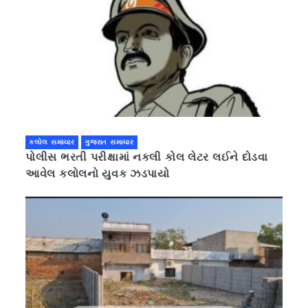
કલોલ સમાચાર
ગુજરાત સમાચાર
પોલીસ ભરતી પરીક્ષામાં નકલી કોલ લેટર લઈને દોડવા
આવેલ કલોલનો યુવક ઝડપાયો