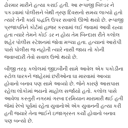
ઢોરમાર મારીને હત્યા કરાઈ હતી. આ રૂપાજી બિલ્ડર ને
પકડવામાં પોલીસને બેથી ત્રણ દિવસનો સમય લાગ્યો હતો
ત્યારે તેની કાર્ય પદ્ધતિ ઉપર સવાલો ઊભો થયો છે. રૂપાજી
પ્રજાપતિને કોર્ટમાં હાજર કરવામાં લઈ જવામાં આવી રહ્યા
હતા ત્યારે તેમને કોઈ ડર ન હોય તેમ બિન્દાસ રીતે કલોલ
શહેર પોલીસ સ્ટેશનમાં જોવા મળ્યા હતા. હત્યાનાં આરોપી
પાસે પોલીસ જ નહોતી ત્યારે નાસી જાય તો કોની
જવાબદારી તેવો સવાલ ઉભો થયો છે.
બીજી તરફ કલોલમાં જીઇબીની સામે આવેલ એક પકોડીના
સ્ટોલ ધારકને જાહેરમાં છરીઓના ઘા મારવામાં આવ્યા
હોવાનો બનાવ પણ સામે આવ્યો છે. જેને કારણે આસપાસ
રહેલા લોકોમાં ભયનો માહોલ સર્જાયો હતો. કલોલ પાસે
આવેલા કસ્તુરી નગરમાં ગરબા દરમિયાન મારામારી થઈ હતી
જેમાં રેલ્વે પૂર્વમાં રહેતા યુવાનોએ એક યુવાનની હત્યા કરી
હતી જ્યારે તેના ભાઈને ઇજાગ્રસ્ત કર્યો હોવાનો બનાવ
પણ બન્યો છે.