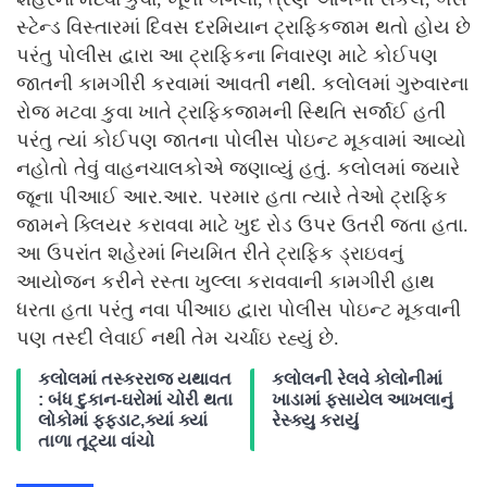
સ્ટેન્ડ વિસ્તારમાં દિવસ દરમિયાન ટ્રાફિકજામ થતો હોય છે
પરંતુ પોલીસ દ્વારા આ ટ્રાફિકના નિવારણ માટે કોઈપણ
જાતની કામગીરી કરવામાં આવતી નથી. કલોલમાં ગુરુવારના
રોજ મટવા કુવા ખાતે ટ્રાફિકજામની સ્થિતિ સર્જાઈ હતી
પરંતુ ત્યાં કોઈપણ જાતના પોલીસ પોઇન્ટ મૂકવામાં આવ્યો
નહોતો તેવું વાહનચાલકોએ જણાવ્યું હતું. કલોલમાં જ્યારે
જૂના પીઆઈ આર.આર. પરમાર હતા ત્યારે તેઓ ટ્રાફિક
જામને ક્લિયર કરાવવા માટે ખુદ રોડ ઉપર ઉતરી જતા હતા.
આ ઉપરાંત શહેરમાં નિયમિત રીતે ટ્રાફિક ડ્રાઇવનું
આયોજન કરીને રસ્તા ખુલ્લા કરાવવાની કામગીરી હાથ
ધરતા હતા પરંતુ નવા પીઆઇ દ્વારા પોલીસ પોઇન્ટ મૂકવાની
પણ તસ્દી લેવાઈ નથી તેમ ચર્ચાઇ રહ્યું છે.
કલોલમાં તસ્કરરાજ યથાવત
કલોલની રેલવે કોલોનીમાં
: બંધ દુકાન-ઘરોમાં ચોરી થતા
ખાડામાં ફસાયેલ આખલાનું
લોકોમાં ફફડાટ,ક્યાં ક્યાં
રેસ્ક્યુ કરાયું
તાળા તૂટ્યા વાંચો