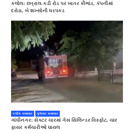
કલોલ: છત્રાલ-કડી રોડ પર ખાતર કૌભાંડ, કંપનીમાં
દરોડા, બે શખ્સોની ધરપકડ
કલોલ સમાચાર
ગુજરાત સમાચાર
ગાંધીનગર: સેક્ટર ચારમાં ગેસ સિલિન્ડર વિસ્ફોટ, ચાર
ફાયર કર્મચારીઓ ઘાયલ