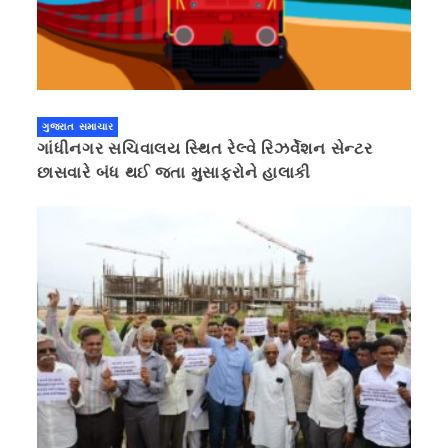
ગુજરાત સમાચાર
ગાંધીનગર સચિવાલય સ્થિત રેલ્વે રિઝર્વેશન સેન્ટર
છાસવારે બંધ થઈ જતા મુસાફરોને હાલાકી