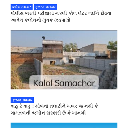
કલોલ સમાચાર
ગુજરાત સમાચાર
પોલીસ ભરતી પરીક્ષામાં નકલી કોલ લેટર લઈને દોડવા
આવેલ કલોલનો યુવક ઝડપાયો
ગુજરાત સમાચાર
વાહ રે વાહ ! થોળનાં તલાટીને ખબર જ નથી કે
ગામતળની જમીન સરકારી છે કે ખાનગી