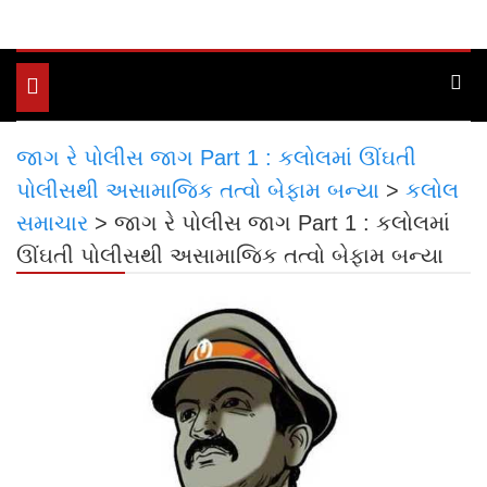
Toggle
navigation
જાગ રે પોલીસ જાગ Part 1 : કલોલમાં ઊંઘતી
પોલીસથી અસામાજિક તત્વો બેફામ બન્યા
>
કલોલ
સમાચાર
>
જાગ રે પોલીસ જાગ Part 1 : કલોલમાં
ઊંઘતી પોલીસથી અસામાજિક તત્વો બેફામ બન્યા