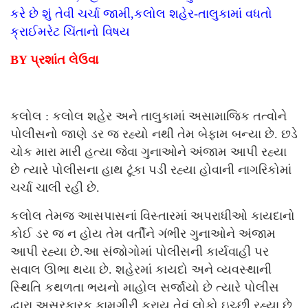
કરે છે શું તેવી ચર્ચા જામી,કલોલ શહેર-તાલુકામાં વધતો
ક્રાઈમરેટ ચિંતાનો વિષય
BY પ્રશાંત લેઉવા
કલોલ : કલોલ શહેર અને તાલુકામાં અસામાજિક તત્વોને
પોલીસનો જાણે ડર જ રહ્યો નથી તેમ બેફામ બન્યા છે. છડે
ચોક મારા મારી હત્યા જેવા ગુનાઓને અંજામ આપી રહ્યા
છે ત્યારે પોલીસના હાથ ટૂંકા પડી રહ્યા હોવાની નાગરિકોમાં
ચર્ચા ચાલી રહી છે.
કલોલ તેમજ આસપાસનાં વિસ્તારમાં અપરાધીઓ કાયદાનો
કોઈ ડર જ ન હોય તેમ વર્તીને ગંભીર ગુનાઓને અંજામ
આપી રહ્યા છે.આ સંજોગોમાં પોલીસની કાર્યવાહી પર
સવાલ ઊભા થયા છે. શહેરમાં કાયદો અને વ્યવસ્થાની
સ્થિતિ કથળતા ભયનો માહોલ સર્જાયો છે ત્યારે પોલીસ
દ્વારા અસરકારક કામગીરી કરાય તેવું લોકો ઇચ્છી રહ્યા છે.