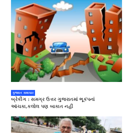
ગુજરાત સમાચાર
બ્રેકીંગ : સમગ્ર ઉત્તર ગુજરાતમાં ભૂકંપનાં
આંચકા,કલોલ પણ બાકાત નહીં