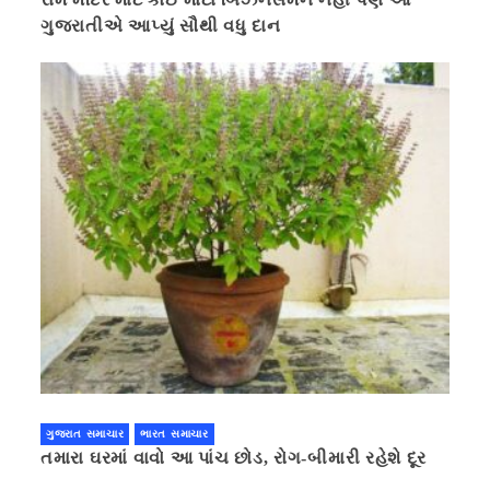
ગુજરાતીએ આપ્યું સૌથી વધુ દાન
ગુજરાત સમાચાર
ભારત સમાચાર
તમારા ઘરમાં વાવો આ પાંચ છોડ, રોગ-બીમારી રહેશે દૂર