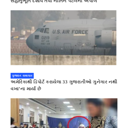
સહાનુભૂતિ દર્શાવે તેવી નીતિન પટેલની અપીલ
ગુજરાત સમાચાર
અમેરિકાથી ડિપોર્ટ કરાયેલા 33 ગુજરાતીઓ ગુનેગાર નથી
વખા’ના માર્યા છે