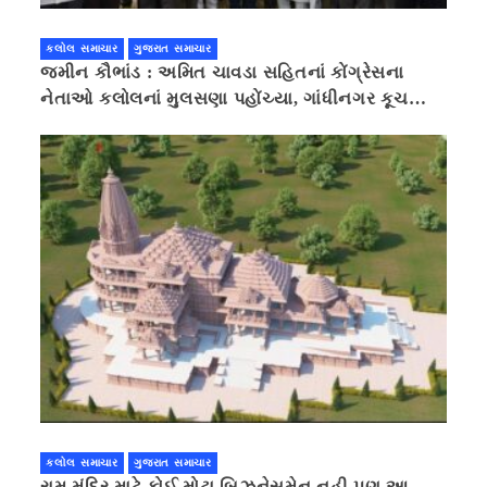
કલોલ સમાચાર
ગુજરાત સમાચાર
જમીન કૌભાંડ : અમિત ચાવડા સહિતનાં કોંગ્રેસના
નેતાઓ કલોલનાં મુલસણા પહોંચ્યા, ગાંધીનગર કૂચ
કરવાની ચિમકી
કલોલ સમાચાર
ગુજરાત સમાચાર
રામ મંદિર માટે કોઈ મોટા બિઝનેસમેન નહી પણ આ