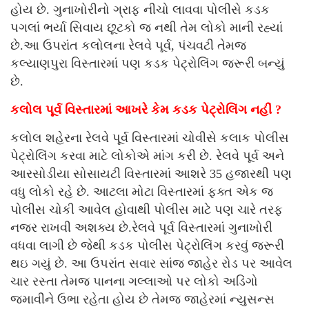
હોય છે. ગુનાખોરીનો ગ્રાફ નીચો લાવવા પોલીસે કડક
પગલાં ભર્યા સિવાય છૂટકો જ નથી તેમ લોકો માની રહ્યાં
છે.આ ઉપરાંત કલોલના રેલવે પૂર્વ, પંચવટી તેમજ
કલ્યાણપુરા વિસ્તારમાં પણ કડક પેટ્રોલિંગ જરૂરી બન્યું
છે.
કલોલ પૂર્વ વિસ્તારમાં આખરે કેમ કડક પેટ્રોલિંગ નહીં ?
કલોલ શહેરના રેલવે પૂર્વ વિસ્તારમાં ચોવીસે કલાક પોલીસ
પેટ્રોલિંગ કરવા માટે લોકોએ માંગ કરી છે. રેલવે પૂર્વ અને
આરસોડીયા સોસાયટી વિસ્તારમાં આશરે 35 હજારથી પણ
વધુ લોકો રહે છે. આટલા મોટા વિસ્તારમાં ફક્ત એક જ
પોલીસ ચોકી આવેલ હોવાથી પોલીસ માટે પણ ચારે તરફ
નજર રાખવી અશક્ય છે.રેલવે પૂર્વ વિસ્તારમાં ગુનાખોરી
વધવા લાગી છે જેથી કડક પોલીસ પેટ્રોલિંગ કરવું જરૂરી
થઇ ગયું છે. આ ઉપરાંત સવાર સાંજ જાહેર રોડ પર આવેલ
ચાર રસ્તા તેમજ પાનના ગલ્લાઓ પર લોકો અડિંગો
જમાવીને ઉભા રહેતા હોય છે તેમજ જાહેરમાં ન્યુસન્સ