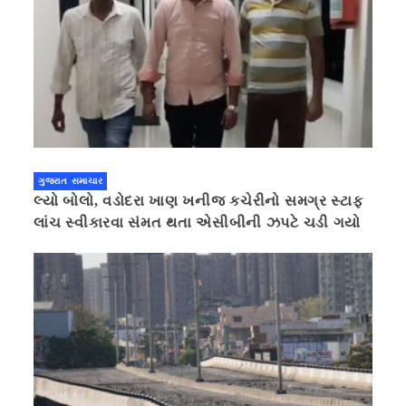
ગુજરાત સમાચાર
લ્યો બોલો, વડોદરા ખાણ ખનીજ કચેરીનો સમગ્ર સ્ટાફ
લાંચ સ્વીકારવા સંમત થતા એસીબીની ઝપટે ચડી ગયો