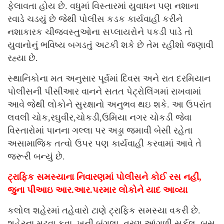
ફેલાવતા હોય છે. વધુમાં વિસ્તારમાં યુવાધન પણ નશાના
રવાડે ચડયું છે જેથી પોલીસ કડક કાર્યવાહી કરીને
નશાકારક ચીજવસ્તુઓના સપ્લાયરોને પકડી પાડે તો
યુવાનોનું ભવિષ્ય બગડતું અટકી શકે છે તેમ રહીશો જણાવી
રહ્યા છે.
સ્થાનિકોના મત અનુસાર પૂર્વમાં દિવસ અને રાત દરમિયાન
પોલીસની પીસીઆર વાનને સતત પેટ્રોલિંગમાં રાખવામાં
આવે જેથી લોકોને સુરક્ષાનો અનુભવ થઇ શકે. આ ઉપરાંત
લવલી ચોક,રઘુવીર,ચોકડી,ઉમિયા નગર ચોકડી જેવા
વિસ્તારોમાં પાનના ગલ્લા પર અડ્ડા જમાવી બેસી રહેતા
અસામાજિક તત્વો ઉપર પણ કાર્યવાહી કરવામાં આવે તે
જરૂરી બન્યું છે.
ટ્રાફિક સમસ્યાના નિવારણમાં પોલીસને કોઈ રસ નહીં,
જુના પીઆઇ આર.આર.પરમાર લોકોને યાદ આવ્યા
કલોલ શહેરમાં તહેવારો ટાણે ટ્રાફિક સમસ્યા વકરી છે.
શહેરના મટવા કુવા, ખૂની બંગલા, ત્રણ આંગળી સર્કલ, બસ