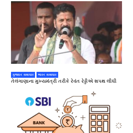
ગુજરાત સમાચાર
ભારત સમાચાર
તેલંગાણાના મુખ્યમંત્રી તરીકે રેવંત રેડ્ડીએ શપથ લીધી