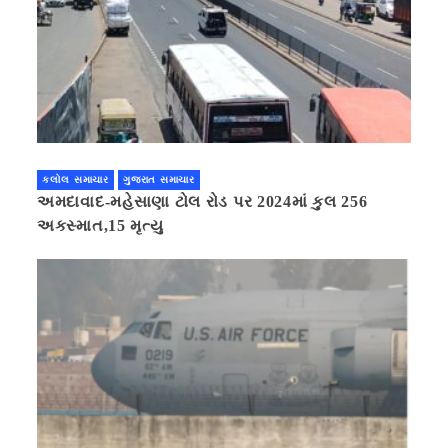
કલોલ સમાચાર
ગુજરાત સમાચાર
અમદાવાદ-મહેસાણા ટોલ રોડ પર 2024માં કુલ 256
અકસ્માત,15 મૃત્યુ