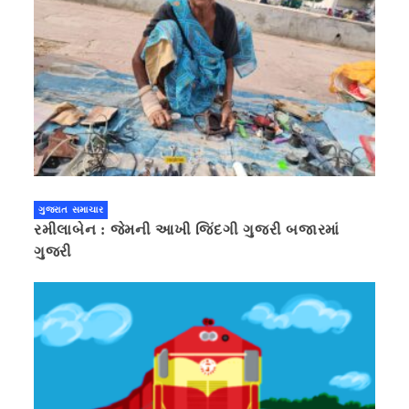
ગુજરાત સમાચાર
રમીલાબેન : જેમની આખી જિંદગી ગુજરી બજારમાં
ગુજરી