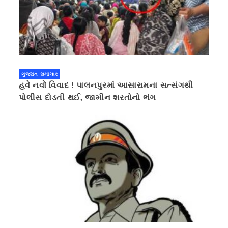
ગુજરાત સમાચાર
હવે નવો વિવાદ ! પાલનપુરમાં આસારામના સત્સંગથી
પોલીસ દોડતી થઈ, જામીન શરતોનો ભંગ