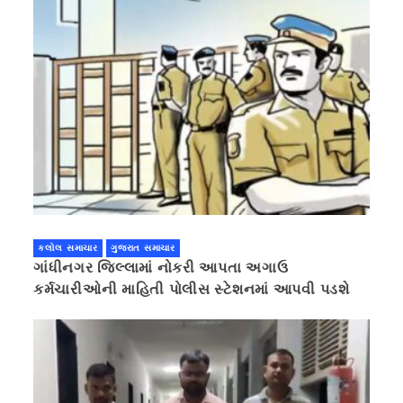
કલોલ સમાચાર
ગુજરાત સમાચાર
ગાંધીનગર જિલ્લામાં નોકરી આપતા અગાઉ
કર્મચારીઓની માહિતી પોલીસ સ્ટેશનમાં આપવી પડશે