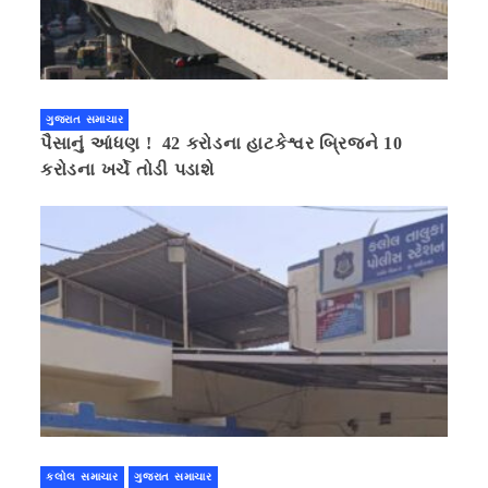
ગુજરાત સમાચાર
પૈસાનું આંધણ ! 42 કરોડના હાટકેશ્વર બ્રિજને 10
કરોડના ખર્ચે તોડી પડાશે
કલોલ સમાચાર
ગુજરાત સમાચાર