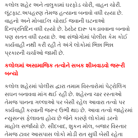
કલોલ શહેર અને તાલુકામાં ઘરફોડ ચોરી, વાહન ચોરી.
લૂંટફાટ.અપહરણ તેમજ હત્યાના બનાવો વધી રહ્યા છે.
વાહનો અને મોબાઈલ ચોરાઈ જવાની ઘટનાઓ
દિનપ્રતિદિન વધી રહ્યો છે. ઠેરઠેર દારૂ પકડાવવાના બનાવો
પણ સતત વધી રહ્યા છે. આ સંજોગોમાં પોલીસ કેમ કોઈ
કાર્યવાહી નથી કરી રહી તે અંગે લોકોમાં ભિન્ન ભિન્ન
પ્રકારની ચર્ચાઓ જામી છે.
કલોલમાં અસામાજિક તત્વોને સબક શીખવાડવો જરૂરી
બન્યો
કલોલ શહેરમાં પોલીસ દ્વારા તમામ વિસ્તારોમાં પેટ્રોલિંગ
સઘન બનાવવા માંગ થઈ રહી છે. શહેરના ચાર રસ્તાઓ
તેમજ પાનના ગલ્લાઓ પર બેસી રહેલ આવારા તત્વો પર
કાર્યવાહી કરવાની જરૂર ઉભી થઇ છે. આવા તત્વો જાહેરમાં
ન્યુસન્સ ફેલાવતા હોય છે જેને કારણે લોકોમાં ડરનો
માહોલ સર્જાયો છે. સીંદબાદ, શુકન મોલ, બજાર વિસ્તાર
તેમજ ટાવર આસપાસ લોકો મોડી રાત સુધી બેસી રહેતા