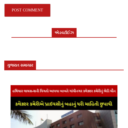
એડવર્ટાઈઝ
ગુજરાત સમાચાર