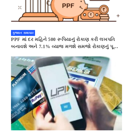
ગુજરાત સમાચાર
PPF માં દર મહિને 500 રૂપિયાનું રોકાણ કરી લખપતિ
બનાવશે અને 7.1% વ્યાજ મળશે સમજો રોકાણનું પૂરું
ગણિત .નવી દિલ્હી 41 મિનીટ પહેલા.