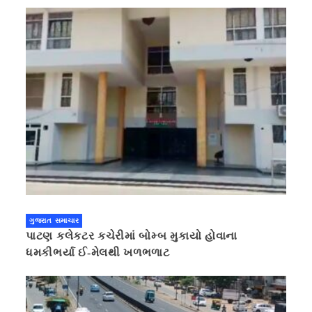
ગુજરાત સમાચાર
પાટણ કલેકટર કચેરીમાં બોમ્બ મુકાયો હોવાના
ધમકીભર્યા ઈ-મેલથી ખળભળાટ