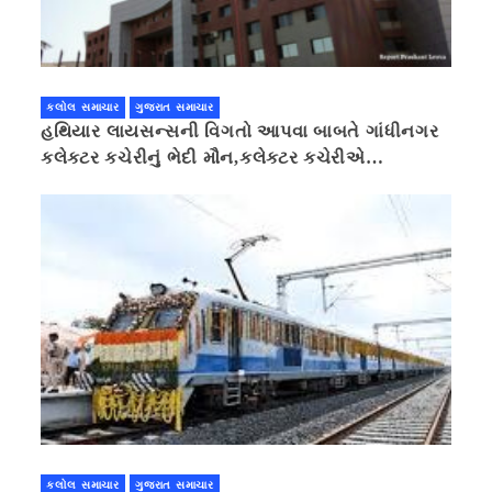
કલોલ સમાચાર
ગુજરાત સમાચાર
હથિયાર લાયસન્સની વિગતો આપવા બાબતે ગાંધીનગર
કલેક્ટર કચેરીનું ભેદી મૌન,કલેક્ટર કચેરીએ
પ્રાઈવસીનું બહાનું ધરી માહિતી છુપાવી
કલોલ સમાચાર
ગુજરાત સમાચાર