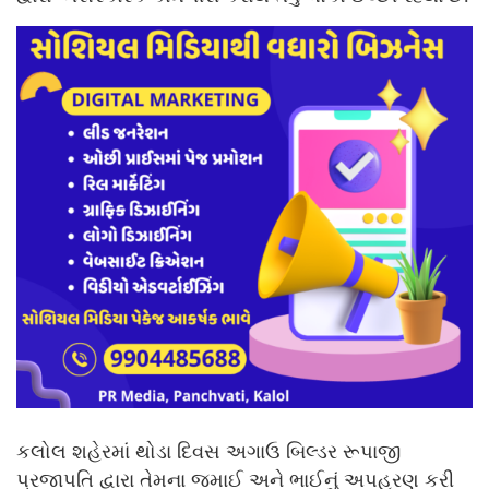
કલોલ શહેરમાં થોડા દિવસ અગાઉ બિલ્ડર રૂપાજી
પ્રજાપતિ દ્વારા તેમના જમાઈ અને ભાઈનું અપહરણ કરી