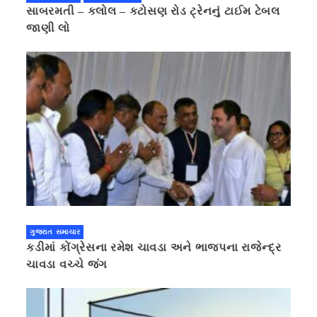
સાબરમતી – કલોલ – કટોસણ રોડ ટ્રેનનું ટાઈમ ટેબલ
જાણી લો
ગુજરાત સમાચાર
કડીમાં કોંગ્રેસના રમેશ ચાવડા અને ભાજપના રાજેન્દ્ર
ચાવડા વચ્ચે જંગ