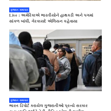
ગુજરાત સમાચાર
Live : અમેરિકાએ ભારતીયોને હાથકડી અને પગમાં
સાંકળ બાંધી, ગેરકાયદે એલિયન કહેવાયા
ગુજરાત સમાચાર
ભારત ડિપોર્ટ કરાયેલ ગુજરાતીઓ પ્રત્યે સરકાર