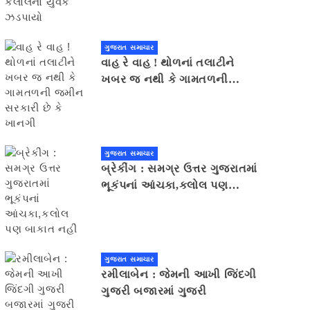
ગુજરાત સમાચાર
વાહ રે વાહ ! થોળનાં તલાટીને
ખબર જ નથી કે ગામતળની
જમીન સરકારી છે કે ખાનગી
ગુજરાત સમાચાર
બ્રેકીંગ : સમગ્ર ઉત્તર ગુજરાતમાં
ભૂકંપનાં આંચકા,કલોલ પણ
બાકાત નહીં
ગુજરાત સમાચાર
રમીલાબેન : જેમની આખી જિંદગી
ગુજરી બજારમાં ગુજરી