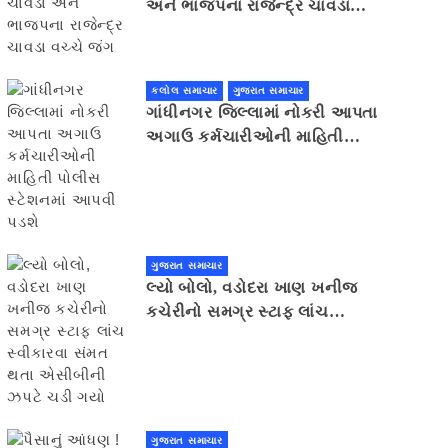
અને ભાજપના રાજેન્દ્ર ચાવડા
વચ્ચે જંગ
કલોલ સમાચાર
ગુજરાત સમાચાર
ગાંધીનગર જિલ્લામાં નોકરી આપતા
અગાઉ કર્મચારીઓની માહિતી
પોલીસ સ્ટેશનમાં આપવી પડશે
ગુજરાત સમાચાર
લ્યો બોલો, વડોદરા ખાણ ખનીજ
કચેરીનો સમગ્ર સ્ટાફ લાંચ
સ્વીકારવા સંમત થતા એસીબીની
ઝપટે ચડી ગયો
ગુજરાત સમાચાર