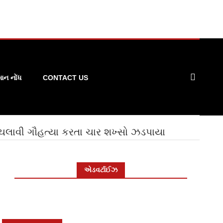
ન નોંધ
CONTACT US
ચલાવી ગૌહત્યા કરતા ચાર શખ્સો ઝડપાયા
એડવર્ટાઈઝ