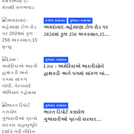
મેલથી ખળભળાટ
કલોલ સમાચાર
ગુજરાત સમાચાર
અમદાવાદ-મહેસાણા ટોલ રોડ પર
2024માં કુલ 256 અકસ્માત,15
મૃત્યુ
ગુજરાત સમાચાર
Live : અમેરિકાએ ભારતીયોને
હાથકડી અને પગમાં સાંકળ બાંધી,
ગેરકાયદે એલિયન કહેવાયા
ગુજરાત સમાચાર
ભારત ડિપોર્ટ કરાયેલ
ગુજરાતીઓ પ્રત્યે સરકાર
સહાનુભૂતિ દર્શાવે તેવી નીતિન
પટેલની અપીલ