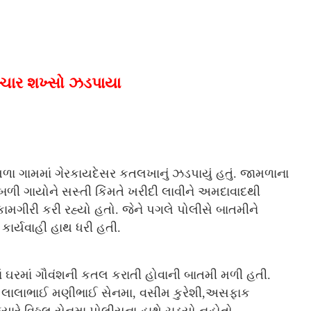
 ચાર શખ્સો ઝડપાયા
 ગામમાં ગેરકાયદેસર કતલખાનું ઝડપાયું હતું. જામળાના
બળી ગાયોને સસ્તી કિંમતે ખરીદી લાવીને અમદાવાદથી
કામગીરી કરી રહ્યો હતો. જેને પગલે પોલીસે બાતમીને
કાર્યવાહી હાથ ધરી હતી.
ાનાં ઘરમાં ગૌવંશની કતલ કરાતી હોવાની બાતમી મળી હતી.
ામાં લાલાભાઈ મણીભાઈ સેનમા, વસીમ કુરેશી,અસફાક