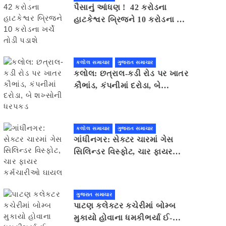
પૈસાનું આંધણ ! 42 કરોડના
હાટકેશ્વર બ્રિજને 10 કરોડના ખર્ચે
તોડી પડાશે
કલોલ સમાચાર
ગુજરાત સમાચાર
કલોલ: છત્રાલ-કડી રોડ પર ખાતર
કૌભાંડ, કંપનીમાં દરોડા, બે
શખ્સોની ધરપકડ
કલોલ સમાચાર
ગુજરાત સમાચાર
ગાંધીનગર: સેક્ટર ચારમાં ગેસ
સિલિન્ડર વિસ્ફોટ, ચાર ફાયર
કર્મચારીઓ ઘાયલ
ગુજરાત સમાચાર
પાટણ કલેકટર કચેરીમાં બોમ્બ
મુકાયો હોવાના ધમકીભર્યા ઈ-