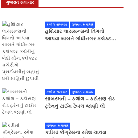
ગુજરાત સમાચાર
કલોલ સમાચાર
ગુજરાત સમાચાર
હથિયાર લાયસન્સની વિગતો
આપવા બાબતે ગાંધીનગર કલેક્ટર
કચેરીનું ભેદી મૌન,કલેક્ટર
કચેરીએ પ્રાઈવસીનું બહાનું ધરી
માહિતી છુપાવી
કલોલ સમાચાર
ગુજરાત સમાચાર
સાબરમતી – કલોલ – કટોસણ રોડ
ટ્રેનનું ટાઈમ ટેબલ જાણી લો
ગુજરાત સમાચાર
કડીમાં કોંગ્રેસના રમેશ ચાવડા