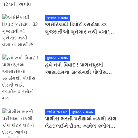
ગુજરાત સમાચાર
અમેરિકાથી ડિપોર્ટ કરાયેલા 33
ગુજરાતીઓ ગુનેગાર નથી વખા’ના
માર્યા છે
ગુજરાત સમાચાર
હવે નવો વિવાદ ! પાલનપુરમાં
આસારામના સત્સંગથી પોલીસ
દોડતી થઈ, જામીન શરતોનો ભંગ
કલોલ સમાચાર
ગુજરાત સમાચાર
પોલીસ ભરતી પરીક્ષામાં નકલી કોલ
લેટર લઈને દોડવા આવેલ કલોલનો
યુવક ઝડપાયો