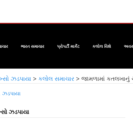
ાચાર
ભારત સમાચાર
પ્રોપર્ટી માર્કેટ
કલોલ વિશે
અવસા
ખ્સો ઝડપાયા
>
કલોલ સમાચાર
>
જામળામાં કતલખાનું 
ખ્સો ઝડપાયા