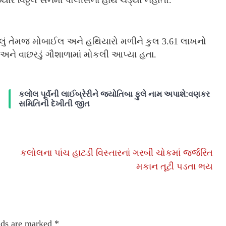
ારે વિઠ્ઠલ સેનમા પોલીસના હાથે ચડ્યો નહોતો.
ડાલું તેમજ મોબાઈલ અને હથિયારો મળીને કુલ 3.61 લાખનો
અને વાછરડું ગૌશાળામાં મોકલી આપ્યા હતા.
કલોલ પૂર્વની લાઈબ્રેરીને જ્યોતિબા ફુલે નામ અપાશે:વણકર
સમિતિની દેખીતી જીત
કલોલના પાંચ હાટડી વિસ્તારનાં ગરબી ચોકમાં જર્જરિત
મકાન તૂટી પડતા ભય
lds are marked
*