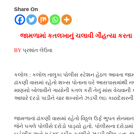
Share On
જામળામાં કતલખાનું ચલાવી ગૌહત્યા કરતા
BY
પ્રશાંત લેઉવા
કલોલ : કલોલ તાલુકા પોલીસ સ્ટેશન હેઠળ આવતા જામળા
ઢાંકણી વાસમાં રહેતો શખ્સ પોતાના ઘરે આસપાસમાંથી ન
માણસો બોલાવીને ગાયોની કતલ કરી તેનું માંસ વેચવાની 
આધારે દરડો પાડીને ચાર શખ્સોને ઝડપી લઇ કાયદેસરની 
જામળાનાં ઢાંકણી વાસમાં રહેતો વિઠ્ઠલ ઉર્ફ ભુપત સેનમ
જેને પગલે પોલીસે દરોડો પાડ્યો હતો. પોલીસના દરોડ