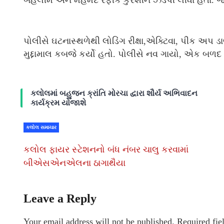
બહેલીમ અને મહંમદ રફીક કુરશીને ઝડપી લીધા હતા. જ્ય
પોલીસે ઘટનાસ્થળેથી લોડિંગ રીક્ષા,એક્ટિવા, પીક અપ 
મુદ્દામાલ કબજે કર્યો હતો. પોલીસે નવ ગાયો, એક બળદ 
કલોલમાં બહુજન ક્રાંતિ મોરચા દ્વારા શૌર્ય અભિવાદન
કાર્યક્રમ યોજાશે
કલોલ સમાચાર
કલોલ ફાયર સ્ટેશનનો બંધ નંબર ચાલુ કરવામાં
બીએસએનએલના ઠાગાથૈયા
Leave a Reply
Your email address will not be published.
Required fie