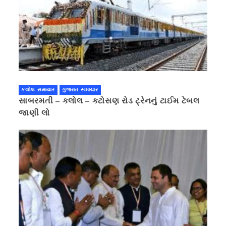
કલોલ સમાચાર
ગુજરાત સમાચાર
સાબરમતી – કલોલ – કટોસણ રોડ ટ્રેનનું ટાઈમ ટેબલ
જાણી લો