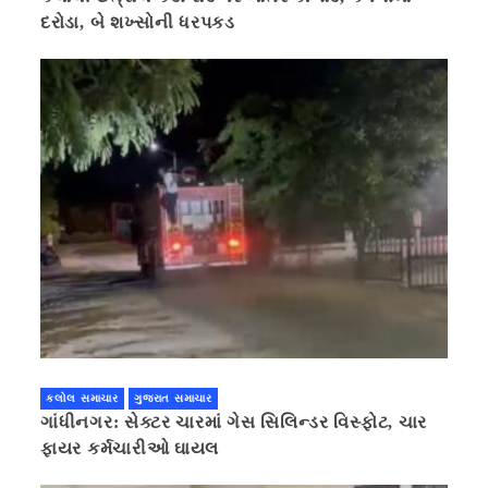
દરોડા, બે શખ્સોની ધરપકડ
કલોલ સમાચાર
ગુજરાત સમાચાર
ગાંધીનગર: સેક્ટર ચારમાં ગેસ સિલિન્ડર વિસ્ફોટ, ચાર
ફાયર કર્મચારીઓ ઘાયલ