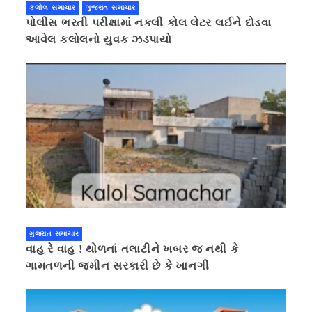
કલોલ સમાચાર
ગુજરાત સમાચાર
પોલીસ ભરતી પરીક્ષામાં નકલી કોલ લેટર લઈને દોડવા
આવેલ કલોલનો યુવક ઝડપાયો
ગુજરાત સમાચાર
વાહ રે વાહ ! થોળનાં તલાટીને ખબર જ નથી કે
ગામતળની જમીન સરકારી છે કે ખાનગી