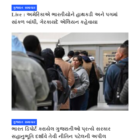
ગુજરાત સમાચાર
Live : અમેરિકાએ ભારતીયોને હાથકડી અને પગમાં
સાંકળ બાંધી, ગેરકાયદે એલિયન કહેવાયા
ગુજરાત સમાચાર
ભારત ડિપોર્ટ કરાયેલ ગુજરાતીઓ પ્રત્યે સરકાર
સહાનુભૂતિ દર્શાવે તેવી નીતિન પટેલની અપીલ