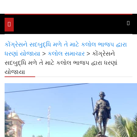
Toggle
navigation
કોંગ્રેસને સદબુદ્ધિ મળે તે માટે કલોલ ભાજપ દ્વારા
ધરણાં યોજાયા
>
કલોલ સમાચાર
>
કોંગ્રેસને
સદબુદ્ધિ મળે તે માટે કલોલ ભાજપ દ્વારા ધરણાં
યોજાયા