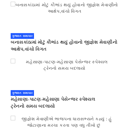
ગુજરાત સમાચાર
બનાસકાંઠામાં મોટું કૌભાંડ થયું હોવાનો જીજ્ઞેશ મેવાણીનો
આક્ષેપ,વાંચો વિગત
ગુજરાત સમાચાર
મહેસાણા-પાટણ-મહેસાણા પેસેન્જર સ્પેશ્યલ
ટ્રેનનો સમય બદલાયો