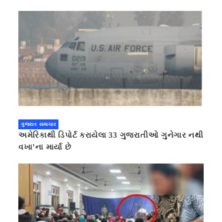
ગુજરાત સમાચાર
અમેરિકાથી ડિપોર્ટ કરાયેલા 33 ગુજરાતીઓ ગુનેગાર નથી
વખા’ના માર્યા છે