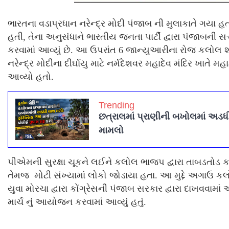
ભારતના વડાપ્રધાન નરેન્દ્ર મોદી પંજાબ ની મુલાકાતે ગયા 
હતી, તેના અનુસંધાને ભારતીય જનતા પાર્ટી દ્વારા પંજાબની સત્તા
કરવામાં આવ્યું છે. આ ઉપરાંત 6 જાન્યુઆરીના રોજ કલોલ 
નરેન્દ્ર મોદીના દીર્ઘાયુ માટે નર્મદેશવર મહાદેવ મંદિર ખાતે મ
આવ્યો હતો.
Trending
છત્રાલમાં પ્રાણીની બખોલમાં અડધી
મામલો
પીએમની સુરક્ષા ચૂકને લઈને કલોલ ભાજપ દ્વારા તાબડતોડ કા
તેમજ મોટી સંખ્યામાં લોકો જોડાયા હતા. આ મુદ્દે અગાઉ
યુવા મોરચા દ્વારા કોંગ્રેસની પંજાબ સરકાર દ્વારા દાખવવામાં
માર્ચ નું આયોજન કરવામાં આવ્યું હતું.