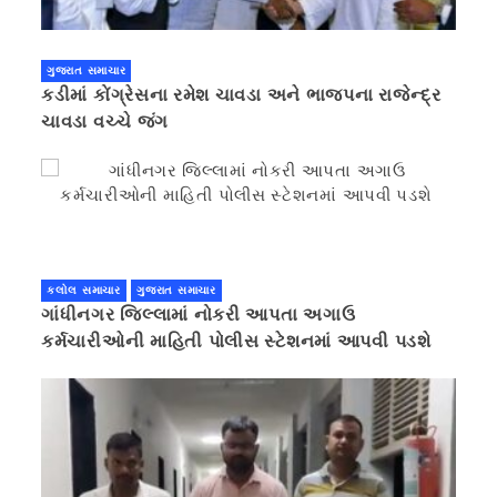
ગુજરાત સમાચાર
કડીમાં કોંગ્રેસના રમેશ ચાવડા અને ભાજપના રાજેન્દ્ર
ચાવડા વચ્ચે જંગ
કલોલ સમાચાર
ગુજરાત સમાચાર
ગાંધીનગર જિલ્લામાં નોકરી આપતા અગાઉ
કર્મચારીઓની માહિતી પોલીસ સ્ટેશનમાં આપવી પડશે