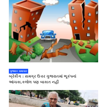
ગુજરાત સમાચાર
બ્રેકીંગ : સમગ્ર ઉત્તર ગુજરાતમાં ભૂકંપનાં
આંચકા,કલોલ પણ બાકાત નહીં