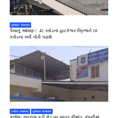
ગુજરાત સમાચાર
પૈસાનું આંધણ ! 42 કરોડના હાટકેશ્વર બ્રિજને 10
કરોડના ખર્ચે તોડી પડાશે
કલોલ સમાચાર
ગુજરાત સમાચાર
કલોલ: છત્રાલ-કડી રોડ પર ખાતર કૌભાંડ, કંપનીમાં