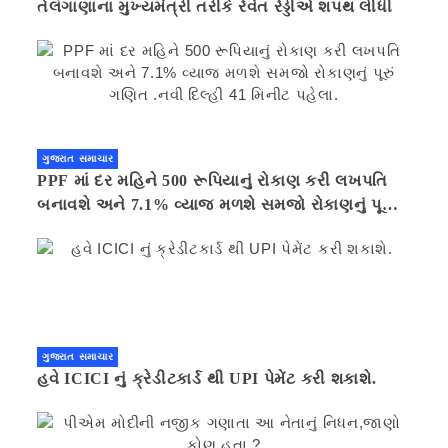
તેલંગાણાના મુખ્યમંત્રી તરીકે રેવંત રેડ્ડીએ શપથ લીધી
ગુજરાત સમાચાર
PPF માં દર મહિને 500 રૂપિયાનું રોકાણ કરી લખપતિ
બનાવશે અને 7.1% વ્યાજ મળશે સમજો રોકાણનું પૂરું
ગણિત .નવી દિલ્હી 41 મિનીટ પહેલા.
ગુજરાત સમાચાર
હવે ICICI નું ક્રેડીટકાર્ડ થી UPI પેમેંટ કરી શકાશે.