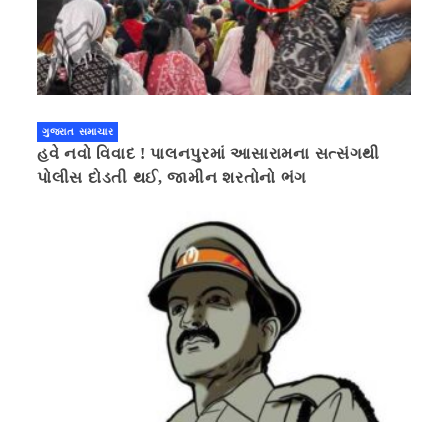
ગુજરાત સમાચાર
હવે નવો વિવાદ ! પાલનપુરમાં આસારામના સત્સંગથી
પોલીસ દોડતી થઈ, જામીન શરતોનો ભંગ