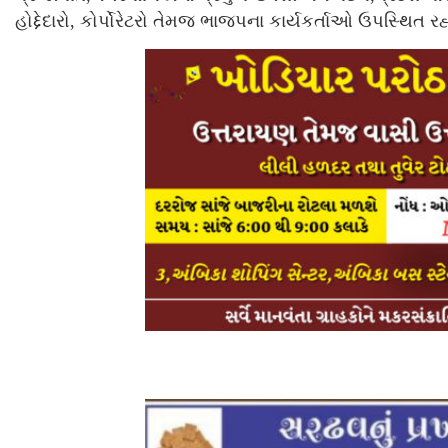
હોદ્દેદારો, કોર્પોરેટરો તેમજ ભાજપના કાર્યકર્તાઓ ઉપસ્થિત રહ