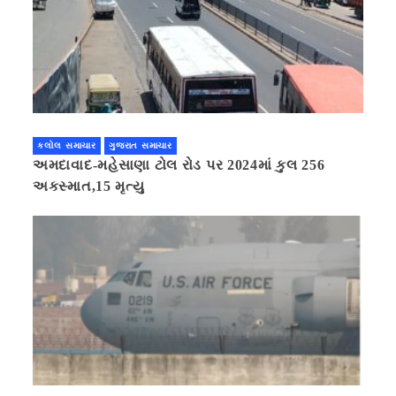
કલોલ સમાચાર
ગુજરાત સમાચાર
અમદાવાદ-મહેસાણા ટોલ રોડ પર 2024માં કુલ 256
અકસ્માત,15 મૃત્યુ