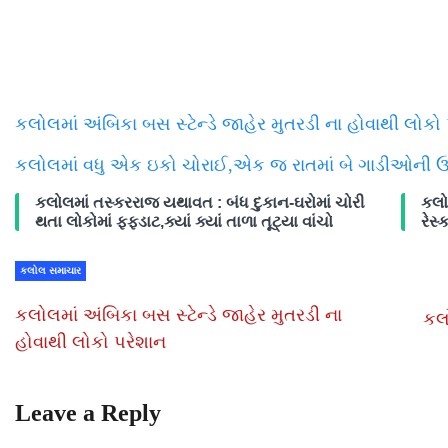
કલોલમાં અંબિકા બસ સ્ટેન્ડે જાહેર મુતરડી ના હોવાથી લોકો
કલોલમાં વધુ એક ઇકો ચોરાઈ,એક જ રાતમાં બે ગાડીઓની ઉ
કલોલમાં તસ્કરરાજ યથાવત : બંધ દુકાન-ઘરોમાં ચોરી
કલો
થતા લોકોમાં ફફડાટ,ક્યાં ક્યાં તાળા તૂટ્યા વાંચો
રેસ્ક
કલોલ સમાચાર
કલોલમાં અંબિકા બસ સ્ટેન્ડે જાહેર મુતરડી ના
કલો
હોવાથી લોકો પરેશાન
Leave a Reply