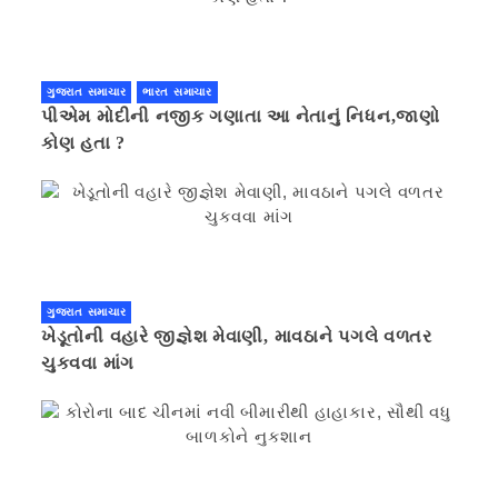
ગુજરાત સમાચાર
ભારત સમાચાર
પીએમ મોદીની નજીક ગણાતા આ નેતાનું નિધન,જાણો
કોણ હતા ?
ગુજરાત સમાચાર
ખેડૂતોની વહારે જીજ્ઞેશ મેવાણી, માવઠાને પગલે વળતર
ચુકવવા માંગ