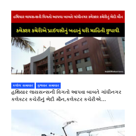
કલોલ સમાચાર
ગુજરાત સમાચાર
હથિયાર લાયસન્સની વિગતો આપવા બાબતે ગાંધીનગર
કલેક્ટર કચેરીનું ભેદી મૌન,કલેક્ટર કચેરીએ
પ્રાઈવસીનું બહાનું ધરી માહિતી છુપાવી