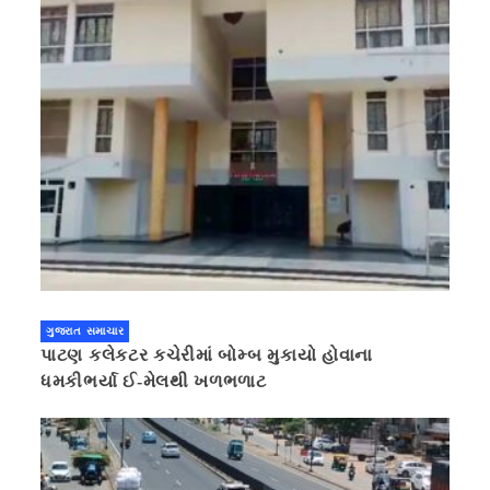
ગુજરાત સમાચાર
પાટણ કલેકટર કચેરીમાં બોમ્બ મુકાયો હોવાના
ધમકીભર્યા ઈ-મેલથી ખળભળાટ