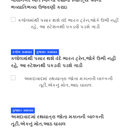
ગાંધીનગર ખાતે જિલ્લા કક્ષાના સ્વાતંત્ર્ય પર્વની
ભવ્યાતિભવ્ય ઉજવણી કરાઇ
કલોલ સમાચાર
ગુજરાત સમાચાર
કલોલમાંથી પસાર થશે વંદે ભારત ટ્રેન,જોકે ઉભી નહી
રહે, આ સ્ટેશનથી પકડવી પડશે ગાડી
ગુજરાત સમાચાર
અમદાવાદમાં રથયાત્રા જોતા મકાનની બાલ્કની
તૂટી,એકનું મોત,આઠ ઘાયલ