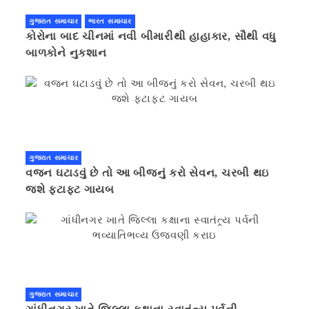
ગુજરાત સમાચાર
ભારત સમાચાર
કોરોના બાદ ચીનમાં નવી બીમારીથી હાહાકાર, સૌથી વધુ
બાળકોને નુકશાન
ગુજરાત સમાચાર
વજન ઘટાડવું છે તો આ બીજનું કરો સેવન, ચરબી થઇ
જશે ફટાફટ ગાયબ
ગુજરાત સમાચાર