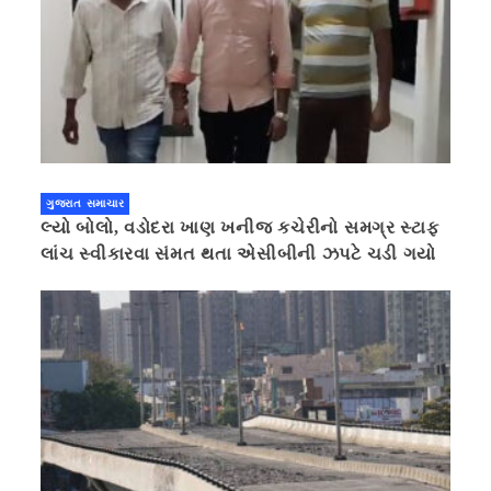
ગુજરાત સમાચાર
લ્યો બોલો, વડોદરા ખાણ ખનીજ કચેરીનો સમગ્ર સ્ટાફ
લાંચ સ્વીકારવા સંમત થતા એસીબીની ઝપટે ચડી ગયો