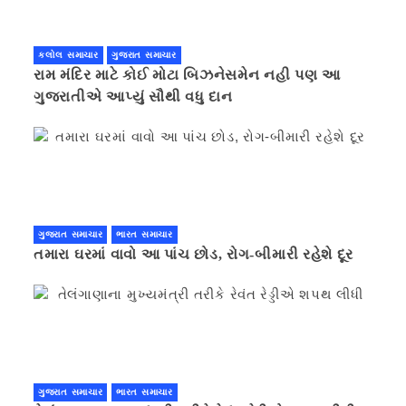
કલોલ સમાચાર
ગુજરાત સમાચાર
રામ મંદિર માટે કોઈ મોટા બિઝનેસમેન નહી પણ આ
ગુજરાતીએ આપ્યું સૌથી વધુ દાન
ગુજરાત સમાચાર
ભારત સમાચાર
તમારા ઘરમાં વાવો આ પાંચ છોડ, રોગ-બીમારી રહેશે દૂર
ગુજરાત સમાચાર
ભારત સમાચાર