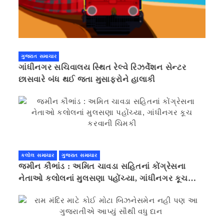
ગુજરાત સમાચાર
ગાંધીનગર સચિવાલય સ્થિત રેલ્વે રિઝર્વેશન સેન્ટર
છાસવારે બંધ થઈ જતા મુસાફરોને હાલાકી
કલોલ સમાચાર
ગુજરાત સમાચાર
જમીન કૌભાંડ : અમિત ચાવડા સહિતનાં કોંગ્રેસના
નેતાઓ કલોલનાં મુલસણા પહોંચ્યા, ગાંધીનગર કૂચ
કરવાની ચિમકી