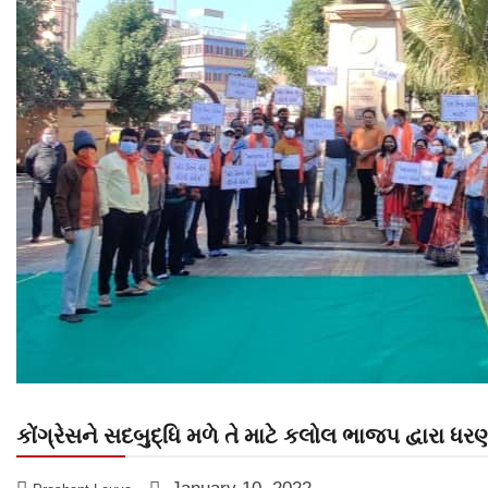
કોંગ્રેસને સદબુદ્ધિ મળે તે માટે કલોલ ભાજપ દ્વારા ધર