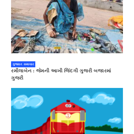
ગુજરાત સમાચાર
રમીલાબેન : જેમની આખી જિંદગી ગુજરી બજારમાં
ગુજરી