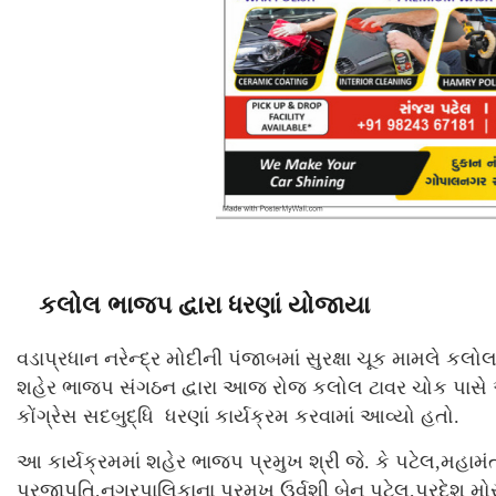
કલોલ ભાજપ દ્વારા ધરણાં યોજાયા
વડાપ્રધાન નરેન્દ્ર મોદીની પંજાબમાં સુરક્ષા ચૂક મામલે કલ
શહેર ભાજપ સંગઠન દ્વારા આજ રોજ કલોલ ટાવર ચોક પાસે આવ
કોંગ્રેસ સદબુદ્ધિ ધરણાં કાર્યક્રમ કરવામાં આવ્યો હતો.
આ કાર્યક્રમમાં શહેર ભાજપ પ્રમુખ શ્રી જે. કે પટેલ,મહામંત્
પ્રજાપતિ,નગરપાલિકાના પ્રમુખ ઉર્વશી બેન પટેલ,પ્રદેશ મ