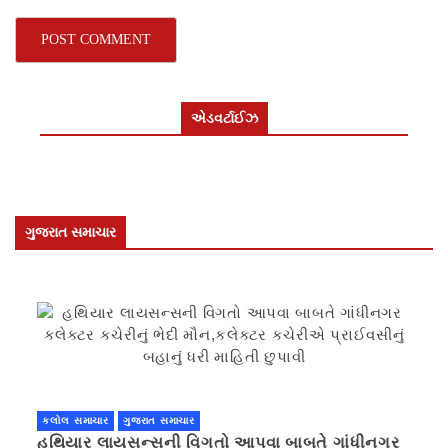
એડવર્ટાઈઝ
ગુજરાત સમાચાર
કલોલ સમાચાર
ગુજરાત સમાચાર
હથિયાર લાયસન્સની વિગતો આપવા બાબતે ગાંધીનગર