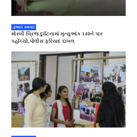
ગુજરાત સમાચાર
મોરબી બ્રિજ દુર્ઘટનામાં મૃત્યુઆંક 140ને પાર
પહોંચ્યો,પોલીસ ફરિયાદ દાખલ