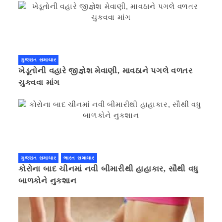
ગુજરાત સમાચાર
ખેડૂતોની વહારે જીજ્ઞેશ મેવાણી, માવઠાને પગલે વળતર
ચુકવવા માંગ
ગુજરાત સમાચાર
ભારત સમાચાર
કોરોના બાદ ચીનમાં નવી બીમારીથી હાહાકાર, સૌથી વધુ
બાળકોને નુકશાન