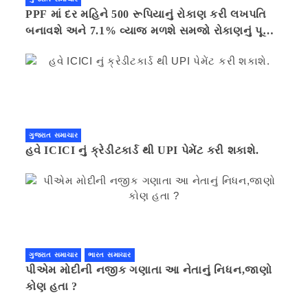
PPF માં દર મહિને 500 રૂપિયાનું રોકાણ કરી લખપતિ
બનાવશે અને 7.1% વ્યાજ મળશે સમજો રોકાણનું પૂરું
ગણિત .નવી દિલ્હી 41 મિનીટ પહેલા.
ગુજરાત સમાચાર
હવે ICICI નું ક્રેડીટકાર્ડ થી UPI પેમેંટ કરી શકાશે.
ગુજરાત સમાચાર
ભારત સમાચાર
પીએમ મોદીની નજીક ગણાતા આ નેતાનું નિધન,જાણો
કોણ હતા ?