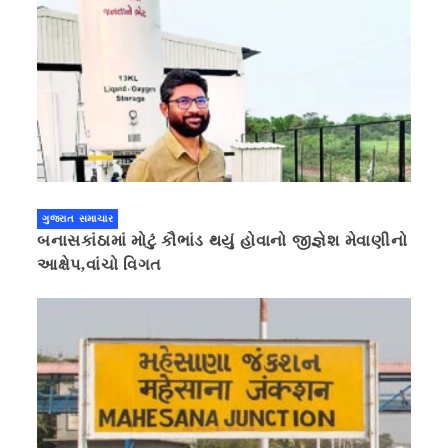
ગુજરાત સમાચાર
બનાસકાંઠામાં મોટું કૌભાંડ થયું હોવાનો જીજ્ઞેશ મેવાણીનો
આક્ષેપ,વાંચો વિગત