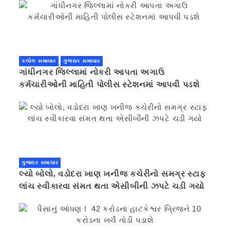
કલોલ સમાચાર
ગુજરાત સમાચાર
ગાંધીનગર જિલ્લામાં નોકરી આપતા અગાઉ
કર્મચારીઓની માહિતી પોલીસ સ્ટેશનમાં આપવી પડશે
ગુજરાત સમાચાર
લ્યો બોલો, વડોદરા ખાણ ખનીજ કચેરીનો સમગ્ર સ્ટાફ
લાંચ સ્વીકારવા સંમત થતા એસીબીની ઝપટે ચડી ગયો