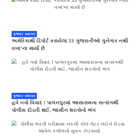
ગુજરાત સમાચાર
અમેરિકાથી ડિપોર્ટ કરાયેલા 33 ગુજરાતીઓ ગુનેગાર નથી
વખા’ના માર્યા છે
ગુજરાત સમાચાર
હવે નવો વિવાદ ! પાલનપુરમાં આસારામના સત્સંગથી
પોલીસ દોડતી થઈ, જામીન શરતોનો ભંગ