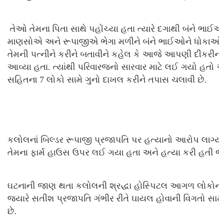
તેઓ તેમના પિતા સાથે પહોંચ્યા હતા ત્યારે દગાથી બંને ભ
માણસોએ અને રૂપાજીએ ભેગા મળીને બંને ભાઈઓને ધોકાઓ અ
તેમની પત્નીને કરીને બતાવીને કહેલ કે આજે આપણી દીકરીના મ
આવ્યા હતા. ત્યાંથી પરિવારજનો સારવાર માટે લઈ ગયો હતો અન
સહિતના 7 લોકો સામે ગુનો દાખલ કરીને તપાસ ચલાવી છે.
કલોલનાં બિલ્ડર રૂપાજી પ્રજાપતિ પર હત્યાનો આરોપ લાગ્યો છ
તેમના ફાર્મ હાઉસ ઉપર લઈ ગયા હતા અને હત્યા કરી હતી જ્
ઘટનાની જાણ થતા કલોલની શ્રદ્ધા હોસ્પિટલ આગળ લોકોના ટોળ
જ્યારે સતીશ પ્રજાપતિ ગંભીર રીતે ઘાયલ હોવાની વિગતો 
છે.