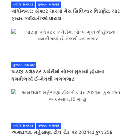
કલોલ સમાચાર
ગુજરાત સમાચાર
ગાંધીનગર: સેક્ટર ચારમાં ગેસ સિલિન્ડર વિસ્ફોટ, ચાર
ફાયર કર્મચારીઓ ઘાયલ
ગુજરાત સમાચાર
પાટણ કલેકટર કચેરીમાં બોમ્બ મુકાયો હોવાના
ધમકીભર્યા ઈ-મેલથી ખળભળાટ
કલોલ સમાચાર
ગુજરાત સમાચાર
અમદાવાદ-મહેસાણા ટોલ રોડ પર 2024માં કુલ 256