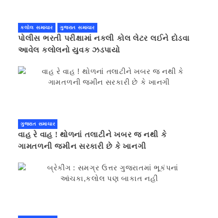
કલોલ સમાચાર
ગુજરાત સમાચાર
પોલીસ ભરતી પરીક્ષામાં નકલી કોલ લેટર લઈને દોડવા
આવેલ કલોલનો યુવક ઝડપાયો
ગુજરાત સમાચાર
વાહ રે વાહ ! થોળનાં તલાટીને ખબર જ નથી કે
ગામતળની જમીન સરકારી છે કે ખાનગી