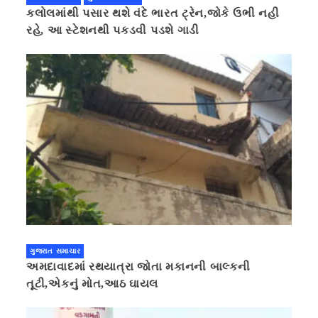
કલોલમાંથી પસાર થશે વંદે ભારત ટ્રેન,જોકે ઉભી નહી
રહે, આ સ્ટેશનથી પકડવી પડશે ગાડી
ગુજરાત સમાચાર
અમદાવાદમાં રથયાત્રા જોતા મકાનની બાલ્કની
તૂટી,એકનું મોત,આઠ ઘાયલ