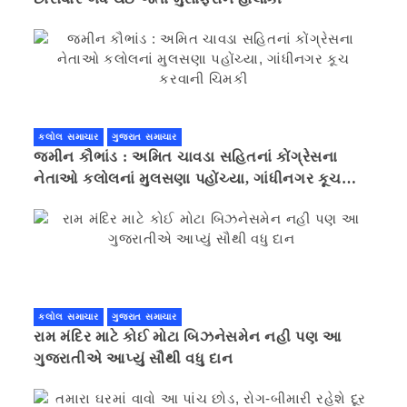
કલોલ સમાચાર
ગુજરાત સમાચાર
જમીન કૌભાંડ : અમિત ચાવડા સહિતનાં કોંગ્રેસના
નેતાઓ કલોલનાં મુલસણા પહોંચ્યા, ગાંધીનગર કૂચ
કરવાની ચિમકી
કલોલ સમાચાર
ગુજરાત સમાચાર
રામ મંદિર માટે કોઈ મોટા બિઝનેસમેન નહી પણ આ
ગુજરાતીએ આપ્યું સૌથી વધુ દાન