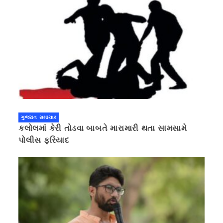
ગુજરાત સમાચાર
કલોલમાં કેરી તોડવા બાબતે મારામારી થતા સામસામે
પોલીસ ફરિયાદ