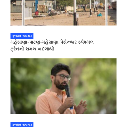
ગુજરાત સમાચાર
મહેસાણા-પાટણ-મહેસાણા પેસેન્જર સ્પેશ્યલ
ટ્રેનનો સમય બદલાયો
ગુજરાત સમાચાર