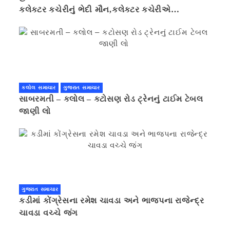
કલેક્ટર કચેરીનું ભેદી મૌન,કલેક્ટર કચેરીએ
પ્રાઈવસીનું બહાનું ધરી માહિતી છુપાવી
કલોલ સમાચાર
ગુજરાત સમાચાર
સાબરમતી – કલોલ – કટોસણ રોડ ટ્રેનનું ટાઈમ ટેબલ
જાણી લો
ગુજરાત સમાચાર
કડીમાં કોંગ્રેસના રમેશ ચાવડા અને ભાજપના રાજેન્દ્ર
ચાવડા વચ્ચે જંગ