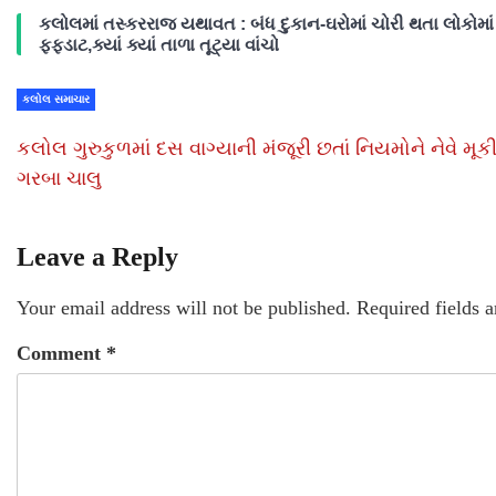
કલોલમાં તસ્કરરાજ યથાવત : બંધ દુકાન-ઘરોમાં ચોરી થતા લોકોમાં
ફફડાટ,ક્યાં ક્યાં તાળા તૂટ્યા વાંચો
કલોલ સમાચાર
કલોલ ગુરુકુળમાં દસ વાગ્યાની મંજૂરી છતાં નિયમોને નેવે મૂક
ગરબા ચાલુ
Leave a Reply
Your email address will not be published.
Required fields 
Comment
*