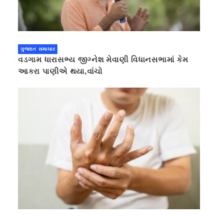
ગુજરાત સમાચાર
વડગામ ધારાસભ્ય જીગ્નેશ મેવાણી વિધાનસભામાં કેમ
આકરા પાણીએ થયા,વાંચો