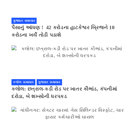
ગુજરાત સમાચાર
પૈસાનું આંધણ ! 42 કરોડના હાટકેશ્વર બ્રિજને 10
કરોડના ખર્ચે તોડી પડાશે
કલોલ સમાચાર
ગુજરાત સમાચાર
કલોલ: છત્રાલ-કડી રોડ પર ખાતર કૌભાંડ, કંપનીમાં
દરોડા, બે શખ્સોની ધરપકડ