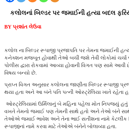
કલોલનાં બિલ્ડર પર જમાઈની હત્યા બદલ ફરિય
BY પ્રશાંત લેઉવા
કલોલ ના બિલ્ડર રૂપાજી પ્રજાપતિ પર તેમના જમાઈની હત્ય
કનેક્શન મજબૂત હોવાથી તેઓ બચી જશે તેવી લોકોમાં ચર્ચા 
પોલીસ દ્વારા રોકવામાં આવ્યા હોવાની વિગત પણ સામે આવી છ
વિષય બન્યો છે.
પ્રાપ્ત વિગત અનુસાર કલોલના જાણીતા બિલ્ડર રૂપાજી પ્રજ
થયા હતા અને આ બંને પતિ પત્ની ઓસ્ટ્રેલિયા ખાતે રહેતા હ
ઓસ્ટ્રેલિયામાં ઉર્મિલાનું બે મહિના પહેલા મોત નિપજ્યું હત
વખતે તેમનો જમાઈ પણ તેમની સાથે હતો અને તેઓ બંને સાથે
તેઓએ જમાઈ ભાવેશ અને તેના ભાઈ સતીશના નામે કેટલીક
રૂપાજીનાં નામે કરવા માટે તેઓએ બંનેને બોલાવ્યા હતા.