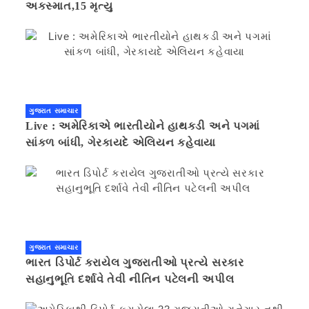
અકસ્માત,15 મૃત્યુ
ગુજરાત સમાચાર
Live : અમેરિકાએ ભારતીયોને હાથકડી અને પગમાં
સાંકળ બાંધી, ગેરકાયદે એલિયન કહેવાયા
ગુજરાત સમાચાર
ભારત ડિપોર્ટ કરાયેલ ગુજરાતીઓ પ્રત્યે સરકાર
સહાનુભૂતિ દર્શાવે તેવી નીતિન પટેલની અપીલ