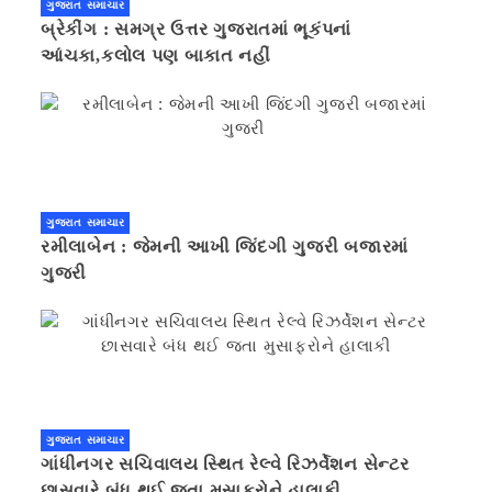
ગુજરાત સમાચાર
બ્રેકીંગ : સમગ્ર ઉત્તર ગુજરાતમાં ભૂકંપનાં
આંચકા,કલોલ પણ બાકાત નહીં
ગુજરાત સમાચાર
રમીલાબેન : જેમની આખી જિંદગી ગુજરી બજારમાં
ગુજરી
ગુજરાત સમાચાર
ગાંધીનગર સચિવાલય સ્થિત રેલ્વે રિઝર્વેશન સેન્ટર
છાસવારે બંધ થઈ જતા મુસાફરોને હાલાકી