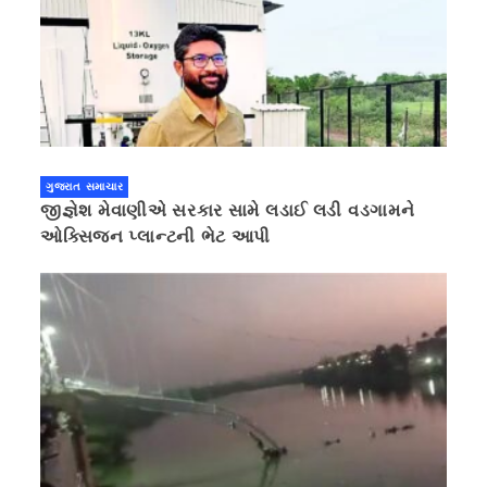
ગુજરાત સમાચાર
જીજ્ઞેશ મેવાણીએ સરકાર સામે લડાઈ લડી વડગામને
ઓક્સિજન પ્લાન્ટની ભેટ આપી