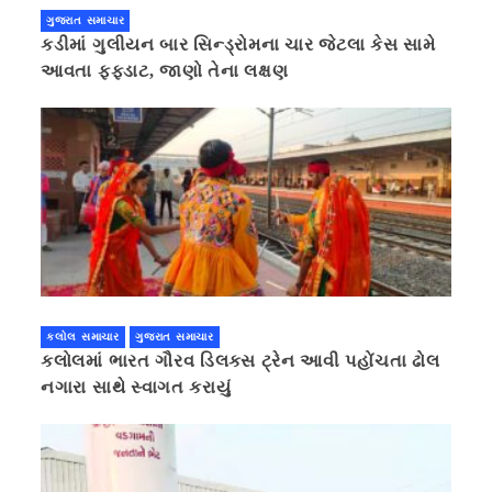
ગુજરાત સમાચાર
કડીમાં ગુલીયન બાર સિન્ડ્રોમના ચાર જેટલા કેસ સામે
આવતા ફફડાટ, જાણો તેના લક્ષણ
કલોલ સમાચાર
ગુજરાત સમાચાર
કલોલમાં ભારત ગૌરવ ડિલક્સ ટ્રેન આવી પહોંચતા ઢોલ
નગારા સાથે સ્વાગત કરાયું