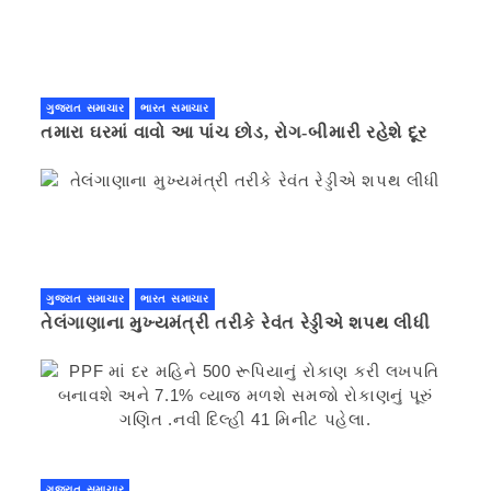
ગુજરાત સમાચાર
ભારત સમાચાર
તમારા ઘરમાં વાવો આ પાંચ છોડ, રોગ-બીમારી રહેશે દૂર
ગુજરાત સમાચાર
ભારત સમાચાર
તેલંગાણાના મુખ્યમંત્રી તરીકે રેવંત રેડ્ડીએ શપથ લીધી
ગુજરાત સમાચાર