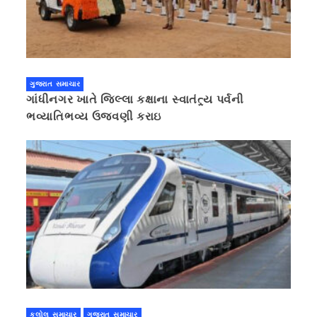
ગુજરાત સમાચાર
ગાંધીનગર ખાતે જિલ્લા કક્ષાના સ્વાતંત્ર્ય પર્વની
ભવ્યાતિભવ્ય ઉજવણી કરાઇ
કલોલ સમાચાર
ગુજરાત સમાચાર