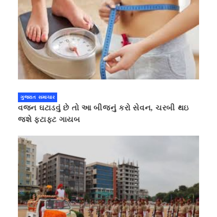
ગુજરાત સમાચાર
વજન ઘટાડવું છે તો આ બીજનું કરો સેવન, ચરબી થઇ
જશે ફટાફટ ગાયબ