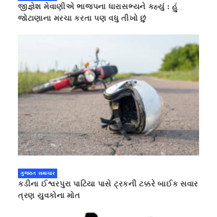
જીજ્ઞેશ મેવાણીએ ભાજપના ધારાસભ્યને કહ્યું : હું
જોટાણાના મરચા કરતા પણ વધુ તીખો છું
ગુજરાત સમાચાર
કડીના ઈશ્વરપુરા પાટિયા પાસે ટ્રકની ટક્કરે બાઈક સવાર
ત્રણ યુવકોના મોત