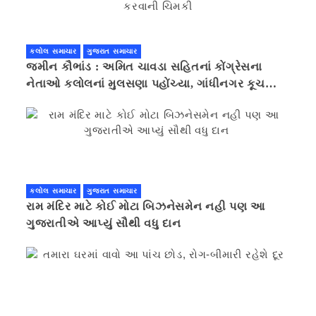
કલોલ સમાચાર
ગુજરાત સમાચાર
જમીન કૌભાંડ : અમિત ચાવડા સહિતનાં કોંગ્રેસના
નેતાઓ કલોલનાં મુલસણા પહોંચ્યા, ગાંધીનગર કૂચ
કરવાની ચિમકી
કલોલ સમાચાર
ગુજરાત સમાચાર
રામ મંદિર માટે કોઈ મોટા બિઝનેસમેન નહી પણ આ
ગુજરાતીએ આપ્યું સૌથી વધુ દાન