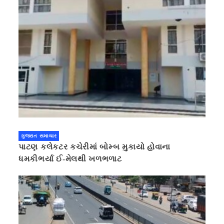
ગુજરાત સમાચાર
પાટણ કલેકટર કચેરીમાં બોમ્બ મુકાયો હોવાના
ધમકીભર્યા ઈ-મેલથી ખળભળાટ