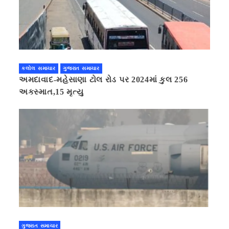
કલોલ સમાચાર
ગુજરાત સમાચાર
અમદાવાદ-મહેસાણા ટોલ રોડ પર 2024માં કુલ 256
અકસ્માત,15 મૃત્યુ
ગુજરાત સમાચાર