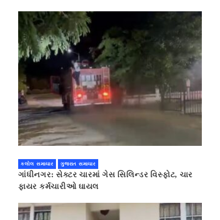
કલોલ સમાચાર
ગુજરાત સમાચાર
ગાંધીનગર: સેક્ટર ચારમાં ગેસ સિલિન્ડર વિસ્ફોટ, ચાર
ફાયર કર્મચારીઓ ઘાયલ