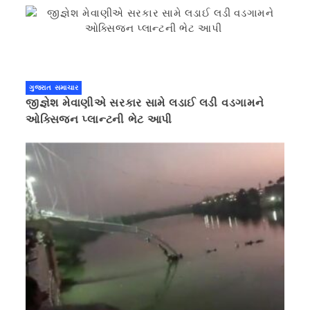
ગુજરાત સમાચાર
જીજ્ઞેશ મેવાણીએ સરકાર સામે લડાઈ લડી વડગામને
ઓક્સિજન પ્લાન્ટની ભેટ આપી