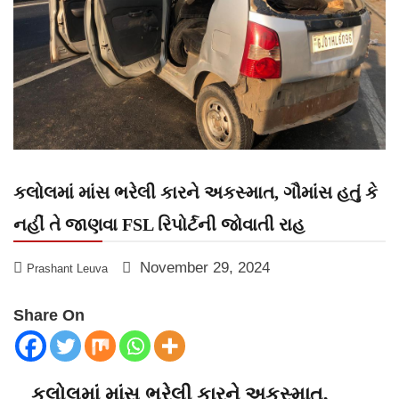
કલોલમાં માંસ ભરેલી કારને અકસ્માત, ગૌમાંસ હતું કે
નહીં તે જાણવા FSL રિપોર્ટની જોવાતી રાહ
November 29, 2024
Prashant Leuva
Share On
કલોલમાં માંસ ભરેલી કારને અકસ્માત,