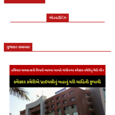
એડવર્ટાઈઝ
ગુજરાત સમાચાર