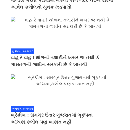
પોલીસ ભરતી પરીક્ષામાં નકલી કોલ લેટર લઈને દોડવા
આવેલ કલોલનો યુવક ઝડપાયો
ગુજરાત સમાચાર
વાહ રે વાહ ! થોળનાં તલાટીને ખબર જ નથી કે
ગામતળની જમીન સરકારી છે કે ખાનગી
ગુજરાત સમાચાર
બ્રેકીંગ : સમગ્ર ઉત્તર ગુજરાતમાં ભૂકંપનાં
આંચકા,કલોલ પણ બાકાત નહીં