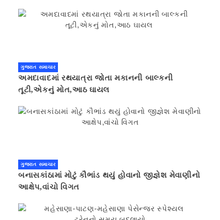
ગુજરાત સમાચાર
અમદાવાદમાં રથયાત્રા જોતા મકાનની બાલ્કની
તૂટી,એકનું મોત,આઠ ઘાયલ
ગુજરાત સમાચાર
બનાસકાંઠામાં મોટું કૌભાંડ થયું હોવાનો જીજ્ઞેશ મેવાણીનો
આક્ષેપ,વાંચો વિગત