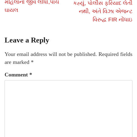
મહિલાનો જીવ લીધો,પાંચ
કહ્યું, પોલીસ ફરિયાદ લેતી
ઘાયલ
નથી, અંતે વિઝા એજન્ટ
વિરુદ્ધ FIR નોંધાઇ
Leave a Reply
Your email address will not be published.
Required fields
are marked
*
Comment
*