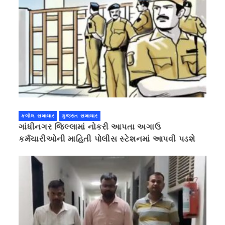
કલોલ સમાચાર
ગુજરાત સમાચાર
ગાંધીનગર જિલ્લામાં નોકરી આપતા અગાઉ
કર્મચારીઓની માહિતી પોલીસ સ્ટેશનમાં આપવી પડશે