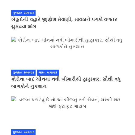
ગુજરાત સમાચાર
ખેડૂતોની વહારે જીજ્ઞેશ મેવાણી, માવઠાને પગલે વળતર
ચુકવવા માંગ
ગુજરાત સમાચાર
ભારત સમાચાર
કોરોના બાદ ચીનમાં નવી બીમારીથી હાહાકાર, સૌથી વધુ
બાળકોને નુકશાન
ગુજરાત સમાચાર