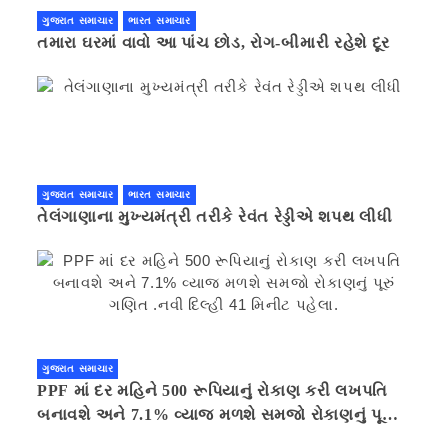
ગુજરાત સમાચાર
ભારત સમાચાર
તમારા ઘરમાં વાવો આ પાંચ છોડ, રોગ-બીમારી રહેશે દૂર
ગુજરાત સમાચાર
ભારત સમાચાર
તેલંગાણાના મુખ્યમંત્રી તરીકે રેવંત રેડ્ડીએ શપથ લીધી
ગુજરાત સમાચાર
PPF માં દર મહિને 500 રૂપિયાનું રોકાણ કરી લખપતિ
બનાવશે અને 7.1% વ્યાજ મળશે સમજો રોકાણનું પૂરું
ગણિત .નવી દિલ્હી 41 મિનીટ પહેલા.