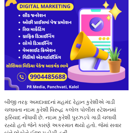
બીજી તરફ અમદાવાદનાં મહમંદ રેહાન કુરેશીએ ગાડી
ચલાવતા નઇમ કુરેશી વિરુદ્ધ કલોલ પોલીસ સ્ટેશનમાં
ફરિયાદ નોંધાવી છે. નઇમ કુરેશી પુરઝડપે ગાડી ચલાવી
રહ્યો હતો જેને કારણે અકસ્માત થયો હતો. જેમાં સવાર
બંને લોકોને ઈજા પહોંચી હતી.