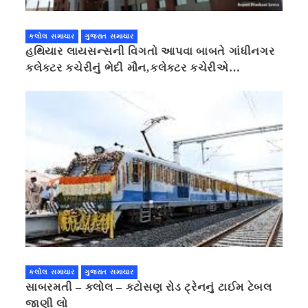
કલોલ સમાચાર
ગુજરાત સમાચાર
હથિયાર લાયસન્સની વિગતો આપવા બાબતે ગાંધીનગર
કલેક્ટર કચેરીનું ભેદી મૌન,કલેક્ટર કચેરીએ
પ્રાઈવસીનું બહાનું ધરી માહિતી છુપાવી
કલોલ સમાચાર
ગુજરાત સમાચાર
સાબરમતી – કલોલ – કટોસણ રોડ ટ્રેનનું ટાઈમ ટેબલ
જાણી લો