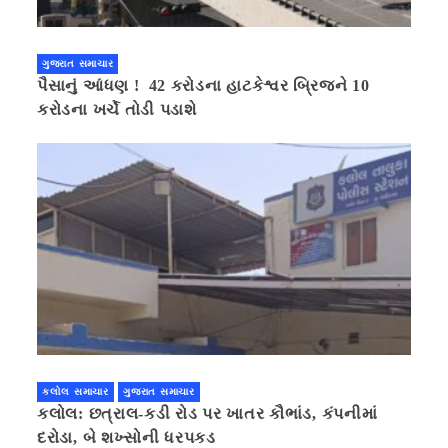
ગુજરાત સમાચાર
પૈસાનું આંધણ ! 42 કરોડના હાટકેશ્વર બ્રિજને 10
કરોડના ખર્ચે તોડી પડાશે
કલોલ સમાચાર
ગુજરાત સમાચાર
કલોલ: છત્રાલ-કડી રોડ પર ખાતર કૌભાંડ, કંપનીમાં
દરોડા, બે શખ્સોની ધરપકડ