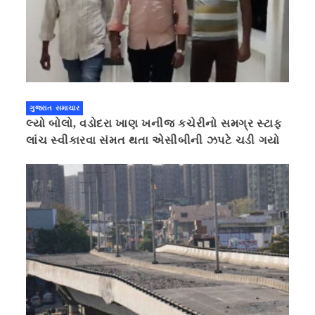
ગુજરાત સમાચાર
લ્યો બોલો, વડોદરા ખાણ ખનીજ કચેરીનો સમગ્ર સ્ટાફ
લાંચ સ્વીકારવા સંમત થતા એસીબીની ઝપટે ચડી ગયો