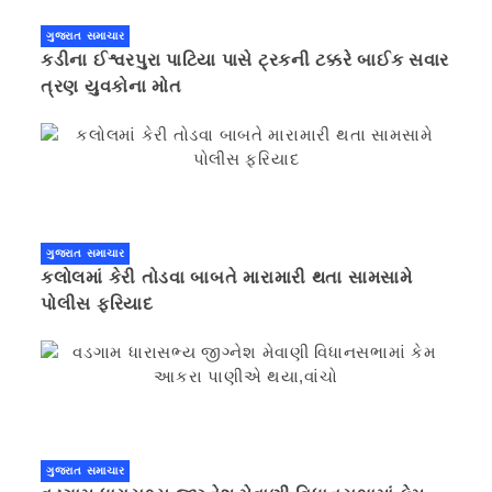
ગુજરાત સમાચાર
કડીના ઈશ્વરપુરા પાટિયા પાસે ટ્રકની ટક્કરે બાઈક સવાર
ત્રણ યુવકોના મોત
ગુજરાત સમાચાર
કલોલમાં કેરી તોડવા બાબતે મારામારી થતા સામસામે
પોલીસ ફરિયાદ
ગુજરાત સમાચાર