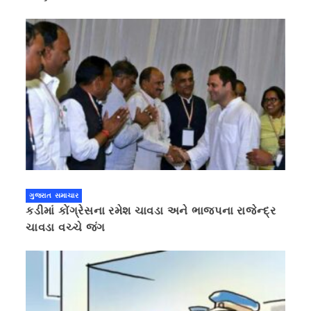
ગુજરાત સમાચાર
કડીમાં કોંગ્રેસના રમેશ ચાવડા અને ભાજપના રાજેન્દ્ર
ચાવડા વચ્ચે જંગ