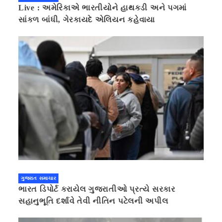
Live : અમેરિકાએ ભારતીયોને હાથકડી અને પગમાં
સાંકળ બાંધી, ગેરકાયદે એલિયન કહેવાયા
ગુજરાત સમાચાર
ભારત ડિપોર્ટ કરાયેલ ગુજરાતીઓ પ્રત્યે સરકાર
સહાનુભૂતિ દર્શાવે તેવી નીતિન પટેલની અપીલ