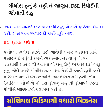
ગૌમાંસ હતું કે નહીં તે જાણવા FSL રિપોર્ટની
જોવાતી રાહ
અકસ્માત મામલે કાર ચાલક વિરુદ્ધ પોલીસે ફરિયાદ દાખલ
કરી, માંસ અંગે અલાયદી કાર્યવાહી કરાશે
BY પ્રશાંત લેઉવા
કલોલ : કલોલ હાઇવે પાસે આવેલી મજૂર અદાલત સામે
પસાર થઈ રહેલી કારને અકસ્માત નડ્યો હતો. આ
કારમાંથી માંસ મળી આવતા લોકોનું ટોળું એકત્ર થઈ ગયું
હતું. જેને પગલે પોલીસ ઘટના સ્થળે દોડી આવી હતી અને
કારમાં સવાર બે વ્યક્તિઓની અટકાયત કરી હતી. ત્યાં
ઉપસ્થિત લોકોએ ગૌમાંસ હોવાનું જણાવી હોબાળો કરતા
પોલીસે જાણવાજોગ દાખલ કરી છે.