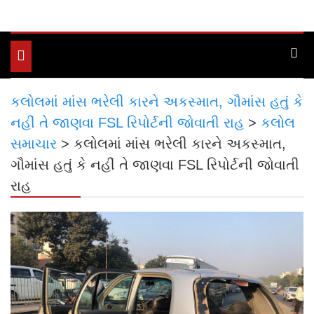
Toggle
navigation
કલોલમાં માંસ ભરેલી કારને અકસ્માત, ગૌમાંસ હતું કે
નહીં તે જાણવા FSL રિપોર્ટની જોવાતી રાહ
>
કલોલ
સમાચાર
>
કલોલમાં માંસ ભરેલી કારને અકસ્માત,
ગૌમાંસ હતું કે નહીં તે જાણવા FSL રિપોર્ટની જોવાતી
રાહ