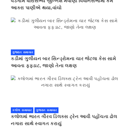
વડગામ ધારાસભ્ય જીગ્નેશ મેવાણી વિધાનસભામાં કેમ
આકરા પાણીએ થયા,વાંચો
ગુજરાત સમાચાર
કડીમાં ગુલીયન બાર સિન્ડ્રોમના ચાર જેટલા કેસ સામે
આવતા ફફડાટ, જાણો તેના લક્ષણ
કલોલ સમાચાર
ગુજરાત સમાચાર
કલોલમાં ભારત ગૌરવ ડિલક્સ ટ્રેન આવી પહોંચતા ઢોલ
નગારા સાથે સ્વાગત કરાયું