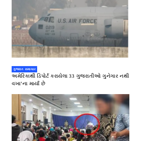
ગુજરાત સમાચાર
અમેરિકાથી ડિપોર્ટ કરાયેલા 33 ગુજરાતીઓ ગુનેગાર નથી
વખા’ના માર્યા છે