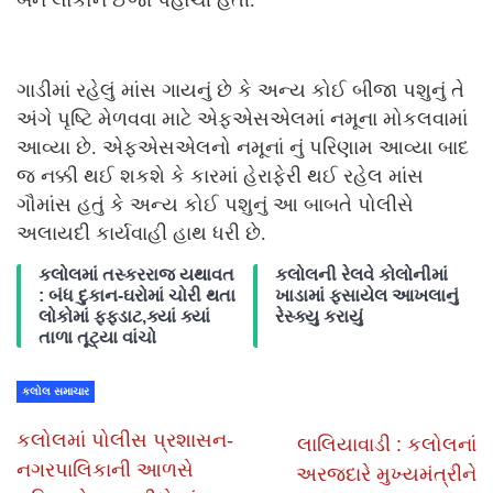
ગાડીમાં રહેલું માંસ ગાયનું છે કે અન્ય કોઈ બીજા પશુનું તે
અંગે પૃષ્ટિ મેળવવા માટે એફએસએલમાં નમૂના મોકલવામાં
આવ્યા છે. એફએસએલનો નમૂનાં નું પરિણામ આવ્યા બાદ
જ નક્કી થઈ શકશે કે કારમાં હેરાફેરી થઈ રહેલ માંસ
ગૌમાંસ હતું કે અન્ય કોઈ પશુનું આ બાબતે પોલીસે
અલાયદી કાર્યવાહી હાથ ધરી છે.
કલોલમાં તસ્કરરાજ યથાવત
કલોલની રેલવે કોલોનીમાં
: બંધ દુકાન-ઘરોમાં ચોરી થતા
ખાડામાં ફસાયેલ આખલાનું
લોકોમાં ફફડાટ,ક્યાં ક્યાં
રેસ્ક્યુ કરાયું
તાળા તૂટ્યા વાંચો
કલોલ સમાચાર
કલોલમાં પોલીસ પ્રશાસન-
લાલિયાવાડી : કલોલનાં
નગરપાલિકાની આળસે
અરજદારે મુખ્યમંત્રીને