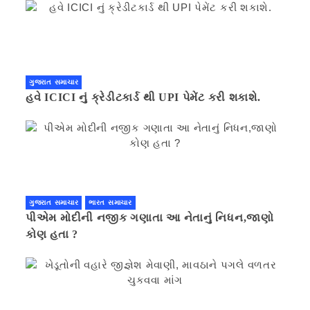
ગુજરાત સમાચાર
હવે ICICI નું ક્રેડીટકાર્ડ થી UPI પેમેંટ કરી શકાશે.
ગુજરાત સમાચાર
ભારત સમાચાર
પીએમ મોદીની નજીક ગણાતા આ નેતાનું નિધન,જાણો
કોણ હતા ?