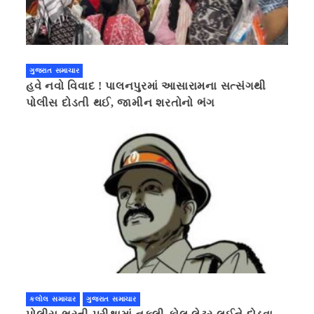
ગુજરાત સમાચાર
હવે નવો વિવાદ ! પાલનપુરમાં આસારામના સત્સંગથી
પોલીસ દોડતી થઈ, જામીન શરતોનો ભંગ
કલોલ સમાચાર
ગુજરાત સમાચાર