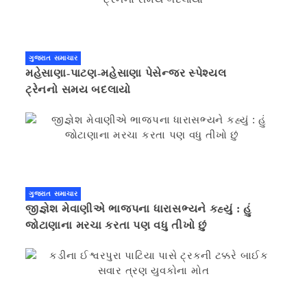
ગુજરાત સમાચાર
મહેસાણા-પાટણ-મહેસાણા પેસેન્જર સ્પેશ્યલ
ટ્રેનનો સમય બદલાયો
ગુજરાત સમાચાર
જીજ્ઞેશ મેવાણીએ ભાજપના ધારાસભ્યને કહ્યું : હું
જોટાણાના મરચા કરતા પણ વધુ તીખો છું