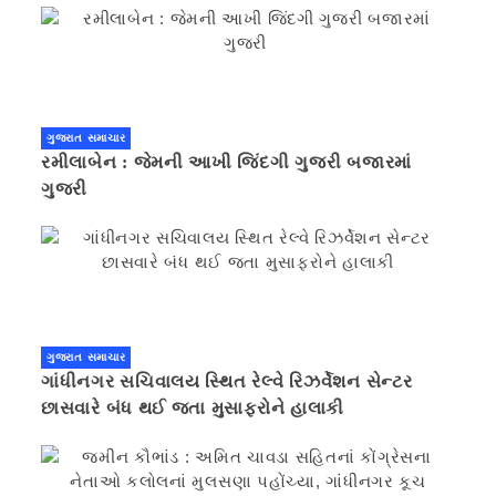
ગુજરાત સમાચાર
રમીલાબેન : જેમની આખી જિંદગી ગુજરી બજારમાં
ગુજરી
ગુજરાત સમાચાર
ગાંધીનગર સચિવાલય સ્થિત રેલ્વે રિઝર્વેશન સેન્ટર
છાસવારે બંધ થઈ જતા મુસાફરોને હાલાકી