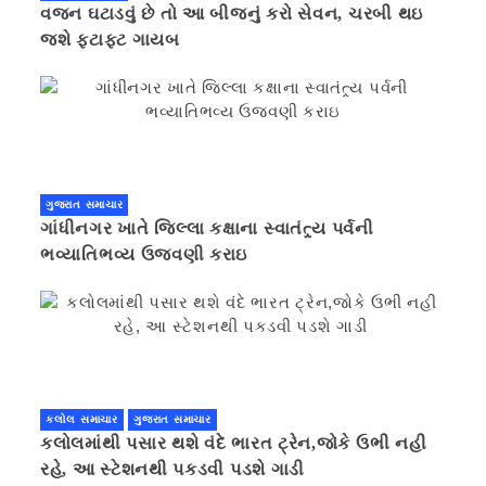
વજન ઘટાડવું છે તો આ બીજનું કરો સેવન, ચરબી થઇ
જશે ફટાફટ ગાયબ
ગુજરાત સમાચાર
ગાંધીનગર ખાતે જિલ્લા કક્ષાના સ્વાતંત્ર્ય પર્વની
ભવ્યાતિભવ્ય ઉજવણી કરાઇ
કલોલ સમાચાર
ગુજરાત સમાચાર
કલોલમાંથી પસાર થશે વંદે ભારત ટ્રેન,જોકે ઉભી નહી
રહે, આ સ્ટેશનથી પકડવી પડશે ગાડી