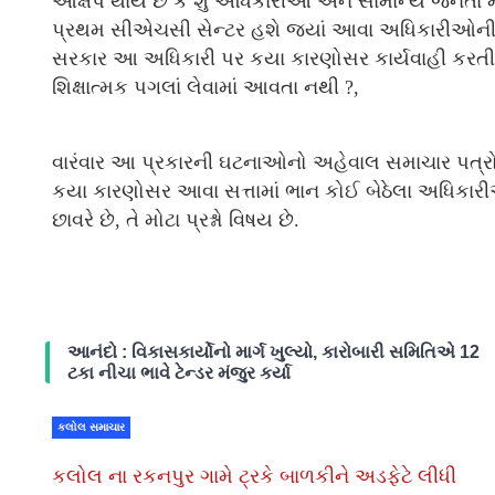
આક્ષેપ થાય છે કે શું અધિકારીઓ અને સામાન્ય જન
પ્રથમ સીએચસી સેન્ટર હશે જ્યાં આવા અધિકારીઓની 
સરકાર આ અધિકારી પર કયા કારણોસર કાર્યવાહી કરતી 
શિક્ષાત્મક પગલાં લેવામાં આવતા નથી ?,
વારંવાર આ પ્રકારની ઘટનાઓનો અહેવાલ સમાચાર પત્રોમ
કયા કારણોસર આવા સત્તામાં ભાન કોઈ બેઠેલા અધિકાર
છાવરે છે, તે મોટા પ્રશ્નો વિષય છે.
આનંદો : વિકાસકાર્યોનો માર્ગ ખુલ્યો, કારોબારી સમિતિએ 12
ટકા નીચા ભાવે ટેન્ડર મંજુર કર્યા
કલોલ સમાચાર
કલોલ ના રકનપુર ગામે ટ્રકે બાળકીને અડફેટે લીધી