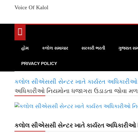
Voice Of Kalol
હોમ
કલોલ સમાચાર
સરકારી ભરતી
ગુજરાત સમ
PRIVACY POLICY
કલોલ સીએસસી સેન્ટર ખાતે કાર્યરત અધિકારી
અધિકારીઓ નિયમોના ધજાગરા ઉડાડતા જોવા મળ
કલોલ સીએસસી સેન્ટર ખાતે કાર્યરત અધિકારીઓ