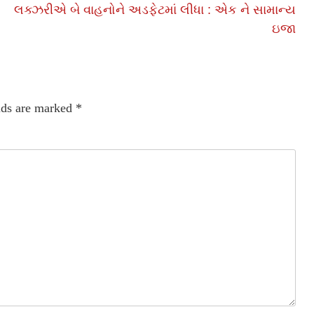
લક્ઝરીએ બે વાહનોને અડફેટમાં લીધા : એક ને સામાન્ય
ઇજા
lds are marked
*