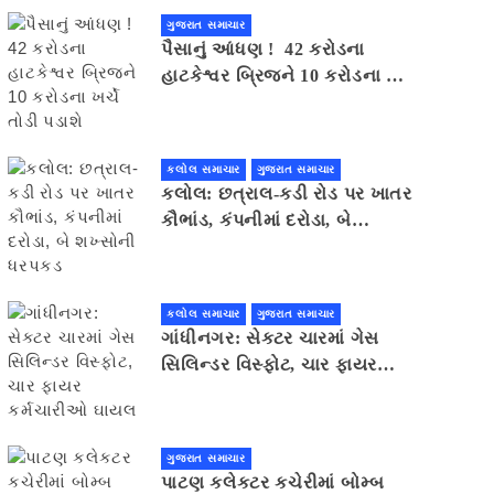
ગુજરાત સમાચાર
પૈસાનું આંધણ ! 42 કરોડના
હાટકેશ્વર બ્રિજને 10 કરોડના ખર્ચે
તોડી પડાશે
કલોલ સમાચાર
ગુજરાત સમાચાર
કલોલ: છત્રાલ-કડી રોડ પર ખાતર
કૌભાંડ, કંપનીમાં દરોડા, બે
શખ્સોની ધરપકડ
કલોલ સમાચાર
ગુજરાત સમાચાર
ગાંધીનગર: સેક્ટર ચારમાં ગેસ
સિલિન્ડર વિસ્ફોટ, ચાર ફાયર
કર્મચારીઓ ઘાયલ
ગુજરાત સમાચાર
પાટણ કલેકટર કચેરીમાં બોમ્બ