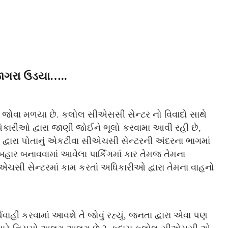
ાગરા ઉડયા…..
જોવા મળયા છે. કલોલ સીએસસી સેન્ટર નો વિવાદો સાથે
અધિકારીઓ દ્વારા જાણી જોઈને ભૂલો કરવામા આવી રહી છે,
વારા પોતાનું એકટીવા સીએચસી સેન્ટરની અંદરના ભાગમાં
 બહાર બનાવવામાં આવેલા પાર્કિંગમાં કાર તેમજ તેમના
ીએચસી સેન્ટરમાં કામ કરતાં અધિકારીઓ દ્વારા તેમના વાહનો
ાહી કરવામાં આવશે તે જોવું રહ્યું, જનતા દ્વારા એવા પણ