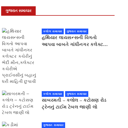
ગુજરાત સમાચાર
કલોલ સમાચાર
ગુજરાત સમાચાર
હથિયાર લાયસન્સની વિગતો
આપવા બાબતે ગાંધીનગર કલેક્ટર
કચેરીનું ભેદી મૌન,કલેક્ટર
કચેરીએ પ્રાઈવસીનું બહાનું ધરી
માહિતી છુપાવી
કલોલ સમાચાર
ગુજરાત સમાચાર
સાબરમતી – કલોલ – કટોસણ રોડ
ટ્રેનનું ટાઈમ ટેબલ જાણી લો
ગુજરાત સમાચાર