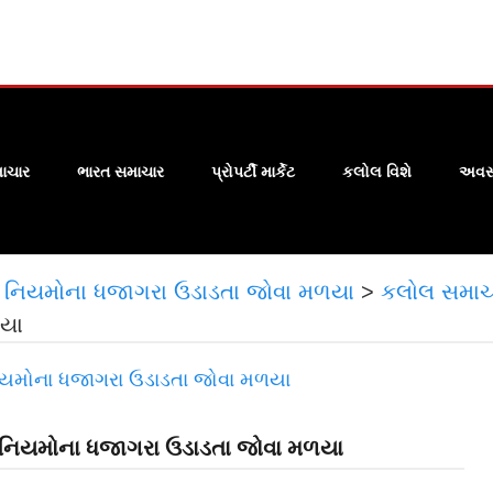
ાચાર
ભારત સમાચાર
પ્રોપર્ટી માર્કેટ
કલોલ વિશે
અવસા
ઓ નિયમોના ધજાગરા ઉડાડતા જોવા મળયા
>
કલોલ સમાચ
યા
 નિયમોના ધજાગરા ઉડાડતા જોવા મળયા