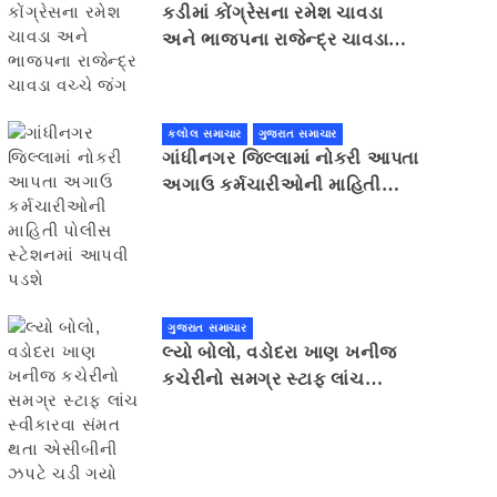
કડીમાં કોંગ્રેસના રમેશ ચાવડા
અને ભાજપના રાજેન્દ્ર ચાવડા
વચ્ચે જંગ
કલોલ સમાચાર
ગુજરાત સમાચાર
ગાંધીનગર જિલ્લામાં નોકરી આપતા
અગાઉ કર્મચારીઓની માહિતી
પોલીસ સ્ટેશનમાં આપવી પડશે
ગુજરાત સમાચાર
લ્યો બોલો, વડોદરા ખાણ ખનીજ
કચેરીનો સમગ્ર સ્ટાફ લાંચ
સ્વીકારવા સંમત થતા એસીબીની
ઝપટે ચડી ગયો