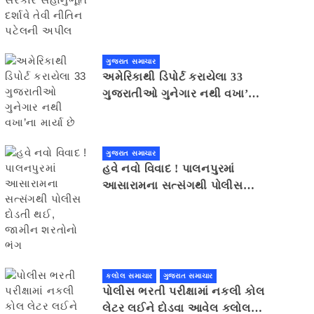
સહાનુભૂતિ દર્શાવે તેવી નીતિન
પટેલની અપીલ
ગુજરાત સમાચાર
અમેરિકાથી ડિપોર્ટ કરાયેલા 33
ગુજરાતીઓ ગુનેગાર નથી વખા’ના
માર્યા છે
ગુજરાત સમાચાર
હવે નવો વિવાદ ! પાલનપુરમાં
આસારામના સત્સંગથી પોલીસ
દોડતી થઈ, જામીન શરતોનો ભંગ
કલોલ સમાચાર
ગુજરાત સમાચાર
પોલીસ ભરતી પરીક્ષામાં નકલી કોલ
લેટર લઈને દોડવા આવેલ કલોલનો