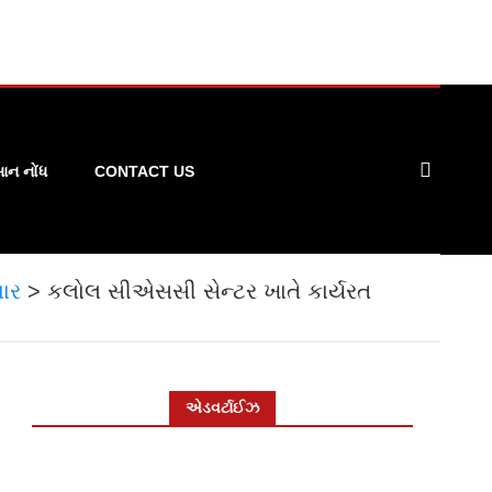
ન નોંધ
CONTACT US
ાર
>
કલોલ સીએસસી સેન્ટર ખાતે કાર્યરત
એડવર્ટાઈઝ