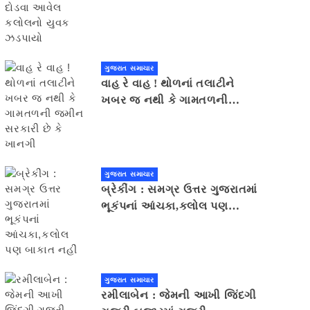
યુવક ઝડપાયો
ગુજરાત સમાચાર
વાહ રે વાહ ! થોળનાં તલાટીને
ખબર જ નથી કે ગામતળની
જમીન સરકારી છે કે ખાનગી
ગુજરાત સમાચાર
બ્રેકીંગ : સમગ્ર ઉત્તર ગુજરાતમાં
ભૂકંપનાં આંચકા,કલોલ પણ
બાકાત નહીં
ગુજરાત સમાચાર
રમીલાબેન : જેમની આખી જિંદગી