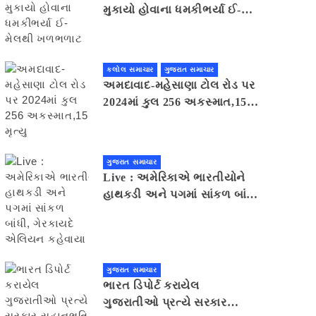
મુકાયો હોવાના ધમકીભર્યા ઈ-
મેલથી ખળભળાટ
કલોલ સમાચાર
ગુજરાત સમાચાર
અમદાવાદ-મહેસાણા ટોલ રોડ પર
2024માં કુલ 256 અકસ્માત,15
મૃત્યુ
ગુજરાત સમાચાર
Live : અમેરિકાએ ભારતીયોને
હાથકડી અને પગમાં સાંકળ બાંધી,
ગેરકાયદે એલિયન કહેવાયા
ગુજરાત સમાચાર
ભારત ડિપોર્ટ કરાયેલ
ગુજરાતીઓ પ્રત્યે સરકાર