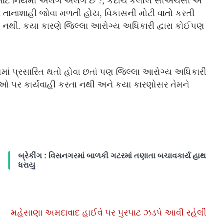
તા માટે નિયમો અલગ અલગ છે ?, કદાચ કલોલ સીએચસી એ
તાનાશાહી જોવા મળતી હોય, વિકાસની મોટી વાતો કરતી
નથી. કયા કારણે જિલ્લા આરોગ્ય અધિકારી દ્વારા કોઈપણ
ાં પ્રસારિત થતો હોવા છતાં પણ જિલ્લા આરોગ્ય અધિકારી
ીઓ પર કાર્યવાહી કરતા નથી અને કયા કારણોસર તેમને
બ્રેકીંગ : વિસનગરમાં બાળકી ગટરમાં તણાતા બચાવકાર્ય હાથ
ધરાયુ
મહેસાણા અમદાવાદ હાઈવે પર પુરપાટ ઝડપે આવી રહેલી