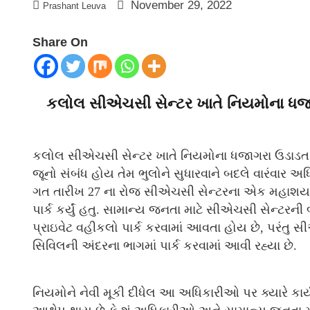
November 29, 2022
Prashant Leuva
Share On
કલોલ સીએચસી સેન્ટર ખાતે નિયમોના ધજ
કલોલ સીએચસી સેન્ટર ખાતે નિયમોના ધજાગરા ઉડાડત 
જૂનો સંબંધ હોય તેમ ભુલોને સુધારવાને બદલે વારંવાર 
ગત તારીખ 27 ના રોજ સીએચસી સેન્ટરના એક મહાશય દ્
પાર્ક કર્યું હતુ. સામાન્ય જનતા માટે સીએચસી સેન્ટરની
પ્રાઇવેટ વહીકલો પાર્ક કરવામાં આવતા હોય છે, પરંતુ સ
સિવિલની અંદરના ભાગમાં પાર્ક કરવામાં આવી રહ્યા છે.
નિયમોને નેવી મૂકી દીધેલ આ અધિકારીઓ પર ક્યારે કાર્યવ