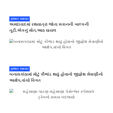
ગુજરાત સમાચાર
અમદાવાદમાં રથયાત્રા જોતા મકાનની બાલ્કની
તૂટી,એકનું મોત,આઠ ઘાયલ
ગુજરાત સમાચાર
બનાસકાંઠામાં મોટું કૌભાંડ થયું હોવાનો જીજ્ઞેશ મેવાણીનો
આક્ષેપ,વાંચો વિગત