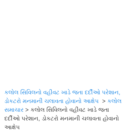
કલોલ સિવિલનો વહીવટ ખાડે જતા દર્દીઓ પરેશાન,
ડોકટરો મનમાની ચલાવતા હોવાનો આક્ષેપ
>
કલોલ
સમાચાર
>
કલોલ સિવિલનો વહીવટ ખાડે જતા
દર્દીઓ પરેશાન, ડોકટરો મનમાની ચલાવતા હોવાનો
આક્ષેપ