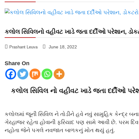
કલોલ સિવિલનો વહીવટ ખાડે જતા દર્દીઓ પરેશાન, ડોક
June 18, 2022
Prashant Leuva
Share On
કલોલ સિવિલ નો વહીવટ ખાડે જતા દર્દીઓ પરે
કલોલમાં જૂની સિવિલ ને તોડીને હવે નવું સામુહિક કેન્દ્ર બના
ગેરહાજર રહેતા હોવાની ફરિયાદ પણ સામે આવી છે. પરમ દિવસે
નહોતા જેને પગલે નવજાત બાળકનું મોત થયું હતું.