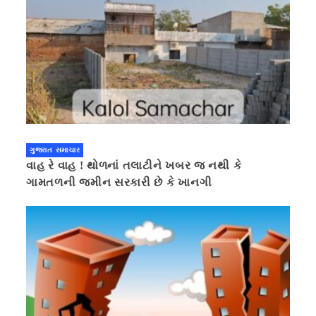
ગુજરાત સમાચાર
વાહ રે વાહ ! થોળનાં તલાટીને ખબર જ નથી કે
ગામતળની જમીન સરકારી છે કે ખાનગી