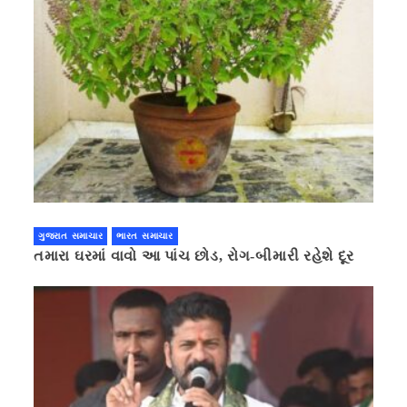
ગુજરાત સમાચાર
ભારત સમાચાર
તમારા ઘરમાં વાવો આ પાંચ છોડ, રોગ-બીમારી રહેશે દૂર