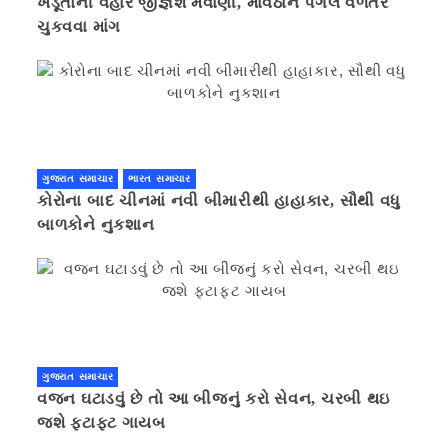
ખેડૂતોની વહારે જીજ્ઞેશ મેવાણી, માવઠાને પગલે વળતર
ચુકવવા માંગ
ગુજરાત સમાચાર
ભારત સમાચાર
કોરોના બાદ ચીનમાં નવી બીમારીથી હાહાકાર, સૌથી વધુ
બાળકોને નુકશાન
ગુજરાત સમાચાર
વજન ઘટાડવું છે તો આ બીજનું કરો સેવન, ચરબી થઇ
જશે ફટાફટ ગાયબ