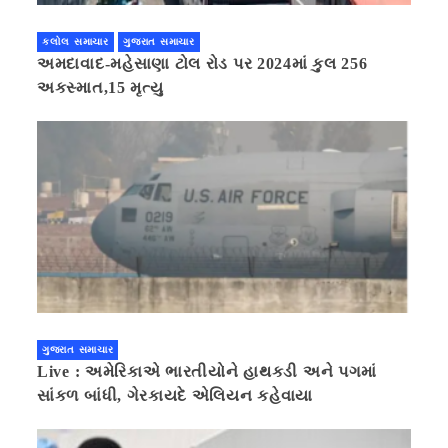
કલોલ સમાચાર
ગુજરાત સમાચાર
અમદાવાદ-મહેસાણા ટોલ રોડ પર 2024માં કુલ 256
અકસ્માત,15 મૃત્યુ
ગુજરાત સમાચાર
Live : અમેરિકાએ ભારતીયોને હાથકડી અને પગમાં
સાંકળ બાંધી, ગેરકાયદે એલિયન કહેવાયા