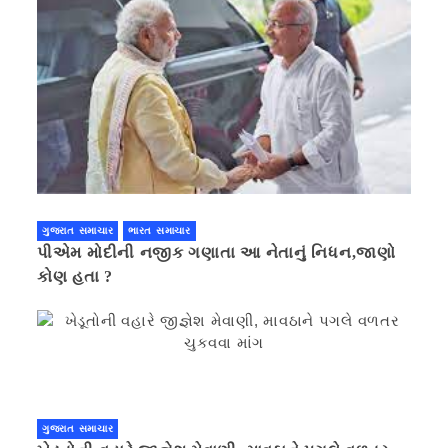
ગુજરાત સમાચાર
ભારત સમાચાર
પીએમ મોદીની નજીક ગણાતા આ નેતાનું નિધન,જાણો
કોણ હતા ?
ગુજરાત સમાચાર