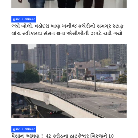
ગુજરાત સમાચાર
લ્યો બોલો, વડોદરા ખાણ ખનીજ કચેરીનો સમગ્ર સ્ટાફ
લાંચ સ્વીકારવા સંમત થતા એસીબીની ઝપટે ચડી ગયો
ગુજરાત સમાચાર
પૈસાનું આંધણ ! 42 કરોડના હાટકેશ્વર બ્રિજને 10