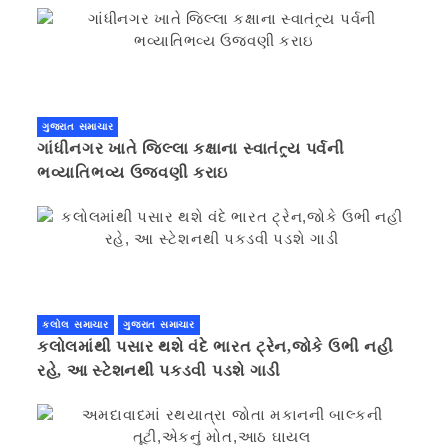
ગુજરાત સમાચાર
ગાંધીનગર ખાતે જિલ્લા કક્ષાના સ્વાતંત્ર્ય પર્વની
ભવ્યાતિભવ્ય ઉજવણી કરાઇ
કલોલ સમાચાર
ગુજરાત સમાચાર
કલોલમાંથી પસાર થશે વંદે ભારત ટ્રેન,જોકે ઉભી નહી
રહે, આ સ્ટેશનથી પકડવી પડશે ગાડી