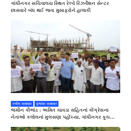
ગાંધીનગર સચિવાલય સ્થિત રેલ્વે રિઝર્વેશન સેન્ટર
છાસવારે બંધ થઈ જતા મુસાફરોને હાલાકી
કલોલ સમાચાર
ગુજરાત સમાચાર
જમીન કૌભાંડ : અમિત ચાવડા સહિતનાં કોંગ્રેસના
નેતાઓ કલોલનાં મુલસણા પહોંચ્યા, ગાંધીનગર કૂચ
કરવાની ચિમકી