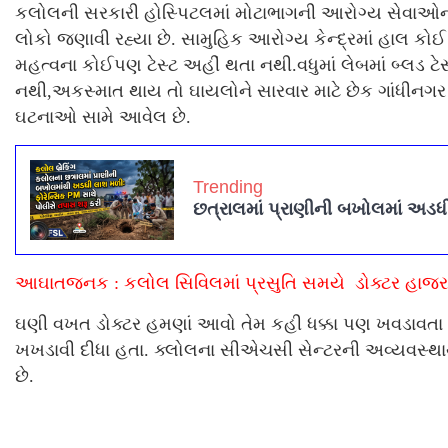
કલોલની સરકારી હોસ્પિટલમાં મોટાભાગની આરોગ્ય સેવાઓનો 
લોકો જણાવી રહ્યા છે. સામુહિક આરોગ્ય કેન્દ્રમાં હાલ 
મહત્વના કોઈપણ ટેસ્ટ અહીં થતા નથી.વધુમાં લેબમાં બ્લડ 
નથી,અકસ્માત થાય તો ઘાયલોને સારવાર માટે છેક ગાંધીનગર અ
ઘટનાઓ સામે આવેલ છે.
Trending
છત્રાલમાં પ્રાણીની બખોલમાં અડધી
આઘાતજનક : કલોલ સિવિલમાં પ્રસુતિ સમયે ડોક્ટર હાજર 
ઘણી વખત ડોક્ટર હમણાં આવો તેમ કહી ધક્કા પણ ખવડાવતા 
ખખડાવી દીધા હતા. ક્લોલના સીએચસી સેન્ટરની અવ્યવસ્થાથી દ
છે.