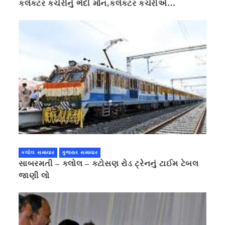
કલેક્ટર કચેરીનું ભેદી મૌન,કલેક્ટર કચેરીએ
પ્રાઈવસીનું બહાનું ધરી માહિતી છુપાવી
કલોલ સમાચાર
ગુજરાત સમાચાર
સાબરમતી – કલોલ – કટોસણ રોડ ટ્રેનનું ટાઈમ ટેબલ
જાણી લો