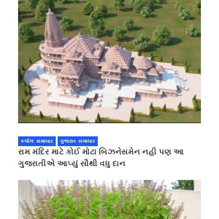
કલોલ સમાચાર
ગુજરાત સમાચાર
રામ મંદિર માટે કોઈ મોટા બિઝનેસમેન નહી પણ આ
ગુજરાતીએ આપ્યું સૌથી વધુ દાન