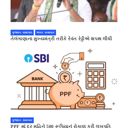
ગુજરાત સમાચાર
ભારત સમાચાર
તેલંગાણાના મુખ્યમંત્રી તરીકે રેવંત રેડ્ડીએ શપથ લીધી
ગુજરાત સમાચાર
PPF માં દર મહિને 500 રૂપિયાનું રોકાણ કરી લખપતિ