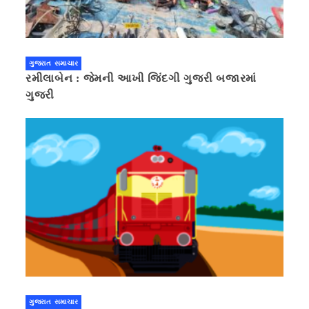
ગુજરાત સમાચાર
રમીલાબેન : જેમની આખી જિંદગી ગુજરી બજારમાં
ગુજરી
ગુજરાત સમાચાર