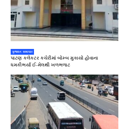
ગુજરાત સમાચાર
પાટણ કલેકટર કચેરીમાં બોમ્બ મુકાયો હોવાના
ધમકીભર્યા ઈ-મેલથી ખળભળાટ