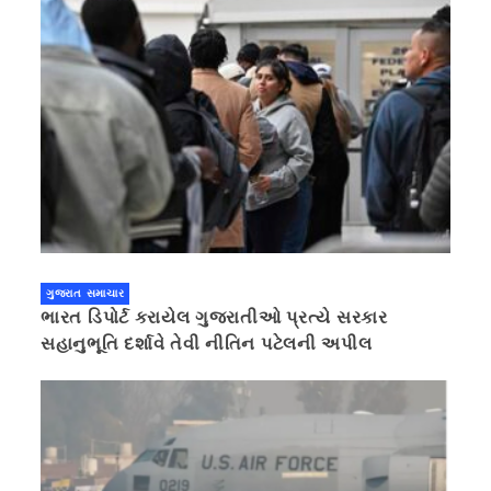
ગુજરાત સમાચાર
ભારત ડિપોર્ટ કરાયેલ ગુજરાતીઓ પ્રત્યે સરકાર
સહાનુભૂતિ દર્શાવે તેવી નીતિન પટેલની અપીલ