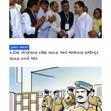
ગુજરાત સમાચાર
કડીમાં કોંગ્રેસના રમેશ ચાવડા અને ભાજપના રાજેન્દ્ર
ચાવડા વચ્ચે જંગ