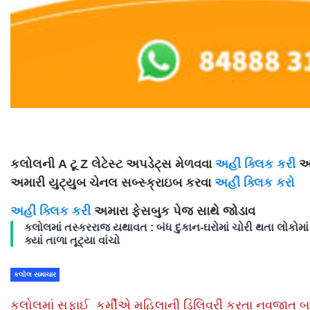
કલોલની A ટૂ Z લેટેસ્ટ અપડેટ્સ મેળવવા
અહીં ક્લિક કરી
અમ
અમારી યુટ્યુબ ચેનલ સબ્સ્ક્રાઇબ કરવા
અહીં ક્લિક કરો
અહીં ક્લિક કરી
અમારા ફેસબુક પેજ સાથે જોડાવ
કલોલમાં તસ્કરરાજ યથાવત : બંધ દુકાન-ઘરોમાં ચોરી થતા લોકોમાં 
ક્યાં તાળા તૂટ્યા વાંચો
કલોલ સમાચાર
કલોલમાં સફાઈ કર્મીએ મહિલાની ડિલિવરી કરતા નવજાત બ