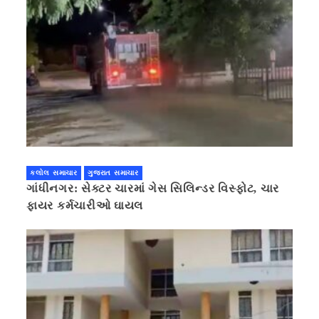
કલોલ સમાચાર
ગુજરાત સમાચાર
ગાંધીનગર: સેક્ટર ચારમાં ગેસ સિલિન્ડર વિસ્ફોટ, ચાર
ફાયર કર્મચારીઓ ઘાયલ