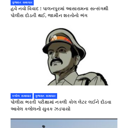
ગુજરાત સમાચાર
હવે નવો વિવાદ ! પાલનપુરમાં આસારામના સત્સંગથી
પોલીસ દોડતી થઈ, જામીન શરતોનો ભંગ
કલોલ સમાચાર
ગુજરાત સમાચાર
પોલીસ ભરતી પરીક્ષામાં નકલી કોલ લેટર લઈને દોડવા
આવેલ કલોલનો યુવક ઝડપાયો