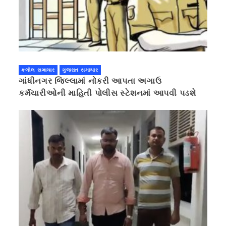
કલોલ સમાચાર
ગુજરાત સમાચાર
ગાંધીનગર જિલ્લામાં નોકરી આપતા અગાઉ
કર્મચારીઓની માહિતી પોલીસ સ્ટેશનમાં આપવી પડશે