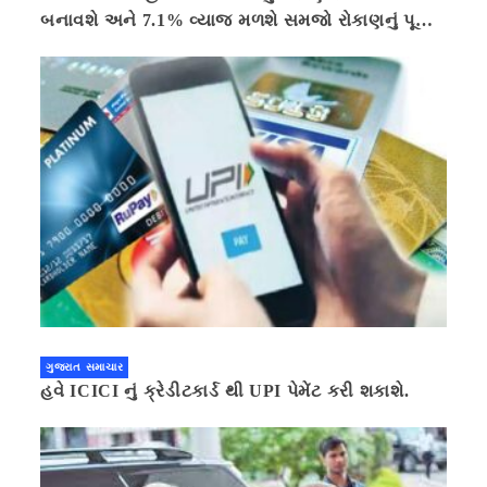
બનાવશે અને 7.1% વ્યાજ મળશે સમજો રોકાણનું પૂરું
ગણિત .નવી દિલ્હી 41 મિનીટ પહેલા.
ગુજરાત સમાચાર
હવે ICICI નું ક્રેડીટકાર્ડ થી UPI પેમેંટ કરી શકાશે.