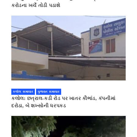
કરોડના ખર્ચે તોડી પડાશે
કલોલ સમાચાર
ગુજરાત સમાચાર
કલોલ: છત્રાલ-કડી રોડ પર ખાતર કૌભાંડ, કંપનીમાં
દરોડા, બે શખ્સોની ધરપકડ