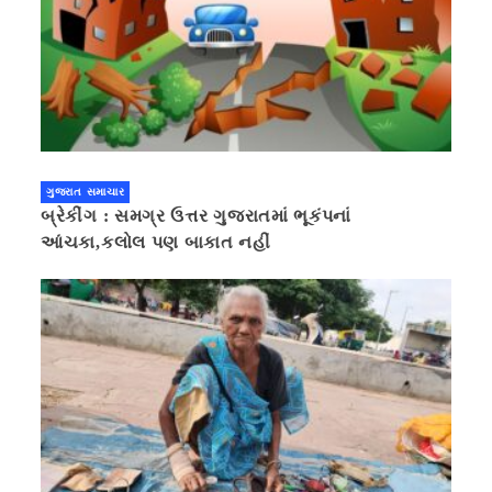
ગુજરાત સમાચાર
બ્રેકીંગ : સમગ્ર ઉત્તર ગુજરાતમાં ભૂકંપનાં
આંચકા,કલોલ પણ બાકાત નહીં