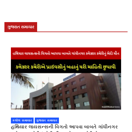
ગુજરાત સમાચાર
કલોલ સમાચાર
ગુજરાત સમાચાર
હથિયાર લાયસન્સની વિગતો આપવા બાબતે ગાંધીનગર