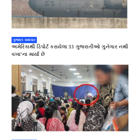
ગુજરાત સમાચાર
અમેરિકાથી ડિપોર્ટ કરાયેલા 33 ગુજરાતીઓ ગુનેગાર નથી
વખા’ના માર્યા છે