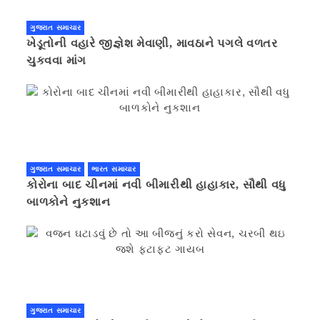
ગુજરાત સમાચાર
ખેડૂતોની વહારે જીજ્ઞેશ મેવાણી, માવઠાને પગલે વળતર
ચુકવવા માંગ
ગુજરાત સમાચાર
ભારત સમાચાર
કોરોના બાદ ચીનમાં નવી બીમારીથી હાહાકાર, સૌથી વધુ
બાળકોને નુકશાન
ગુજરાત સમાચાર