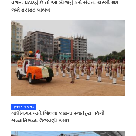
વજન ઘટાડવું છે તો આ બીજનું કરો સેવન, ચરબી થઇ
જશે ફટાફટ ગાયબ
ગુજરાત સમાચાર
ગાંધીનગર ખાતે જિલ્લા કક્ષાના સ્વાતંત્ર્ય પર્વની
ભવ્યાતિભવ્ય ઉજવણી કરાઇ