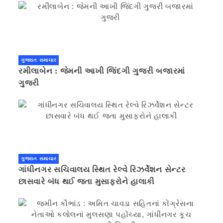
ગુજરાત સમાચાર
રમીલાબેન : જેમની આખી જિંદગી ગુજરી બજારમાં
ગુજરી
ગુજરાત સમાચાર
ગાંધીનગર સચિવાલય સ્થિત રેલ્વે રિઝર્વેશન સેન્ટર
છાસવારે બંધ થઈ જતા મુસાફરોને હાલાકી