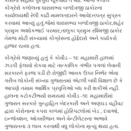
કોરોના સહાય પુરેપુરી ચૂકવાય તે માટે આજે કલોલ
કોંગ્રેસે કલોલના ધારાસભ્ય બળદેવજી ઠાકોરના
કાર્યાલયથી રેલી કાઢી મામલતદારને આવેદનપત્ર સુપ્રત
કરવામાં આવ્યું હતું.જેમાં ધારાસભ્ય બળદેવજી ઠાકોર,શહેર
પ્રમુખ અશોકભાઈ પરમાર,તાલુકા પ્રમુખ રશ્મિજી ઠાકોર
તેમજ મોટી સંખ્યામાં કોંગ્રેસના હોદ્દેદારો અને કાર્યકરો
હાજર રહ્યા હતા.
કોંગ્રેસે જણાવ્યું હતું કે કોવીડ – ૧૯ મહામારી હાલમાં
ઝડપી ફેલાવો રોકવા માટે તાત્કાલિક ગંભીર પગલાં લેવાની
સરકારને ફરજ પડી છે.રોજીદી આવક ઉપર નિર્ભર એવા
ગરીબ લોકોની સંખ્યા ગુજરાતમાં એટલી બધી વિશાળ છે કે
આપણે તમામ આર્થિક પ્રવૃત્તિઓ બંધ કરી શકીએ નહી.
હાલના કટોકટીભર્યા સમયમાં કોવીડ -૧૯ મહામારીમાં
ગુજરાત સરકારે ગુન્હાહિત બેદરકારી અને અણઘડ વહીવટ
દ્વારા કોરોનાના કપરા કાળમાં હોસ્પિટલોમાં બેડ , દવાઓ,
ઇન્જેક્શન, ઓક્સીજન અને વેન્ટીલેટરના અભાવે
ગુજરાતના ૩ લાખ કરતાથી વધુ લોકોના મૃત્યુ થયા હતા.