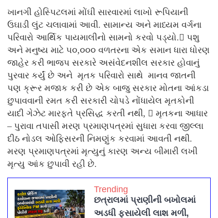
ખાનગી હોસ્પિટલમાં મોંઘી સારવારમાં લાખો રૂપિયાની
ઉઘાડી લુંટ ચલાવામાં આવી. સામાન્ય અને માધ્યમ વર્ગના
પરિવારો આર્થિક પાયમાલીનો સામનો કરવો પડ્યો. પશુ
અને મનુષ્ય માટે ૫૦,૦૦૦ વળતરના એક સમાન ધારા ધોરણ
જાહેર કરી ભાજપ સરકારે અસંવેદનશીલ સરકાર હોવાનું
પુરવાર કર્યું છે અને મૃતક પરિવારો સાથે માનવ જાતની
પણ ક્રૂર મજાક કરી છે એક બાજુ સરકાર મોતના આંકડા
છુપાવવાની રમત કરી સરકારી ચોપડે નોંધાયેલ મૃતકોની
યાદી ગેઝેટ મારફતે પ્રસિદ્ધ કરતી નથી,  મૃતકના આધાર
– પુરાવા તપાસી મરણ પ્રમાણપત્રમાં સુધારા કરવા જીલ્લા
દીઠ નોડલ ઓફિસરની નિમણુંક કરવામાં આવતી નથી.
મરણ પ્રમાણપત્રમાં મૃત્યુનું કારણ અન્ય બીમારી લખી
મૃત્યુ આંક છુપાવી રહી છે.
Trending
છત્રાલમાં પ્રાણીની બખોલમાં
અડધી ફસાયેલી લાશ મળી,