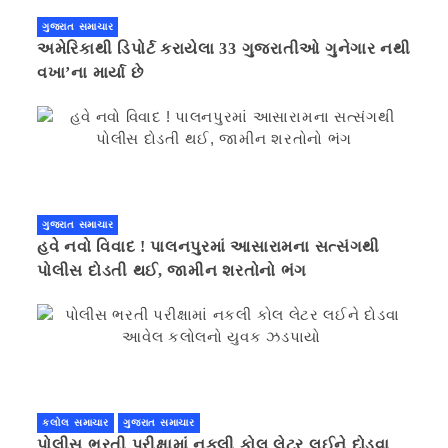
ગુજરાત સમાચાર
અમેરિકાથી ડિપોર્ટ કરાયેલા 33 ગુજરાતીઓ ગુનેગાર નથી
વખા’ના માર્યા છે
ગુજરાત સમાચાર
હવે નવો વિવાદ ! પાલનપુરમાં આસારામના સત્સંગથી
પોલીસ દોડતી થઈ, જામીન શરતોનો ભંગ
કલોલ સમાચાર
ગુજરાત સમાચાર
પોલીસ ભરતી પરીક્ષામાં નકલી કોલ લેટર લઈને દોડવા