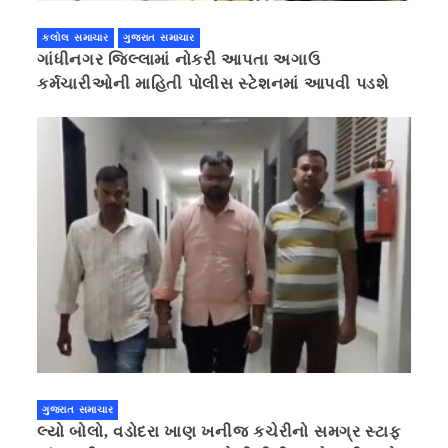
કલોલ સમાચાર
ગુજરાત સમાચાર
ગાંધીનગર જિલ્લામાં નોકરી આપતા અગાઉ
કર્મચારીઓની માહિતી પોલીસ સ્ટેશનમાં આપવી પડશે
ગુજરાત સમાચાર
લ્યો બોલો, વડોદરા ખાણ ખનીજ કચેરીનો સમગ્ર સ્ટાફ