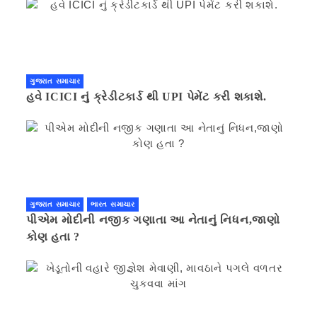
ગુજરાત સમાચાર
હવે ICICI નું ક્રેડીટકાર્ડ થી UPI પેમેંટ કરી શકાશે.
ગુજરાત સમાચાર
ભારત સમાચાર
પીએમ મોદીની નજીક ગણાતા આ નેતાનું નિધન,જાણો
કોણ હતા ?