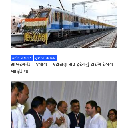
કલોલ સમાચાર
ગુજરાત સમાચાર
સાબરમતી – કલોલ – કટોસણ રોડ ટ્રેનનું ટાઈમ ટેબલ
જાણી લો