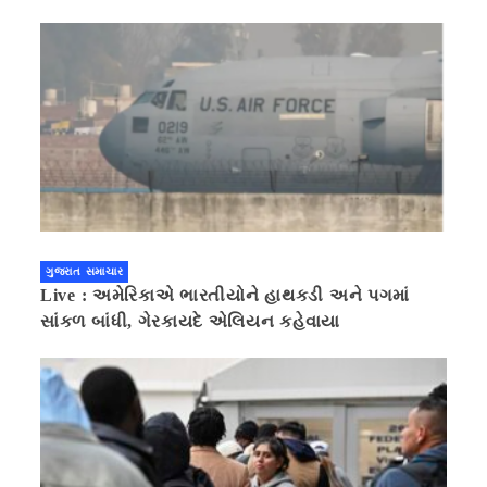
ગુજરાત સમાચાર
Live : અમેરિકાએ ભારતીયોને હાથકડી અને પગમાં
સાંકળ બાંધી, ગેરકાયદે એલિયન કહેવાયા