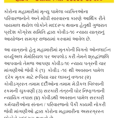
કોરોના મહામારીમાં મૃત્યુ પામેલા વ્યક્તિઓના
પરિવારજનોને અને મોંઘી સારવારના કારણે આર્થિક રીતે
પાયમાલ થયેલ લોકોને મદદરૂપ થવાના હેતુથી ગુજરાત
પ્રદેશ કોંગ્રેસ સમિતિ દ્વારા કોવીડ-૧૯ ન્યાય યાત્રાનું
આયોજન સમગ્ર રાજ્યમાં કરવામાં આવેલ છે.
આ યાત્રાનો હેતુ મહામારીમાં મૃતકોની વિગતો ઓનલાઈન
વર્ચ્યુઅલ મેમોરિયલ પર અપલોડ કરી તેમને શ્રદ્ધાંજલિ
આપવાનો તેમજ આપણા કોવીડ-૧૯ ન્યાય પત્રની ચાર
માંગણીઓ જેવી કે (૧) કોવીડ -૧૯ થી અવસાન પામેલ
દરેક મૃતક માટે રૂપિયા ચાર લાખનું વળતર (૨)
કોવીડગ્રસ્ત તમામ દર્દીઓના તમામ મેડીકલ બિલ્સની
રકમની ચુકવણી (૩) સરકારી તંત્રની ઘોર નિષ્ફળતાની
ન્યાયિક તપાસ (૪) કોવીડથી અવસાન પામેલ સરકારી
કર્મચારીઓના સંતાન / પરિવારજનો પૈકી કાયમી નોકરી
જેવી માંગણીઓ દ્વારા કોરોના મહામારીના અસરગ્રસ્ત