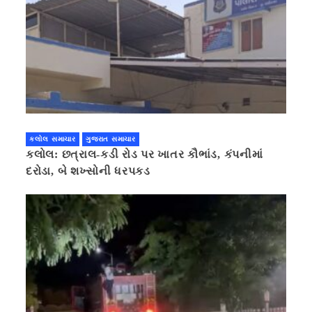
કલોલ સમાચાર
ગુજરાત સમાચાર
કલોલ: છત્રાલ-કડી રોડ પર ખાતર કૌભાંડ, કંપનીમાં
દરોડા, બે શખ્સોની ધરપકડ