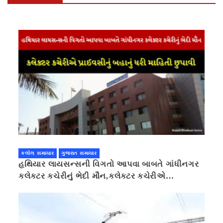
કલોલ સમાચાર
ગુજરાત સમાચાર
હથિયાર લાયસન્સની વિગતો આપવા બાબતે ગાંધીનગર
કલેક્ટર કચેરીનું ભેદી મૌન,કલેક્ટર કચેરીએ
પ્રાઈવસીનું બહાનું ધરી માહિતી છુપાવી