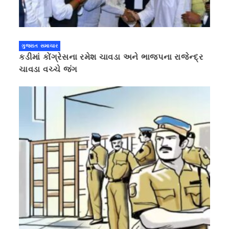
ગુજરાત સમાચાર
કડીમાં કોંગ્રેસના રમેશ ચાવડા અને ભાજપના રાજેન્દ્ર
ચાવડા વચ્ચે જંગ