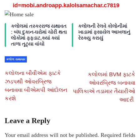
id=mobi.androapp.
kalolsamachar.c7819
કલોલમાં તસ્કરરાજ યથાવત
કલોલની રેલવે કોલોનીમાં
: બંધ દુકાન-ઘરોમાં ચોરી થતા
ખાડામાં ફસાયેલ આખલાનું
લોકોમાં ફફડાટ,ક્યાં ક્યાં
રેસ્ક્યુ કરાયું
તાળા તૂટ્યા વાંચો
કલોલ સમાચાર
કલોલના બીવીએમ ફાટકે
કલોલમાં BVM ફાટકે
ઝડપથી ઓવરબ્રિજ
ઓવરબ્રિજ બનાવવા
બનાવવા બીએમપી આંદોલન
પાલિકાએ તડામાર તૈયારીઓ
કરશે
આદરી
Leave a Reply
Your email address will not be published.
Required fields