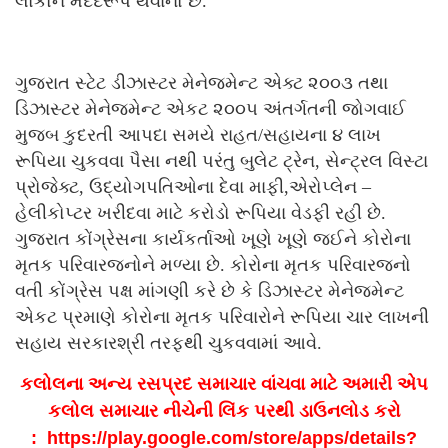
લોકોને મદદરૂપ થવાનો છે.
ગુજરાત સ્ટેટ ડીઝાસ્ટર મેનેજમેન્ટ એક્ટ ૨૦૦૩ તથા
ડિઝાસ્ટર મેનેજમેન્ટ એકટ ૨૦૦૫ અંતર્ગતની જોગવાઈ
મુજબ કુદરતી આપદા સમયે રાહત/સહાયના ૪ લાખ
રૂપિયા ચુકવવા પૈસા નથી પરંતુ બુલેટ ટ્રેન, સેન્ટ્રલ વિસ્ટા
પ્રોજેક્ટ, ઉદ્યોગપતિઓના દેવા માફી,એરોપ્લેન –
હેલીકોપ્ટર ખરીદવા માટે કરોડો રૂપિયા વેડફી રહી છે.
ગુજરાત કોંગ્રેસના કાર્યકર્તાઓ ખૂણે ખૂણે જઈને કોરોના
મૃતક પરિવારજનોને મળ્યા છે. કોરોના મૃતક પરિવારજનો
વતી કોંગ્રેસ પક્ષ માંગણી કરે છે કે ડિઝાસ્ટર મેનેજમેન્ટ
એકટ પ્રમાણે કોરોના મૃતક પરિવારોને રૂપિયા ચાર લાખની
સહાય સરકારશ્રી તરફથી ચુકવવામાં આવે.
કલોલના અન્ય રસપ્રદ સમાચાર વાંચવા માટે અમારી એપ
કલોલ સમાચાર નીચેની લિંક પરથી ડાઉનલોડ કરો
:
https://play.google.com/store/
apps/details?