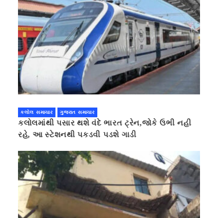
કલોલ સમાચાર
ગુજરાત સમાચાર
કલોલમાંથી પસાર થશે વંદે ભારત ટ્રેન,જોકે ઉભી નહી
રહે, આ સ્ટેશનથી પકડવી પડશે ગાડી