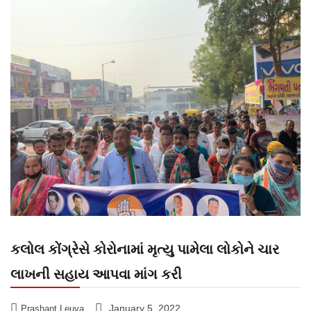
કલોલ કોંગ્રેસે કોરોનામાં મૃત્યુ પામેલા લોકોને ચાર
લાખની સહાય આપવા માંગ કરી
January 5, 2022
Prashant Leuva