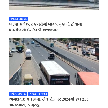
ગુજરાત સમાચાર
પાટણ કલેકટર કચેરીમાં બોમ્બ મુકાયો હોવાના
ધમકીભર્યા ઈ-મેલથી ખળભળાટ
કલોલ સમાચાર
ગુજરાત સમાચાર
અમદાવાદ-મહેસાણા ટોલ રોડ પર 2024માં કુલ 256
અકસ્માત,15 મૃત્યુ