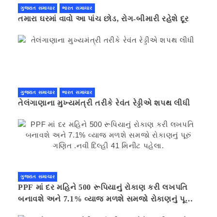
ગુજરાત સમાચાર
ભારત સમાચાર
તમારા ઘરમાં વાવો આ પાંચ છોડ, રોગ-બીમારી રહેશે દૂર
ગુજરાત સમાચાર
ભારત સમાચાર
તેલંગાણાના મુખ્યમંત્રી તરીકે રેવંત રેડ્ડીએ શપથ લીધી
ગુજરાત સમાચાર
PPF માં દર મહિને 500 રૂપિયાનું રોકાણ કરી લખપતિ
બનાવશે અને 7.1% વ્યાજ મળશે સમજો રોકાણનું પૂરું
ગણિત .નવી દિલ્હી 41 મિનીટ પહેલા.