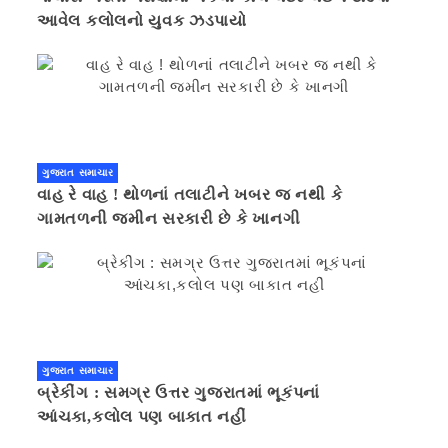
આવેલ કલોલનો યુવક ઝડપાયો
ગુજરાત સમાચાર
વાહ રે વાહ ! થોળનાં તલાટીને ખબર જ નથી કે
ગામતળની જમીન સરકારી છે કે ખાનગી
ગુજરાત સમાચાર
બ્રેકીંગ : સમગ્ર ઉત્તર ગુજરાતમાં ભૂકંપનાં
આંચકા,કલોલ પણ બાકાત નહીં