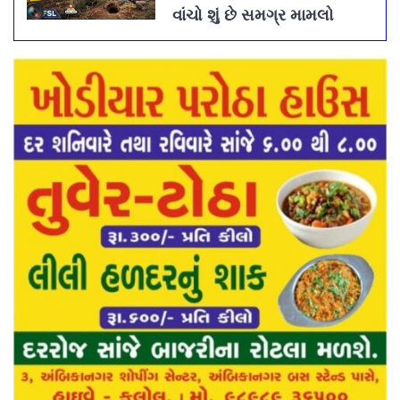
વાંચો શું છે સમગ્ર મામલો