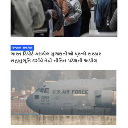
ગુજરાત સમાચાર
ભારત ડિપોર્ટ કરાયેલ ગુજરાતીઓ પ્રત્યે સરકાર
સહાનુભૂતિ દર્શાવે તેવી નીતિન પટેલની અપીલ