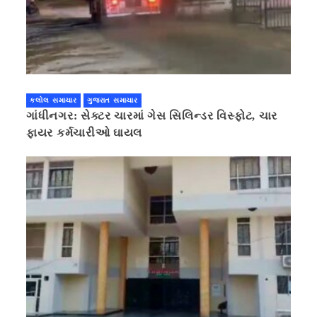
કલોલ સમાચાર
ગુજરાત સમાચાર
ગાંધીનગર: સેક્ટર ચારમાં ગેસ સિલિન્ડર વિસ્ફોટ, ચાર
ફાયર કર્મચારીઓ ઘાયલ