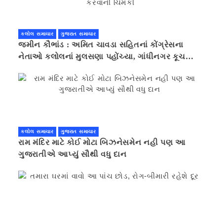
કલોલ સમાચાર
ગુજરાત સમાચાર
જમીન કૌભાંડ : અમિત ચાવડા સહિતનાં કોંગ્રેસના
નેતાઓ કલોલનાં મુલસણા પહોંચ્યા, ગાંધીનગર કૂચ
કરવાની ચિમકી
કલોલ સમાચાર
ગુજરાત સમાચાર
રામ મંદિર માટે કોઈ મોટા બિઝનેસમેન નહી પણ આ
ગુજરાતીએ આપ્યું સૌથી વધુ દાન