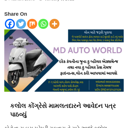
Share On
કલોલ કોંગ્રેસે મામલતદારને આવેદન પત્ર
પાઠવ્યું