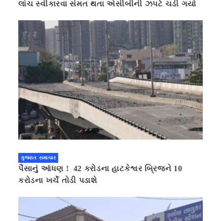
લાંચ સ્વીકારવા સંમત થતા એસીબીની ઝપટે ચડી ગયો
ગુજરાત સમાચાર
પૈસાનું આંધણ ! 42 કરોડના હાટકેશ્વર બ્રિજને 10
કરોડના ખર્ચે તોડી પડાશે