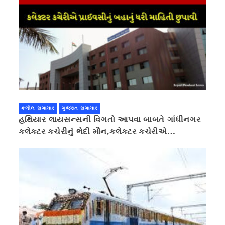
કલોલ સમાચાર
ગુજરાત સમાચાર
હથિયાર લાયસન્સની વિગતો આપવા બાબતે ગાંધીનગર
કલેક્ટર કચેરીનું ભેદી મૌન,કલેક્ટર કચેરીએ
પ્રાઈવસીનું બહાનું ધરી માહિતી છુપાવી