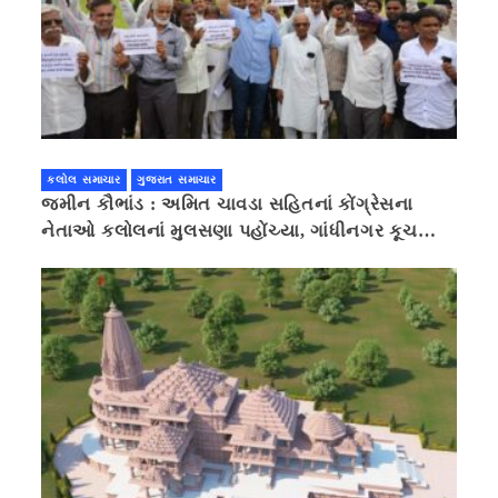
કલોલ સમાચાર
ગુજરાત સમાચાર
જમીન કૌભાંડ : અમિત ચાવડા સહિતનાં કોંગ્રેસના
નેતાઓ કલોલનાં મુલસણા પહોંચ્યા, ગાંધીનગર કૂચ
કરવાની ચિમકી