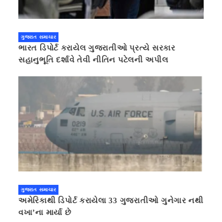
ગુજરાત સમાચાર
ભારત ડિપોર્ટ કરાયેલ ગુજરાતીઓ પ્રત્યે સરકાર
સહાનુભૂતિ દર્શાવે તેવી નીતિન પટેલની અપીલ
ગુજરાત સમાચાર
અમેરિકાથી ડિપોર્ટ કરાયેલા 33 ગુજરાતીઓ ગુનેગાર નથી
વખા’ના માર્યા છે