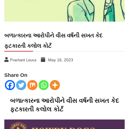
બળાત્કારના આરોપીને વીસ વર્ષની સખત કેદ
ફટકારતી કલોલ કોર્ટ
May 16, 2023
Prashant Leuva
Share On
બળાત્કારના આરોપીને વીસ વર્ષની સખત કેદ
ફટકારતી કલોલ કોર્ટ