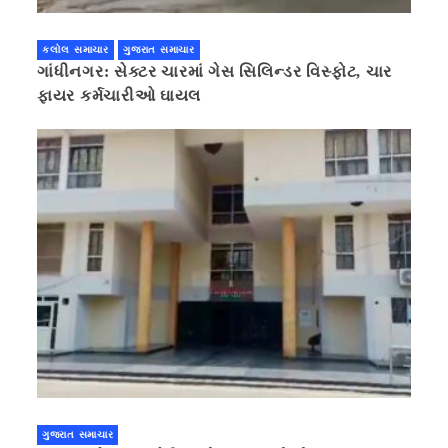
કલોલ સમાચાર
ગુજરાત સમાચાર
ગાંધીનગર: સેક્ટર ચારમાં ગેસ સિલિન્ડર વિસ્ફોટ, ચાર
ફાયર કર્મચારીઓ ઘાયલ
ગુજરાત સમાચાર