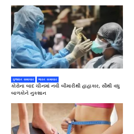
ગુજરાત સમાચાર
ભારત સમાચાર
કોરોના બાદ ચીનમાં નવી બીમારીથી હાહાકાર, સૌથી વધુ
બાળકોને નુકશાન