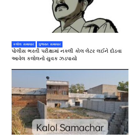
કલોલ સમાચાર
ગુજરાત સમાચાર
પોલીસ ભરતી પરીક્ષામાં નકલી કોલ લેટર લઈને દોડવા
આવેલ કલોલનો યુવક ઝડપાયો