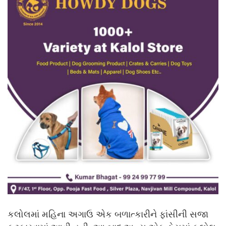
કલોલમાં મહિના અગાઉ એક બળાત્કારીને ફાંસીની સજા