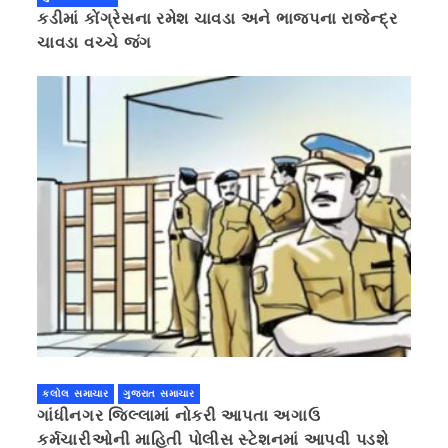
કડીમાં કોંગ્રેસના રમેશ ચાવડા અને ભાજપના રાજેન્દ્ર
ચાવડા વચ્ચે જંગ
કલોલ સમાચાર
ગુજરાત સમાચાર
ગાંધીનગર જિલ્લામાં નોકરી આપતા અગાઉ
કર્મચારીઓની માહિતી પોલીસ સ્ટેશનમાં આપવી પડશે