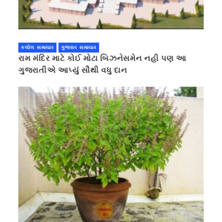
કલોલ સમાચાર
ગુજરાત સમાચાર
રામ મંદિર માટે કોઈ મોટા બિઝનેસમેન નહી પણ આ
ગુજરાતીએ આપ્યું સૌથી વધુ દાન