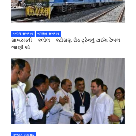
કલોલ સમાચાર
ગુજરાત સમાચાર
સાબરમતી – કલોલ – કટોસણ રોડ ટ્રેનનું ટાઈમ ટેબલ
જાણી લો
ગુજરાત સમાચાર