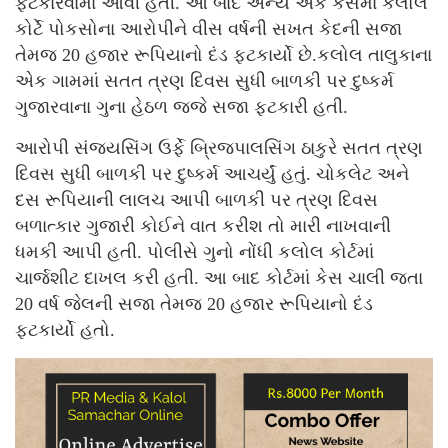
ફટકારવામાં આવી હતી. આ બાદ અન્ય એક કેસમાં કલોલ
કોર્ટે પોકસોના આરોપીને વીસ વર્ષની સખત કેદની સજા
તેમજ 20 હજાર રૂપિયાનો દંડ ફટકાર્યો છે.કલોલ તાલુકાના
એક ગામમાં સતત ત્રણ દિવસ સુધી બાળકી પર દુષ્કર્મ
ગુજારવાના ગુના હેઠળ જજે સજા ફટકારી હતી.
આરોપી સંજયસિંગ ઉર્ફે બ્રિજપાલસિંગ ઠાકુરે સતત ત્રણ
દિવસ સુધી બાળકી પર દુષ્કર્મ આચર્યું હતું. ચોકલેટ અને
દસ રૂપિયાની લાલચ આપી બાળકી પર ત્રણ દિવસ
બળાત્કાર ગુજારી કોઈને વાત કરીશ તો મારી નાખવાની
ધમકી આપી હતી. પોલીસે ગુનો નોંધી કલોલ કોર્ટમાં
ચાર્જશીટ દાખલ કરી હતી. આ બાદ કોર્ટમાં કેસ ચાલી જતા
20 વર્ષ જેલની સજા તેમજ 20 હજાર રૂપિયાનો દંડ
ફટકાર્યો હતો.