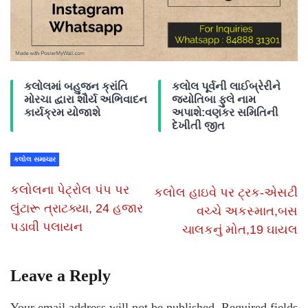
કલોલમાં બહુજન ક્રાંતિ
કલોલ પૂર્વની લાઈબ્રેરીને
મોરચા દ્વારા શૌર્ય અભિવાદન
જ્યોતિબા ફુલે નામ
કાર્યક્રમ યોજાશે
અપાશે:વણકર સમિતિની
દેખીતી જીત
કલોલ સમાચાર
કલોલના પેટ્રોલ પંપ પર
કલોલ હાઇવે પર ટ્રક-એસટી
લુંટારૂ ત્રાટક્યા, 24 હજાર
વચ્ચે અકસ્માત,બસ
પડાવી પલાયન
ચાલકનું મોત,19 ઘાયલ
Leave a Reply
Your email address will not be published.
Required fields