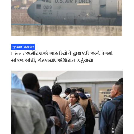
ગુજરાત સમાચાર
Live : અમેરિકાએ ભારતીયોને હાથકડી અને પગમાં
સાંકળ બાંધી, ગેરકાયદે એલિયન કહેવાયા