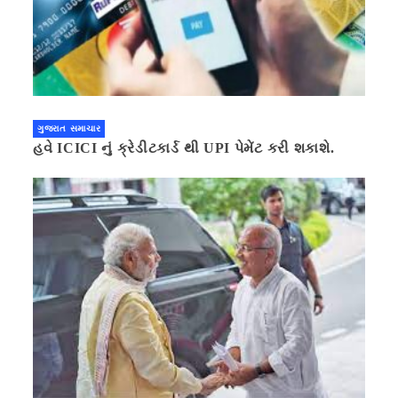
ગુજરાત સમાચાર
હવે ICICI નું ક્રેડીટકાર્ડ થી UPI પેમેંટ કરી શકાશે.