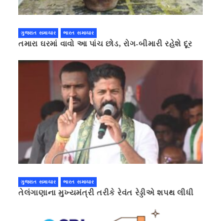
ગુજરાત સમાચાર
ભારત સમાચાર
તમારા ઘરમાં વાવો આ પાંચ છોડ, રોગ-બીમારી રહેશે દૂર
ગુજરાત સમાચાર
ભારત સમાચાર
તેલંગાણાના મુખ્યમંત્રી તરીકે રેવંત રેડ્ડીએ શપથ લીધી