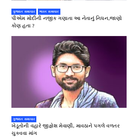
ગુજરાત સમાચાર
ભારત સમાચાર
પીએમ મોદીની નજીક ગણાતા આ નેતાનું નિધન,જાણો
કોણ હતા ?
ગુજરાત સમાચાર
ખેડૂતોની વહારે જીજ્ઞેશ મેવાણી, માવઠાને પગલે વળતર
ચુકવવા માંગ