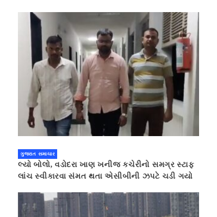
ગુજરાત સમાચાર
લ્યો બોલો, વડોદરા ખાણ ખનીજ કચેરીનો સમગ્ર સ્ટાફ
લાંચ સ્વીકારવા સંમત થતા એસીબીની ઝપટે ચડી ગયો