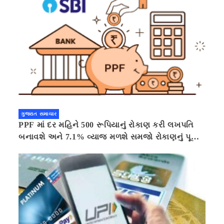
ગુજરાત સમાચાર
PPF માં દર મહિને 500 રૂપિયાનું રોકાણ કરી લખપતિ
બનાવશે અને 7.1% વ્યાજ મળશે સમજો રોકાણનું પૂરું
ગણિત .નવી દિલ્હી 41 મિનીટ પહેલા.