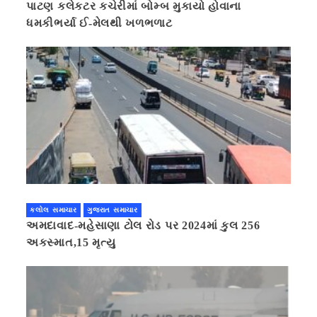
પાટણ કલેકટર કચેરીમાં બોમ્બ મુકાયો હોવાના
ધમકીભર્યા ઈ-મેલથી ખળભળાટ
કલોલ સમાચાર
ગુજરાત સમાચાર
અમદાવાદ-મહેસાણા ટોલ રોડ પર 2024માં કુલ 256
અકસ્માત,15 મૃત્યુ