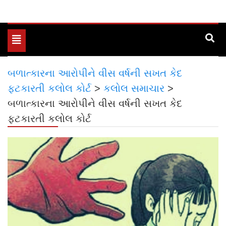
Toggle
navigation
બળાત્કારના આરોપીને વીસ વર્ષની સખત કેદ
ફટકારતી કલોલ કોર્ટ
>
કલોલ સમાચાર
>
બળાત્કારના આરોપીને વીસ વર્ષની સખત કેદ
ફટકારતી કલોલ કોર્ટ