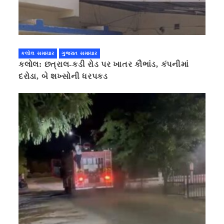
કલોલ સમાચાર
ગુજરાત સમાચાર
કલોલ: છત્રાલ-કડી રોડ પર ખાતર કૌભાંડ, કંપનીમાં
દરોડા, બે શખ્સોની ધરપકડ