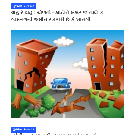
ગુજરાત સમાચાર
વાહ રે વાહ ! થોળનાં તલાટીને ખબર જ નથી કે
ગામતળની જમીન સરકારી છે કે ખાનગી
ગુજરાત સમાચાર