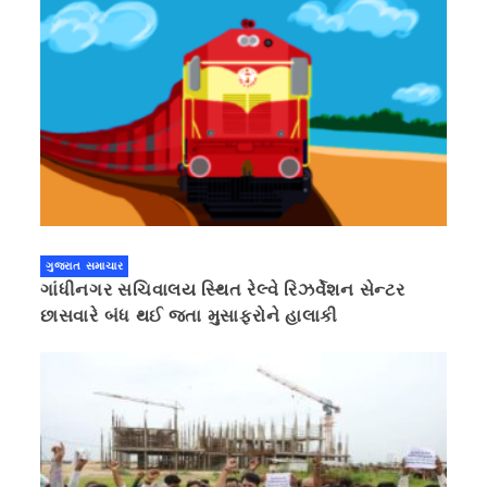
ગુજરાત સમાચાર
ગાંધીનગર સચિવાલય સ્થિત રેલ્વે રિઝર્વેશન સેન્ટર
છાસવારે બંધ થઈ જતા મુસાફરોને હાલાકી