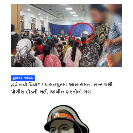
ગુજરાત સમાચાર
હવે નવો વિવાદ ! પાલનપુરમાં આસારામના સત્સંગથી
પોલીસ દોડતી થઈ, જામીન શરતોનો ભંગ