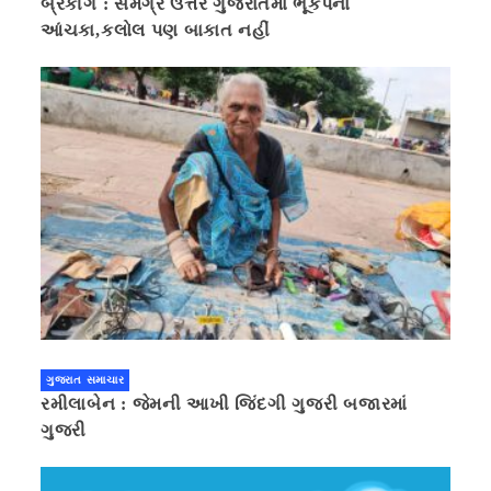
બ્રેકીંગ : સમગ્ર ઉત્તર ગુજરાતમાં ભૂકંપનાં
આંચકા,કલોલ પણ બાકાત નહીં
ગુજરાત સમાચાર
રમીલાબેન : જેમની આખી જિંદગી ગુજરી બજારમાં
ગુજરી