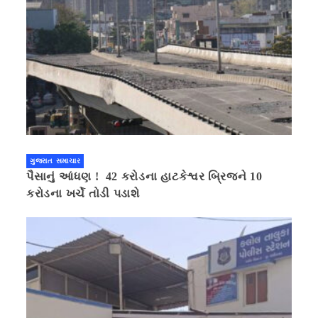
ગુજરાત સમાચાર
પૈસાનું આંધણ ! 42 કરોડના હાટકેશ્વર બ્રિજને 10
કરોડના ખર્ચે તોડી પડાશે