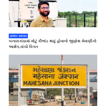
ગુજરાત સમાચાર
બનાસકાંઠામાં મોટું કૌભાંડ થયું હોવાનો જીજ્ઞેશ મેવાણીનો
આક્ષેપ,વાંચો વિગત