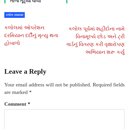
તાળા તૂટ્યા વાંચો
કલોલ સમાચાર
કલોલમાં ઓપરેશન
કલોલ પૂર્વમાં શહીદોના નામે
દરમિયાન દર્દીનું મૃત્યુ થતા
વિનામૂલ્યે છોડ અને ટ્રી
હોબાળો
ગાર્ડનું વિતરણ કરી વૃક્ષારોપણ
અભિયાન શરૂ કર્યું
Leave a Reply
Your email address will not be published.
Required fields
are marked
*
Comment
*