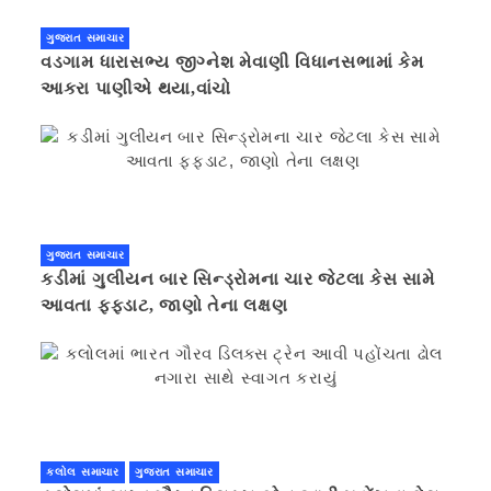
ગુજરાત સમાચાર
વડગામ ધારાસભ્ય જીગ્નેશ મેવાણી વિધાનસભામાં કેમ
આકરા પાણીએ થયા,વાંચો
ગુજરાત સમાચાર
કડીમાં ગુલીયન બાર સિન્ડ્રોમના ચાર જેટલા કેસ સામે
આવતા ફફડાટ, જાણો તેના લક્ષણ
કલોલ સમાચાર
ગુજરાત સમાચાર