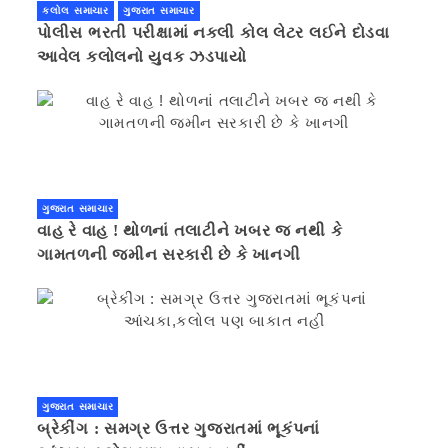
કલોલ સમાચાર
ગુજરાત સમાચાર
પોલીસ ભરતી પરીક્ષામાં નકલી કોલ લેટર લઈને દોડવા
આવેલ કલોલનો યુવક ઝડપાયો
ગુજરાત સમાચાર
વાહ રે વાહ ! થોળનાં તલાટીને ખબર જ નથી કે
ગામતળની જમીન સરકારી છે કે ખાનગી
ગુજરાત સમાચાર
બ્રેકીંગ : સમગ્ર ઉત્તર ગુજરાતમાં ભૂકંપનાં