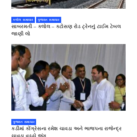
કલોલ સમાચાર
ગુજરાત સમાચાર
સાબરમતી – કલોલ – કટોસણ રોડ ટ્રેનનું ટાઈમ ટેબલ
જાણી લો
ગુજરાત સમાચાર
કડીમાં કોંગ્રેસના રમેશ ચાવડા અને ભાજપના રાજેન્દ્ર
ચાવડા વચ્ચે જંગ