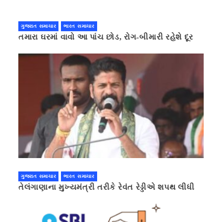
ગુજરાત સમાચાર
ભારત સમાચાર
તમારા ઘરમાં વાવો આ પાંચ છોડ, રોગ-બીમારી રહેશે દૂર
ગુજરાત સમાચાર
ભારત સમાચાર
તેલંગાણાના મુખ્યમંત્રી તરીકે રેવંત રેડ્ડીએ શપથ લીધી