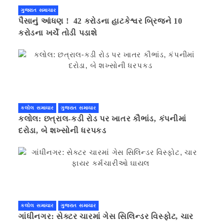
ગુજરાત સમાચાર
પૈસાનું આંધણ ! 42 કરોડના હાટકેશ્વર બ્રિજને 10
કરોડના ખર્ચે તોડી પડાશે
કલોલ સમાચાર
ગુજરાત સમાચાર
કલોલ: છત્રાલ-કડી રોડ પર ખાતર કૌભાંડ, કંપનીમાં
દરોડા, બે શખ્સોની ધરપકડ
કલોલ સમાચાર
ગુજરાત સમાચાર
ગાંધીનગર: સેક્ટર ચારમાં ગેસ સિલિન્ડર વિસ્ફોટ, ચાર