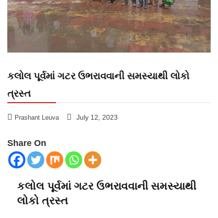
કલોલ પૂર્વમાં ગટર ઉભરાવવાની સમસ્યાથી લોકો
ત્રસ્ત
July 12, 2023
Prashant Leuva
Share On
કલોલ પૂર્વમાં ગટર ઉભરાવવાની સમસ્યાથી
લોકો ત્રસ્ત