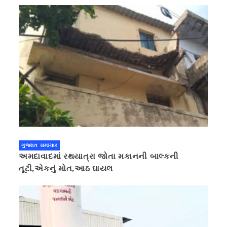
ગુજરાત સમાચાર
અમદાવાદમાં રથયાત્રા જોતા મકાનની બાલ્કની
તૂટી,એકનું મોત,આઠ ઘાયલ