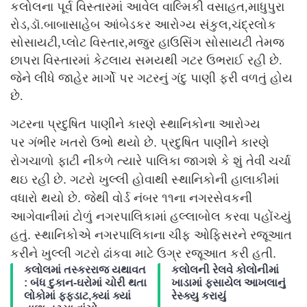
કલોલના પૂર્વ વિસ્તારમાં આવેલ વાલ્મિકી વસાહત,માધુપુરા
રોડ,ડૉ.બાબાસાહેબ આંબેડકર આરોગ્ય સંકુલ,ચંદ્રલોક
સોસાયટી,પ્લોટ વિસ્તાર,મજુર હાઉસિંગ સોસાયટી તેમજ
છાપરા વિસ્તારમાં કેટલાય સમયથી ગટર ઉભરાઈ રહી છે.
જેને લીધે જાહેર માર્ગો પર ગટરનું ગંદુ પાણી ફરી વળતું હોય
છે.
ગટરના પ્રદુષિત પાણીને કારણે સ્થાનિકોના આરોગ્ય
પર ગંભીર ખતરો ઉભો થયો છે. પ્રદુષિત પાણીને કારણે
રોગચાળો ફાટી નીકળે ત્યારે પાલિકા જાગશે કે શું તેવી ચર્ચા
થઇ રહી છે. ગટરો ખુલ્લી હોવાથી સ્થાનિકોની હાલાકીમાં
વધારો થયો છે. જેથી વોર્ડ નંબર ૧૧ના નગરસેવકની
આગેવાનીમાં ટોળું નગરપાલિકામાં હલ્લાબોલ કરવા પહોંચ્યું
હતું. સ્થાનિકોએ નગરપાલિકાના ચીફ ઓફિસરને રજૂઆત
કરીને ખુલ્લી ગટરો ઢાંકવા માટે ઉગ્ર રજૂઆત કરી હતી.
કલોલમાં તસ્કરરાજ યથાવત
કલોલની રેલવે કોલોનીમાં
: બંધ દુકાન-ઘરોમાં ચોરી થતા
ખાડામાં ફસાયેલ આખલાનું
લોકોમાં ફફડાટ,ક્યાં ક્યાં
રેસ્ક્યુ કરાયું