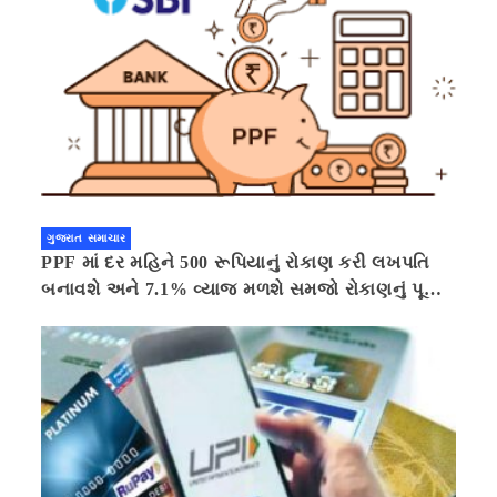
ગુજરાત સમાચાર
PPF માં દર મહિને 500 રૂપિયાનું રોકાણ કરી લખપતિ
બનાવશે અને 7.1% વ્યાજ મળશે સમજો રોકાણનું પૂરું
ગણિત .નવી દિલ્હી 41 મિનીટ પહેલા.