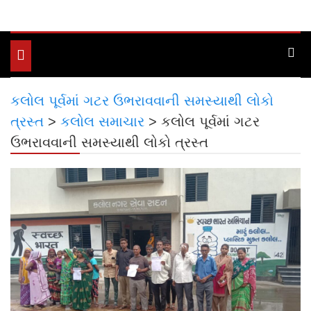
Toggle
navigation
કલોલ પૂર્વમાં ગટર ઉભરાવવાની સમસ્યાથી લોકો
ત્રસ્ત
>
કલોલ સમાચાર
>
કલોલ પૂર્વમાં ગટર
ઉભરાવવાની સમસ્યાથી લોકો ત્રસ્ત