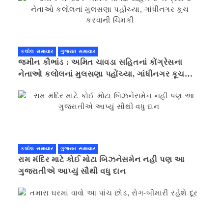
કલોલ સમાચાર
ગુજરાત સમાચાર
જમીન કૌભાંડ : અમિત ચાવડા સહિતનાં કોંગ્રેસના
નેતાઓ કલોલનાં મુલસણા પહોંચ્યા, ગાંધીનગર કૂચ
કરવાની ચિમકી
કલોલ સમાચાર
ગુજરાત સમાચાર
રામ મંદિર માટે કોઈ મોટા બિઝનેસમેન નહી પણ આ
ગુજરાતીએ આપ્યું સૌથી વધુ દાન