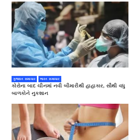
ગુજરાત સમાચાર
ભારત સમાચાર
કોરોના બાદ ચીનમાં નવી બીમારીથી હાહાકાર, સૌથી વધુ
બાળકોને નુકશાન