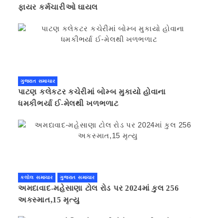
ફાયર કર્મચારીઓ ઘાયલ
ગુજરાત સમાચાર
પાટણ કલેકટર કચેરીમાં બોમ્બ મુકાયો હોવાના
ધમકીભર્યા ઈ-મેલથી ખળભળાટ
કલોલ સમાચાર
ગુજરાત સમાચાર
અમદાવાદ-મહેસાણા ટોલ રોડ પર 2024માં કુલ 256
અકસ્માત,15 મૃત્યુ