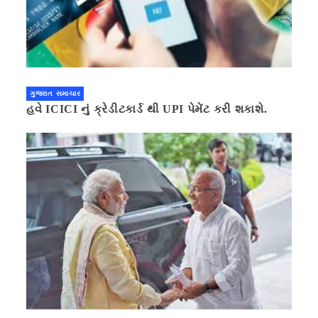
ગુજરાત સમાચાર
હવે ICICI નું ક્રેડીટકાર્ડ થી UPI પેમેંટ કરી શકાશે.