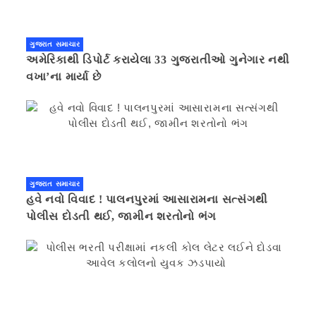
ગુજરાત સમાચાર
અમેરિકાથી ડિપોર્ટ કરાયેલા 33 ગુજરાતીઓ ગુનેગાર નથી
વખા’ના માર્યા છે
ગુજરાત સમાચાર
હવે નવો વિવાદ ! પાલનપુરમાં આસારામના સત્સંગથી
પોલીસ દોડતી થઈ, જામીન શરતોનો ભંગ