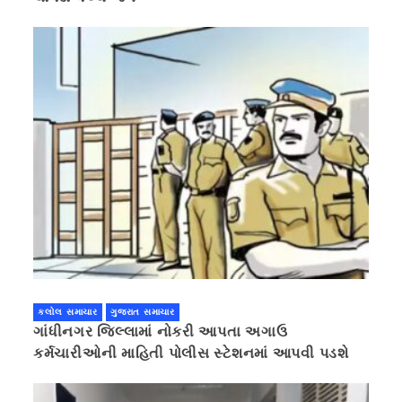
કલોલ સમાચાર
ગુજરાત સમાચાર
ગાંધીનગર જિલ્લામાં નોકરી આપતા અગાઉ
કર્મચારીઓની માહિતી પોલીસ સ્ટેશનમાં આપવી પડશે