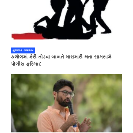
ગુજરાત સમાચાર
કલોલમાં કેરી તોડવા બાબતે મારામારી થતા સામસામે
પોલીસ ફરિયાદ