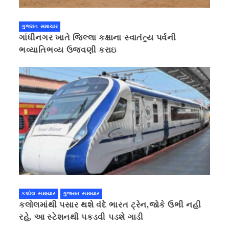
ગુજરાત સમાચાર
ગાંધીનગર ખાતે જિલ્લા કક્ષાના સ્વાતંત્ર્ય પર્વની
ભવ્યાતિભવ્ય ઉજવણી કરાઇ
કલોલ સમાચાર
ગુજરાત સમાચાર
કલોલમાંથી પસાર થશે વંદે ભારત ટ્રેન,જોકે ઉભી નહી
રહે, આ સ્ટેશનથી પકડવી પડશે ગાડી