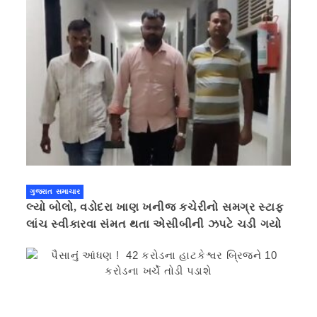
ગુજરાત સમાચાર
લ્યો બોલો, વડોદરા ખાણ ખનીજ કચેરીનો સમગ્ર સ્ટાફ
લાંચ સ્વીકારવા સંમત થતા એસીબીની ઝપટે ચડી ગયો