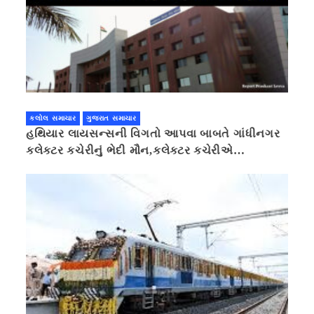
કલોલ સમાચાર
ગુજરાત સમાચાર
હથિયાર લાયસન્સની વિગતો આપવા બાબતે ગાંધીનગર
કલેક્ટર કચેરીનું ભેદી મૌન,કલેક્ટર કચેરીએ
પ્રાઈવસીનું બહાનું ધરી માહિતી છુપાવી