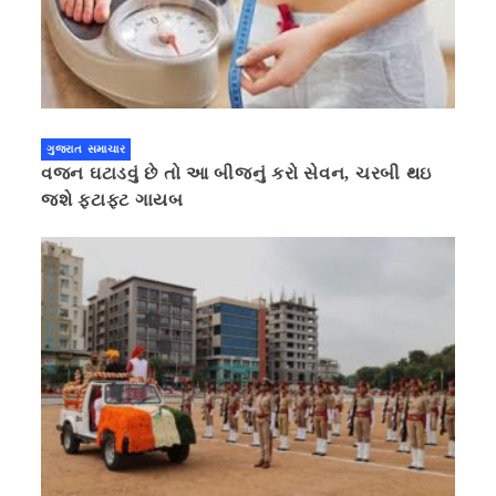
ગુજરાત સમાચાર
વજન ઘટાડવું છે તો આ બીજનું કરો સેવન, ચરબી થઇ
જશે ફટાફટ ગાયબ