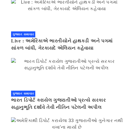
ગુજરાત સમાચાર
Live : અમેરિકાએ ભારતીયોને હાથકડી અને પગમાં
સાંકળ બાંધી, ગેરકાયદે એલિયન કહેવાયા
ગુજરાત સમાચાર
ભારત ડિપોર્ટ કરાયેલ ગુજરાતીઓ પ્રત્યે સરકાર
સહાનુભૂતિ દર્શાવે તેવી નીતિન પટેલની અપીલ