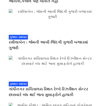
આંચકા,કલોલ પણ બાકાત નહીં
ગુજરાત સમાચાર
રમીલાબેન : જેમની આખી જિંદગી ગુજરી બજારમાં
ગુજરી
ગુજરાત સમાચાર
ગાંધીનગર સચિવાલય સ્થિત રેલ્વે રિઝર્વેશન સેન્ટર
છાસવારે બંધ થઈ જતા મુસાફરોને હાલાકી