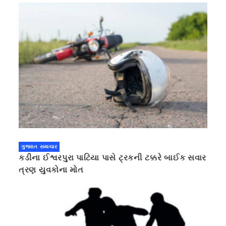
ગુજરાત સમાચાર
કડીના ઈશ્વરપુરા પાટિયા પાસે ટ્રકની ટક્કરે બાઈક સવાર
ત્રણ યુવકોના મોત