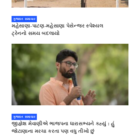
ગુજરાત સમાચાર
મહેસાણા-પાટણ-મહેસાણા પેસેન્જર સ્પેશ્યલ
ટ્રેનનો સમય બદલાયો
ગુજરાત સમાચાર
જીજ્ઞેશ મેવાણીએ ભાજપના ધારાસભ્યને કહ્યું : હું
જોટાણાના મરચા કરતા પણ વધુ તીખો છું