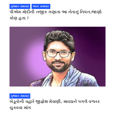
ગુજરાત સમાચાર
ભારત સમાચાર
પીએમ મોદીની નજીક ગણાતા આ નેતાનું નિધન,જાણો
કોણ હતા ?
ગુજરાત સમાચાર
ખેડૂતોની વહારે જીજ્ઞેશ મેવાણી, માવઠાને પગલે વળતર
ચુકવવા માંગ